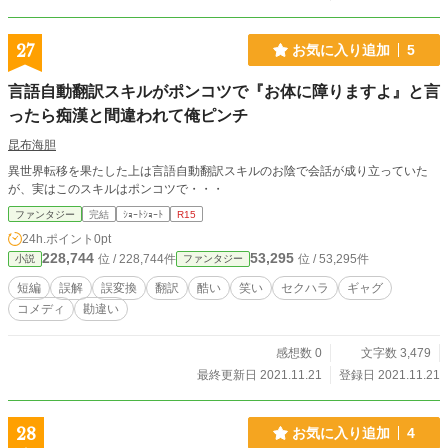
27
お気に入り追加
5
言語自動翻訳スキルがポンコツで『お体に障りますよ』と言
ったら痴漢と間違われて俺ピンチ
昆布海胆
異世界転移を果たした上は言語自動翻訳スキルのお陰で会話が成り立っていた
が、実はこのスキルはポンコツで・・・
ファンタジー
完結
ｼｮｰﾄｼｮｰﾄ
R15
24h.ポイント
0pt
228,744
53,295
位 / 228,744件
位 / 53,295件
小説
ファンタジー
短編
誤解
誤変換
翻訳
酷い
笑い
セクハラ
ギャグ
コメディ
勘違い
感想数 0
文字数 3,479
最終更新日 2021.11.21
登録日 2021.11.21
28
お気に入り追加
4