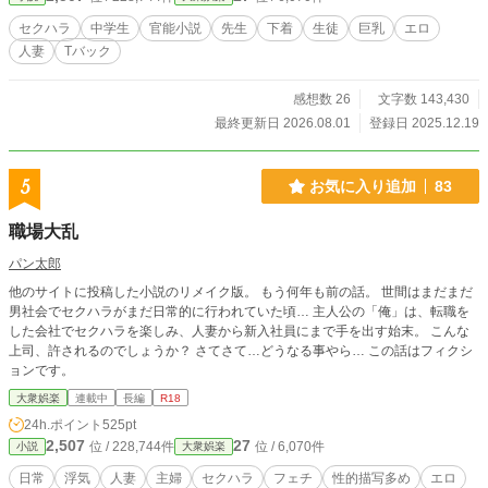
セクハラ
中学生
官能小説
先生
下着
生徒
巨乳
エロ
人妻
Tバック
感想数 26
文字数 143,430
最終更新日 2026.08.01
登録日 2025.12.19
5
お気に入り追加
83
職場大乱
パン太郎
他のサイトに投稿した小説のリメイク版。 もう何年も前の話。 世間はまだまだ
男社会でセクハラがまだ日常的に行われていた頃… 主人公の「俺」は、転職を
した会社でセクハラを楽しみ、人妻から新入社員にまで手を出す始末。 こんな
上司、許されるのでしょうか？ さてさて…どうなる事やら… この話はフィクシ
ョンです。
大衆娯楽
連載中
長編
R18
24h.ポイント
525pt
2,507
27
位 / 228,744件
位 / 6,070件
小説
大衆娯楽
日常
浮気
人妻
主婦
セクハラ
フェチ
性的描写多め
エロ