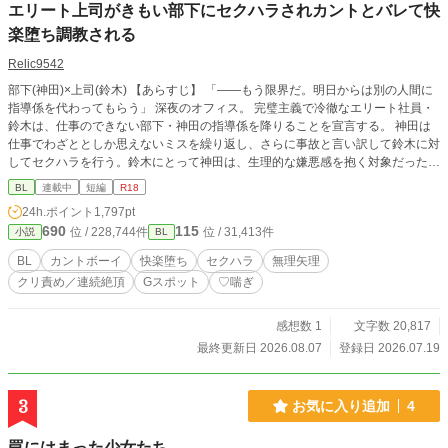
エリート上司がきもい部下にセクハラされカントとバレて快
楽堕ち調教される
Relic9542
部下(神田)×上司(鈴木) 【あらすじ】 「――もう限界だ。明日からは別の人間に
指導係を代わってもらう」 深夜のオフィス。 完璧主義で冷徹なエリート社員・
鈴木は、仕事のできない部下・神田の指導係を降りることを宣言する。 神田は
仕事でわざととしか思えないミスを繰り返し、さらに事故と言い訳して鈴木に対
してセクハラを行う。鈴木にとって神田は、生理的な嫌悪感を抱く対象だった。
しかしその瞬間、神田は豹変。大柄な体躯で鈴木を組み伏せ、鈴木が誰にも明か
BL
連載中
短編
R18
さず隠し続けてきた身体の秘密——**「カント」**であることを暴いてしまう。
24h.ポイント
1,797pt
690
115
位 / 228,744件
位 / 31,413件
小説
BL
BL
カントボーイ
快楽堕ち
セクハラ
無理矢理
クリ責め／連続絶頂
Gスポット
♡喘ぎ
感想数 1
文字数 20,817
最終更新日 2026.08.07
登録日 2026.07.19
3
お気に入り追加
4
罠にはまった少女たち