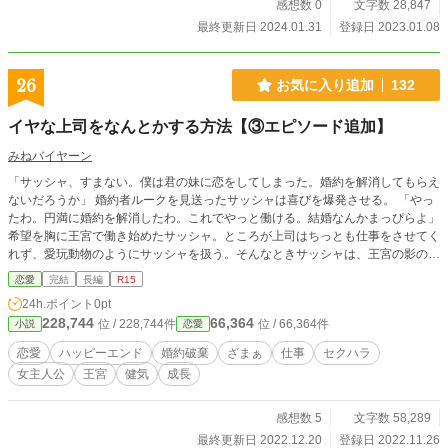
感想数 0
文字数 28,847
最終更新日 2024.01.31
登録日 2023.01.08
26
お気に入り追加
132
イヤな上司をなんとかする方法【③エピソード追加】
みねバイヤーン
「サッシャ、すまない。僕は君の妹に恋をしてしまった。婚約を解消してもらえ
ないだろうか」 婚約者ルークを見送ったサッシャは喜びを爆発させる。 「やっ
たわ。円満に婚約を解消したわ。これでやっと働ける。結婚なんかまっぴらよ」
希望を胸に王宮で働き始めたサッシャ。ところが上司はちっとも仕事をさせてく
れず、愛玩動物のようにサッシャを扱う。そんなときサッシャは、王宮の影の支
配者とウワサされるヘレナ女史に呼び出された。「社会的に存在を抹消します
恋愛
完結
長編
R15
か？」ヘレナはとんでもないことを問いかける。ヘレナはサッシャに条件を出し
24h.ポイント
0pt
た。三か月で結果を出せと。哀れなサッシャは仕事で結果を出せるのか？ 健気
228,744
66,364
位 / 228,744件
位 / 66,364件
小説
恋愛
で前向きなサッシャのお仕事、成長物語。(サッシャの物語は完結済みです) 【エ
ピソード追加②③】別キャラのエピソードを追加しました。完結済み。
恋愛
ハッピーエンド
婚約破棄
ざまぁ
仕事
セクハラ
女主人公
王宮
健気
成長
感想数 5
文字数 58,289
最終更新日 2022.12.20
登録日 2022.11.26