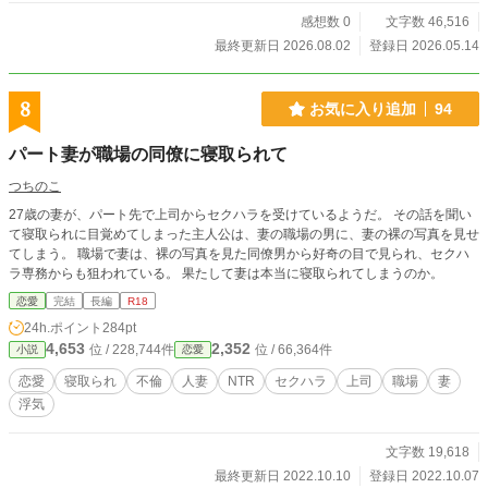
感想数 0
文字数 46,516
最終更新日 2026.08.02
登録日 2026.05.14
8
お気に入り追加
94
パート妻が職場の同僚に寝取られて
つちのこ
27歳の妻が、パート先で上司からセクハラを受けているようだ。 その話を聞い
て寝取られに目覚めてしまった主人公は、妻の職場の男に、妻の裸の写真を見せ
てしまう。 職場で妻は、裸の写真を見た同僚男から好奇の目で見られ、セクハ
ラ専務からも狙われている。 果たして妻は本当に寝取られてしまうのか。
恋愛
完結
長編
R18
24h.ポイント
284pt
4,653
2,352
位 / 228,744件
位 / 66,364件
小説
恋愛
恋愛
寝取られ
不倫
人妻
NTR
セクハラ
上司
職場
妻
浮気
文字数 19,618
最終更新日 2022.10.10
登録日 2022.10.07