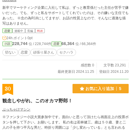
norihumi
新卒でマーケティング企業に入社して私は、ずっと教育係だった主任が苦手で嫌
いだった。でも、ずっと私をサポートしてくれていたのは、その嫌いな主任でも
あった。 ※念の為R18にしてますが、お話の性質上なので、そんなに過激な描
写はありません。
恋愛
連載中
長編
R18
24h.ポイント
0pt
228,744
66,364
位 / 228,744件
位 / 66,364件
小説
恋愛
切ない
恋愛
頑張り屋さん
セクハラ
感想数 0
文字数 23,291
最終更新日 2024.11.25
登録日 2024.11.20
30
お気に入り追加
5
観念しやがれ、このオカマ野郎！
ぶっちゃけマシン
※ファンタジー小説大賞参加中です。面白いと思って頂けたら画面左上の投票ボ
タンを押して下さい。お願いします。 私の名は若林健三。歳は５０歳、妻と二
人の子を持つ平凡な男だ。時折り周囲には「少し変わっている」とも言われる