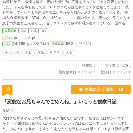
結婚14年目 愛美は最近、夜の夫婦生活に不満を持っていて夫と喧嘩しがちだ
った。 そんな事もあってか、ＯＬのまなみは仕事でミスを連発してしまう。 後
処理をしてくれた上司の山本浩二がそれから何かと絡んでくるようになる。 登
場人物 保科愛美 37歳 OL 160㎝ 同い年の夫、隆也と中学生になる
息子の大世と三人暮らし。 セックスレスで欲求不満が溜まっている。 山本浩
二 44歳 171㎝ 愛美の会社の上司、愛美のミスのフォローをしたことがきっ
大衆娯楽
完結
短編
R18
かけで何かと絡んでくるようになった。 普段からジムで体を鍛えているらし
24h.ポイント
21pt
い。 作中の()は心の声です。
24,785
562
位 / 228,744件
位 / 6,070件
小説
大衆娯楽
セクハラ
ＯＬ
浮気
ＮＴＲ
人妻
感想数 0
文字数 24,529
最終更新日 2025.07.05
登録日 2025.07.01
18
お気に入り追加
10
「変態なお兄ちゃんでごめんね。」いもうと観察日記
九拾七
大好きな妹さゆみとの思い出を書き溜めた日記です。 あなたには妹がいます
か？ 「兄弟姉妹に欲情なんかしない」というのは私には当てはまりませんでし
た。 あなたには兄がいますか？ あなたのお兄ちゃんは思っているより何倍も変