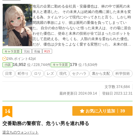
地元の企業に勤める会社員・安藤優也は、林の中で瀕死の未
来人と遭遇した。 その未来人は絶滅の危機に瀕した未来を変
える為、タイムマシンで現代にやってきたと言う。 しかし時
間跳躍の事故により、彼は瀕死の重傷を負ってしまってい
た。 自分の命が助からないと悟った未来人は、その場に居合
わせた優也に、使命と未来の技術が全て詰まったロボットを
託して息絶える。 奇しくも、人類の未来を委ねられた優也。
だが、優也は少女をこよなく愛する変態だった。 未来の技術
を手に入れた優也は、その技術を用いて自らを少女へと生ま
キャラ文芸
完結
長編
R15
れ変わらせ、不幸な環境で苦しんでいる少女達を勧誘しなが
24h.ポイント
42pt
ら、女の子だけの楽園を作る。
16,952
179
位 / 228,744件
位 / 5,634件
小説
キャラ文芸
日常
町作り
ロリ
レズ
現代
セクハラ
裏から支配
科学技術
文字数 374,684
最終更新日 2024.09.14
登録日 2023.12.31
14
お気に入り追加
39
交番勤務の警察官、危うい男を連れ帰る
逆立ちのウォンバット