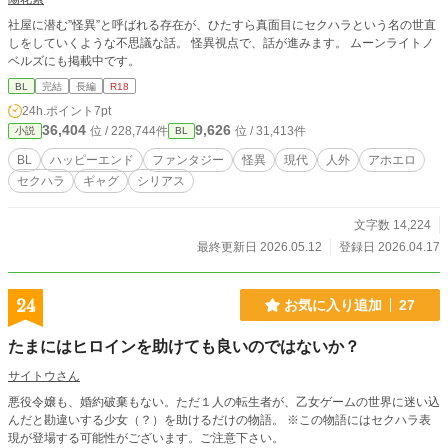
社屋に潜む”怪異”と呼ばれる存在が、ひたすら真面目にセクハラという名の世直
しをしていくような不思議な話。 怪異視点で、話が進みます。 ムーンライトノ
ベルズにも掲載中です。
BL
完結
長編
R18
24h.ポイント
7pt
36,404
9,626
位 / 228,744件
位 / 31,413件
小説
BL
BL
ハッピーエンド
ファンタジー
怪異
現代
人外
アホエロ
セクハラ
ギャグ
シリアス
文字数 14,224
最終更新日 2026.05.12
登録日 2026.04.17
24
お気に入り追加
27
たまにはヒロインを助けても良いのではないか？
サイトウさん
悪役令嬢も、婚約破棄もない。ただ１人の転生者が、乙女ゲームの世界に迷い込
んだと勘違いする少女（？）を助けるだけの物語。 ※この物語にはセクハラ表
現が登場する可能性がございます。ご注意下さい。