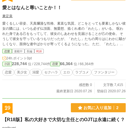
愛とはなんと尊いことか！！
兼定泉
愛くるしい容姿、天真爛漫な性格、素直な気質。どこをとっても要素しかない彼
女の隣には、いつも必ず仏頂面、無愛想、捻くれ者の「わたし」がいる。 呪わ
れた身である己をもってして、彼女のしあわせを見届けることが己の使命。 そ
うして彼女を守っているつもりだったが、「わたし」たちの周りはにわかに騒が
しくなり、面倒な連中ばかりが寄ってくるようになった。 ただ、「わたし」は
愛を貫きたいだけなのに！ 体にあるコンプレックスを抱えた主人公によるセク
恋愛
連載中
長編
R18
ハラ多めのラブエロコメディ、かもしれない。
24h.ポイント
0pt
228,744
66,364
位 / 228,744件
位 / 66,364件
小説
恋愛
恋愛
美少女
溺愛
セクハラ
エロ
ラブコメ
ファンタジー
感想数 0
文字数 7,415
最終更新日 2020.07.26
登録日 2020.07.26
29
お気に入り追加
2
【R18版】私の大好きで大切な主任とのOJTは永遠に続く？