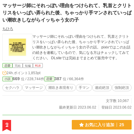
マッサージ師にそれっぽい理由をつけられて、乳首とクリト
リスをいっぱい弄られた後、ちゃっかり手マンされていっぱ
い潮吹きしながらイッちゃう女の子
ちひろ
マッサージ師にそれっぽい理由をつけられて、乳首とクリト
リスをいっぱい弄られた後、ちゃっかり手マンされていっぱ
い潮吹きしながらイッちゃう女の子の話。 pixivではこのお話
の続きを連載しているので、気になる方はチェックしてみて
ください。 DLsiteでは完結までまとめて販売中です。
恋愛
完結
短編
R18
24h.ポイント
1,853pt
669
387
位 / 228,744件
位 / 66,364件
小説
恋愛
セクハラ
マッサージ
潮吹き表現有り
手マン
連続絶頂
強制絶頂
文字数 10,067
最終更新日 2023.06.02
登録日 2023.06.02
2
お気に入り追加
25