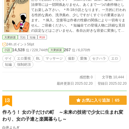
法律等には一切関係ありません、あくまで一つの創作物とし
てお楽しみ下さい。 ＊R-18小説となります。一方的に行われ
る性的な責め、洗浄責め、少しですがくすぐりの要素があり
ます。 ＊挿入、交接等は作者の性癖の関係により一切有りま
せん。ご容赦ください。 ＊短編全ての登場人物に詳細な見目
の設定などはございません、各自お好きな容姿に変換してお
楽しみ下さい。
大衆娯楽
完結
短編
R18
24h.ポイント
56pt
14,528
267
位 / 228,744件
位 / 6,070件
小説
大衆娯楽
ゲイ
エロ重視
BL
マッサージ
撮影
愛撫
セクハラ
エロ
短編
強制絶頂
感想数 0
文字数 10,444
最終更新日 2025.02.20
登録日 2025.02.20
13
お気に入り追加
65
作ろう！ 女の子だけの町 ～未来の技術で少女に生まれ変
わり、女の子達と楽園暮らし～
白井よもぎ