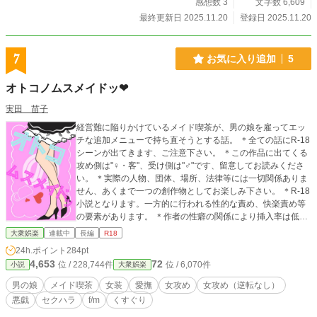
感想数 3
文字数 6,609
最終更新日 2025.11.20
登録日 2025.11.20
7
お気に入り追加
5
オトコノムスメイドッ❤︎
実田 苗子
経営難に陥りかけているメイド喫茶が、男の娘を雇ってエッ
チな追加メニューで持ち直そうとする話。 ＊全ての話にR-18
シーンが出てきます、ご注意下さい。 ＊この作品に出てくる
攻め側は"♀・客"、受け側は"♂"です、留意してお読みくださ
い。 ＊実際の人物、団体、場所、法律等には一切関係ありま
せん、あくまで一つの創作物としてお楽しみ下さい。 ＊R-18
小説となります。一方的に行われる性的な責め、快楽責め等
の要素があります。 ＊作者の性癖の関係により挿入率は低い
です、ご留意下さい。 ＊短編全ての登場人物は設定クソガバ
大衆娯楽
連載中
長編
R18
なメイド達です、エロシーンを書くために作っただけなので
24h.ポイント
284pt
細かい設定は各自の脳内で適当にお決め下さい。
4,653
72
位 / 228,744件
位 / 6,070件
小説
大衆娯楽
男の娘
メイド喫茶
女装
愛撫
女攻め
女攻め（逆転なし）
悪戯
セクハラ
f/m
くすぐり