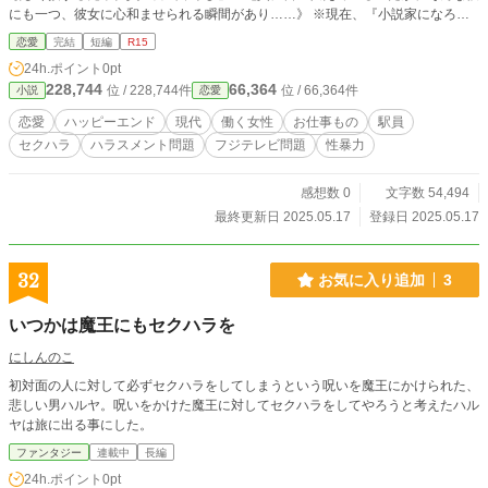
にも一つ、彼女に心和ませられる瞬間があり……》 ※現在、『小説家になろ
う』『カクヨム』でも同作を掲載中。 舞台は「駅」です。フィクションです
恋愛
完結
短編
R15
が、ただ、今社会的な問題や話題となっている事柄を含んだ内容になっていま
24h.ポイント
0pt
す。 「今」、読んで頂きたい作品です。あなたがどう感じるのかを是非、心で
228,744
66,364
位 / 228,744件
位 / 66,364件
小説
恋愛
確かめて頂きたいです。どうかよろしくお願い致します。 ★今年10/7、11/5、1
2/5と三ヶ月連続で続いたスーパームーン（来年1/3もらしいのですがw）皆さん
恋愛
ハッピーエンド
現代
働く女性
お仕事もの
駅員
は観れましたか？自分は23時半～24時の間くらいに三ヶ月連続で観れました。
セクハラ
ハラスメント問題
フジテレビ問題
性暴力
ただ11月は曇りだった為、ほんの一瞬ですがw 特に先日12月のスーパームーン
は空気が澄んでいた為か、星空と共にとても綺麗で。毎回、月の方に向かって両
手をかざしながら、「この作品が、一番届けたい人の元へちゃんと届けー！」っ
感想数 0
文字数 54,494
て願ってたんですw 直感ですけど自分は届いたような気がしてて。だから、一番
最終更新日 2025.05.17
登録日 2025.05.17
必要な人にこの作品は届くと思ってます。読者の皆様、今年も残り僅かですが、
良いお年を。。。★
32
お気に入り追加
3
いつかは魔王にもセクハラを
にしんのこ
初対面の人に対して必ずセクハラをしてしまうという呪いを魔王にかけられた、
悲しい男ハルヤ。呪いをかけた魔王に対してセクハラをしてやろうと考えたハル
ヤは旅に出る事にした。
ファンタジー
連載中
長編
24h.ポイント
0pt