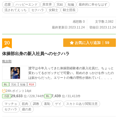
恋愛
ハッピーエンド
異世界
完結
短編
最終的に幸せなはず
流されてえっち
セクハラ
女騎士
騎士団長
感想数 0
文字数 2,082
最終更新日 2023.11.24
登録日 2023.11.24
20
お気に入り追加
59
体操部出身の新入社員へのセクハラ
熊次郎
渡守は今年入ってきた体操部経験者の新入社員だ。ちょっと
変わってるがガッチビで可愛い。初めのきっかけを作ったの
は奴からだった。エリートの俺の理性が崩れていく、、、。
BL
完結
短編
R18
24h.ポイント
14pt
29,633
7,439
位 / 228,744件
位 / 31,413件
小説
BL
マッチョ
筋肉
調教
羞恥
ゲイ
スカトロあり閲覧注意
セクハラ
歳の差