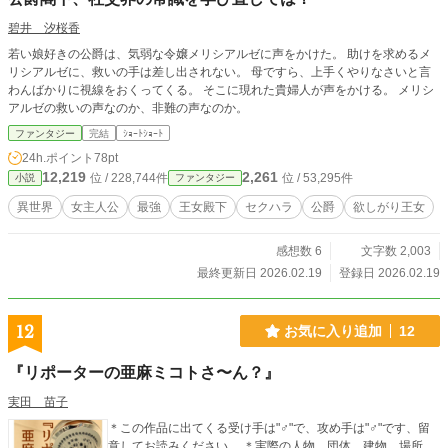
碧井 汐桜香
若い娘好きの公爵は、気弱な令嬢メリシアルゼに声をかけた。 助けを求めるメ
リシアルゼに、救いの手は差し出されない。 母ですら、上手くやりなさいと言
わんばかりに視線をおくってくる。 そこに現れた貴婦人が声をかける。 メリシ
アルゼの救いの声なのか、非難の声なのか。
ファンタジー
完結
ｼｮｰﾄｼｮｰﾄ
24h.ポイント
78pt
12,219
2,261
位 / 228,744件
位 / 53,295件
小説
ファンタジー
異世界
女主人公
最強
王女殿下
セクハラ
公爵
欲しがり王女
感想数 6
文字数 2,003
最終更新日 2026.02.19
登録日 2026.02.19
12
お気に入り追加
12
『リポーターの亜麻ミコトさ〜ん？』
実田 苗子
＊この作品に出てくる受け手は"♂"で、攻め手は"♂"です、留
意してお読みください。 ＊実際の人物、団体、建物、場所、