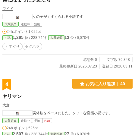
ワイド
女の子がくすぐられる小説です
大衆娯楽
連載中
短編
24h.ポイント
1,022pt
1,265
13
位 / 228,744件
位 / 6,070件
小説
大衆娯楽
くすぐり
セクハラ
感想数 0
文字数 76,348
最終更新日 2026.07.23
登録日 2026.03.11
4
お気に入り追加
40
ヤリマン
大倉
実体験をベースにした、ソフトな官能小説です。
大衆娯楽
連載中
長編
R18
24h.ポイント
525pt
2,507
27
位 / 228,744件
位 / 6,070件
小説
大衆娯楽