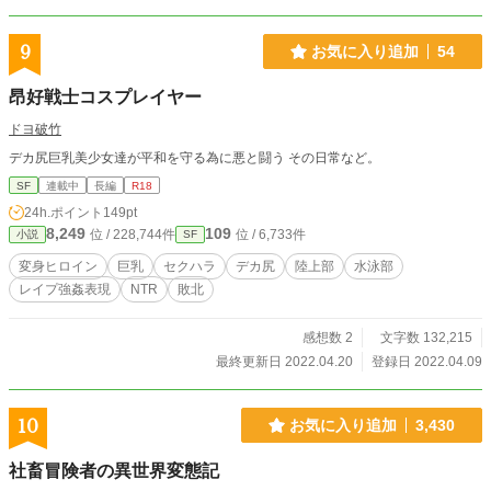
9
お気に入り追加
54
昂好戦士コスプレイヤー
ドヨ破竹
デカ尻巨乳美少女達が平和を守る為に悪と闘う その日常など。
SF
連載中
長編
R18
24h.ポイント
149pt
8,249
109
位 / 228,744件
位 / 6,733件
小説
SF
変身ヒロイン
巨乳
セクハラ
デカ尻
陸上部
水泳部
レイプ強姦表現
NTR
敗北
感想数 2
文字数 132,215
最終更新日 2022.04.20
登録日 2022.04.09
10
お気に入り追加
3,430
社畜冒険者の異世界変態記