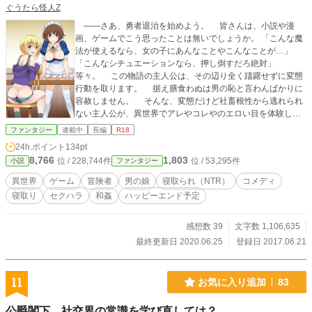
ぐうたら怪人Z
――さあ、勇者退治を始めよう。 皆さんは、小説や漫
画、ゲームでこう思ったことは無いでしょうか。 「こんな魔
法が使えるなら、女の子にあんなことやこんなことが…」
「こんなシチュエーションなら、押し倒すだろ絶対」
等々。 この物語の主人公は、その辺り全く躊躇せずに変態
行動を取ります。 据え膳食わぬは男の恥と言わんばかりに
容赦しません。 そんな、変態だけど社畜根性から逃れられ
ない主人公が、異世界でアレやコレやのエロい目を体験して
いく物語です。 ※注意 主人公を含め登場人物（男）はダメ
ファンタジー
連載中
長編
R18
人間が多いです。 女の子達は結構酷い目にも遭います。
24h.ポイント
134pt
寝取り・寝取られに類する行為も行われ、男×男の娘な絡みも
8,766
1,803
位 / 228,744件
位 / 53,295件
小説
ファンタジー
描写されてます。 以上のことに不快感を持たれる方は、お
読みにならない方が良いかと思われます。 特に寝取られに
異世界
ゲーム
冒険者
男の娘
寝取られ（NTR）
コメディ
関しまして、その要素があると思われる話には「！」を話数
寝取り
セクハラ
和姦
ハッピーエンド予定
の後に付けておりますので、参考にして下さい。 ただし、
あくまで作者の独断に基づくものであるため、人によっては
寝取られに該当しない話にも「！」が付けられている可能性
感想数 39
文字数 1,106,635
があります。 ※ハーメルンでも投稿しております。 ※挿絵の
最終更新日 2020.06.25
登録日 2017.06.21
ある話には※マークが付いています。
11
お気に入り追加
83
公爵閣下、社交界の常識を学び直しては？