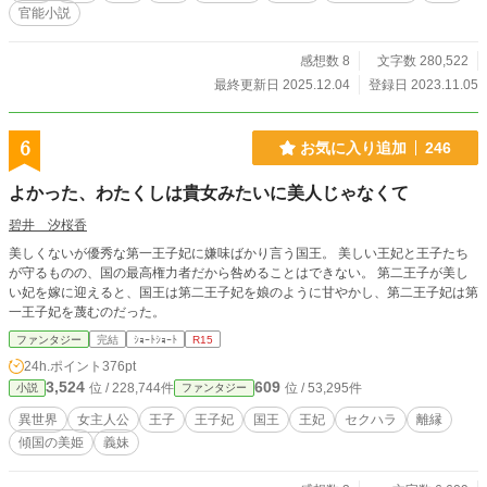
官能小説
感想数 8
文字数 280,522
最終更新日 2025.12.04
登録日 2023.11.05
6
お気に入り追加
246
よかった、わたくしは貴女みたいに美人じゃなくて
碧井 汐桜香
美しくないが優秀な第一王子妃に嫌味ばかり言う国王。 美しい王妃と王子たち
が守るものの、国の最高権力者だから咎めることはできない。 第二王子が美し
い妃を嫁に迎えると、国王は第二王子妃を娘のように甘やかし、第二王子妃は第
一王子妃を蔑むのだった。
ファンタジー
完結
ｼｮｰﾄｼｮｰﾄ
R15
24h.ポイント
376pt
3,524
609
位 / 228,744件
位 / 53,295件
小説
ファンタジー
異世界
女主人公
王子
王子妃
国王
王妃
セクハラ
離縁
傾国の美姫
義妹