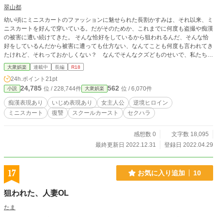
翠山都
幼い頃にミニスカートのファッションに魅せられた長割かすみは、それ以来、ミ
ニスカートを好んで穿いている。だがそのためか、これまでに何度も盗撮や痴漢
の被害に遭い続けてきた。 そんな恰好をしているから狙われるんだ、そんな恰
好をしているんだから被害に遭っても仕方ない、なんてことも何度も言われてき
たけれど、それっておかしくない？ なんでそんなクズどものせいで、私たちが
やりたいことを制限されたり、遠慮したりしなくちゃいけないんだ。 私はやり
大衆娯楽
連載中
長編
R18
たいことをやるし、したい恰好をするし、性犯罪者どもは絶対に許さない！ 胸
24h.ポイント
21pt
に怒りと闘志を燃やし、美を追求しながら、正しいことを正しいと言えない世の
24,785
562
位 / 228,744件
位 / 6,070件
小説
大衆娯楽
中で生き抜いてゆこうとする、ある女性の記録。 ※本作品はフィクションであ
り、実在の人物、団体、地域などには一切関係がありません。また作中に公序良
痴漢表現あり
いじめ表現あり
女主人公
逆境ヒロイン
俗に反する描写や表現がありますが、それらを許容、容認するものではありませ
ミニスカート
復讐
スクールカースト
セクハラ
ん。
感想数 0
文字数 18,095
最終更新日 2022.12.31
登録日 2022.04.29
17
お気に入り追加
10
狙われた、人妻OL
たま