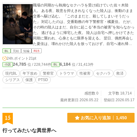
職場の同期から執拗なセクハラを受け続けていた佐々木陸
人。 ある夜、殺意を抑えきれなくなった陸人は、衝動のまま
交番へ駆け込む。 「このままだと、殺してしまいそうだっ
た」 対応したのは、交番勤務の年下警察官・橘夏佳。 だが、
その時の陸人はまだ、自分に起こる“本当の被害”を知らなかっ
た。 逃げるように帰宅した夜。 陸人は自宅へ押しかけてきた
同期に襲われ、心身ともに限界を迎える。 翌日、偶然再会し
た夏佳は、壊れかけた陸人を放っておけず、自宅へ連れ帰る
ことに。 踏み込みすぎず、けれど一人にはしない。 そんな不
BL
完結
短編
R15
器用で優しい距離感に、陸人の張り詰めた呼吸は少しずつほ
24h.ポイント
21pt
どけていく。 これは、“安全”を失った男が、年下警察官の部
24,785
6,184
位 / 228,744件
位 / 31,413件
小説
BL
屋で少しずつ生き延びていく話。
現代BL
年下攻め
警察官
トラウマ
性被害
セクハラ
救済
シリアス
保護
PTSD
感想数 0
文字数 18,714
最終更新日 2026.05.22
登録日 2026.05.17
15
お気に入り追加
1,450
行ってみたいな異世界へ