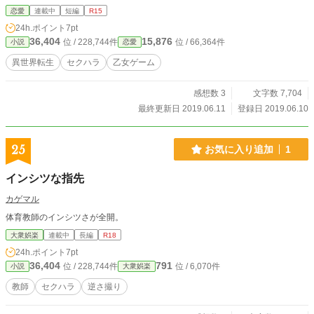
恋愛
連載中
短編
R15
24h.ポイント
7pt
36,404
15,876
位 / 228,744件
位 / 66,364件
小説
恋愛
異世界転生
セクハラ
乙女ゲーム
感想数 3
文字数 7,704
最終更新日 2019.06.11
登録日 2019.06.10
25
お気に入り追加
1
インシツな指先
カゲマル
体育教師のインシツさが全開。
大衆娯楽
連載中
長編
R18
24h.ポイント
7pt
36,404
791
位 / 228,744件
位 / 6,070件
小説
大衆娯楽
教師
セクハラ
逆さ撮り