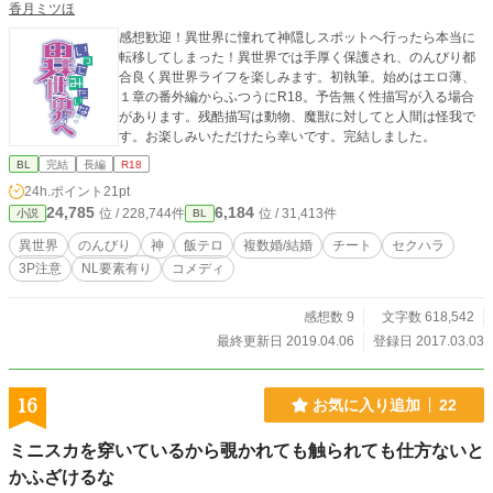
香月ミツほ
感想歓迎！異世界に憧れて神隠しスポットへ行ったら本当に
転移してしまった！異世界では手厚く保護され、のんびり都
合良く異世界ライフを楽しみます。初執筆。始めはエロ薄、
１章の番外編からふつうにR18。予告無く性描写が入る場合
があります。残酷描写は動物、魔獣に対してと人間は怪我で
す。お楽しみいただけたら幸いです。完結しました。
BL
完結
長編
R18
24h.ポイント
21pt
24,785
6,184
位 / 228,744件
位 / 31,413件
小説
BL
異世界
のんびり
神
飯テロ
複数婚/結婚
チート
セクハラ
3P注意
NL要素有り
コメディ
感想数 9
文字数 618,542
最終更新日 2019.04.06
登録日 2017.03.03
16
お気に入り追加
22
ミニスカを穿いているから覗かれても触られても仕方ないと
かふざけるな