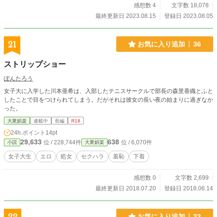
感想数 4
文字数 18,078
最終更新日 2023.08.15
登録日 2023.08.05
21
お気に入り追加
36
ストリップショー
ぽんたろう
女子大に入学した川本亜希は、入部したテニスサークルで部長の森里香織とふと
したことで目をつけられてしまう。だがそれは彼女の長い夜の始まりに過ぎなか
った。
大衆娯楽
連載中
長編
R18
24h.ポイント
14pt
29,633
638
位 / 228,744件
位 / 6,070件
小説
大衆娯楽
女子大生
エロ
処女
セクハラ
羞恥
下着
感想数 0
文字数 2,699
最終更新日 2018.07.20
登録日 2018.06.14
お気に入り追加
33