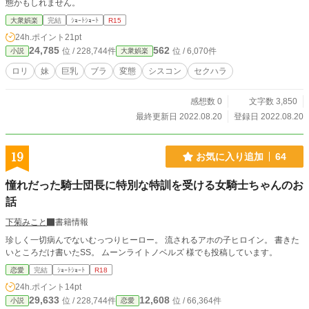
態かもしれません。
大衆娯楽
完結
ｼｮｰﾄｼｮｰﾄ
R15
24h.ポイント
21pt
24,785
562
位 / 228,744件
位 / 6,070件
小説
大衆娯楽
ロリ
妹
巨乳
ブラ
変態
シスコン
セクハラ
感想数 0
文字数 3,850
最終更新日 2022.08.20
登録日 2022.08.20
19
お気に入り追加
64
憧れだった騎士団長に特別な特訓を受ける女騎士ちゃんのお
話
下菊みこと
書籍情報
珍しく一切病んでないむっつりヒーロー。 流されるアホの子ヒロイン。 書きた
いところだけ書いたSS。 ムーンライトノベルズ 様でも投稿しています。
恋愛
完結
ｼｮｰﾄｼｮｰﾄ
R18
24h.ポイント
14pt
29,633
12,608
位 / 228,744件
位 / 66,364件
小説
恋愛