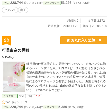
228,744
53,295
位 / 228,744件
位 / 53,295件
小説
ファンタジー
セクハラ
魔王
感想数 0
文字数 2,372
最終更新日 2018.11.23
登録日 2018.07.30
33
お気に入り追加
6
行員由奈の災難
MIKAN🍊
銀行員の仕事は倍返しの男達だけじゃない。 メガバンクに勤
めるベテラン女子行員、安西保子は、まだあどけなさが残る
後輩の南川由奈からセクハラ被害の相談を受ける。 それは由
奈の仕事上のミスにつけ込んだお客様サービス課課長、菅秀
明によるエロティックな要求から始まった。 変態と噂される
菅の4つの要求を飲めば、由奈の致命的な失敗を隠してやると
いう。その4つの条件とは？
ミステリー
完結
短編
R18
24h.ポイント
0pt
228,744
5,380
位 / 228,744件
位 / 5,380件
小説
ミステリー