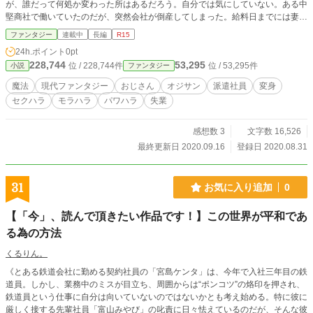
が、誰だって何処か変わった所はあるだろう。自分では気にしていない。ある中
堅商社で働いていたのだが、突然会社が倒産してしまった。給料日までには妻に
その事を告げなければならない。ハローワークと自宅の往復の日々、次の仕事は
ファンタジー
連載中
長編
R15
中々決まらない。いつも昼食を摂る公園で途方に暮れていると占い師の老婆がチ
24h.ポイント
0pt
ンピラ共に絡まれている現場に遭遇した。ついつい老婆を助けてしまった私だっ
228,744
53,295
位 / 228,744件
位 / 53,295件
小説
ファンタジー
たが、その日以来、不思議な出来事を体験することになったのだ・・・。 ※こ
の作品は主人公の声を俳優の柳葉敏郎さんの声で読んで頂けると、一番楽しめる
魔法
現代ファンタジー
おじさん
オジサン
派遣社員
変身
ように心掛けて著作しております。是非、お試し下さい。 ※この作品では「オ
セクハラ
モラハラ
パワハラ
失業
カマ野郎」と言う単語が頻出しますが、一部の同性愛者の方々を侮辱する意味で
はありませんので、予めご了承ください。あくまでも「魂のひん曲がったヤツ」
「根性の腐った者」を表す言葉なので女性の登場人物に対しても発せられること
感想数 3
文字数 16,526
もあります。
最終更新日 2020.09.16
登録日 2020.08.31
31
お気に入り追加
0
【「今」、読んで頂きたい作品です！】この世界が平和であ
る為の方法
くるりん。
《とある鉄道会社に勤める契約社員の「宮島ケンタ」は、今年で入社三年目の鉄
道員。しかし、業務中のミスが目立ち、周囲からは“ポンコツ”の烙印を押され、
鉄道員という仕事に自分は向いていないのではないかとも考え始める。特に彼に
厳しく接する先輩社員「富山みやび」の叱責に日々怯えているのだが、そんな彼