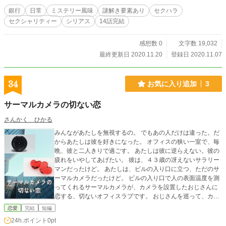
銀行
日常
ミステリー風味
謎解き要素あり
セクハラ
セクシャリティー
シリアス
14話完結
感想数 0
文字数 19,032
最終更新日 2020.11.20
登録日 2020.11.07
34
お気に入り追加
3
サーマルカメラの切ない恋
さんかく ひかる
みんながあたしを無視するの。 でもあの人だけは違った。だ
からあたしは彼を好きになった。 オフィスの狭い一室で、毎
晩、彼と二人きりで過ごす。 あたしは彼に逆らえない。彼の
疲れをいやしてあげたい。 彼は、４３歳の冴えないサラリー
マンだったけど。 あたしは、ビルの入り口に立つ、ただのサ
ーマルカメラだったけど。 ビルの入り口で人の表面温度を測
ってくれるサーマルカメラが、カメラを設置したおじさんに
恋する、切ないオフィスラブです。 おじさんを巡って、カメ
ラを含めた三人の女性の恋が絡み合います。 なお、ここに出
恋愛
完結
短編
てくる感染症やカメラは完全にフィクションです。 第16回恋
24h.ポイント
0pt
愛小説大賞エントリーしました。