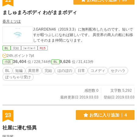
22
ましゅまろボディ わがままボディ
香月ミツほ
J.GARDEN46（2019.3.3）に無料配布したものです。短いで
すが暇つぶしになれば嬉しいです。 異世界の商人の船に転移
してそのまま仲間になります。
BL
完結
ｼｮｰﾄｼｮｰﾄ
R15
24h.ポイント
7pt
36,404
9,626
位 / 228,744件
位 / 31,413件
小説
BL
BL
短編
異世界
完結
ほのぼの
日常
コメディ
セクハラ
ぽっちゃり受け
感想数 0
文字数 5,292
最終更新日 2019.03.03
登録日 2019.03.03
23
お気に入り追加
4
社屋に潜む怪異
陽花紫