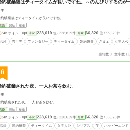
婚約破棄後はティータイムが良いですね。～のんびりするのが
四季
婚約破棄後はティータイムが良いですね。
恋愛
完結
短編
228,619
66,320
24h.ポイント
0pt
位 / 228,619件
位 / 66,320件
小説
恋愛
恋愛
異世界
ファンタジー
ティータイム
婚約破棄
ざまぁ
女主人公
感想数 0
文字数 1,
6
婚約破棄された夜、一人お茶を飲む。
四季
婚約破棄された夜、一人お茶を飲む。
恋愛
完結
短編
228,619
66,320
24h.ポイント
0pt
位 / 228,619件
位 / 66,320件
小説
恋愛
恋愛
婚約破棄
ティータイム
女主人公
シリアス
夜
ハッピーエンド