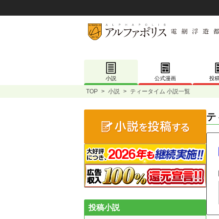
小説
公式漫画
投
TOP
>
小説
>
ティータイム 小説一覧
テ
投稿小説