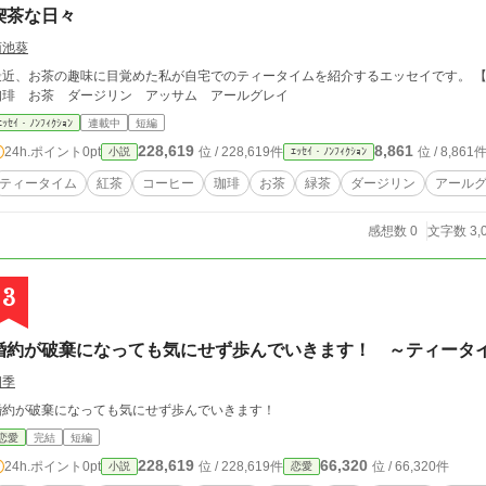
喫茶な日々
菊池葵
近、お茶の趣味に目覚めた私が自宅でのティータイムを紹介するエッセイです。 【キーワード】 ティータイム コーヒー 紅茶
珈琲 お茶 ダージリン アッサム アールグレイ
ｴｯｾｲ・ﾉﾝﾌｨｸｼｮﾝ
連載中
短編
228,619
8,861
24h.ポイント
0pt
位 / 228,619件
位 / 8,861
小説
ｴｯｾｲ・ﾉﾝﾌｨｸｼｮﾝ
ティータイム
紅茶
コーヒー
珈琲
お茶
緑茶
ダージリン
アール
感想数 0
文字数 3,
3
婚約が破棄になっても気にせず歩んでいきます！ ～ティータ
四季
婚約が破棄になっても気にせず歩んでいきます！
恋愛
完結
短編
228,619
66,320
24h.ポイント
0pt
位 / 228,619件
位 / 66,320件
小説
恋愛