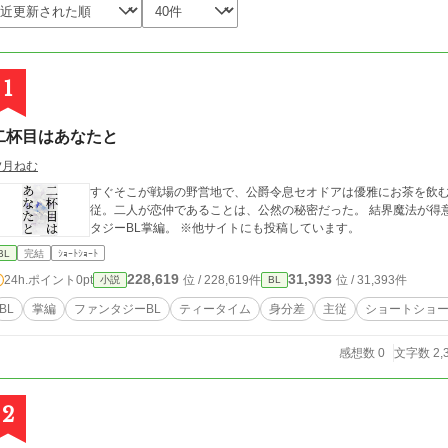
1
二杯目はあなたと
夕月ねむ
すぐそこが戦場の野営地で、公爵令息セオドアは優雅にお茶を飲
従。二人が恋仲であることは、公然の秘密だった。 結界魔法が得
タジーBL掌編。 ※他サイトにも投稿しています。
BL
完結
ｼｮｰﾄｼｮｰﾄ
228,619
31,393
24h.ポイント
0pt
位 / 228,619件
位 / 31,393件
小説
BL
BL
掌編
ファンタジーBL
ティータイム
身分差
主従
ショートショ
感想数 0
文字数 2,
2