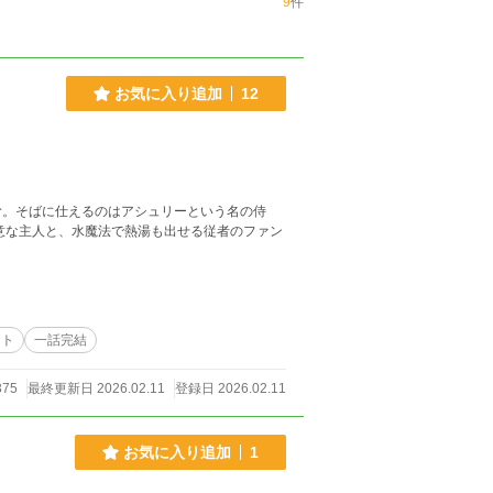
9
件
お気に入り追加
12
む。そばに仕えるのはアシュリーという名の侍
意な主人と、水魔法で熱湯も出せる従者のファン
ート
一話完結
375
最終更新日 2026.02.11
登録日 2026.02.11
お気に入り追加
1