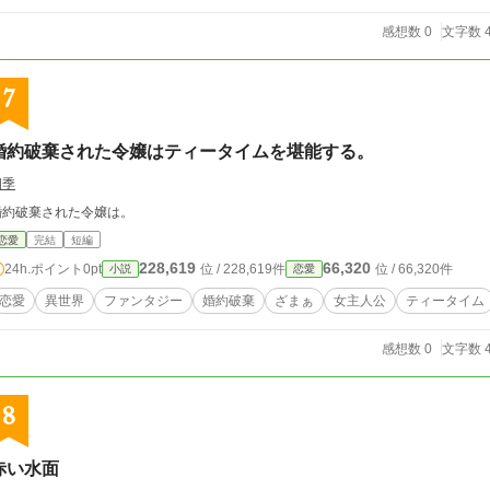
感想数 0
文字数 4
7
婚約破棄された令嬢はティータイムを堪能する。
四季
婚約破棄された令嬢は。
恋愛
完結
短編
228,619
66,320
24h.ポイント
0pt
位 / 228,619件
位 / 66,320件
小説
恋愛
恋愛
異世界
ファンタジー
婚約破棄
ざまぁ
女主人公
ティータイム
感想数 0
文字数 4
8
赤い水面