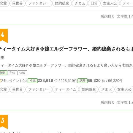
恋愛
異世界
ファンタジー
婚約破棄
ざまぁ
日常
女主人公
ティ
感想数 0
文字数 1,
4
ティータイム大好き令嬢エルダーフラワー、婚約破棄されるもよ
四季
ティータイム大好き令嬢エルダーフラワー、婚約破棄されるもより良い人から求婚され
恋愛
完結
短編
228,619
66,320
24h.ポイント
0pt
位 / 228,619件
位 / 66,320件
小説
恋愛
恋愛
異世界
ファンタジー
ティータイム
婚約破棄
ざまぁ
女主人公
感想数 0
文字数 1,
5