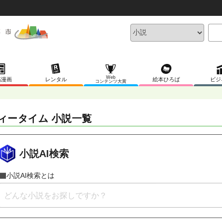
Web
稿漫画
レンタル
絵本ひろば
ビジ
コンテンツ大賞
ィータイム 小説一覧
小説AI検索
小説AI検索とは