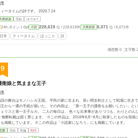
四季
ティータイムの詩です。 2020.7.24
大衆娯楽
完結
ｼｮｰﾄｼｮｰﾄ
228,619
6,071
24h.ポイント
0pt
位 / 228,619件
位 / 6,071件
小説
大衆娯楽
日常
ティータイム
ほっこり
詩
感想数 0
文字数 2
9
護衛娘と気ままな王子
四季
舞台はモノハシカ王国。 平民の家に生まれ、長い間女剣士として戦場に生きてきたフェリス。そんな彼女のもとへ、ある日、
ら一通の手紙が届いた。 その内容は、「第一王子の護衛をお願いしたい」というもので……。 そうして出会った、元女剣士の
フェリスと第一王子ルカ。 二人の毎日は、 色々な出来事がありつつも、わりとのんびりしてい
転載は固く禁じます。 ※この作品は、2018年6月~8月に執筆したものを投稿しているものです。 ※この作品は「小説カキコ」
にも掲載しています。 ※この作品は「小説家になろう」にも掲載しています。
恋愛
完結
長編
R15