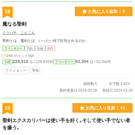
18
お気に入り追加
0
魔なる聖剣
ミツバチ こんこん
聖剣とは、魔剣とは、いったい何で区別されるのか。
ファンタジー
完結
短編
R15
24h.ポイント
0pt
228,916
53,354
位 / 228,916件
位 / 53,354件
小説
ファンタジー
ファンタジー
聖剣
感想数 0
文字数 5,424
最終更新日 2024.03.28
登録日 2024.03.28
19
お気に入り追加
41
聖剣エクスカリバーは使い手を好く｡そして使い手でない者
を嫌う｡