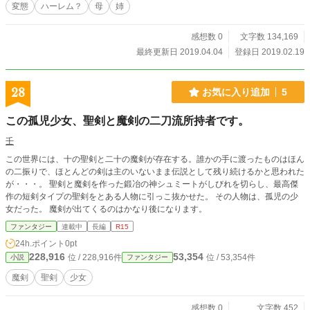
変態
ハーレム？
母
姉
感想数 0
文字数 134,169
最終更新日 2019.04.04
登録日 2019.02.19
28
お気に入り追加
5
この孤児少女、聖剣と魔剣の二刀流所持者です。
壬
この世界には、十の聖剣と二十の魔剣が存在する。誰かの手に渡ったものはほん
の二振りで、ほとんどの剣は主のいないまま伝説として残り続けるかと思われた
が・・・。 聖剣と魔剣を作った鍛冶の神シュミートがしびれを切らし、最高傑
作の短剣タイプの聖剣をとある人物に引っこ抜かせた。 その人物は、孤児の少
女だった。 魔剣が出てくるのはかなり後になります。
ファンタジー
連載中
長編
R15
24h.ポイント
0pt
228,916
53,354
位 / 228,916件
位 / 53,354件
小説
ファンタジー
魔剣
聖剣
少女
感想数 0
文字数 452