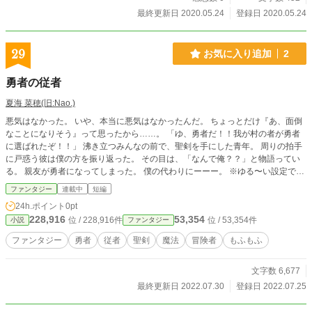
最終更新日 2020.05.24
登録日 2020.05.24
29
お気に入り追加
2
勇者の従者
夏海 菜穂(旧:Nao.)
悪気はなかった。 いや、本当に悪気はなかったんだ。 ちょっとだけ『あ、面倒
なことになりそう』って思ったから……。 「ゆ、勇者だ！！我が村の者が勇者
に選ばれたぞ！！」 沸き立つみんなの前で、聖剣を手にした青年。 周りの拍手
に戸惑う彼は僕の方を振り返った。 その目は、「なんで俺？？」と物語ってい
る。 親友が勇者になってしまった。 僕の代わりにーーー。 ※ゆる〜い設定での
んびり冒険ものです ※短編かもしれないし長編になるかもしれない ※子ども向
ファンタジー
連載中
短編
けかもしれない ※不定期更新
24h.ポイント
0pt
228,916
53,354
位 / 228,916件
位 / 53,354件
小説
ファンタジー
ファンタジー
勇者
従者
聖剣
魔法
冒険者
もふもふ
文字数 6,677
最終更新日 2022.07.30
登録日 2022.07.25