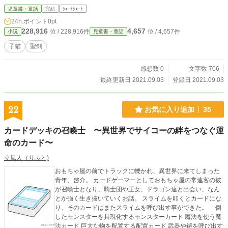
児童書・童話
完結
ｼｮｰﾄｼｮｰﾄ
24h.ポイント
0pt
228,916
4,657
位 / 228,916件
位 / 4,657件
小説
児童書・童話
子猫
聖剣
感想数 0
文字数 706
最終更新日 2021.09.03
登録日 2021.09.03
22
お気に入り追加
35
カードデッキの召喚士 〜異世界でサイコーの絆をつなぐ運
命のカード〜
立風人（りふと)
おもちゃ屋の前でトラックに轢かれ、異世界に来てしまった
青年、啓介。 カードゲーマーとしておもちゃ屋の常連客の彼
が召喚士となり、騎士団や王女、ドラゴン達と出会い、なん
とか強く生き抜いていくお話。 スライムを叩くとカードにな
り、そのカードはまたスライムを呼び出す事ができた。 倒
したモンスターを具現化するモンスターカード 魔法を使う魔
法カード 巨大な物を配置する配置カード 武器や鎧を呼び出す