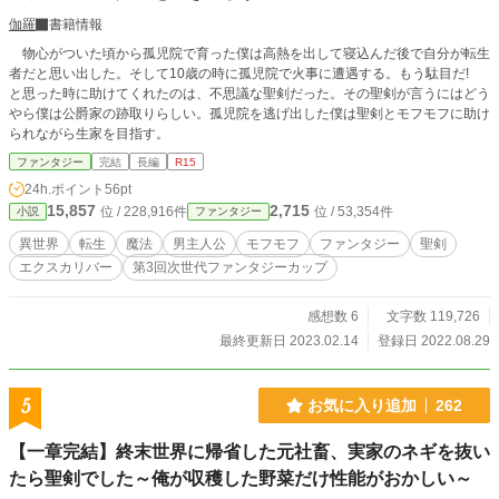
伽羅
書籍情報
物心がついた頃から孤児院で育った僕は高熱を出して寝込んだ後で自分が転生
者だと思い出した。そして10歳の時に孤児院で火事に遭遇する。もう駄目だ!
と思った時に助けてくれたのは、不思議な聖剣だった。その聖剣が言うにはどう
やら僕は公爵家の跡取りらしい。孤児院を逃げ出した僕は聖剣とモフモフに助け
られながら生家を目指す。
ファンタジー
完結
長編
R15
24h.ポイント
56pt
15,857
2,715
位 / 228,916件
位 / 53,354件
小説
ファンタジー
異世界
転生
魔法
男主人公
モフモフ
ファンタジー
聖剣
エクスカリバー
第3回次世代ファンタジーカップ
感想数 6
文字数 119,726
最終更新日 2023.02.14
登録日 2022.08.29
5
お気に入り追加
262
【一章完結】終末世界に帰省した元社畜、実家のネギを抜い
たら聖剣でした～俺が収穫した野菜だけ性能がおかしい～