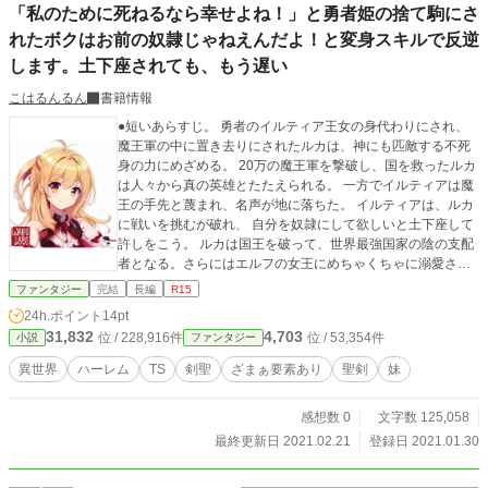
「私のために死ねるなら幸せよね！」と勇者姫の捨て駒にさ
れたボクはお前の奴隷じゃねえんだよ！と変身スキルで反逆
します。土下座されても、もう遅い
こはるんるん
書籍情報
●短いあらすじ。 勇者のイルティア王女の身代わりにされ、
魔王軍の中に置き去りにされたルカは、神にも匹敵する不死
身の力にめざめる。 20万の魔王軍を撃破し、国を救ったルカ
は人々から真の英雄とたたえられる。 一方でイルティアは魔
王の手先と蔑まれ、名声が地に落ちた。 イルティアは、ルカ
に戦いを挑むが破れ、 自分を奴隷にして欲しいと土下座して
許しをこう。 ルカは国王を破って、世界最強国家の陰の支配
者となる。さらにはエルフの女王にめちゃくちゃに溺愛さ
れ、5億人の美少女から神と崇められてしまう。 ●長いあらす
ファンタジー
完結
長編
R15
じ １５歳になると誰もが女神様からスキルをもらえる世界。
24h.ポイント
14pt
【変身】スキルをもらったボクは、勇者であるイルティア王
31,832
4,703
位 / 228,916件
位 / 53,354件
小説
ファンタジー
女に捨て駒にされた。 ２０万の魔王軍に包囲された姫様は、
ボクを自分に変身させ、身代わりにして逃げてしまったの
異世界
ハーレム
TS
剣聖
ざまぁ要素あり
聖剣
妹
だ。 しかも姫様は魔王の財宝を手に入れるために、魔族との
戦争を起こしたと得意げに語った。 魔法が使えないため無能
感想数 0
文字数 125,058
扱いされたボクだったが、魔王軍の四天王の一人、暗黒騎士
団長に剣で勝ってしまう。 どうもボクの師匠は、剣聖と呼ば
最終更新日 2021.02.21
登録日 2021.01.30
れるスゴイ人だったらしい。 さらに５００人の美少女騎士団
から絶対の忠誠を誓われ、幻獣ユニコーンから聖なる乙女と