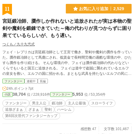
ける。 その時ユランは、『今度生まれ変われるのなら、せめて強く生まれた
い』などと思いを巡らせた。 そして、気がつけば、ユランは１０歳、聖剣が
11
お気に入り追加
2,529
与えられる瞬間に回帰していた。 ユランは与えられたチャンスを活かし、過
去を変える為奮闘するのだった……。
宮廷鍛冶師、贋作しか作れないと追放されたが実は本物の聖
剣や魔剣を鍛錬できていた～俺の代わりが見つからずに困り
果てているらしいが、もう遅い。
つくも／九十九弐式
フェイ・レプリカは宮廷鍛冶師として王宮で働き、聖剣や魔剣の贋作を作ってい
た。贋作鍛冶師として馬鹿にされ、低賃金で長時間労働の過酷な環境の中、ひた
すら贋作を作り続ける。 そんな環境の中、フェイは贋作鍛冶師の代わりなどい
くらでもいると国王に追放される。 フェイは道中で盗賊に襲われているエルフ
の皇女を救い、エルフの国に招かれる。まともな武具を持たないエルフの民に武
器や武具を作る専属鍛冶師になったのだ。 しかしフェイ自身も国王も知らなか
ファンタジー
連載中
長編
った。 贋作を作り続けたフェイが気づいたら本物の聖剣や魔剣を鍛錬できるよ
24h.ポイント
7pt
うになっていた事。そして世界最強の鍛冶師になっていた事を。 フェイを失っ
38,704
5,953
位 / 228,916件
位 / 53,354件
小説
ファンタジー
た王国は製造する武具が粗悪品の贋作ばかりで売れなくなり没落する一方、フェ
イはエルフの国で最高に楽しい鍛錬ライフを送るのであった。
ファンタジー
男主人公
鍛冶師
主人公最強
スローライフ
追放ざまぁ
ざまぁ
聖剣
ハーレム
第6回次世代ファンタジーカップ
感想数 47
文字数 101,467