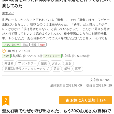
渡してみた
黒木メイ
世界に一人しかいないと言われている『勇者』。 その『勇者』は今、ワグナー
王国にいるらしい。 曖昧なのには理由があった。 『勇者』だと思わしき少年、
レンが頑なに「僕は勇者じゃない」と言っているからだ。 どんなに周りが勇者
だと持て囃してもレンは認めようとしない。 ※小説家になろうにも随時転載
中。 レンはただ、ある目的のついでに人々を助けただけだと言う。 それでも皆
はレンが勇者だと思っていた。 突如日本という国から彼らが転移してくるまで
ファンタジー
完結
長編
R15
は。 はたして、レンは本当に勇者ではないのか……。 ざまぁあり・友情あり・
24h.ポイント
42pt
謎ありな作品です。 ※小説家になろう、カクヨム、ネオページにも掲載。
18,481
3,046
位 / 228,916件
位 / 53,354件
小説
ファンタジー
異世界
ファンタジー
聖剣
ざまぁ
聖女
第3回次世代ファンタジーカップ
勇者
最強
真実
文字数 80,764
最終更新日 2023.08.09
登録日 2023.04.29
7
お気に入り追加
174
聖女召喚でなぜか呼び出された、もう30のお兄さん(自称)で