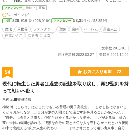
と。 何故、無能で人望の無い第一王子が次の王になるのか？ そこには、プ
ライスの家族であるイーグリット王国の名家ベッツ家の恐ろしい計画が関係して
ファンタジー
連載中
長編
いるということをプライスはまだ知らないのであった。 ※悲しい・キャラや
24h.ポイント
0pt
敵にイラッとするお話もあるので一部の話がカクヨムでのみの公開としていま
228,916
53,354
位 / 228,916件
位 / 53,354件
小説
ファンタジー
す。 ご了承下さい。
魔法
異世界
ファンタジー
聖剣
魔剣
ハーレム
男主人公
家族がクズ
女勇者
王女
文字数 291,791
最終更新日 2022.03.27
登録日 2021.12.05
24
お気に入り追加
72
現代に転生した勇者は過去の記憶を取り戻し、再び聖剣を持
って戦いへ赴く
八神 凪
書籍情報
神緒 修（しゅう）はどこにでもいる普通の男子高校生。 しかし彼は小さいこ
ろからおかしな夢……自分が別の人間として過ごす夢を見ることが多かった。
〝自分〟は勇者と名乗り、仲間と旅をするおかしな夢を。 だがある日、修の
夢に最後の瞬間が訪れる。凄惨な自分の死と大切な人を守れなかったという後悔
の中で息絶える‟彼„の人生の終わり―― それは修にとって遠い出来事、自分に