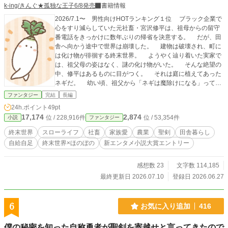
k-ing/きんぐ★孤独な王子6/8発売
書籍情報
2026/7.1〜 男性向けHOTランキング１位 ブラック企業で
心をすり減らしていた元社畜・宮沢修平は、祖母からの留守
番電話をきっかけに数年ぶりの帰省を決意する。 だが、田
舎へ向かう途中で世界は崩壊した。 建物は破壊され、町に
は化け物が徘徊する終末世界。 ようやく辿り着いた実家で
は、祖父母の姿はなく、謎の化け物がいた。 そんな絶望の
中、修平はあるものに目がつく。 それは庭に植えてあった
ネギだ。 幼い頃、祖父から「ネギは魔除けになる」って言
われたことを思い出す。 咄嗟に畑から引き抜いた一本のネ
ファンタジー
完結
長編
ギを振ると、なぜか化け物を真っ二つにする〝聖剣〟へと変
24h.ポイント
49pt
わる。 自室に行くと、祖父からの手紙。 祖父の残した手
17,174
2,874
位 / 228,916件
位 / 53,354件
小説
ファンタジー
紙を頼りに避難所へ向かうと、ようやく祖父母と再会する。
だが、変わり果てた祖母の姿に修平は戸惑う。 世界が変
終末世界
スローライフ
社畜
家族愛
農業
聖剣
田舎暮らし
わり果てたように、祖母も変わってしまった。 それでも修
自給自足
終末世界×ほのぼの
新エンタメ小説大賞エントリー
平は、今度は自分が祖父母を守ろうと決意する。 食べ物を
確保するため畑を始めた修平は、自分が収穫した野菜だけが
不思議な力を持つことに気づく。 ネギは聖剣、大根は自由
感想数 23
文字数 114,185
に歩き回り、白菜は鉄壁の盾となる。 次々とおかしな力を
最終更新日 2026.07.10
登録日 2026.06.27
持つ野菜に助けられながら、祖父母を守るため、終末世界で
畑を耕し生き抜く農業スローライフ。
6
お気に入り追加
416
僕の秘密を知った自称勇者が聖剣を寄越せと言ってきたので