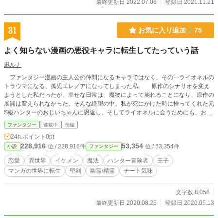
最終更新日 2022.07.06
登録日 2021.11.21
31
お気に入り追加
75
よく知らない漫画の悪役キャラに転生してたっていう話
凪ルナ
ファンタジー漫画の主人公の仲間になるキャラではなく、そのｰｰライオネルの
トラウマになる、孤児エレノアになってしまった私。 原作のシナリオを変え
ようとした私だったが、幸せな日常は、魔物によって崩れることになり、原作の
展開は変えられなかった。そんな絶望の中、私が死にかけた時に拾ってくれた元
S級ハンターのおじいちゃんに恩返し、そしてライオネルに会うためにも、おじ
いちゃんの後継者として魔物たちと戦うハンターをめざすことにした。 そし
ファンタジー
連載中
長編
て、私は他のハンターや王子や貴族子息達と関わっていく。 そんな私が周り
24h.ポイント
0pt
の人たちと幸せを探す話ーーなんだけど、 『何やってんのよ、あんた』 死
228,916
53,354
位 / 228,916件
位 / 53,354件
小説
ファンタジー
にかけて、見えちゃいけないものが見えてしまったり、 色々前途多難のよう
です。 ーーこれは、お人好しの主人公ｰｰエレノアが周りを巻き込んで世界を
恋愛
異世界
イケメン
魔法
ハンター冒険者
王子
救うお話。 ───────── あてんしょん。 ほのぼのしてたのに、最初っから一
マンガの世界に転生
聖剣
幽霊/精霊
チート気味
気に絶望的な展開。 主人公チート気味。でも、おじいちゃんに拾われるまでは
全然。
文字数 8,058
最終更新日 2020.08.25
登録日 2020.05.13