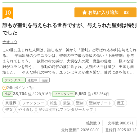
10
お気に入り追加
92
誰もが聖剣を与えられる世界ですが、与えられた聖剣は特別
でした
ナオコウ
この世に生まれた人間は、誰しもが、神から『聖剣』と呼ばれる神剣を与えられ
る。 平民出身の少年ユランは、聖剣の中で最も等級の低い『下級聖剣』を与
えられてしまう。 故郷の村の滅び、大切な人の死、魔族の侵攻……様々な苦
難がユランを襲う。 激動の時代の波に飲まれ、人類の大半は滅び、王国も崩
壊した。 そんな時代の中でも、ユランは何とか生き延び、傭兵に身を落とし
ながらも、逞しい戦士へと成長して行った。 やがて、ユランは人類の最後の
ファンタジー
連載中
長編
希望、人類最強と名高い聖剣士『シリウス・リアーネ』の部隊に配属され、『鎧
24h.ポイント
7pt
の魔王』と呼ばれる魔族と対決することとなった。 聖剣の等級は、下から
38,704
5,953
位 / 228,916件
位 / 53,354件
小説
ファンタジー
『下級聖剣』『貴級聖剣』『皇級聖剣』『神級聖剣』とあり、聖剣を扱うために
は『抜剣術』と呼ばれる特別な技術が必要だ。 抜剣術にはレベルが1〜10まで
異世界
ファンタジー
転生
最強
聖剣
聖剣がチート
魔王
存在し、レベルが高いほど聖剣から与えられる加護も高くなる。 ユランは、
聖女
やり直し
第6回次世代ファンタジーカップ
下級聖剣であったが、人類で誰も成し得たことのないレベル10の抜剣に成功し
ていた。 『最強のシリウスがいれば魔王討伐も容易い』 などと安易に考えて
いたユランだったが、実際に戦った『鎧の魔王』の力は絶大だった。 シリウ
感想数 0
文字数 980,671
スが持つ最強の聖剣、『神級聖剣』の力を持ってしても、手も足も出ずに敗れて
最終更新日 2026.08.01
登録日 2025.03.12
しまった。 最後に残ったユランはレベル10の抜剣を発動し、最後の突撃をか