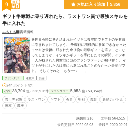
して乗り手にも選ばれる。 魔王軍を撃破してしまったボク
9
お気に入り追加
5,856
は、女神様から究極の聖剣をもらい真の英雄として、人々か
ら賞賛される。 一方で勇者イルティアは魔王の手先と蔑ま
ギフト争奪戦に乗り遅れたら、ラストワン賞で最強スキルを
れ、名声が地に落ちた。 これは無能と蔑まれ、勇者の捨て駒
手に入れた
にされた少年が、真の力を開放し史上最強の英雄（♀）とし
て成り上がる復讐と無双の物語。 勇者姫イルティアへのざま
みももも
書籍情報
ぁは１6話からです。 イルティアを剣で打ち負かし、屈服さ
せて主人公の奴隷にします。 彼女は主人公に土下座して許し
異世界召喚に巻き込まれたイツキは異空間でギフトの争奪戦
をこいます。
に巻き込まれてしまう。 争奪戦に積極的に参加できなかった
イツキは最後に残された余り物の最弱ギフトを選ぶことにな
ってしまうが、イツキがギフトを手にしたその瞬間、イツキ
一人が残された異空間に謎のファンファーレが鳴り響く。 イ
ツキが手にしたのは誰にも選ばれることのなかった最弱ギフ
ト。 そしてそれと、もう一つ……。
ファンタジー
連載中
長編
24h.ポイント
7pt
38,704
5,953
位 / 228,916件
位 / 53,354件
小説
ファンタジー
異世界召喚
ラストワン
ギフト
勇者
聖剣
魔剣
異能力バトル
無双
魔王
感想数 216
文字数 564,515
最終更新日 2022.05.03
登録日 2020.02.01