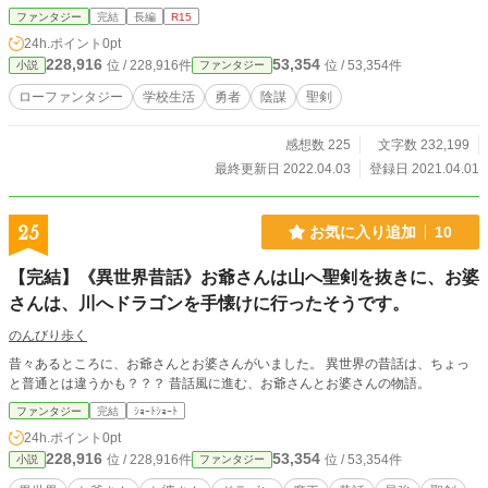
は関係のない世界……それでも不思議と気になる夢だったが、その日を境に夢を
ファンタジー
完結
長編
R15
見なくなる。 また平穏な毎日が繰り返される。 そう、思っていた――
24h.ポイント
0pt
228,916
53,354
位 / 228,916件
位 / 53,354件
小説
ファンタジー
ローファンタジー
学校生活
勇者
陰謀
聖剣
感想数 225
文字数 232,199
最終更新日 2022.04.03
登録日 2021.04.01
25
お気に入り追加
10
【完結】《異世界昔話》お爺さんは山へ聖剣を抜きに、お婆
さんは、川へドラゴンを手懐けに行ったそうです。
のんびり歩く
昔々あるところに、お爺さんとお婆さんがいました。 異世界の昔話は、ちょっ
と普通とは違うかも？？？ 昔話風に進む、お爺さんとお婆さんの物語。
ファンタジー
完結
ｼｮｰﾄｼｮｰﾄ
24h.ポイント
0pt
228,916
53,354
位 / 228,916件
位 / 53,354件
小説
ファンタジー