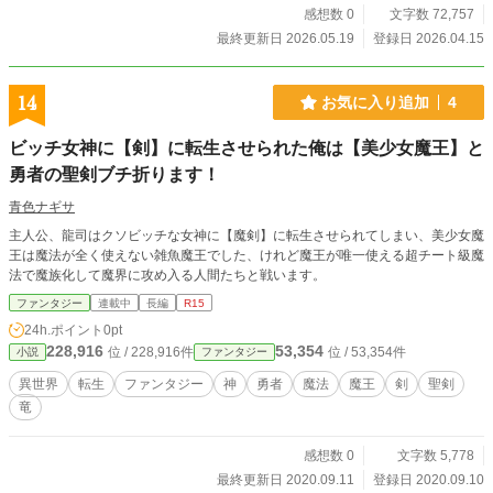
（数百年後の）世界の話になります。】 （完結後の話を四話
感想数 0
文字数 72,757
追加します）
最終更新日 2026.05.19
登録日 2026.04.15
14
お気に入り追加
4
ビッチ女神に【剣】に転生させられた俺は【美少女魔王】と
勇者の聖剣ブチ折ります！
青色ナギサ
主人公、龍司はクソビッチな女神に【魔剣】に転生させられてしまい、美少女魔
王は魔法が全く使えない雑魚魔王でした、けれど魔王が唯一使える超チート級魔
法で魔族化して魔界に攻め入る人間たちと戦います。
ファンタジー
連載中
長編
R15
24h.ポイント
0pt
228,916
53,354
位 / 228,916件
位 / 53,354件
小説
ファンタジー
異世界
転生
ファンタジー
神
勇者
魔法
魔王
剣
聖剣
竜
感想数 0
文字数 5,778
最終更新日 2020.09.11
登録日 2020.09.10