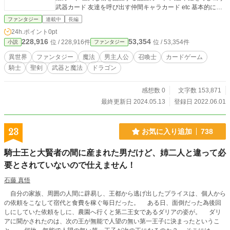
武器カード 友達を呼び出す仲間キャラカード etc 基本的に主
人公視点で進んでいきます。 ※趣味作品ですので不定期投稿
ファンタジー
連載中
長編
となります。 コメント、評価、誤字報告の方をよろしくお願
24h.ポイント
0pt
いします。
228,916
53,354
位 / 228,916件
位 / 53,354件
小説
ファンタジー
異世界
ファンタジー
魔法
男主人公
召喚士
カードゲーム
騎士
聖剣
武器と魔法
ドラゴン
感想数 0
文字数 153,871
最終更新日 2024.05.13
登録日 2022.06.01
23
お気に入り追加
738
騎士王と大賢者の間に産まれた男だけど、姉二人と違って必
要とされていないので仕えません！
石藤 真悟
自分の家族、周囲の人間に辟易し、王都から逃げ出したプライスは、個人から
の依頼をこなして宿代と食費を稼ぐ毎日だった。 ある日、面倒だった為後回
しにしていた依頼をしに、農園へ行くと第二王女であるダリアの姿が。 ダリ
アに聞かされたのは、次の王が無能で人望の無い第一王子に決まったというこ