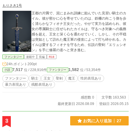
もりさき1号
王都の片隅で、泥にまみれ訓練に励んでいた見習い騎士のカ
イル。彼が密かに心を寄せていたのは、鉄柵の向こう側を歩
く清らかなフィオナ王女だった。やがて実力を認められ、彼
女の専属騎士に任ぜられたカイルは、守るべき対象への義務
感を超え、王女と深く心を通わせていく。しかし、その平穏
は突如として訪れた魔王軍の侵攻によって打ち砕かれる。カ
イルは愛するフィオナを守るため、伝説の聖剣『エリュシオ
ン』を手に修羅の道へと突き進む。
ファンタジー
連載中
長編
R18
24h.ポイント
200pt
7,517
1,582
位 / 228,916件
位 / 53,354件
小説
ファンタジー
ファンタジー
騎士
王女
聖剣
魔王
性的表現あり
暴力表現あり
残酷表現あり
感想数 0
文字数 163,563
最終更新日 2026.08.09
登録日 2026.05.15
3
お気に入り追加
27