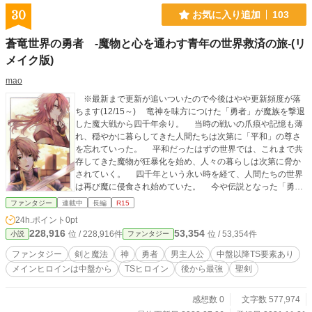
30
お気に入り追加
103
蒼竜世界の勇者 -魔物と心を通わす青年の世界救済の旅-(リ
メイク版)
mao
※最新まで更新が追いついたので今後はやや更新頻度が落
ちます(12/15～) 竜神を味方につけた「勇者」が魔族を撃退
した魔大戦から四千年余り。 当時の戦いの爪痕や記憶も薄
れ、穏やかに暮らしてきた人間たちは次第に「平和」の尊さ
を忘れていった。 平和だったはずの世界では、これまで共
存してきた魔物が狂暴化を始め、人々の暮らしは次第に脅か
されていく。 四千年という永い時を経て、人間たちの世界
は再び魔に侵食され始めていた。 今や伝説となった「勇
者」に純粋な憧れを抱く青年ジュードは、ひょんなことから
ファンタジー
連載中
長編
R15
不思議な少女カミラと出逢う。 彼女の力になりたいと願う
24h.ポイント
0pt
ジュードは徐々に、そして静かに世界の命運を懸けた戦いへ
228,916
53,354
位 / 228,916件
位 / 53,354件
小説
ファンタジー
と巻き込まれていく。 発現していく能力、導く声、立ちは
だかる多くの壁。 魔物と心を交わし、魔法を受け付けない
ファンタジー
剣と魔法
神
勇者
男主人公
中盤以降TS要素あり
という奇妙な体質を持つ彼は、自らに課せられた宿命を知ら
メインヒロインは中盤から
TSヒロイン
後から最強
聖剣
ない。 かつて世界を救った勇者に憧れるジュードは、その
再臨となるか、それとも……。 ※小説家になろう、カクヨ
ムにも投稿してます。
感想数 0
文字数 577,974