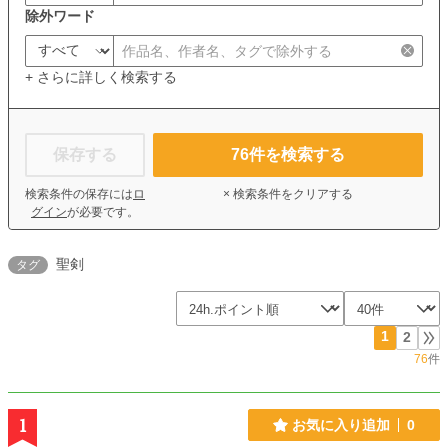
除外ワード
+ さらに詳しく検索する
保存する
76
件を検索する
検索条件の保存には
ロ
× 検索条件をクリアする
グイン
が必要です。
聖剣
タグ
1
2
76
件
1
お気に入り追加
0