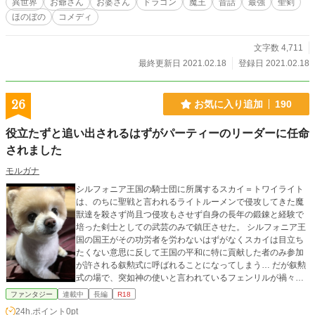
異世界
お爺さん
お婆さん
ドラゴン
魔王
昔話
最強
聖剣
ほのぼの
コメディ
文字数 4,711
最終更新日 2021.02.18
登録日 2021.02.18
26
お気に入り追加
190
役立たずと追い出されるはずがパーティーのリーダーに任命
されました
モルガナ
シルフォニア王国の騎士団に所属するスカイ＝トワイライト
は、のちに聖戦と言われるライトルーメンで侵攻してきた魔
獣達を殺さず尚且つ侵攻もさせず自身の長年の鍛錬と経験で
培った剣士としての武芸のみで鎮圧させた。 シルフォニア王
国の国王がその功労者を労わないはずがなくスカイは目立ち
たくない意思に反して王国の平和に特に貢献した者のみ参加
が許される叙勲式に呼ばれることになってしまう… だが叙勲
式の場で、突如神の使いと言われているフェンリルが禍々し
いオーラを放ちながら、叙勲式の参加者に牙を向こうとした
ファンタジー
連載中
長編
R18
が…スカイに沈静化された。 人々は安堵したが、スカイの左
24h.ポイント
0pt