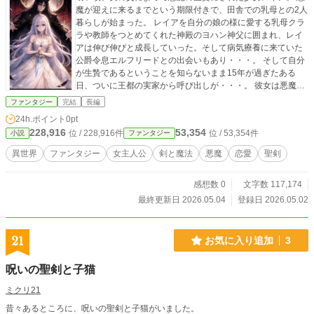
魔が迎えに来るまでという期限付きで、田舎での乳母との2人
暮らしが始まった。 レイアを自分の娘の様に愛する乳母クラ
ラや教師をつとめてくれた神殿のヨハン神父に囲まれ、レイ
アは伸び伸びと成長していった。そして病気療養に来ていた
公爵令息エルフリードとの出会いもあり・・・。 そして自分
が生贄であるということを知らないまま15年が過ぎたある
日、ついに王都の実家から呼び出しが・・・。 彼女は悪魔に
勝てるのか？
ファンタジー
完結
長編
24h.ポイント
0pt
228,916
53,354
位 / 228,916件
位 / 53,354件
小説
ファンタジー
異世界
ファンタジー
女主人公
剣と魔法
悪魔
恋愛
聖剣
感想数 0
文字数 117,174
最終更新日 2026.05.04
登録日 2026.05.02
21
お気に入り追加
3
呪いの聖剣と子猫
ミクリ21
昔々あるところに、呪いの聖剣と子猫がいました。