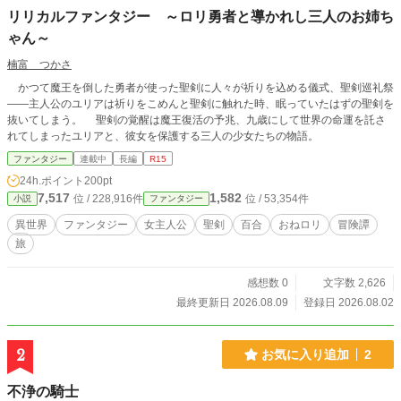
リリカルファンタジー ～ロリ勇者と導かれし三人のお姉ち
ゃん～
楠富 つかさ
かつて魔王を倒した勇者が使った聖剣に人々が祈りを込める儀式、聖剣巡礼祭
――主人公のユリアは祈りをこめんと聖剣に触れた時、眠っていたはずの聖剣を
抜いてしまう。 聖剣の覚醒は魔王復活の予兆、九歳にして世界の命運を託さ
れてしまったユリアと、彼女を保護する三人の少女たちの物語。
ファンタジー
連載中
長編
R15
24h.ポイント
200pt
7,517
1,582
位 / 228,916件
位 / 53,354件
小説
ファンタジー
異世界
ファンタジー
女主人公
聖剣
百合
おねロリ
冒険譚
旅
感想数 0
文字数 2,626
最終更新日 2026.08.09
登録日 2026.08.02
2
お気に入り追加
2
不浄の騎士