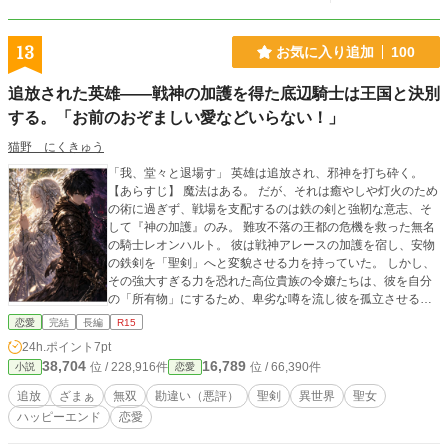
加した『聖剣選抜の儀』で……ロイが手に入れたのは、粗末な木刀。 不殺の
聖剣と呼ばれた、ただの木刀だった。 それに対し、幼馴染のエレノアが適合
したのは……長らく適合者がいなかった、七本の聖剣の一つ。『炎聖剣フェニキ
13
お気に入り追加
100
ア』 ロイは、聖剣士になる夢をあきらめかけた。 そんなある日だった。
「狩りにでも行くか……」 生きるためでもあり、ロイの趣味でもあった『狩
追放された英雄――戦神の加護を得た底辺騎士は王国と決別
り』 弓で獲物を射る、なんてことの狩りなのだが……ロイが見せたのは、数
キロ先から正確に獲物の急所を射抜く、神技級の『弓技』だった。 聖剣こそ
する。「お前のおぞましい愛などいらない！」
至上の世界で、神技の如き弓を使う少年、ロイ。 聖剣士にはなれない。で
猫野 にくきゅう
も……それ以上になれる。 『お前しかいない』 「え？」 そんなロイを認め、
『不殺の聖剣』と呼ばれた粗末な木刀が真の力を発揮する。 それは、人間を
「我、堂々と退場す」 英雄は追放され、邪神を打ち砕く。
滅ぼしかけた四人の魔王たちが恐れた、『五番目の魔王』だった。 これは、
【あらすじ】 魔法はある。 だが、それは癒やしや灯火のため
聖剣士になりたかったけど弓矢に愛された少年と、四人の魔王に封じられた最強
の術に過ぎず、戦場を支配するのは鉄の剣と強靭な意志、そ
最悪の魔王が、世界を救う物語。
して『神の加護』のみ。 難攻不落の王都の危機を救った無名
の騎士レオンハルト。 彼は戦神アレースの加護を宿し、安物
の鉄剣を「聖剣」へと変貌させる力を持っていた。 しかし、
その強大すぎる力を恐れた高位貴族の令嬢たちは、彼を自分
の「所有物」にするため、卑劣な噂を流し彼を孤立させる。
「女癖が悪い」「同僚の手柄を奪った」――。 汚名を着せら
恋愛
完結
長編
R15
れ、国を追放されたレオン。 だが、国境の霧の中で彼が救っ
24h.ポイント
7pt
たのは、隣国の清廉な姫フィリアだった。 「あなたの傷つい
38,704
16,789
位 / 228,916件
位 / 66,390件
小説
恋愛
た手こそ、本物の騎士の証です」 泥まみれの彼を「美しい」
と涙し、その場でプロポーズする姫。 一方、唯一の守護神を
追放
ざまぁ
無双
勘違い（悪評）
聖剣
異世界
聖女
失った祖国には、かつてない災厄が降り注ごうとしていた。
ハッピーエンド
恋愛
これは、一人の誠実な英雄が、自分の居場所を探して旅立つ
物語。 【この作品は自作の「聖女を追放した物語」と同じ