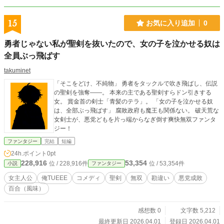
15
お気に入り追加
0
勇者じゃない私が聖剣を抜いたので、女の子を泣かせる奴は
全員ぶっ飛ばす
takuminet
「そこをどけ、不純物」 勇者をタックルで吹き飛ばし、伝説
の聖剣を強奪――。 本来の主である聖剣すらドン引きする
女。 賞金首の剣士「青髪のテラ」。 「女の子を泣かせる奴
は、全部ぶっ飛ばす」 腐敗政府も魔王も関係ない。 破天荒な
女剣士が、悪党どもを片っ端からなぎ倒す爽快無双ファンタ
ジー！
ファンタジー
完結
短編
24h.ポイント
0pt
228,916
53,354
位 / 228,916件
位 / 53,354件
小説
ファンタジー
女主人公
俺TUEEE
コメディ
聖剣
無双
勘違い
悪党成敗
百合（風味）
感想数 0
文字数 5,212
最終更新日 2026.04.01
登録日 2026.04.01