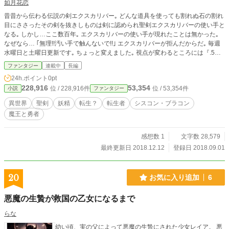
如月花恋
昔昔から伝わる伝説の剣エクスカリバー｡ どんな道具を使っても割れぬ石の割れ
目にささったその剣を抜きしものは剣に認められ聖剣エクスカリバーの使い手と
なる｡ しかし…ここ数百年｡ エクスカリバーの使い手が現れたことは無かった｡
なぜなら… ｢無理!!汚い手で触んないで!!｣ エクスカリバーが拒んだからだ｡ 毎週
水曜日と土曜日更新です｡ ちょっと変えました｡ 視点が変わるところには『.5』
を付けます｡
ファンタジー
連載中
長編
24h.ポイント
0pt
228,916
53,354
位 / 228,916件
位 / 53,354件
小説
ファンタジー
異世界
聖剣
妖精
転生？
転生者
シスコン・ブラコン
魔王と勇者
感想数 1
文字数 28,579
最終更新日 2018.12.12
登録日 2018.09.01
20
お気に入り追加
6
悪魔の生贄が救国の乙女になるまで
らな
幼い頃、実の父によって悪魔の生贄にされた少女レイア。 悪