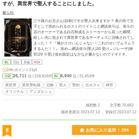
すが、異世界で聖人することにしました。
藜-LAI-
三十路のお兄さん(自称)ですが聖人出来ますか？ 夜の街で王
子として崇められるホストのリイトこと網浜依斗は、依斗の
店のオーナーである白石秋成をストーカーから庇った瞬間、
眩しい光に包まれて異世界であるサーチェスに召喚されてし
まった！？ 『俺がエロいんじゃない！これのせいでムラムラ
するんだ！！』 攻め→網浜依斗(聖人)30 受け→ジレーザ(神
官)28 ※受け攻め固定はなかなか書かないのでドキドキ。
BL
完結
長編
R18
24h.ポイント
21pt
26,711
6,940
位 / 228,916件
位 / 31,453件
小説
BL
異世界
異世界転移
召喚
聖人
聖剣
元ホスト
神官
オリジナル
アンダルシュ
感想数 2
文字数 70,662
最終更新日 2023.07.13
登録日 2023.07.12
8
お気に入り追加
294