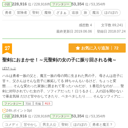
腕にはかつてこの王国を築いた始祖と言われている勇者の業
228,916
53,354
位 / 228,916件
位 / 53,354件
小説
ファンタジー
物(ワザモノ)であるとされた聖剣 "エクスカリバー"が深々と突
き刺さっていた。 スカイは、このままでは次代の勇者として
勇者
冒険者
聖剣
魔物
ざまぁ
追放
旅
魔法
ほのぼの
持ち上げられてしまうことを恐れ、騎士としての最高位であ
る聖騎士(パラディン)を辞退し叙勲式から逃走する。 これ
感想数 4
文字数 89,241
は、冒険者としてソロで活動したいスカイとそんなスカイと
一緒に行動したい仲間達、長らく失踪していたエクスカリバ
最終更新日 2019.06.06
登録日 2018.07.24
ーを取り戻したい王国とのいたちごっこである。 ざまぁもあ
るかも…ハーレムは個人的に好きではないので、スカイは一
途な性格にするつもりです。 作者はチキンな為優しい感想の
27
お気に入り追加
72
みお願いします。 誤字脱字、造語等もあると思いますがよろ
しくお願いします。グロ展開などあるかもなのでR18にして
聖剣におまかせ！～元聖剣の女の子に振り回される俺～
ます。 写真は愛犬です。
ぱぴっぷ
ハルは勇者一族の父と、魔王一族の母の間に生まれた男の子。 母さんは息子に
甘々、父さんはそんな息子に嫉妬してる 姉ちゃんもいるけど、ちょっと変
態…… そんな変わった家族に囲まれて育ったハルだが、１番厄介なのが…… 聖
剣に封印されていた女の子、ソフィアだった！ 口うるさく、人の話を聞かない
で暴走気味 だけど甘やかしてきたり、ベタベタしたり…… そんなソフィアに振
り回されながら、色々な人との出会いや、事件の解決をして成長してゆくハルの
ファンタジー
完結
長編
R15
物語…… ※変態成分多めです。ご注意下さい ※小説家になろうでも投稿してい
24h.ポイント
0pt
ます
228,916
53,354
位 / 228,916件
位 / 53,354件
小説
ファンタジー
コメディ
甘やかし
男主人公
聖剣
ほのぼの
勇者と魔王？