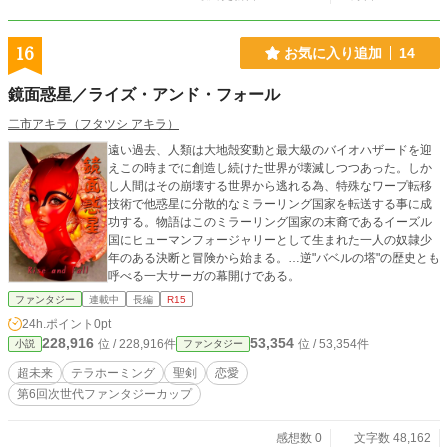
16
お気に入り追加
14
鏡面惑星／ライズ・アンド・フォール
二市アキラ（フタツシ アキラ）
遠い過去、人類は大地殻変動と最大級のバイオハザードを迎
えこの時までに創造し続けた世界が壊滅しつつあった。しか
し人間はその崩壊する世界から逃れる為、特殊なワープ転移
技術で他惑星に分散的なミラーリング国家を転送する事に成
功する。物語はこのミラーリング国家の末裔であるイーズル
国にヒューマンフォージャリーとして生まれた一人の奴隷少
年のある決断と冒険から始まる。…逆"バベルの塔"の歴史とも
呼べる一大サーガの幕開けである。
ファンタジー
連載中
長編
R15
24h.ポイント
0pt
228,916
53,354
位 / 228,916件
位 / 53,354件
小説
ファンタジー
超未来
テラホーミング
聖剣
恋愛
第6回次世代ファンタジーカップ
感想数 0
文字数 48,162