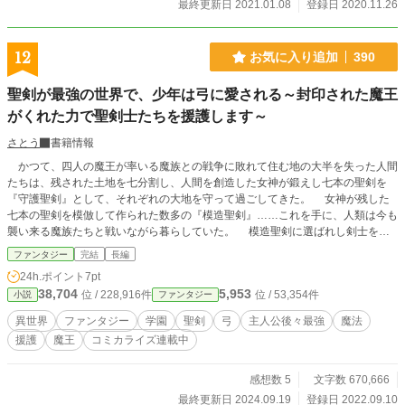
最終更新日 2021.01.08
登録日 2020.11.26
12
お気に入り追加
390
聖剣が最強の世界で、少年は弓に愛される～封印された魔王
がくれた力で聖剣士たちを援護します～
さとう
書籍情報
かつて、四人の魔王が率いる魔族との戦争に敗れて住む地の大半を失った人間
たちは、残された土地を七分割し、人間を創造した女神が鍛えし七本の聖剣を
『守護聖剣』として、それぞれの大地を守って過ごしてきた。 女神が残した
七本の聖剣を模倣して作られた数多の『模造聖剣』……これを手に、人類は今も
襲い来る魔族たちと戦いながら暮らしていた。 模造聖剣に選ばれし剣士を
『聖剣士』と言い、七つの国最大である『トラビア王国』に作られた『聖剣レジ
ファンタジー
完結
長編
ェンディア学園』で武を、剣を学ぶ。 かつて、『聖剣王』と呼ばれた伝説の
24h.ポイント
7pt
聖剣士、エドワード・ティラユール。 そのティラユールの血を引く一人の少
38,704
5,953
位 / 228,916件
位 / 53,354件
小説
ファンタジー
年、ロイ……彼は、剣の才能というものに全く恵まれず、素振りすらまともにで
きない『落ちこぼれ』だった。 だが、ロイは諦めずに剣を振った。共に聖剣
異世界
ファンタジー
学園
聖剣
弓
主人公後々最強
魔法
士になると誓った幼馴染、エレノアのために。 でも───やはりロイは、落ち
援護
魔王
コミカライズ連載中
こぼれのまま。後から剣を習い始めたエレノアにさえ負け続け、父からは「出来
損ない」と言われ続ける。 それでも聖剣士になることを諦めきれず……一年
に一度開催される『聖剣選抜の儀』に望む。 ここで、自分に適合する模造聖
感想数 5
文字数 670,666
剣を手に入れる。聖剣を手に入れさえすれば、聖剣士になれる。 そう思い参
最終更新日 2024.09.19
登録日 2022.09.10