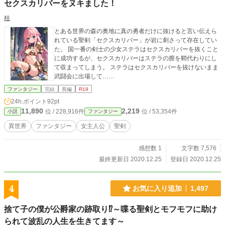
セクスカリバーをヌキました！
桂
とある世界の森の奥地に真の勇者だけに抜けると言い伝えら
れている聖剣「セクスカリバー」が岩に刺さって存在してい
た。 国一番の剣士の少女ステラはセクスカリバーを抜くこと
に成功するが、セクスカリバーはステラの膣を鞘代わりにし
て収まってしまう。 ステラはセクスカリバーを抜けないまま
武闘会に出場して……
ファンタジー
完結
長編
R18
24h.ポイント
92pt
11,890
2,219
位 / 228,916件
位 / 53,354件
小説
ファンタジー
異世界
ファンタジー
女主人公
聖剣
感想数 1
文字数 7,576
最終更新日 2020.12.25
登録日 2020.12.25
4
お気に入り追加
1,497
捨て子の僕が公爵家の跡取り⁉～喋る聖剣とモフモフに助け
られて波乱の人生を生きてます～