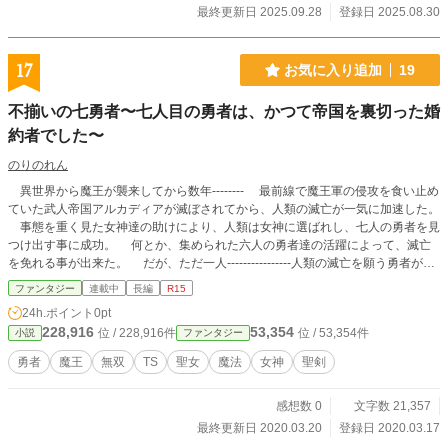
最終更新日 2025.09.28
登録日 2025.08.30
17
お気に入り追加
19
不揃いの七勇者〜七人目の勇者は、かつて帝国を裏切った婚
約者でした〜
のりのれん
異世界から魔王が襲来してから数年-------- 最前線で魔王軍の侵攻を食い止め
ていた武人帝国アルカディアが滅ぼされてから、人類の滅亡が一気に加速した。
事態を重く見た女神達の助けにより、人類は女神に選ばれし、七人の勇者を見
つけ出す事に成功。 何とか、集められた六人の勇者達の活躍によって、滅亡
を免れる事が出来た。 だが、ただ一人----------------人類の滅亡を願う勇者がい
て…………。 これは、人間不信でありながらも、何だかんだで、陰ながら人
ファンタジー
連載中
長編
R15
類の味方をする勇者の物語。
24h.ポイント
0pt
228,916
53,354
位 / 228,916件
位 / 53,354件
小説
ファンタジー
勇者
魔王
無双
TS
聖女
魔法
女神
聖剣
感想数 0
文字数 21,357
最終更新日 2020.03.20
登録日 2020.03.17