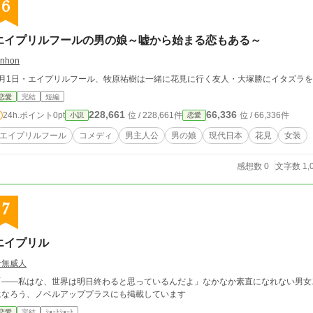
6
エイプリルフールの男の娘～嘘から始まる恋もある～
unhon
4月1日・エイプリルフール、牧原祐樹は一緒に花見に行く友人・大塚勝にイタズラ
恋愛
完結
短編
228,661
66,336
24h.ポイント
0pt
位 / 228,661件
位 / 66,336件
小説
恋愛
エイプリルフール
コメディ
男主人公
男の娘
現代日本
花見
女装
感想数 0
文字数 1,
7
エイプリル
音無威人
「――私はな、世界は明日終わると思っているんだよ」なかなか素直になれない男女二人の
になろう、ノベルアッププラスにも掲載しています
恋愛
完結
ｼｮｰﾄｼｮｰﾄ