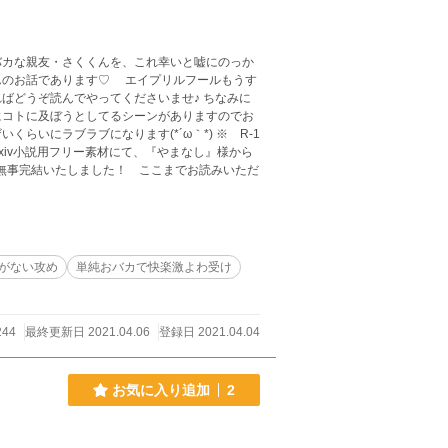
バカな親友・さくくんを、これ幸いと嘘にのっか
す♡ エイプリルフールもうす
ばどうぞ読んでやってくださいませ♪ ちなみに
にコトに及ぼうとしてるシーンがありますのでお
ラブラブになります(*´ω｀*) ※ R-1
xiv小説用フリー素材にて、『やまなし』様から
お話無事完結いたしました！ ここまでお読みいただ
がない攻め
単純おバカで快楽激よわ受け
244
最終更新日 2021.04.06
登録日 2021.04.04
お気に入り追加
2