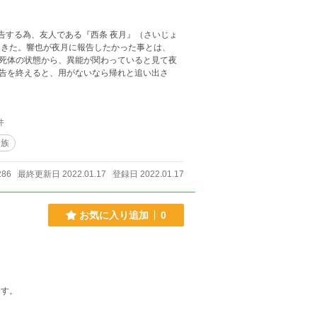
報告する為、友人である『西条 夜月』（さいじょ
てきた。響也が夜月に報告したかった事とは、
死体の状態から、異能が関わっていると見て夜
告を終えると、用がないなら帰れと追い出さ
件
家族
286
最終更新日 2022.01.17
登録日 2022.01.17
お気に入り追加
0
います。