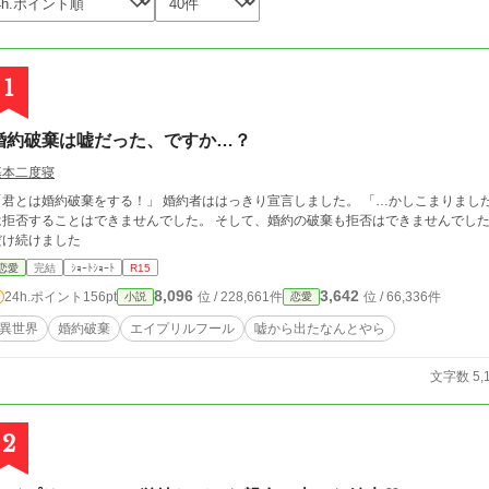
1
婚約破棄は嘘だった、ですか…？
基本二度寝
は婚約破棄をする！」 婚約者ははっきり宣言しました。 「…かしこまりました」 爵位の高い相手から望まれた婚約で、此方に
否することはできませんでした。 そして、婚約の破棄も拒否はできませんでした。 ※エイプリルフール過ぎてあげるヤツ ※少し
だけ続けました
恋愛
完結
ｼｮｰﾄｼｮｰﾄ
R15
8,096
3,642
24h.ポイント
156pt
位 / 228,661件
位 / 66,336件
小説
恋愛
異世界
婚約破棄
エイプリルフール
嘘から出たなんとやら
文字数 5,
2