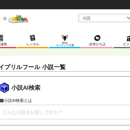
Web
稿漫画
レンタル
絵本ひろば
ビジ
コンテンツ大賞
イプリルフール 小説一覧
小説AI検索
小説AI検索とは