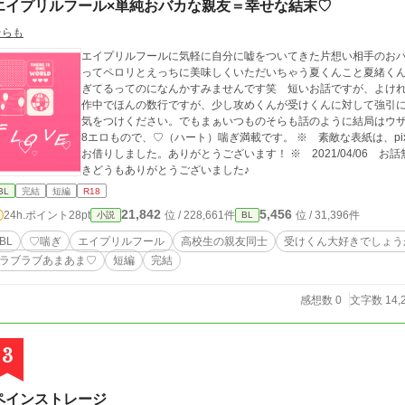
エイプリルフール×単純おバカな親友＝幸せな結末♡
そらも
エイプリルフールに気軽に自分に嘘をついてきた片想い相手のお
ってペロリとえっちに美味しくいただいちゃう夏くんこと夏緒くんのお話でありま
ぎてるってのになんかすみませんです笑 短いお話ですが、よけれ
作中でほんの数行ですが、少し攻めくんが受けくんに対して強引
気をつけください。でもまぁいつものそらも話のように結局はウザいくらいに
8エロもので、♡（ハート）喘ぎ満載です。 ※ 素敵な表紙は、pi
お借りしました。ありがとうございます！ ※ 2021/04/06 
きどうもありがとうございました♪
BL
完結
短編
R18
21,842
5,456
24h.ポイント
28pt
位 / 228,661件
位 / 31,396件
小説
BL
BL
♡喘ぎ
エイプリルフール
高校生の親友同士
受けくん大好きでしょう
ラブラブあまあま♡
短編
完結
感想数 0
文字数 14,
3
ペインストレージ