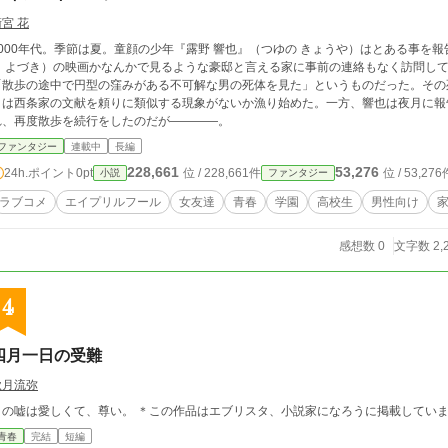
宮 花
2000年代。季節は夏。童顔の少年『露野 響也』（つゆの きょうや）はとある事を
う よづき）の映画かなんかで見るような豪邸と言える家に事前の連絡もなく訪問し
「散歩の途中で円型の窪みがある不可解な男の死体を見た」というものだった。その
月は西条家の文献を頼りに類似する現象がないか漁り始めた。一方、響也は夜月に報
れ、再度散歩を続行をしたのだが――――。
ファンタジー
連載中
長編
228,661
53,276
24h.ポイント
0pt
位 / 228,661件
位 / 53,276
小説
ファンタジー
ラブコメ
エイプリルフール
女友達
青春
学園
高校生
男性向け
感想数 0
文字数 2,
4
四月一日の受難
秋月流弥
この嘘は愛しくて、尊い。 ＊この作品はエブリスタ、小説家になろうに掲載して
青春
完結
短編