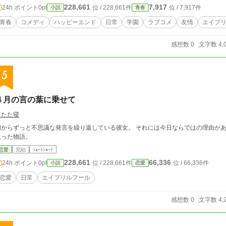
228,661
7,917
24h.ポイント
0pt
位 / 228,661件
位 / 7,917件
小説
青春
青春
コメディ
ハッピーエンド
日常
学園
ラブコメ
友情
エイプ
感想数 0
文字数 4,
5
４月の言の葉に乗せて
うたた寝
からずっと不思議な発言を繰り返している彼女。 それには今日ならではの理由があって……？ これは彼らの4月
取った物語。
恋愛
完結
ｼｮｰﾄｼｮｰﾄ
228,661
66,336
24h.ポイント
0pt
位 / 228,661件
位 / 66,336件
小説
恋愛
恋愛
日常
エイプリルフール
感想数 0
文字数 4,