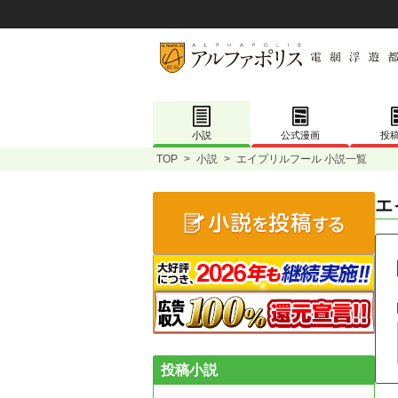
小説
公式漫画
投
TOP
>
小説
>
エイプリルフール 小説一覧
エ
投稿小説