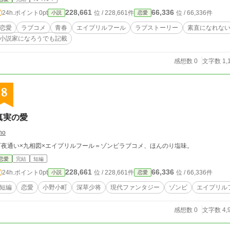
228,661
66,336
24h.ポイント
0pt
位 / 228,661件
位 / 66,336件
小説
恋愛
恋愛
ラブコメ
青春
エイプリルフール
ラブストーリー
素直になれな
小説家になろうでも記載
感想数 0
文字数 1,
8
真実の愛
no
百夜通い×九相図×エイプリルフール＝ゾンビラブコメ、ほんのり塩味。
恋愛
完結
短編
228,661
66,336
24h.ポイント
0pt
位 / 228,661件
位 / 66,336件
小説
恋愛
短編
恋愛
小野小町
深草少将
現代ファンタジー
ゾンビ
エイプリル
感想数 0
文字数 4,