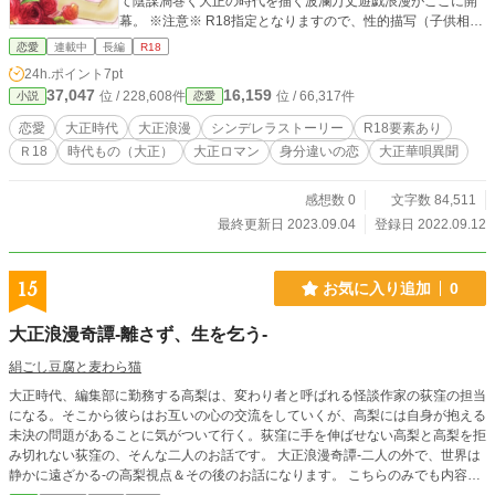
て陰謀渦巻く大正の時代を描く波瀾万丈遊戯浪漫がここに開
幕。 ※注意※ R18指定となりますので、性的描写（子供相手
等、とくに不快な表現が含まれている内容もございます）暴
恋愛
連載中
長編
R18
力や当時の世界観ながらの深くドロドロとした内容等、過激
24h.ポイント
7pt
な表現が含まれています。 閲覧の際は充分ご注意のうえ、お
37,047
16,159
位 / 228,608件
位 / 66,317件
小説
恋愛
楽しみください。
恋愛
大正時代
大正浪漫
シンデレラストーリー
R18要素あり
Ｒ18
時代もの（大正）
大正ロマン
身分違いの恋
大正華唄異聞
感想数 0
文字数 84,511
最終更新日 2023.09.04
登録日 2022.09.12
15
お気に入り追加
0
大正浪漫奇譚-離さず、生を乞う-
絹ごし豆腐と麦わら猫
大正時代、編集部に勤務する高梨は、変わり者と呼ばれる怪談作家の荻窪の担当
になる。そこから彼らはお互いの心の交流をしていくが、高梨には自身が抱える
未決の問題があることに気がついて行く。荻窪に手を伸ばせない高梨と高梨を拒
み切れない荻窪の、そんな二人のお話です。 大正浪漫奇譚-二人の外で、世界は
静かに遠ざかる-の高梨視点＆その後のお話になります。 こちらのみでも内容は