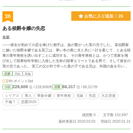
26
お気に入り追加
26
ある侯爵令嬢の失恋
春蘭
───彼女が初めての恋を捧げた相手は、血の繋がった実の兄でした。 某伯爵家
に嫁いだ侯爵令嬢である芙三は、寒い冬の夜に夫と共に一計を案じて、とある陸
軍の青年将校を誘い出すことに成功する。 その青年将校とは、かつて実家を飛
び出して陸軍幼年学校に入校した生粋の陸軍エリートである男で、そして彼女の
実の兄であった。 芙三の父が外で作った妾の子である兄は、外国の血を引いて
いたため灰色の瞳を持っている。そのため狭い華族社会では白い目で見られて陰
恋愛
完結
長編
口を叩かれていたのだ。 奸計を張り巡らせ、兄を華やかな社交界に引き摺り出
24h.ポイント
0pt
すことに成功した芙三。いったい彼女は何を考えて兄を罠に嵌めたのだろう
228,608
66,317
位 / 228,608件
位 / 66,317件
小説
恋愛
か……その真意とはいかに。 とある寒い日の夜のこと。少女の恋が、夢の内に
眠っていく話。 ※この話は大正～昭和五年を舞台にしているため、差別用語な
シリアス
軍人
華族令嬢
青年将校
兄妹
失恋
大正浪漫
ど現代では不適切な表現等が見受けられますが、作者にはそれらを称賛する意図
不倫？
恋愛2020
はありません。あしからず。差別ダメ、ゼッタイ。 ※読む人によって意味が変
わる系の話です。どうぞ「最後まで」読んでください。
感想数 0
文字数 152,697
最終更新日 2020.03.02
登録日 2020.01.31