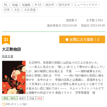
是非、よろしくお願いします。
BL
短編
短編集
R-15
純文学
現代文学
ヒューマンドラマ
日常
大正
大正浪漫
感想数 0
文字数 2,552
最終更新日 2023.04.06
登録日 2023.04.05
21
お気に入り追加
1
大正艶物語
雨夜甘夏
大正時代、蛍原家の別邸には訳ありの三人の女がいた。
――良人に先立たれ、“新しい女“として華やかに暮らしてい
たが、妹の秘密に頭を抱える 千惠 ――婚約破棄をされ、
自由と背徳に溺れる 千代 ――幼い頃の秘めた初恋に魂を
燃やす 女中のまつ 帝都の活気とは裏腹に、居場所をなく
して爪弾きにされた女たちが理性も身分もかなぐり捨てて引
き返せない恋に溺れてゆく――。 ※ムーンライトノベルズで
も掲載中の作品です※ 表紙イラスト 浮草寒露堂 様
歴史・時代
連載中
長編
R18
24h.ポイント
0pt