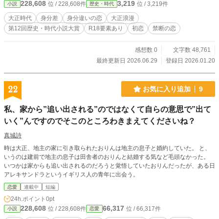
228,608
3,219
位 / 228,608件
位 / 3,219件
小説
歴史・時代
大正時代
身分差
身分違いの恋
大正浪漫
第12回歴史・時代小説大賞
R18要素あり
初恋
禁断の恋
感想数 0
文字数 48,761
最終更新日 2026.06.29
登録日 2026.01.20
22
お気に入り追加
9
私、家から”追い出される”のではなくて自らの意思で”出て
いく”んですのでそこのところわきまえてくださいね？
真城詩
時は大正、地主の家に引き取られたおりんは地主の息子と婚約していた。 と、
いうのは建前で地主の息子は田舎者のおりんと結婚する気など毛頭なかった。
いつかは家からも追い出されるのだろうと覚悟していたおりんだったが、ある日
アレキサンドラというイギリス人の青年に出会う。
恋愛
連載中
短編
24h.ポイント
0pt
228,608
66,317
位 / 228,608件
位 / 66,317件
小説
恋愛