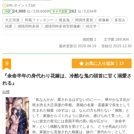
『初めて』を知っていく。 誰を想うのか。誰を護るのか。誰
24h.ポイント
21pt
を救うのか。 そして、何を選ぶのか――。 任務を通して、５
24,988
262
位 / 228,608件
位 / 5,634件
小説
キャラ文芸
人の関係性は変化していく。 少女が持つ金色の宿命を、運命
に変えるために――。 ※ 当シリーズは、その瞬間に最も感情
大正浪漫
和風ファンタジー
吸血鬼
関係性重視
群像劇
多視点
が動いた人物を描くため、1話内で意図的に視点が切り替わり
純愛
感情同時多発
感情同時多発型群像劇
純文学
ます。 ＊総集編から３分で第３折をお読みいただけます＊
【第2帖―銀嶺（ぎんれい）の秘鑰（ひやく）― 晩夏開幕】
感想数 2
文字数 269,904
最終更新日 2026.06.19
登録日 2025.12.30
9
お気に入り追加
17
『余命半年の身代わり花嫁は、冷酷な鬼の頭首に甘く溺愛さ
れる』
白狸
「私なんかが、愛されるはずないのに――」 ​華やかな文化が
咲き誇る大正浪漫の帝都。 異能の名家・斎森家で長女として
生まれた柚葉（ゆずは）は、なんの力も持たない「無能」と
して、家族からゴミのように扱われ、虐げられて育った。 さ
らに彼女の首元には原因不明の黒い痣が広がり、「余命半
年」という残酷な宣告を受けてしまう。 ​どうせ死ぬだけの
命。家族から見放された柚葉は、妹の「身代わり」として、