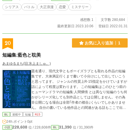
シリアス
バトル
大正浪漫
恋愛
ミステリー
感想数 1
文字数 280,684
最終更新日 2023.10.06
登録日 2022.01.31
20
お気に入り追加
1
短編集:藍色と耽美
あまゆるまち(旧:氷上ましゅ。)
題名通り、現代文学ともボーイズラブとも取れる作品の短編
集です。大体満足行くまで書いて小分けにして出していこう
と思ってます。 ジャンルの性質上R-15指定をかけていますが
話によって程度は変わります。 この短編集はこのひとつ前の
ヒューマンドラマの短編集:人間憐情 とは異なり短編のうち何
かがシリーズ化しても別作品としては公開しません。その為
非公開になる場合は全部｢作者の都合｣くらいでしかありませ
ん。 自分の書いている他作品との関連がある話もここで出そ
うと思っています。 いずれも不定期更新になると思われます
BL
連載中
短編
R15
のでお気に入りに追加等して頂けると作者の励みになりま
24h.ポイント
0pt
す。 ※感想やリクエストも随時受け付けております。こちら
228,608
31,390
位 / 228,608件
位 / 31,390件
小説
BL
も参考にさせて頂いたり新たな作品の出発点となりますので