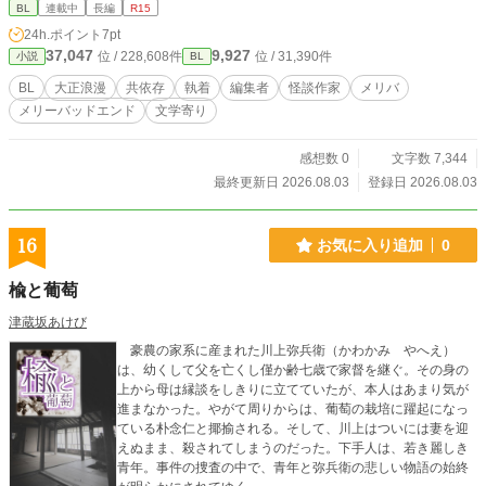
成り立っておりますが、両方合わせるとお互いの心の動きがより一層深まること
BL
連載中
長編
R15
になるかもしれません。
24h.ポイント
7pt
37,047
9,927
位 / 228,608件
位 / 31,390件
小説
BL
BL
大正浪漫
共依存
執着
編集者
怪談作家
メリバ
メリーバッドエンド
文学寄り
感想数 0
文字数 7,344
最終更新日 2026.08.03
登録日 2026.08.03
16
お気に入り追加
0
楡と葡萄
津蔵坂あけび
豪農の家系に産まれた川上弥兵衛（かわかみ やへえ）
は、幼くして父を亡くし僅か齢七歳で家督を継ぐ。その身の
上から母は縁談をしきりに立てていたが、本人はあまり気が
進まなかった。やがて周りからは、葡萄の栽培に躍起になっ
ている朴念仁と揶揄される。そして、川上はついには妻を迎
えぬまま、殺されてしまうのだった。下手人は、若き麗しき
青年。事件の捜査の中で、青年と弥兵衛の悲しい物語の始終