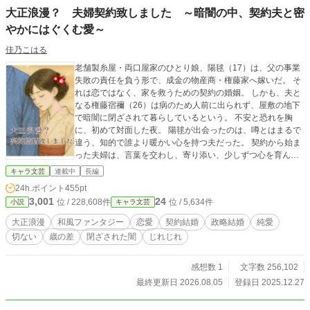
大正浪漫？ 夫婦契約致しました ～暗闇の中、契約夫と密
やかにはぐくむ愛～
佳乃こはる
老舗製糸屋・両口屋家のひとり娘、陽毬（17）は、父の事業
失敗の責任を負う形で、成金の物産商・権藤家へ嫁いだ。 そ
れは恋ではなく、家を救うための契約の婚姻。 しかも、夫と
なる権藤宿禰（26）は病のため人前に出られず、屋敷の地下
で暗闇に閉ざされて暮らしているという。 不安と恐れを胸
に、初めて対面した夜。 陽毬が出会ったのは、噂とはまるで
違う、知的で誰より暖かい心を持つ夫だった。 契約から始ま
った夫婦は、言葉を交わし、寄り添い、少しずつ心を育んで
いく。 これは、温かな闇の中で選び合う、切なくも、けなげ
キャラ文芸
連載中
長編
な愛の物語。
24h.ポイント
455pt
3,001
24
位 / 228,608件
位 / 5,634件
小説
キャラ文芸
大正浪漫
和風ファンタジー
恋愛
契約結婚
政略結婚
純愛
切ない
歳の差
閉ざされた闇
じれじれ
感想数 1
文字数 256,102
最終更新日 2026.08.05
登録日 2025.12.27