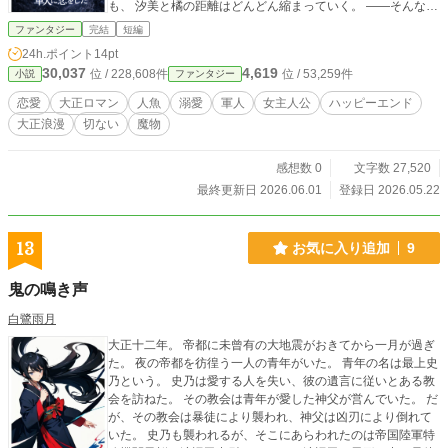
も、 汐美と橘の距離はどんどん縮まっていく。 ――そんな
折、「人魚研究所」から橘への呼び出しがかかった。 恋を失
ファンタジー
完結
短編
えば泡となる人魚と、彼女を守ろうとする祓い屋軍人。 大正
24h.ポイント
14pt
の海辺を舞台に描く切なく甘い恋の幻想譚。 ※他サイトでも
30,037
4,619
位 / 228,608件
位 / 53,259件
小説
ファンタジー
投稿します
恋愛
大正ロマン
人魚
溺愛
軍人
女主人公
ハッピーエンド
大正浪漫
切ない
魔物
感想数 0
文字数 27,520
最終更新日 2026.06.01
登録日 2026.05.22
13
お気に入り追加
9
鬼の鳴き声
白鷺雨月
大正十二年。 帝都に未曾有の大地震がおきてから一月が過ぎ
た。 夜の帝都を彷徨う一人の青年がいた。 青年の名は最上史
乃という。 史乃は愛する人を失い、彼の遺言に従いとある教
会を訪ねた。 その教会は青年が愛した神父が営んでいた。 だ
が、その教会は暴徒により襲われ、神父は凶刃により倒れて
いた。 史乃も襲われるが、そこにあらわれたのは帝国陸軍特