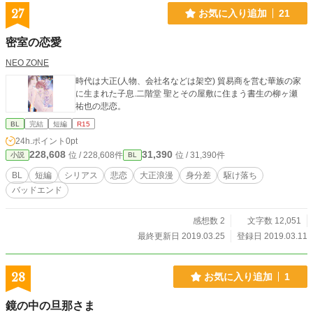
27
お気に入り追加
21
密室の恋愛
NEO ZONE
時代は大正(人物、会社名などは架空) 貿易商を営む華族の家
に生まれた子息.二階堂 聖とその屋敷に住まう書生の柳ヶ瀬
祐也の悲恋。
BL
完結
短編
R15
24h.ポイント
0pt
228,608
31,390
位 / 228,608件
位 / 31,390件
小説
BL
BL
短編
シリアス
悲恋
大正浪漫
身分差
駆け落ち
バッドエンド
感想数 2
文字数 12,051
最終更新日 2019.03.25
登録日 2019.03.11
28
お気に入り追加
1
鏡の中の旦那さま