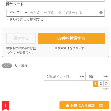
除外ワード
+ さらに詳しく検索する
保存する
59
件を検索する
検索条件の保存には
ロ
× 検索条件をクリアする
グイン
が必要です。
大正浪漫
タグ
1
2
59
件
1
お気に入り追加
22