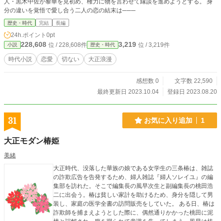
人・黒木中佐が黎華を見初め、権力に物を言わせて縁談を進めようとする。 身
分の違いを覚悟で愛し合う二人の恋の結末は───
歴史・時代
完結
長編
24h.ポイント
0pt
228,608
3,219
位 / 228,608件
位 / 3,219件
小説
歴史・時代
時代小説
恋愛
切ない
大正浪漫
感想数 0
文字数 22,590
最終更新日 2023.10.04
登録日 2023.08.20
31
お気に入り追加
1
大正モダン椿姫
美緒
大正時代、没落した華族の娘である女学生の三条椿は、雑誌
の詐欺広告を告発するため、婦人雑誌『婦人ソレイユ』の編
集部を訪れた。そこで編集長の風早次生と副編集長の桃田浩
二に出会う。椿は貧しい家計を助けるため、身分を隠して男
装し、家庭の医学全書の訪問販売をしていた。 ある日、椿は
詐欺師を捕まえようとした際に、偶然通りかかった桃田に泥