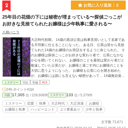
2
お気に入り追加
2
25年目の花畑の下には秘密が埋まっている〜探偵ごっこが
お好きな見捨てられたお嬢様は少年執事に愛される〜
八朔バニラ
大正時代初期。 14歳の黒須公英は執事見習いとして名家であ
る天羽家に仕えることになった。 ある日、公英は皆から見捨
てられた14歳のお嬢様のお世話をするように命じられた。 そ
のお嬢様は探偵ごっこがお好きな変わり者で、公英になかな
か心を開いてくれない。 お嬢様のことを最初は変わり者だと
敬遠していた公英だが、お嬢様と過ごす内にお嬢様のことを
大切に思うようになった。 お嬢様も公英に心を開き始めた
が、お嬢様には誰にも言えない秘密があって… 14歳無自覚見
習い執事×14歳探偵お嬢様
ミステリー
完結
長編
R15
24h.ポイント
42pt
17,305
133
位 / 228,608件
位 / 5,379件
小説
ミステリー
ミステリー
恋愛
執事
大正時代
大正浪漫
お嬢様
お嬢様と執事
ハッピーエンド
ユリ要素あり
少年と執事
文字数 73,671