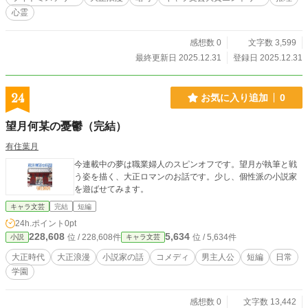
心霊
感想数 0
文字数 3,599
最終更新日 2025.12.31
登録日 2025.12.31
24
お気に入り追加
0
望月何某の憂鬱（完結）
有住葉月
今連載中の夢は職業婦人のスピンオフです。望月が執筆と戦
う姿を描く、大正ロマンのお話です。少し、個性派の小説家
を遊ばせてみます。
キャラ文芸
完結
短編
24h.ポイント
0pt
228,608
5,634
位 / 228,608件
位 / 5,634件
小説
キャラ文芸
大正時代
大正浪漫
小説家の話
コメディ
男主人公
短編
日常
学園
感想数 0
文字数 13,442