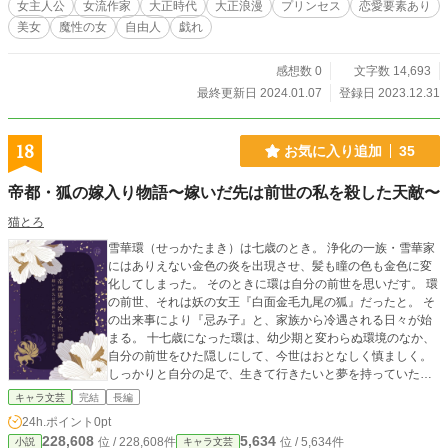
女主人公
女流作家
大正時代
大正浪漫
プリンセス
恋愛要素あり
美女
魔性の女
自由人
戯れ
感想数 0
文字数 14,693
最終更新日 2024.01.07
登録日 2023.12.31
18
お気に入り追加
35
帝都・狐の嫁入り物語〜嫁いだ先は前世の私を殺した天敵〜
猫とろ
雪華環（せっかたまき）は七歳のとき。 浄化の一族・雪華家
にはありえない金色の炎を出現させ、髪も瞳の色も金色に変
化してしまった。 そのときに環は自分の前世を思いだす。 環
の前世、それは妖の女王『白面金毛九尾の狐』だったと。 そ
の出来事により『忌み子』と、家族から冷遇される日々が始
まる。 十七歳になった環は、幼少期と変わらぬ環境のなか、
自分の前世をひた隠しにして、今世はおとなしく慎ましく。
しっかりと自分の足で、生きて行きたいと夢を持っていた。
そんなある日。 帝都の剣と名高い、妖の祓いの一族。二十三
キャラ文芸
完結
長編
歳で当主になった杜若鷹夜（かきつばたたかや）が姉と見合
24h.ポイント
0pt
いをすることになった。 それなのに鷹夜は何故か環と婚姻を
228,608
5,634
位 / 228,608件
位 / 5,634件
小説
キャラ文芸
結ぶと言い出し、混乱する環。挙句、唇まで重ねてしまう。