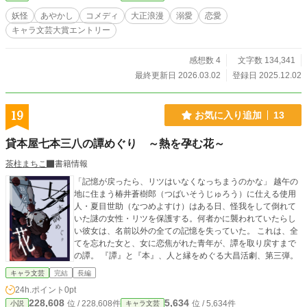
すると鷹夜はかつての自分。前世の『白面金毛九尾の狐』を
妖怪
あやかし
コメディ
大正浪漫
溺愛
恋愛
殺した天敵『阿倍野晴命』だと分かった。 愕然とする環に鷹
キャラ文芸大賞エントリー
夜は「大輪の向日葵みたいで美しい」と、環に興味津々のよ
うでーー！？ 大正妖溺愛ファンタジー開幕です✨🦊 ※わざと
晴命にしております。
感想数 4
文字数 134,341
最終更新日 2026.03.02
登録日 2025.12.02
19
お気に入り追加
13
貸本屋七本三八の譚めぐり ～熱を孕む花～
茶柱まちこ
書籍情報
「記憶が戻ったら、リツはいなくなっちまうのかな」 越午の
地に住まう椿井蒼樹郎（つばいそうじゅろう）に仕える使用
人・夏目世助（なつめよすけ）はある日、怪我をして倒れて
いた謎の女性・リツを保護する。何者かに襲われていたらし
い彼女は、名前以外の全ての記憶を失っていた。 これは、全
てを忘れた女と、女に恋焦がれた青年が、譚を取り戻すまで
の譚。 『譚』と『本』、人と縁をめぐる大昌活劇、第三弾。
キャラ文芸
完結
長編
24h.ポイント
0pt
228,608
5,634
位 / 228,608件
位 / 5,634件
小説
キャラ文芸