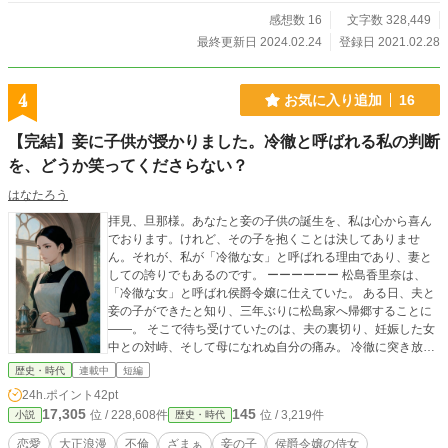
感想数 16
文字数 328,449
最終更新日 2024.02.24
登録日 2021.02.28
4
お気に入り追加
16
【完結】妾に子供が授かりました。冷徹と呼ばれる私の判断
を、どうか笑ってくださらない？
はなたろう
拝見、旦那様。あなたと妾の子供の誕生を、私は心から喜ん
でおります。けれど、その子を抱くことは決してありませ
ん。それが、私が「冷徹な女」と呼ばれる理由であり、妻と
しての誇りでもあるのです。 ーーーーーー 松島香里奈は、
「冷徹な女」と呼ばれ侯爵令嬢に仕えていた。 ある日、夫と
妾の子ができたと知り、三年ぶりに松島家へ帰郷することに
――。 そこで待ち受けていたのは、夫の裏切り、妊娠した女
中との対峙、そして母になれぬ自分の痛み。 冷徹に突き放す
か、それとも慈悲を与えるか。 彼女の選択は、やがて一族の
歴史・時代
連載中
短編
未来をも左右することになる。 冷徹さの裏に隠された、揺る
24h.ポイント
42pt
ぎない愛情と誇り。 すべては、仕えるお嬢様の幸せのために
17,305
145
位 / 228,608件
位 / 3,219件
小説
歴史・時代
――。 大正から昭和へと移りゆく時代を背景に、ひとり強く
寂しい女の愛と誇りの物語
恋愛
大正浪漫
不倫
ざまぁ
妾の子
侯爵令嬢の侍女