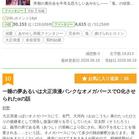
帝都の裏社会を牛耳る恐ろしいあやかし――「鬼」の頭首の
もとへ生贄として嫁がされることになる。実家からは離縁状
ファンタジー
完結
短編
を叩きつけられ、帰る場所はもうどこにもない。 ​死ぬか、化
24h.ポイント
14pt
け物に食べられるか。 絶望して足を踏み入れた豪奢な洋館で
30,153
4,615
位 / 228,608件
位 / 53,259件
小説
ファンタジー
待っていたのは、噂とは全く違う、息を呑むほど美しい銀髪
の青年・久遠 黎明（くおん れいめい）だった。 ​「君の命が
溺愛
あやかし和風ファンタジー
完全AI
鬼
虐げられヒロイン
尽きるその日まで、私の『飾り』としての妻でいてくれれば
大正浪漫
余命宣告
契約結婚
いい」 ​冷酷な化け物だという噂はどこへやら。黎明は柚葉に
【契約結婚】を提案し、美しい着物や温かく美味しい食事を
与え、壊れ物のように優しく甘く【溺愛】してくる。 初めて
感想数 0
文字数 18,813
向けられる人間の温もりに、柚葉の凍りついていた心は少し
最終更新日 2026.06.19
登録日 2026.06.19
ずつ溶かされていく。しかし、過去のトラウマから自己肯定
感が極端に低い柚葉は、「これは余命わずかな私への同情
だ」「彼を好きになってはいけない」と思い込み、二人の心
10
お気に入り追加
30
は切なくすれ違っていく。 ​そんな中、徐々に激しさを増す柚
葉の「呪い」の発作。柚葉を見下す異母妹の介入。 絶体絶命
一睡の夢あるいは大正浪漫パンクなオメガバースでΩ化させ
のピンチのなかで、黎明の口から驚きの真実が明かされる。 ​
られたαの話
柚葉の余命を縮めている呪いの正体は、彼女の中に眠る強大
すぎる「浄化の異能」が暴走しているせいだということ。 そ
狩野
して黎明は、幼い頃に柚葉の力によって命を救われた、あの
日の「あやかしの少年」だったということ――。 ​「君の過去
大正浪漫っぽいオメガバースにて、名門、大河内（おおこうち）家のたったひと
も痛みも、すべて私が愛で上書きしてやる！」 ​最強の鬼の旦
りの後継者として増長し放蕩の限りを尽くしていたα、宗太郎（そうたろう）
那様の深すぎる愛に包まれ、柚葉は己のトラウマを乗り越え
は、義理の弟である篤（あつし）の策略によりΩにされ、篤の子を生むことを強
ることができるのか？ どん底の絶望から救い出された少女
要される……という話。 オメガバースについて多少の独自解釈があります。 後
が、本当の愛と幸せを手に入れるまでの、甘くドラマチック
味があまりよくないのと、後半にかけてまあまあ人が死ぬので、精神状態がイマ