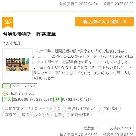
最終更新日 2023.04.04
登録日 2023.03.29
25
お気に入り追加
3
明治浪漫物語 喫茶鷹華
えん水無月
一九十二年、新聞記者の僕は東京という町で彼女に出会っ
た……。 ・虚構少女-E.G.O-キャラクターシナリオ原案小説コ
ンテスト用作品 ・小説舞台は大正をイメージしていますが、
ゲームがＳＦなのでＳＦタグをつけさせてもらいました。 ・
読んでみて、面白いと思ってくださったのなら、お気に入り
お願いします
SF
完結
ｼｮｰﾄｼｮｰﾄ
24h.ポイント
0pt
228,608
6,731
位 / 228,608件
位 / 6,731件
小説
SF
虚構少女シナリオコンテスト
SF
明治45年大正元年
大正浪漫
喫茶店
暗躍
少女と銃
お守り
謎創作料理
感想数 1
文字数 5,568
最終更新日 2018.08.20
登録日 2018.08.20