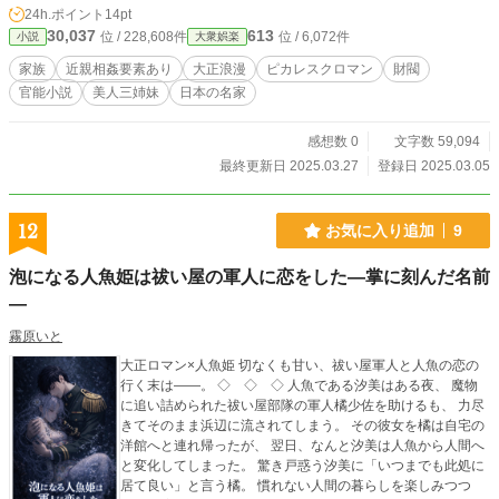
24h.ポイント
14pt
優勝を収める為に裏で画策する。 己の欲望のままに生きる海蛇の一族。彼らの
30,037
613
位 / 228,608件
位 / 6,072件
小説
大衆娯楽
欲望の先には何が待つのか。背徳の血族が織りなす美しき蠱惑の世界へようこ
そ。
家族
近親相姦要素あり
大正浪漫
ピカレスクロマン
財閥
官能小説
美人三姉妹
日本の名家
感想数 0
文字数 59,094
最終更新日 2025.03.27
登録日 2025.03.05
12
お気に入り追加
9
泡になる人魚姫は祓い屋の軍人に恋をした―掌に刻んだ名前
―
霧原いと
大正ロマン×人魚姫 切なくも甘い、祓い屋軍人と人魚の恋の
行く末は――。 ◇ ◇ ◇ 人魚である汐美はある夜、 魔物
に追い詰められた祓い屋部隊の軍人橘少佐を助けるも、 力尽
きてそのまま浜辺に流されてしまう。 その彼女を橘は自宅の
洋館へと連れ帰ったが、 翌日、なんと汐美は人魚から人間へ
と変化してしまった。 驚き戸惑う汐美に「いつまでも此処に
居て良い」と言う橘。 慣れない人間の暮らしを楽しみつつ