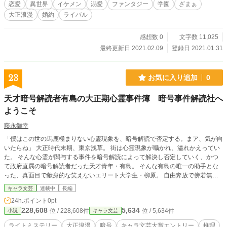
恋愛
異世界
イケメン
溺愛
ファンタジー
学園
ざまぁ
大正浪漫
婚約
ライバル
感想数 0
文字数 11,025
最終更新日 2021.02.09
登録日 2021.01.31
23
お気に入り追加
0
天才暗号解読者有島の大正期心霊事件簿 暗号事件解読社へ
ようこそ
藤永御幸
「僕はこの世の馬鹿極まりない心霊現象を、暗号解読で否定する。まア、気が向
いたらね」 大正時代末期、東京浅草。 街は心霊現象が囁かれ、溢れかえってい
た。 そんな心霊が関与する事件を暗号解読によって解決し否定していく、かつ
て政府直属の暗号解読者だった天才青年・有島。 そんな有島の唯一の助手とな
った、真面目で献身的な笑えないエリート大学生・柳原。 自由奔放で傍若無
人！気まぐれな解読者と無表情な学生が『暗号』を武器に、周囲を振り回しなが
キャラ文芸
連載中
長編
ら摩訶不思議な依頼に挑む。
24h.ポイント
0pt
228,608
5,634
位 / 228,608件
位 / 5,634件
小説
キャラ文芸
ライトミステリー
大正浪漫
暗号
キャラ文芸大賞エントリー
推理