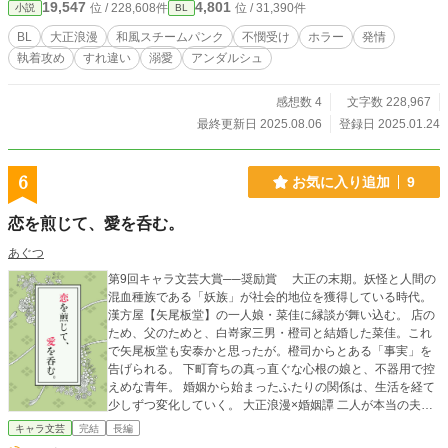
19,547
4,801
位 / 228,608件
位 / 31,390件
小説
BL
癖の塊ですが、宜しければ是非是非、読んでいってください
～！ ※作 中 に 容 赦 な く エ ロ グ ロ シ
BL
大正浪漫
和風スチームパンク
不憫受け
ホラー
発情
ー ン がありますので、苦 手 な 方 は ご注意くだ
執着攻め
すれ違い
溺愛
アンダルシュ
さい 追記）書籍化決定しました！ ありがとうございます
～！ 前作書籍化→『転生したいらない子は異世界お兄さんた
ちに守護られ中！ 薔薇と雄鹿と宝石とhttps://www.alphapoli
感想数 4
文字数 228,967
s.co.jp/novel/106207589/84801587』
最終更新日 2025.08.06
登録日 2025.01.24
6
お気に入り追加
9
恋を煎じて、愛を呑む。
あぐつ
第9回キャラ文芸大賞──奨励賞 大正の末期。妖怪と人間の
混血種族である「妖族」が社会的地位を獲得している時代。
漢方屋【矢尾板堂】の一人娘・菜佳に縁談が舞い込む。 店の
ため、父のためと、白嵜家三男・橙司と結婚した菜佳。これ
で矢尾板堂も安泰かと思ったが。橙司からとある「事実」を
告げられる。 下町育ちの真っ直ぐな心根の娘と、不器用で控
えめな青年。 婚姻から始まったふたりの関係は、生活を経て
少しずつ変化していく。 大正浪漫×婚姻譚 二人が本当の夫婦
になるまでの物語。
キャラ文芸
完結
長編