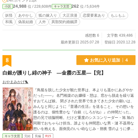
24h.ポイント
21pt
24,988
262
位 / 228,608件
位 / 5,634件
小説
キャラ文芸
妖怪
あやかし
狐の嫁入り
大正浪漫
恋愛要素あり
もふもふ
和風
偽装結婚
人外
異類契約婚姻譚
感想数 6
文字数 439,486
最終更新日 2025.07.28
登録日 2020.12.28
8
お気に入り追加
4
白銀が護りし緋の神子 ―金霞の五星―【完】
おやまみかげ🐤
『鳥籠を脱した少女が観た世界は、本よりも遥かにあざやか
だった――』 名門相楽のお嬢様・憩は、窓から脱走を繰り返
すおてんば娘。 閉ざされた世界で生きてきた少女の願いは、
みんなと同じように『普通の生活』を送ること。 その想いを
護るのは、個性豊かな『白銀（しろがね）』の仲間だった。
憩の兄で頭脳明晰。だけど重度のシスコンリーダー・旭 旭の
同期でおちゃらけ担当。誰よりも仲間思いな男・漣 不器用な
想いを抱える、面倒見のいい幼なじみ・朔夜 雪のように儚い
美青年。だけどどこか影のある・千歳 憩はこの４人とともに
キャラ文芸
完結
長編
R15