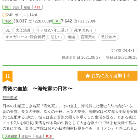
な和風シンデレラストーリー。
イチな人は避けていただいたほうがいいかもしれません m(_ _)m
BL
完結
短編
R18
24h.ポイント
14pt
30,037
7,642
位 / 228,608件
位 / 31,390件
小説
BL
BL
大正浪漫
年下攻め×年上受け
死ネタあり
オメガバース+独自解釈
悲しい
短編
言葉責め
敬語攻め
文字数 24,471
最終更新日 2021.06.27
登録日 2021.06.25
11
お気に入り追加
4
背徳の血族 〜海蛇家の日常〜
翔田美琴
日本の由緒正しき名家『海蛇家』。その当主、海蛇諒には妻と3人の娘がいる。
妻の美雪。長女の美咲。次女の千秋。三女の夏美。海蛇家は私立魔天学院を実質
的に支配する1家だ。彼らは富と贅沢の限りを尽くした生活を送る。とある夜は
メイド2人を特別な美酒を作る為の生贄として大きな器の中で絡ませ夫婦の営み
の肴にする。美咲は学院はおろか日本国家転覆を企み『ミリオン』と呼ばれる武
装暴力団を作り、千秋は部下である四天王から金をかつあげさせ下僕を作り、毎
大衆娯楽
連載中
長編
R18
日のように肉欲と物欲を発散させる。夏美は美術の絵画コンクールで作品を出し