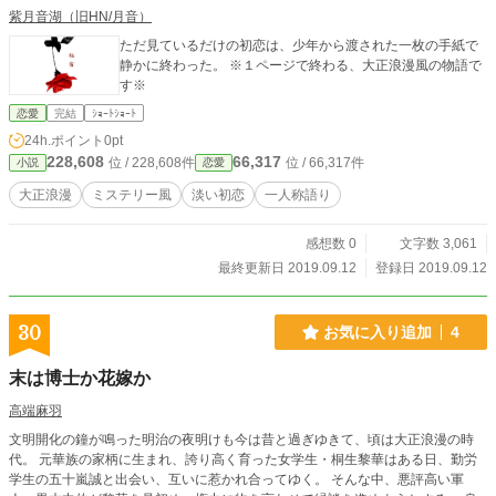
紫月音湖（旧HN/月音）
ただ見ているだけの初恋は、少年から渡された一枚の手紙で
静かに終わった。 ※１ページで終わる、大正浪漫風の物語で
す※
恋愛
完結
ｼｮｰﾄｼｮｰﾄ
24h.ポイント
0pt
228,608
66,317
位 / 228,608件
位 / 66,317件
小説
恋愛
大正浪漫
ミステリー風
淡い初恋
一人称語り
感想数 0
文字数 3,061
最終更新日 2019.09.12
登録日 2019.09.12
30
お気に入り追加
4
末は博士か花嫁か
高端麻羽
文明開化の鐘が鳴った明治の夜明けも今は昔と過ぎゆきて、頃は大正浪漫の時
代。 元華族の家柄に生まれ、誇り高く育った女学生・桐生黎華はある日、勤労
学生の五十嵐誠と出会い、互いに惹かれ合ってゆく。 そんな中、悪評高い軍