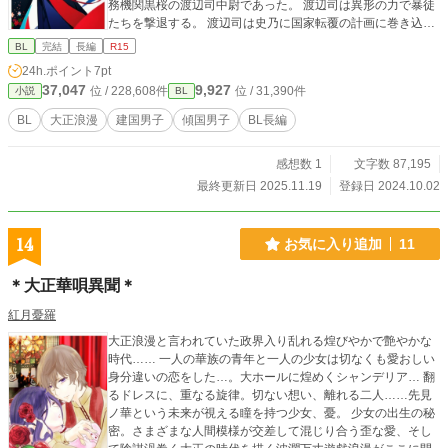
務機関黒桜の渡辺司中尉であった。 渡辺司は異形の力で暴徒
たちを撃退する。 渡辺司は史乃に国家転覆の計画に巻き込ま
れでいることを告げる。 帝国を揺るがす大事件に図らずも巻
BL
完結
長編
R15
き込まれた美青年史乃を鬼の力を持つ青年将校が闇の軍勢か
24h.ポイント
7pt
ら守る戦いが始まる。 戦いのなか、惹かれ合う二人は仲間た
37,047
9,927
位 / 228,608件
位 / 31,390件
小説
BL
ちの協力を得て、勝利をつかみ取る。
BL
大正浪漫
建国男子
傾国男子
BL長編
感想数 1
文字数 87,195
最終更新日 2025.11.19
登録日 2024.10.02
14
お気に入り追加
11
＊大正華唄異聞＊
紅月憂羅
大正浪漫と言われていた政界入り乱れる煌びやかで艶やかな
時代…… 一人の華族の青年と一人の少女は切なくも愛おしい
身分違いの恋をした…。大ホールに煌めくシャンデリア… 翻
るドレスに、重なる旋律。切ない想い、離れる二人……先見
ノ華という未来が視える瞳を持つ少女、憂。 少女の出生の秘
密。さまざまな人間模様が交差して混じり合う歪な愛、そし