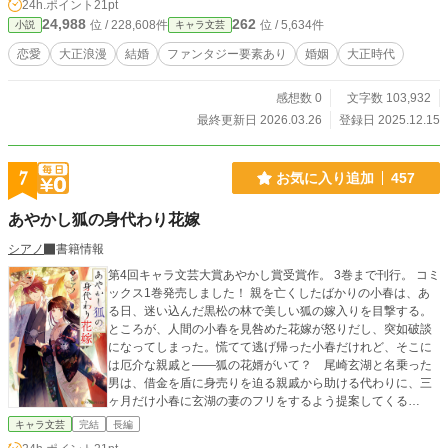
24h.ポイント
21pt
24,988
262
位 / 228,608件
位 / 5,634件
小説
キャラ文芸
恋愛
大正浪漫
結婚
ファンタジー要素あり
婚姻
大正時代
感想数 0
文字数 103,932
最終更新日 2026.03.26
登録日 2025.12.15
7
お気に入り追加
457
あやかし狐の身代わり花嫁
シアノ
書籍情報
第4回キャラ文芸大賞あやかし賞受賞作。 3巻まで刊行。 コミ
ックス1巻発売しました！ 親を亡くしたばかりの小春は、あ
る日、迷い込んだ黒松の林で美しい狐の嫁入りを目撃する。
ところが、人間の小春を見咎めた花嫁が怒りだし、突如破談
になってしまった。慌てて逃げ帰った小春だけれど、そこに
は厄介な親戚と――狐の花婿がいて？ 尾崎玄湖と名乗った
男は、借金を盾に身売りを迫る親戚から助ける代わりに、三
ヶ月だけ小春に玄湖の妻のフリをするよう提案してくる
が……!? 妖だらけの不思議な屋敷で、かりそめ夫婦が紡ぎ
キャラ文芸
完結
長編
合う優しくて切ない想いの行方とは――