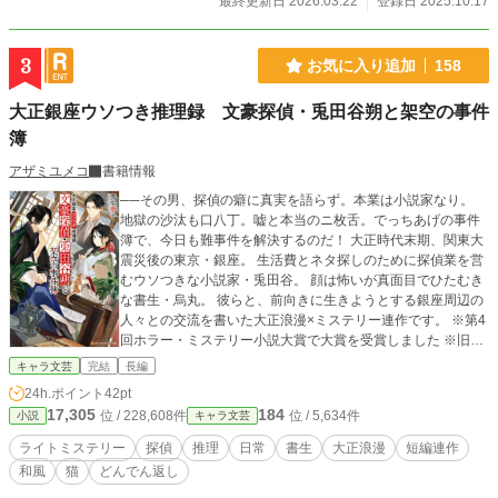
最終更新日 2026.03.22
登録日 2025.10.17
3
お気に入り追加
158
大正銀座ウソつき推理録 文豪探偵・兎田谷朔と架空の事件
簿
アザミユメコ
書籍情報
──その男、探偵の癖に真実を語らず。本業は小説家なり。
地獄の沙汰も口八丁。嘘と本当のニ枚舌。でっちあげの事件
簿で、今日も難事件を解決するのだ！ 大正時代末期、関東大
震災後の東京・銀座。 生活費とネタ探しのために探偵業を営
むウソつきな小説家・兎田谷。 顔は怖いが真面目でひたむき
な書生・烏丸。 彼らと、前向きに生きようとする銀座周辺の
人々との交流を書いた大正浪漫×ミステリー連作です。 ※第4
回ホラー・ミステリー小説大賞で大賞を受賞しました ※旧
題：ウソつき文豪探偵『兎田谷 朔』と架空の事件簿 ※アルフ
キャラ文芸
完結
長編
ァポリス文庫より書籍発売中
24h.ポイント
42pt
17,305
184
位 / 228,608件
位 / 5,634件
小説
キャラ文芸
ライトミステリー
探偵
推理
日常
書生
大正浪漫
短編連作
和風
猫
どんでん返し