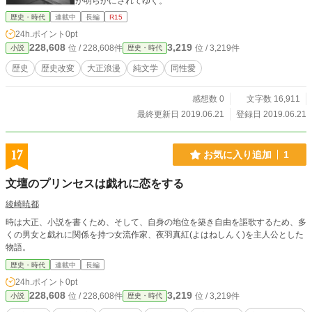
が明らかにされてゆく。
歴史・時代
連載中
長編
R15
24h.ポイント
0pt
228,608
3,219
位 / 228,608件
位 / 3,219件
小説
歴史・時代
歴史
歴史改変
大正浪漫
純文学
同性愛
感想数 0
文字数 16,911
最終更新日 2019.06.21
登録日 2019.06.21
17
お気に入り追加
1
文壇のプリンセスは戯れに恋をする
綾崎暁都
時は大正、小説を書くため、そして、自身の地位を築き自由を謳歌するため、多
くの男女と戯れに関係を持つ女流作家、夜羽真紅(よはねしんく)を主人公とした
物語。
歴史・時代
連載中
長編
24h.ポイント
0pt
228,608
3,219
位 / 228,608件
位 / 3,219件
小説
歴史・時代