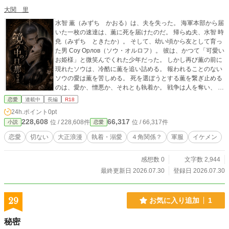
大関 里
水智 薫（みずち かおる）は、夫を失った。 海軍本部から届
いた一枚の速達は、薫に死を届けたのだ。 帰らぬ夫、水智 時
尭（みずち ときたか）。 そして、幼い頃から友として育っ
た男 Соу Орлов（ソウ・オルロフ）。 彼は、かつて「可愛い
お姫様」と微笑んでくれた少年だった。 しかし再び薫の前に
現れたソウは、冷酷に薫を追い詰める。 報われることのない
ソウの愛は薫を苦しめる。 死を選ぼうとする薫を繋ぎ止める
のは、愛か、憎悪か、それとも執着か。 戦争は人を奪い、 喪
失は人を壊し、 愛は、時に最も残酷な呪いとなる。 これは、
恋愛
連載中
長編
R18
大正という激動の時代を生きた二人の、愛と執着、そして赦
24h.ポイント
0pt
しを巡る物語。 彼は、愛しい人の耳元で、誰にも聞こえない
228,608
66,317
位 / 228,608件
位 / 66,317件
小説
恋愛
ほど小さく囁いた。 「Моя ведьма.」
恋愛
切ない
大正浪漫
執着・溺愛
４角関係？
軍服
イケメン
感想数 0
文字数 2,944
最終更新日 2026.07.30
登録日 2026.07.30
29
お気に入り追加
1
秘密