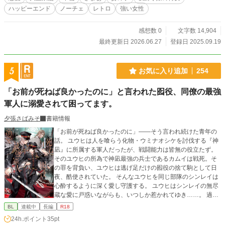
ハッピーエンド
ノーチェ
レトロ
強い女性
感想数 0
文字数 14,904
最終更新日 2026.06.27
登録日 2025.09.19
5
お気に入り追加
254
「お前が死ねば良かったのに」と言われた囮役、同僚の最強
軍人に溺愛されて困ってます。
夕張さばみそ
書籍情報
「お前が死ねば良かったのに」――そう言われ続けた青年の
話。 ユウヒは人を喰らう化物・ウミナオシケを討伐する『神
凪』に所属する軍人だったが、戦闘能力は皆無の役立たず。
そのユウヒの所為で神凪最強の兵士であるカムイは戦死。そ
の罪を背負い、ユウヒは逃げ足だけの囮役の捨て駒として日
夜、酷使されていた。 そんなユウヒを同じ部隊のシンレイは
心酔するように深く愛し守護する。 ユウヒはシンレイの無尽
蔵な愛に戸惑いながらも、いつしか惹かれてゆき……。 過酷
な生を歩みながらも、強く生きる男達による、血と愛のバト
BL
連載中
長編
R18
ルサスペンス×和風スチームパンクＢＬ×イケメン達が強制的
24h.ポイント
35pt
に発情させられる要素をご覧ください……！ ……という、性