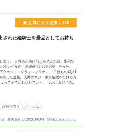
お気に入り追加
376
出された姫騎士を景品としてお持ち
しまう。 目覚めた俺に与えられたのは、聖剣で
ベルの「幸運値 99,999,999」だった。
王立カジノ・グランシャリオ』。 手持ちの銅貨1
じ伏せていく。 ついにカジノの全
する。 そこで俺が代替案として要求したのは、
「今日からお前が俺の景品
に
お持ち帰り
ハーレム
902
最終更新日 2026.08.04
登録日 2026.05.03