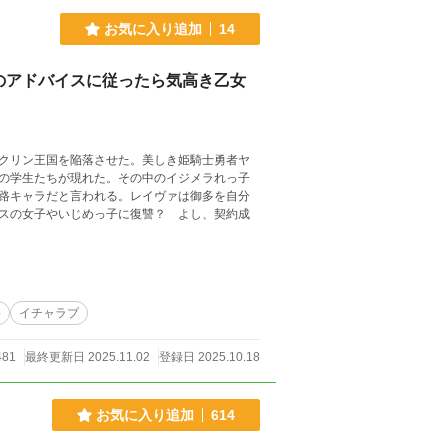
お気に入り追加
14
のアドバイスに従ったら気高き乙女
クリン王国を陥落させた。美しき姫騎士勇者ヤ
の学生たちが現れた。その中のイジメラれっ子
路キャラだと言われる。レイヴァは御多を自分
スの女子やいじめっ子に復讐？ よし、契約成
移
イチャラブ
481
最終更新日 2025.11.02
登録日 2025.10.18
お気に入り追加
614