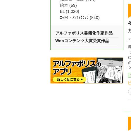
絵本 (59)
BL (1,020)
ｴｯｾｲ・ﾉﾝﾌｨｸｼｮﾝ (840)
アルファポリス書籍化作家作品
Webコンテンツ大賞受賞作品