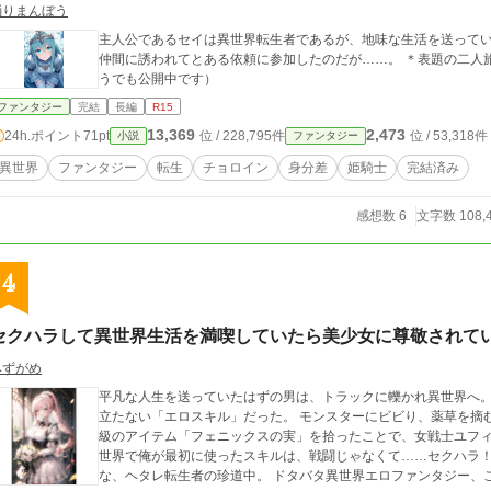
踊りまんぼう
主人公であるセイは異世界転生者であるが、地味な生活を送ってい
仲間に誘われてとある依頼に参加したのだが……。 ＊表題の二人旅
うでも公開中です）
ファンタジー
完結
長編
R15
13,369
2,473
24h.ポイント
71pt
位 / 228,795件
位 / 53,318件
小説
ファンタジー
異世界
ファンタジー
転生
チョロイン
身分差
姫騎士
完結済み
感想数 6
文字数 108,
4
セクハラして異世界生活を満喫していたら美少女に尊敬されて
みずがめ
平凡な人生を送っていたはずの男は、トラックに轢かれ異世界へ
立たない「エロスキル」だった。 モンスターにビビり、薬草を摘むだけの冴えない冒険者生活。だがある日、伝説
級のアイテム「フェニックスの実」を拾ったことで、女戦士ユフィー
世界で俺が最初に使ったスキルは、戦闘じゃなくて……セクハラ！？ 世界の命運は関係なし。ただしエロ
な、ヘタレ転生者の珍道中。 ドタバタ異世界エロファンタジー、