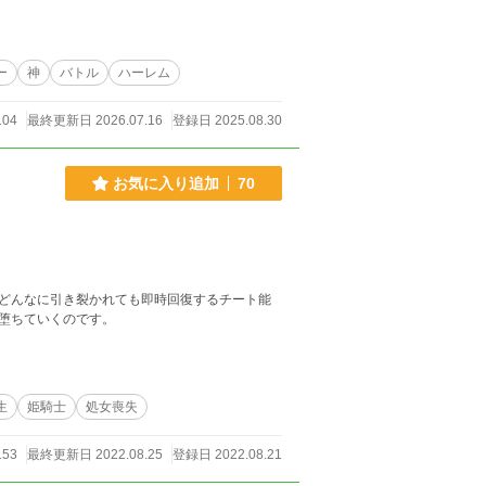
ー
神
バトル
ハーレム
104
最終更新日 2026.07.16
登録日 2025.08.30
お気に入り追加
70
どんなに引き裂かれても即時回復するチート能
堕ちていくのです。
生
姫騎士
処女喪失
153
最終更新日 2022.08.25
登録日 2022.08.21