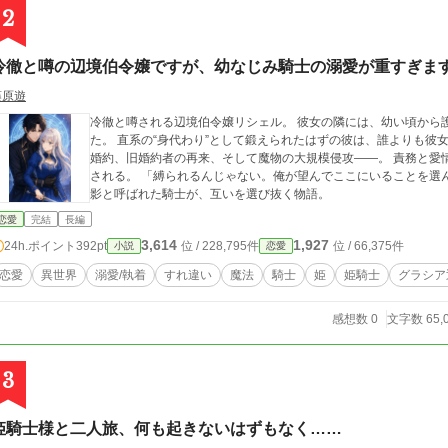
2
冷徹と噂の辺境伯令嬢ですが、幼なじみ騎士の溺愛が重すぎま
藤原遊
冷徹と噂される辺境伯令嬢リシェル。 彼女の隣には、幼い頃から
た。 直系の“身代わり”として鍛えられたはずの彼は、誰よりも彼女を想い、ただ一途に追い続けてきた。 だが政略
婚約、旧婚約者の再来、そして魔物の大規模侵攻――。 責務と愛情、嫉妬と罪悪感が交錯する中で、二人の絆は試
される。 「縛られるんじゃない。俺が望んでここにいることを選んでいるんだ」 これは、冷徹と呼ばれた令嬢と、
影と呼ばれた騎士が、互いを選び抜く物語。
恋愛
完結
長編
3,614
1,927
24h.ポイント
392pt
位 / 228,795件
位 / 66,375件
小説
恋愛
恋愛
異世界
溺愛/執着
すれ違い
魔法
騎士
姫
姫騎士
グラシア
感想数 0
文字数 65,
3
姫騎士様と二人旅、何も起きないはずもなく……