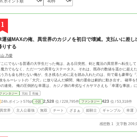
1
幸運値MAXの俺、異世界のカジノを初日で壊滅。支払いに差し
帰りする
葉山 乃愛
どこにでもいる普通の大学生だった俺は、ある日突然、剣と魔法の異世界へ転生して
も魔力でもなく、ただ一つの異常なステータス。 それは、既存の数値を遥かに超えたバグレ
戦う力も金も持たない俺が、生き残るために足を踏み入れたのは、街で最も豪華な『
枚をルーレットの「大穴」に放り込んだ瞬間、俺の運命は劇的に動き出す。 確率を無視した連勝。天井のネジ一本が勝敗を分ける奇
跡の連発。 俺の圧倒的な幸運は、カジノ側の卑劣なイカサマさえも「幸運な事故」によって全てね
資産を上回る勝ち分を叩き出した俺に対し、青ざめた支配人は支払いの不可能を宣言
ファンタジー
完結
長編
ではなく、カジノの用心棒として不当な借金に縛られていた銀髪の姫騎士、シルヴィアの身柄だった。 
2,528
423
24h.ポイント
576pt
位 / 228,795件
位 / 53,318件
小説
ファンタジー
はないな？」 最強の幸運を持つ大学生と、不本意ながらも「景品」としてお持ち帰りされた生真面目な姫騎士。 二人の出会
は、やがて異世界の経済も軍事バランスも、根底から塗り替えていくことになる。 カジノを初日で壊滅させ、国一番の美女を手
異世界
主人公最強
無双
チート
ざまぁ
姫騎士
ギャンブル
幸運
入れた俺の、自由気ままな異世界成金ライフが今始まる！
感想数 1
文字数 209,