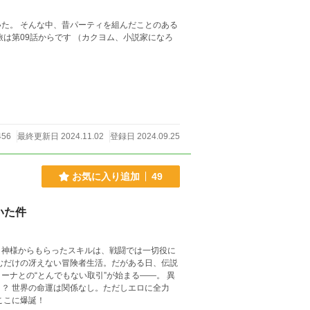
た。 そんな中、昔パーティを組んだことのある
は第09話からです （カクヨム、小説家になろ
456
最終更新日 2024.11.02
登録日 2024.09.25
お気に入り追加
49
いた件
。神様からもらったスキルは、戦闘では一切役に
ナとの“とんでもない取引”が始まる――。 異
に全力
ここに爆誕！