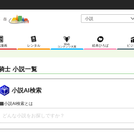
Web
稿漫画
レンタル
絵本ひろば
ビジ
コンテンツ大賞
騎士 小説一覧
小説AI検索
小説AI検索とは