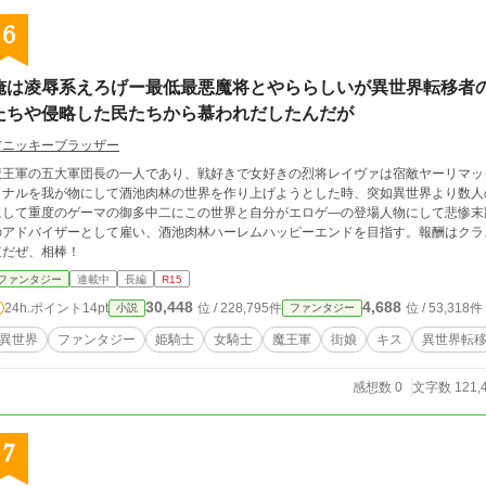
6
俺は凌辱系えろげー最低最悪魔将とやららしいが異世界転移者
たちや侵略した民たちから慕われだしたんだが
アニッキーブラッザー
魔王軍の五大軍団長の一人であり、戦好きで女好きの烈将レイヴァは宿敵ヤーリマッ
ミナルを我が物にして酒池肉林の世界を作り上げようとした時、突如異世界より数人
にして重度のゲーマの御多中二にこの世界と自分がエロゲ―の登場人物にして悲惨末
のアドバイザーとして雇い、酒池肉林ハーレムハッピーエンドを目指す。報酬はクラ
立だぜ、相棒！
ファンタジー
連載中
長編
R15
30,448
4,688
24h.ポイント
14pt
位 / 228,795件
位 / 53,318件
小説
ファンタジー
異世界
ファンタジー
姫騎士
女騎士
魔王軍
街娘
キス
異世界転
感想数 0
文字数 121,
7