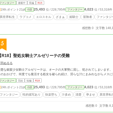
ファンタジー
連載中
長編
R15
25,493
4,023
24h.ポイント
21pt
位 / 228,795件
位 / 53,318件
小説
ファンタジー
異世界転生
ラブコメ
エロスキル
ざまぁ
姫騎士
冒険者
ファンタジ
感想数 0
文字数 148,
5
【R18】聖処女騎士アルゼリーテの受難
濡羽ぬるる
清楚な銀髪少女騎士アルゼリーテは、オークの大軍勢に屈し、犯されてしまいます。
力のおかげで、何度でも復活する処女を破られ続け、淫らな汁にまみれながらメスに
ファンタジー
完結
短編
R18
25,493
4,023
24h.ポイント
21pt
位 / 228,795件
位 / 53,318件
小説
ファンタジー
ファンタジー
性的描写あり
快楽堕ち
汁多め
清楚
孕ませ
異世界転
感想数 0
文字数 8,