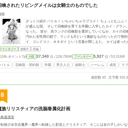
召喚されたリビングメイルは女騎士のものでした
hink
ざっくり紹介 バトル！ いちゃいちゃラブコメ！ ちょっとむふふ！ 真面目に紹介 召喚獣を繰り出し闘わせる闘技場
が盛んな国。 そして召喚師を育てる学園に入学したカイ・グラン。 ある日念願の召喚の儀式をクラスですることに
なった。 皆が、高ランクの召喚獣を選択していくなか、カイの召喚から出て来たのは リビングメイルだった。 薄
汚れた女性用の鎧で、ランクもDという微妙なものだったので契約をせず
イ、コンドコソ、オネガイ という言葉
ファンタジー
連載中
長編
37,340
5,927
24h.ポイント
7pt
位 / 228,795件
位 / 53,318件
小説
ファンタジー
バトル
召喚獣・契約獣
学園
男主人公
姫騎士
ハーレム
成長
ラ
感想数 45
文字数 591,
8
魔族リリスティアの洗脳眷属化計画
小鳥遊凛音
「転移少女百合魔界～魔界へ転移した彩花とクリスティア、そこには女の子しかいない