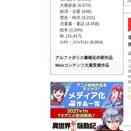
大衆娯楽 (6,072)
経済・企業 (436)
歴史・時代 (3,221)
児童書・童話 (4,658)
絵本 (1,045)
BL (31,417)
ｴｯｾｲ・ﾉﾝﾌｨｸｼｮﾝ (8,864)
アルファポリス書籍化作家作品
Webコンテンツ大賞受賞作品
0
金
だ。文句
い