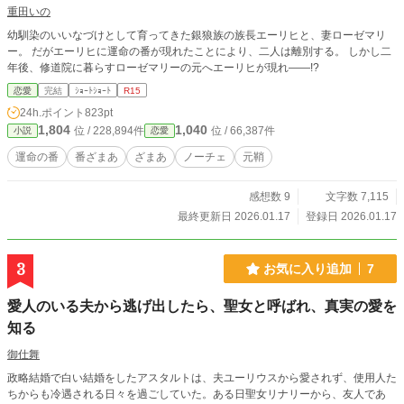
重田いの
幼馴染のいいなづけとして育ってきた銀狼族の族長エーリヒと、妻ローゼマリ
ー。 だがエーリヒに運命の番が現れたことにより、二人は離別する。 しかし二
年後、修道院に暮らすローゼマリーの元へエーリヒが現れ――!?
恋愛
完結
ｼｮｰﾄｼｮｰﾄ
R15
24h.ポイント
823pt
1,804
1,040
位 / 228,894件
位 / 66,387件
小説
恋愛
運命の番
番ざまあ
ざまあ
ノーチェ
元鞘
感想数 9
文字数 7,115
最終更新日 2026.01.17
登録日 2026.01.17
3
お気に入り追加
7
愛人のいる夫から逃げ出したら、聖女と呼ばれ、真実の愛を
知る
御仕舞
政略結婚で白い結婚をしたアスタルトは、夫ユーリウスから愛されず、使用人た
ちからも冷遇される日々を過ごしていた。ある日聖女リナリーから、友人であ