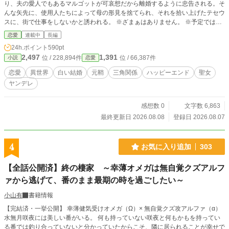
り、夫の愛人でもあるマルゴットが可哀想だから離婚するように忠告される。そ
んな矢先に、使用人たちによって母の形見を捨てられ、それを拾い上げたテセウ
スに、街で仕事をしないかと誘われる。 ※ざまぁはありません。 ※予定では元
鞘です。 ※勘違いさせるような文章は出てきますが、主人公は陵辱されない
恋愛
連載中
長編
し、指一本すら触れられてません。
24h.ポイント
590pt
2,497
1,391
位 / 228,894件
位 / 66,387件
小説
恋愛
恋愛
異世界
白い結婚
元鞘
三角関係
ハッピーエンド
聖女
ヤンデレ
感想数 0
文字数 6,863
最終更新日 2026.08.08
登録日 2026.08.07
4
お気に入り追加
303
【全話公開済】終の棲家 ～幸薄オメガは無自覚クズアルフ
ァから逃げて、番のまま最期の時を過ごしたい～
小山有
書籍情報
【完結済・一挙公開】 幸薄健気受けオメガ（Ω）× 無自覚クズ攻アルファ（α）
水無月咲夜には美しい番がいる。 何も持っていない咲夜と何もかもを持ってい
る番では釣り合っていないと分かっていたからこそ、隣に居られることが幸せで