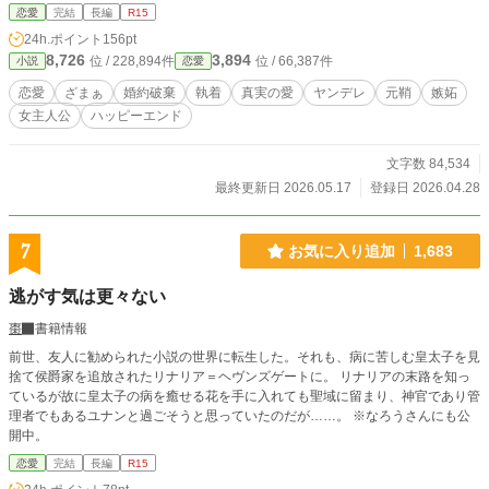
トの作成』に取りかかった。 「次期当主として、卒業までにまともな婿養子を
恋愛
完結
長編
R15
見つけなくては」 効率を重視し、さっさと前を向くカタリナ。 だが、事態は思
24h.ポイント
156pt
わぬ方向へ動き出す。 『真実の愛』を貫くと覚悟を決めたはずのオーギュスト
8,726
3,894
位 / 228,894件
位 / 66,387件
小説
恋愛
が、相手に裏切られ、どん底の状態で戻ってきたのだ。 かつての曇りけのない
まっすぐだった瞳に、どろりとした執着を宿し、カタリナだけを見つめる。
恋愛
ざまぁ
婚約破棄
執着
真実の愛
ヤンデレ
元鞘
嫉妬
『愛のトラウマ』で壊れた男の、逃げ場のない狂愛。 ヤンデレ化した元婚約者
女主人公
ハッピーエンド
の腕の中で、効率主義の彼女は深く溜息をつく。 ※設定はふわふわ。 ※予告な
く修正、加筆する場合があります。 ※いずれ他サイトにも転載予定。 ※誤字脱
字報告歓迎。 ※20話完結予定。息抜き連載のため、不定期更新です。
文字数 84,534
最終更新日 2026.05.17
登録日 2026.04.28
7
お気に入り追加
1,683
逃がす気は更々ない
棗
書籍情報
前世、友人に勧められた小説の世界に転生した。それも、病に苦しむ皇太子を見
捨て侯爵家を追放されたリナリア＝ヘヴンズゲートに。 リナリアの末路を知っ
ているが故に皇太子の病を癒せる花を手に入れても聖域に留まり、神官であり管
理者でもあるユナンと過ごそうと思っていたのだが……。 ※なろうさんにも公
開中。
恋愛
完結
長編
R15