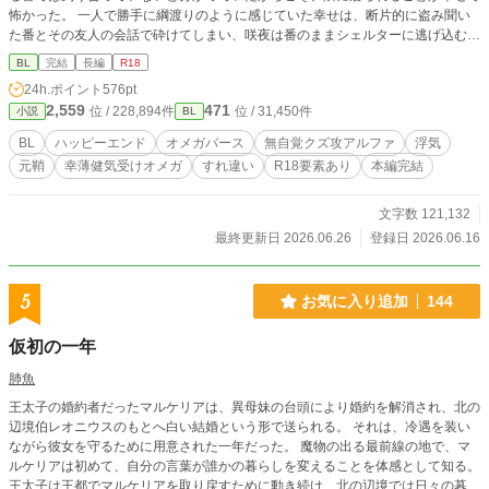
怖かった。 一人で勝手に綱渡りのように感じていた幸せは、断片的に盗み聞い
た番とその友人の会話で砕けてしまい、咲夜は番のままシェルターに逃げ込むこ
とを選んだ。離れ離れになった番同士の、壮大なすれ違いラブです。 オメガバ
BL
完結
長編
R18
ース初挑戦です。 要素：浮気 / すれ違い / 切なめ / 執着 / 元鞘 / ハッピーエンド
24h.ポイント
576pt
※クズ攻が幸せになるのが嫌な人は注意です！ とんでもなくお暇がある方は、
2,559
471
位 / 228,894件
位 / 31,450件
小説
BL
読んでいただけると幸いです！ ※別サイト様にも投稿しております。 追記＜20
26.6.25＞オメガ、アルファを記号表記からカタカナに変更しております。
BL
ハッピーエンド
オメガバース
無自覚クズ攻アルファ
浮気
元鞘
幸薄健気受けオメガ
すれ違い
R18要素あり
本編完結
文字数 121,132
最終更新日 2026.06.26
登録日 2026.06.16
5
お気に入り追加
144
仮初の一年
肺魚
王太子の婚約者だったマルケリアは、異母妹の台頭により婚約を解消され、北の
辺境伯レオニウスのもとへ白い結婚という形で送られる。 それは、冷遇を装い
ながら彼女を守るために用意された一年だった。 魔物の出る最前線の地で、マ
ルケリアは初めて、自分の言葉が誰かの暮らしを変えることを体感として知る。
王太子は王都でマルケリアを取り戻すために動き続け、北の辺境では日々の暮ら