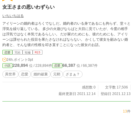
女王さまの思いわずらい
いちいちはる
アイリーンの婚約者はろくでなしだ。婚約者のいる身であるにも拘らず、堂々と
浮気を繰り返している。 多少の火遊びならばと大目に見ていたが、今度の相手
は浮気ではなく本気であるらしい。 だが家のためにも、彼のためにも、アイリ
ーンは課せられた役目を果たさなければならない。 かくして彼女を顧みない婚
約者と、そんな彼の性根を叩き直すことになった彼女のお話。
恋愛
完結
短編
R15
24h.ポイント
0pt
228,894
66,387
位 / 228,894件
位 / 66,387件
小説
恋愛
異世界
恋愛
婚約破棄
元鞘
ざまぁ？
感想数 0
文字数 17,506
最終更新日 2021.12.14
登録日 2021.12.13
13
件