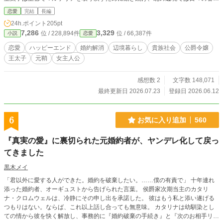
しが少しずつマルケリアの価値観を変えていった。一年の遠回りの末、マルケリ
恋愛
完結
長編
アはようやく、自分の選ぶ場所へと戻る。 ※全44話執筆済み。全話投稿予約し
24h.ポイント
205pt
てあります。毎日1話、20時更新です。
7,286
3,329
位 / 228,894件
位 / 66,387件
小説
恋愛
恋愛
ハッピーエンド
婚約解消
辺境暮らし
貴族社会
公爵令嬢
王太子
元鞘
女主人公
感想数 2
文字数 148,071
最終更新日 2026.07.23
登録日 2026.06.12
6
お気に入り追加
560
『真実の愛』に裏切られた元婚約者が、ヤンデレ化して戻っ
てきました
黒木メイ
「君以外に愛する人ができた。婚約を破棄したい。……僕の有責で」 十年連れ
添った婚約者、オーギュストから告げられた言葉。 侯爵家次期当主のカタリ
ナ・クロムウェルは、冷静にその申し出を承諾した。 彼はもう私と添い遂げる
つもりはない。ならば、これ以上話し合っても無意味。 カタリナは幼馴染とし
ての情から彼を快く解放し、事務的に『婚約破棄の手続き』と『次のお相手リス