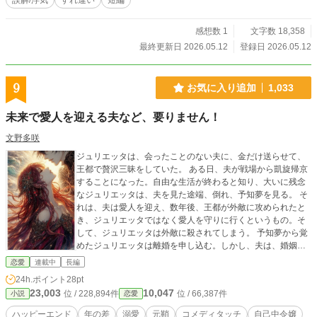
誤解/浮気
すれ違い
短編
感想数 1
文字数 18,358
最終更新日 2026.05.12
登録日 2026.05.12
9
お気に入り追加
1,033
未来で愛人を迎える夫など、要りません！
文野多咲
ジュリエッタは、会ったことのない夫に、金だけ送らせて、
王都で贅沢三昧をしていた。 ある日、夫が戦場から凱旋帰京
することになった。自由な生活が終わると知り、大いに残念
なジュリエッタは、夫を見た途端、倒れ、予知夢を見る。 そ
れは、夫は愛人を迎え、数年後、王都が外敵に攻められたと
き、ジュリエッタではなく愛人を守りに行くというもの。そ
して、ジュリエッタは外敵に殺されてしまう。 予知夢から覚
めたジュリエッタは離婚を申し込む。しかし、夫は、婚姻の
際に支払った支度金を返還しなければ離婚に応じないと言っ
恋愛
連載中
長編
てきた。 自己中で傲慢な公爵令嬢が少しずつ成長し、夫に恋
24h.ポイント
28pt
をしていくお話です。
23,003
10,047
位 / 228,894件
位 / 66,387件
小説
恋愛
ハッピーエンド
年の差
溺愛
元鞘
コメディタッチ
自己中令嬢