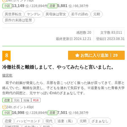
24h.ポイント
78pt
13,149
5,881
位 / 228,894件
位 / 66,387件
小説
恋愛
異世界転生
ヤンデレ
異母妹は聖女
若干の諦め
元鞘
原作の末路は監禁
感想数 20
文字数 83,011
最終更新日 2024.12.21
登録日 2023.08.31
8
お気に入り追加
29
冷徹社長と離婚しまして、やってみたらと言いました。
猫宮乾
双子の妊娠が発覚したら、旦那を昔こっぴどく振った妹が戻ってきて、旦那と
絡んでいた。離婚を決意し、子どもを連れて失踪する。※追妻を装った青春大学
生時代の回想と、元サヤっぽいEndのざまぁなしです。
恋愛
完結
短編
R18
24h.ポイント
49pt
16,998
7,501
位 / 228,894件
位 / 66,387件
小説
恋愛
恋愛
ハッピーエンド
現代
追妻（風）
元鞘
ざまぁなし