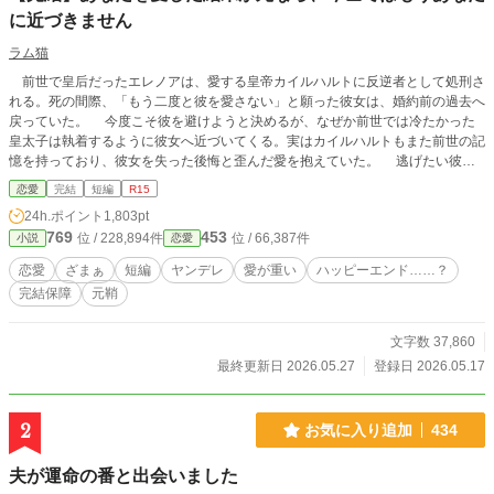
に近づきません
ラム猫
前世で皇后だったエレノアは、愛する皇帝カイルハルトに反逆者として処刑さ
れる。死の間際、「もう二度と彼を愛さない」と願った彼女は、婚約前の過去へ
戻っていた。 今度こそ彼を避けようと決めるが、なぜか前世では冷たかった
皇太子は執着するように彼女へ近づいてくる。実はカイルハルトもまた前世の記
憶を持っており、彼女を失った後悔と歪んだ愛を抱えていた。 逃げたい彼女
と、二度と手放さないと誓う彼。すれ違った愛が、やり直しの人生で少しずつ形
恋愛
完結
短編
R15
を変えていく。 ※毎日21時投稿 ※元鞘になります。苦手な方はご注意くだ
24h.ポイント
1,803pt
さい。
769
453
位 / 228,894件
位 / 66,387件
小説
恋愛
恋愛
ざまぁ
短編
ヤンデレ
愛が重い
ハッピーエンド……？
完結保障
元鞘
文字数 37,860
最終更新日 2026.05.27
登録日 2026.05.17
2
お気に入り追加
434
夫が運命の番と出会いました