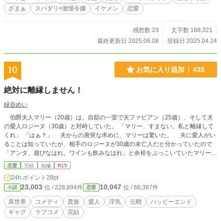
ざまぁ
スパダリ×傲慢令嬢
イケメン
恋愛
感想数 23
文字数 168,321
最終更新日 2025.06.08
登録日 2025.04.24
10
お気に入り追加
435
絶対に離縁しません！
緑谷めい
伯爵夫人マリー（20歳）は、自邸の一室で夫ファビアン（25歳）、そして夫
の愛人ロジーヌ（30歳）と対峙していた。 「マリー、すまない。私と離縁して
くれ」 「はぁ？」 夫からの唐突な求めに、マリーは驚いた。 夫に愛人がい
ることは知っていたが、相手のロジーヌが30歳の未亡人だと分かっていたので
「アンタ、遊びなはれ。ワインも飲みなはれ」と余裕をぶっこいていたマリー。
まさか自分が離縁を迫られることになるとは……。 ※ 元鞘モノです。苦手な
恋愛
完結
短編
R15
方は回避してください。全７話完結予定。
24h.ポイント
28pt
23,003
10,047
位 / 228,894件
位 / 66,387件
小説
恋愛
異世界
コメディ
貴族
愛人
浮気
元鞘
ハッピーエンド
ギャグ
ラブコメ
完結