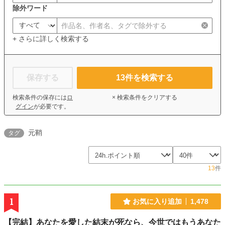
除外ワード
+ さらに詳しく検索する
保存する
13
件を検索する
検索条件の保存には
ロ
× 検索条件をクリアする
グイン
が必要です。
元鞘
タグ
13
件
1
お気に入り追加
1,478
【完結】あなたを愛した結末が死なら、今世ではもうあなた