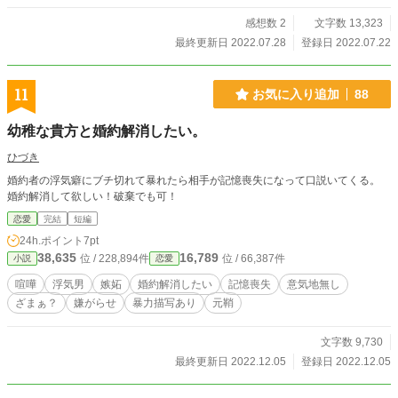
感想数 2
文字数 13,323
最終更新日 2022.07.28
登録日 2022.07.22
11
お気に入り追加
88
幼稚な貴方と婚約解消したい。
ひづき
婚約者の浮気癖にブチ切れて暴れたら相手が記憶喪失になって口説いてくる。
婚約解消して欲しい！破棄でも可！
恋愛
完結
短編
24h.ポイント
7pt
38,635
16,789
位 / 228,894件
位 / 66,387件
小説
恋愛
喧嘩
浮気男
嫉妬
婚約解消したい
記憶喪失
意気地無し
ざまぁ？
嫌がらせ
暴力描写あり
元鞘
文字数 9,730
最終更新日 2022.12.05
登録日 2022.12.05