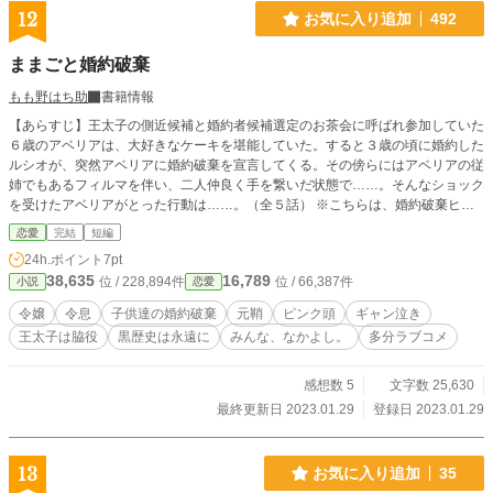
12
お気に入り追加
492
ままごと婚約破棄
もも野はち助
書籍情報
【あらすじ】王太子の側近候補と婚約者候補選定のお茶会に呼ばれ参加していた
６歳のアベリアは、大好きなケーキを堪能していた。すると３歳の頃に婚約した
ルシオが、突然アベリアに婚約破棄を宣言してくる。その傍らにはアベリアの従
姉でもあるフィルマを伴い、二人仲良く手を繋いだ状態で……。そんなショック
を受けたアベリアがとった行動は……。（全５話） ※こちらは、婚約破棄ヒー
ロー（６歳児）との元鞘エンドのコメディー色が強い作品になります。 地雷臭
恋愛
完結
短編
を感じた方は、お気を付けください。読まれる際は自己責任でお願いします。
24h.ポイント
7pt
尚、ざまぁ展開は微塵もございません！
38,635
16,789
位 / 228,894件
位 / 66,387件
小説
恋愛
令嬢
令息
子供達の婚約破棄
元鞘
ピンク頭
ギャン泣き
王太子は脇役
黒歴史は永遠に
みんな、なかよし。
多分ラブコメ
感想数 5
文字数 25,630
最終更新日 2023.01.29
登録日 2023.01.29
13
お気に入り追加
35