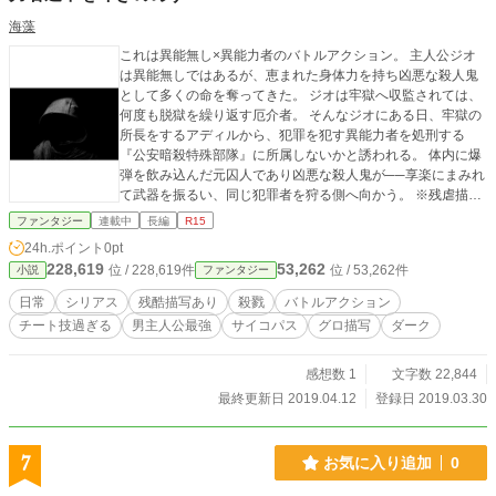
海藻
これは異能無し×異能力者のバトルアクション。 主人公ジオ
は異能無しではあるが、恵まれた身体力を持ち凶悪な殺人鬼
として多くの命を奪ってきた。 ジオは牢獄へ収監されては、
何度も脱獄を繰り返す厄介者。 そんなジオにある日、牢獄の
所長をするアディルから、犯罪を犯す異能力者を処刑する
『公安暗殺特殊部隊』に所属しないかと誘われる。 体内に爆
弾を飲み込んだ元囚人であり凶悪な殺人鬼が──享楽にまみれ
て武器を振るい、同じ犯罪者を狩る側へ向かう。 ※残虐描
写、サイコパスや暴力描写があるのでご注意下さい※ 副題付
ファンタジー
連載中
長編
R15
けました。副題はいずれ消すか変更するかもしれません。
24h.ポイント
0pt
228,619
53,262
位 / 228,619件
位 / 53,262件
小説
ファンタジー
日常
シリアス
残酷描写あり
殺戮
バトルアクション
チート技過ぎる
男主人公最強
サイコパス
グロ描写
ダーク
感想数 1
文字数 22,844
最終更新日 2019.04.12
登録日 2019.03.30
7
お気に入り追加
0