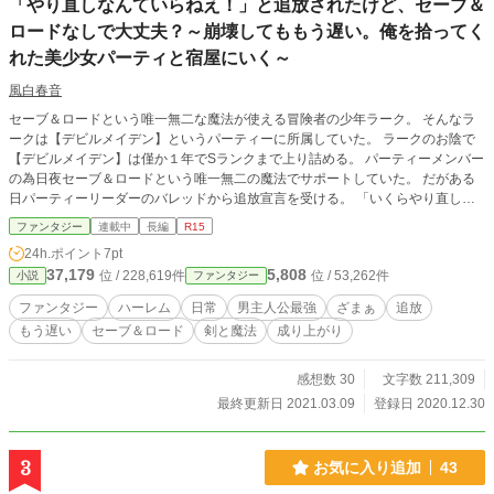
「やり直しなんていらねえ！」と追放されたけど、セーブ＆
ロードなしで大丈夫？～崩壊してももう遅い。俺を拾ってく
れた美少女パーティと宿屋にいく～
風白春音
セーブ＆ロードという唯一無二な魔法が使える冒険者の少年ラーク。 そんなラ
ークは【デビルメイデン】というパーティーに所属していた。 ラークのお陰で
【デビルメイデン】は僅か１年でSランクまで上り詰める。 パーティーメンバー
の為日夜セーブ＆ロードという唯一無二の魔法でサポートしていた。 だがある
日パーティーリーダーのバレッドから追放宣言を受ける。 「いくらやり直して
も無駄なんだよ。お前よりもっと戦力になる魔導士見つけたから」 「え！？
ファンタジー
連載中
長編
R15
いやでも俺がいないと一回しか挑戦できないよ」 「同じ結果になるなら変わら
24h.ポイント
7pt
ねえんだよ。出ていけ無能が」 他のパーティーメンバーも全員納得してラー
37,179
5,808
位 / 228,619件
位 / 53,262件
小説
ファンタジー
クを追放する。 「俺のスキルなしでＳランクは難しかったはずなのに」 そう
呟きながらラークはパーティーから追放される。 そしてラークは同時に個性
ファンタジー
ハーレム
日常
男主人公最強
ざまぁ
追放
豊かな美少女達に勧誘を受け【ホワイトアリス】というパーティーに所属する。
もう遅い
セーブ＆ロード
剣と魔法
成り上がり
そのパーティーは美少女しかいなく毎日冒険者としても男としても充実した生
活だった。 一方バレッド率いる【デビルメイデン】はラークを失ったことで
徐々に窮地に追い込まれていく。 そしてやがて最低Cランクへと落ちぶれてい
感想数 30
文字数 211,309
く。 慌てたバレッド達はラークに泣きながら土下座をして戻ってくるように
最終更新日 2021.03.09
登録日 2020.12.30
嘆願するがもう時すでに遅し。 「いや俺今更戻る気ないから。知らん。頑張
ってくれ」 ラークは【デビルメイデン】の懇願を無視して美少女達と楽しく
冒険者ライフを送る。 これはラークが追放され【デビルメイデン】が落ちぶ
3
お気に入り追加
43
れていくのと同時にラークが無双し成り上がる冒険譚である。