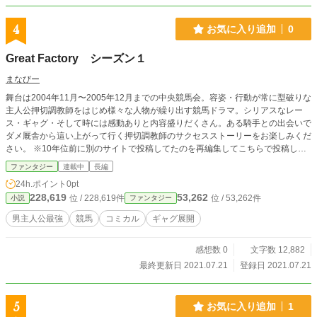
4
お気に入り追加
0
Great Factory シーズン１
まなびー
舞台は2004年11月〜2005年12月までの中央競馬会。容姿・行動が常に型破りな
主人公押切調教師をはじめ様々な人物が繰り出す競馬ドラマ。シリアスなレー
ス・ギャグ・そして時には感動ありと内容盛りだくさん。ある騎手との出会いで
ダメ厩舎から這い上がって行く押切調教師のサクセスストーリーをお楽しみくだ
さい。 ※10年位前に別のサイトで投稿してたのを再編集してこちらで投稿しま
す
ファンタジー
連載中
長編
24h.ポイント
0pt
228,619
53,262
位 / 228,619件
位 / 53,262件
小説
ファンタジー
男主人公最強
競馬
コミカル
ギャグ展開
感想数 0
文字数 12,882
最終更新日 2021.07.21
登録日 2021.07.21
5
お気に入り追加
1