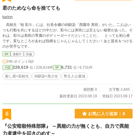
君のためなら命を捨てても
karinn
高校生「暁 彩斗」には、社長令嬢の幼馴染「西園寺 美咲」がいた。二人はい
つも行動を共にするほどの中だが、彩斗には美咲には言えない秘密があった。そ
れは、彩斗は美咲の専属のボディーガードだということだ。 とっても初心者
です。変なところがあれば指摘をじゃんじゃんしてください！あと題名をつける
のが苦手なです。
SF
連載中
長編
24h.ポイント
0pt
228,619
6,731
位 / 228,619件
位 / 6,731件
小説
SF
殺し屋×高校生
幼馴染×美少女
男主人公最強
感想数 0
文字数 2,845
最終更新日 2023.08.19
登録日 2023.08.17
6
お気に入り追加
8
『公安暗殺特殊部隊』 ～異能の力が無くとも、自力で異能
力者連中を叩きのめす～