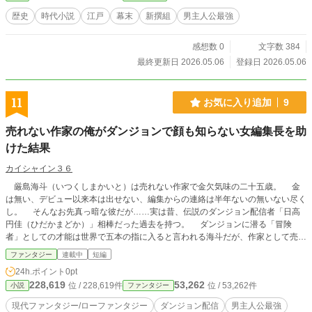
歴史
時代小説
江戸
幕末
新撰組
男主人公最強
感想数 0
文字数 384
最終更新日 2026.05.06
登録日 2026.05.06
11
お気に入り追加
9
売れない作家の俺がダンジョンで顔も知らない女編集長を助
けた結果
カイシャイン３６
厳島海斗（いつくしまかいと）は売れない作家で金欠気味の二十五歳。 金
は無い、デビュー以来本は出せない、編集からの連絡は半年ないの無いない尽く
し。 そんなお先真っ暗な彼だが……実は昔、伝説のダンジョン配信者「日高
円佳（ひだかまどか）」相棒だった過去を持つ。 ダンジョンに潜る「冒険
者」としての才能は世界で五本の指に入ると言われる海斗だが、作家として売れ
たい彼はダンジョンとは無縁の生活を送っていた。 そんな彼だったが円佳に
ファンタジー
連載中
短編
アイテムを取ってくるよう頼まれ（脅され）渋々ダンジョンに潜ることに。その
24h.ポイント
0pt
時人気配信者「ハルル」を助ける。 作家として大成するまで目立ちたくな
228,619
53,262
位 / 228,619件
位 / 53,262件
小説
ファンタジー
い、筆一本で有名になりたい彼は名前も告げずその場から去った。 「さて、企
画書を作成しないと、でも編集さんは見てもくれないんだよなぁ」 だがその
現代ファンタジー/ローファンタジー
ダンジョン配信
男主人公最強