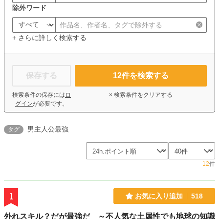
除外ワード
+ さらに詳しく検索する
保存する
12
件を検索する
検索条件の保存には
ロ
× 検索条件をクリアする
グイン
が必要です。
男主人公最強
タグ
12
件
1
お気に入り追加
518
外れスキル？だが最強だ ～不人気な土属性でも地球の知識