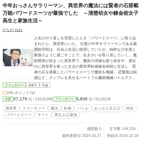
中年おっさんサラリーマン、異世界の魔法には賢者の石搭載
万能パワードスーツが最強でした ～清楚幼女や錬金術女子
高生と家族生活～
ひなの ねね
人生のやり直しを切望したとき「パワードスーツ」に取り込
まれたら、異世界にいた。 社畜の中年サラリーマンである義
贋総司郎は、社会人生活に絶望していたが、純粋な少女達と
家族のように過ごすことで、生きがいを取り戻していく。 魔
術開発が始まった異世界で、魔術の消滅を願う幼女や、過去
のに異世界を救った太古の異世界転移錬金術師と生活し、賢
者の石を搭載したパワードスーツで魔術を殲滅。 恋愛面は鈍
感など、テンプレを見せるハートフル魔術殲滅バトルアクシ
ョンストーリー。 ————いつしか彼は異世界で英雄とな
ファンタジー
連載中
長編
り、現代での戦いに赴く未来が予知されている。 ※他サイト
24h.ポイント
7pt
で公開した過去作となります。
37,179
5,808
位 / 228,619件
位 / 53,262件
小説
ファンタジー
異世界
ファンタジー
魔法
転移
バトル
おっさん主人公
幼女
パワードスーツ
チート
男主人公最強
感想数 0
文字数 144,156
最終更新日 2024.10.27
登録日 2024.10.18