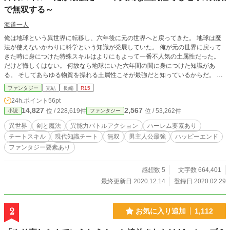
で無双する～
海道一人
俺は地球という異世界に転移し、六年後に元の世界へと戻ってきた。 地球は魔
法が使えないかわりに科学という知識が発展していた。 俺が元の世界に戻って
きた時に身につけた特殊スキルはよりにもよって一番不人気の土属性だった。
だけど悔しくはない。 何故なら地球にいた六年間の間に身につけた知識があ
る。 そしてあらゆる物質を操れる土属性こそが最強だと知っているからだ。 ひ
ょんなことから小さな村を襲ってきた山賊を土属性の力と地球の知識で討伐した
ファンタジー
完結
長編
R15
俺はフィルド王国の調査隊長をしているアマーリアという女騎士と知り合うこと
24h.ポイント
56pt
になった。 アマーリアの協力もあってフィルド王国の首都ゴルドで暮らせるよ
14,827
2,567
位 / 228,619件
位 / 53,262件
小説
ファンタジー
うになった俺は王国の陰で蠢く陰謀に巻き込まれていく。 フィルド王国を守る
ための俺の戦いが始まろうとしていた。 ※この小説は小説家になろうとカクヨ
異世界
剣と魔法
異能力バトルアクション
ハーレム要素あり
ムにも投稿しています
チートスキル
現代知識チート
無双
男主人公最強
ハッピーエンド
ファンタジー要素あり
感想数 5
文字数 664,401
最終更新日 2020.12.14
登録日 2020.02.29
2
お気に入り追加
1,112