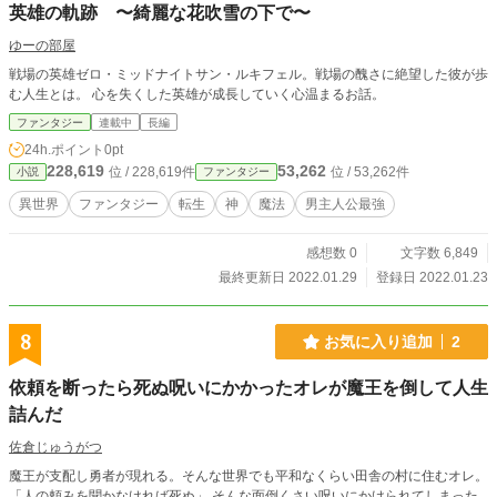
英雄の軌跡 〜綺麗な花吹雪の下で〜
ゆーの部屋
戦場の英雄ゼロ・ミッドナイトサン・ルキフェル。戦場の醜さに絶望した彼が歩
む人生とは。 心を失くした英雄が成長していく心温まるお話。
ファンタジー
連載中
長編
24h.ポイント
0pt
228,619
53,262
位 / 228,619件
位 / 53,262件
小説
ファンタジー
異世界
ファンタジー
転生
神
魔法
男主人公最強
感想数 0
文字数 6,849
最終更新日 2022.01.29
登録日 2022.01.23
8
お気に入り追加
2
依頼を断ったら死ぬ呪いにかかったオレが魔王を倒して人生
詰んだ
佐倉じゅうがつ
魔王が支配し勇者が現れる。そんな世界でも平和なくらい田舎の村に住むオレ。
「人の頼みを聞かなければ死ぬ」 そんな面倒くさい呪いにかけられてしまった