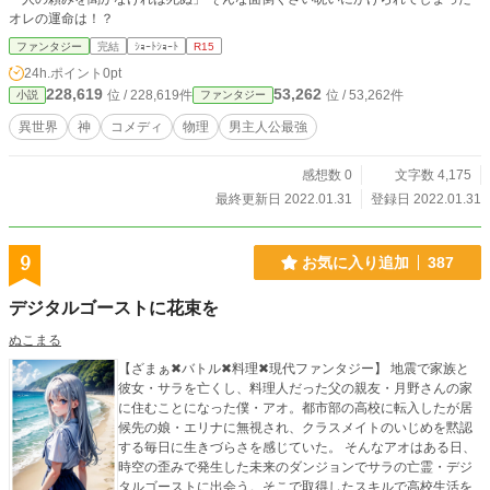
オレの運命は！？
ファンタジー
完結
ｼｮｰﾄｼｮｰﾄ
R15
24h.ポイント
0pt
228,619
53,262
位 / 228,619件
位 / 53,262件
小説
ファンタジー
異世界
神
コメディ
物理
男主人公最強
感想数 0
文字数 4,175
最終更新日 2022.01.31
登録日 2022.01.31
9
お気に入り追加
387
デジタルゴーストに花束を
ぬこまる
【ざまぁ✖︎バトル✖︎料理✖︎現代ファンタジー】 地震で家族と
彼女・サラを亡くし、料理人だった父の親友・月野さんの家
に住むことになった僕・アオ。都市部の高校に転入したが居
候先の娘・エリナに無視され、クラスメイトのいじめを黙認
する毎日に生きづらさを感じていた。 そんなアオはある日、
時空の歪みで発生した未来のダンジョンでサラの亡霊・デジ
タルゴーストに出会う。そこで取得したスキルで高校生活を