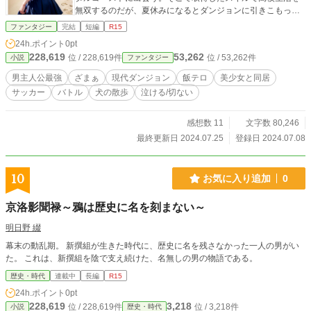
無双するのだが、夏休みになるとダンジョンに引きこもって
しまう。
ファンタジー
完結
短編
R15
24h.ポイント
0pt
228,619
53,262
位 / 228,619件
位 / 53,262件
小説
ファンタジー
男主人公最強
ざまぁ
現代ダンジョン
飯テロ
美少女と同居
サッカー
バトル
犬の散歩
泣ける/切ない
感想数 11
文字数 80,246
最終更新日 2024.07.25
登録日 2024.07.08
10
お気に入り追加
0
京洛影聞禄～鴉は歴史に名を刻まない～
明日野 綴
幕末の動乱期。 新撰組が生きた時代に、歴史に名を残さなかった一人の男がい
た。 これは、新撰組を陰で支え続けた、名無しの男の物語である。
歴史・時代
連載中
長編
R15
24h.ポイント
0pt
228,619
3,218
位 / 228,619件
位 / 3,218件
小説
歴史・時代