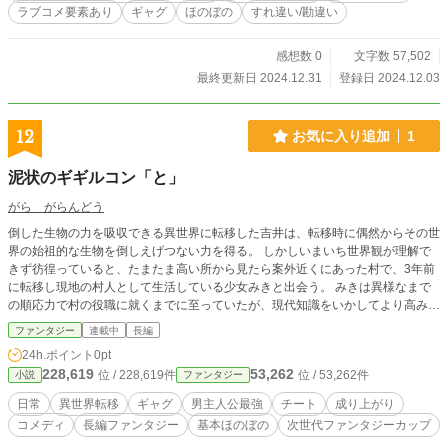
日以来、なぜか編集長の北大路氏から頻繁に連絡が来るようになる。 ＜ラブコ
ラブコメ要素あり
ギャグ
ほのぼの
すれ違い/勘違い
メ作家の厳島先生にこんな本を書いて欲しいのですが＞ 今まで放置されてい
たのに今度はプロットも自作してくる気の乗りよう。 それは「ダンジョンで
女主人公が王子さまに助けられる」という内容だった。 「最近似たようなこと
感想数 0
文字数 57,502
俺の周りにあったなぁ。ていうか北大路編集長って女性だったんだ」 急にノ
最終更新日 2024.12.31
登録日 2024.12.03
リ気でどうしたのかと訝しがるが作家として期待に応えようと意気込む海斗。
そんな折、姪の美波に誘われ取材もかねてダンジョンに赴くことに。そこで例
の助けた人気配信者ハルルと再会する。 ファンである美波たっての要望で海
12
お気に入り追加
1
斗は無理やり彼女とコラボをすることに。 「いや俺、執筆で忙しいんだけど」
だがコラボを承諾した途端、編集長から「忙しくなったので前回の企画は当分
泥状のギギルコン「と」
先送り」と無慈悲な通告が。 「急に！？ 何が起きたの！？」 二転三転する
編集長に振り回されながらもハルルとコラボし「日高円佳以来の逸材」として海
がら がらんどう
斗は界隈で有名になっていく。 ハルルの仕事の愚痴を聞いて「個人事業主に
倒した生物の力を吸収できる異世界に転移した吉井は、転移時に偶然からその世
優しくしてあげな」と諭すと次の日から編集長が暖かい言葉を掛けてくる。
界の始祖的な生物を倒しえげつない力を得る。 しかしいまいち世界観が理解で
そして、彼女と仲良くなればなるほど編集長のプロットは具体的になっていき、
きず彷徨っていると、たまたま高い所から見たら案外近くにあった村で、3年前
もはや「自分で書け」レベル。 「マジ何なの！？ 絶対性格悪いぜ編集長……
に転移し現地の村人として生活している少女みきと出会う。 みきは異様なまで
ハルルさんとは大違いだ」 そこに円佳も絡んできて事態はさらに大事に――
の順応力で村の役職に就くまでに至っていたが、現代知識をいかしてより高みを
お互いに素性を知らない二人の織り成すすれ違いダンジョンコメディ。
目指したいと考えており、その手始めとして「トランプを作ってカードゲームの
ファンタジー
連載中
長編
面白さを街の酒場で広めた後、高値で売りまくって一発当てたい」という目的を
24h.ポイント
0pt
達成するために、二人は村を出て国の中心部に向かうこととなる。 ※この世界
228,619
53,262
位 / 228,619件
位 / 53,262件
小説
ファンタジー
にトランプ風のものは既にあります。
日常
異世界転移
ギャグ
男主人公最強
チート
成り上がり
コメディ
長編ファンタジー
基本ほのぼの
次世代ファンタジーカップ