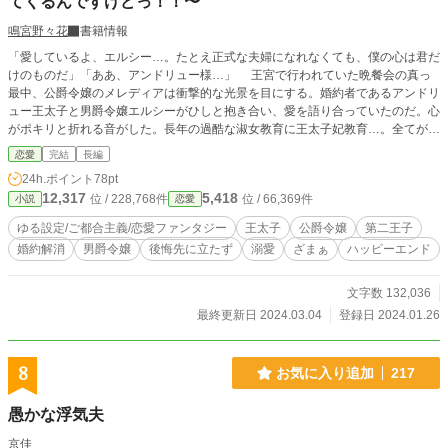
てくるんですけどっ！！〜
鳴宮野々花
書籍情報
「愛しているよ、エルシー…。たとえ正式な夫婦になれなくても、僕の心は君だ
けのものだ」「ああ、アンドリュー様…」 王宮で行われていた晩餐会の真っ
最中、公爵令嬢のメレディアは衝撃的な光景を目にする。婚約者であるアンドリ
ュー王太子と男爵令嬢エルシーがひしと抱き合い、愛を語り合っていたのだ。心
がポキリと折れる音がした。長年の過酷な淑女教育に王太子妃教育…。全てが馬
鹿げているように思えた。 嘆く心に蓋をして、それでもアンドリューに嫁ぐ
恋愛
完結
長編
覚悟を決めていたメレディア。だがあらぬ嫌疑をかけられ、ある日公衆の面前で
24h.ポイント
78pt
アンドリューから婚約解消を言い渡される。 深く傷付き落ち込むメレディ
12,317
5,418
位 / 228,768件
位 / 66,369件
小説
恋愛
ア。でもついに、 「もういいわ！せっかくだからこれからは自由に生きてや
る！」 と吹っ切り、これまでずっと我慢してきた様々なことを楽しもうとする
ゆる設定/ご都合主義/恋愛ファンタジー
王太子
公爵令嬢
第二王子
メレディア。ところがそんなメレディアに、アンドリューの弟である第二王子の
婚約解消
男爵令嬢
後悔先に立たず
溺愛
ざまぁ
ハッピーエンド
トラヴィスが急接近してきて……？！ ※作者独自の架空の世界の物語です。相
変わらずいろいろな設定が緩いですので、どうぞ広い心でお読みくださいませ。
※この作品はカクヨムさんにも投稿しています。
文字数 132,036
最終更新日 2024.03.04
登録日 2024.01.26
8
お気に入り追加
217
愚かな浮気夫
京佳