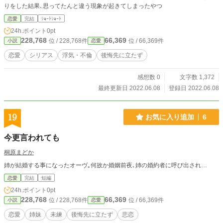
りをした結果､思ってたんと違う現象が起きてしまったやつ
恋愛
完結
ｼｮｰﾄｼｮｰﾄ
24h.ポイント
0pt
228,768
66,369
位 / 228,768件
位 / 66,369件
小説
恋愛
恋愛
シリアス
浮気・不倫
後悔先に立たず
感想数 0
文字数 1,372
最終更新日 2022.06.08
登録日 2022.06.08
19
お気に入り追加
6
今更言われても
桐原まどか
姉が結婚する事になったオーヴ｡何故か婚姻前夜､姉の婚約者に呼び出され…
恋愛
完結
短編
24h.ポイント
0pt
228,768
66,369
位 / 228,768件
位 / 66,369件
小説
恋愛
恋愛
姉妹
未練
後悔先に立たず
悲恋