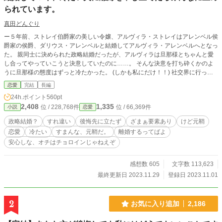
られています。
真田どんぐり
ー５年前、ストレイ伯爵家の美しい令嬢、アルヴィラ・ストレイはアレンベル侯
爵家の侯爵、ダリウス・アレンベルと結婚してアルヴィラ・アレンベルへとなっ
た。 親同士に決められた政略結婚だったが、アルヴィラは旦那様とちゃんと愛
し合ってやっていこうと決意していたのに……。 そんな決意を打ち砕くかのよ
うに旦那様の態度はずっと冷たかった。 (しかも私にだけ！！) 社交界に行って
も、使用人の前でもどんな時でも冷たい態度を取られた私は周りの噂の恰好の
恋愛
完結
長編
的。 最初こそ我慢していたが、ある日、偶然旦那様とその幼馴染の不倫疑惑を
24h.ポイント
560pt
耳にする。 (((こんな仕打ち、あんまりよーー！！))) 旦那様の態度にとうとう耐
2,408
1,335
位 / 228,768件
位 / 66,369件
小説
恋愛
えられなくなった私は、ついに離縁を決意したーーーー。
政略結婚？
すれ違い
後悔先に立たず
ざまぁ要素あり
けど元鞘
恋愛
冷たい
すまんな、元鞘だ。
離婚するってばよ
安心しな、オチはチョロインじゃねえぞ
感想数 605
文字数 113,623
最終更新日 2023.11.29
登録日 2023.11.01
2
お気に入り追加
2,186