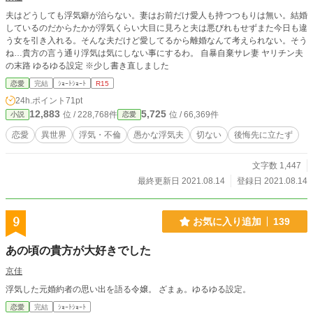
夫はどうしても浮気癖が治らない。妻はお前だけ愛人も持つつもりは無い。結婚
しているのだからたかが浮気くらい大目に見ろと夫は悪びれもせずまた今日も違
う女を引き入れる。そんな夫だけど愛してるから離婚なんて考えられない。そう
ね…貴方の言う通り浮気は気にしない事にするわ。 自暴自棄サレ妻 ヤリチン夫
の末路 ゆるゆる設定 ※少し書き直しました
恋愛
完結
ｼｮｰﾄｼｮｰﾄ
R15
24h.ポイント
71pt
12,883
5,725
位 / 228,768件
位 / 66,369件
小説
恋愛
恋愛
異世界
浮気・不倫
愚かな浮気夫
切ない
後悔先に立たず
文字数 1,447
最終更新日 2021.08.14
登録日 2021.08.14
9
お気に入り追加
139
あの頃の貴方が大好きでした
京佳
浮気した元婚約者の思い出を語る令嬢。 ざまぁ。ゆるゆる設定。
恋愛
完結
ｼｮｰﾄｼｮｰﾄ