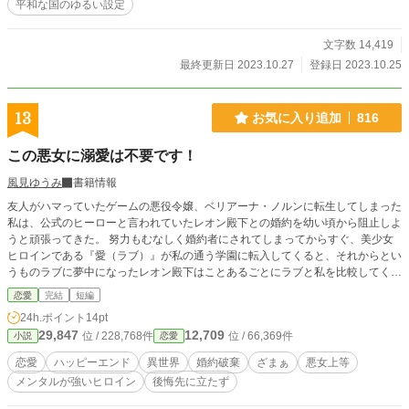
平和な国のゆるい設定
文字数 14,419
最終更新日 2023.10.27
登録日 2023.10.25
13
お気に入り追加
816
この悪女に溺愛は不要です！
風見ゆうみ
書籍情報
友人がハマっていたゲームの悪役令嬢、ベリアーナ・ノルンに転生してしまった
私は、公式のヒーローと言われていたレオン殿下との婚約を幼い頃から阻止しよ
うと頑張ってきた。 努力もむなしく婚約者にされてしまってからすぐ、美少女
ヒロインである『愛（ラブ）』が私の通う学園に転入してくると、それからとい
うものラブに夢中になったレオン殿下はことあるごとにラブと私を比較してくる
ようになる。お互いが婚約を解消したいのは山々だったが、親の反対があってで
恋愛
完結
短編
きない。するといつしか、私がレオン殿下をもてあそぶ悪女だと噂されるように
24h.ポイント
14pt
なる。それは私の有責で婚約を破棄しようとするレオン殿下とラブの策略だっ
29,847
12,709
位 / 228,768件
位 / 66,369件
小説
恋愛
た。 私と同じく転生者のラブは、絶望する私を見たかったようだけれど、お生
憎様。悪女はそんなことくらいで凹むような人間じゃないのよ。
恋愛
ハッピーエンド
異世界
婚約破棄
ざまぁ
悪女上等
メンタルが強いヒロイン
後悔先に立たず