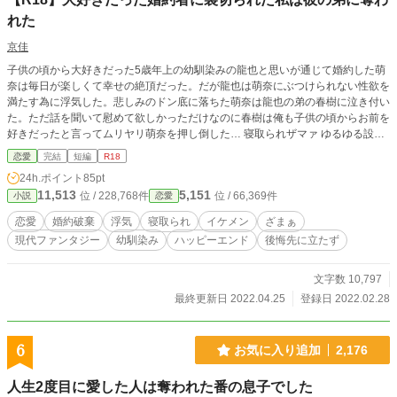
れた
京佳
子供の頃から大好きだった5歳年上の幼馴染みの龍也と思いが通じて婚約した萌
奈は毎日が楽しくて幸せの絶頂だった。だが龍也は萌奈にぶつけられない性欲を
満たす為に浮気した。悲しみのドン底に落ちた萌奈は龍也の弟の春樹に泣き付い
た。ただ話を聞いて慰めて欲しかっただけなのに春樹は俺も子供の頃からお前を
好きだったと言ってムリヤリ萌奈を押し倒した… 寝取られザマァ ゆるゆる設定
※読み返して誤字訂正してます
恋愛
完結
短編
R18
24h.ポイント
85pt
11,513
5,151
位 / 228,768件
位 / 66,369件
小説
恋愛
恋愛
婚約破棄
浮気
寝取られ
イケメン
ざまぁ
現代ファンタジー
幼馴染み
ハッピーエンド
後悔先に立たず
文字数 10,797
最終更新日 2022.04.25
登録日 2022.02.28
6
お気に入り追加
2,176
人生2度目に愛した人は奪われた番の息子でした