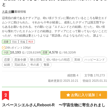
と
大森 樹
書籍情報
辺境伯の娘であるナディアは、幼い頃ドラゴンに襲われているところを騎士エド
ムンドに助けられた。 それから十年が経過し、成長したナディアは国王陛下か
らあるお願いをされる。その願いとは『エドムンドとの結婚』だった。 幼い頃
から憧れていたエドムンドとの結婚は、ナディアにとって願ってもいないことだ
ったが、その結婚は妻というよりは『世話係』のようなものだった。 誰よりも
強い騎士団長だったエドムンドは、ある事件で左目を失ってから騎士をやめ、酒
恋愛
完結
長編
R15
を浴びるほど飲み、自堕落な生活を送っているため今はもう英雄とは思えない姿
24h.ポイント
106pt
になっていた。 貴族令嬢らしいことは何もできない仮の妻が、愛する隻眼騎士
10,193
4,578
位 / 228,619件
位 / 66,320件
小説
恋愛
のためにできることはあるのか？ 前向き一途な辺境伯令嬢×俺様で不器用な最強
騎士の物語です。 ※いつもお読みいただきありがとうございます。中途半端な
恋愛
貴族令嬢
騎士団長
幼い頃からの初恋
英雄
ハッピーエンド
ところで長期間投稿止まってしまい申し訳ありません。2025年10月6日〜投稿
結婚
完結済み
年の差
隻眼
再開しております。
感想数 4
文字数 170,273
最終更新日 2025.10.21
登録日 2025.01.31
2
お気に入り追加
4
スペースシエルさんReboot-R 〜宇宙生物に寄生されまし