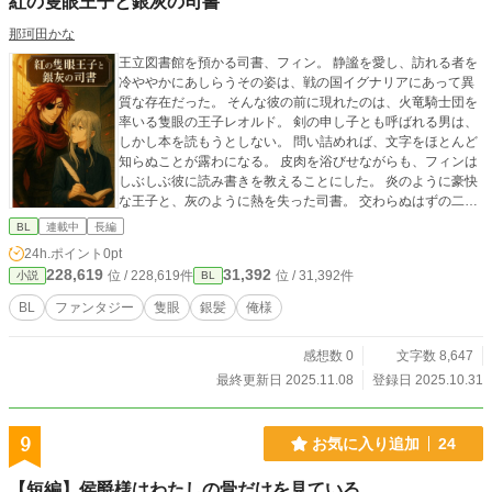
紅の隻眼王子と銀灰の司書
那珂田かな
王立図書館を預かる司書、フィン。 静謐を愛し、訪れる者を
冷ややかにあしらうその姿は、戦の国イグナリアにあって異
質な存在だった。 そんな彼の前に現れたのは、火竜騎士団を
率いる隻眼の王子レオルド。 剣の申し子とも呼ばれる男は、
しかし本を読もうとしない。 問い詰めれば、文字をほとんど
知らぬことが露わになる。 皮肉を浴びせながらも、フィンは
しぶしぶ彼に読み書きを教えることにした。 炎のように豪快
な王子と、灰のように熱を失った司書。 交わらぬはずの二人
のやり取りは、やがて互いの心に揺らぎを生み、王国の未来
BL
連載中
長編
さえも左右していく。
24h.ポイント
0pt
228,619
31,392
位 / 228,619件
位 / 31,392件
小説
BL
BL
ファンタジー
隻眼
銀髪
俺様
感想数 0
文字数 8,647
最終更新日 2025.11.08
登録日 2025.10.31
9
お気に入り追加
24
【短編】侯爵様はわたしの骨だけを見ている