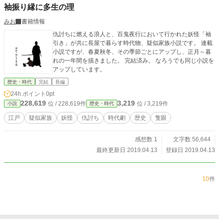
袖振り縁に多生の理
みお
書籍情報
仇討ちに燃える浪人と、百鬼夜行において行かれた妖怪「袖
引き」が共に長屋で暮らす時代物、疑似家族小説です。 連載
小説ですが、春夏秋冬、その季節ごとにアップし、正月～暮
れの一年間を描きました。 完結済み。 なろうでも同じ小説を
アップしています。
歴史・時代
完結
長編
24h.ポイント
0pt
228,619
3,219
位 / 228,619件
位 / 3,219件
小説
歴史・時代
江戸
疑似家族
妖怪
仇討ち
時代劇
歴史
隻眼
感想数 1
文字数 56,644
最終更新日 2019.04.13
登録日 2019.04.13
10
件