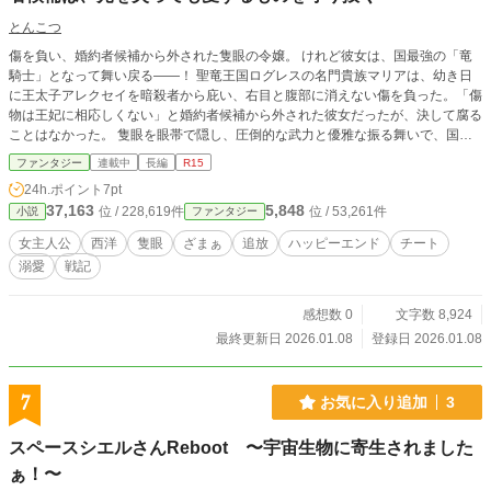
とんこつ
傷を負い、婚約者候補から外された隻眼の令嬢。 けれど彼女は、国最強の「竜
騎士」となって舞い戻る――！ 聖竜王国ログレスの名門貴族マリアは、幼き日
に王太子アレクセイを暗殺者から庇い、右目と腹部に消えない傷を負った。「傷
物は王妃に相応しくない」と婚約者候補から外された彼女だったが、決して腐る
ことはなかった。 隻眼を眼帯で隠し、圧倒的な武力と優雅な振る舞いで、国を
守る「独眼竜騎士」となったのだ。 「国の為、王家の為、殿下の為に、この身
ファンタジー
連載中
長編
R15
が盾になるなら安いものですわ」 しかし、新たに現れた隣国の王女エリザベー
24h.ポイント
7pt
トにより、マリアは理不尽な選択を迫られる。 「騎士を辞めるか、辺境の最前
37,163
5,848
位 / 228,619件
位 / 53,261件
小説
ファンタジー
線へ消えるか。…それとも」 愛する王太子と国の未来を守るため、マリアは自
ら辺境行きを選ぶ。 それは、最強の破壊本能を持つ「竜還り」の皇子との、国
女主人公
西洋
隻眼
ざまぁ
追放
ハッピーエンド
チート
を賭けた戦いの始まりだった。 ※隻眼の女騎士が、有能な従者（猫被りメイド
溺愛
戦記
＆毒舌インテリ副官）と共に、敵や理不尽を実力でねじ伏せ、光を失ってでも愛
を貫く物語。 ※ハッピーエンド確約です。
感想数 0
文字数 8,924
最終更新日 2026.01.08
登録日 2026.01.08
7
お気に入り追加
3
スペースシエルさんReboot 〜宇宙生物に寄生されました
ぁ！〜