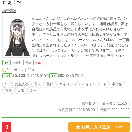
たぁ！〜
柚亜紫翼
シエルさんはお父さんから譲られた小型宇宙船に乗ってハン
ターというお仕事をして暮らしています。 趣味は読書、夢は
自然豊かな惑星で市民権とお家を手に入れのんびり暮らす
事！、でもシエルさんの身体の中には凶悪な生物が寄生して
いて・・・。 こちらは「スペースシエルさんReboot 〜宇宙
生物に寄生されましたぁ！〜」のR-18版です、対象となるお
話にはタイトルに（えっち）と記載してあります。 （健全
版）スペースシエルさんReboot 〜宇宙生物に寄生されまし
たぁ！〜はこちら。 https://www.alphapolis.co.jp/novel/65235
SF
連載中
長編
R18
7507/49866056 2026年4月27日 001話〜024話の内容を加筆
24h.ポイント
21pt
修正しました。
25,133
205
位 / 228,619件
位 / 6,731件
小説
SF
SF
女主人公
貧乳
隻眼
エイリアン
バイオハザード
宇宙船
冒険
日常
寄生
感想数 0
文字数 141,515
最終更新日 2026.06.20
登録日 2024.09.30
3
お気に入り追加
725