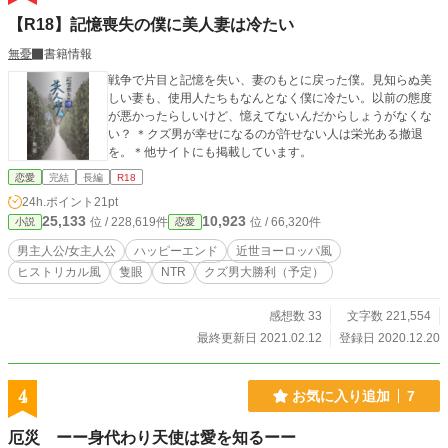
【R18】記憶喪失の僕に美人妻は冷たい
無憂
書籍情報
戦争で片目と記憶を失い、妻のもとに戻った僕。見知らぬ美
しい妻も、使用人たちもなんとなく僕に冷たい。以前の態度
が悪かったらしいけど、憶えてないんだからしょうがなくな
い？ ＊クズ男が幸せになるのが許せない人は栄光ある撤退
を。＊他サイトにも掲載しています。
恋愛
完結
長編
R18
24h.ポイント
21pt
25,133
10,923
位 / 228,619件
位 / 66,320件
小説
恋愛
男主人公/女主人公
ハッピーエンド
近世ヨーロッパ風
ヒストリカル風
隻眼
NTR
クズ男大勝利（予定）
感想数 33
文字数 221,554
最終更新日 2021.02.12
登録日 2020.12.20
4
お気に入り追加
7
厄災 ーー身代わり天使は愛を知るーー