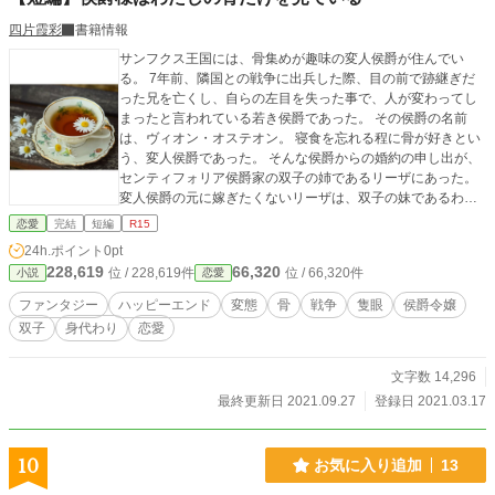
四片霞彩
書籍情報
サンフクス王国には、骨集めが趣味の変人侯爵が住んでい
る。 7年前、隣国との戦争に出兵した際、目の前で跡継ぎだ
った兄を亡くし、自らの左目を失った事で、人が変わってし
まったと言われている若き侯爵であった。 その侯爵の名前
は、ヴィオン・オステオン。 寝食を忘れる程に骨が好きとい
う、変人侯爵であった。 そんな侯爵からの婚約の申し出が、
センティフォリア侯爵家の双子の姉であるリーザにあった。
変人侯爵の元に嫁ぎたくないリーザは、双子の妹であるわた
しーールイーザに、身代わりを頼んできたのだった。 「私じ
恋愛
完結
短編
R15
ゃなくても、顔形がよく似た双子の妹のルイーザなら、侯爵
24h.ポイント
0pt
様も渋々、納得されると思います」 そうして、わたしはリー
228,619
66,320
位 / 228,619件
位 / 66,320件
小説
恋愛
ザとして侯爵家へと向かうことになったのだった。 骨好き変
人侯爵との婚約のためにーー。 ※焼死体の描写があります。
ファンタジー
ハッピーエンド
変態
骨
戦争
隻眼
侯爵令嬢
※表紙は、pixabay様よりお借りしています。
双子
身代わり
恋愛
文字数 14,296
最終更新日 2021.09.27
登録日 2021.03.17
10
お気に入り追加
13