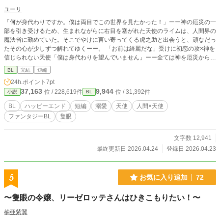
ユーリ
「何が身代わりですか。僕は両目でこの世界を見たかった！」ーー神の厄災の一
部を引き受けるため、生まれながらに右目を塞がれた天使のライムは、人間界の
魔法省に勤めていた。そこでやけに言い寄ってくる虎之助と出会うと、頑なだっ
たその心が少しずつ解れてゆくーー。 「お前は綺麗だな」受けに初恋の攻×神を
信じられない天使「僕は身代わりを望んでいません」ーー全ては神を厄災から守
るため。「けれども僕は神を憎む」。
BL
完結
短編
24h.ポイント
7pt
37,163
9,944
位 / 228,619件
位 / 31,392件
小説
BL
BL
ハッピーエンド
短編
溺愛
天使
人間×天使
ファンタジーBL
隻眼
文字数 12,941
最終更新日 2026.04.24
登録日 2026.04.23
5
お気に入り追加
72
〜隻眼の令嬢、リーゼロッテさんはひきこもりたい！〜
柚亜紫翼