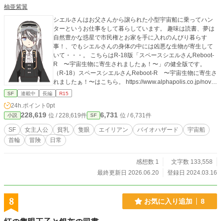
柚亜紫翼
シエルさんはお父さんから譲られた小型宇宙船に乗ってハン
ターというお仕事をして暮らしています。 趣味は読書、夢は
自然豊かな惑星で市民権とお家を手に入れのんびり暮らす
事！、でもシエルさんの身体の中には凶悪な生物が寄生して
いて・・・。 こちらはR-18版「スペースシエルさんReboot-
R 〜宇宙生物に寄生されましたぁ！〜」の健全版です。
（R-18）スペースシエルさんReboot-R 〜宇宙生物に寄生さ
れましたぁ！〜はこちら。 https://www.alphapolis.co.jp/nove
l/652357507/80907642 2026年4月27日 001話〜024話の内
SF
連載中
長編
R15
容を加筆修正しました。
24h.ポイント
0pt
228,619
6,731
位 / 228,619件
位 / 6,731件
小説
SF
SF
女主人公
貧乳
隻眼
エイリアン
バイオハザード
宇宙船
首輪
冒険
日常
感想数 1
文字数 133,558
最終更新日 2026.06.20
登録日 2024.03.16
8
お気に入り追加
8