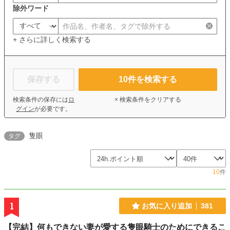
除外ワード
+ さらに詳しく検索する
保存する
10
件を検索する
検索条件の保存には
ロ
× 検索条件をクリアする
グイン
が必要です。
隻眼
タグ
10
件
1
お気に入り追加
381
【完結】何もできない妻が愛する隻眼騎士のためにできるこ