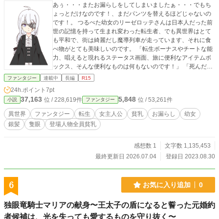
あぅ・・・またお漏らしをしてしまいましたぁ・・・でもち
ょっとだけなのです！、まだパンツを替えるほどじゃないの
です！。 つるぺた幼女のリーゼロッテさんは日本人だった前
世の記憶を持って生まれ変わった転生者、でも異世界はとて
も平和で、街は綺麗だし魔導列車が走っています、それに食
べ物がとても美味しいのです。 「転生ボーナスやチートな能
力、唱えると現れるステータス画面、旅に便利なアイテムボ
ックス、そんな便利なものは何もないのです！」 「死んだ後
に出てくる筈の怪しい神様にも会ってない！、契約してくれ
ファンタジー
連載中
長編
R15
る妖精さんはどこ？、お友達になってくれる神獣は？、なん
24h.ポイント
7pt
で居ないの？、ちょっと待ってよ・・・」 そんな不満を呟き
37,163
5,848
位 / 228,619件
位 / 53,261件
小説
ファンタジー
ながら、リーゼロッテさんは優しい家族に愛されて今日も優
雅な引きこもり生活のために頑張るのです！。 ※「小説家に
異世界
ファンタジー
転生
女主人公
貧乳
お漏らし
幼女
なろう」「カクヨム」にも投稿しています。 ※イラストはC
銀髪
隻眼
登場人物全員貧乳
HARAT GENESISで作成しました。 https://charat.me/genesis
感想数 1
文字数 1,135,453
最終更新日 2026.07.04
登録日 2023.08.30
6
お気に入り追加
0
独眼竜騎士マリアの献身〜王太子の盾になると誓った元婚約
者候補は、光を失っても愛するものを守り抜く〜