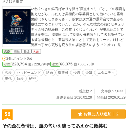
ささゆき細雪
いわくつきの鉱石ばかりを狙う”怪盗キャリコ”としての秘密を
抱えながら、ふだんは美術商の学芸員として働いている霧島
更紗（きりしまさらさ）。彼女は次の夏の展示会での盗みを
最後にするつもりでいた。 だが、そんな彼女の前にセキュリ
ティ会社の取締役、九条黎（くじょうれい）が現れたことで
前途多難に。 御曹司にして冷徹な分析官として名を馳せてい
る彼は最初から「要監視人物」として更紗をマーク。けれど
警察の手から更紗を庇う彼の姿は恋人のようで？ 徐々に見え
て来る九条の理性を超えた執着。 彼女を暴きたい御曹司の執
恋愛
完結
長編
R18
着の果てにあるのは任務なのか、それとも本気の恋なのか―
24h.ポイント
0pt
―。 「君が何者であっても構わない。俺の謎――俺の獲物で
228,794
66,375
位 / 228,794件
位 / 66,375件
小説
恋愛
いて」 これは、初めて出逢った瞬間に「堕ちてしまった」御
曹司と、敵対関係のはずがいつしか彼に囲い込まれ快楽に堕
恋愛
ハッピーエンド
結婚
御曹司
怪盗
令嬢
エタニティ
とされ――惹かれながらも正体を隠そうとする怪盗令嬢の、
現代
執愛
秘密
嘘と真実が絡み合う危険でミステリアスな恋のおはなし。
感想数 2
文字数 97,633
最終更新日 2026.02.28
登録日 2026.01.29
26
お気に入り追加
2
その歪な恋情は、血の匂いを纏ってあえかに微笑む