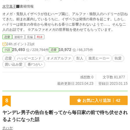
水守真子
書籍情報
オメガ・兎獣人イザベラが住むハーブ園に、アルファ・狼獣人のハドリーが訪ね
てきた。頼まれ案内しているうちに、イザベラは発情の発作を起こす。しかし、
ハドリーは彼女の存在から発せられる香りに影響されないようで......。そんな二
人のお話です。 ※アルファオメガの世界観を使わせてもらっています。
恋愛
連載中
長編
R18
24h.ポイント
21pt
25,493
10,972
位 / 228,794件
位 / 66,375件
小説
恋愛
恋愛
ハッピーエンド
オメガアルファ
獣人
腹黒ヒーロー
執愛
囲い込み愛
番/つがい
感想数 0
文字数 81,877
最終更新日 2023.04.23
登録日 2023.01.15
8
お気に入り追加
42
ヤンデレ男子の告白を断ってから毎日家の前で待ち伏せされ
るようになった話
チハヤ