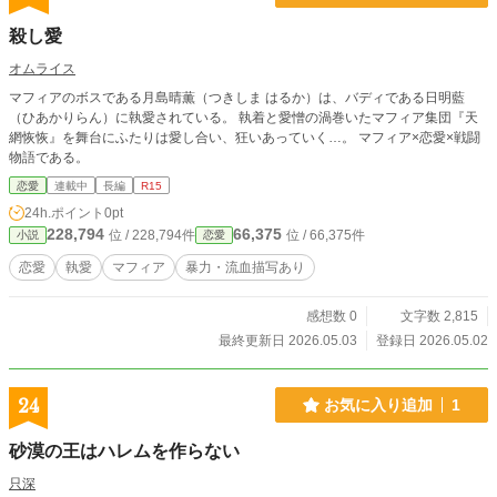
殺し愛
オムライス
マフィアのボスである月島晴薫（つきしま はるか）は、バディである日明藍
（ひあかりらん）に執愛されている。 執着と愛憎の渦巻いたマフィア集団『天
網恢恢』を舞台にふたりは愛し合い、狂いあっていく…。 マフィア×恋愛×戦闘
物語である。
恋愛
連載中
長編
R15
24h.ポイント
0pt
228,794
66,375
位 / 228,794件
位 / 66,375件
小説
恋愛
恋愛
執愛
マフィア
暴力・流血描写あり
感想数 0
文字数 2,815
最終更新日 2026.05.03
登録日 2026.05.02
24
お気に入り追加
1
砂漠の王はハレムを作らない
只深