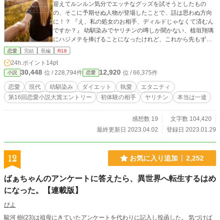
迎えてルンルン気分でエッチなグッズを試そうとしたもの
の、そこに予期せぬ人物が登場したことで、話は思わぬ方向
に！？ 『え、私の処女のお相手、ディルドじゃなくて済むん
ですか？』 幼馴染みでヤリチンの噂しか聞かない、植垣翔璃
にハジメテを捧げることになったけれど、これから先もずっ
とおデブなキャラで生きて行くのか悩んだ美都真は留学を決
恋愛
完結
長編
R18
意。 ダイエットしてみせます！！
24h.ポイント
14pt
30,448
12,920
位 / 228,794件
位 / 66,375件
小説
恋愛
恋愛
現代
幼馴染み
ダイエット
執愛
エタニティ
第16回恋愛小説大賞エントリー
初体験の相手
ヤリチン
本当は一途
感想数 19
文字数 104,420
最終更新日 2023.04.02
登録日 2023.01.29
12
お気に入り追加
2,252
ばぁちゃんのアンケートに答えたら、異世界へ転生するはめ
になった。【連載版】
ぴよ
駿河 樹(23)は祖母にきていたアンケートを代わりに記入し投函した。 気づけば