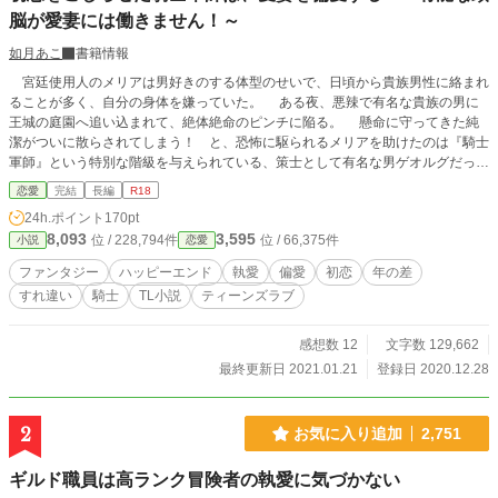
脳が愛妻には働きません！～
如月あこ
書籍情報
宮廷使用人のメリアは男好きのする体型のせいで、日頃から貴族男性に絡まれ
ることが多く、自分の身体を嫌っていた。 ある夜、悪辣で有名な貴族の男に
王城の庭園へ追い込まれて、絶体絶命のピンチに陥る。 懸命に守ってきた純
潔がついに散らされてしまう！ と、恐怖に駆られるメリアを助けたのは『騎士
軍師』という特別な階級を与えられている、策士として有名な男ゲオルグだっ
た。 メリアはゲオルグの提案で、大切な人たちを守るために、彼と契約結婚
恋愛
完結
長編
R18
をすることになるが――。 騎士軍師（40歳）×宮廷使用人（22歳） ひた
24h.ポイント
170pt
すら不器用で素直な二人の、両片想いむずむずストーリー。 ※ヒロインは、む
8,093
3,595
位 / 228,794件
位 / 66,375件
小説
恋愛
ちっとした体型（太っているわけではないが、本人は太っていると思い込んでい
る）
ファンタジー
ハッピーエンド
執愛
偏愛
初恋
年の差
すれ違い
騎士
TL小説
ティーンズラブ
感想数 12
文字数 129,662
最終更新日 2021.01.21
登録日 2020.12.28
2
お気に入り追加
2,751
ギルド職員は高ランク冒険者の執愛に気づかない