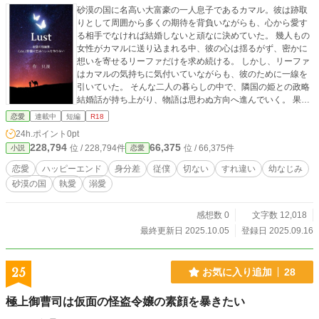
砂漠の国に名高い大富豪の一人息子であるカマル。彼は跡取
りとして周囲から多くの期待を背負いながらも、心から愛す
る相手でなければ結婚しないと頑なに決めていた。 幾人もの
女性がカマルに送り込まれる中、彼の心は揺るがず、密かに
想いを寄せるリーファだけを求め続ける。 しかし、リーファ
はカマルの気持ちに気付いていながらも、彼のために一線を
引いていた。 そんな二人の暮らしの中で、隣国の姫との政略
結婚話が持ち上がり、物語は思わぬ方向へ進んでいく。 果た
して、カマルの想いはリーファに届くのか？侍従と主の禁じ
恋愛
連載中
短編
R18
られた恋の行方は――。 切なく甘い主従関係が紡ぐ、砂漠の
24h.ポイント
0pt
国のラブストーリー。 ⭐︎マークがついている話は性描写があ
228,794
66,375
位 / 228,794件
位 / 66,375件
小説
恋愛
ります。 作者のエモいシチュエーションでひたすら欲望のま
まに書き綴った短編集の一つ目です。
恋愛
ハッピーエンド
身分差
従僕
切ない
すれ違い
幼なじみ
砂漠の国
執愛
溺愛
感想数 0
文字数 12,018
最終更新日 2025.10.05
登録日 2025.09.16
25
お気に入り追加
28
極上御曹司は仮面の怪盗令嬢の素顔を暴きたい