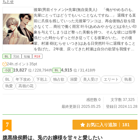
ちとせ
後輩(男前イケメン)×先輩(無自覚美人) 「俺がやめるのも、
先輩にとってはどうでもいいことなんですね…」 退職する直
前に爪痕を残していった元後輩ワンコは、再会後独占欲を隠
さなくて… 商社で働く雨宮 叶斗(あめみや かなと)は冷たい印
象を与えてしまうほど整った美貌を持つ。 そんな彼には指導
係だった時からずっと付き従ってくる後輩がいた。 その後
輩、村瀬 樹(むらせ いつき)はある日突然叶斗に退職すること
を告げた。 2年後、戻ってきた村瀬は自分の欲望を我慢する
ことをせず… 後半甘々です。 すれ違いもありますが、結局攻
BL
完結
短編
R18
めは最初から最後まで受け大好きで、受けは終始振り回され
24h.ポイント
35pt
てます。
19,827
4,915
位 / 228,794件
位 / 31,418件
小説
BL
BL
年下攻め
下剋上
独占欲
溺愛
美人受け
エリート
執着
執愛
高嶺の花
感想数 0
文字数 37,325
最終更新日 2025.05.25
登録日 2024.11.28
7
お気に入り追加
181
腹黒狼侯爵は、兎のお嬢様を甘々と愛したい