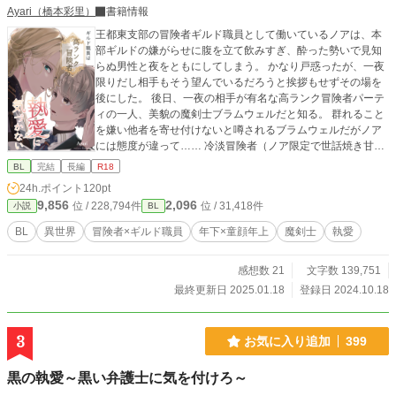
Ayari（橋本彩里）
書籍情報
王都東支部の冒険者ギルド職員として働いているノアは、本
部ギルドの嫌がらせに腹を立て飲みすぎ、酔った勢いで見知
らぬ男性と夜をともにしてしまう。 かなり戸惑ったが、一夜
限りだし相手もそう望んでいるだろうと挨拶もせずその場を
後にした。 後日、一夜の相手が有名な高ランク冒険者パーテ
ィの一人、美貌の魔剣士ブラムウェルだと知る。 群れること
を嫌い他者を寄せ付けないと噂されるブラムウェルだがノア
には態度が違って…… 冷淡冒険者（ノア限定で世話焼き甘え
た）とマイペースギルド職員、周囲の思惑や過去が交差す
BL
完結
長編
R18
る。 表紙は友人絵師kouma.作です♪
24h.ポイント
120pt
9,856
2,096
位 / 228,794件
位 / 31,418件
小説
BL
BL
異世界
冒険者×ギルド職員
年下×童顔年上
魔剣士
執愛
感想数 21
文字数 139,751
最終更新日 2025.01.18
登録日 2024.10.18
3
お気に入り追加
399
黒の執愛～黒い弁護士に気を付けろ～