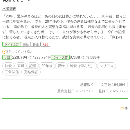
見捨てた。〜
水瀬輝夜
「20年。愛が深まるほど、あの日の友は静かに壊れていた。」 20年前、僕らは
一緒に地獄を見た。 でも、20年後の今、僕らの運命は残酷なまでに分かたれて
いる。 南の島で、最愛の人と完璧な幸福に溺れる者。 過去の泥沼から抜け出せ
ず、苦しんで生きてきた者。 そして、自分が誰かもわからぬまま、空白の記憶
に怯える者。 視点が入れ替わるたび、残酷な真実が暴かれていく。 「救われた
側」から見れば、ここは美しい天国だ。 「救われなかった側」から見れば、こ
ライト文芸
完結
長編
R15
こは吐き気がするほど醜い地獄だ。 同じ時間を生きてきたはずなのに、僕らの
24h.ポイント
0pt
記憶はもう、二度と重ならない。 友が壊れていく悲鳴……そんなものも、波の
228,794
9,588
位 / 228,794件
位 / 9,588件
小説
ライト文芸
音でかき消され僕たちには届かない。 だって彼女とともに生きる為に、世界を
見捨てると決めたんだから。 ――これは、人生を賭けて織りなす、最も美しく
執愛
束縛
記憶
20年後
愛憎
純愛（歪んだ）
シリアス
冷酷な『断絶（セパレート）』の記録。
三角関係
完結保証
感想数 0
文字数 194,094
最終更新日 2026.05.03
登録日 2026.03.23
29
件