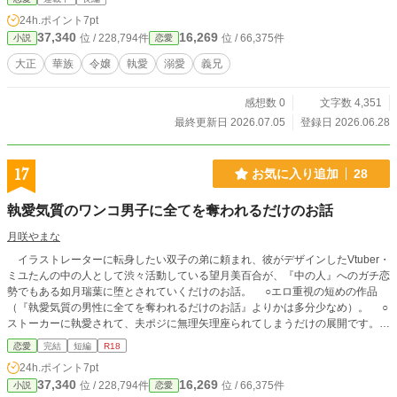
24h.ポイント
7pt
37,340
16,269
位 / 228,794件
位 / 66,375件
小説
恋愛
大正
華族
令嬢
執愛
溺愛
義兄
感想数 0
文字数 4,351
最終更新日 2026.07.05
登録日 2026.06.28
17
お気に入り追加
28
執愛気質のワンコ男子に全てを奪われるだけのお話
月咲やまな
イラストレーターに転身したい双子の弟に頼まれ、彼がデザインしたVtuber・
ミユたんの中の人として渋々活動している望月美百合が、『中の人』へのガチ恋
勢でもある如月瑞葉に堕とされていくだけのお話。 ○エロ重視の短めの作品
（『執愛気質の男性に全てを奪われるだけのお話』よりかは多分少なめ）。 ○
ストーカーに執愛されて、夫ポジに無理矢理座られてしまうだけの展開です。
○同人誌とかボイスドラマみたいな雰囲気かと。 ○『執愛気質の男性に全て
恋愛
完結
短編
R18
を奪われるだけのお話』と同系のタイトルですが関連はありません。ノリは同じ
24h.ポイント
7pt
ですけど。
37,340
16,269
位 / 228,794件
位 / 66,375件
小説
恋愛