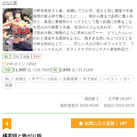
ひなた翠
小野寺真弥３１歳。 転職して三か月。恋人と同じ職場で中途
採用の新人枠で働くことに……。 朝から晩まで必死に働く自
分と、真逆に事務所のトップ２として悠々自適に仕事をこな
す恋人の小林豊２８歳。 生活のリズムも合わず……年下ワン
コ攻め小林に毎晩のように求められてーー。 どうしたらいい
のかと迷走する真弥をよそに、熱すぎる想いをぶつけてくる
小林を拒めなくて……。 忙しい大人の甘いオフィスラブ。 フ
ジョッシーさんの、オフィスラブのコンテスト参加作品で
す。
BL
完結
短編
R18
24h.ポイント
85pt
11,960
2,695
位 / 228,794件
位 / 31,418件
小説
BL
BL
弁護士
年下ワンコ攻め
先輩後輩
年下攻め
ハピエン
甘々
執愛
感想数 2
文字数 28,997
最終更新日 2019.09.08
登録日 2019.09.05
4
お気に入り追加
187
橘若頭と怖がり姫