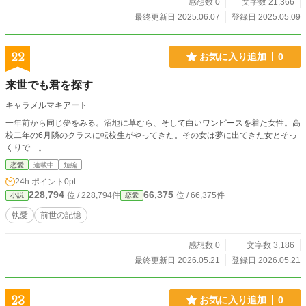
感想数 0
文字数 21,366
最終更新日 2025.06.07
登録日 2025.05.09
22
お気に入り追加
0
来世でも君を探す
キャラメルマキアート
一年前から同じ夢をみる。沼地に草むら、そして白いワンピースを着た女性。高
校二年の6月隣のクラスに転校生がやってきた。その女は夢に出てきた女とそっ
くりで…。
恋愛
連載中
短編
24h.ポイント
0pt
228,794
66,375
位 / 228,794件
位 / 66,375件
小説
恋愛
執愛
前世の記憶
感想数 0
文字数 3,186
最終更新日 2026.05.21
登録日 2026.05.21
23
お気に入り追加
0