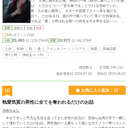
つ。 大神に救われた後、神社の一角で静かに暮らしていた彼
は、 ただひとつ――“音を奏でること”だけを求めていた。
夜、人の姿に顕現し、ギターや琵琶で人々へ音を届ける
日々。 だがある日、彼の中で眠っていた“香り”が目覚める。
それは「番」と呼ばれる唯一の存在を引き寄せる証――。 そ
して出会ったのは、霊感を持つひとりの女性、天川紬。 ライ
恋愛
連載中
短編
R18
ブ会場で彼を見た瞬間、 紬は感じた――甘く、抗えない香り
24h.ポイント
21pt
と、赤い蛇の影を。 惹かれ合う二人。 だが同時に、過去に滅
25,493
10,972
位 / 228,794件
位 / 66,375件
小説
恋愛
びたはずの“黒い影”もまた目覚めていく――。 「番を得るこ
とが、こんなにも苦しいなんて……」 愛か、使命か。 音と本
人外
蛇神
蛇
番
ファンタジー
シリアス
執愛
異種恋愛
能に導かれる、蛇神と人間の運命。 これは―― 執愛に溺れ
神×人間
挿絵あり（AI）
る“番”の物語。 人外（蛇神）×人間 現代和風×異種間恋愛ファ
ンタジー 「蛇の香は藤」に次ぐ外伝――もうひとつの愛のか
たち。 年齢制限あるものはタイトル前に「※」がついており
感想数 0
文字数 149,112
ます。 他サイトでも同作品を掲載中。表紙&一部の話の挿絵
最終更新日 2026.07.30
登録日 2025.06.03
に生成AI画像（★印表示）を使用しています。 26.7.30 二
章 拾伍話 更新
10
お気に入り追加
27
執愛気質の男性に全てを奪われるだけのお話
月咲やまな
今までずっと平凡な生活を送ってきた女性の生活が、見知らぬ男の手で一瞬に
して壊れていくだけのお話。男性側の一人勝ちって感じなのでメリバ寄りエンド