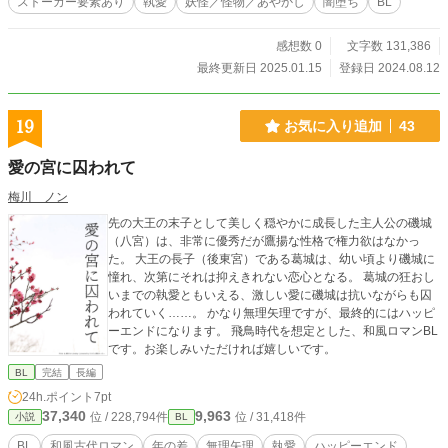
ストーカー要素あり
執愛
妖怪／怪物／あやかし
闇堕ち
BL
感想数 0
文字数 131,386
最終更新日 2025.01.15
登録日 2024.08.12
19
お気に入り追加
43
愛の宮に囚われて
梅川 ノン
先の大王の末子として美しく穏やかに成長した主人公の磯城
（八宮）は、非常に優秀だが鷹揚な性格で権力欲はなかっ
た。 大王の長子（後東宮）である葛城は、幼い頃より磯城に
憧れ、次第にそれは抑えきれない恋心となる。 葛城の狂おし
いまでの執愛ともいえる、激しい愛に磯城は抗いながらも囚
われていく……。 かなり無理矢理ですが、最終的にはハッピ
ーエンドになります。 飛鳥時代を想定とした、和風ロマンBL
です。お楽しみいただければ嬉しいです。
BL
完結
長編
24h.ポイント
7pt
37,340
9,963
位 / 228,794件
位 / 31,418件
小説
BL
BL
和風古代ロマン
年の差
無理矢理
執愛
ハッピーエンド