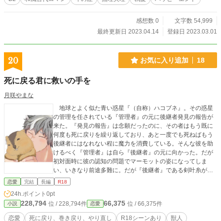
感想数 0
文字数 54,999
最終更新日 2023.04.14
登録日 2023.03.01
20
お気に入り追加
18
死に戻る君に救いの手を
月咲やまな
地球とよく似た青い惑星『（自称）ハコブネ』。その惑星
の管理を任されている『管理者』の元に後継者発見の報告が
来た。『発見の報告』は念願だったのに、その者はもう既に
何度も死に戻りを繰り返しており、あと一度でも死ねばもう
後継者にはなれない程に魔力を消費している。そんな彼を助
けるべく『管理者』は自ら『後継者』の元に向かった。だが
初対面時に彼の認知の問題でマーモットの姿になってしま
い、いきなり前途多難に。だが『後継者』である剣叶糸が癒
しに飢えていた事で側に居る事には成功。不遇な彼の心を癒
恋愛
完結
長編
R18
しつつ、“アルカナ”と名付けられた『管理者』は自分の願いを
24h.ポイント
0pt
叶えるべく、彼を助けていく。 ○執愛系の作品（これはもう
228,794
66,375
位 / 228,794件
位 / 66,375件
小説
恋愛
譲れません）。 ○R18要素強めの作品ですので、苦手な人は
ご注意を。
恋愛
死に戻り、巻き戻り、やり直し
R18シーンあり
獣人