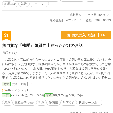
執着攻め
執愛
マーモット
感想数 0
文字数 154,610
最終更新日 2025.11.07
登録日 2025.06.23
21
お気に入り追加
14
無自覚な『執愛』気質同士だっただけのお話
月咲やまな
八乙女紗々音は前々から一人のコンビニ店員・犬飼の事を気に掛けている。会
計時にちょっとだけ接する程度の関係だが、生活が仕事中心の彼女にとっては癒
しのひと時だった。 ある日、彼の窮地を知り、八乙女は犬飼に同居を提案す
る。店員と常連客でしかなかった二人の同居生活は順調に思えたが、些細な出来
事で『八乙女はこの同居を解消したいのか』と犬飼が思い込んでしまい、絶対に
それを避けたいが故に彼は暴走してしまう。 ○執愛気質×執愛気質なお二人の
恋愛
完結
短編
R18
お話です。 ○『執愛気質の男性に全てを奪われるだけのお話』などと同系のタ
24h.ポイント
0pt
イトルですが関連はありません。ノリは同じですけど。
228,794
66,375
位 / 228,794件
位 / 66,375件
小説
恋愛
恋愛
体格差/年の差
執愛
漫画家
年下攻め
R18シーンあり