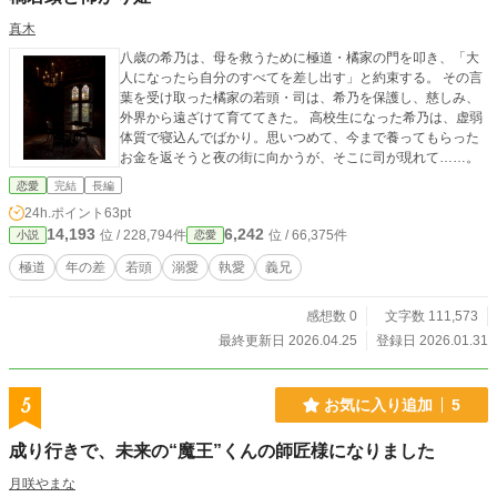
真木
八歳の希乃は、母を救うために極道・橘家の門を叩き、「大
人になったら自分のすべてを差し出す」と約束する。 その言
葉を受け取った橘家の若頭・司は、希乃を保護し、慈しみ、
外界から遠ざけて育ててきた。 高校生になった希乃は、虚弱
体質で寝込んでばかり。思いつめて、今まで養ってもらった
お金を返そうと夜の街に向かうが、そこに司が現れて……。
恋愛
完結
長編
24h.ポイント
63pt
14,193
6,242
位 / 228,794件
位 / 66,375件
小説
恋愛
極道
年の差
若頭
溺愛
執愛
義兄
感想数 0
文字数 111,573
最終更新日 2026.04.25
登録日 2026.01.31
5
お気に入り追加
5
成り行きで、未来の“魔王”くんの師匠様になりました
月咲やまな