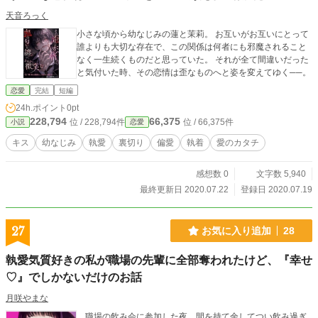
天音ろっく
小さな頃から幼なじみの蓮と茉莉。 お互いがお互いにとって
誰よりも大切な存在で、この関係は何者にも邪魔されること
なく一生続くものだと思っていた。 それが全て間違いだった
と気付いた時、その恋情は歪なものへと姿を変えてゆく──。
恋愛
完結
短編
24h.ポイント
0pt
228,794
66,375
位 / 228,794件
位 / 66,375件
小説
恋愛
キス
幼なじみ
執愛
裏切り
偏愛
執着
愛のカタチ
感想数 0
文字数 5,940
最終更新日 2020.07.22
登録日 2020.07.19
27
お気に入り追加
28
執愛気質好きの私が職場の先輩に全部奪われたけど、『幸せ
♡』でしかないだけのお話
月咲やまな
職場の飲み会に参加した夜。間を持て余してつい飲み過ぎ