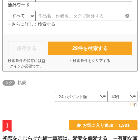
除外ワード
+ さらに詳しく検索する
保存する
29
件を検索する
検索条件の保存には
ロ
× 検索条件をクリアする
グイン
が必要です。
執愛
タグ
29
件
1
お気に入り追加
1,901
初恋をこじらせた騎士軍師は、愛妻を偏愛する ～有能な頭