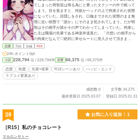
てしまった明智栞は帰る為にと乗ったタクシーの中で眠って
しまう。目を覚ますと、何故かベッドの上で拘束された状態
になっていた。目隠しをされ、口枷までされた状態のまま無
理に近い状態で『誰か』にそのまま犯されてしまう。だが明
智はその相手が誰かその声でわかってしまっていた。拘束し
た主は職場の先輩である神楽井道真だ。 「片想いの相手から
の拘束だなんて♡絶対に幸せルートに突入させて頂きま
す！」 ○エロ重視の短めの作品。 ○同人誌とかボイスドラ
恋愛
完結
短編
R18
マみたいな雰囲気かと。 ○『執愛気質の男性に全てを奪わ
24h.ポイント
0pt
れるだけのお話』などと同系のタイトルですが関連はありま
228,794
66,375
位 / 228,794件
位 / 66,375件
小説
恋愛
せん。ノリは同じですけど。
恋愛
執愛
先輩×後輩
R18シーンあり
ハッピ－エンド
ラブコメ要素あり
感想数 0
文字数 34,275
最終更新日 2025.03.07
登録日 2025.01.31
28
お気に入り追加
1
［R15］私のチョコレート
マカロンサトー