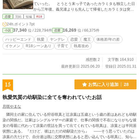
ていった。 とうとう末っ子であったカラミタも独立した日
から三年後。義兄達よりも先んじて帰省したカラミタは突如
「結婚して」と迫り、「その為にも邪魔な実父（前・魔王）
恋愛
完結
短編
R18
と実兄姉達を義兄達と共に討伐して、ボクが新たな魔王に就
24h.ポイント
7pt
任した」とレオノーラに告げる。突然そんな話をされても訳
37,340
16,269
位 / 228,794件
位 / 66,375件
小説
恋愛
が分からずレオノーラは戸惑うばかりだが、体から堕とさ
れ、自分が育てた子からの執愛に翻弄されてしまうのだっ
ハッピーエンド
執愛
ヤンデレ
恋愛
魔王
体格差/年の差
た。 ○赤子から育てた執愛気質っ子に溺愛されるお話。 ○時々
イケメン
R18シーンあり
子育て
執着攻め
性的な描写のある18禁小説なので苦手は方はご注意を。
感想数 2
文字数 164,910
最終更新日 2025.06.20
登録日 2025.01.31
15
お気に入り追加
28
執愛気質の幼馴染に全てを奪われていたお話
月咲やまな
隣同士の家に住んでいる狩谷咲真と辻凉葉は五歳という歳の差はあれども幼馴
染の関係だ。辻家はシングルマザーの家庭で、仕事の関係で不在になりがちな彼
女の母親に代わって凉葉の世話を買って出てくれている咲真は、凉葉とは半同居
状態にある。 『だけど、彼はただの幼馴染だから』 ——そう思っていたのは
凉葉の方だけで、自分達は既に交際状態にあると思い込んでいる咲真に、知らぬ