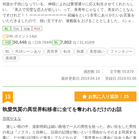
何故か子供になっている。 神様によれば要望通りに応え転生させてくれたらし
い。 「美人で完璧な恋人が欲しい」って、美青年じゃなくて、美女のことなん
ですけれど！！ ーーーーーーーーーー 続編をという非常にありがたいお言葉を
いただきましたので、拙い文ですが、連載版を上げることとしました。 (ショー
ト完結を更新してよいのか迷い新しくしました) 設定緩々ですので温かい目で読
BL
完結
短編
R18
んでいただけると幸いです。 本編完結しております。 有難いことに、ご要望を
24h.ポイント
14pt
いただき、その後の２人をあげました。
30,448
7,802
位 / 228,794件
位 / 31,418件
小説
BL
BL
R18シーンあり
異世界
転生
執愛
美形揃い
ファンタジー
過保護
感想数 33
文字数 55,879
最終更新日 2019.04.14
登録日 2019.03.06
13
お気に入り追加
25
執愛気質の異世界転移者に全てを奪われるだけのお話
月咲やまな
激しい雨の中、道影明莉は細い路地で一人の男性を拾った。赤い目をした男性
の名は『ノクス』と自称し、以前の記憶が無いという理由からそのまま同居する
事に。だが彼は記憶など喪失してなどおらず、『異世界から運命に出会う為に来