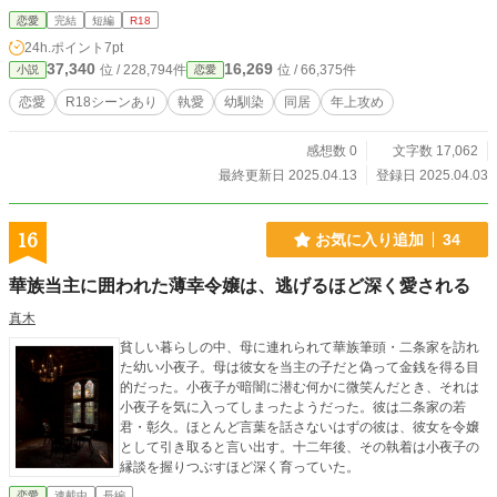
間に全てを奪われていただけのお話。 ○エロ重視の短めの作品。 ○同人誌と
恋愛
完結
短編
R18
かボイスドラマみたいな雰囲気かと。 ○『執愛気質の男性に全てを奪われるだ
24h.ポイント
7pt
けのお話』などと同系のタイトルですが関連はありません。ノリは同じですけ
37,340
16,269
位 / 228,794件
位 / 66,375件
小説
恋愛
ど。
恋愛
R18シーンあり
執愛
幼馴染
同居
年上攻め
感想数 0
文字数 17,062
最終更新日 2025.04.13
登録日 2025.04.03
16
お気に入り追加
34
華族当主に囲われた薄幸令嬢は、逃げるほど深く愛される
真木
貧しい暮らしの中、母に連れられて華族筆頭・二条家を訪れ
た幼い小夜子。母は彼女を当主の子だと偽って金銭を得る目
的だった。小夜子が暗闇に潜む何かに微笑んだとき、それは
小夜子を気に入ってしまったようだった。彼は二条家の若
君・彰久。ほとんど言葉を話さないはずの彼は、彼女を令嬢
として引き取ると言い出す。十二年後、その執着は小夜子の
縁談を握りつぶすほど深く育っていた。
恋愛
連載中
長編