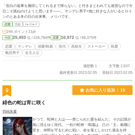
「告白の返事を撤回してくれるまで帰らない」と付きまとわれても迷惑なので今
日こそ跳ねのけようと思います――。 ヤンデレ男子×他に好きな人がいるヒロイ
ンのとある冬の日の出来事。 メリバです。
恋愛
完結
ｼｮｰﾄｼｮｰﾄ
24h.ポイント
21pt
25,493
10,972
位 / 228,794件
位 / 66,375件
小説
恋愛
恋愛
ヤンデレ
溺愛/執着
現代
高校生
ストーカー
執愛
敬語男子
女主人公
感想数 1
文字数 2,637
最終更新日 2023.02.05
登録日 2023.02.05
9
お気に入り追加
15
緋色の蛇は宵に咲く
羽純朱夏
かつて、蛇神と人は――禁じられた愛を結んだ。 その記憶が
風に消えゆく現代。 一柱の蛇神・瑪瑙は、己の「主」柘榴に
背き、仲間を守るために戦い、命を落としかけた過去を持