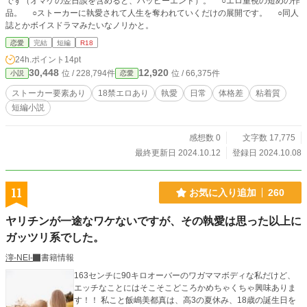
です（オマケの翌日談を含めると、ハッピーエンド）。 ○エロ重視の短めの作
品。 ○ストーカーに執愛されて人生を奪われていくだけの展開です。 ○同人
誌とかボイスドラマみたいなノリかと。
恋愛
完結
短編
R18
24h.ポイント
14pt
30,448
12,920
位 / 228,794件
位 / 66,375件
小説
恋愛
ストーカー要素あり
18禁エロあり
執愛
日常
体格差
粘着質
短編小説
感想数 0
文字数 17,775
最終更新日 2024.10.12
登録日 2024.10.08
11
お気に入り追加
260
ヤリチンが一途なワケないですが、その執愛は思った以上に
ガッツリ系でした。
濘-NEI-
書籍情報
163センチに90キロオーバーのワガママボディな私だけど、
エッチなことにはそこそこどころかめちゃくちゃ興味ありま
す！！ 私こと飯嶋美都真は、高3の夏休み、18歳の誕生日を