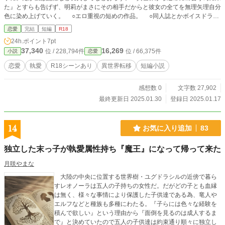
た』とすらも告げず、明莉がまさにその相手だからと彼女の全てを無理矢理自分
色に染め上げていく。 ○エロ重視の短めの作品。 ○同人誌とかボイスドラマ
みたいな雰囲気かと。 ○『執愛気質の男性に全てを奪われるだけのお話』など
恋愛
完結
短編
R18
と同系のタイトルですが関連はありません。ノリは同じですけど。
24h.ポイント
7pt
37,340
16,269
位 / 228,794件
位 / 66,375件
小説
恋愛
恋愛
執愛
R18シーンあり
異世界転移
短編小説
感想数 0
文字数 27,902
最終更新日 2025.01.30
登録日 2025.01.17
14
お気に入り追加
83
独立した末っ子が執愛属性持ち『魔王』になって帰って来た
月咲やまな
大陸の中央に位置する世界樹・ユグドラシルの近傍で暮ら
すレオノーラは五人の子持ちの女性だ。だがどの子とも血縁
は無く、様々な事情により保護した子供達である為、竜人や
エルフなどと種族も多種にわたる。『子らには色々な経験を
積んで欲しい』という理由から『面倒を見るのは成人するま
で』と決めていたので五人の子供達は約束通り順々に独立し