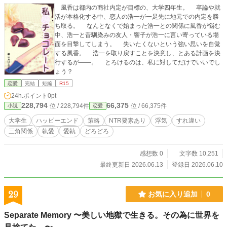
風香は都内の商社内定が目標の、大学四年生。 卒論や就
活が本格化する中、恋人の浩一が一足先に地元での内定を勝
ち取る。 なんとなくで始まった浩一との関係に風香が悩む
中、浩一と昔馴染みの友人・響子が浩一に言い寄っている場
面を目撃してしまう。 失いたくないという強い思いを自覚
する風香。 浩一を取り戻すことを決意し、とある計画を決
行するが――。 とろけるのは、私に対してだけでいいでし
ょう？
恋愛
完結
短編
R15
24h.ポイント
0pt
228,794
66,375
位 / 228,794件
位 / 66,375件
小説
恋愛
大学生
ハッピーエンド
策略
NTR要素あり
浮気
すれ違い
三角関係
執愛
愛執
どろどろ
感想数 0
文字数 10,251
最終更新日 2026.06.13
登録日 2026.06.10
29
お気に入り追加
0
Separate Memory 〜美しい地獄で生きる。その為に世界を