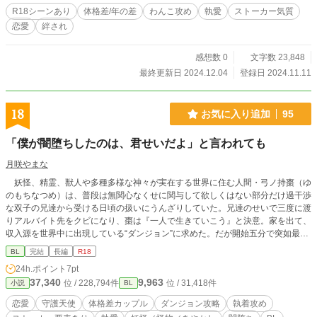
R18シーンあり
体格差/年の差
わんこ攻め
執愛
ストーカー気質
恋愛
絆され
感想数 0
文字数 23,848
最終更新日 2024.12.04
登録日 2024.11.11
18
お気に入り追加
95
「僕が闇堕ちしたのは、君せいだよ」と言われても
月咲やまな
妖怪、精霊、獣人や多種多様な神々が実在する世界に住む人間・弓ノ持棗（ゆ
のもちなつめ）は、普段は無関心なくせに関与して欲しくはない部分だけ過干渉
な双子の兄達から受ける日頃の扱いにうんざりしていた。兄達のせいで三度に渡
りアルバイト先をクビになり、棗は『一人で生きていこう』と決意。家を出て、
収入源を世界中に出現している“ダンジョン”に求めた。だが開始五分で突如最下
層に転移してしまい、ラスボスらしき追尾者と遭遇。『殺される！』と棗は思っ
BL
完結
長編
R18
ていたのに、何故か追尾者から『ずっと君に認知されたかった』的な事を言わ
24h.ポイント
7pt
れ、最終的にはダンジョンの外にまで着いて来た挙句に「お嫁さん」と呼ばれる
37,340
9,963
位 / 228,794件
位 / 31,418件
小説
BL
羽目になってしまった。 ○執着心強めで闇堕ち済みの守護“堕”天使さんとの恋
愛モノ。 ○ちょっとえっちな小説の予定です。 【関連作品】 ショタ神様は
恋愛
守護天使
体格差カップル
ダンジョン攻略
執着攻め
あくまで『推し』です！