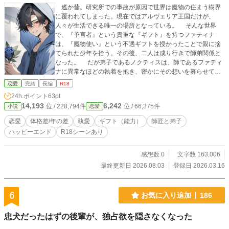
遙か昔。研究所での事故が原因で世界は魔物の住まう樹界
に覆われてしまった。現在ではアルヴェリア王国だけが、
人々が生活できる唯一の場所となっている。 そんな世界
で、『予言者』という貴重な『ギフト』を持つファティナ
は、『魔物使い』という不遇ギフトを授かったことで親に捨
てられた少年を拾う。その後、二人は成り行きで師弟関係と
なった。 だが弟子であるノクティスは、師であるファティ
ナに異常なほどの執着を抱き、密かにその想いを募らせてい
くのだった—— ○恋に無関心だった女性が、成り行きで弟子
恋愛
完結
長編
R18
にした少年から過剰な愛情を向けられるお話です。 ○一部にR
24h.ポイント
63pt
18描写ありの作品。
14,193
6,242
位 / 228,794件
位 / 66,375件
小説
恋愛
恋愛
体格差/年の差
執愛
ギフト（能力）
師匠と弟子
ハッピーエンド
R18シーンあり
感想数 0
文字数 163,006
最終更新日 2026.08.03
登録日 2026.03.16
6
お気に入り追加
186
忠犬だったはずの後輩が、独占欲を隠さなくなった