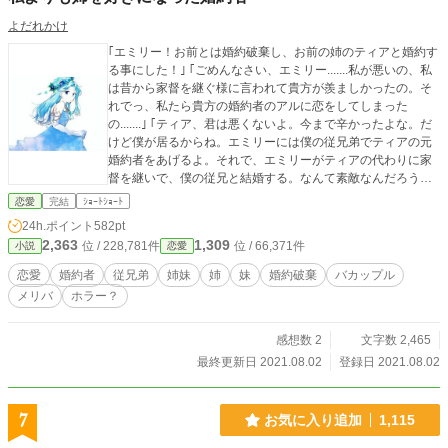
よだれかけ
｢エミリー！お前とは婚約破棄し、お前の姉のティアと婚約す
る事にした！｣ ｢ごめんなさい、エミリー.......私が悪いの、私
は昔から家督を継ぐ様に言われて貴方が羨ましかったの。そ
れでっ、私たら貴方の婚約者のアルに恋をしてしまった
の.......｣ ｢ティア、君は悪くないよ。今まで辛かったよな。だ
けど僕が居るからね。エミリーには僕の従兄弟でティアの元
婚約者をあげるよ。それで、エミリーがティアの代わりに家
督を継いで、僕の従兄と結婚する。なんて素敵なんだろう。
ティアは僕のお嫁さんになって、2人で幸せな家庭を築くん
恋愛
完結
ｼｮｰﾄｼｮｰﾄ
だ！｣ ｢まぁ、アルったら。家庭なんてまだ早いわよ！｣ この
24h.ポイント
582pt
バカップルは何を言っているの？
2,363
1,309
位 / 228,781件
位 / 66,371件
小説
恋愛
恋愛
婚約者
従兄弟
姉妹
姉
妹
婚約破棄
バカップル
メリバ
ホラー？
感想数 2
文字数 2,465
最終更新日 2021.08.02
登録日 2021.08.02
7
お気に入り追加
1,115