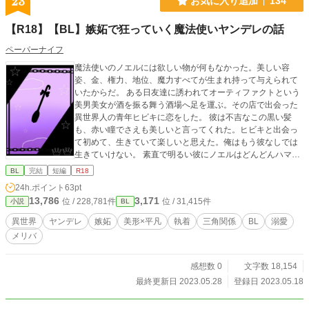
23
お気に入り追加
134
【R18】【BL】嫉妬で狂っていく魔法使いヤンデレの話
ペーパーナイフ
魔法使いのノエルには欲しい物が何もなかった。美しい容
姿、金、権力、地位、魔力すべてが生まれ持って与えられて
いたからだ。 ある日友達に誘われてオーティファクトという
美男美女が酒を振る舞う酒場へ足を運ぶ。その店で出会った
異世界人の青年ヒビキに恋をした。 彼は不吉なこの黒い髪
も、赤い瞳でさえも美しいと言ってくれた。ヒビキと出会っ
て初めて、生きていて楽しいと思えた。俺はもう彼なしでは
生きていけない。 素直で明るい彼にノエルはどんどんハマっ
ていく。そしていつの間にか愛情は独占欲に変わっていっ
BL
完結
短編
R18
た。 ヒビキが別の男と付き合うことを知りノエルは禁断の黒
24h.ポイント
63pt
魔術を使ってしまうが…。 だんだん狂っていくヤンデレ攻め
13,786
3,171
位 / 228,781件
位 / 31,415件
小説
BL
視点の話です。2万文字程度の短編（全12話ぐらい） 注意⚠
最後に性描写あり（妊娠リバなし本番） メリバです
異世界
ヤンデレ
嫉妬
美形×平凡
執着
三角関係
BL
溺愛
メリバ
感想数 0
文字数 18,154
最終更新日 2023.05.28
登録日 2023.05.18