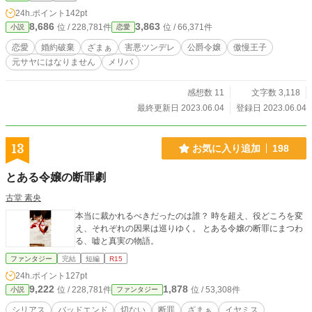
たオーレリア。 戸惑う彼女に婚約者はいつもの台詞を言う。 「そうやって笑っ
24h.ポイント
142pt
てればいいと思って、俺は全部分かっているんだからな」 理不尽な言葉に傷つ
8,686
3,863
位 / 228,781件
位 / 66,371件
小説
恋愛
くオーレリアの目に咲き誇る白薔薇が飛び込んでくる。 今日がその日なのかも
しれない。 そう庭に置かれたテーブルの上にあるものを発見して公爵令嬢は思
恋愛
婚約破棄
ざまぁ
害悪ツンデレ
公爵令嬢
傲慢王子
う。 それは閃きに近いものだった。
元サヤにはなりません
メリバ
感想数 11
文字数 3,118
最終更新日 2023.06.04
登録日 2023.06.04
13
お気に入り追加
198
とある令嬢の断罪劇
古堂 素央
本当に裁かれるべきだったのは誰？ 時を超え、役どころを変
え、それぞれの因果は巡りゆく。 とある令嬢の断罪にまつわ
る、嘘と真実の物語。
ファンタジー
完結
短編
R15
24h.ポイント
127pt
9,222
1,878
位 / 228,781件
位 / 53,308件
小説
ファンタジー
シリアス
バッドエンド
切ない
断罪
ざまぁ
イヤミス