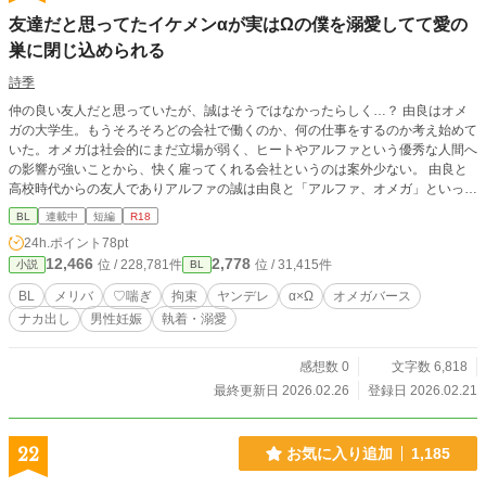
友達だと思ってたイケメンαが実はΩの僕を溺愛してて愛の
巣に閉じ込められる
詩季
仲の良い友人だと思っていたが、誠はそうではなかったらしく…？ 由良はオメ
ガの大学生。もうそろそろどの会社で働くのか、何の仕事をするのか考え始めて
いた。オメガは社会的にまだ立場が弱く、ヒートやアルファという優秀な人間へ
の影響が強いことから、快く雇ってくれる会社というのは案外少ない。 由良と
高校時代からの友人でありアルファの誠は由良と「アルファ、オメガ」といった
関係に縛られることなく仲良くすることができる数少ない人間の一人だった。由
BL
連載中
短編
R18
良と誠は違う大学に行っている。誠は頭脳明晰で運動神経も良く、何でも卒なく
24h.ポイント
78pt
こなすタイプで、日本でも屈指の難関大学へ。由良は、頭も運動神経もあまり良
12,466
2,778
位 / 228,781件
位 / 31,415件
小説
BL
くないが、誠に助けてもらいながら大学には無事進学した。大学入学後も定期的
にあっては遊んでいる二人だったが、誠にはある企みがあって…
BL
メリバ
♡喘ぎ
拘束
ヤンデレ
α×Ω
オメガバース
ナカ出し
男性妊娠
執着・溺愛
感想数 0
文字数 6,818
最終更新日 2026.02.26
登録日 2026.02.21
22
お気に入り追加
1,185