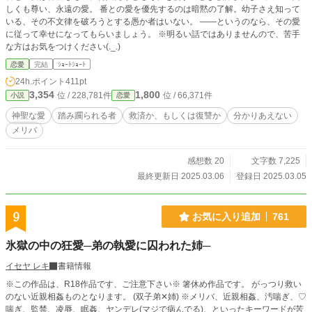
しくも尊い、永遠の愛。 番との愛を優先するのは暗黙の了解。幼子さえ知って
いる、その不文律を破ろうとする愚か者はいない。 ――というのなら、その愛
に従って幸せになってもらいましょう。 ※明るい話ではありませんので、苦手
な方はお気をつけください(._.)
恋愛
完結
ｼｮｰﾄｼｮｰﾄ
24h.ポイント
411pt
3,354
1,800
位 / 228,781件
位 / 66,371件
小説
恋愛
神聖な愛
踏み躙られる者
救済か、もしくは復讐か
分かりあえない
メリバ
感想数 20
文字数 7,225
最終更新日 2025.03.06
登録日 2025.03.05
9
お気に入り追加
761
氷獄の中の狂愛─弟の執愛に囚われた姉─
イセヤ レキ
書籍情報
※この作品は、R18作品です、ご注意下さい※ 箸休め作品です。 がっつり救い
のない近親相姦ものとなります。 (双子弟✕姉) ※メリバ、近親相姦、汚喘ぎ、♡
喘ぎ、監禁、凌辱、眠姦、ヤンデレ(マジで病んでる)、といったキーワードが苦