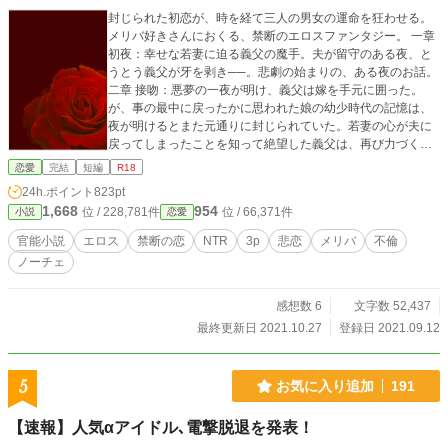
封じられた初恋が、時を経て三人の男女の運命を狂わせる。
メリバ好きさんにおくる、禁断のエロスファンタジー。 一章
初夜：幸せな若妻に迫る義父の魔手。夫が留守のある夜、と
うとう義父が牙を剥き──。悲劇の始まりの、ある夜のお話。
二章 接吻：悪夢の一夜が明け、義父は嫁を手元に囲った。
が、事の最中に戻ったかに思われた娘の幼少時代の記憶は、
夜が明けるとまた元通りに封じられていた。若妻の心が夫に
戻ってしまったことを知って絶望した義父は、再び力づくで
娘を手に入れようと──。 【共通】 ＊中世欧州風ファンタジ
恋愛
完結
短編
R18
ー。 ＊立派なお屋敷に使用人が何人もいるようなおうちで
24h.ポイント
823pt
す。旦那様、奥様、若旦那様、若奥様、みたいな。国、服
1,668
954
位 / 228,781件
位 / 66,371件
小説
恋愛
装、髪や目の色などは、お好きな設定で読んでください。 ＊
女性向け。女の子至上主義の切ないエロスを目指してます。
官能小説
エロス
禁断の恋
NTR
3p
悲恋
メリバ
不倫
＊一章、二章とも、途中で無理矢理→溺愛→に豹変します。
ノーチェ
二章はその後闇落ち展開。思ってたのとちがう（スン）…な
場合はそっ閉じでスルーいただけると幸いです。 ＊ムーンラ
イトノベルズ様にも旧バージョンで投稿しています。 ※同タ
感想数 6
文字数 52,437
イトルの過去作『今夜、私は義父に抱かれる』を改編しまし
最終更新日 2021.10.27
登録日 2021.09.12
た。2021/12/25
5
お気に入り追加
191
【速報】人気αアイドル､電撃脱退を発表！