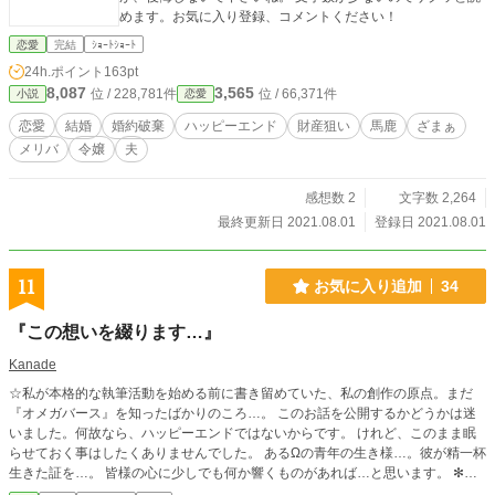
めます。お気に入り登録、コメントください！
恋愛
完結
ｼｮｰﾄｼｮｰﾄ
24h.ポイント
163pt
8,087
3,565
位 / 228,781件
位 / 66,371件
小説
恋愛
恋愛
結婚
婚約破棄
ハッピーエンド
財産狙い
馬鹿
ざまぁ
メリバ
令嬢
夫
感想数 2
文字数 2,264
最終更新日 2021.08.01
登録日 2021.08.01
11
お気に入り追加
34
『この想いを綴ります…』
Kanade
☆私が本格的な執筆活動を始める前に書き留めていた、私の創作の原点。まだ
『オメガバース』を知ったばかりのころ…。 このお話を公開するかどうかは迷
いました。何故なら、ハッピーエンドではないからです。 けれど、このまま眠
らせておく事はしたくありませんでした。 あるΩの青年の生き様…。彼が精一杯
生きた証を…。 皆様の心に少しでも何か響くものがあれば…と思います。 ✻ま
だ執筆に対して右も左も分からない頃に書いたものですので、拙い部分は多々あ