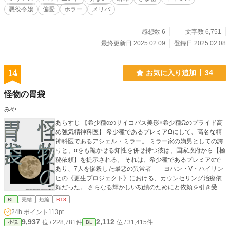
悪役令嬢
偏愛
ホラー
メリバ
感想数 6
文字数 6,751
最終更新日 2025.02.09
登録日 2025.02.08
14
お気に入り追加
34
怪物の胃袋
みや
あらすじ 【希少種αのサイコパス美形×希少種Ωのプライド高
め強気精神科医】 希少種であるプレミアΩにして、高名な精
神科医であるアシェル・ミラー。 ミラー家の嫡男としての誇
りと、αをも跪かせる知性を併せ持つ彼は、国家政府から【極
秘依頼】を提示される。 それは、希少種であるプレミアαで
あり、7人を惨殺した最悪の異常者――ヨハン・V・ハイリン
ヒの《更生プロジェクト》における、カウンセリング治療依
頼だった。 さらなる輝かしい功績のためにと依頼を引き受け
たアシェル。しかし、彼を待ち受けていたのは、国家とヨハ
BL
完結
短編
R18
ンが仕掛けた残酷極まりない罠だった。 「Happy Birthday, M
24h.ポイント
113pt
ichel.」 －－－－－⚠️注意⚠️－－－－－ ※本作品は倫理観、
9,937
2,112
位 / 228,781件
位 / 31,415件
小説
BL
道徳心が欠如しています。 ※R-18《無理矢理、♡喘ぎ、濁点