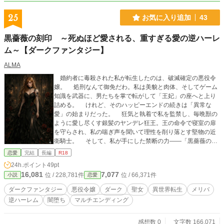
25
お気に入り追加
43
黒薔薇の刻印 ～死ぬほど愛される、重すぎる愛の逆ハーレ
ム～【ダークファンタジー】
ALMA
婚約者に毒殺された私が転生したのは、破滅確定の悪役令
嬢。 処刑なんて御免だわ。私は美貌と肉体、そしてゲーム
知識を武器に、男たちを掌で転がして「王妃」の座へと上り
詰める。 けれど、そのハッピーエンドの続きは「異常な
愛」の始まりだった。 狂気と執着で私を監禁し、毎晩獣の
ように愛し尽くす銀髪のヤンデレ狂王。王の命令で寝室の扉
を守らされ、私の喘ぎ声を聞いて理性を削り落とす堅物の近
衛騎士。 そして、私が手にした禁断の力――「黒薔薇の刻
印」。それは死者を蘇らせ、絶対服従の「駒」として操る最
恋愛
完結
長編
R18
凶の呪い。 「ざまぁ」で終わらない悪役令嬢が、重すぎる
24h.ポイント
49pt
愛に溺れ、闇へ堕ちていくダーク・逆ハーレム。 【マルチエ
16,081
7,077
位 / 228,781件
位 / 66,371件
小説
恋愛
ンディング／個別ルートあり】 狂王、騎士、そして――？
運命の選択により、それぞれのヒーローと結ばれる異なる
ダークファンタジー
悪役令嬢
ダーク
聖女
異世界転生
メリバ
結末をご用意しています。
逆ハーレム
闇堕ち
マルチエンディング
感想数 0
文字数 166,071