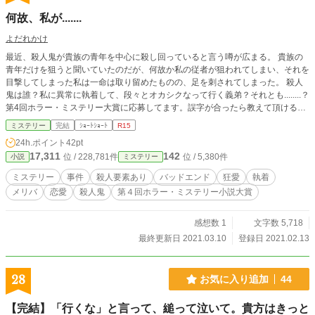
何故、私が.......
よだれかけ
最近、殺人鬼が貴族の青年を中心に殺し回っていると言う噂が広まる。 貴族の
青年だけを狙うと聞いていたのだが、何故か私の従者が狙われてしまい、それを
目撃してしまった私は一命は取り留めたものの、足を刺されてしまった。 殺人
鬼は誰？私に異常に執着して、段々とオカシクなって行く義弟？それとも........？
第4回ホラー・ミステリー大賞に応募してます。誤字が合ったら教えて頂けると
嬉しいです！！
ミステリー
完結
ｼｮｰﾄｼｮｰﾄ
R15
24h.ポイント
42pt
17,311
142
位 / 228,781件
位 / 5,380件
小説
ミステリー
ミステリー
事件
殺人要素あり
バッドエンド
狂愛
執着
メリバ
恋愛
殺人鬼
第４回ホラー・ミステリー小説大賞
感想数 1
文字数 5,718
最終更新日 2021.03.10
登録日 2021.02.13
28
お気に入り追加
44
【完結】「行くな」と言って、縋って泣いて。貴方はきっと