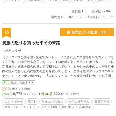
ファンタジー
濃密BL賞
ヤンデレ
執着
第13回BL大賞
濃密BL
は、婚約者をあてがわれて絶望した。 捨てられる恐怖に、ヴァルグードへの依
存をより強くする。 褥教育で辱めを受け、淫乱だと罵られる。 勉強部屋に
拘束され鞭で叩かれ、吊るされたまま放置され絶望していたところ、ヴァルグー
感想数 1
文字数 79,997
ドがやってきて無理矢理犯され、苦痛に泣き叫ぶ。 淫乱なフェレルにはぴっ
最終更新日 2025.11.29
登録日 2025.10.27
たりな約割だとヴァルグードの男妾という役目を貰い、無能な自分も義兄の役に
立てるのだと、喜んで役目を全うする。 男妾とは名ばかりの性奴隷生活だっ
た。 異常なまでにフェレルに執着するヴァルグードに、閉じ込められ人間の
16
お気に入り追加
110
尊厳を奪われて、家畜以下に落とされ、義兄専用の性具として調教されて、苦痛
を伴う暴力的な快楽に溺れ、心も体も壊されていく。 ヴァルグードの謀略で
貴族の怒りを買った平民の末路
国王が殺され、義兄が王になる戴冠式で公衆の面前で辱められ、魂を殺されて、
自ら義兄の用意した檻に入っていく。 人間でも家畜でもない性具として調教
しそみょうが
されて淫らに狂い、義兄を盲信した。 妹の代役で花嫁を務め結婚式を終え、
【サイコパス公爵令息✕魔法でカントボーイにされたクズ金持ち平民のメリバで
初夜の寝室に連れ込まれてフェレルは妹と交換され義兄の本当の花嫁になったの
す】王都一の商会の末息子であるジャイロは親の財力目当てに擦り寄ってくる貧
だと知らされる。 壊され、犯されて、死にたいと願う。ヴァルグードは狂愛
乏貴族の令嬢達を都合の良い遊び相手にしていた。しかしその中の１人が候爵令
が故に一緒に死のう、永遠に一緒だと約束され、死んでも終わらない地獄の中で
嬢の情人であった為に彼女の怒りを買ってしまう。公爵令息のアレックスの所有
幸せだとフェレルは啼いて悦んだ。 ―――――― 無断転載禁止、二次利用禁
物となることで命を奪われずに済んだジャイロ。だが魔法の実験台にされ股間を
止、AI学習禁止 リンク貼っての紹介や感想はOK
女のものに造り変えられた上にアレックスの所有物として共に貴族学校に通うこ
BL
完結
短編
R18
とになり── 【小スカ・モブレ有】【女性同士の絡みが一瞬有ります】※それら
24h.ポイント
99pt
のページには注意書きを入れます ◇全１７話の予定です
10,774
2,320
位 / 228,781件
位 / 31,415件
小説
BL
カントボーイ
モブレ
サイコパス攻め
小スカ描写あり
貴族✕平民
メリーバッドエンド
メリバ
執着
連続絶頂
言葉責め