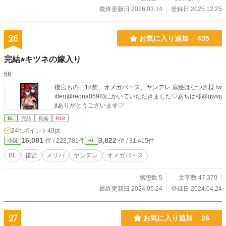
最終更新日 2026.03.14
登録日 2025.12.25
26
お気に入り追加
435
完結⭐︎キツネの嫁入り
66
後宮もの、18禁、オメガバース、ヤンデレ 扉絵はなつさ様Tw
itter(@reona0598)にかいていただきました♡あちは様@gwvjj
jtありがとうございます♡
BL
完結
長編
R18
24h.ポイント
49pt
16,081
3,822
位 / 228,781件
位 / 31,415件
小説
BL
BL
後宮
メリバ
ヤンデレ
オメガバース
感想数 5
文字数 47,370
最終更新日 2024.05.24
登録日 2024.04.24
27
お気に入り追加
26