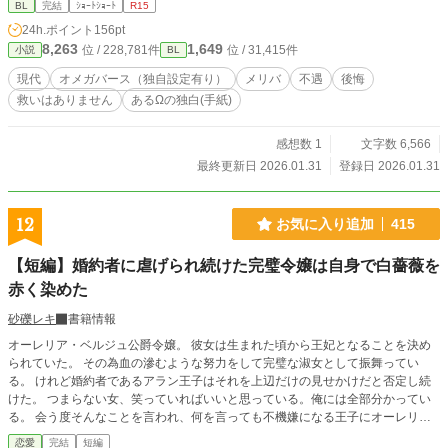
BL
完結
ｼｮｰﾄｼｮｰﾄ
R15
ると思いますが、ご容赦ください。 ✻ハッピーエンド以外は許せない…という
24h.ポイント
156pt
方は、このまま退出してください。
8,263
1,649
位 / 228,781件
位 / 31,415件
小説
BL
現代
オメガバース（独自設定有り）
メリバ
不遇
後悔
救いはありません
あるΩの独白(手紙)
感想数 1
文字数 6,566
最終更新日 2026.01.31
登録日 2026.01.31
12
お気に入り追加
415
【短編】婚約者に虐げられ続けた完璧令嬢は自身で白薔薇を
赤く染めた
砂礫レキ
書籍情報
オーレリア・ベルジュ公爵令嬢。 彼女は生まれた頃から王妃となることを決め
られていた。 その為血の滲むような努力をして完璧な淑女として振舞ってい
る。 けれど婚約者であるアラン王子はそれを上辺だけの見せかけだと否定し続
けた。 つまらない女、笑っていればいいと思っている。俺には全部分かってい
る。 会う度そんなことを言われ、何を言っても不機嫌になる王子にオーレリア
の心は次第に不安定になっていく。 そんなある日、突然城の庭に呼びつけられ
恋愛
完結
短編