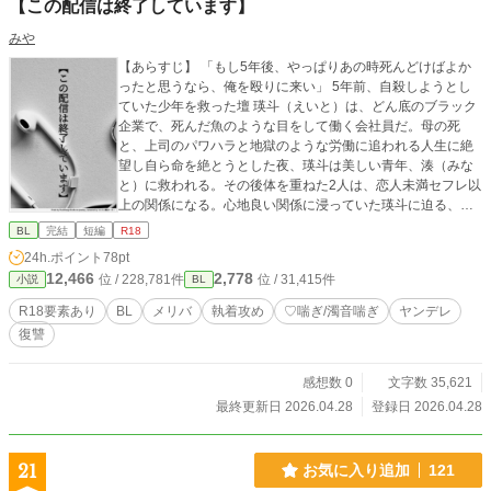
【この配信は終了しています】
みや
【あらすじ】 「もし5年後、やっぱりあの時死んどけばよか
ったと思うなら、俺を殴りに来い」 5年前、自殺しようとし
ていた少年を救った壇 瑛斗（えいと）は、どん底のブラック
企業で、死んだ魚のような目をして働く会社員だ。母の死
と、上司のパワハラと地獄のような労働に追われる人生に絶
望し自ら命を絶とうとした夜、瑛斗は美しい青年、湊（みな
と）に救われる。その後体を重ねた2人は、恋人未満セフレ以
上の関係になる。心地良い関係に浸っていた瑛斗に迫る、湊
の過激ファンと特定班に恐怖を覚え、瑛斗は人気配信者であ
BL
完結
短編
R18
る湊との関係を切ろうとするが－－－。 大人気配信者ヤンデ
24h.ポイント
78pt
レ美形×限界社畜男前サラリーマン ⚠️注意⚠️ 本作品には、露
12,466
2,778
位 / 228,781件
位 / 31,415件
小説
BL
骨な性的描写(濁点・♡喘ぎ)、暴力による流血表現(腱の切
断)、精神破壊(洗脳、監禁)、自殺表現などが含まれます。 と
R18要素あり
BL
メリバ
執着攻め
♡喘ぎ/濁音喘ぎ
ヤンデレ
にかくバッドエンドに限りなく近いメリバです。苦手な方は
復讐
お控えください。 何でも許せる方、作品の傾向を理解した上
で自己責任で閲覧できる方のみ、読み進めてください。 ※こ
の物語はフィクションです 途中まで幸せえちえちハッピーエ
感想数 0
文字数 35,621
ンドを書いていたんです……本当なんですハッピーエンド書
最終更新日 2026.04.28
登録日 2026.04.28
こうとしました。そしたら手癖が悪さを働きましたすいませ
ん。次回こそちゃんとハッピーエンドかきますから許してく
ださい！！！！！！！！
21
お気に入り追加
121