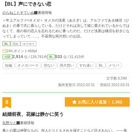
【BL】声にできない恋
のらねことすていぬ
書籍情報
＜年上アルファ×オメガ＞ オメガの浅葱（あさぎ）は、アルファである樋沼（ひ
ぬま）の番で共に暮らしている。だけどそれは決して彼に愛されているからでは
なくて、彼の前の恋人を忘れるために番ったのだ。だけど浅葱は樋沼を好きにな
ってしまっていて……。不器用な両片想いのお話。
BL
完結
ｼｮｰﾄｼｮｰﾄ
24h.ポイント
468pt
2,914
533
位 / 228,781件
位 / 31,415件
小説
BL
短編
オメガバース
切ない
両片想い
すれ違い
BL
メリバ
文字数 6,590
最終更新日 2022.03.31
登録日 2022.03.31
8
お気に入り追加
1,362
結婚前夜、花嫁は静かに笑う
矢野りと
書籍情報
番との愛は神聖なもの。何人たりともそれを侵すことなど許されない。 ――美