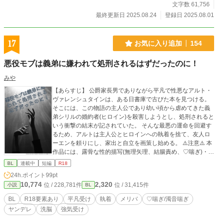
文字数 61,756
最終更新日 2025.08.24
登録日 2025.08.01
17
お気に入り追加
154
悪役モブは義弟に嫌われて処刑されるはずだったのに！
みや
【あらすじ】 公爵家長男でありながら平凡で性悪なアルト・
ヴァレンシュタインは、ある日書庫で古びた本を見つける。
そこには、この物語の主人公であり幼い頃から虐めてきた義
弟シリルの婚約者(ヒロイン)を殺害しようとし、処刑されると
いう衝撃の結末が記されていた。 そんな最悪の運命を回避す
るため、アルトは主人公とヒロインへの執着を捨て、友人ロ
ーエンを頼りにし、家出と自立を画策し始める。 ⚠️注意⚠️ 本
作品には、露骨な性的描写(無理矢理、結腸責め、♡喘ぎ)・攻
めから受けへの暴力による流血表現、精神破壊(洗脳、監禁)な
BL
連載中
短編
R18
どハードな表現が含まれます。メイン攻め以外とのがっつり
24h.ポイント
99pt
性行為もあります。メリバです。 何でも許せる方、作品の傾
10,774
2,320
位 / 228,781件
位 / 31,415件
小説
BL
向を理解した上で自己責任で閲覧できる方のみ、読み進めて
ください。 ※この物語はフィクションです
BL
R18要素あり
平凡受け
執着
メリバ
♡喘ぎ/濁音喘ぎ
ヤンデレ
洗脳
強気受け