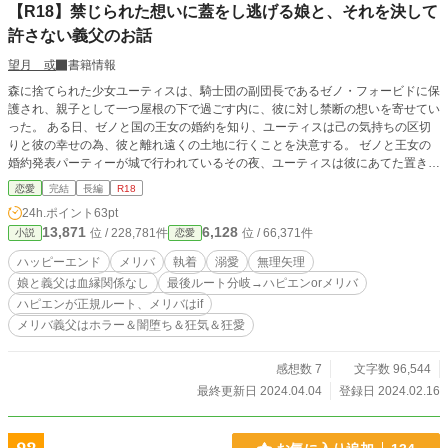
【R18】禁じられた想いに蓋をし逃げる娘と、それを決して
許さない義父のお話
望月 或
書籍情報
森に捨てられた少女ユーティスは、騎士団の副団長であるゼノ・フォービドに保
護され、親子として一つ屋根の下で過ごす内に、彼に対し禁断の想いを寄せてい
った。 ある日、ゼノと国の王女の婚約を知り、ユーティスは己の気持ちの区切
りと彼の幸せの為、彼と離れ遠くの土地に行くことを決意する。 ゼノと王女の
婚約発表パーティーが城で行われているその夜、ユーティスは彼にあてた置き手
紙を書き、黙って家を出ようとするが―― ――これは、禁断の愛を持ってしま
恋愛
完結
長編
R18
い苦悩する娘と、彼女に異様な執着を見せる義父、そして二人のその後の物語。
24h.ポイント
63pt
※義父と娘の血は一切繋がっていませんが、苦手な方はご注意下さいませ。 ※R
13,871
6,128
位 / 228,781件
位 / 66,371件
小説
恋愛
18シーンにはタイトルの後ろに『＊』を付けています。 ※最後のお話にルート
分岐があります。ハッピーエンドルートとメリーバッドエンドルート。メリバル
ハッピーエンド
メリバ
執着
溺愛
無理矢理
ートは一番最後に載せますので、不快に感じた方はすぐに回れ右をお願いしま
娘と義父は血縁関係なし
最後ルート分岐→ハピエンorメリバ
す。 ※他小説サイト様で短編で載せていたものを加筆修正し、まとめたものに
ハピエンが正規ルート、メリバはif
なります。
メリバ義父はホラー＆闇堕ち＆狂気＆狂愛
感想数 7
文字数 96,544
最終更新日 2024.04.04
登録日 2024.02.16