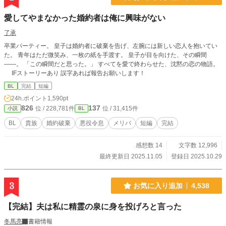
愛してやまなかった婚約者は俺に興味がない
了承
卒業パーティー。 皇子は婚約者に破棄を告げ、左腕には新しい恋人を抱いてい
た。 青年はただ微笑み、一枚の紙を手渡す。 皇子が目を向けた、その瞬間
——。 「この瞬間だと思った。」 すべてを愛で終わらせた、沈黙の恋の物語。
IFストーリーあり 誤字あれば報告お願いします！
BL
完結
短編
24h.ポイント
1,590pt
826
137
位 / 228,781件
位 / 31,415件
小説
BL
BL
貴族
婚約破棄
悪役令息
メリバ
短編
完結
感想数 14
文字数 12,996
最終更新日 2025.11.05
登録日 2025.10.29
3
お気に入り追加
4,538
【完結】夫は私に精霊の泉に身を投げろと言った
冬馬亮
書籍情報