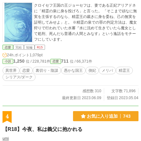
クロイセフ王国の王ジョーセフは、妻である正妃アリアドネ
に「精霊の泉に身を投げろ」と言った。 「そこまで頑なに無
実を主張するのなら、精霊王の裁きに身を委ね、己の無実を
証明してみせよ」と。 ※精霊の泉での罪の判定方法は、魔女
狩りで行われていた水審『水に沈めて生きていたら魔女とし
て処刑、死んだら普通の人間とみなす』という逸話をモチー
フにしています。
恋愛
完結
短編
R15
24h.ポイント
1,079pt
1,250
711
位 / 228,781件
位 / 66,371件
小説
恋愛
異世界
恋愛
裏切り・陰謀
愚かな国王
側妃
メリバ
精霊王
シリアス/ダーク
感想数 310
文字数 71,896
最終更新日 2023.06.09
登録日 2023.05.04
4
お気に入り追加
743
【R18】今夜、私は義父に抱かれる
umi