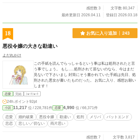
感想数 3
文字数 80,347
最終更新日 2026.04.11
登録日 2026.03.18
18
お気に入り追加
243
悪役令嬢の大きな勘違い
よだれかけ
この手紙を読んでらっしゃるという事は私は処刑されたと言
う事でしょう。 もし......処刑されて居ないのなら、今はまだ
見ないで下さいまし 封筒にそう書かれていた手紙は先日、処
刑された悪女が書いたものだった。 お気に入り、感想お願い
します！
恋愛
完結
ｼｮｰﾄｼｮｰﾄ
24h.ポイント
92pt
11,217
4,990
位 / 228,781件
位 / 66,371件
小説
恋愛
恋愛
婚約破棄
悪役令嬢
勘違い
処刑
メリバ
バットエンド
悲恋
悲しい／切ない
両片思い
感想数 7
文字数 3,817