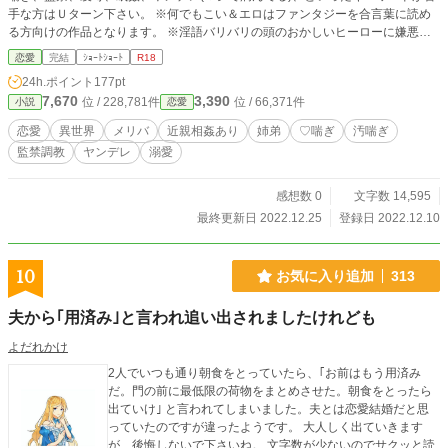
手な方はＵターン下さい。 ※何でもこい＆エロはファンタジーを合言葉に読め
る方向けの作品となります。 ※淫語バリバリの頭のおかしいヒーローに嫌悪感
がある方も先に進まないで下さい。 注意事項を全てクリアした強者な読者様の
恋愛
完結
ｼｮｰﾄｼｮｰﾄ
R18
み、お進み下さい。 溺愛／執着／狂愛／凌辱／眠姦／調教／敬語責め
24h.ポイント
177pt
7,670
3,390
位 / 228,781件
位 / 66,371件
小説
恋愛
恋愛
異世界
メリバ
近親相姦あり
姉弟
♡喘ぎ
汚喘ぎ
監禁調教
ヤンデレ
溺愛
感想数 0
文字数 14,595
最終更新日 2022.12.25
登録日 2022.12.10
10
お気に入り追加
313
夫から｢用済み｣と言われ追い出されましたけれども
よだれかけ
2人でいつも通り朝食をとっていたら、｢お前はもう用済み
だ。門の前に最低限の荷物をまとめさせた。朝食をとったら
出ていけ｣ と言われてしまいました。夫とは恋愛結婚だと思
っていたのですが違ったようです。 大人しく出ていきます
が、後悔しないで下さいね。 文字数が少ないのでサクッと読