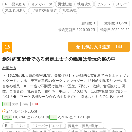
喘ぎ、子宮口責め等など) ※男性妊娠表現《望まない妊娠、出
R18要素あり
オメガバース
男性妊娠
執着攻め
ヤンデレ
メリバ
産》 ※メリバです。ほぼバドエン 受けがとにかく救われませ
流血表現あり
♡喘ぎ/濁音喘ぎ
無理矢理
んので、苦手な方はご注意ください。 ※受けの自傷行為や攻
めの他傷行為 ※流血、殺人表現あります。受けが心を開いた
人が殺されます。ご注意ください ※この物語は完全にフィク
感想数 0
文字数 80,729
ションです。 実在の人物・国・団体・事件等とは一切関係あ
最終更新日 2026.06.25
登録日 2026.06.25
りません。
15
お気に入り追加
144
絶対的支配者である暴虐王太子の義弟は愛玩の檻の中
椎葉たき
▼【第13回BL大賞の濃密BL賞、参加作品】▼ 絶対的な支配者である王太子ヴァ
ルグードによる、王宮が牢獄のダークファンタジー。 絶対的支配者ヤンデレ鬼
畜攻め義兄 ✕ 一途で不憫受け義弟 CP固定、両想い、軟禁、倫理観なし 調
教、言葉責め、乳首責め、鞭打ち、中出し、メス堕ち、ほぼ性奴隷 濡れ場シー
ンは「◆」マーク 処刑シーンから始まりますが、巻き戻りものではありませ
ん。エピローグは物語の結末です。 絶対悪を書きたいがために書き始めまし
BL
完結
長編
R18
た。メリーバッドエンドです。 あらすじ： 義兄ヴァルグードが、王族の血が一
24h.ポイント
106pt
滴も入っていない義弟フェレルを、犬猫を欲しがるみたいに国王に強請って譲り
10,294
2,206
位 / 228,781件
位 / 31,415件
小説
BL
受け、幼児の頃から自分だけのものになるよう洗脳した。 王族の血が一滴も入
っていないのに王族に加えられている卑しい血として、役立たずだと虐げられる
BL
メリバ
メリーバッドエンド
義兄弟（義兄×義弟）
フェレルは、唯一の味方だと信じて義兄を慕う。 義兄を密かに思うフェレル