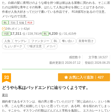
た。白銀の髪に夜明けのような瞳を持つ彼は彼はある屋敷に買われる。そこに居
たのは病弱な青年とその執事。はたして人魚は幸せを掴むことはできるのか。
作者が人魚大好きってだけで書いている作品です。 R18描写があるので注意。
メリバなので注意。
BL
完結
短編
R18
24h.ポイント
42pt
17,311
4,230
位 / 228,781件
位 / 31,415件
小説
BL
人魚
ヤンデレ
ファンタジー
BL
奪い合い
美青年受け
ちょいダーク
♡喘ぎ注意
メリバ
感想数 0
文字数 18,527
最終更新日 2026.07.12
登録日 2026.06.25
32
お気に入り追加
427
どうやら私はバッドエンドに辿りつくようです。
夏目
婚約者であるギスランは、他の男と喋っていただけで「閉じ込めたい」という怖
い男。こんな男と結婚したくないと思っていたが、ある時、命を狙われてしまっ
た。そこから、ギスランの行動はどんどんと常軌を逸脱し、エスカレートしてい