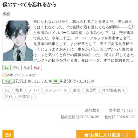
僕のすべてを忘れるから
水城
番になれないβだから、忘れられることを選んだ。 誰も教え
てはくれなかった。αの発情が最も激しくなる瞬間を――忘却
と救済のオメガバース 鳴海奏（なるみかなで）は、交通事故
で死んだ。享年二十五。 スーパーアルファを輩出する名門、
九条家の執事として、また秘書として、当主である九条柾臣
（くじょうまさおみ）に一生をかけ仕えるはずだった奏の魂
は、ふと気づくと自分の葬儀会場にいた。 現世に残してきた
アルファの柾臣を見守る奏。奏はベータ。すでに婚約者のい
る柾臣とは番にも恋人にもなれるはずもない身。 しかし、唯
BL
完結
長編
R18
一の理解者であり支えであった奏を失い、柾臣は次第に壊れ
24h.ポイント
42pt
ていく―― アルファとオメガの理の外側で「忘れられる」こ
17,311
4,230
位 / 228,781件
位 / 31,415件
小説
BL
とを選んだベータ。 それははたして救いだったのか。 あとが
き https://note.com/hej_mizuki/n/n9a97328cace8 外部サイト
BL
執着
メリバ
オメガバース
主従
御曹司
NTR要素あり
note
現代
不憫受け
感想数 0
文字数 71,728
最終更新日 2026.04.09
登録日 2026.01.28
29
お気に入り追加
2