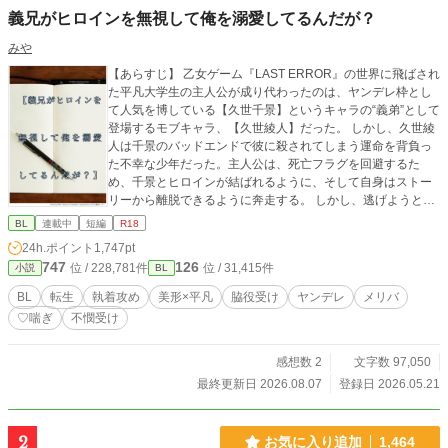
義兄がヒロインを無視して俺を溺愛してるんだが？
みや
【あらすじ】 乙女ゲーム『LAST ERROR』の世界に飛ばされ
た平凡大学生の主人公が成り代わったのは、ヤンデレ枠とし
て人気を博している【久世千景】というキャラの“義弟”として
登場するモブキャラ、【久世綾人】だった。 しかし、久世綾
人は千景のバッドエンドで彼に殺されてしまう運命を背負っ
た不幸な少年だった。主人公は、死亡フラグを回避するた
め、千景とヒロインが結ばれるように、そして自身はストー
リーから離脱できるように奔走する。 しかし、逃げようとす
るほど深まっていく義兄の執着。果たして、主人公はヤンデ
BL
連載中
短編
R18
レ義兄から逃げ切れるのか？ －－－－－－－－－－－－ ⚠️注
24h.ポイント
1,747pt
意⚠️ ※R-18【無理矢理、♡喘ぎ、濁点喘ぎ】 ※メイン攻め以
747
126
位 / 228,781件
位 / 31,415件
小説
BL
外に襲われるシーン有り(※挿入なし) ※メリバ(監禁、洗脳有
り) ※暴力表現あり(サブ攻めによる)
BL
転生
執着攻め
美形×平凡
脇役受け
ヤンデレ
メリバ
♡喘ぎ
不憫受け
感想数 2
文字数 97,050
最終更新日 2026.08.07
登録日 2026.05.21
2
お気に入り追加
1,464