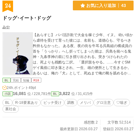
24
お気に入り追加
43
ドッグ･イート･ドッグ
みや
【あらすじ】 パパ活詐欺で大金を稼ぐ少年、イヌ。 幼い頃か
ら虐待を受けて育った彼には、名前も、道徳心も、守るべき
矜持もなかった。 ある夜、夜の街を牛耳る呉島組の構成員の
首を「うっかり」へし折ってしまった彼は、呉島を統べる鬼
神・九条李神の前に引き摺り出される。突きつけられたの
は、死よりも残酷な二択。 「選択肢をやる。……今すぐSM
ゲイ風俗に叩き落とされ、一生、雄の便所として生きるか。
あるいは、俺の『犬』として、死ぬまで俺の靴を舐めるか。
どちらにせよ地獄だと思うが……、どうする？」 ⚠️注意⚠️ こ
BL
完結
短編
R18
の物語には、下記の表現があります。 ※受けの虐待、レイプ
24h.ポイント
49pt
の過去あり ※貞操概念皆無のビッチ受け ※ハードなプレイ、
16,081
3,822
位 / 228,781件
位 / 31,415件
小説
BL
♡喘ぎ ※根性焼き、脚を折る等の受けへの暴力 ※精神破壊、
洗脳 ※受けの薬物使用 ※殺人、暴行などのグロ表現等… 苦
BL
R-18要素あり
ビッチ受け
調教
メリバ
グロ注意
♡喘ぎ
手な方はお引き返しください。
裏社会
感想数 2
文字数 52,514
最終更新日 2026.03.27
登録日 2026.03.27