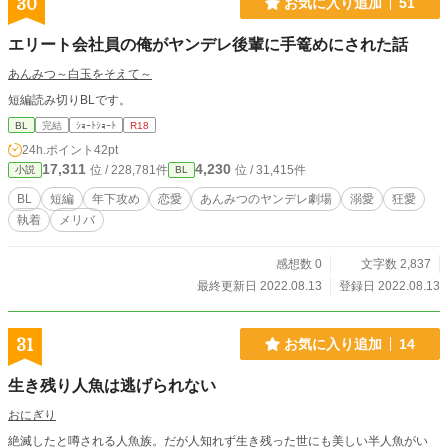
30
お気に入り追加
51
エリート会社員の俺がヤンデレ後輩に手篭めにされた話
あんみつ～白玉をそえて～
短編読み切りBLです。
BL
完結
ｼｮｰﾄｼｮｰﾄ
R18
24h.ポイント
42pt
17,311
4,230
位 / 228,781件
位 / 31,415件
小説
BL
BL
短編
年下攻め
恋愛
あんみつのヤンデレ劇場
溺愛
狂愛
執着
メリバ
感想数 0
文字数 2,837
最終更新日 2022.08.13
登録日 2022.08.13
31
お気に入り追加
14
生き残り人魚は逃げられない
おにぎり
絶滅したと噂される人魚族。だが人知れず生き残った世にも美しい半人魚がい