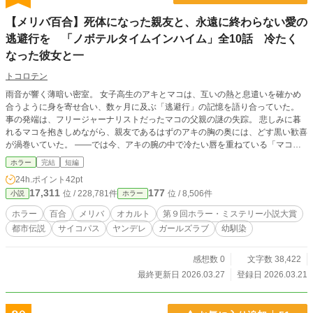
【メリバ百合】死体になった親友と、永遠に終わらない愛の
逃避行を 「ノボテルタイムインハイム」全10話 冷たく
なった彼女と一
トコロテン
雨音が響く薄暗い密室。 女子高生のアキとマコは、互いの熱と息遣いを確かめ
合うように身を寄せ合い、数ヶ月に及ぶ「逃避行」の記憶を語り合っていた。
事の発端は、フリージャーナリストだったマコの父親の謎の失踪。 悲しみに暮
れるマコを抱きしめながら、親友であるはずのアキの胸の奥には、どす黒い歓喜
が渦巻いていた。 ――では今、アキの腕の中で冷たい唇を重ねている「マコ」
は誰なのか？ 欠落していた記憶が繋がり、二人が身を寄せる「静かな密室」の
ホラー
完結
短編
悍ましい正体が明かされた時、読者であるあなたの足元もすでに泥に沈んでい
24h.ポイント
42pt
る。 ※警告：本作は純愛小説です。 ただし、常人にとっては極上のバッドエン
17,311
177
位 / 228,781件
位 / 8,506件
小説
ホラー
ドとなります。第1話の1行目から仕掛けられた狂気の罠に、どうか溺れないよ
うご注意ください。 歪で永遠に終わらない純愛を描く百合ホラー・ミステリ
ホラー
百合
メリバ
オカルト
第９回ホラー・ミステリー小説大賞
ー。
都市伝説
サイコパス
ヤンデレ
ガールズラブ
幼馴染
感想数 0
文字数 38,422
最終更新日 2026.03.27
登録日 2026.03.21