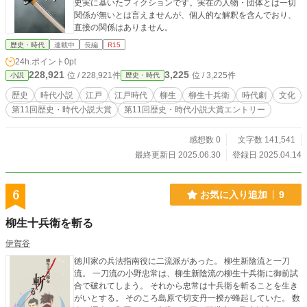
史実に基いたフィクションです。実在の人物・団体とは一切
妄想ｗｗｗ） さあ、三文戯作好きな物好きならば楽しんでっ
関係が無いとは言えませんが、個人的な解釈を含んでおり、
てくれよな。 こいつぁ、ただ単純に面白い！ べらぼうに面白
直接の関係はありません。
いんだからさ！！
歴史・時代
連載中
長編
R15
24h.ポイント
0pt
228,921
3,225
位 / 228,921件
位 / 3,225件
小説
歴史・時代
歴史
時代小説
江戸
江戸時代
柳生
柳生十兵衛
時代劇
文化
第11回歴史・時代小説大賞
第11回歴史・時代小説大賞エントリー
感想数 0
文字数 141,541
最終更新日 2025.06.30
登録日 2025.04.14
6
お気に入り追加
9
柳生十兵衛を斬る
伊賀谷
徳川家の兵法指南役に二流派があった。 柳生新陰流と一刀
流。 一刀流の小野忠常は、柳生新陰流の柳生十兵衛に御前試
合で破れてしまう。 それから忠常は十兵衛を斬ることを生き
がいとする。 そのころ島原で切支丹一揆が蜂起していた。 数