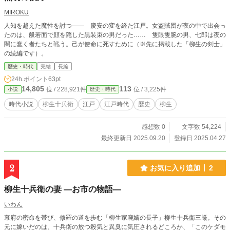
MIROKU
人知を越えた魔性を討つ―― 慶安の変を経た江戸。女盗賊団が夜の中で出会っ
たのは、般若面で顔を隠した黒装束の男だった…… 隻眼隻腕の男、七郎は夜の
闇に蠢く者たちと戦う。己が使命に死すために（※先に掲載した「柳生の剣士」
の続編です）。
歴史・時代
完結
長編
24h.ポイント
63pt
14,805
113
位 / 228,921件
位 / 3,225件
小説
歴史・時代
時代小説
柳生十兵衛
江戸
江戸時代
歴史
柳生
感想数 0
文字数 54,224
最終更新日 2025.09.20
登録日 2025.04.27
2
お気に入り追加
2
柳生十兵衛の妻 ―お市の物語―
いわん
幕府の密命を帯び、修羅の道を歩む「柳生家廃嫡の長子」柳生十兵衛三厳。その
元に嫁いだのは、十兵衛の放つ殺気と異臭に気圧されるどころか、「このケダモ