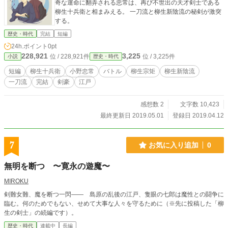
奇な運命に翻弄される忠常は、再び不世出の天才剣士である
柳生十兵衛と相まみえる。 一刀流と柳生新陰流の秘剣が激突
する。
歴史・時代
完結
短編
24h.ポイント
0pt
228,921
3,225
位 / 228,921件
位 / 3,225件
小説
歴史・時代
短編
柳生十兵衛
小野忠常
バトル
柳生宗矩
柳生新陰流
一刀流
完結
剣豪
江戸
感想数 2
文字数 10,423
最終更新日 2019.05.01
登録日 2019.04.12
7
お気に入り追加
0
無明を断つ 〜寛永の遊魔〜
MIROKU
剣難女難、魔を断つ一閃―― 島原の乱後の江戸、隻眼の七郎は魔性との闘争に
臨む。何のためでもない、せめて大事な人々を守るために（※先に投稿した「柳
生の剣士」の続編です）。
歴史・時代
連載中
長編