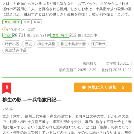
ノは」と正面から言い放つほど勝ち気な女性・お市だった。 世間からは「行き
遅れの不器用な二人」と揶揄される婚姻。しかしお市は、十兵衛が放つ殺気の裏
に隠された、繊細すぎるほどの優しさと孤独を見抜く。彼が剣を振るうことでし
か平和を守れない苦悩を知ったとき、お市は誓う――「この人を助けるのが、私
歴史・時代
完結
長編
の天命なのだ」と。 柳生の里で娘たちに恵まれ、刺客の少女・お菊をも家族と
24h.ポイント
21pt
して包み込む穏やかな日常。だが、十兵衛の不在を狙い、甲賀忍軍の魔の手が静
26,711
212
位 / 228,921件
位 / 3,225件
小説
歴史・時代
かな里を襲う。 夫に代わり、薙刀を手に「柳生の家」を死守せんとするお市。
迫りくる巨大な影、そして義弟・友矩の悲壮な覚悟。戦いの果てに彼女が見たも
時代小説
歴史
柳生十兵衛
柳生十兵衛の妻
江戸時代
の、そして、満身創痍で帰還した十兵衛に彼女がかけた言葉とは？ 「殺し」の
完結済み作品
業を背負う夫と、「生かし」の道を作る妻。 動乱の時代を駆け抜けた夫婦の、
激しくも温かい愛の軌跡。 12/29、全8話、完結しました。 お願い）本作品は、
「柳生の影 ―十兵衛旅日記―」を読んでおくと、より楽しめます。ぜひ読んで
感想数 0
文字数 15,311
ね！ https://www.alphapolis.co.jp/novel/530697020/471014630
最終更新日 2025.12.29
登録日 2025.12.22
3
お気に入り追加
5
柳生の影 ―十兵衛旅日記―
いわん
寛永十六年。 徳川三代将軍・家光の治世下、表向きは太平の世。しかしその裏
で、剣豪・柳生十兵衛三厳は、将軍の密命を受け、幕府に仇なす不穏分子を「未
然に始末する」という血塗られた旅を続けていた。 公には「廃嫡」の身として
大和・柳生の庄に蟄居しているはずの十兵衛。その心は満たされないまま、無益