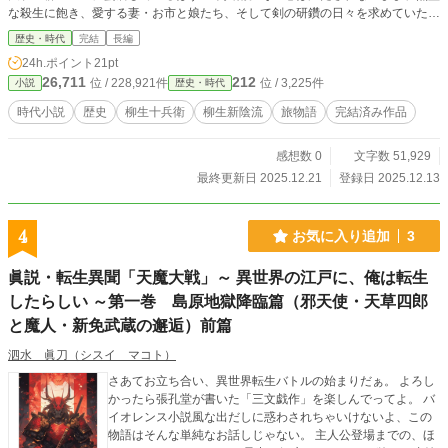
な殺生に飽き、愛する妻・お市と娘たち、そして剣の研鑽の日々を求めていた。
彼は「天下の剣豪」としての宿命と「一人の父」としての願いの間で激しく揺れ
歴史・時代
完結
長編
動く。 そんな十兵衛を、彼の家、柳生の庄の山門前で待ち伏せていたのは、年
24h.ポイント
21pt
端もいかぬ、幼い娘の刺客「お菊」だった。 命を賭して襲いかかってきたお菊
26,711
212
位 / 228,921件
位 / 3,225件
小説
歴史・時代
を、十兵衛はあえて峰打ちで昏倒させる。そして、自害すら厭わないお菊の悲痛
な事情を察し、彼女の命と家族の安全を守るため、「必ず助けに戻る」という
時代小説
歴史
柳生十兵衛
柳生新陰流
旅物語
完結済み作品
「約束」を交わす。 約束を果たすため、十兵衛は単身、黒幕を探る旅に出る。
彼を狙う刺客の群れは、驚くべきことに、本来は犬猿の仲である伊賀者と甲賀者
感想数 0
文字数 51,929
の両勢力。しかも彼らは十兵衛を「裏柳生頭領」と誤認し、討とうとしていた。
なぜ、忍びの二大勢力が手を結び、将軍家指南役の家に伝わる「裏」の組織に十
最終更新日 2025.12.21
登録日 2025.12.13
兵衛が祭り上げられているのか？ 旅の道中、弟・又十郎の重圧、病床の弟・左
門の悲壮な決意、そして尾張柳生の当主・兵庫助や、知恵者・沢庵和尚との会話
を通じ、十兵衛は陰謀の影の深さに直面する。やがて彼は、自身を襲う謀略が、
4
お気に入り追加
3
柳生家の根幹を揺るがすほどの巨大な渦であることを悟る。 「真実」と「約
束」を胸に、一人の父として、剣の達人として、十兵衛は巨大な陰謀の核心へと
眞説・転生異聞「天魔大戦」～ 異世界の江戸に、俺は転生
足を踏み入れる――。 全18章。12/21、完結しました。 追加情報）本作のスピ
したらしい ～第一巻 島原地獄降臨篇（邪天使・天草四郎
ンオフを書きましたよ。よかったら読んでね！ 柳生十兵衛の妻 ―お市の物語―
（全8話） https://www.alphapolis.co.jp/novel/530697020/377018466 最後の大
と魔人・新免武蔵の邂逅）前篇
太刀 ―柳生左門友矩―（全12話） https://www.alphapolis.co.jp/novel/53069702
0/836021148
泗水 眞刀（シスイ マコト）
さあてお立ち合い、異世界転生バトルの始まりだぁ。 よろし
かったら張孔堂が書いた「三文戯作」を楽しんでってよ。 バ
イオレンス小説風な出だしに惑わされちゃいけないよ、この
物語はそんな単純なお話しじゃない。 主人公登場までの、ほ