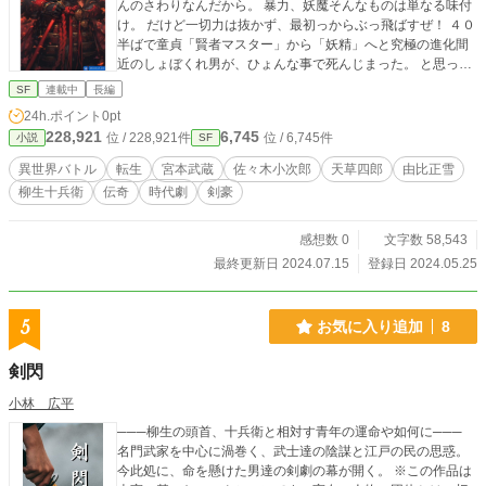
んのさわりなんだから。 暴力、妖魔そんなものは単なる味付
け。 だけど一切力は抜かず、最初っからぶっ飛ばすぜ！ ４０
半ばで童貞「賢者マスター」から「妖精」へと究極の進化間
近のしょぼくれ男が、ひょんな事で死んじまった。 と思った
ら、奇妙な江戸時代初期で「張孔堂・由比正雪」なんて御仁
SF
連載中
長編
へ複合転生していた。 しかし、この正雪君は自分の知ってい
24h.ポイント
0pt
る人物とは大違い。 軍学よりも、低俗な戯作を書くのが好き
228,921
6,745
位 / 228,921件
位 / 6,745件
小説
SF
なオタクで、聡明さの欠片もないただのニートだったからさ
あ大変。 同じく複合転生してきた「魔人・武蔵」や地獄から
異世界バトル
転生
宮本武蔵
佐々木小次郎
天草四郎
由比正雪
復活した「邪天使・天草四郎」を、執念で生き返った「正義
柳生十兵衛
伝奇
時代劇
剣豪
の巌流・佐々木小次郎」と共に、闇の世界へと消し去るため
に共闘。 稀代の剣豪・柳生十兵衛の力を借り、あっさりと任
務達成のはずが、神や妖魔まで現れ、収拾がつかない。 幕府
感想数 0
文字数 58,543
を巻き込んだ柳生親子のド派手な喧嘩あり、化物揃いの忍者
最終更新日 2024.07.15
登録日 2024.05.25
集団同士のバトル合戦ありと、ハチャメチャな展開。 しかも
江戸初期のはずが、どこかちょっと変だぞ？！！！ ここって
地球だよな？ 時間軸もどこか可笑しいぞ！ バテレンの妖術使
5
お気に入り追加
8
いなど当たり前、美姫、美女も大量発生♡♡♡。 いくらなん
でも二足歩行ロボットは出てこないだろ？？？ ええっ、う
剣閃
そ！！！ これって太古の異星人が残した遺産？？？ もう何で
もありの大冒険活劇。 おちゃらけやギャグも適度にかませな
小林 広平
がら、どこまでも話は広がってゆく。 作者にも先の予想はな
───柳生の頭首、十兵衛と相対す青年の運命や如何に───
にひとつ出来ないくらいの、ハチャメチャてんこ盛り小説。
名門武家を中心に渦巻く、武士達の陰謀と江戸の民の思惑。
ジャンルもなにもあったもんじゃない、面白いものを勿体ぶ
今此処に、命を懸けた男達の剣劇の幕が開く。 ※この作品は
らずに全部詰め込んだらこうなっちまった。 （すべて予想と