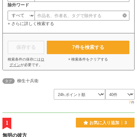
除外ワード
+ さらに詳しく検索する
保存する
7
件を検索する
検索条件の保存には
ロ
× 検索条件をクリアする
グイン
が必要です。
柳生十兵衛
タグ
7
件
1
お気に入り追加
3
無明の彼方