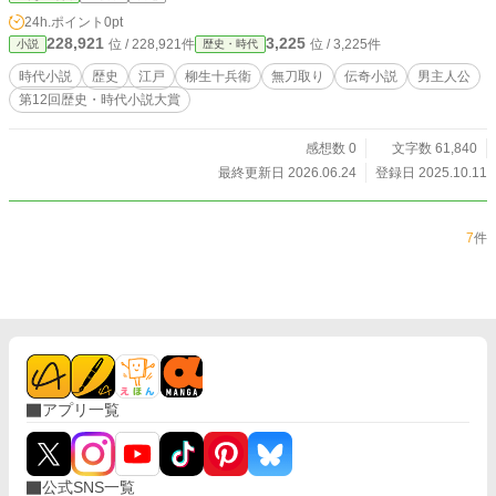
24h.ポイント
0pt
228,921
3,225
位 / 228,921件
位 / 3,225件
小説
歴史・時代
時代小説
歴史
江戸
柳生十兵衛
無刀取り
伝奇小説
男主人公
第12回歴史・時代小説大賞
感想数 0
文字数 61,840
最終更新日 2026.06.24
登録日 2025.10.11
7
件
アプリ一覧
公式SNS一覧