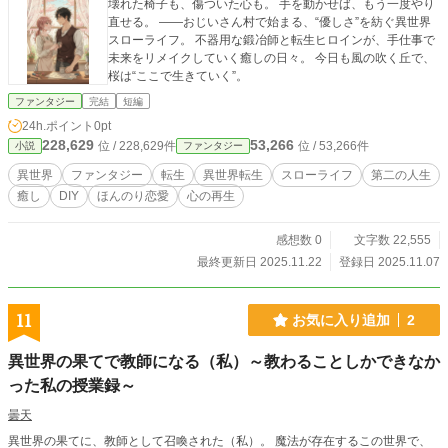
壊れた椅子も、傷ついた心も。 手を動かせば、もう一度やり
直せる。 ——おじいさん村で始まる、“優しさ”を紡ぐ異世界
スローライフ。 不器用な鍛冶師と転生ヒロインが、手仕事で
未来をリメイクしていく癒しの日々。 今日も風の吹く丘で、
桜は“ここで生きていく”。
ファンタジー
完結
短編
24h.ポイント
0pt
228,629
53,266
位 / 228,629件
位 / 53,266件
小説
ファンタジー
異世界
ファンタジー
転生
異世界転生
スローライフ
第二の人生
癒し
DIY
ほんのり恋愛
心の再生
感想数 0
文字数 22,555
最終更新日 2025.11.22
登録日 2025.11.07
11
お気に入り追加
2
異世界の果てで教師になる（私）～教わることしかできなか
った私の授業録～
曇天
異世界の果てに、教師として召喚された（私）。 魔法が存在するこの世界で、