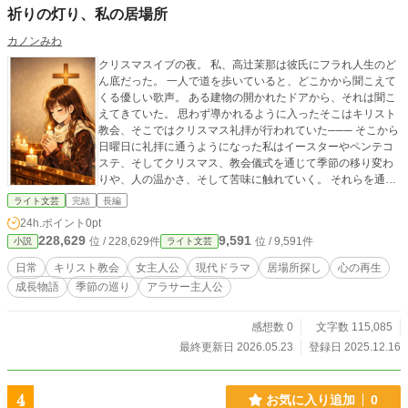
祈りの灯り、私の居場所
カノンみわ
クリスマスイブの夜。 私、高辻茉那は彼氏にフラれ人生のど
ん底だった。 一人で道を歩いていると、どこかから聞こえて
くる優しい歌声。 ある建物の開かれたドアから、それは聞こ
えてきていた。 思わず導かれるように入ったそこはキリスト
教会、そこではクリスマス礼拝が行われていた─── そこから
日曜日に礼拝に通うようになった私はイースターやペンテコ
ステ、そしてクリスマス、教会儀式を通じて季節の移り変わ
りや、人の温かさ、そして苦味に触れていく。 それらを通し
て、自分の居場所を見つけるまでの物語。 全51話完結。
ライト文芸
完結
長編
24h.ポイント
0pt
228,629
9,591
位 / 228,629件
位 / 9,591件
小説
ライト文芸
日常
キリスト教会
女主人公
現代ドラマ
居場所探し
心の再生
成長物語
季節の巡り
アラサー主人公
感想数 0
文字数 115,085
最終更新日 2026.05.23
登録日 2025.12.16
4
お気に入り追加
0