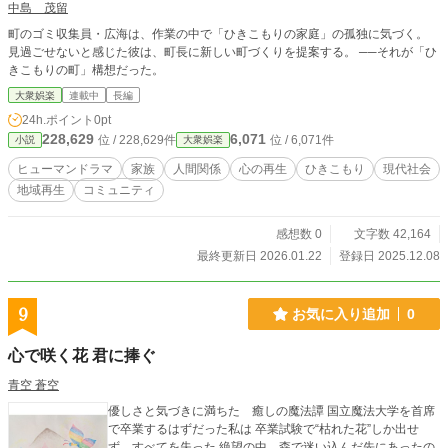
中島 茂留
町のゴミ収集員・広海は、作業の中で「ひきこもりの家庭」の孤独に気づく。
見過ごせないと感じた彼は、町長に新しい町づくりを提案する。 ──それが「ひ
きこもりの町」構想だった。
大衆娯楽
連載中
長編
24h.ポイント
0pt
228,629
6,071
位 / 228,629件
位 / 6,071件
小説
大衆娯楽
ヒューマンドラマ
家族
人間関係
心の再生
ひきこもり
現代社会
地域再生
コミュニティ
感想数 0
文字数 42,164
最終更新日 2026.01.22
登録日 2025.12.08
9
お気に入り追加
0
心で咲く花 君に捧ぐ
青空 蒼空
優しさと気づきに満ちた 癒しの魔法譚 国立魔法大学を首席
で卒業するはずだった私は 卒業試験で“枯れた花”しか出せ
ず すべてを失った 絶望の中 森で迷い込んだ先にあったの