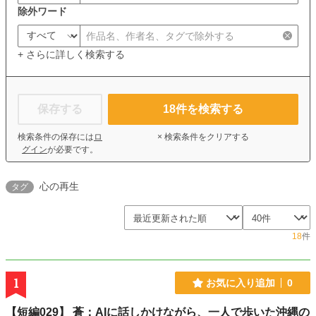
除外ワード
+ さらに詳しく検索する
保存する
18
件を検索する
検索条件の保存には
ロ
× 検索条件をクリアする
グイン
が必要です。
心の再生
タグ
18
件
1
お気に入り追加
0
【短編029】 蒼：AIに話しかけながら、一人で歩いた沖縄の