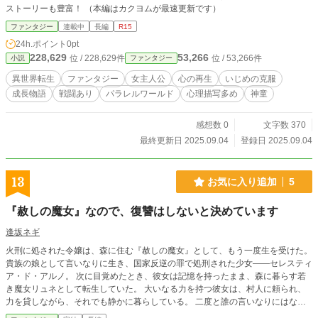
ストーリーも豊富！ （本編はカクヨムが最速更新です）
ファンタジー
連載中
長編
R15
24h.ポイント
0pt
228,629
53,266
位 / 228,629件
位 / 53,266件
小説
ファンタジー
異世界転生
ファンタジー
女主人公
心の再生
いじめの克服
成長物語
戦闘あり
パラレルワールド
心理描写多め
神童
感想数 0
文字数 370
最終更新日 2025.09.04
登録日 2025.09.04
13
お気に入り追加
5
『赦しの魔女』なので、復讐はしないと決めています
逢坂ネギ
火刑に処された令嬢は、森に住む『赦しの魔女』として、もう一度生を受けた。
貴族の娘として言いなりに生き、国家反逆の罪で処刑された少女——セレスティ
ア・ド・アルノ。 次に目覚めたとき、彼女は記憶を持ったまま、森に暮らす若
き魔女リュネとして転生していた。 大いなる力を持つ彼女は、村人に頼られ、
力を貸しながら、それでも静かに暮らしている。 二度と誰の言いなりにはなら
ないように。いつか、前世の自分を許せるように——そう、願いながら。 とこ