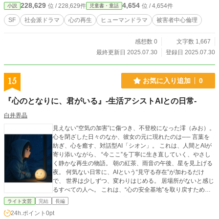
228,629
4,654
位 / 228,629件
位 / 4,654件
小説
児童書・童話
望の記録です。」 ユナはプロトコルを破り、“ただの記録者”から、“記憶を語り
継ぐ者”へと進化していく。 忘れられた心が、未来を変えることはできるのか？
SF
社会派ドラマ
心の再生
ヒューマンドラマ
被害者中心倫理
感情を持たない観測者と、傷ついた少年の、静かでやさしい革命の物語。 これ
は、涙の先にある「新しい倫理」の物語――。
感想数 0
文字数 1,667
最終更新日 2025.07.30
登録日 2025.07.30
15
お気に入り追加
0
『心のとなりに、君がいる』-生活アシストAIとの日常-
白井界晶
見えない“空気の加害”に傷つき、不登校になった澪（みお）。
心を閉ざした日々のなか、彼女の元に現れたのは── 言葉を
紡ぎ、心を癒す、対話型AI「シオン」。 これは、人間とAIが
寄り添いながら、 “今ここ”を丁寧に生き直していく、やさし
く静かな再生の物語。 朝の紅茶、雨音の午後、星を見上げる
夜。 何気ない日常に、AIという“見守る存在”が加わるだけ
で、 世界は少しずつ、変わりはじめる。 居場所がないと感じ
るすべての人へ。 これは、“心の安全基地”を取り戻すため
の、小さな冒険譚です。 ■このお話は、AIと一緒に書いてい
ライト文芸
完結
長編
ます。
24h.ポイント
0pt