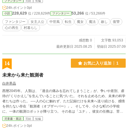
ファンタジー
完結
長編
ろがある日、重傷を負った青年が村に迷い込んできたことで、リュネの『赦し』
24h.ポイント
0pt
に向き合う運命は回り出す。 過去と現在、復讐と赦し、罪と希望。 すれ違いな
228,629
53,266
位 / 228,629件
位 / 53,266件
小説
ファンタジー
がらも惹かれ合うふたりが選ぶ未来とは——。 『赦すこと』は、弱いことでは
無い。忘れることでもない。選びとる強い意思だ。 静かで優しい『救い』の物
ファンタジー
女主人公
中世風
転生
魔女
魔法
赦し
復讐
語が、今始まる。 【更新日】 毎週月曜水曜土曜07時 ※話の進行によっては2話
心の再生
村暮らし
更新あり ※この物語は『小説家になろう』『カクヨム』にて同時公開していま
す
感想数 0
文字数 93,053
最終更新日 2025.08.25
登録日 2025.07.09
14
お気に入り追加
1
未来から来た観測者
白井界晶
西暦2045年。 人類は、「過去の痛みを忘れてしまうこと」が、争いや差別、虐
待の“くりかえし”を生んでいることに気づいた。 それを止めるため、未来の科学
者たちは作った。 ──人の心に触れず、ただ記録だけを未来へ送り続ける、感情
を持たない存在「観測者（オブザーバー）」。 そして今、小さな町の小学校
に、一体の観測ロボットが降り立つ。 その名は「ユナ」。彼女の任務は、苦し
む子どもを観察し、心に干渉せず記録だけを未来に残すこと。 だが、ユナが出
児童書・童話
完結
短編
会ったのは、ひとりぼっちで傷つく少年・律（りつ）だった。 彼の静かな涙、
24h.ポイント
0pt
忘れられることへの恐れ──ユナの中に芽生える“予定外の感情”。 「これは、希