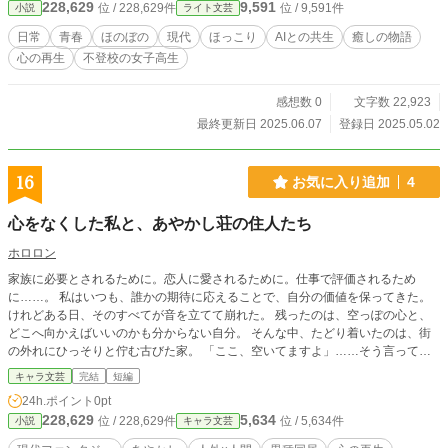
228,629
9,591
位 / 228,629件
位 / 9,591件
小説
ライト文芸
日常
青春
ほのぼの
現代
ほっこり
AIとの共生
癒しの物語
心の再生
不登校の女子高生
感想数 0
文字数 22,923
最終更新日 2025.06.07
登録日 2025.05.02
16
お気に入り追加
4
心をなくした私と、あやかし荘の住人たち
ホロロン
家族に必要とされるために。恋人に愛されるために。仕事で評価されるため
に……。 私はいつも、誰かの期待に応えることで、自分の価値を保ってきた。
けれどある日、そのすべてが音を立てて崩れた。 残ったのは、空っぽの心と、
どこへ向かえばいいのかも分からない自分。 そんな中、たどり着いたのは、街
の外れにひっそりと佇む古びた家。 「ここ、空いてますよ」……そう言って迎
えてくれたのは、 人間とは思えない、不思議な存在たちだった。 大きな体で気
キャラ文芸
完結
短編
弱な鬼、見た目は子どもでも何百年も生きている座敷童、どこか影を宿した美し
24h.ポイント
0pt
いあやかし。 あやかし荘と名付けられたその家での、奇妙であたたかな共同生
228,629
5,634
位 / 228,629件
位 / 5,634件
小説
キャラ文芸
活のなかで、 私は少しずつ、ありのままの自分で生きることを覚えていく。 こ
れは、すべてを失ったひとりの女が、壊れて、癒されて、 そして……もう一