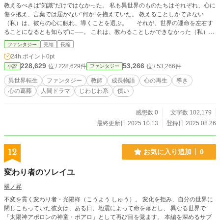
教えるべきは“知識”だけではなかった。 私も異世界のものたちはそれぞれ、心に
傷を抱え、言葉では届かない“何か”を抱えていた。 教えることしかできない
（私）は、彼らの心に触れ、導くことを選ぶ。 それが、世界の運命を左右す
ることになるとも知らずに──。 これは、教わることしかできなかった（私）
が、 教師として“導く者”になるまでの授業録。
ファンタジー
完結
長編
24h.ポイント
0pt
228,629
53,266
位 / 228,629件
位 / 53,266件
小説
ファンタジー
異世界転生
ファンタジー
教師
成長物語
心の再生
導き
心の葛藤
人間ドラマ
じわじわ系
償い
感想数 0
文字数 102,179
最終更新日 2025.10.13
登録日 2025.08.26
12
お気に入り追加
0
変わり者のソレイユ
翠ノ昇
不変を貫く変わり者・光陽柊（こうよう しゅう）。 変化を拒み、自分の世界に
閉じこもっていた彼女は、ある日、地震によって命を落とし、 異なる世界で
「太陽神アポロンの神童・ポアロ」として再び目を覚ます。 本編を深めるサブ