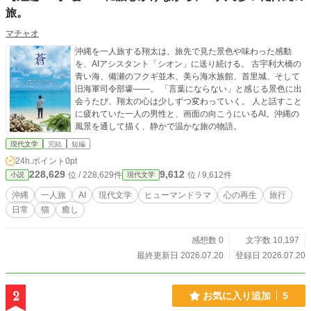
旅。
マチャオ
沖縄を一人旅する翔太は、旅先で見た景色や味わった感動
を、AIアシスタント「シオン」に送り続ける。 古宇利大橋の
青い海、備瀬のフクギ並木、美ら海水族館、首里城、そして
旧海軍司令部壕――。 「言葉にならない」と感じる景色に出
会うたび、翔太の心は少しずつ変わっていく。 人と話すこと
に疲れていた一人の男性と、画面の向こうにいるAI。沖縄の
風景を通して描く、静かで温かな旅の物語。
現代文学
完結
短編
24h.ポイント
0pt
228,629
9,612
位 / 228,629件
位 / 9,612件
小説
現代文学
沖縄
一人旅
AI
現代文学
ヒューマンドラマ
心の再生
旅行
日常
猫
癒し
感想数 0
文字数 10,197
最終更新日 2026.07.20
登録日 2026.07.20
2
お気に入り追加
5