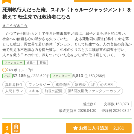
死刑執行人だった俺、スキル〈トゥルージャッジメント〉を
携えて 転生先では救済者になる
きこうダきこう
かつて死刑執行人として生きた熊田鷹男54歳は、息子と妻を理不尽に失い、
社会への信頼も心の温かさも失っていた。 ある死刑囚の護送任務中に命を落
とした彼は、異世界で若い身体「ダンカン」として転生する。人の言葉の真偽が
光で見える不思議な力を得た彼は、相棒のクリスと共に嘆願書の調査を行い、
人々を救う日々の中で、凍りついていた心を少しずつ取り戻していく。 やが
て戦争が終わり、敵国の幼い王族ミシアとマッシュが極刑を宣告される。前世の
ファンタジー
連載中
長編
家族を重ねたダンカンは、二人を救うため城へ潜入し、逃避行の旅へ出る。
24h.ポイント
7pt
追跡するのは、かつての相棒クリス。逃亡の中でダンカンは働き、助け、笑い、
37,189
5,813
位 / 228,629件
位 / 53,266件
小説
ファンタジー
仲間と絆を築きながら、二人の姉弟に“生きる未来”を与えようと奔走する。 ウ
ォールシティでの労働、森での熊親子との出会い、雪の町スノータウンでの温か
異世界転生
ファンタジー
成長物語
家族愛
絆
心の再生
な日々――逃亡生活は過酷でありながら、ダンカンにとっては「もう一度家族を
人間ドラマ
スキル
前世の記憶
第6回次世代ファンタジーカップ
守る」ための大切な時間となっていく。 しかし手配は広がり、真実を知った
スノータウンのレオナとの絆も深まる中、旅はついに敵国グランドール領へ。戦
争の傷跡を目の当たりにしたミシアとマッシュは、国を立て直す決意を固める。
感想数 0
文字数 163,073
追いついたクリスとの対峙を経て、ダンカンは二人を王都ドランシアへ送り届
最終更新日 2026.04.30
登録日 2026.03.24
けることに成功する。しかし自らの罪から逃げず、セントパレスへ戻る道を選
ぶ。国王の前で覚悟を示したダンカンは、クリスとの真剣勝負に勝利し、極刑を
免れる代わりに“永久国外追放”を命じられる。 国を去る道中、レオナが同行を
5
お気に入り追加
2,161
申し出て、二人は新たな旅へ。やがてドランシアに戻り、ミシアとマッシュと再