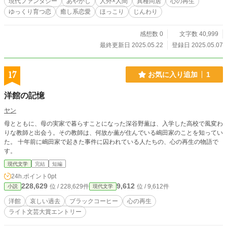
現代ファンタジー
あやかし
人外×人間
異種同居
心の再生
度、恋をする物語。
ゆっくり育つ恋
癒し系恋愛
ほっこり
じんわり
感想数 0
文字数 40,999
最終更新日 2025.05.22
登録日 2025.05.07
17
お気に入り追加
1
洋館の記憶
ヤン
母とともに、母の実家で暮らすことになった深谷野薫は、入学した高校で風変わ
りな教師と出会う。その教師は、何故か薫が住んでいる嶋田家のことを知ってい
た。 十年前に嶋田家で起きた事件に囚われている人たちの、心の再生の物語で
す。
現代文学
完結
短編
24h.ポイント
0pt
228,629
9,612
位 / 228,629件
位 / 9,612件
小説
現代文学
洋館
哀しい過去
ブラックコーヒー
心の再生
ライト文芸大賞エントリー