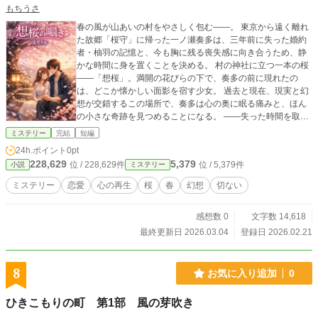
もちうさ
春の風が山あいの村をやさしく包む――。 東京から遠く離れ
た故郷「桜守」に帰った一ノ瀬奏多は、三年前に失った婚約
者・柚羽の記憶と、今も胸に残る喪失感に向き合うため、静
かな時間に身を置くことを決める。 村の神社に立つ一本の桜
――「想桜」。満開の花びらの下で、奏多の前に現れたの
は、どこか懐かしい面影を宿す少女。 過去と現在、現実と幻
想が交錯するこの場所で、奏多は心の奥に眠る痛みと、ほん
の小さな奇跡を見つめることになる。 ――失った時間を取り
戻すことはできない。でも、この桜の下で、何かが静かに動
ミステリー
完結
短編
き始める。
24h.ポイント
0pt
228,629
5,379
位 / 228,629件
位 / 5,379件
小説
ミステリー
ミステリー
恋愛
心の再生
桜
春
幻想
切ない
感想数 0
文字数 14,618
最終更新日 2026.03.04
登録日 2026.02.21
8
お気に入り追加
0
ひきこもりの町 第1部 風の芽吹き