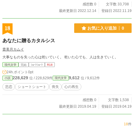
感想数 0
文字数 33,708
最終更新日 2022.12.14
登録日 2022.11.19
18
お気に入り追加
0
あなたに贈るカタルシス
貴美月カムイ
大事なものを失った心は乾いていく。 乾いた心でも、人は生きていく。
現代文学
完結
ｼｮｰﾄｼｮｰﾄ
R18
24h.ポイント
0pt
228,629
9,612
位 / 228,629件
位 / 9,612件
小説
現代文学
悲恋
ショートショート
喪失
心の再生
感想数 0
文字数 1,538
最終更新日 2019.04.19
登録日 2019.04.19
18
件