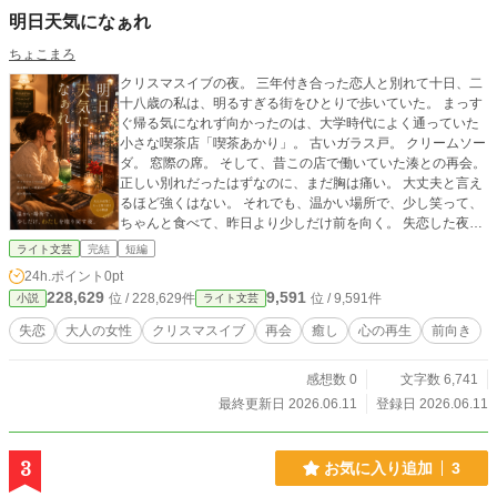
明日天気になぁれ
ちょこまろ
クリスマスイブの夜。 三年付き合った恋人と別れて十日、二
十八歳の私は、明るすぎる街をひとりで歩いていた。 まっす
ぐ帰る気になれず向かったのは、大学時代によく通っていた
小さな喫茶店「喫茶あかり」。 古いガラス戸。 クリームソー
ダ。 窓際の席。 そして、昔この店で働いていた湊との再会。
正しい別れだったはずなのに、まだ胸は痛い。 大丈夫と言え
るほど強くはない。 それでも、温かい場所で、少し笑って、
ちゃんと食べて、昨日より少しだけ前を向く。 失恋した夜
に、懐かしい喫茶店で自分を取り戻していく、大人の女性の
ライト文芸
完結
短編
ための静かな再生物語。
24h.ポイント
0pt
228,629
9,591
位 / 228,629件
位 / 9,591件
小説
ライト文芸
失恋
大人の女性
クリスマスイブ
再会
癒し
心の再生
前向き
感想数 0
文字数 6,741
最終更新日 2026.06.11
登録日 2026.06.11
3
お気に入り追加
3