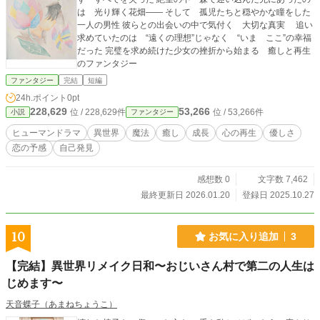
は 光り輝く花畑―― そして 孤児たちと穏やかな瞳をした
一人の男性 彼らとの出会いの中で気付く 大切な真実 追い
求めていたのは “遠くの理想”じゃなく “いま ここ”の幸福
だった 完璧を求め続けた少女の挫折から始まる 癒しと再生
のファンタジー
ファンタジー
完結
短編
24h.ポイント
0pt
228,629
53,266
位 / 228,629件
位 / 53,266件
小説
ファンタジー
ヒューマンドラマ
異世界
魔法
癒し
成長
心の再生
優しさ
恋の予感
自己発見
感想数 0
文字数 7,462
最終更新日 2026.01.20
登録日 2025.10.27
10
お気に入り追加
3
【完結】異世界リメイク日和〜おじいさん村で第二の人生は
じめます〜
天音蝶子（あまねちょうこ）