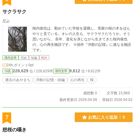
シリアスな展開、および性的な暴力に関する言及が含まれま
す。 (C)花雨宮琵 2025 All Rights Reserved.無断転載・無断
サクラサク
翻訳を固く禁じます。
ヤン
桜内俊也は、勤めていた学校を退職し、実家の桜の木をぼん
やりと見ている。オレの人生も、サクラサクだろうか。そう
思いながら。 長年、道化を演じながら生きてきた桜内俊也
の、心の再生物語です。 ※拙作『洋館の記憶』に連なる物語
です。
現代文学
完結
短編
R15
24h.ポイント
0pt
228,629
9,612
位 / 228,629件
位 / 9,612件
小説
現代文学
過去のあやまち
洋館の記憶・続編
心の再生
桜
感想数 0
文字数 15,969
最終更新日 2026.04.09
登録日 2026.04.02
7
お気に入り追加
5
想桜の囁き