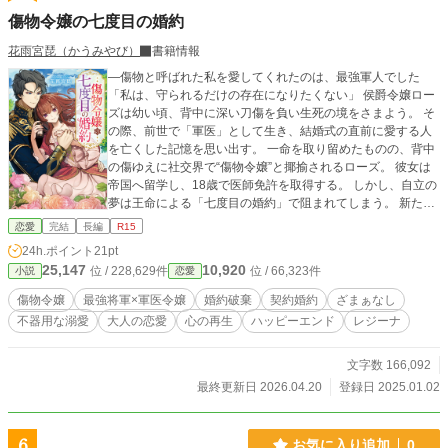
会。復興に尽力しながら、ダンカンは前世で失った家族の痛みを、今の家族との
傷物令嬢の七度目の婚約
絆で癒していく。 一年後、レオナとの間に生まれた息子“ダリル”を抱きしめな
がら、ダンカンはようやく理解する。 「守れなかった家族の痛みは消えない。
花雨宮琵（かうみやび）
書籍情報
だが、新しい家族と共に歩むことで、人は再び前へ進める」 異世界での第二
―傷物と呼ばれた私を愛してくれたのは、最強軍人でした
の人生は、喪失から始まり、愛と再生へと続いていく。 ……しかし、ダンカン
「私は、守られるだけの存在になりたくない」 侯爵令嬢ロー
の穏やかな日々は長くは続かなかった。
ズは幼い頃、背中に深い刀傷を負い生死の境をさまよう。 そ
の際、前世で「軍医」として生き、結婚式の直前に愛する人
を亡くした記憶を思い出す。 一命を取り留めたものの、背中
の傷ゆえに社交界で“傷物令嬢”と揶揄されるローズ。 彼女は
帝国へ留学し、18歳で医師免許を取得する。 しかし、自立の
夢は王命による「七度目の婚約」で阻まれてしまう。 新たな
相手は、若くして軍を束ねる将軍・フェルディナン。 叶わぬ
恋愛
完結
長編
R15
想い人がいるという彼と、ローズは「期間限定の条件付き婚
24h.ポイント
21pt
約」を結ぶことに。 合理的な契約関係から始まった同居生
25,147
10,920
位 / 228,629件
位 / 66,323件
小説
恋愛
活。 だが、前世の知識を持つ軍医として命に向き合う彼女の
強さと、その裏にある深い痛みを、不器用で誠実な将軍は静
傷物令嬢
最強将軍×軍医令嬢
婚約破棄
契約婚約
ざまぁなし
かに受け止めていく。 彼の温かな素顔に触れ、ローズの止ま
不器用な溺愛
大人の恋愛
心の再生
ハッピーエンド
レジーナ
っていた心は次第に溶け出していき――。 「今世こそ、幸せ
な花嫁になりたい」 医師として、一人の女性として。 不条理
な運命に抗うローズが、七度目の婚約の先に辿り着く未来と
文字数 166,092
は――。 ✧✧✧✧✧ ※Web連載時旧題：『前世軍医だった傷
最終更新日 2026.04.20
登録日 2025.01.02
物令嬢は、幸せな花嫁を夢見る』 ※ヒロインの前世は現代日
本ではなく、別の異世界です。 ※本作はハッピーエンドの物
語ですが、終盤には主人公が過去の深い傷と向き合うための
6
お気に入り追加
0