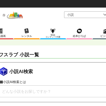
Web
稿漫画
レンタル
絵本ひろば
ビジ
コンテンツ大賞
フスラブ 小説一覧
小説AI検索
小説AI検索とは