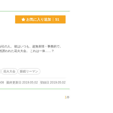
お気に入り追加
51
私も関心がないから、事務的に接してた。 ……そんな彼から。 突然誘われた花火大会。 これは一体……？
花火大会
眼鏡リーマン
508
最終更新日 2019.05.02
登録日 2019.05.02
1
件