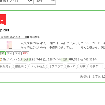
1
pider
霧内杳/眼鏡のさきっぽ
書籍情報
花火大会に誘われた。 相手は、会社に出入りしている、コーヒー会社の人。 彼はいつも、超無表情・事務的で。
恋愛
完結
短編
R15
228,744
66,363
24h.ポイント
0pt
位 / 228,744件
位 / 66,363件
小説
恋愛
眼鏡男子
眼鏡萌え
メガネ萌え
オフスラブ
微エロ
浴衣
浴衣デート
感想数 1
文字数 4,