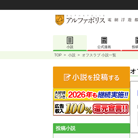
小説
公式漫画
投
TOP
>
小説
>
オフスラブ 小説一覧
オ
投稿小説