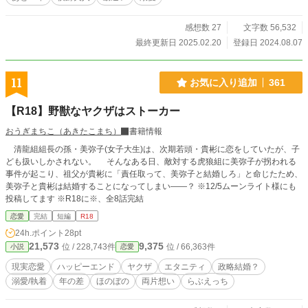
ルの感情がメインだったこともあってマリエル一人称をベースにジュリウス視点
を入れていましたが、番外部分は基本三人称でお送りしています。
感想数 27
文字数 56,532
最終更新日 2025.02.20
登録日 2024.08.07
11
お気に入り追加
361
【R18】野獣なヤクザはストーカー
おうぎまちこ（あきたこまち）
書籍情報
清龍組組長の孫・美弥子(女子大生)は、次期若頭・貴彬に恋をしていたが、子
ども扱いしかされない。 そんなある日、敵対する虎狼組に美弥子が拐われる
事件が起こり、祖父が貴彬に「責任取って、美弥子と結婚しろ」と命じたため、
美弥子と貴彬は結婚することになってしまい――？ ※12/5ムーンライト様にも
投稿してます ※R18に※、全8話完結
恋愛
完結
短編
R18
24h.ポイント
28pt
21,573
9,375
位 / 228,743件
位 / 66,363件
小説
恋愛
現実恋愛
ハッピーエンド
ヤクザ
エタニティ
政略結婚？
溺愛/執着
年の差
ほのぼの
両片想い
らぶえっち