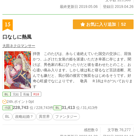
文字数 125,386
最終更新日 2019.05.06
登録日 2019.04.26
15
お気に入り追加
52
口なしに熱風
大田ネクロマンサー
拝啓 このたびは、永らく途絶えていた国交の交渉に、屈強
かつ、ふざけた女装の姫を派遣いただき幸甚に存じます。聞
けば、男色家の私にぴったりだと彼を遣わせたとのこと、お
心遣い痛み入ります。しかし彼は私と寝るなど言語道断、死
んでも嫌だと、我が国の後宮で無双をはじめるそうです。好
奇心旺盛でなによりです。 敬具 Ｒ18は※がついておりま
す
BL
完結
長編
R18
24h.ポイント
0pt
228,743
31,413
位 / 228,743件
位 / 31,413件
小説
BL
BL
政略結婚？
異世界
ファンタジー
感想数 0
文字数 76,277