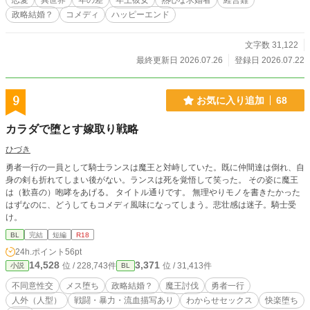
恋愛
異世界
年の差
年上彼女
熱心な求婚者
経営難
政略結婚？
コメディ
ハッピーエンド
文字数 31,122
最終更新日 2026.07.26
登録日 2026.07.22
9
お気に入り追加
68
カラダで堕とす嫁取り戦略
ひづき
勇者一行の一員として騎士ランスは魔王と対峙していた。既に仲間達は倒れ、自
身の剣も折れてしまい後がない。ランスは死を覚悟して笑った。 その姿に魔王
は（歓喜の）咆哮をあげる。 タイトル通りです。 無理やりモノを書きたかった
はずなのに、どうしてもコメディ風味になってしまう。悲壮感は迷子。騎士受
け。
BL
完結
短編
R18
24h.ポイント
56pt
14,528
3,371
位 / 228,743件
位 / 31,413件
小説
BL
不同意性交
メス堕ち
政略結婚？
魔王討伐
勇者一行
人外（人型）
戦闘・暴力・流血描写あり
わからせセックス
快楽堕ち