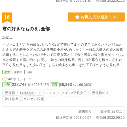
最終更新日 2022.01.30
登録日 2022.01.10
16
お気に入り追加
28
君の好きなものを､全部
かかし
※ツッコミどころ満載なガバガバ設定で書いてますのでご了承ください 領民と
お金大好き若干クズっ気のある男爵令息が､めちゃくちゃ好みの商人の娘と政略
結婚することになったので全力で口説き落として金と可愛い嫁と両方ゲットしよ
うと模索する話｡ 或いは､美しい姉との姉妹格差に苦しみ自尊心も粉々にされた
平凡な見た目をした女の子が､まるで絵本から出てきた王子様のような見た目の
婚約者を政略結婚から解放してやろうと足掻きながらもその婚約者のヘンテコな
恋愛
連載中
長編
言動に振り回されつつ幸せを手に入れる話｡ エールにお気に入り、ありがとうご
24h.ポイント
0pt
ざいます！ モチベーションばりばり上がります！ アルファポリス様限定連載と
228,743
66,363
位 / 228,743件
位 / 66,363件
小説
恋愛
なります｡ ハッピーエンド予定｡ 完結………できたらいいなぁ………
異世界
政略結婚？
コメディ
クズ？×平凡女子
異世界転生
姉妹格差
ガバガバ設定
感想数 0
文字数 22,051
最終更新日 2023.09.07
登録日 2022.06.15