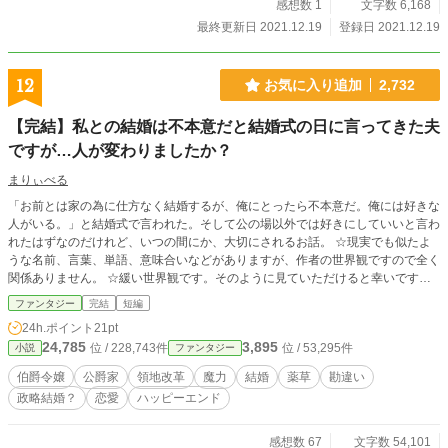
感想数 1
文字数 6,168
最終更新日 2021.12.19
登録日 2021.12.19
12
お気に入り追加
2,732
【完結】私との結婚は不本意だと結婚式の日に言ってきた夫
ですが…人が変わりましたか？
まりぃべる
「お前とは家の為に仕方なく結婚するが、俺にとったら不本意だ。俺には好きな
人がいる。」と結婚式で言われた。そして公の場以外では好きにしていいと言わ
れたはずなのだけれど、いつの間にか、大切にされるお話。 ☆現実でも似たよ
うな名前、言葉、単語、意味合いなどがありますが、作者の世界観ですので全く
関係ありません。 ☆緩い世界観です。そのように見ていただけると幸いです。
☆まだなかなか上手く表現が出来ず、成長出来なくて稚拙な文章ではあるとは思
ファンタジー
完結
短編
いますが、広い心で読んでいただけると幸いです。 ☆ざまぁ（？）は無いで
24h.ポイント
21pt
す。作者の世界観です。暇つぶしにでも読んでもらえると嬉しいです。 ☆全23
24,785
3,895
位 / 228,743件
位 / 53,295件
小説
ファンタジー
話です。出来上がってますので、随時更新していきます。 ☆感想ありがとうご
ざいます。ゆっくりですが、返信させていただきます。
伯爵令嬢
公爵家
領地改革
魔力
結婚
薬草
勘違い
政略結婚？
恋愛
ハッピーエンド
感想数 67
文字数 54,101