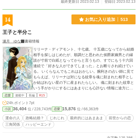
最終更新日 2023.02.13
登録日 2023.02.13
14
お気に入り追加
513
王子と半分こ
瀬月 ゆな
書籍情報
リリーナ・ディアモント、十七歳。 十五歳になってから結婚
相手を探しはじめたが、順調だと思われた侯爵家嫡男との縁
談が寸前で白紙となってからと言うもの、すでにもう十六回
連続で「好きな人ができてしまった」とお断りされ続けてい
る。 いくらなんでもこれはおかしい。腕利きの占い師に見て
もらえば、リリーナは対になる紋章を魂に刻まれた相手とし
か結ばれない星の下に産まれたらしい。 魂に刻まれた紋章と
いう手がかりにするにはあまりにも心許ない情報に途方に暮
れていると、王家の使いが訪ねて来た。 何でもリリーナと対
恋愛
連載中
長編
R15
になる紋章は王太子が持っており、リリーナを王太子妃に迎
24h.ポイント
7pt
えたいということだが――。 いまいち納得のいかない理由か
36,404
15,876
位 / 228,743件
位 / 66,363件
小説
恋愛
ら婚約者の関係になった、恋愛面に限らず色々とドライな王
子様と、どうせなら幸せになりたくて頑張る伯爵令嬢が本当
運命の人
政略結婚？
じれじれ
最終的にはあまあま
前世からの恋
の夫婦になるまでのお話。 第一部完結しました。第二部の連
三角関係
ハッピーエンド
載は夏以降を予定しています。 「小説家になろう」様でも第
一部が完結した状態まで掲載しています。