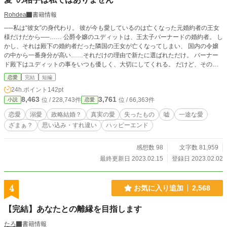
Rohdea
書籍情報
──私は“彼女”の身代わり。 彼が今も愛しているのは亡くなった元婚約者の王女
様だけだから──…… 公爵令嬢のユディットは、王太子バーナードの婚約者。 し
かし、それは殿下の婚約者だった隣国の王女が亡くなってしまい、 国内の令嬢
の中から一番身分が高い……それだけの理由で新たに選ばれただけ。 バーナー
ド殿下はユディットの事をいつも優しく、大切にしてくれる。 だけど、その度
にユディットの心は苦しくなっていく。 こんな自分が彼の婚約者でいていいの
恋愛
完結
短編
か。 自分のような理由で互いの気持ちを無視して決められた婚約者は、 バーナ
24h.ポイント
142pt
ードが再び心惹かれる“真実の愛”の相手を見つける邪魔になっているだけなので
8,463
3,761
位 / 228,743件
位 / 66,363件
小説
恋愛
は？ そんな心揺れる日々の中、 二人の前に、亡くなった王女とそっくりの女性
が現れる。 実は、王女は襲撃の日、こっそり逃がされていて実は生きてい
恋愛
溺愛
政略結婚？
真実の愛
失ったもの
嘘
一途な愛
る…… なんて噂もあって────
ざまぁ？
思い込み・すれ違い
ハッピーエンド
感想数 98
文字数 81,959
最終更新日 2023.02.15
登録日 2023.02.02
4
お気に入り追加
2,568
【完結】あなたとの離縁を目指します
たろ
書籍情報