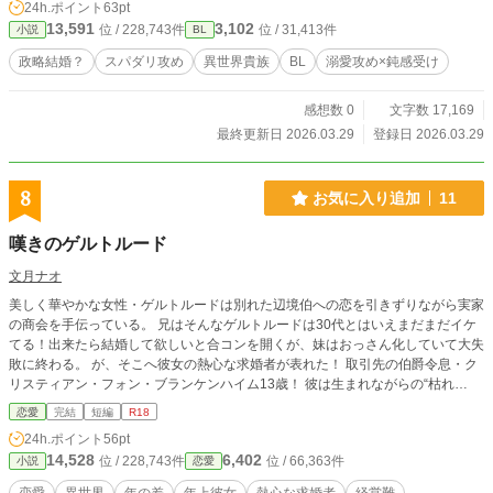
24h.ポイント
63pt
13,591
3,102
位 / 228,743件
位 / 31,413件
小説
BL
政略結婚？
スパダリ攻め
異世界貴族
BL
溺愛攻め×鈍感受け
感想数 0
文字数 17,169
最終更新日 2026.03.29
登録日 2026.03.29
8
お気に入り追加
11
嘆きのゲルトルード
文月ナオ
美しく華やかな女性・ゲルトルードは別れた辺境伯への恋を引きずりながら実家
の商会を手伝っている。 兄はそんなゲルトルードは30代とはいえまだまだイケ
てる！出来たら結婚して欲しいと合コンを開くが、妹はおっさん化していて大失
敗に終わる。 が、そこへ彼女の熱心な求婚者が表れた！ 取引先の伯爵令息・ク
リスティアン・フォン・ブランケンハイム13歳！ 彼は生まれながらの“枯れ
専”“オバ専”だった。 ＿＿＿＿＿＿＿＿＿＿＿＿＿＿＿＿＿＿＿＿＿＿＿＿＿＿
恋愛
完結
短編
R18
前作「奥様の初恋」を読まれていなくてもこの作品だけで楽しめるように書いた
24h.ポイント
56pt
つもりですが、非力なところはお見逃しを！
14,528
6,402
位 / 228,743件
位 / 66,363件
小説
恋愛