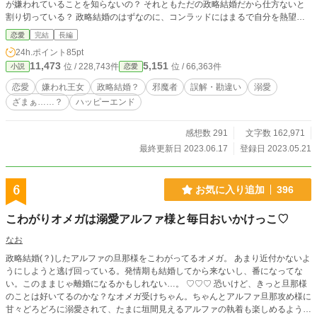
が嫌われていることを知らないの？ それともただの政略結婚だから仕方ないと
割り切っている？ 政略結婚のはずなのに、コンラッドにはまるで自分を熱望し
ているかのように振る舞われてしまい、 クラリッサの心は大きく揺れる。 やっ
恋愛
完結
長編
てしまった過去は消せないけれど、今度こそ自分も幸せになれるかも。 そんな
24h.ポイント
85pt
淡い期待を抱いてコンラッドの元に向かったクラリッサ。 しかし、そこで知っ
11,473
5,151
位 / 228,743件
位 / 66,363件
小説
恋愛
たのはコンラッドには幼馴染かつ恋人でもある公爵令嬢がいて、 自分はその間
に無理やり割り込んだ邪魔者らしいということだった───
恋愛
嫌われ王女
政略結婚？
邪魔者
誤解・勘違い
溺愛
ざまぁ……？
ハッピーエンド
感想数 291
文字数 162,971
最終更新日 2023.06.17
登録日 2023.05.21
6
お気に入り追加
396
こわがりオメガは溺愛アルファ様と毎日おいかけっこ♡
なお
政略結婚(？)したアルファの旦那様をこわがってるオメガ。 あまり近付かないよ
うにしようと逃げ回っている。発情期も結婚してから来ないし、番になってな
い。このままじゃ離婚になるかもしれない…。 ♡♡♡ 恐いけど、きっと旦那様
のことは好いてるのかな？なオメガ受けちゃん。ちゃんとアルファ旦那攻め様に
甘々どろどろに溺愛されて、たまに垣間見えるアルファの執着も楽しめるように