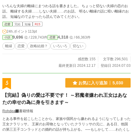
いろんな夫婦の離縁にまつわる話を書きました。 ちょっと切ない夫婦の恋のお
話。 離縁する夫婦……しない夫婦……のお話。 明るい離縁の話に暗い離縁のお
話。 短編なのでよかったら読んでみてください。
恋愛
完結
短編
R15
24h.ポイント
113pt
9,696
4,318
位 / 228,743件
位 / 66,363件
小説
恋愛
離縁
恋愛
政略結婚？
いろいろ
切ない
感想数 155
文字数 296,501
最終更新日 2024.12.17
登録日 2024.07.03
5
お気に入り追加
5,030
【完結】偽りの愛は不要です！ ～邪魔者嫌われ王女はあな
たの幸せの為に身を引きます～
Rohdea
書籍情報
とある事件を起こしたことから、家族や国民から嫌われるようになってしまった
王女クラリッサ。 王家のお荷物となっていたクラリッサの元に、ある日、他国
の第三王子コンラッドとの婚約の話が持ち上がる。 ──もしかして……わたくし