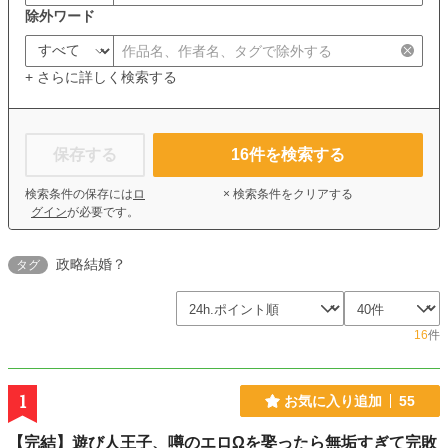
除外ワード
+ さらに詳しく検索する
保存する
16
件を検索する
検索条件の保存には
ロ
× 検索条件をクリアする
グイン
が必要です。
政略結婚？
タグ
16
件
1
お気に入り追加
55
【完結】遊び人王子、噂のエロΩを娶ったら無垢すぎて完敗