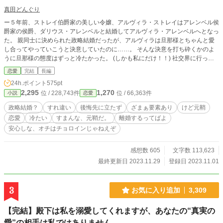
真田どんぐり
ー５年前、ストレイ伯爵家の美しい令嬢、アルヴィラ・ストレイはアレンベル侯
爵家の侯爵、ダリウス・アレンベルと結婚してアルヴィラ・アレンベルへとなっ
た。 親同士に決められた政略結婚だったが、アルヴィラは旦那様とちゃんと愛
し合ってやっていこうと決意していたのに……。 そんな決意を打ち砕くかのよ
うに旦那様の態度はずっと冷たかった。 (しかも私にだけ！！) 社交界に行って
も、使用人の前でもどんな時でも冷たい態度を取られた私は周りの噂の恰好の
恋愛
完結
長編
的。 最初こそ我慢していたが、ある日、偶然旦那様とその幼馴染の不倫疑惑を
24h.ポイント
575pt
耳にする。 (((こんな仕打ち、あんまりよーー！！))) 旦那様の態度にとうとう耐
2,295
1,270
位 / 228,743件
位 / 66,363件
小説
恋愛
えられなくなった私は、ついに離縁を決意したーーーー。
政略結婚？
すれ違い
後悔先に立たず
ざまぁ要素あり
けど元鞘
恋愛
冷たい
すまんな、元鞘だ。
離婚するってばよ
安心しな、オチはチョロインじゃねえぞ
感想数 605
文字数 113,623
最終更新日 2023.11.29
登録日 2023.11.01
3
お気に入り追加
3,309
【完結】殿下は私を溺愛してくれますが、あなたの“真実の
愛”の相手は私ではありません