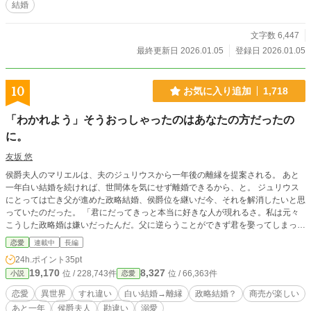
結婚
文字数 6,447
最終更新日 2026.01.05
登録日 2026.01.05
10
お気に入り追加
1,718
「わかれよう」そうおっしゃったのはあなたの方だったの
に。
友坂 悠
侯爵夫人のマリエルは、夫のジュリウスから一年後の離縁を提案される。 あと
一年白い結婚を続ければ、世間体を気にせず離婚できるから、と。 ジュリウス
にとっては亡き父が進めた政略結婚、侯爵位を継いだ今、それを解消したいと思
っていたのだった。 「君にだってきっと本当に好きな人が現れるさ。私は元々
こうした政略婚は嫌いだったんだ。父に逆らうことができず君を娶ってしまった
ことは本当に後悔している。だからさ、一年後には離婚をして、第二の人生をち
恋愛
連載中
長編
ゃんと歩んでいくべきだと思うんだよ。お互いにね」 「わかりました……」
24h.ポイント
35pt
「私は君を解放してあげたいんだ。君が幸せになるために」 そうおっしゃるジ
19,170
8,327
位 / 228,743件
位 / 66,363件
小説
恋愛
ュリウスに、逆らうこともできず受け入れるマリエルだったけれど……。 勘違
い、すれ違いな夫婦の恋。 前半はヒロイン、中盤はヒーロー視点でお贈りしま
恋愛
異世界
すれ違い
白い結婚→離縁
政略結婚？
商売が楽しい
す。 四万字ほどの中編。お楽しみいただけたらうれしいです。 ※本編はマリエ
あと一年
侯爵夫人
勘違い
溺愛