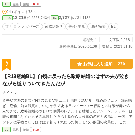
書きたいところだけ書くみたいになるかもしれないのでストーリーは面白くない
BL
完結
短編
R18
かもです！！！ごめんなさい！！！
24h.ポイント
78pt
12,219
2,727
位 / 228,743件
位 / 31,413件
小説
BL
甘々
オメガバース
政略結婚？
美形×平凡
溺愛/執着
BL
感想数 1
文字数 5,538
最終更新日 2025.01.08
登録日 2023.11.18
7
お気に入り追加
270
【R18短編BL】自領に戻ったら政略結婚のはずの夫が泣き
ながら縋りついてきたんだが
ナイトウ
奥手な大国の名君×小国の気楽な第二王子 傾向：誘い受、攻めのフェラ、濁音喘
ぎ、絶倫、前立腺責め、いちゃラブ ある日ルノーツァー侯爵との縁談が舞い込
んできて、政略結婚のつもりで侯爵のレナルトと結婚したアントン。レナルトは
即位後間もなくからその卓越した政治手腕から大侯国の名君と名高い。一方、ア
ントンは学者としてほそぼそ暮らす気だった気ままな小侯国の次男だ。 この結
婚は政治的なもので離婚するまではお互い自由にしていい。 少なくともアント
BL
完結
短編
R18
ンはそう思っていた。