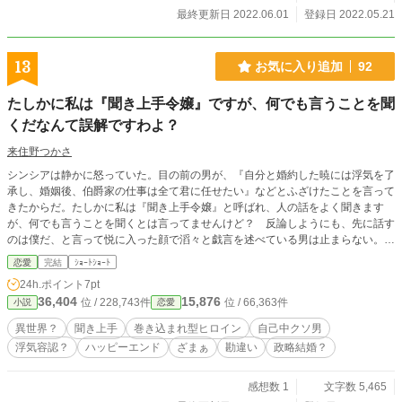
最終更新日 2022.06.01
登録日 2022.05.21
13
お気に入り追加
92
たしかに私は『聞き上手令嬢』ですが、何でも言うことを聞
くだなんて誤解ですわよ？
来住野つかさ
シンシアは静かに怒っていた。目の前の男が、『自分と婚約した暁には浮気を了
承し、婚姻後、伯爵家の仕事は全て君に任せたい』などとふざけたことを言って
きたからだ。たしかに私は『聞き上手令嬢』と呼ばれ、人の話をよく聞きます
が、何でも言うことを聞くとは言ってませんけど？ 反論しようにも、先に話す
のは僕だ、と言って悦に入った顔で滔々と戯言を述べている男は止まらない。次
のターンでは絶対反撃してやる！ あの方が来る前に······。
恋愛
完結
ｼｮｰﾄｼｮｰﾄ
24h.ポイント
7pt
36,404
15,876
位 / 228,743件
位 / 66,363件
小説
恋愛
異世界？
聞き上手
巻き込まれ型ヒロイン
自己中クソ男
浮気容認？
ハッピーエンド
ざまぁ
勘違い
政略結婚？
感想数 1
文字数 5,465