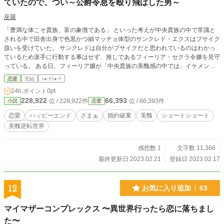
ていたので、つい～公爵令息を殴り飛ばした男～
巫羅
「豊満な体こそ貴族、富の象徴である」 といった考えが中央貴族の中で常識と
される中で田舎出身で色黒かつ細マッチョ体型のサンクレド・エクスはブサイク
扱いを受けていた。 サンクレドは自分がブサイクだと思われているのはわかっ
ているため派手に行動する事はせず、推しであるフィーリア・セクラ令嬢を見守
っている。 ある日、フィーリア嬢が「中央貴族の美醜感の中では」イケメンと
言われるファトマ・ピグル公爵令息に婚約破棄される現場に遭遇してしまう。
恋愛
完結
ｼｮｰﾄｼｮｰﾄ
推しが傷つけられるのを見ていられないサンクレドはファトマをつい殴り飛ばし
24h.ポイント
0pt
てしまうのであった。
228,922
66,393
位 / 228,922件
位 / 66,393件
小説
恋愛
恋愛
ハッピーエンド
ざまぁ
婚約破棄
美醜
ショートショート
美醜逆転世界
感想数 1
文字数 11,366
最終更新日 2023.02.21
登録日 2023.02.17
12
お気に入り追加
63
マイマザーコンプレックス 〜異世界行ったら恋に落ちまし
た〜