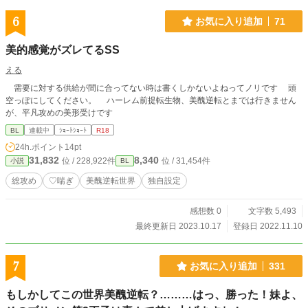
6
お気に入り追加
71
美的感覚がズレてるSS
える
需要に対する供給が間に合ってない時は書くしかないよねってノリです 頭
空っぽにしてください。 ハーレム前提転生物、美醜逆転とまでは行きません
が、平凡攻めの美形受けです
BL
連載中
ｼｮｰﾄｼｮｰﾄ
R18
24h.ポイント
14pt
31,832
8,340
位 / 228,922件
位 / 31,454件
小説
BL
総攻め
♡喘ぎ
美醜逆転世界
独自設定
感想数 0
文字数 5,493
最終更新日 2023.10.17
登録日 2022.11.10
7
お気に入り追加
331
もしかしてこの世界美醜逆転？………はっ、勝った！妹よ、