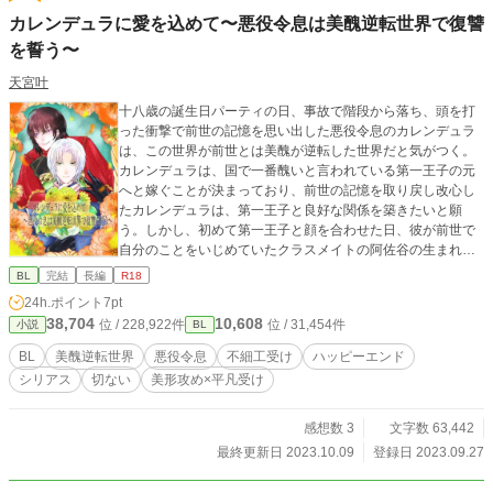
カレンデュラに愛を込めて〜悪役令息は美醜逆転世界で復讐
を誓う〜
天宮叶
十八歳の誕生日パーティの日、事故で階段から落ち、頭を打
った衝撃で前世の記憶を思い出した悪役令息のカレンデュラ
は、この世界が前世とは美醜が逆転した世界だと気がつく。
カレンデュラは、国で一番醜いと言われている第一王子の元
へと嫁ぐことが決まっており、前世の記憶を取り戻し改心し
たカレンデュラは、第一王子と良好な関係を築きたいと願
う。しかし、初めて第一王子と顔を合わせた日、彼が前世で
自分のことをいじめていたクラスメイトの阿佐谷の生まれ変
わりだと気が付き、復讐を決意する。しかし、第一王子であ
BL
完結
長編
R18
るエルヴィスは、過去を忘れカレンデュラとの関係をやりな
24h.ポイント
7pt
おしたいと伝えてくる。 愛が憎しみへ、憎しみが愛へと変化
38,704
10,608
位 / 228,922件
位 / 31,454件
小説
BL
する、復讐ラブストーリー。 ※両性表現、過激表現、無理矢
理rシーンが含まれます
BL
美醜逆転世界
悪役令息
不細工受け
ハッピーエンド
シリアス
切ない
美形攻め×平凡受け
感想数 3
文字数 63,442
最終更新日 2023.10.09
登録日 2023.09.27