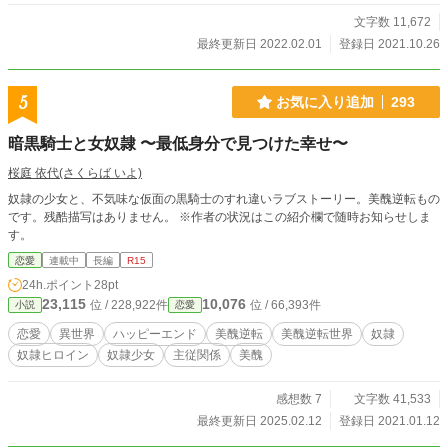
文字数 11,672
最終更新日 2022.02.01
登録日 2021.10.26
5
お気に入り追加
293
暗黒騎士と女奴隷 〜最低身分で見つけた幸せ〜
桜庭 依代(さくらば いよ)
奴隷の少女と、不気味な仮面の黒騎士のすれ違いラブストーリー。美醜逆転もの
です。残酷描写はありません。 ※作者の状況はこの紹介欄で随時お知らせしま
す。
恋愛
連載中
長編
R15
24h.ポイント
28pt
23,115
10,076
位 / 228,922件
位 / 66,393件
小説
恋愛
恋愛
異世界
ハッピーエンド
美醜逆転
美醜逆転世界
奴隷
奴隷ヒロイン
奴隷少女
主従関係
美醜
感想数 7
文字数 41,533
最終更新日 2025.02.12
登録日 2021.01.12