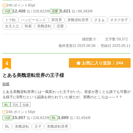
主義や趣味が偏ります、ご注意ください。 作者の作品の中ではだいぶコメディ
24h.ポイント
85pt
色が強いです。 誤字脱字誤用ありましたらご指摘ください、修正いたします。
12,408
5,621
位 / 228,922件
位 / 66,393件
小説
恋愛
なろうにもアップ予定です。
トラ転
ハッピーエンド
異世界
美醜逆転世界
ざまぁ
オタク女子
女主人公
執着
美醜逆転
恋愛
感想数 0
文字数 59,572
最終更新日 2025.06.06
登録日 2025.05.11
4
お気に入り追加
244
とある美醜逆転世界の王子様
狼蝶
とある美醜逆転世界には一風変わった王子がいた。容姿が悪くとも誰でも可愛が
る様子にB専だという認識を持たれていた彼だが、実際のところは――？？
BL
完結
短編
24h.ポイント
56pt
15,857
3,889
位 / 228,922件
位 / 31,454件
小説
BL
BL
美醜逆転
王子
美醜逆転世界