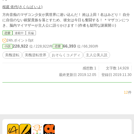
桜庭 依代(さくらば いよ)
方向音痴のマザコン少女が異世界に迷い込んだ！ 姓は上田！名はみどり！ 自分
に自信のない銀髪貴族を落とすため、彼女は今日も奮闘する！ ＊マザコンにつ
き、脳内マイマザーが主人公に語りかけます！(作者も疑問な謎展開☆)
恋愛
連載中
長編
24h.ポイント
0pt
228,922
66,393
位 / 228,922件
位 / 66,393件
小説
恋愛
美醜逆転
美醜逆転世界
おそらくコメディ
主人公美人説
感想数 1
文字数 14,928
最終更新日 2019.12.05
登録日 2019.11.30
12
件