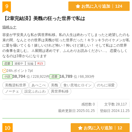
9
お気に入り追加
124
【2章完結済】美醜の狂った世界で私は
猫崎ルナ
容姿が平安美人な私が異世界転移。私の人生は終わってしまったと絶望したのも
束の間、なんとその世界は美醜が狂った世界だった！キラッキラのイケメンが私
に愛を囁いてくる！嬉しいけれど怖い！怖いけど嬉しい！ そして私はこの世界
の食事を楽しむ。 ⚠︎展開は遅めです、ふんわりお読みください…。 恋愛らしく
なるのは3章からになります
恋愛
連載中
短編
R15
24h.ポイント
7pt
38,704
16,789
位 / 228,922件
位 / 66,393件
小説
恋愛
美醜逆転世界
あべこべ
美醜
食い意地ヒロイン
のちに溺愛
ノーチェ
設定ふわふわ
異世界転移
感想数 0
文字数 28,117
最終更新日 2025.01.25
登録日 2024.11.25
10
お気に入り追加
12