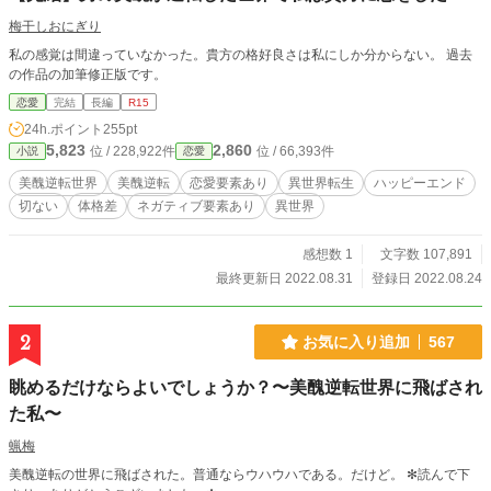
梅干しおにぎり
私の感覚は間違っていなかった。貴方の格好良さは私にしか分からない。 過去
の作品の加筆修正版です。
恋愛
完結
長編
R15
24h.ポイント
255pt
5,823
2,860
位 / 228,922件
位 / 66,393件
小説
恋愛
美醜逆転世界
美醜逆転
恋愛要素あり
異世界転生
ハッピーエンド
切ない
体格差
ネガティブ要素あり
異世界
感想数 1
文字数 107,891
最終更新日 2022.08.31
登録日 2022.08.24
2
お気に入り追加
567
眺めるだけならよいでしょうか？〜美醜逆転世界に飛ばされ
た私〜
蝋梅
美醜逆転の世界に飛ばされた。普通ならウハウハである。だけど。 ✻読んで下