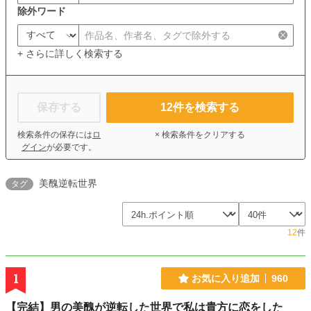
除外ワード
+ さらに詳しく検索する
保存する
12
件を検索する
検索条件の保存には
ロ
× 検索条件をクリアする
グイン
が必要です。
美醜逆転世界
タグ
12
件
1
お気に入り追加
960
【完結】男の美醜が逆転した世界で私は貴方に恋をした