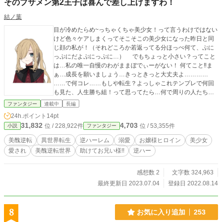
そのブサメン第2王子は喜んで差し上げますわ！
結ノ葉
目が冷めたらめ~っちゃくちゃ美少女！って言うわけではない
けど色々ケアしまくってそこそこの美少女になった昨日と同
じ顔の私が！（それどころか若返ってる分ほっぺ何て、ぷに
っぷにだよぷにっぷに…） でもちょっと小さい？ってこと
は…私の唯一自慢のわがままぼでぃーがない！ 何てこと‼ま
ぁ…成長を願いましょう…きっときっと大丈夫よ…………
……で何コレ……もしや転生？よっしゃこれテンプレで何回
も見た、人生勝ち組！って思ってたら…何で周りの人たち布
被ってんの！？宗教？宗教なの？え…親もお兄ちゃまも？こ
ファンタジー
連載中
長編
の家で布被ってないのが私と妹だけ？ え？イケメンは？新聞
24h.ポイント
14pt
見ても外に出てもブサメンばっか……イヤ無理無理無理外出
31,832
4,703
位 / 228,922件
位 / 53,355件
小説
ファンタジー
たく無い… え？何で俺イケメンだろみたいな顔して外歩いて
んの？絶対にケア何もしてない…まじで無理清潔感皆無じゃ
美醜逆転
異世界転生
逆ハーレム
溺愛
お嬢様ヒロイン
美少女
ん…清潔感…com…back… ってん？あれは………うちのバカ
愛され
美醜逆転世界
助けてお兄い様!!
逆ハー
（妹）と第2王子？ 無理…清潔感皆無×清潔感皆無…うぇ…せ
めて布してよ、布！ って、こっち来ないでよ！マジで来ない
で！恥ずかしいとかじゃないから！やだ！匂い移るじゃな
感想数 2
文字数 324,963
い！ イヤー！！！！！助けてお兄ー様！
最終更新日 2023.07.04
登録日 2022.08.14
8
お気に入り追加
253