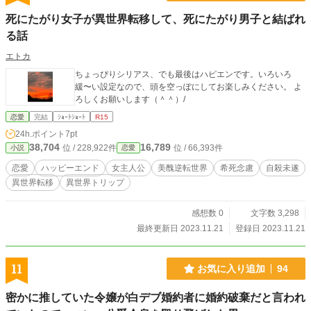
死にたがり女子が異世界転移して、死にたがり男子と結ばれ
る話
エトカ
ちょっぴりシリアス、でも最後はハピエンです。いろいろ
緩〜い設定なので、頭を空っぽにしてお楽しみください。 よ
ろしくお願いします（＾＾）/
恋愛
完結
ｼｮｰﾄｼｮｰﾄ
R15
24h.ポイント
7pt
38,704
16,789
位 / 228,922件
位 / 66,393件
小説
恋愛
恋愛
ハッピーエンド
女主人公
美醜逆転世界
希死念慮
自殺未遂
異世界転移
異世界トリップ
感想数 0
文字数 3,298
最終更新日 2023.11.21
登録日 2023.11.21
11
お気に入り追加
94
密かに推していた令嬢が白デブ婚約者に婚約破棄だと言われ