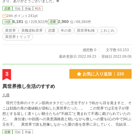
さり、ありがとうございました。✻
恋愛
完結
長編
R15
24h.ポイント
241pt
6,181
2,960
位 / 228,922件
位 / 66,393件
小説
恋愛
異世界
美醜逆転世界
恋愛
年の差
異世界転移
じれじれ
異世界トリップ
感想数 0
文字数 63,153
最終更新日 2022.09.23
登録日 2022.09.06
3
お気に入り追加
220
異世界推し生活のすすめ
八尋
現代で生粋のイケメン筋肉オタクだった壬生子がトラ転から目を覚ますと、そ
こは顔面の美の価値観が逆転した異世界だった…。 この世界では壬生子が理
想とする逞しく凛々しい騎士たちが"不細工"と蔑まれて不遇に虐げられていたの
だ。 身分違いや顔面への美意識格差と戦いながら推しへの愛を(心の中で)叫ぶ
壬生子。 異世界で誰も想像しなかった愛の形を世界に示していく。​​​​​​​​​​​​​​​​ 完結済
み、定期的にアップしていく予定です。 完全に作者の架空世界観なのでご都合
恋愛
完結
長編