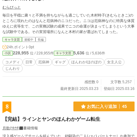
むらびっと
毎日を平穏に粛々と不満を持ちながらも過ごしていた木村時子(きむらときこ)の
ところに現れたのはなんと厄病神のニコだった。ニコは厄病神なのに特異な体質
ゆえに劣等生で、この実務試験の成果でニコの命運が決まってしまうという大事
な試験中である。その実習場所になんと木村の家が選ばれてしまった。
キャラ文芸
連載中
長編
24h.ポイント
0pt
228,955
5,636
位 / 228,955件
位 / 5,636件
小説
キャラ文芸
コメディ
日常
厄病神
ギャグ
ほんわか/ほのぼの
女主人公
じんわり
感想数 0
文字数 5,257
最終更新日 2025.03.23
登録日 2025.03.16
8
お気に入り追加
45
【完結】ラインとヤンのほんわかゲーム転生
月歌(ﾂｷｳﾀ)
書籍情報
没入感ゲームでチームを組んでいた、幼馴染の二人(♂×♂) パートナーしか参加で