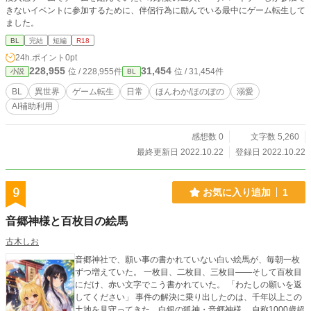
きないイベントに参加するために、伴侶行為に励んでいる最中にゲーム転生して
ました。
BL
完結
短編
R18
24h.ポイント
0pt
228,955
31,454
位 / 228,955件
位 / 31,454件
小説
BL
BL
異世界
ゲーム転生
日常
ほんわか/ほのぼの
溺愛
AI補助利用
感想数 0
文字数 5,260
最終更新日 2022.10.22
登録日 2022.10.22
9
お気に入り追加
1
音郷神様と百枚目の絵馬
古木しお
音郷神社で、願い事の書かれていない白い絵馬が、毎朝一枚
ずつ増えていた。 一枚目、二枚目、三枚目――そして百枚目
にだけ、赤い文字でこう書かれていた。 「わたしの願いを返
してください」 事件の解決に乗り出したのは、千年以上この
土地を見守ってきた、白銀の狐神・音郷神様。 自称1000歳超