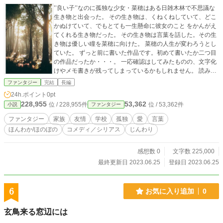
’’良い子’’なのに孤独な少女・菜穂はある日雑木林で不思議な
生き物と出会った。 その生き物は、くねくねしていて、どこ
かぬけていて、でもとても一生懸命に彼女のこと をかんがえ
てくれる生き物だった。 その生き物は言葉を話した。その生
き物は優しい瞳を菜穂に向けた。 菜穂の人生が変わろうとし
ていた。 ずっと前に書いた作品です。初めて書いたか二つ目
の作品だったか・・・。 一応確認はしてみたものの、文字化
けやメモ書きが残ってしまっているかもしれません。 読みに
くいかもです。申し訳ないです。 ２０万字以上ある長い作品
ファンタジー
完結
長編
です。 タグにもある通り、色々な要素が含まれている作品で
24h.ポイント
0pt
す。 拙い表現が多々ありますが、考えて考えて作った（けれ
228,955
53,362
位 / 228,955件
位 / 53,362件
小説
ファンタジー
ど話があっちゃこっちゃ行って大変なことになっている）作
品ですので、最後までお読みいただけるととても嬉しいで
ファンタジー
家族
友情
学校
孤独
愛
言葉
す。長いですが。（涙。） 最後まで肝心なところが明かされ
ほんわか/ほのぼの
コメディ／シリアス
じんわり
ていませんが、それはご想像にお任せします。（お
い・・・） それでは、よろしければお楽しみください(^^）
感想数 0
文字数 225,000
最終更新日 2023.06.25
登録日 2023.06.25
6
お気に入り追加
0
玄鳥来る窓辺には