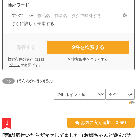
除外ワード
+ さらに詳しく検索する
保存する
9
件を検索する
検索条件の保存には
ロ
× 検索条件をクリアする
グイン
が必要です。
ほんわか/ほのぼの
タグ
9
件
1
お気に入り追加
3,561
[完結]気付いたらザマァしてました（お姉ちゃんと遊んでた