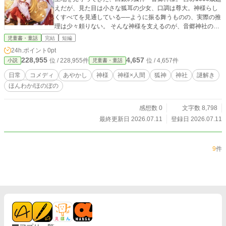
えだが、見た目は小さな狐耳の少女、口調は尊大。神様らし
くすべてを見通している──ように振る舞うものの、実際の推
理は少々頼りない。 そんな神様を支えるのが、音郷神社の巫
女であり、十北学園高校二年生の白鷺静。 冷静な観察眼を持
児童書・童話
完結
短編
つ静は、絵馬に残された消し跡、紐の結び方、倉庫に落ちて
24h.ポイント
0pt
いた輪ゴムと赤い毛糸から、少しずつ事件の真相へ近づいて
228,955
4,657
位 / 228,955件
位 / 4,657件
小説
児童書・童話
いく。 誰が、九十九人分の願いを消したのか。 倉庫から消え
た百枚の新品の絵馬は、どこへ行ったのか。 そして百枚目の
日常
コメディ
あやかし
神様
神様×人間
狐神
神社
謎解き
言葉を残した人物は、本当に犯人なのか。 やがて二人がたど
ほんわか/ほのぼの
り着いたのは、「将来の夢」を持てないことに悩む、一人の
少女だった。 静が事件の仕組みを解き、音郷神様が言葉の奥
に隠された願いを解く。 少し偉そうで、少し食いしん坊な狐
感想数 0
文字数 8,798
神様と、無表情でしっかり者の巫女が挑む、和風あやかし日
最終更新日 2026.07.11
登録日 2026.07.11
常ミステリー。 願いは、文字を消せばなくなるのか。 夢がま
だ見つからないことも、願いと呼べるのか。 絵馬に込められ
た小さな心をめぐる、やさしく不思議な謎解き短編。
9
件