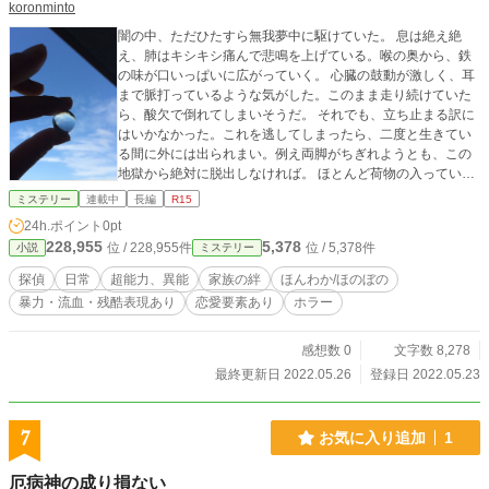
koronminto
闇の中、ただひたすら無我夢中に駆けていた。 息は絶え絶
え、肺はキシキシ痛んで悲鳴を上げている。喉の奥から、鉄
の味が口いっぱいに広がっていく。 心臓の鼓動が激しく、耳
まで脈打っているような気がした。このまま走り続けていた
ら、酸欠で倒れてしまいそうだ。 それでも、立ち止まる訳に
はいかなかった。これを逃してしまったら、二度と生きてい
る間に外には出られまい。例え両脚がちぎれようとも、この
地獄から絶対に脱出しなければ。 ほとんど荷物の入っていな
い古びたリュックを手に、彼は全速力で走り続ける。 ---これ
ミステリー
連載中
長編
R15
は、夢の中で旅をしていた時に出会った物語。 超能力はある
24h.ポイント
0pt
けれど体力は脆弱、絶賛反抗期の青年と、頭脳明晰で世話好
228,955
5,378
位 / 228,955件
位 / 5,378件
小説
ミステリー
き、ひょうきんな中年おじさんが営む探偵事務所を舞台にし
た物語。
探偵
日常
超能力、異能
家族の絆
ほんわか/ほのぼの
暴力・流血・残酷表現あり
恋愛要素あり
ホラー
感想数 0
文字数 8,278
最終更新日 2022.05.26
登録日 2022.05.23
7
お気に入り追加
1
厄病神の成り損ない