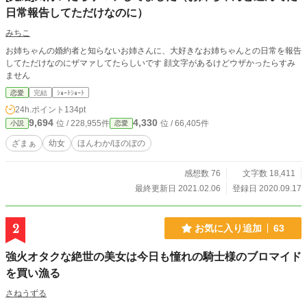
日常報告してただけなのに）
みちこ
お姉ちゃんの婚約者と知らないお姉さんに、大好きなお姉ちゃんとの日常を報告
してただけなのにザマァしてたらしいです 顔文字があるけどウザかったらすみ
ません
恋愛
完結
ｼｮｰﾄｼｮｰﾄ
24h.ポイント
134pt
9,694
4,330
位 / 228,955件
位 / 66,405件
小説
恋愛
ざまぁ
幼女
ほんわか/ほのぼの
感想数 76
文字数 18,411
最終更新日 2021.02.06
登録日 2020.09.17
2
お気に入り追加
63
強火オタクな絶世の美女は今日も憧れの騎士様のブロマイド
を買い漁る
さねうずる