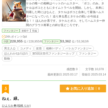
ケルの唯一の相棒はペットのハムスター、「ポコ」のみ。タ
ケルはポコとともにタイムトラベルを開始。しかし、未来に
到着した時にはなんと、タケルはポコと合体して最強ハムス
ターになっていた！ 迫り来る悪とタケルの戦いが今始ま
る！！ ほんわか系です。タケルとポコ、そしてハムスター仲
間のグラウス将軍との絆が見どころです。
ファンタジー
連載中
長編
24h.ポイント
0pt
228,955
53,362
位 / 228,955件
位 / 53,362件
小説
ファンタジー
男主人公
コメディ
友情
相棒/バディ
バトルファンタジー
ほんわか/ほのぼの
第5回次世代ファンタジーカップ
ファンタジー
動物
感想数 0
文字数 10,078
最終更新日 2025.03.17
登録日 2025.03.14
5
お気に入り追加
0
ねぇ、緑。
ひよりか🐥(桜崎 りか)