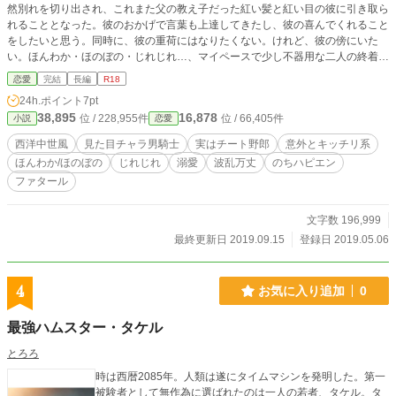
然別れを切り出され、これまた父の教え子だった紅い髪と紅い目の彼に引き取ら
れることとなった。彼のおかげで言葉も上達してきたし、彼の喜んでくれること
をしたいと思う。同時に、彼の重荷にはなりたくない。けれど、彼の傍にいた
い。ほんわか・ほのぼの・じれじれ…、マイペースで少し不器用な二人の終着点
や、何処に。 ※R18には＊をつけさせていただきます。 ※ムーンライトノベル
恋愛
完結
長編
R18
ズでも公開しています。
24h.ポイント
7pt
38,895
16,878
位 / 228,955件
位 / 66,405件
小説
恋愛
西洋中世風
見た目チャラ男騎士
実はチート野郎
意外とキッチリ系
ほんわか/ほのぼの
じれじれ
溺愛
波乱万丈
のちハピエン
ファタール
文字数 196,999
最終更新日 2019.09.15
登録日 2019.05.06
4
お気に入り追加
0
最強ハムスター・タケル
とろろ
時は西暦2085年。人類は遂にタイムマシンを発明した。第一
被験者として無作為に選ばれたのは一人の若者、タケル。タ