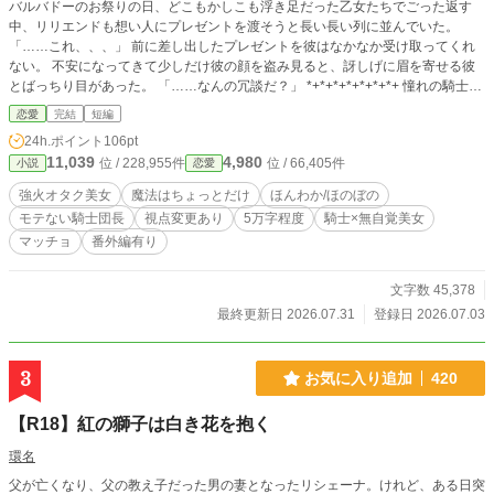
バルバドーのお祭りの日、どこもかしこも浮き足だった乙女たちでごった返す
中、リリエンドも想い人にプレゼントを渡そうと長い長い列に並んでいた。
「……これ、、、」 前に差し出したプレゼントを彼はなかなか受け取ってくれ
ない。 不安になってきて少しだけ彼の顔を盗み見ると、訝しげに眉を寄せる彼
とばっちり目があった。 「……なんの冗談だ？」 *+*+*+*+*+*+*+ 憧れの騎士の
ブロマイドを買い漁る強火オタク美女× あまりのモテなさに美女のアプローチを
恋愛
完結
短編
思わず一蹴してしまった騎士団長 ラブコメ
24h.ポイント
106pt
11,039
4,980
位 / 228,955件
位 / 66,405件
小説
恋愛
強火オタク美女
魔法はちょっとだけ
ほんわか/ほのぼの
モテない騎士団長
視点変更あり
5万字程度
騎士×無自覚美女
マッチョ
番外編有り
文字数 45,378
最終更新日 2026.07.31
登録日 2026.07.03
3
お気に入り追加
420
【R18】紅の獅子は白き花を抱く
環名
父が亡くなり、父の教え子だった男の妻となったリシェーナ。けれど、ある日突