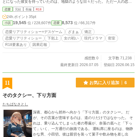
とになった彼女を待っていたのは、地獄のような日々だった。 ​ただ一人の恋愛
対象であり、番組の『支配人』でもある若きCEO・瀬崎晶の寵愛を巡り、集ま
恋愛
完結
長編
R18
ったのは美しき強者たち。 100万フォロワーのインフルエンサー、清楚な人気女
24h.ポイント
35pt
子アナ、高飛車な社長令嬢、そして世界的トップモデル。 ​「あなたなんて、た
19,545
8,573
位 / 228,607件
位 / 66,317件
小説
恋愛
だの引き立て役よ」 ​カメラの死角で繰り返される、傲慢な女王様たちからの陰
湿なイジメ。 そして毎晩行われる、参加者同士の無記名投票によって１人ずつ
恋愛リアリティショー×デスゲーム
ざまぁ
矯正
消えていく狂気の追放システム。 極度のストレスと恐怖に追い詰められなが
恋愛リアリティショー
下剋上
女の戦い
現代ドラマ
密室
ら、紬は震える手で、自分を虐げる加害者の名前をタブレットに打ち込み続け
R18要素あり
因果応報
た。 ​ ​表向きはキラキラした純愛ショー。しかしその裏側は足をひっぱりあう狂
気の７日間の物語。
感想数 0
文字数 71,238
最終更新日 2026.07.05
登録日 2026.06.15
11
お気に入り追加
6
そのタクシー、下り方面
たちばなさとし
深夜、都心から郊外へ向かう「下り方面」のタクシー。 だ
が、その言葉が意味するのは、道のりだけではなかった。 そ
れは、乗り込んでしまった者の尊厳が、奈落の底へと「下っ
て」いく、一方通行の旅路である。 運転席に座るのは、物静
かな男、小田切。彼は親切を装って菓子や飲み物を差し出