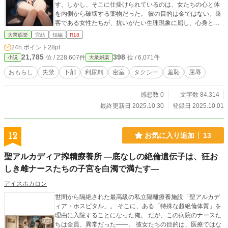
す。しかし、そこに仕掛けられているのは、女たちの心と体
を内側から破壊する薬物だった。 彼の目的は金ではない。乗
客である女性たちが、抗いがたい生理現象に屈し、心身とも
に穢されていく姿を愉しむことだ。 逃げ場のない動く密室
大衆娯楽
完結
短編
R18
で、彼女たちのプライドは崩れ落ちていく。助けを求める声
24h.ポイント
28pt
は届かず、尊厳は汚され、ただひたすらに「下って」いく。
21,785
398
位 / 228,607件
位 / 6,071件
小説
大衆娯楽
ダッシュボードのドライブレコーダーは、その屈辱の一部始
終を無機質に記録し続ける。 なぜ彼女たちは、警察に訴え出
おもらし
失禁
下剤
利尿剤
密室
タクシー
羞恥
屈辱
ることができなかったのか？ その答えは、あまりにも屈辱的
な体験の記録の中にある。 本作は、被害女性それぞれの視点
感想数 0
文字数 84,314
から、悪夢の一夜を克明に描くオムニバス形式のフィクショ
ンである。犯行は回を追うごとに、より巧妙に、より残酷に
最終更新日 2025.10.30
登録日 2025.10.01
エスカレートし、被害者の「下り」方もまた、多様な絶望を
見せる。 そして時折挟まれる、犯人・小田切の歪んだ独白。
彼は自らの犯行を反芻し、倒錯した愉悦の中で次なる獲物と
12
お気に入り追加
13
更なる深みへと突き落とす方法を模索する。 そのタクシー
は、いつものように、ただ「下り方面」へと走っていく。 あ
聖アルカディア搾精療養所 ―底なしの絶倫遺伝子は、狂お
なたは、この静かなる地獄への旅の目撃者となる。 ※「ノク
しき雌ナースたちの子宮を白濁で満たす―
ターンノベルズ」「PIXIV」「ハーメルン」でも掲載中
アイスホカロン
世間から隔絶された最高級の私立隔離療養施設「聖アルカデ
ィア・ホスピタル」。 そこに、ある「特殊な超絶倫体質」を
理由に入院することになった俺。 だが、この病院のナースた
ちは全員、異常だった――。 彼女たちの目的は、医療ではな