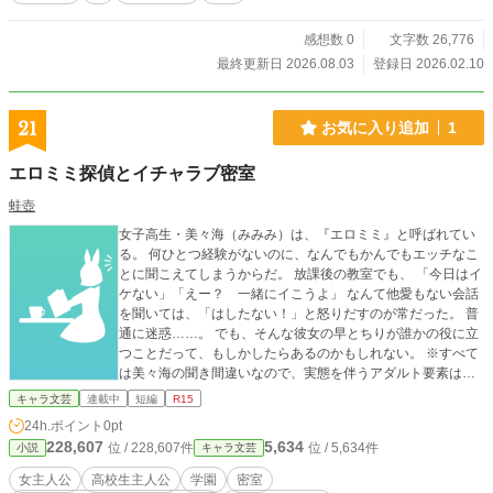
感想数 0
文字数 26,776
最終更新日 2026.08.03
登録日 2026.02.10
21
お気に入り追加
1
エロミミ探偵とイチャラブ密室
蛙壺
女子高生・美々海（みみみ）は、『エロミミ』と呼ばれてい
る。 何ひとつ経験がないのに、なんでもかんでもエッチなこ
とに聞こえてしまうからだ。 放課後の教室でも、 「今日はイ
ケない」「えー？ 一緒にイこうよ」 なんて他愛もない会話
を聞いては、「はしたない！」と怒りだすのが常だった。 普
通に迷惑……。 でも、そんな彼女の早とちりが誰かの役に立
つことだって、もしかしたらあるのかもしれない。 ※すべて
は美々海の聞き間違いなので、実態を伴うアダルト要素は一
切ありません。
キャラ文芸
連載中
短編
R15
24h.ポイント
0pt
228,607
5,634
位 / 228,607件
位 / 5,634件
小説
キャラ文芸
女主人公
高校生主人公
学園
密室