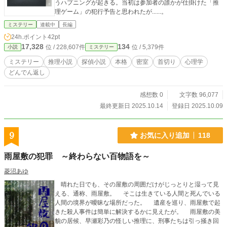
うハプニングが起きる。当初は参加者の誰かが仕掛けた「推
理ゲーム」の犯行予告と思われたが......。
ミステリー
連載中
長編
24h.ポイント
42pt
17,328
134
位 / 228,607件
位 / 5,379件
小説
ミステリー
ミステリー
推理小説
探偵小説
本格
密室
首切り
心理学
どんでん返し
感想数 0
文字数 96,077
最終更新日 2025.10.14
登録日 2025.10.09
9
お気に入り追加
118
雨屋敷の犯罪 ～終わらない百物語を～
菱沼あゆ
晴れた日でも、その屋敷の周囲だけがじっとりと湿って見
える、通称、雨屋敷。 そこは生きている人間と死んでいる
人間の境界が曖昧な場所だった。 遺産を巡り、雨屋敷で起
きた殺人事件は簡単に解決するかに見えたが。 雨屋敷の美
貌の居候、早瀬彩乃の怪しい推理に、刑事たちは引っ掻き回