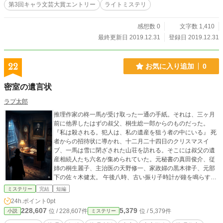
第3回キャラ文芸大賞エントリー
ライトミステリ
感想数 0
文字数 1,410
最終更新日 2019.12.31
登録日 2019.12.31
22
お気に入り追加
0
密室の遺言状
ラプ太郎
推理作家の柊一馬が受け取った一通の手紙。それは、三ヶ月
前に他界したはずの叔父、桐生総一郎からのものだった。
『私は殺される。犯人は、私の遺産を狙う者の中にいる』 死
者からの招待状に導かれ、十二月二十四日のクリスマスイ
ブ、一馬は雪に閉ざされた山荘を訪れる。そこには叔父の遺
産相続人たち六名が集められていた。元秘書の真田俊介、従
姉の桐生麗子、主治医の天野修一、家政婦の黒木律子、元部
下の佐々木健太。 午後八時、古い振り子時計が鐘を鳴らすと
同時に、テレビに叔父の映像が映し出された。 「私の死は自
ミステリー
完結
短編
然死ではありません。殺されたのです。この中の誰かに」 叔
24h.ポイント
0pt
父は生前、自分の死を予見し、真実を暴くための仕掛けを用
228,607
5,379
位 / 228,607件
位 / 5,379件
小説
ミステリー
意していた。館のどこかに隠された遺言状。そこには犯人の
名前が記されているという。しかし遺言状は密室の中にあ