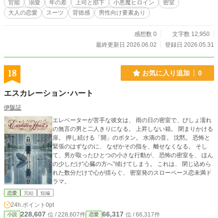
官能
溺愛
年の差
上司と部下
小悪魔ヒロイン
密室
『誰も知らない秘密の合図』とは――。 ​誠実な大人の理性が、若い肉体の魔力
大人の恋愛
スーツ
背徳感
男性向け要素あり
に完膚なきまで屈服させられていく、背徳の年の差官能小説。(全5話完結)
感想数 0
文字数 12,950
最終更新日 2026.06.02
登録日 2026.05.31
18
お気に入り追加
0
エスカレーション･ハート
伊阪証
エレベーターが苦手な彼女は、 雨の日の密室で、びしょ濡れ
の無言の男と二人きりになる。 上昇しない箱。 閉まりかける
扉。 押し続ける「開」のボタン。 水滴の音。 沈黙。 恐怖と
緊張のはずなのに、 なぜかその指を、離せなくなる。 そし
て、男が取ったひとつの小さな行動が、 恐怖の密室を、 ほん
の少しだけ“心臓の方へ”傾けてしまう。 これは、 閉じ込めら
れた数分だけで心が揺らぐ、 密室発のスローペース恋未満ド
ラマ。
恋愛
完結
短編
24h.ポイント
0pt
228,607
66,317
位 / 228,607件
位 / 66,317件
小説
恋愛