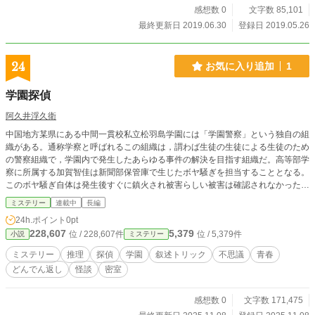
感想数 0
文字数 85,101
最終更新日 2019.06.30
登録日 2019.05.26
24
お気に入り追加
1
学園探偵
阿久井浮久衛
中国地方某県にある中間一貫校私立松羽島学園には「学園警察」という独自の組
織がある。通称学察と呼ばれるこの組織は，謂わば生徒の生徒による生徒のため
の警察組織で，学園内で発生したあらゆる事件の解決を目指す組織だ。高等部学
察に所属する加賀智佳は新聞部保管庫で生じたボヤ騒ぎを担当することとなる。
このボヤ騒ぎ自体は発生後すぐに鎮火され被害らしい被害は確認されなかったも
のの，当時保管庫は火種のない密室という不可解な状況だったため捜査は難航し
ミステリー
連載中
長編
ていた。進展の見込がない状況に痺れを切らした学察上層部は「学園探偵」への
24h.ポイント
0pt
捜査協力の依頼を決定する。学察とは完全に独立した一個人であり，学園随一の
228,607
5,379
位 / 228,607件
位 / 5,379件
小説
ミステリー
変人としても名高い学園探偵と協力して事件解決に取り組むこととなった加賀
は，トリッキーな学園探偵のキャラクターに振り回されつつも......
ミステリー
推理
探偵
学園
叙述トリック
不思議
青春
どんでん返し
怪談
密室
感想数 0
文字数 171,475