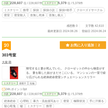
228,607
5,379
位 / 228,607件
位 / 5,379件
小説
ミステリー
スリード・ヨウイン 美男のエリート弁護士。イロケスゴイと
不倫関係にあると噂されている。 ◾️ユクエ・フメイナル コヤ
ミステリー
推理
探偵
探偵小説
探偵×助手
クローズドサークル
ーツ家のパーティに似つかわしくない、みすぼらしい身なり
密室
密室殺人
首無し死体
首無し殺人
の旅人。 ◾️ツギノーギ・セイナル 島を訪れていた中年の画
家。 ◾️シン・ハンニン 島の神父。いつも温厚で笑顔を絶やさ
ない。 まったく、あやしくない。 ※作者注：この中に犯人が
感想数 0
文字数 42,610
います
最終更新日 2024.06.26
登録日 2024.06.24
20
お気に入り追加
2
303号室
大柴 萌
帰宅すると妻が死んでいた。 クローゼットの中から物音がす
る。 妻を殺した奴がまだそこにいる。 マンションの一室で繰
り広げられる絶体絶命密室シチュエーションスリラー
ミステリー
連載中
短編
24h.ポイント
0pt
228,607
5,379
位 / 228,607件
位 / 5,379件
小説
ミステリー
絶体絶命
心理戦
暴力・流血描写あり
密室
極限状況
手に汗握る
疑心暗鬼
嘘
ミステリー
推理