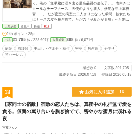
く、俺の「無尽蔵に湧き出る最高品質の遺伝子」。 表向きは
クールなチーフナース、天使のような新人、妖艶な年上薬務
官……。 だが密室の病室に二人きりになった瞬間、彼女たち
はナースの皮を脱ぎ捨て、ただの「孕みたがる雌」へと豹変
する。 「医療行為ではありません。……私の子宮が、あなた
大衆娯楽
連載中
長編
R18
のお種を求めて狂いそうなのです」 「ご主人様の温かいの
24h.ポイント
28pt
で、くるみのお腹の中、パンパンにして赤ちゃん作っ
21,785
398
位 / 228,607件
位 / 6,071件
小説
大衆娯楽
て……？」 どれだけ搾り取られても、俺の種は尽きない。 そ
れどころか、飢えた雌たちの胎内の奥底、子宮の最深部まで
病院
看護師
中出し・孕ませ・種付
密室
独占欲
子作り
を、何度でも熱い白濁で満たし尽くしていく――！ 逃げ場の
逆ハーレム
ない密室病院で繰り広げられる、絶倫男と孕みたがりナース
たちの、濃密で、狂おしい、絶対中出し子作り療養生活が
今、幕を開ける。
感想数 0
文字数 301,705
最終更新日 2026.07.19
登録日 2026.05.18
13
お気に入り追加
16
【家同士の宿敵】宿敵の恋人たちは、真夜中の礼拝堂で愛を
貪る。仮面の罵り合いを脱ぎ捨てて、密やかな蜜月に溺れる
夜
宵街ハル