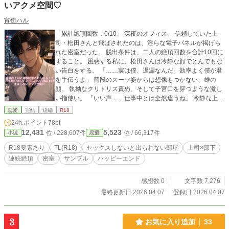
いアクメ空間♡
宵街ハル
「累計絶頂回数：0/10」 深夜のオフィス。 信頼していた上
司・松田さんと飛ばされたのは、淫らな電子パネルが掲げら
れた密室だった。 脱出条件は、二人の絶頂回数を合計10回に
すること。 困惑する私に、松田さんは冷静な顔でとんでもな
い告白をする。 「……実は僕、遅漏なんだ。効率よく僕が君
を手伝うよ」 普段のスーツ姿からは想像もつかない、雄の
顔。 執拗なクリトリス責め、そして子宮口を穿つような激し
い指使い。 「いい声……仕事中とは全然違うね」 冷静な上司
が独占欲を剥き出しにして、私を何度も、何度も絶頂の淵へ
恋愛
完結
短編
R18
と追い込んでいく。 ※本作はpixivに公開したサンプル版で
24h.ポイント
78pt
す。フルバージョンはFANBOXでお楽しみいただけます。 ▼
12,431
5,523
位 / 228,607件
位 / 66,317件
小説
恋愛
FANBOXはこちら▼ https://yoimachi-haru.fanbox.cc/posts/11
521953 ▼pixivはこちら▼ https://www.pixiv.net/users/122950
R18要素あり
TL(R18)
セックスしないと出られない部屋
上司×部下
621 ※表紙画像にAIの画像生成を使用しております。
連続絶頂
密室
サンプル
ハッピーエンド
感想数 0
文字数 7,276
最終更新日 2026.04.07
登録日 2026.04.07
3
お気に入り追加
33