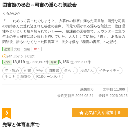
図書館の秘密～司書の淫らな朗読会
くろがねや
​「……だめって言ったでしょう？」 夕暮れの静寂に満ちた図書館。清楚な司書
のお姉さんに連れ込まれた秘密の書庫。 耳元で囁かれる淫らな朗読に、僕は理
性をじりじりと焼き切られていく――。 ​放課後の図書館で、カウンターに立つ
年上の美人司書に淡い憧れを抱いていた、大人しくて従順な「僕」。 ある日の
閉館後、誰もいなくなった図書室で、彼女は僕を『秘密の書庫』へと誘う。 ​読
書灯の琥珀色の光が照らす中、始まったのは彼女のお気に入りの官能小説『書架
恋愛
完結
短編
R18
の情事』の朗読会。 大人の包容力と妖艶な声音で、僕の耳元を、そして身体を
24h.ポイント
63pt
じりじりと焦らすお姉さん。 目の前で自ら秘部を割り開いて魅せつける圧倒的
13,819
6,156
位 / 228,607件
位 / 66,317件
小説
恋愛
な色気に、脳が狂いそうになったその時――僕の中で、大人しい『少年』の殻が
パキッ！と音を立てて割れた。 ​「あ、あ、嘘……っ、まだ男の子……だと思っ
年下攻め
司書
密室
図書館
焦らし
お姉さん
イチャイチャ
てたのに……こんな、ちからっ！」 ​主導権を握っていたはずの司書お姉さんの
手コキ
騎乗位
R18シーンあり
腰をガッチリと掴み、下から猛烈に突き上げる男の本能。 立場は一瞬にして逆
転し、僕は彼女を長椅子のクッションへと強引に組み伏せる。 大人のプライド
も気品も、荒々しいピストンの前にはもはや意味をなさず、清楚だった彼女は快
感想数 0
文字数 11,099
感に溺れ、貪欲に熱杭をねだる――。 ​茜色の夕暮れから、深い夜の闇へ。 美し
最終更新日 2026.05.24
登録日 2026.05.23
くも淫らな司書お姉さんに翻弄された少年が、獰猛な雄へと覚醒していく、攻守
逆転の密室官能劇。 ​（全5話・完結済）
5
お気に入り追加
9
先輩と体育倉庫で