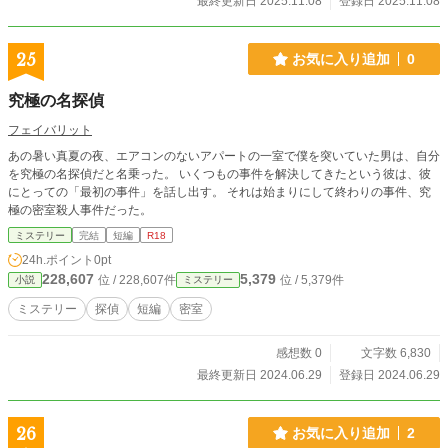
最終更新日 2025.11.08
登録日 2025.11.08
25
お気に入り追加
0
究極の名探偵
フェイバリット
あの暑い真夏の夜、エアコンのないアパートの一室で僕を突いていた男は、自分
を究極の名探偵だと名乗った。 いくつもの事件を解決してきたという彼は、彼
にとっての「最初の事件」を話し出す。 それは始まりにして終わりの事件、究
極の密室殺人事件だった。
ミステリー
完結
短編
R18
24h.ポイント
0pt
228,607
5,379
位 / 228,607件
位 / 5,379件
小説
ミステリー
ミステリー
探偵
短編
密室
感想数 0
文字数 6,830
最終更新日 2024.06.29
登録日 2024.06.29
26
お気に入り追加
2