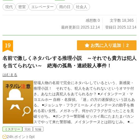
現代
密室
エレベーター
雨の日
社会人
感想数 0
文字数 18,365
最終更新日 2025.12.14
登録日 2025.12.14
19
お気に入り追加
2
名前で激しくネタバレする推理小説 ～それでも貴方は犯人
を当てられない～ 絶海の孤島・連続殺人事件！
はむまる
登場人物の名前で完全にネタバレしているという、新感覚・
推理小説！ それでも、犯人をあてられないというオマケ付
き。あなたは真犯人をあてられるか？ ◾️メイタンテーヌ・マ
ヨエルホー 自称・名探偵。「迷」の方の迷探偵という説もあ
る。 ◾️ジョシュヤ・フラグミール メイタンテーヌの助手を務
める若い女性。メガネっ子。何かのフラグが立ったことを見
破りがち。 ◾️ボンクラー警部補 ゼッカイ島にたまたまバカン
スでやって来た警部補。メイタンテーヌとは顔なじみ。 ◾️ス
グシヌンジャナイ・コヤーツ 一年半前にゼッカイ島に移住し
ミステリー
完結
短編
てきた富豪。自身の邸宅でパーティを開く。 ◾️イロケスゴ
24h.ポイント
0pt
イ・コヤーツ スグシヌンジャナイの妻。色気がスゴイ。 ◾️ミ