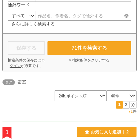
除外ワード
+ さらに詳しく検索する
保存する
71
件を検索する
検索条件の保存には
ロ
× 検索条件をクリアする
グイン
が必要です。
密室
タグ
1
2
71
件
1
お気に入り追加
2