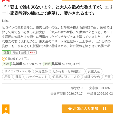
『「朝まで誰も来ないよ？」と大人を舐めた教え子が、エリ
ート家庭教師の膝の上で絶望し、啼かされるまで』
kirisu
ヒロインの星野美玲は、優秀な姉への強い劣等感を抱える高校2年生 。勉強では
決して勝てないと悟った彼女は、「大人の女の世界」で優位に立とうと、ネット
や漫画の知識だけを頼りに男慣れしたビッチなギャルを演じていました 。 そん
な彼女の前に現れたのは、東大生のエリート家庭教師・三上恭平 。しかし彼の
姿は、もっさりとした髪型に分厚い黒縁メガネ、常に視線を泳がせる気弱で冴え
ない「非モテのガリ勉」そのものでした 。 「こんな男、チョロすぎる」——美
恋愛
完結
短編
R18
玲は強烈な優越感に浸り、勉強をサボるために彼をからかい、女の武器で誘惑し
24h.ポイント
71pt
て主導権を握ったつもりでいました 。 しかし、美玲は知らなかったのです。気
13,005
5,820
位 / 228,607件
位 / 66,317件
小説
恋愛
弱な青年の仮面の下に、美玲の嘘をすべて見抜き、いつ狩ろうかと観察している
底知れぬドSな捕食者の素顔が隠されていることを 。 親が不在の夜、密室とな
サイコパス×ギャル
家庭教師
わからせ（形勢逆転）
女主人公
った勉強部屋で、美玲が越えてはいけない一線を越えた挑発をしてしまった瞬
恋愛
日常
ハッピーエンド
劣等感の強い主人公
経験少なめ
密室
間。ガチャリと鍵が閉まる音と共に、恭平の空気が一変します 。 圧倒的な大人
の色気と力で組み敷かれ、これまでの余裕を粉々に打ち砕かれた美玲 。虚勢と
いうメッキが剥がれ落ちたとき、待ち受けているのは容赦のない「お仕置き」
感想数 0
文字数 101,692
と、逃げ場のない甘い快楽でした…… 。 滑稽な虚勢からの自爆、極限の羞恥に
最終更新日 2026.07.17
登録日 2026.06.03
よるプライドの破壊、そしてそこから始まる絶対的な支配と服従 。エリート家
庭教師と出来の悪い教え子が織りなす、背徳的でエロティックな密室の心理戦が
開幕します。
4
お気に入り追加
11