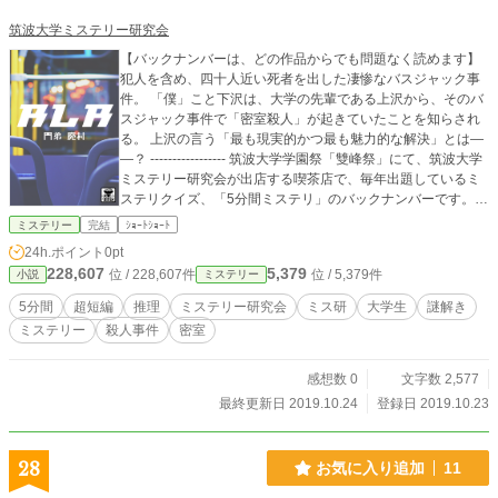
筑波大学ミステリー研究会
【バックナンバーは、どの作品からでも問題なく読めます】
犯人を含め、四十人近い死者を出した凄惨なバスジャック事
件。 「僕」こと下沢は、大学の先輩である上沢から、そのバ
スジャック事件で「密室殺人」が起きていたことを知らされ
る。 上沢の言う「最も現実的かつ最も魅力的な解決」とは―
―？ ----------------- 筑波大学学園祭「雙峰祭」にて、筑波大学
ミステリー研究会が出店する喫茶店で、毎年出題しているミ
ステリクイズ、「5分間ミステリ」のバックナンバーです。解
答編は、問題編公開の翌日に公開されます。 5分間と書いて
ミステリー
完結
ｼｮｰﾄｼｮｰﾄ
いますが、時間制限はありません。 Vol.6は、2016年に出題
24h.ポイント
0pt
された問題。 RLRという耳慣れない言葉の意味は、是非本文
228,607
5,379
位 / 228,607件
位 / 5,379件
小説
ミステリー
中でお確かめください。
5分間
超短編
推理
ミステリー研究会
ミス研
大学生
謎解き
ミステリー
殺人事件
密室
感想数 0
文字数 2,577
最終更新日 2019.10.24
登録日 2019.10.23
28
お気に入り追加
11