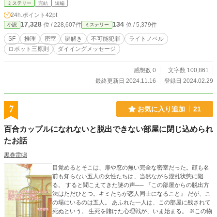
ミステリー
完結
短編
営様に注意されたら変更するかもしれません。 ☆あらすじ。 月の裏側に位
24h.ポイント
42pt
置する日本の月面基地ルナポート９。そこに駐在する二人の技官の一人、芹沢が
17,328
134
位 / 228,607件
位 / 5,379件
小説
ミステリー
何者かによって包丁で腰を刺され死亡した。 だが現在ルナポート９には……
と言うより月全体でも人間は二人しか存在しない。つまり犯人はもう一人の駐在
SF
推理
密室
謎解き
不可能犯罪
ライトノベル
技官である近藤以外にあり得ないのだが、近藤は自らは絶対に犯人ではないと主
ロボット三原則
ダイイングメッセージ
張する。 謎を解き真実をつきとめるため、基地のロボットたちと協力して推
理推論をくり広げる近藤。果たして近藤は真犯人を見つけ出し、自らの無実を証
明することが出来るのだろうか？
感想数 0
文字数 100,861
最終更新日 2024.11.16
登録日 2024.02.29
7
お気に入り追加
21
百合カップルになれないと脱出できない部屋に閉じ込められ
たお話
黒巻雷鳴
目覚めるとそこは、扉や窓の無い完全な密室だった。顔も名
前も知らない五人の女性たちは、当然ながら混乱状態に陥
る。 すると聞こえてきた謎の声── 『この部屋からの脱出方
法はただひとつ。キミたちが恋人同士になること』 だが、こ
の場にいるのは五人。 あふれた一人は、この部屋に残されて
死ぬという。 生死を賭けた心理戦が、いま始まる。 ※この物