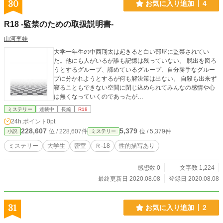
30
お気に入り追加
4
上がる。 これは、美しき雪の山荘で起こった、人間と見えな
い「何か」の壮絶な対決の物語。果たして、生き残った者た
R18 -監禁のための取扱説明書-
ちは、この地獄から生還できるのか？ そして、彼らの心に、
何が刻み込まれるのか？ R15は念のため。人が亡くなる描写
山河李娃
があります。 完結保証。最後まで書き切っています。 第5話
大学一年生の中西翔太は起きると白い部屋に監禁されてい
以降は毎日21時更新。2025年6月27日で投稿完了です。(予約
た。他にも人がいるが誰も記憶は残っていない。 脱出を図ろ
投稿しています) メンタルが名古屋の名物スイーツのぴよりん
うとするグループ、諦めているグループ、自分勝手なグルー
くらいしか強くないので、感想をいただける場合は優しくし
プに分かれようとするが何も解決策は出ない。 自殺も出来ず
てください。
寝ることもできない空間に閉じ込められてみんなの感情や心
は無くなっていくのであったが…
ミステリー
連載中
長編
R18
24h.ポイント
0pt
228,607
5,379
位 / 228,607件
位 / 5,379件
小説
ミステリー
ミステリー
大学生
密室
Ｒ-18
性的描写あり
感想数 0
文字数 1,224
最終更新日 2020.08.08
登録日 2020.08.08
31
お気に入り追加
2