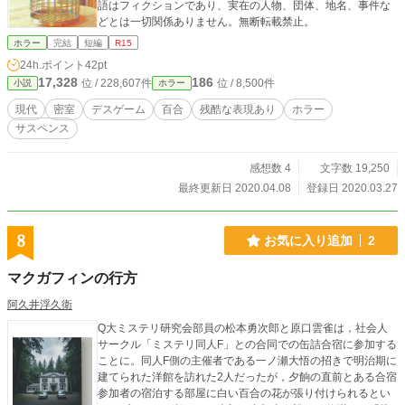
語はフィクションであり、実在の人物、団体、地名、事件な
どとは一切関係ありません。無断転載禁止。
ホラー
完結
短編
R15
24h.ポイント
42pt
17,328
186
位 / 228,607件
位 / 8,500件
小説
ホラー
現代
密室
デスゲーム
百合
残酷な表現あり
ホラー
サスペンス
感想数 4
文字数 19,250
最終更新日 2020.04.08
登録日 2020.03.27
8
お気に入り追加
2
マクガフィンの行方
阿久井浮久衛
Q大ミステリ研究会部員の松本勇次郎と原口雲雀は，社会人
サークル「ミステリ同人F」との合同での缶詰合宿に参加する
ことに。同人F側の主催者である一ノ瀬大悟の招きで明治期に
建てられた洋館を訪れた2人だったが，夕餉の直前とある合宿
参加者の宿泊する部屋に白い百合の花が張り付けられるとい