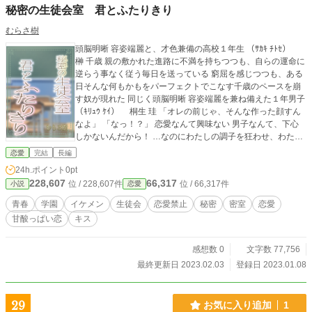
秘密の生徒会室 君とふたりきり
むらさ樹
頭脳明晰 容姿端麗と、才色兼備の高校１年生 （ｻｶｷ ﾁﾄｾ）
榊 千歳 親の敷かれた進路に不満を持ちつつも、自らの運命に
逆らう事なく従う毎日を送っている 窮屈を感じつつも、ある
日そんな何もかもをパーフェクトでこなす千歳のペースを崩
す奴が現れた 同じく頭脳明晰 容姿端麗を兼ね備えた１年男子
（ｷﾘｭｳ ｹｲ） 桐生 珪 「オレの前じゃ、そんな作った顔すん
なよ」 「なっ！？」 恋愛なんて興味ない 男子なんて、下心
しかないんだから！ …なのにわたしの調子を狂わせ、わたし
の心にどんどん入ってくるなんて、アンタ一体何のつもり？
恋愛
完結
長編
校内の選挙を経て、生徒会長、副生徒会長の関係になったふ
24h.ポイント
0pt
たり 特別な空間の生徒会室で見せる桐生珪の素顔に、千歳は
228,607
66,317
位 / 228,607件
位 / 66,317件
小説
恋愛
どんどん惹かれていく…？
青春
学園
イケメン
生徒会
恋愛禁止
秘密
密室
恋愛
甘酸っぱい恋
キス
感想数 0
文字数 77,756
最終更新日 2023.02.03
登録日 2023.01.08
29
お気に入り追加
1