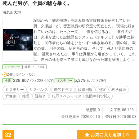
死んだ男が、全員の嘘を暴く。
海老沢大地
記憶から「嘘の痕跡」を読み取る実験技術を研究していた
男・久瀬誠一が、密室状態の研究室で死亡した。 現場に残さ
れていたのは、たった一文。 「僕を信じるな。」 事件の翌
日、久瀬が遺した記憶照合システム《オルフェ》が勝手に起
動し、関係者たちの嘘をひとつずつ暴き始める。 妻の嘘。 親
友の嘘。 刑事の嘘。 研究所の嘘。 そして、死んだ男自身の
嘘。 証明されるたび、事件は真相から遠ざかっていく。 これ
は、自分の死を使って誰にも裁けなかった罪を証明しようと
した男と、その証明に巻き込まれた人々の物語。 この作品は
ミステリー
連載中
短編
カクヨム、小説家になろう、アルファポリスにも掲載してい
24h.ポイント
0pt
ます。
228,607
5,379
位 / 228,607件
位 / 5,379件
小説
ミステリー
ミステリー
サスペンス
現代ドラマ
伏線回収
密室
科学倫理
群像劇
推理
謎解き
犯罪スペシャリスト集団×時代小説
感想数 0
文字数 66,123
最終更新日 2026.06.16
登録日 2026.06.03
32
お気に入り追加
0