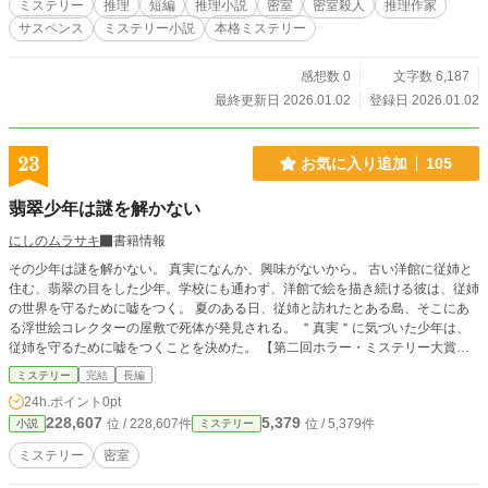
ミステリー
推理
短編
推理小説
密室
密室殺人
推理作家
り、入るためには三つの謎を解かねばならない。 『最初に疑
サスペンス
ミステリー小説
本格ミステリー
われる者は、最後に疑うべし』 『時計の針が示すのは、時間
ではなく方向』 『死者は嘘をつかないが、生者は嘘をつく』
突然の停電。そして、家政婦の黒木律子が姿を消した。彼女
感想数 0
文字数 6,187
が閉じこもったとされる書斎は完全な密室。ドアは内側から
最終更新日 2026.01.02
登録日 2026.01.02
施錠され、窓の外の雪には一切の足跡がない。 地下室で発見
された叔父の日記には、衝撃の告白が綴られていた。十年
前、叔父は飲酒運転で黒木の娘を轢き殺し、逃亡していたの
23
お気に入り追加
105
だ。全ての状況証拠が、復讐のために叔父を殺害した黒木律
子を犯人として指し示す。 しかし、密室の扉を破って中に入
翡翠少年は謎を解かない
ると、そこには誰もいなかった。 消えた家政婦。解けない密
室。錯綜する証言。一馬の推理が導き出した真実は、あまり
にしのムラサキ
書籍情報
にも意外なものだった。黒木律子は本当に存在したのか。そ
その少年は謎を解かない。 真実になんか、興味がないから。 古い洋館に従姉と
もそも、この事件に殺人犯は存在するのか。 謎を解く鍵は、
住む、翡翠の目をした少年。学校にも通わず、洋館で絵を描き続ける彼は、従姉
叔父が残した三つのメッセージと、観察者の「思い込み」に
の世界を守るために嘘をつく。 夏のある日、従姉と訪れたとある島、そこにあ
あった。物理的トリックではなく、心理的トリックによって
る浮世絵コレクターの屋敷で死体が発見される。 ＂真実＂に気づいた少年は、
構築された密室。そして明らかになる、一人の男の壮絶な贖
従姉を守るために嘘をつくことを決めた。 【第二回ホラー・ミステリー大賞】
罪の物語。 叔父は何のために、この精巧な密室劇を演出した
で特別賞をいただきました。ありがとうございました。 エブリスタ にて加筆修
のか。黒木律子の正体とは。そして、密室に隠された本当の
ミステリー
完結
長編
正したものを掲載中です。 https://estar.jp/novels/25571575
遺言状に記されていた、叔父の最期の願いとは――。 罪と
24h.ポイント
0pt
罰、許しと贖罪をテーマに、論理的推理と多重の伏線で読者
228,607
5,379
位 / 228,607件
位 / 5,379件
小説
ミステリー
を翻弄する本格ミステリー。すべての謎が解けた時、あなた
は物語の真の意味を知る。 これは、ある男の贖罪の記録であ
ミステリー
密室
り、真実を求めた者たちの物語である。