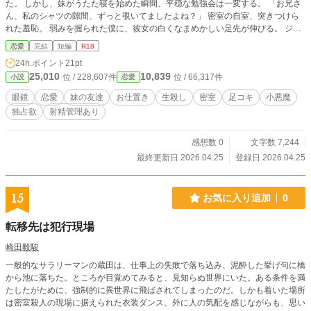
た。 ​しかし、妹がうたた寝を始めた瞬間、平穏な勉強会は一変する。 ​「お兄さ
ん、私のシャツの隙間、ずっと覗いてましたよね？」 ​密室の自室、突きつけら
れた羞恥。 弱みを握られた僕に、彼女の白くなまめかしい足先が伸びる。 ​ジー
ンズ越しに伝わる、柔らかな足の熱。 眼鏡の奥で妖しく潤む瞳。 ​「我慢できな
恋愛
完結
短編
R18
い悪い子には……お仕置きが必要ですよね？」 ​一度解放された快楽は、彼女の
24h.ポイント
21pt
甘い毒によって「生殺し」の支配へと変わっていく。 出したいのに、出せな
25,010
10,839
位 / 228,607件
位 / 66,317件
小説
恋愛
い。 逃げ場のない密室。小悪魔な彼女に身も心も搾り取られる、至福の地獄が
幕を開ける。
眼鏡
恋愛
妹の友達
お仕置き
生殺し
密室
足コキ
小悪魔
独占欲
射精管理あり
感想数 0
文字数 7,244
最終更新日 2026.04.25
登録日 2026.04.25
15
お気に入り追加
0
転移先は犯行現場
崎田毅駿
一般的なサラリーマンの蔵田は、仕事上の失敗で落ち込み、泥酔した挙げ句に橋
から池に落ちた。ところが目覚めてみると、見知らぬ世界にいた。ある条件を満
たしたがために、強制的に異世界に飛ばされてしまったのだ。しかも着いた場所
は密室殺人の現場に据えられた衣装ダンス。外に人の気配を感じながらも、思い