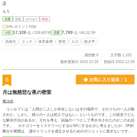
澪
えろ
恋愛
完結
ｼｮｰﾄｼｮｰﾄ
R18
24h.ポイント
42pt
17,328
7,789
位 / 228,607件
位 / 66,317件
小説
恋愛
高校生
エッチ
体育倉庫
密室
エロ
喘ぎ声
感想数 0
文字数 1,102
最終更新日 2022.12.20
登録日 2022.12.20
6
お気に入り追加
1
月は無慈悲な夜の密室
魔法組
コンセプトは「人間が二人しか存在しないはずの場所で、そのうちの一人が殺
された。しかし、残りの一人は犯人ではない」というものです。この状況でどん
な解決方法があるか。それを考え、結論の一つとして導き出されたのがこのお話
です。 カテゴリーをミステリーにするかSFにするか少し考えましたが。SF的
舞台や展開は、 謎やトリックを成立させるためのガジェットに過ぎないです
し、メインテーマは前述の不可能殺人だったのでミステリーにしました。もし運