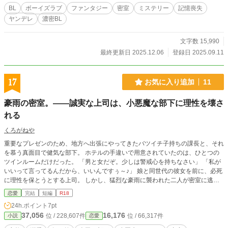
BL
ボーイズラブ
ファンタジー
密室
ミステリー
記憶喪失
ヤンデレ
濃密BL
文字数 15,990
最終更新日 2025.12.06
登録日 2025.09.11
17
お気に入り追加
11
豪雨の密室。――誠実な上司は、小悪魔な部下に理性を壊さ
れる
くろがねや
重要なプレゼンのため、地方へ出張にやってきたバツイチ子持ちの課長と、それ
を慕う真面目で健気な部下。 ホテルの手違いで用意されていたのは、ひとつの
ツインルームだけだった。 ​「男と女だぞ。少しは警戒心を持ちなさい」 「私が
いいって言ってるんだから、いいんですぅ～♪」 ​娘と同世代の彼女を前に、必死
に理性を保とうとする上司。 しかし、猛烈な豪雨に襲われた二人が密室に逃げ
込むと、雨に濡れた彼女のブラウスの向こうに、妖艶な黒いレースの下着が浮か
恋愛
完結
短編
R18
び上がり――。 ​「娘相手に、欲情してるんですか？」 ​少女の無防備な小悪魔の
24h.ポイント
7pt
挑発に、男としての本能が狂い咲く。 衣服を穿いたまま捲り上げられるスカー
37,056
16,176
位 / 228,607件
位 / 66,317件
小説
恋愛
ト、最奥を穿つ手加減抜きの蹂躙、朝まで続く饗宴――。 嵐が去った翌朝、い
つも通りの「優秀な上司と若手部下」に戻った二人のオフィスで、彼女が送った