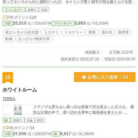
切ってタンスから出た蔵田だったが、タイミング悪く相手の顎を蹴り上げる形に
なり、たちまち捕らえられてしまうのだった。
ファンタジー
連載中
短編
24h.ポイント
21pt
25,010
3,893
位 / 228,607件
位 / 53,259件
小説
ファンタジー
新エンタメ小説大賞
ミステリ
ミステリー
密室
濡れ衣
異世界
転移
おっさん×無実の罪
感想数 0
文字数 12,970
最終更新日 2026.07.20
登録日 2026.06.30
16
お気に入り追加
14
ホワイトルーム
TERRA
ドアノブも窓もない真っ白な部屋で目を覚ました主人公。 朧
気な記憶の中で、度々訪れる青年に既視感を覚えたが…。
BL
連載中
短編
R15
24h.ポイント
7pt
37,056
9,917
位 / 228,607件
位 / 31,390件
小説
BL