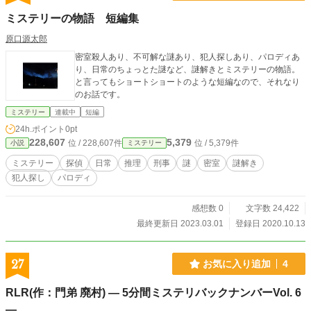
ミステリーの物語 短編集
原口源太郎
密室殺人あり、不可解な謎あり、犯人探しあり、パロディあ
り、日常のちょっとた謎など、謎解きとミステリーの物語。
と言ってもショートショートのような短編なので、それなり
のお話です。
ミステリー
連載中
短編
24h.ポイント
0pt
228,607
5,379
位 / 228,607件
位 / 5,379件
小説
ミステリー
ミステリー
探偵
日常
推理
刑事
謎
密室
謎解き
犯人探し
パロディ
感想数 0
文字数 24,422
最終更新日 2023.03.01
登録日 2020.10.13
27
お気に入り追加
4
RLR(作：門弟 廃村) ― 5分間ミステリバックナンバーVol. 6
―