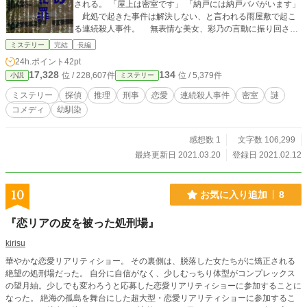
される。 「屋上は密室です」 「納戸には納戸ババがいます」
此処で起きた事件は解決しない、と言われる雨屋敷で起こ
る連続殺人事件。 無表情な美女、彩乃の言動に振り回され
ながらも、事件を解決しようとする新米刑事の谷本だったが
ミステリー
完結
長編
――。
24h.ポイント
42pt
17,328
134
位 / 228,607件
位 / 5,379件
小説
ミステリー
ミステリー
探偵
推理
刑事
恋愛
連続殺人事件
密室
謎
コメディ
幼馴染
感想数 1
文字数 106,299
最終更新日 2021.03.20
登録日 2021.02.12
10
お気に入り追加
8
『恋リアの皮を被った処刑場』
kirisu
​華やかな恋愛リアリティショー。 その裏側は、脱落した女たちがに矯正される
絶望の処刑場だった。 ​自分に自信がなく、少しむっちり体型がコンプレックス
の望月紬。少しでも変わろうと応募した恋愛リアリティショーに参加することに
なった。 絶海の孤島を舞台にした超大型・恋愛リアリティショーに参加するこ