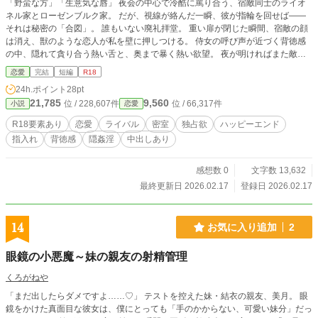
「野蛮な方」「生意気な唇」 夜会の中心で冷酷に罵り合う、宿敵同士のライオ
ネル家とローゼンブルク家。 だが、視線が絡んだ一瞬、彼が指輪を回せば――
それは秘密の「合図」。 誰もいない廃礼拝堂。 重い扉が閉じた瞬間、宿敵の顔
は消え、獣のような恋人が私を壁に押しつける。 侍女の呼び声が近づく背徳感
の中、隠れて貪り合う熱い舌と、奥まで暴く熱い欲望。 夜が明ければまた敵同
士。だからこそ、この暗闇では壊れるまで愛し合う――。 （やだ……だめなの
恋愛
完結
短編
R18
に……レオン、すごすぎて……っ♡） 罵倒の裏に隠された、あまりに淫らで一
24h.ポイント
28pt
途な執着の記録。 ※本作はpixivからの再録です。 ※サイトの傾向に合わせ、タ
21,785
9,560
位 / 228,607件
位 / 66,317件
小説
恋愛
イトルや内容を一部調整しております。
R18要素あり
恋愛
ライバル
密室
独占欲
ハッピーエンド
指入れ
背徳感
隠姦淫
中出しあり
感想数 0
文字数 13,632
最終更新日 2026.02.17
登録日 2026.02.17
14
お気に入り追加
2
眼鏡の小悪魔～妹の親友の射精管理
くろがねや
​「まだ出したらダメですよ……♡」 ​テストを控えた妹・結衣の親友、美月。 眼
鏡をかけた真面目な彼女は、僕にとっても「手のかからない、可愛い妹分」だっ