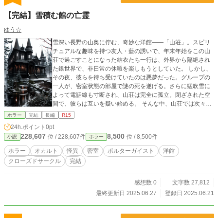
【完結】雪積む館の亡霊
ゆう☆
雪深い長野の山奥に佇む、奇妙な洋館――「山荘」。スピリ
チュアルな趣味を持つ友人・藍の誘いで、年末年始をこの山
荘で過ごすことになった結衣たち一行は、外界から隔絶され
た銀世界で、非日常の休暇を楽しもうとしていた。 しかし、
その夜、彼らを待ち受けていたのは悪夢だった。グループの
一人が、密室状態の部屋で謎の死を遂げる。さらに猛吹雪に
よって電話線も寸断され、山荘は完全に孤立。閉ざされた空
間で、彼らは互いを疑い始める。 そんな中、山荘では次々と
不可解な現象が起こり始める。物がひとりでに動き、誰もい
ホラー
完結
長編
R15
ないはずの場所から声が聞こえ、ついには参加者の一人が
24h.ポイント
0pt
「黒い手」の幻影に襲われる。それは、物理法則を無視し
228,607
8,500
位 / 228,607件
位 / 8,500件
小説
ホラー
た、正真正銘の「ポルターガイスト」だった。 狂気に陥る藍
は、山荘に宿る「意思」の存在を叫び、見えない敵を鎮めよ
ホラー
オカルト
怪異
密室
ポルターガイスト
洋館
うと奇妙な儀式に傾倒していく。論理を信じる颯太は、現実
クローズドサークル
完結
が崩壊していく中で絶望し、麻里は恐怖のあまり精神を病ん
でいく。極限状態の中、メイドの一人・白石葵が、山荘に隠
された二百年前の悲劇と、贄（にえ）として捧げられた女性
感想数 0
文字数 27,812
たちの血塗られた過去、そして怨念たちの真の目的を解き明
最終更新日 2025.06.27
登録日 2025.06.21
かす。 そして、物語の鍵を握るもう一人のメイド・藤田咲
良。彼女は、自らの血に刻まれた宿命と、山荘の呪いを終わ
らせる「最後の楔」として、すべてを終わらせるために立ち