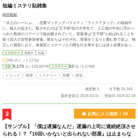
短編ミステリ貼雑集
崎田毅駿
「水上のハーレム」：恋愛マッチングバラエティ『ライクアタック』の収録中
に、殺人が起きた。殺されたのは“王子様”役の大学生で、人工池の中央に浮かべ
られた島状のコテージで絞め殺されていた。容疑者は“王子様”と結ばれることを
狙う四人の女性参加者達。彼女らはそれぞれ、現場をぐるりと囲む形で並ぶ、独
立した個室におり、各個室とコテージとの間を行き来するには泳ぐ必要があっ
た。つまり犯行をなすには、身体や髪を濡らさずにはいられないと考えられるの
ミステリー
連載中
短編
だが、犯行を否定するだけの状況が明らかになり、捜査は迷走しかける。果たし
24h.ポイント
127pt
て“王子様”殺しはいかにして成し遂げられた？
9,170
63
位 / 228,607件
位 / 5,379件
小説
ミステリー
トリック
推理
ミステリー
刑事
密室
感想数 0
文字数 35,340
最終更新日 2026.03.31
登録日 2025.02.28
2
お気に入り追加
16
【サンプル】「僕は遅漏なんだ」遅漏の上司に連続絶頂させ
られる！？『10回いかないと出られない部屋』は止まらな