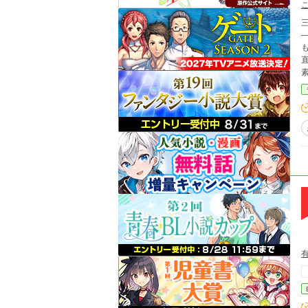
―
も自信が持
直