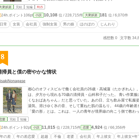
大衆娯楽
完結
短編
R15
10,108
181
24h.ポイント
106pt
位 / 228,715件
位 / 6,070件
小説
大衆娯楽
日常
女装
会社員
強制女装
男の娘
ほのぼの
じんわり
感想数 0
文字数 34,
8
清掃員と僕の密やかな情状
isakiNonagase
都心のオフィスビルで働く会社員の26歳・高城蓮（たかぎれん）
は、夕方から現れる70歳の清掃員・山科和子だった。 青い作業
くなおばあちゃん」だと思っていた。あの日、立ち飲み屋で私服姿
湯気、溶けゆく氷の音、そして重ねた肌の温もり。 44歳の年齢
「愛の形」とは。これは、一人の青年が境界線の向こう側で教わ
恋愛
完結
短編
11,015
4,924
24h.ポイント
92pt
位 / 228,715件
位 / 66,356件
小説
恋愛
年の差
年の差恋愛
超越
不倫
老婆
会社員
年上彼女
年上彼女×年