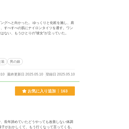
 ゆっくりと化粧を施し、肩
ら、すべすべの肌にナイロンタイツを通す。ワン
はない、もうひとりの"彼女"が立っていた。
女装
男の娘
810
最終更新日 2025.05.10
登録日 2025.05.10
お気に入り追加
163
で、長年諦めていたどうやっても改善しない体調
様子がおかしくて、もう行くなって言ってくる。