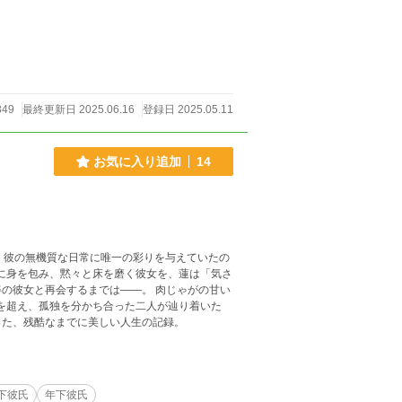
849
最終更新日 2025.06.16
登録日 2025.05.11
お気に入り追加
14
。彼の無機質な日常に唯一の彩りを与えていたの
服に身を包み、黙々と床を磨く彼女を、蓮は「気さ
の彼女と再会するまでは――。 肉じゃがの甘い
差を超え、孤独を分かち合った二人が辿り着いた
った、残酷なまでに美しい人生の記録。
下彼氏
年下彼氏