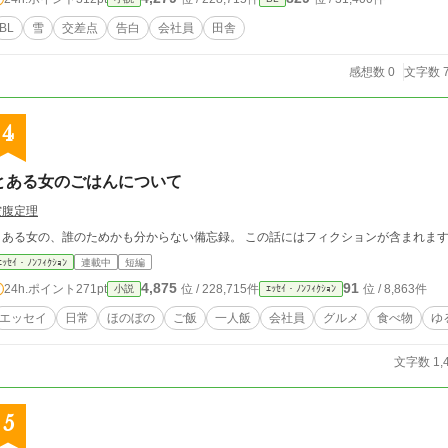
BL
雪
交差点
告白
会社員
田舎
感想数 0
文字数 7
4
とある女のごはんについて
空腹定理
とある女の、誰のためかも分からない備忘録。 この話にはフィクションが含まれます
ｴｯｾｲ・ﾉﾝﾌｨｸｼｮﾝ
連載中
短編
4,875
91
24h.ポイント
271pt
位 / 228,715件
位 / 8,863件
小説
ｴｯｾｲ・ﾉﾝﾌｨｸｼｮﾝ
エッセイ
日常
ほのぼの
ご飯
一人飯
会社員
グルメ
食べ物
ゆ
文字数 1,
5