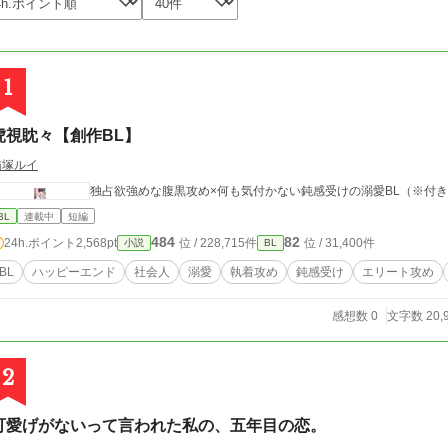
1
虎視眈々【創作BL】
猫塚ルイ
独占欲強めな腹黒攻め×何も気付かない鈍感受けの溺愛BL（※付
BL
連載中
短編
484
82
24h.ポイント
2,568pt
位 / 228,715件
位 / 31,400件
小説
BL
BL
ハッピーエンド
社会人
溺愛
執着攻め
鈍感受け
エリート攻め
感想数 0
文字数 20,
2
可愛げがないって言われた私の、五年目の恋。