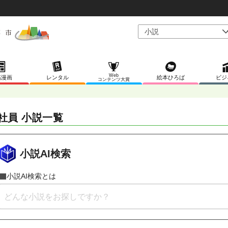
Web
稿漫画
レンタル
絵本ひろば
ビジ
コンテンツ大賞
社員 小説一覧
小説AI検索
小説AI検索とは