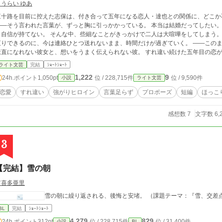
こうらい ゆあ
三十路を目前に控えた志保は、付き合って五年になる恋人・達也との関係に、どこか
―そう言われた言葉が、ずっと胸に引っかかっている。 本当は結婚だってしたい。 でも、彼の好みは自分とは正反対で、どうして
てない。 そんな中、些細なことがきっかけで二人は大喧嘩をしてしまう。 いつもだったら何気ないメッセージを送れば仲
りできるのに、今は連絡ひとつ送れないまま、時間だけが過ぎていく。 ――このまま、終わってしまうのかもしれない。 強がりで
素直になれない彼女と、想いをうまく伝えられない彼。 すれ違い続けた五年目の恋
ライト文芸
完結
ｼｮｰﾄｼｮｰﾄ
1,222
9
24h.ポイント
1,050pt
位 / 228,715件
位 / 9,590件
小説
ライト文芸
恋愛
すれ違い
強がりヒロイン
言葉足らず
プロポーズ
短編
ほっこ
感想数 7
文字数 6,
3
【完結】雪の朝
有喜多亜里
雪の朝に繰り返される、後悔と安堵。 （課題テーマ：『雪、交差
BL
完結
ｼｮｰﾄｼｮｰﾄ
4,279
829
24h.ポイント
312pt
位 / 228,715件
位 / 31,400件
小説
BL