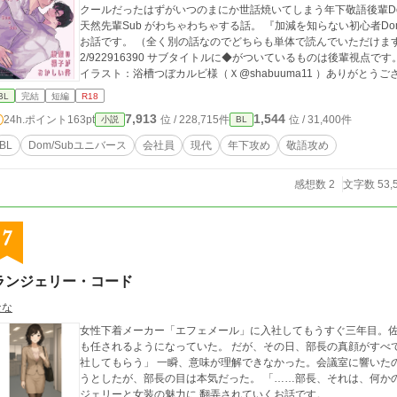
クールだったはずがいつのまにか世話焼いてしまう年下敬語後輩Dom × （自分が世話を焼いてるつもり
天然先輩Sub がわちゃわちゃする話。 『加減を知らない初心者Domがグイグイ懐いてくる』と同じ世界で地続きの
お話です。 （全く別の話なのでどちらも単体で読んでいただけます） https://ww
2/922916390 サブタイトルに◆がついているものは後輩視点です。 同人誌版と同じ表紙に差し替えました。 表紙
イラスト：浴槽つぼカルビ様（Ｘ@shabuuma11 ）ありがとうご
BL
完結
短編
R18
7,913
1,544
24h.ポイント
163pt
位 / 228,715件
位 / 31,400件
小説
BL
BL
Dom/Subユニバース
会社員
現代
年下攻め
敬語攻め
感想数 2
文字数 53,
7
ランジェリー・コード
なな
女性下着メーカー「エフェメール」に入社してもうすぐ三年目。
も任されるようになっていた。 だが、その日、部長の真顔がすべてを変えた。 「佐伯くん。明日から、女装して出
社してもらう」 一瞬、意味が理解できなかった。会議室に響いたのは、椅子の軋む音だけ。優斗は笑ってごまかそ
うとしたが、部長の目は本気だった。 「……部長、それは、何かの冗談ですか？」 やがて、 優斗と後輩陸がラン
ジェリーと女装の魅力に 翻弄されていくお話です。