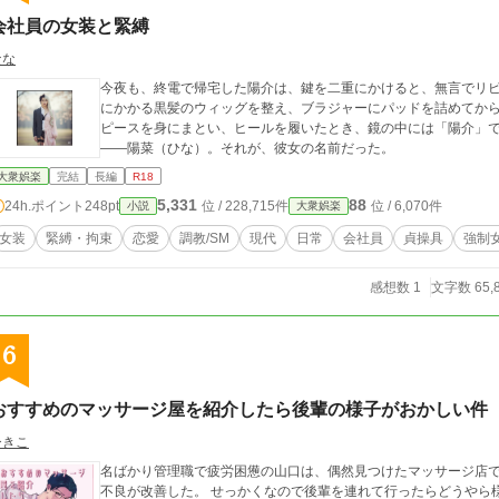
会社員の女装と緊縛
なな
今夜も、終電で帰宅した陽介は、鍵を二重にかけると、無言でリビングへと向かった。
にかかる黒髪のウィッグを整え、ブラジャーにパッドを詰めてか
ピースを身にまとい、ヒールを履いたとき、鏡の中には「陽介」で
——陽菜（ひな）。それが、彼女の名前だった。
大衆娯楽
完結
長編
R18
5,331
88
24h.ポイント
248pt
位 / 228,715件
位 / 6,070件
小説
大衆娯楽
女装
緊縛・拘束
恋愛
調教/SM
現代
日常
会社員
貞操具
強制
感想数 1
文字数 65,
6
おすすめのマッサージ屋を紹介したら後輩の様子がおかしい件
ひきこ
名ばかり管理職で疲労困憊の山口は、偶然見つけたマッサージ店
不良が改善した。 せっかくなので後輩を連れて行ったらどうやら