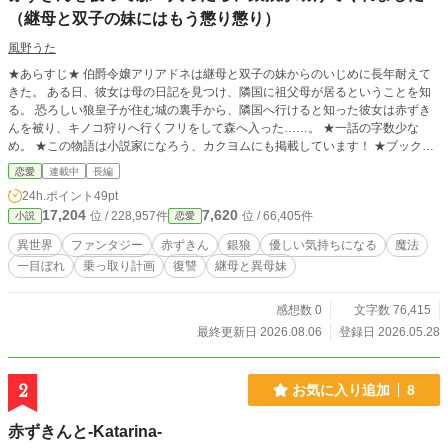
（継母と双子の妹にはもう懲り懲り）
風野うた
★あらすじ★ 伯爵令嬢アリアドネは継母と双子の妹からのいじめに長年耐えて
きた。 ある日、彼女は母の日記を見つけ、隣国に祖父母が居るということを知
る。 恐ろしい狼皇子が住む城の裏手から、隣国へ行けると知った彼女は赤ずき
んを被り、キノコ狩りへ行くフリをして森へ入った……。 ★一話の字数少な
め。 ★この物語は小説家になろう、カクヨムにも掲載しています！ ★ブックマ
ーク・いいね等 よろしくお願いします！！
恋愛
連載中
長編
24h.ポイント
49pt
17,204
7,620
位 / 228,957件
位 / 66,405件
小説
恋愛
異世界
ファンタジー
赤ずきん
銀狼
優しい気持ちになる
魔法
一目ぼれ
乗っ取り計画
復讐
継母と異母妹
感想数 0
文字数 76,415
最終更新日 2026.08.06
登録日 2026.05.28
2
お気に入り追加
8
赤ずきんと-Katarina-