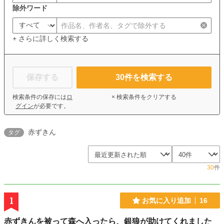
除外ワード
+ さらに詳しく検索する
保存する
30
件を検索する
検索条件の保存には
ロ
× 検索条件をクリアする
グイン
が必要です。
赤ずきん
タグ
30
件
1
お気に入り追加
16
赤ずきんを被って森へ入ったら、銀狼が助けてくれました