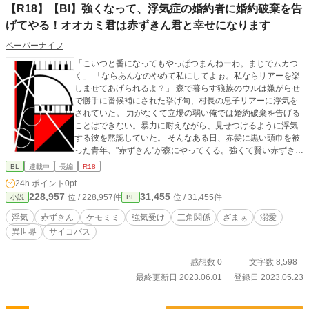
【R18】【Bl】強くなって、浮気症の婚約者に婚約破棄を告
げてやる！オオカミ君は赤ずきん君と幸せになります
ペーパーナイフ
「こいつと番になってもやっぱつまんねーわ。まじでムカつ
く」 「ならあんなのやめて私にしてよぉ。私ならリアーを楽
しませてあげられるよ？」 森で暮らす狼族のウルは嫌がらせ
で勝手に番候補にされた挙げ句、村長の息子リアーに浮気を
されていた。 力がなくて立場の弱い俺では婚約破棄を告げる
ことはできない。暴力に耐えながら、見せつけるように浮気
する彼を黙認していた。 そんなある日、赤髪に黒い頭巾を被
った青年、"赤ずきん"が森にやってくる。強くて賢い赤ずきん
は狼たちから恐れられていた。ってことは俺が赤ずきんをや
BL
連載中
長編
R18
っつけたら村で一番強くなれるのでは？ そしてそして強さを
24h.ポイント
0pt
村の皆に認めてもらえればきっと婚約解消できるはず！ 少し
228,957
31,455
位 / 228,957件
位 / 31,455件
小説
BL
アホな狼が赤ずきん君に食べられ最後は幸せをつかむ話で
す。 サイコパス天才ピアニスト×強気狼 ⚠注意 性描写あり
浮気
赤ずきん
ケモミミ
強気受け
三角関係
ざまぁ
溺愛
（リバ妊娠なし） 胸糞注意 女性の浮気相手が出てきます
異世界
サイコパス
感想数 0
文字数 8,598
最終更新日 2023.06.01
登録日 2023.05.23