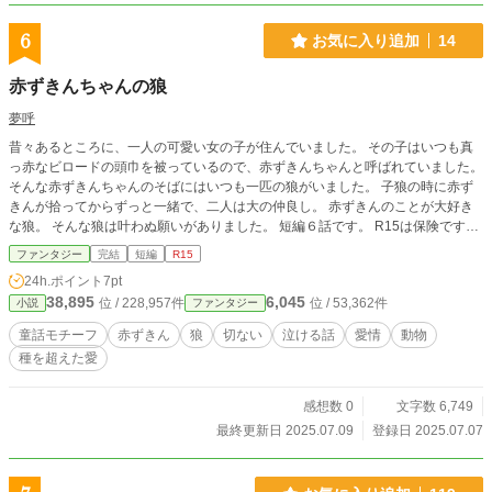
6
お気に入り追加
14
赤ずきんちゃんの狼
夢呼
昔々あるところに、一人の可愛い女の子が住んでいました。 その子はいつも真
っ赤なビロードの頭巾を被っているので、赤ずきんちゃんと呼ばれていました。
そんな赤ずきんちゃんのそばにはいつも一匹の狼がいました。 子狼の時に赤ず
きんが拾ってからずっと一緒で、二人は大の仲良し。 赤ずきんのことが大好き
な狼。 そんな狼は叶わぬ願いがありました。 短編６話です。 R15は保険です。
他サイトでも掲載しています。
ファンタジー
完結
短編
R15
24h.ポイント
7pt
38,895
6,045
位 / 228,957件
位 / 53,362件
小説
ファンタジー
童話モチーフ
赤ずきん
狼
切ない
泣ける話
愛情
動物
種を超えた愛
感想数 0
文字数 6,749
最終更新日 2025.07.09
登録日 2025.07.07