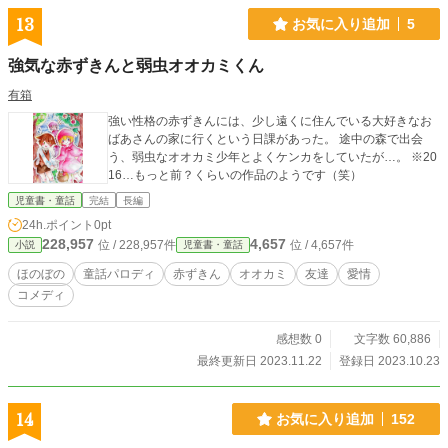
13
お気に入り追加
5
強気な赤ずきんと弱虫オオカミくん
有箱
強い性格の赤ずきんには、少し遠くに住んでいる大好きなお
ばあさんの家に行くという日課があった。 途中の森で出会
う、弱虫なオオカミ少年とよくケンカをしていたが…。 ※20
16…もっと前？くらいの作品のようです（笑）
児童書・童話
完結
長編
24h.ポイント
0pt
228,957
4,657
位 / 228,957件
位 / 4,657件
小説
児童書・童話
ほのぼの
童話パロディ
赤ずきん
オオカミ
友達
愛情
コメディ
感想数 0
文字数 60,886
最終更新日 2023.11.22
登録日 2023.10.23
14
お気に入り追加
152