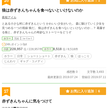
26
お気に入り追加
1
狼は赤ずきんちゃんを食べないといけないのか
夜桜アイル
とある小さな村に赤ずきんという かわいい少女がいた。 森に駆けていく少女を
見つめる一つの視線 狼だ。 狼は赤ずきんを食べないといけないのか…？ 葛藤す
る狼と、赤ずきんちゃんの奇妙なストーリーをどうぞ
ホラー
完結
ｼｮｰﾄｼｮｰﾄ
24h.ポイント
0pt
228,957
8,518
位 / 228,957件
位 / 8,518件
小説
ホラー
ホラー
日常
ショートショート
赤ずきん
狼
ほっこり
じんわり
ギャグ・コメディ
感想数 0
文字数 3,493
最終更新日 2019.07.24
登録日 2019.07.11
27
お気に入り追加
6
赤ずきんちゃんに気をつけて