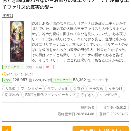
おとぎ話は終わらない～お飾りの女王リリアーナと冷徹な王
子ファリスの真実の愛～
河野彰
砂漠とある小国の若き女王リリアーナは為政が上手くいかず
悩んでいた。婚約者の大国の王子ファリスとの仲もうまくい
かず、冷めた視線に囲まれて自分を見失っていた。ある夜リ
リアーナは深い眠りにつく。そして夢を見る。無限に広がる
砂漠にリリアーナは1人、立ち尽くしていた。リリアーナのそ
ばには仮面をかぶった白装束の男が1人。砂嵐からかばった。
その男はファズと名乗り、リリアーナの従者であると告げ
る。そしてリリアーナにこれは呪いで、あなたは今から試練
を受けなければならないと告げる。リリアーナはファズに助
ファンタジー
完結
長編
R15
けられ砂漠の端の緑豊かな王国にたどり着き……。
24h.ポイント
0pt
228,957
53,362
位 / 228,957件
位 / 53,362件
小説
ファンタジー
人魚姫
ファンタジー
ラプンツェル
白雪姫
王子攻め
女王受け
従者攻め
第6回次世代ファンタジーカップ
赤ずきん
シンデレラ
感想数 0
文字数 45,612
最終更新日 2026.04.06
登録日 2026.04.02
お気に入り追加
1