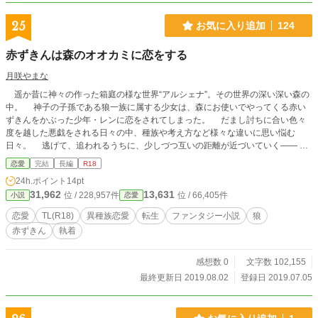
25
お気に入り追加
124
赤ずきんは森のオオカミに恋をする
月咲やまな
遥か昔に神々の作った箱庭の様な世界“アルシェナ”。その世界の深い深い森の
中。 神子の子孫である狼一族に属する少女は、森にお使いでやってくる赤い
ずきんをかぶった少年・レンに恋をされてしまった。 だまし討ちに合い色々
度を越した悪戯をされる日々の中、種族や考え方など様々な違いに思い悩む
日々。 逃げて、追われるうちに、少しづつ互いの距離が近づいていく——
○執着系・溺愛・異種族恋愛・プチ逃走モノ。童話の“赤ずきん”を少しだけモチ
恋愛
完結
長編
R18
ーフにして書いています。 【R18】作品ですのでご注意下さい。 【関連作品】
24h.ポイント
14pt
黒猫のイレイラ 騎士団長は恋と忠義が区別できない 完結済作品の短編集
31,962
13,631
位 / 228,957件
位 / 66,405件
小説
恋愛
『童話に対して思うこと…作品ミックス・一話完結・レン×狼さんの場合』 ※タ
イトル変更しました。変更前は【赤ずきんは森の少女に恋をする】です。
恋愛
TL(R18)
異種族恋愛
転生
ファンタジー小説
狼
赤ずきん
執着
感想数 0
文字数 102,155
最終更新日 2019.08.02
登録日 2019.07.05