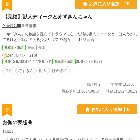
8
お気に入り追加
15
【完結】獣人ディークと赤ずきんちゃん
佐倉穂波
書籍情報
「赤ずきん」の物語を読んでトラウマになった狼の獣人ディークと、ほんわかし
てるけど行動力のある少女リリアの物語。 13話完結。
児童書・童話
完結
長編
24h.ポイント
21pt
26,828
300
位 / 228,957件
位 / 4,657件
小説
児童書・童話
童話
赤ずきん
獣人
ほのぼの
感想数 2
文字数 16,336
最終更新日 2024.09.24
登録日 2024.09.19
9
お気に入り追加
8
お伽の夢想曲
月島鏡
「お伽話なんて大嫌い」 とある魔法使いがお伽話を基にして作った世界、『レ