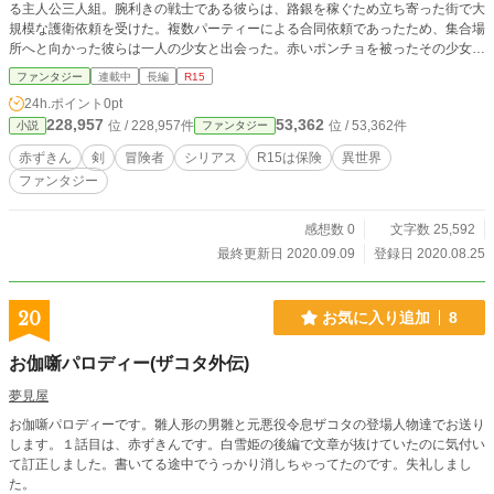
る主人公三人組。腕利きの戦士である彼らは、路銀を稼ぐため立ち寄った街で大
規模な護衛依頼を受けた。複数パーティーによる合同依頼であったため、集合場
所へと向かった彼らは一人の少女と出会った。赤いポンチョを被ったその少女
は、周囲を囲むごろつきの興奮に赤くなった顔を見て、小さく呟いていた。
ファンタジー
連載中
長編
R15
――あか、と。 童話赤ずきんより着想。恋愛ジャンルで上げている赤ずきん
24h.ポイント
0pt
とは全く違ったテイストになっています。多少過激(残酷)な表現ありなのでお気
228,957
53,362
位 / 228,957件
位 / 53,362件
小説
ファンタジー
を付けを。大丈夫という方のみ、お暇潰しにどうぞ。
赤ずきん
剣
冒険者
シリアス
R15は保険
異世界
ファンタジー
感想数 0
文字数 25,592
最終更新日 2020.09.09
登録日 2020.08.25
20
お気に入り追加
8
お伽噺パロディー(ザコタ外伝)
夢見屋
お伽噺パロディーです。雛人形の男雛と元悪役令息ザコタの登場人物達でお送り
します。１話目は、赤ずきんです。白雪姫の後編で文章が抜けていたのに気付い
て訂正しました。書いてる途中でうっかり消しちゃってたのです。失礼しまし
た。