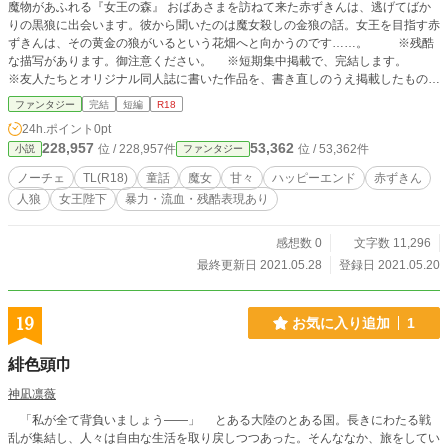
魔物があふれる『女王の森』 おばあさまを訪ねて来た赤ずきんは、逃げてばか
りの黒狼に出会います。彼から聞いたのは魔女殺しの金狼の話。女王を目指す赤
ずきんは、その黄金の狼がいるという花畑へと向かうのです……。 ※残酷
な描写があります。御注意ください。 ※短期集中掲載で、完結します。
※友人たちとオリジナル同人誌に書いた作品を、書き直しのうえ掲載したもので
す。
ファンタジー
完結
短編
R18
24h.ポイント
0pt
228,957
53,362
位 / 228,957件
位 / 53,362件
小説
ファンタジー
ノーチェ
TL(R18)
童話
魔女
甘々
ハッピーエンド
赤ずきん
人狼
女王陛下
暴力・流血・残酷表現あり
感想数 0
文字数 11,296
最終更新日 2021.05.28
登録日 2021.05.20
19
お気に入り追加
1
緋色頭巾
神凪凛薇
「私が全て背負いましょう――」 とある大陸のとある国。長きにわたる戦
乱が集結し、人々は自由な生活を取り戻しつつあった。そんななか、旅をしてい