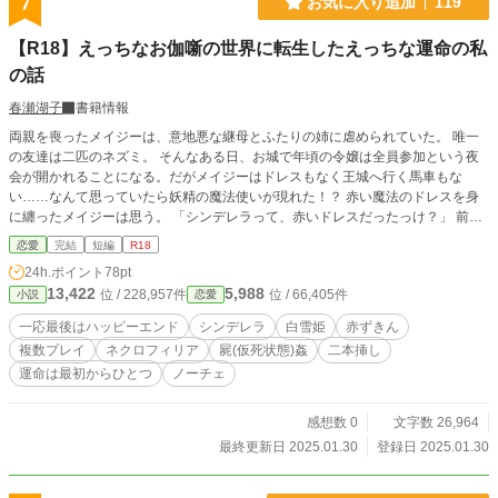
7
お気に入り追加
119
【R18】えっちなお伽噺の世界に転生したえっちな運命の私
の話
春瀬湖子
書籍情報
両親を喪ったメイジーは、意地悪な継母とふたりの姉に虐められていた。 唯一
の友達は二匹のネズミ。 そんなある日、お城で年頃の令嬢は全員参加という夜
会が開かれることになる。だがメイジーはドレスもなく王城へ行く馬車もな
い……なんて思っていたら妖精の魔法使いが現れた！？ 赤い魔法のドレスを身
に纏ったメイジーは思う。 「シンデレラって、赤いドレスだったっけ？」 前世
に読んだ童話を思い出しながら自身が転生者だと気付いたメイジーはシンデレラ
恋愛
完結
短編
R18
として王子と出会うが秒速でベッドに連れ込まれ、婚前交渉にふけりながら再び
24h.ポイント
78pt
思う。 「シンデレラって、こんな話だったかしら？」 戸惑っているメイジーの
13,422
5,988
位 / 228,957件
位 / 66,405件
小説
恋愛
前に次に現れたのは七人の小人たち。 そしてやはり思う。 「これ、シンデレラ
じゃないわよね？」 なんとなく覚えているお伽噺の世界に迷いこんだメイジー
一応最後はハッピーエンド
シンデレラ
白雪姫
赤ずきん
の、本当の物語はどれだ！？ ひたすらエッッなことに巻き込まれていくヒロイ
複数プレイ
ネクロフィリア
屍(仮死状態)姦
二本挿し
ンの、本当の物語に辿り着くまで。 ※タグ注意です。暗い描写はありませんが
運命は最初からひとつ
ノーチェ
苦手なタグがある場合は自己責任でお願いします。 ※他サイト様でも公開して
おります。
感想数 0
文字数 26,964
最終更新日 2025.01.30
登録日 2025.01.30