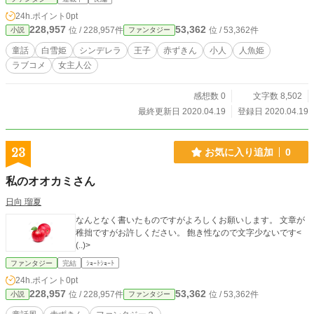
物語。
24h.ポイント
0pt
228,957
53,362
位 / 228,957件
位 / 53,362件
小説
ファンタジー
童話
白雪姫
シンデレラ
王子
赤ずきん
小人
人魚姫
ラブコメ
女主人公
感想数 0
文字数 8,502
最終更新日 2020.04.19
登録日 2020.04.19
23
お気に入り追加
0
私のオオカミさん
日向 瑠夏
なんとなく書いたものですがよろしくお願いします。 文章が
稚拙ですがお許しください。 飽き性なので文字少ないです<
(..)>
ファンタジー
完結
ｼｮｰﾄｼｮｰﾄ
24h.ポイント
0pt
228,957
53,362
位 / 228,957件
位 / 53,362件
小説
ファンタジー