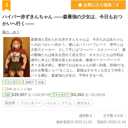
5
お気に入り追加
0
ハイパー赤ずきんちゃん ――森最強の少女は、今日もおつ
かいへ行く――
森の ゆう
森最強と恐れられる赤ずきんちゃんは、今日もおばあちゃん
へのおつかいへ向かう。腰にはハイパーブレード、背中には
大型スピーカー、そして手には“スーパー・エナジーパイ”。森
の動物たちは彼女を恐れて道を空け、オオカミたちは作戦会
議中に本人に背後を取られる始末。爆速ローラーブーツで
木々を薙ぎ倒し、数秒でおばあちゃんの家へ到着。恒例の“お
おかみ撃退ショー”をこなし、最後はオオカミも交えて仲良く
パイを囲む。森最強の少女の、平和すぎる一日。
ファンタジー
連載中
短編
24h.ポイント
0pt
228,957
53,362
位 / 228,957件
位 / 53,362件
小説
ファンタジー
異世界
ファンタジー
バトル
グリム
赤ずきん
感想数 0
文字数 4,518
最終更新日 2025.11.20
登録日 2025.11.19