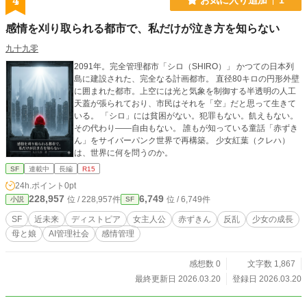
4
感情を刈り取られる都市で、私だけが泣き方を知らない
九十九零
2091年。完全管理都市「シロ（SHIRO）」 かつての日本列
島に建設された、完全なる計画都市。 直径80キロの円形外壁
に囲まれた都市。上空には光と気象を制御する半透明の人工
天蓋が張られており、市民はそれを「空」だと思って生きて
いる。 「シロ」には貧困がない。犯罪もない。飢えもない。
その代わり——自由もない。 誰もが知っている童話「赤ずき
ん」をサイバーパンク世界で再構築。 少女紅葉（クレハ）
は、世界に何を問うのか。
SF
連載中
長編
R15
24h.ポイント
0pt
228,957
6,749
位 / 228,957件
位 / 6,749件
小説
SF
SF
近未来
ディストピア
女主人公
赤ずきん
反乱
少女の成長
母と娘
AI管理社会
感情管理
感想数 0
文字数 1,867
最終更新日 2026.03.20
登録日 2026.03.20