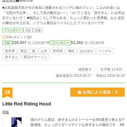
波奈海月
書籍情報
■お気楽能天気ヤギの末吉に熱愛されるツンデレ狼のフェン。二人の出会いは
「七匹の子山羊」、そして次の舞台は――。ついてくるな「赤ずきん」に山羊は
出ていないぞ！ ■物語はこうして作られる。ちょっと変わった世界観、おとぎ話
の舞台が今上がる。／グリム童話をベースにしたファンタジーです
ファンタジー
完結
短編
24h.ポイント
0pt
228,957
53,362
位 / 228,957件
位 / 53,362件
小説
ファンタジー
異世界
童話
狼
山羊
管理局
属性
ほのぼの
ツンデレ
赤ずきん
童話オマージュ
感想数 0
文字数 12,925
最終更新日 2018.06.27
登録日 2018.06.24
28
お気に入り追加
5
Little Red Riding Hood
闇狐
彼のグリム童話、赤ずきんのストーリーを360度塗り替える!?
新感覚、ちょっぴりダークサイドな赤ずきんの物語です。 #B