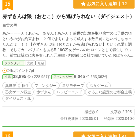
15
お気に入り追加
12
赤ずきんは狼（おとこ）から逃げられない（ダイジェスト）
白雪の雫
あかーーーん！あかん！あかん！あかん！ 前世の記憶を取り戻すのは子供の頃
というのがお約束よね！？ 何でよりによって成人する数日前に思い出しちゃっ
たんだよ！！！ 【赤ずきんは狼（おとこ）から逃げられない】という恋愛と調
教、そしてカニバリズムもあるR-18G乙女ゲームのヒロインとして転生してい
た、前世は親友に夫を奪われた元主婦・離婚後は会社で働いていたおばちゃん
（慰謝料は元夫と親友からきちんと取っているし、社会的制裁も下している）だ
ファンタジー
完結
短編
ったヒロインのヴィルヘルミナは頭を抱えていた。 ヒロインの名前がデフォル
24h.ポイント
7pt
トであるブランシェットだったら子供の頃にゲームの内容を思い出していたかも
38,895
6,045
位 / 228,957件
位 / 53,362件
小説
ファンタジー
知れないのにーーー！！！ 狼ルートと猟師ルートを回避していたのにーー
ー！！！ と嘆くがもう遅い。 だって、仮とはいえロリの頃に狼と番契約を交わ
異世界
転生
ファンタジー
童話モチーフ
乙女ゲーム
しちゃっているだけではなく、調教されちゃっているから。 このゲームは赤ず
乙女ゲーム転生
赤ずきん
ハッピーエンド
ゆるふわ設定のご都合主義
きんこと幼女のヴィルヘルミナが母親のお使いで森の奥に住むおばあさんの家に
ダイジェスト風
行くところから始まる。 寄り道をすれば赤ずきんは攻略対象者である森の主と
でも言うべき狼、寄り道しなかったら元騎士という経歴を持つ猟師と出会う。と
同時にここで赤ずきんの相手が決まる事になる。 狼と猟師で共通しているの
感想数 0
文字数 2,705
は、ヒロインが避けられないイベントこと攻略対象者による性的な触れ合いを終
最終更新日 2023.05.01
登録日 2023.04.30
えてから素っ気ない態度を取り続けていると二人は彼女のおばあさんを殺した上
でその肉を無理やり食べさせる。その後は攻略対象者がヴィルヘルミナを殺して
ヒロインを食べるというバッドエンドなのだ。 カニバリズムを避けれたとして
16
お気に入り追加
41