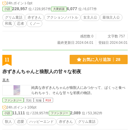
24h.ポイント
0pt
228,957
6,077
位 / 228,957件
位 / 6,077件
小説
大衆娯楽
グリム童話
赤ずきん
アクション／バトル
女主人公
最強主人公
和風
忍者
くノ一
感想数 0
文字数 757
最終更新日 2024.04.01
登録日 2024.04.01
11
お気に入り追加
28
赤ずきんちゃんと狼獣人の甘々な初夜
真木
純真な赤ずきんちゃんが狼獣人にみつかって、ぱくっと食べ
られちゃう、そんな甘々な初夜の物語。
ファンタジー
完結
短編
R18
24h.ポイント
106pt
11,111
2,089
位 / 228,957件
位 / 53,362件
小説
ファンタジー
獣人
恋愛
ハッピーエンド
赤ずきん
グリム童話