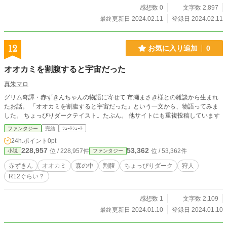
感想数 0
文字数 2,897
最終更新日 2024.02.11
登録日 2024.02.11
12
お気に入り追加
0
オオカミを割腹すると宇宙だった
真朱マロ
グリム奇譚・赤ずきんちゃんの物語に寄せて 市瀬まさき様との雑談から生まれ
たお話。 「オオカミを割腹すると宇宙だった」という一文から、物語ってみま
した。 ちょっぴりダークテイスト。たぶん。 他サイトにも重複投稿しています
ファンタジー
完結
ｼｮｰﾄｼｮｰﾄ
24h.ポイント
0pt
228,957
53,362
位 / 228,957件
位 / 53,362件
小説
ファンタジー
赤ずきん
オオカミ
森の中
割腹
ちょっぴりダーク
狩人
R12ぐらい？
感想数 1
文字数 2,109
最終更新日 2024.01.10
登録日 2024.01.10