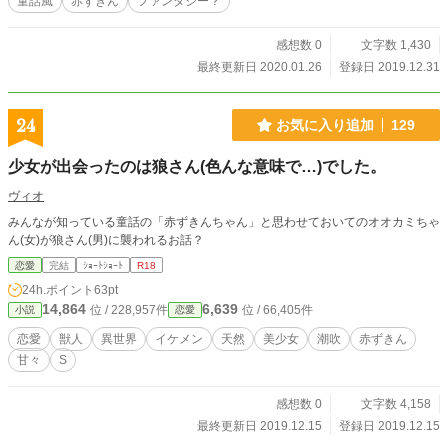
童話風
赤ずきん
ファンタジー？
感想数 0
文字数 1,430
最終更新日 2020.01.26
登録日 2019.12.31
24
お気に入り追加
129
少女が出会ったのは狼さん(色んな意味で…)でした。
ヴィオ
みんなが知っている童話の「赤ずきんちゃん」と思わせておいてのオオカミちゃ
ん(女)が狼さん(男)に襲われるお話？
恋愛
完結
ｼｮｰﾄｼｮｰﾄ
R18
24h.ポイント
63pt
14,864
6,639
位 / 228,957件
位 / 66,405件
小説
恋愛
恋愛
獣人
異世界
イケメン
天然
美少女
潮吹
赤ずきん
甘々
S
感想数 0
文字数 4,158
最終更新日 2019.12.15
登録日 2019.12.15