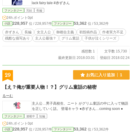
lack fairy tale #赤ずきん
ファンタジー
完結
長編
24h.ポイント
0pt
228,957
53,362
位 / 228,957件
位 / 53,362件
小説
ファンタジー
赤ずきん
長編
女主人公
御都合主義
初投稿作品
作者実力不足
残酷な描写あり
主人公最強？
グリム童話
子供が泣くシリーズ
感想数 1
文字数 15,730
最終更新日 2018.03.01
登録日 2018.02.24
29
お気に入り追加
1
【え？俺が重要人物！？】グリム童話の秘密
るーむ
主人公…男子高校生、ニート がグリム童話の中に入って物語
を正していく話。 登場キャラ ●赤ずきん…coming soon ●
ファンタジー
連載中
短編
24h.ポイント
0pt
228,957
53,362
位 / 228,957件
位 / 53,362件
小説
ファンタジー