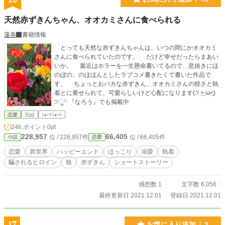
もヒロインを待ち受けるのは、薬漬けやダルマなどといったエンディングしかな
かったりする。 ハッピーエンドのルートはただ一つ。 幼い頃に出会う攻略対象
天然赤ずきんちゃん、オオカミさんに食べられる
者とデートして絆を深める&調教を十六歳になるまで受け続ける事で互いの好感
度とヒロインの淫乱度がMAXになってからおばあさんの家に連れて行き紹介す
蓮恭
書籍情報
ればいいのだ。 親友に夫を奪われた事で恋愛と結婚に対して臆病になってしま
った中身は元おばちゃんなヒロイン目線による語りと言うか、ダイジェスト的な
とっても天然な赤ずきんちゃんは、いつの間にかオオカミ
感じです。 息抜きで書いたものなので深く考えた訳ではなく、ゆるふわ設定の
さんに食べられていたのです。 だけど幸せだったらまあい
ご都合主義です。
いか。 最近はホラーを一生懸命書いてるので、息抜きにほ
のぼの、のほほんとしたラブコメ書きたくて書いた作品で
す。 ちょっとおバカな赤ずきん、オオカミさんの狡さと執
着とに乗せられて、可愛らしいけど心配になります(੭ ˃̣̣̥ ω˂̣̣̥)
੭ु⁾⁾ 『なろう』でも掲載中
恋愛
完結
ｼｮｰﾄｼｮｰﾄ
24h.ポイント
0pt
228,957
66,405
位 / 228,957件
位 / 66,405件
小説
恋愛
恋愛
異世界
ハッピーエンド
ほっこり
溺愛
執着
騙されるヒロイン
狼
赤ずきん
ショートストーリー
感想数 1
文字数 6,056
最終更新日 2021.12.01
登録日 2021.12.01
お気に入り追加
2