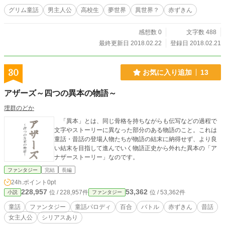
グリム童話
男主人公
高校生
夢世界
異世界？
赤ずきん
感想数 0
文字数 488
最終更新日 2018.02.22
登録日 2018.02.21
30
お気に入り追加
13
アザーズ～四つの異本の物語～
埋群のどか
「異本」とは、同じ骨格を持ちながらも伝写などの過程で
文字やストーリーに異なった部分のある物語のこと。これは
童話・昔話の登場人物たちが物語の結末に納得せず、より良
い結末を目指して進んでいく物語正史から外れた異本の「ア
ナザーストーリー」なのです。
ファンタジー
完結
長編
24h.ポイント
0pt
228,957
53,362
位 / 228,957件
位 / 53,362件
小説
ファンタジー
童話
ファンタジー
童話パロディ
百合
バトル
赤ずきん
昔話
女主人公
シリアスあり