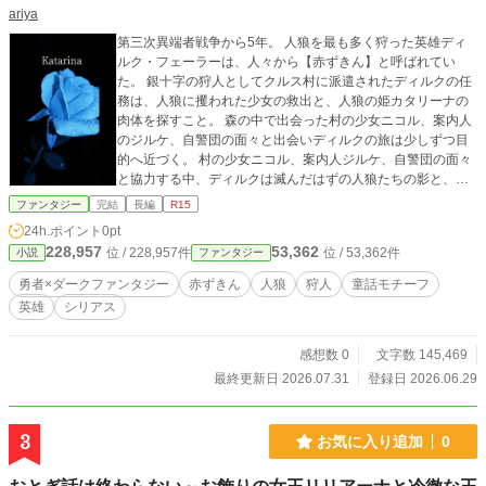
ariya
第三次異端者戦争から5年。 人狼を最も多く狩った英雄ディ
ルク・フェーラーは、人々から【赤ずきん】と呼ばれてい
た。 銀十字の狩人としてクルス村に派遣されたディルクの任
務は、人狼に攫われた少女の救出と、人狼の姫カタリーナの
肉体を探すこと。 森の中で出会った村の少女ニコル、案内人
のジルケ、自警団の面々と出会いディルクの旅は少しずつ目
的へ近づく。 村の少女ニコル、案内人ジルケ、自警団の面々
と協力する中、ディルクは滅んだはずの人狼たちの影と、カ
タリーナ姫に繋がる秘密へ近づいていく。 これは、人と異端
ファンタジー
完結
長編
R15
者が争う世界で、狩人が背負う業と、消えない憎しみを描く
24h.ポイント
0pt
ダークファンタジーである。 ※暴力表現があります。 ※これ
228,957
53,362
位 / 228,957件
位 / 53,362件
小説
ファンタジー
は昔RPGツクールで作ったゲームをノベライズしたもので
す。2019年になろうで完結投稿していましたが、リライトし
勇者×ダークファンタジー
赤ずきん
人狼
狩人
童話モチーフ
ました。 ※7月31日に完結します。 ※2026年7月 ホトラン
英雄
シリアス
61位に入れました。ありがとうございます。 ※表紙はかんた
ん表紙メーカーで作りました
感想数 0
文字数 145,469
最終更新日 2026.07.31
登録日 2026.06.29
3
お気に入り追加
0