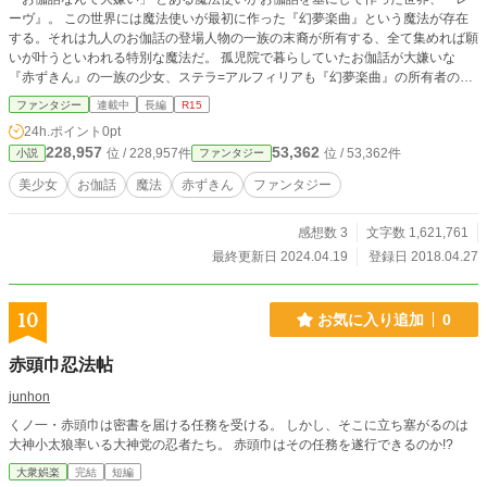
ーヴ』。 この世界には魔法使いが最初に作った『幻夢楽曲』という魔法が存在
する。それは九人のお伽話の登場人物の一族の末裔が所有する、全て集めれば願
いが叶うといわれる特別な魔法だ。 孤児院で暮らしていたお伽話が大嫌いな
『赤ずきん』の一族の少女、ステラ=アルフィリアも『幻夢楽曲』の所有者の一
人だった。 ある日、ステラの元に『魔神の庭』というギルドに所属する狼の獣
ファンタジー
連載中
長編
R15
人、アルジェントが現れ 「あなたは今日から私達の主です」 なんて言い出し
24h.ポイント
0pt
て、ステラはアルジェントに半ば無理矢理連れて行かれてしまいーー⁉︎ 出会い
228,957
53,362
位 / 228,957件
位 / 53,362件
小説
ファンタジー
から始まる、後に永遠を刻むお伽話。 新たな物語が、始まる。
美少女
お伽話
魔法
赤ずきん
ファンタジー
感想数 3
文字数 1,621,761
最終更新日 2024.04.19
登録日 2018.04.27
10
お気に入り追加
0
赤頭巾忍法帖
junhon
くノ一・赤頭巾は密書を届ける任務を受ける。 しかし、そこに立ち塞がるのは
大神小太狼率いる大神党の忍者たち。 赤頭巾はその任務を遂行できるのか!?
大衆娯楽
完結
短編