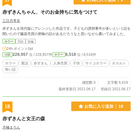
17
赤ずきんちゃん、そのお金持ちに気をつけて
三日月李衣
赤ずきんを現代版にアレンジした作品です。子どもの誘拐事件が多いという話を
聞いたので臓器売買の密輸の話があるだろうなと思いながら書いてみました。
ホラー
完結
短編
24h.ポイント
0pt
228,957
8,518
位 / 228,957件
位 / 8,518件
小説
ホラー
ホラー
童話
赤ずきん
人身売買
子供
サイコホラー
オカルト
怖い話
感想数 0
文字数 6,419
最終更新日 2021.06.17
登録日 2021.06.17
18
お気に入り追加
18
赤ずきんと女王の森
月極まろん