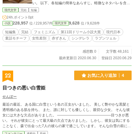
い。 以下、各短編の簡単なあらすじ。軽微なネタバレを含む
ので、読みたくない方はスルーでお願いします。 ☆☆☆☆☆
現代文学
完結
短編
☆☆☆☆☆☆☆☆☆☆☆☆☆☆☆☆☆☆☆☆☆☆☆☆☆☆☆
24h.ポイント
0pt
☆☆☆☆☆☆☆☆☆☆☆☆☆☆☆☆ 1章「果物が落ちた――
228,957
9,628
位 / 228,957件
位 / 9,628件
小説
現代文学
染谷林檎の物語」 海沿いの田舎町で事務員をしていた染谷林
檎は、閉塞した環境に耐えがたい生きづらさを感じていた。
短編集
完結
フェミニズム
第11回ドリーム小説大賞
現代日本
そんな折に祖母のお見舞いに訪れた病院で"狼"に連れ去られ
童話モチーフ
女性差別
赤ずきん
シンデレラ
ラプンツェル
る。 狼は欲しい物を与えてくれるが、いつしかそれが自分の
欲求とすれ違っていることに気が付く。 もうここにはいられ
ないと思い飛び出した夜の街で、ペンシルハウスに閉じ込め
感想数 0
文字数 48,161
られた女の子と邂逅する。 2章「硝子は痛みを透過しない―
最終更新日 2020.06.30
登録日 2020.06.29
―居初宮乃の物語」 女子大学で学生支援課職員として勤務す
る居初宮乃は、出産を期に退職してしまう先輩の送別会に参
加していた。 尊敬する先輩が、あらゆる努力をしても打ち砕
22
お気に入り追加
4
けなかった「ガラスの天井」に絶望しながら、せめて彼女が
幸せになることを祈る。 そんな中、帰り道で赤いフードを被
目つきの悪い白雪姫
った家出少女を保護する。彼女から聞かされた生きづらさ
は、自分が抱える姉との確執や恋人との関係といった苦しみ
せんぽー
と、分かちがたく結びついていた。 3章「三月、塔、鳥は飛
最近の最近。 ある国に白雪という名の王女がいました。 美しく艶やかな黒髪と
び立つ――似鳥綾の物語」 休学中の女子大生である似鳥綾
透明感のある肌を持ち、 また、誰に対しても優しくし、親切な少女。 そんな彼
は、自分を家や狭い社会に閉じ込めようとする魔女に立ち向
女には大きな欠点がありました。 ———————————————目つきが悪
かうことを決意して、家出を決行する。 その道中で出会った
い。 それが彼女にとって最大級の欠点でありました。 しかし、彼女は気にする
女性たちは皆、女性であることの呪いを抱えた人たちだっ
ことなく、森で出会った7人の彼らの家で過ごしています。 そんな白雪の前に有
た。一つ一つ過去を清算し、自由に生きるために彼女たちは
名な彼が現れるのですが……。 ちょっと斜めに進む白雪姫と童話キャラたちの
海を目指す。
ファンタジー
連載中
長編