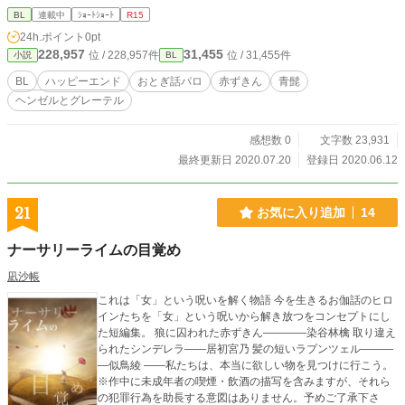
BL
連載中
ｼｮｰﾄｼｮｰﾄ
R15
24h.ポイント
0pt
228,957
31,455
位 / 228,957件
位 / 31,455件
小説
BL
BL
ハッピーエンド
おとぎ話パロ
赤ずきん
青髭
ヘンゼルとグレーテル
感想数 0
文字数 23,931
最終更新日 2020.07.20
登録日 2020.06.12
21
お気に入り追加
14
ナーサリーライムの目覚め
凪沙帳
これは「女」という呪いを解く物語 今を生きるお伽話のヒロ
インたちを「女」という呪いから解き放つをコンセプトにし
た短編集。 狼に囚われた赤ずきん――――染谷林檎 取り違え
られたシンデレラ――居初宮乃 髪の短いラプンツェル―――
―似鳥綾 ――私たちは、本当に欲しい物を見つけに行こう。
※作中に未成年者の喫煙・飲酒の描写を含みますが、それら
の犯罪行為を助長する意図はありません。予めご了承下さ