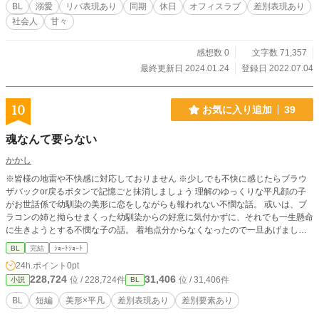
BL
溺愛
リバ表現あり
同期
休日
オフィスラブ
差別表現あり
社会人
甘々
感想数 0
文字数 71,357
最終更新日 2024.01.24
登録日 2022.07.04
10
お気に入り追加
39
魂なんて要らない
かかし
※皆様の地雷や不快感に対応しておりません ※少しでも不快に感じたらブラウ
ザバックor戻るボタンで記憶ごと抹消しましょう 理解のゆっくりな平凡顔の子
がお世話係で幼馴染の美形に恋をしながらも報われない不憫な話。 或いは、ブ
ラコンの姉と拗らせまくった幼馴染からの好意に気付かずに、それでも一生懸命
に生きようとする不憫な子の話。 着地点分からなくなったので一旦あげました
が、消して書き直すかもしれないし、続きを書くかもしれないし、そのまま放置
BL
完結
ｼｮｰﾄｼｮｰﾄ
するかもしれないし、そのまま消すかもしれない。
24h.ポイント
0pt
228,724
31,406
位 / 228,724件
位 / 31,406件
小説
BL
BL
短編
美形×平凡
差別表現あり
差別要素あり