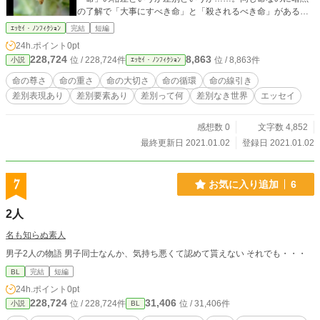
の了解で「大事にすべき命」と「殺されるべき命」がある。
なぜ人は、限定的で差別的な概念に対して「命」という壮大
ｴｯｾｲ・ﾉﾝﾌｨｸｼｮﾝ
完結
短編
な言葉を使いたがるのか。と言いつつ私も「命」という言葉
24h.ポイント
0pt
を乱用している。
228,724
8,863
位 / 228,724件
位 / 8,863件
小説
ｴｯｾｲ・ﾉﾝﾌｨｸｼｮﾝ
命の尊さ
命の重さ
命の大切さ
命の循環
命の線引き
差別表現あり
差別要素あり
差別って何
差別なき世界
エッセイ
感想数 0
文字数 4,852
最終更新日 2021.01.02
登録日 2021.01.02
7
お気に入り追加
6
2人
名も知らぬ素人
男子2人の物語 男子同士なんか、気持ち悪くて認めて貰えない それでも・・・
BL
完結
短編
24h.ポイント
0pt
228,724
31,406
位 / 228,724件
位 / 31,406件
小説
BL