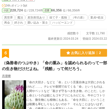
されるお話。 諸々ふんわり読んでいただけると嬉しいです。 ムーンライトノベ
24h.ポイント
0pt
ルズ、pixivにも投稿しています。
228,724
66,356
位 / 228,724件
位 / 66,356件
小説
恋愛
異世界
魔法
差別表現あり
捨て子・孤独
（年の差）
童貞×処女
再会
絆され
囲い込み・策士
ハッピーエンド
感想数 0
文字数 11,790
最終更新日 2024.03.24
登録日 2024.03.22
6
お気に入り追加
2
（偽善者のつぶやき）「命の重み」を認められるのって一部
の生き物だけだよね。「残酷」って何だろう。
月澄狸
「命の大切さ」などと「命」という言葉自体は大切にされる
けれど……。テレビや新聞で出てくる「命」というものは、
人間やペットなど「殺さず守るべき生き物」のことだ。しか
し命というのは蚊にもゴキブリにもカビにも、牛やニワトリ
にも、微生物にも植物にもある。「命を大切に」ということ
は殺菌も草むしりもしないのか？ そんなことはないはず。
「命」の格差というか差別というか……。同じ命なのに暗黙