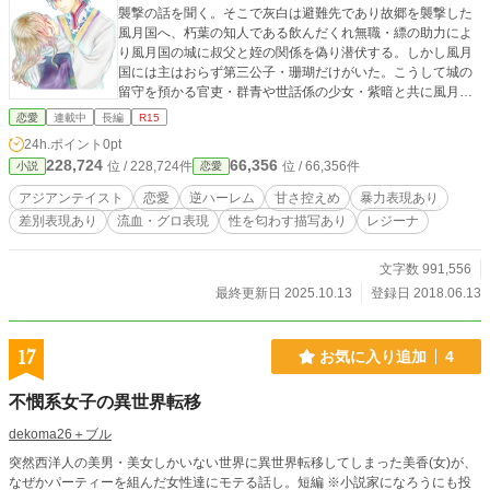
襲撃の話を聞く。そこで灰白は避難先であり故郷を襲撃した
風月国へ、朽葉の知人である飲んだくれ無職・縹の助力によ
り風月国の城に叔父と姪の関係を偽り潜伏する。しかし風月
国には主はおらず第三公子・珊瑚だけがいた。こうして城の
留守を預かる官吏・群青や世話係の少女・紫暗と共に風月王
と第二公子の帰還を待つことになり復讐を遂げようとするも
恋愛
連載中
長編
R15
のの邪魔が入る。灰白は顔面に大きな傷を負い目の前で大切
24h.ポイント
0pt
な人を失う。(〜47話までのあらすじ) なんちゃってアジアン
228,724
66,356
位 / 228,724件
位 / 66,356件
小説
恋愛
テイストでテクノロジーもごっちゃごちゃ。ルビはガチの読
みだったり意味が同じものだったり。エッセイにて40話ごと
アジアンテイスト
恋愛
逆ハーレム
甘さ控えめ
暴力表現あり
のまとめを掲載しています。 ※途中どこかで話がいきなり飛
差別表現あり
流血・グロ表現
性を匂わす描写あり
レジーナ
んでる可能性が出ている。
文字数 991,556
最終更新日 2025.10.13
登録日 2018.06.13
17
お気に入り追加
4
不憫系女子の異世界転移
dekoma26＋ブル
突然西洋人の美男・美女しかいない世界に異世界転移してしまった美香(女)が、
なぜかパーティーを組んだ女性達にモテる話し。短編 ※小説家になろうにも投