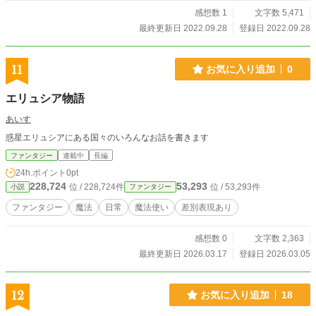
感想数 1
文字数 5,471
最終更新日 2022.09.28
登録日 2022.09.28
11
お気に入り追加
0
エリュシア物語
あいす
惑星エリュシアにある国々のいろんなお話を書きます
ファンタジー
連載中
長編
24h.ポイント
0pt
228,724
53,293
位 / 228,724件
位 / 53,293件
小説
ファンタジー
ファンタジー
魔法
日常
魔法使い
差別表現あり
感想数 0
文字数 2,363
最終更新日 2026.03.17
登録日 2026.03.05
12
お気に入り追加
18