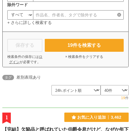
除外ワード
+ さらに詳しく検索する
保存する
19
件を検索する
検索条件の保存には
ロ
× 検索条件をクリアする
グイン
が必要です。
差別表現あり
タグ
19
件
1
お気に入り追加
3,462
【完結】欠陥品と呼ばれていた伯爵令息だけど、なぜか年下