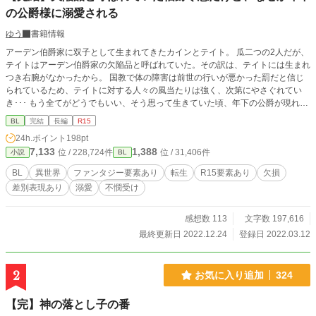
の公爵様に溺愛される
ゆう
書籍情報
アーデン伯爵家に双子として生まれてきたカインとテイト。 瓜二つの2人だが、
テイトはアーデン伯爵家の欠陥品と呼ばれていた。その訳は、テイトには生まれ
つき右腕がなかったから。 国教で体の障害は前世の行いが悪かった罰だと信じ
られているため、テイトに対する人々の風当たりは強く、次第にやさぐれてい
き･･･ もう全てがどうでもいい、そう思って生きていた頃、年下の公爵が現れな
ぜか溺愛されて･･･？ ※設定はふわふわです ※差別的なシーンがあります
BL
完結
長編
R15
24h.ポイント
198pt
7,133
1,388
位 / 228,724件
位 / 31,406件
小説
BL
BL
異世界
ファンタジー要素あり
転生
R15要素あり
欠損
差別表現あり
溺愛
不憫受け
感想数 113
文字数 197,616
最終更新日 2022.12.24
登録日 2022.03.12
2
お気に入り追加
324
【完】神の落とし子の番