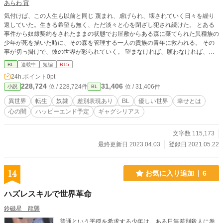
あらわ 宵
気付けば、この人生も以前と同じ 蔑まれ、虐げられ、壊されていく日々を繰り
返していた。生きる希望も無く、ただ淡々と心を閉ざし犯され続けた。 とある
事件から奴隷契約をされたままの状態でお屋敷からある森に棄てられた異種族の
少年が死を描いた時に、その森を管理する一人の貴族の青年に救われる。 その
事が切っ掛けで、彼の世界が彩られていく。 望まなければ、願わなければ、抱
かなければ、心何て無くしてしまえばと心に深い傷を負っている異種族の少年と
BL
連載中
短編
R15
それでも真髄に向き合い折れない信念で暖かく思慮深く立ち向かってくる青年の
24h.ポイント
0pt
そんな物語り。 な筈……？ 「顔が好みなんだよな……」 「あの……近っ……」
228,724
31,406
位 / 228,724件
位 / 31,406件
小説
BL
やっぱり距離が変だよね？ 表現の練習のために描いています。 書いてる内に何
処までどうしようかとか悩んでます。 しおり、お気に入り励みになるので宜し
異世界
転生
奴隷
差別表現あり
BL
優しい世界
幸せとは
くお願い致します！ ※一部に卑猥、残虐表現の描写があります。 男色、BLも寛
心の闇
ハッピーエンド予定
ギャグシリアス
容な世界、男女関係もあります、そういう世界観です。 気付いたらギャグシリ
アスもどきになってる気がしてきました。 R18にしてましたが、R15に変更致
しました。 苦手な方はバックして下さい。
文字数 115,173
最終更新日 2023.04.03
登録日 2021.05.22
14
お気に入り追加
6
ハズレスキルで世界革命
鈴磁星 龍襲
普通という平穏を希求する少年は、ある日無差別殺人に巻