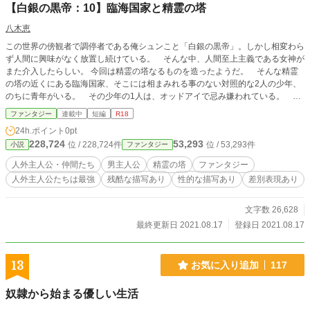
【白銀の黒帝：10】臨海国家と精霊の塔
八木恵
この世界の傍観者で調停者である俺シュンこと「白銀の黒帝」。しかし相変わら
ず人間に興味がなく放置し続けている。 そんな中、人間至上主義である女神が
また介入したらしい。 今回は精霊の塔なるものを造ったようだ。 そんな精霊
の塔の近くにある臨海国家、そこには相まみれる事のない対照的な2人の少年、
のちに青年がいる。 その少年の1人は、オッドアイで忌み嫌われている。 そ
んな彼の話もありつつ、俺シュンは俺で、リン、シリルを巻き込んで、久しぶり
ファンタジー
連載中
短編
R18
に仕方なーく、あいつの依頼で人間社会へ行くことになった。 【白銀の黒帝】
24h.ポイント
0pt
シリーズの10作目です。 ※R18は保険です。 ※誤字脱字が多いかもしれません
228,724
53,293
位 / 228,724件
位 / 53,293件
小説
ファンタジー
がご了承ください。
人外主人公・仲間たち
男主人公
精霊の塔
ファンタジー
人外主人公たちは最強
残酷な描写あり
性的な描写あり
差別表現あり
文字数 26,628
最終更新日 2021.08.17
登録日 2021.08.17
13
お気に入り追加
117
奴隷から始まる優しい生活