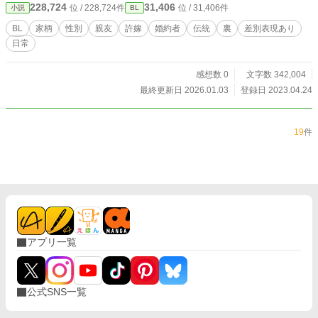
228,724
31,406
位 / 228,724件
位 / 31,406件
小説
BL
を明かして追い出されるか・・・ ※267話完結
BL
家柄
性別
親友
許嫁
婚約者
伝統
裏
差別表現あり
日常
感想数 0
文字数 342,004
最終更新日 2026.01.03
登録日 2023.04.24
19
件
アプリ一覧
公式SNS一覧