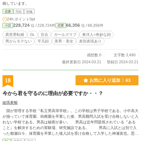
稿しています。
恋愛
完結
短編
24h.ポイント
0pt
228,724
66,356
位 / 228,724件
位 / 66,356件
小説
恋愛
異世界転移
GL
百合
ガールズラブ
東洋人=奇妙な顔
男からモテない
平凡顔
美男・美女
差別表現あり
感想数 0
文字数 3,490
最終更新日 2024.03.21
登録日 2024.03.21
18
お気に入り追加
63
今から君を守るのに理由が必要ですか・・？
綾瑪東暢
国が管理する学校『私立男高等学校』。この学校は男子学校である。小中高大
が揃っていて保育園、幼稚園を卒業した後、男高難問入試を受け合格しないと入
れない学校である。男高は秘密が多い。 男高は近年問題視されている『ある
こと』を解決するための実験場、研究施設である。 男高に入試とは別で入
った都瀬白斗、保育園を卒業した後入試を受け合格して入学した神瀬直也。思わ
ぬ再会を果たした二人。男高の中で行われていることに戸惑い直也と距離を置き