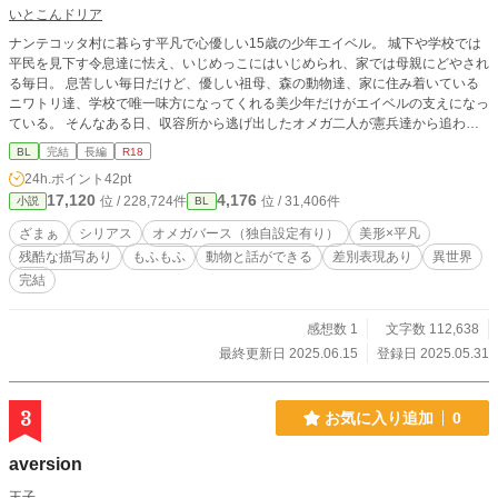
いとこんドリア
ナンテコッタ村に暮らす平凡で心優しい15歳の少年エイベル。 城下や学校では
平民を見下す令息達に怯え、いじめっこにはいじめられ、家では母親にどやされ
る毎日。 息苦しい毎日だけど、優しい祖母、森の動物達、家に住み着いている
ニワトリ達、学校で唯一味方になってくれる美少年だけがエイベルの支えになっ
ている。 そんなある日、収容所から逃げ出したオメガ二人が憲兵達から追われ
て暴力にあっていた。 謎のスパダリ美少年×ドジで健気な平凡男子
BL
完結
長編
R18
24h.ポイント
42pt
17,120
4,176
位 / 228,724件
位 / 31,406件
小説
BL
ざまぁ
シリアス
オメガバース（独自設定有り）
美形×平凡
残酷な描写あり
もふもふ
動物と話ができる
差別表現あり
異世界
完結
感想数 1
文字数 112,638
最終更新日 2025.06.15
登録日 2025.05.31
3
お気に入り追加
0
aversion
王子