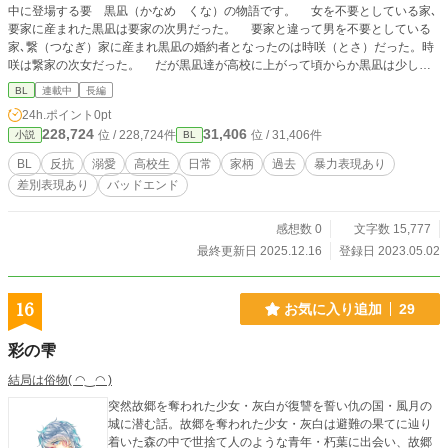
中に登場する要 黒凪（かなめ くな）の物語です。 女を不要としている家､
要家に産まれた黒凪は要家の次男だった。 要家と違って男を不要としている
家､繋（つなぎ）家に産まれ黒凪の婚約者となったのは時咲（とさ）だった。時
咲は繋家の次女だった。 だが黒凪達が高校に上がって頃からか黒凪は少しだ
け反抗的になっていた。 とうとう二年の夏。黒凪は要家､繋家の伝統を破って
BL
連載中
長編
しまった。 黒凪はなんとか隠し通して来たでもある春の日一本の電話が聞こ
24h.ポイント
0pt
えて黒凪の人生が狂い始めてしまった。
228,724
31,406
位 / 228,724件
位 / 31,406件
小説
BL
BL
反抗
溺愛
高校生
日常
家柄
過去
暴力表現あり
差別表現あり
バッドエンド
感想数 0
文字数 15,777
最終更新日 2025.12.16
登録日 2023.05.02
16
お気に入り追加
29
彩の雫
結局は俗物( ◠‿◠ )
突然故郷を奪われた少女・灰白が復讐を誓い仇の国・風月の
城に潜む話。故郷を奪われた少女・灰白は避難の果てに辿り
着いた森の中で世捨て人のような青年・朽葉に出会い、故郷