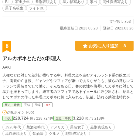
BL
家出少年
差別表現あり
暴力描写あり
家出
同性愛描写あり
男子高校生
ライトBL
文字数 5,753
最終更新日 2023.03.28
登録日 2023.03.26
8
お気に入り追加
8
アルカポネとただの料理人
AAKI
人種などに対して差別が横行する中、料理の道を進むアイルランド系の娘エポ
ナ。両親の亡き後、ギャングやマフィアが嫌いでありながらも、彼らの営むレス
トランで男装までして働く。そんなある日、客の女性を侮辱したカポネに対して
暴力を振るってしまう。経営者のマフィアであるイェールに呼び出され、結果と
してエポナの作った料理はカポネに気に入られる。以後、訪れる禁酒法時代をマ
フィア達の中で過ごす。気がつけば暗黒街の帝王の右腕にしてカポネ一家の相談
歴史・時代
完結
長編
R15
役にまで上り詰めてしまった、ただの料理人の物語。※ライトさを目指していま
24h.ポイント
0pt
すが、若干の暴力描写などあります。また、当時の風俗を表現するため特定民族
228,724
3,218
位 / 228,724件
位 / 3,218件
小説
歴史・時代
への暴言等もあります。
1920年代
禁酒法時代
アメリカ
男装女子
差別表現あり
流血表現あり
禁酒法
グルメ
犯罪描写あり