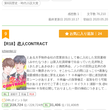
第6回歴史・時代小説大賞
感想数 1
文字数 76,210
最終更新日 2020.10.17
登録日 2020.05.20
9
お気に入り追加
24
【R18】恋人CONTRACT
ichientei.U
とある大手制作会社の営業担当として春に入社した宮田夏樹
（みやたなつき）は新入社員研修で出会っていた北岸秋之
（きたぎしあきゆき）と偶然再会。ノンケの宮田は北岸の存
在に日々翻弄されつつ、そこから二人の間にほっこり×過激な
溺愛感情が急速に芽生え始め！？ ※本編中の一部に差別的発
言シーンがあります。 ※本編への加筆修正・追加を行う可能
性がありますのでご了承ください！ ※イラスト:浦影一矢 @ic
hientei ※当初公開しておりました一部の挿絵につきましては
現在非公開中です。ご了承ください。2022.11.22
BL
連載中
長編
R18
24h.ポイント
0pt
228,724
31,406
位 / 228,724件
位 / 31,406件
小説
BL