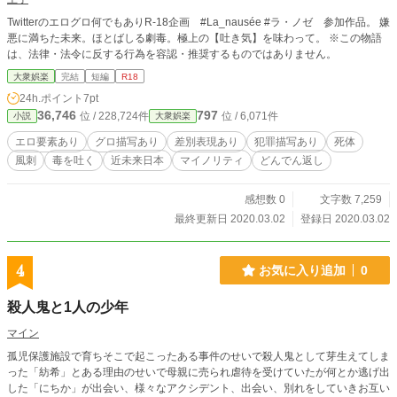
Twitterのエログロ何でもありR-18企画 #La_nausée #ラ・ノゼ 参加作品。 嫌
悪に満ちた未来。ほとばしる劇毒。極上の【吐き気】を味わって。 ※この物語
は、法律・法令に反する行為を容認・推奨するものではありません。
大衆娯楽
完結
短編
R18
24h.ポイント
7pt
36,746
797
位 / 228,724件
位 / 6,071件
小説
大衆娯楽
エロ要素あり
グロ描写あり
差別表現あり
犯罪描写あり
死体
風刺
毒を吐く
近未来日本
マイノリティ
どんでん返し
感想数 0
文字数 7,259
最終更新日 2020.03.02
登録日 2020.03.02
4
お気に入り追加
0
殺人鬼と1人の少年
マイン
孤児保護施設で育ちそこで起こったある事件のせいで殺人鬼として芽生えてしま
った「紡希」とある理由のせいで母親に売られ虐待を受けていたが何とか逃げ出
した「にちか」が出会い、様々なアクシデント、出会い、別れをしていきお互い