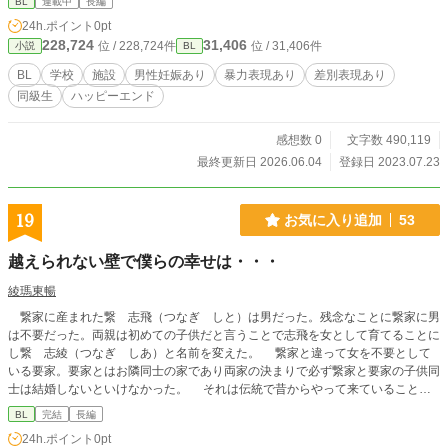
BL
連載中
長編
たい白斗。小さい頃から大好きだった白斗をもうこれ以上離したくない直也。直
24h.ポイント
0pt
也は白斗を幸せにすると誓う。だが白斗は直也から・・逃げようとする・・・・
228,724
31,406
位 / 228,724件
位 / 31,406件
小説
BL
二人は幸せになれるのか？ ※608話完結
BL
学校
施設
男性妊娠あり
暴力表現あり
差別表現あり
同級生
ハッピーエンド
感想数 0
文字数 490,119
最終更新日 2026.06.04
登録日 2023.07.23
19
お気に入り追加
53
越えられない壁で僕らの幸せは・・・
綾瑪東暢
繋家に産まれた繋 志飛（つなぎ しと）は男だった。残念なことに繋家に男
は不要だった。両親は初めての子供だと言うことで志飛を女として育てることに
し繋 志綾（つなぎ しあ）と名前を変えた。 繋家と違って女を不要として
いる要家。要家とはお隣同士の家であり両家の決まりで必ず繋家と要家の子供同
士は結婚しないといけなかった。 それは伝統で昔からやって来ていること。
誰も変えることの出来ない伝統。 要家の三男として要 荼泉（かなめ と
BL
完結
長編
い）が産まれた。 この流れで行くと荼泉と志綾は結婚することになる。が、
24h.ポイント
0pt
どっちらも男。 伝統を守り､性別を隠しながら結婚するのか､伝統を破り､性別