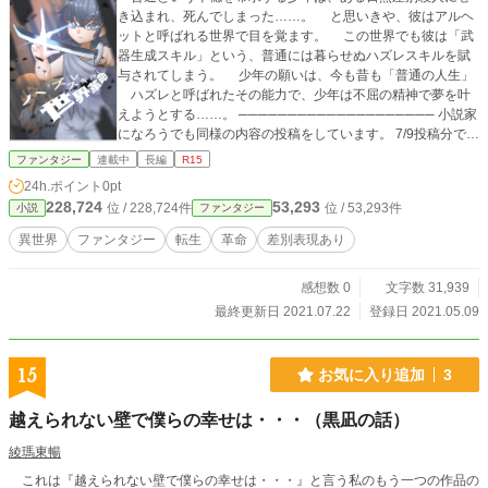
き込まれ、死んでしまった……。 と思いきや、彼はアルヘ
ットと呼ばれる世界で目を覚ます。 この世界でも彼は「武
器生成スキル」という、普通には暮らせぬハズレスキルを賦
与されてしまう。 少年の願いは、今も昔も「普通の人生」
ハズレと呼ばれたその能力で、少年は不屈の精神で夢を叶
えようとする……。 ──────────────────── 小説家
になろうでも同様の内容の投稿をしています。 7/9投稿分で先
行投稿のなろう版に追いつきました。今後は不定期更新にな
ファンタジー
連載中
長編
R15
ります。 誤字訂正や文章の修正を行っているので文章に違い
24h.ポイント
0pt
がありますが、ストーリーの違いはありません。
228,724
53,293
位 / 228,724件
位 / 53,293件
小説
ファンタジー
異世界
ファンタジー
転生
革命
差別表現あり
感想数 0
文字数 31,939
最終更新日 2021.07.22
登録日 2021.05.09
15
お気に入り追加
3
越えられない壁で僕らの幸せは・・・（黒凪の話）
綾瑪東暢
これは『越えられない壁で僕らの幸せは・・・』と言う私のもう一つの作品の