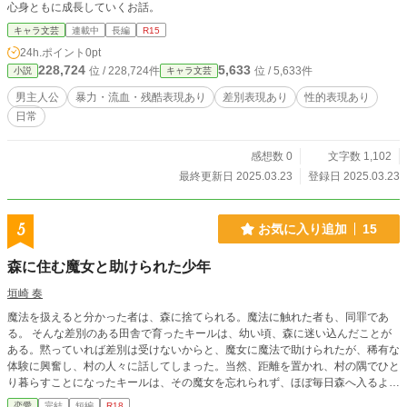
心身ともに成長していくお話。
キャラ文芸
連載中
長編
R15
24h.ポイント
0pt
228,724
5,633
位 / 228,724件
位 / 5,633件
小説
キャラ文芸
男主人公
暴力・流血・残酷表現あり
差別表現あり
性的表現あり
日常
感想数 0
文字数 1,102
最終更新日 2025.03.23
登録日 2025.03.23
5
お気に入り追加
15
森に住む魔女と助けられた少年
垣崎 奏
魔法を扱えると分かった者は、森に捨てられる。魔法に触れた者も、同罪であ
る。 そんな差別のある田舎で育ったキールは、幼い頃、森に迷い込んだことが
ある。黙っていれば差別は受けないからと、魔女に魔法で助けられたが、稀有な
体験に興奮し、村の人々に話してしまった。当然、距離を置かれ、村の隅でひと
り暮らすことになったキールは、その魔女を忘れられず、ほぼ毎日森へ入るよう
になり… ◇ 魔法に関係すると虐げられる地域で、魔女が魔法で助けた少年に絆
恋愛
完結
短編
R18