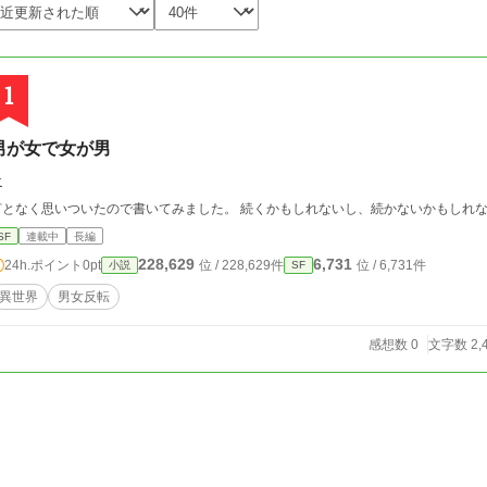
1
男が女で女が男
な
何となく思いついたので書いてみました。 続くかもしれないし、続かないかもしれ
SF
連載中
長編
228,629
6,731
24h.ポイント
0pt
位 / 228,629件
位 / 6,731件
小説
SF
異世界
男女反転
感想数 0
文字数 2,