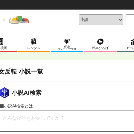
Web
稿漫画
レンタル
絵本ひろば
ビジ
コンテンツ大賞
女反転 小説一覧
小説AI検索
小説AI検索とは