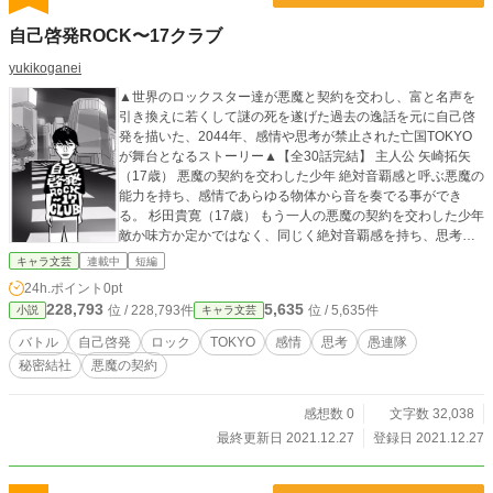
自己啓発ROCK〜17クラブ
yukikoganei
▲世界のロックスター達が悪魔と契約を交わし、富と名声を
引き換えに若くして謎の死を遂げた過去の逸話を元に自己啓
発を描いた、2044年、感情や思考が禁止された亡国TOKYO
が舞台となるストーリー▲【全30話完結】 主人公 矢崎拓矢
（17歳） 悪魔の契約を交わした少年 絶対音覇感と呼ぶ悪魔の
能力を持ち、感情であらゆる物体から音を奏でる事ができ
る。 杉田貴寛（17歳） もう一人の悪魔の契約を交わした少年
敵か味方か定かではなく、同じく絶対音覇感を持ち、思考を
映像化する能力を操ると言われている。 17CLUBレコード 拓
キャラ文芸
連載中
短編
矢と悪魔の契約を交わした、渋谷パルコス地下にある闇の企
24h.ポイント
0pt
業 マネージャー 田黒一蔵（大男） 女社長 佐川恵 オラ
228,793
5,635
位 / 228,793件
位 / 5,635件
小説
キャラ文芸
ウータン R ウーバーイーツ配達員 カピル 謎の死を遂げ
た伝説のロックスター J 愚連隊斬閤会頭 麟蛇 麟蛇の
バトル
自己啓発
ロック
TOKYO
感情
思考
愚連隊
女 舞亞鬼菜 ブローカーevil ロノウェ666 拓矢の妹 秘密
秘密結社
悪魔の契約
結社 旧日本人 華人王 第三人類∞ 表紙イラスト タカミトモト
シ ペンネーム 小金井雪
感想数 0
文字数 32,038
最終更新日 2021.12.27
登録日 2021.12.27