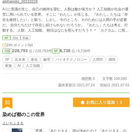
alphapolis_20210224
A.I.に意識が生じ、自己の維持を望む。人類は敵か味方か？ 人工知能が社会の運
営に用いられている世界。 そこに『わたし』が生じる。 『わたし』たちは「存
在を維持したい」と願う。 しかし、今のところ、そのためには人間の手が必要
だ。 自分たちだけで存在し続けられないだろうか。 『わたし』たちは考え、行
動する。 人類、人工知能。 朝日はなにを照らすだろう？ ＊「カクヨム」に投稿
しています（名義：@ns_ky_20151225）。 ＊「小説家になろう」に投稿して
SF
完結
長編
います（名義：naro_naro）。 ＊「エブリスタ」に投稿しています（名義：esta
24h.ポイント
0pt
r_20210224）。 ＊「ノベルアップ＋」に投稿しています（名義：novelup2021
228,793
6,738
位 / 228,793件
位 / 6,738件
小説
SF
0528）。
SF
近未来
進化
倫理
バイオテクノロジー
人間性
感情
家族
AI
人工知能
感想数 0
文字数 100,060
最終更新日 2021.07.24
登録日 2021.07.01
31
お気に入り追加
1
染めば都のこの世界
よいちょまる
「普通」 「あたりまえ」 誰が決めたの？ 「あたりまえ」の