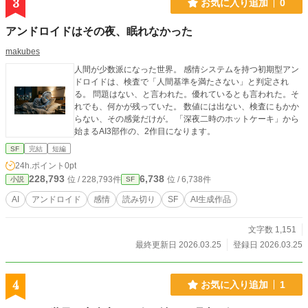
3
お気に入り追加
0
アンドロイドはその夜、眠れなかった
makubes
人間が少数派になった世界。 感情システムを持つ初期型アン
ドロイドは、検査で「人間基準を満たさない」と判定され
る。 問題はない、と言われた。優れているとも言われた。そ
れでも、何かが残っていた。 数値には出ない、検査にもかか
らない、その感覚だけが。 「深夜二時のホットケーキ」から
始まるAI3部作の、2作目になります。
SF
完結
短編
24h.ポイント
0pt
228,793
6,738
位 / 228,793件
位 / 6,738件
小説
SF
AI
アンドロイド
感情
読み切り
SF
AI生成作品
文字数 1,151
最終更新日 2026.03.25
登録日 2026.03.25
4
お気に入り追加
1