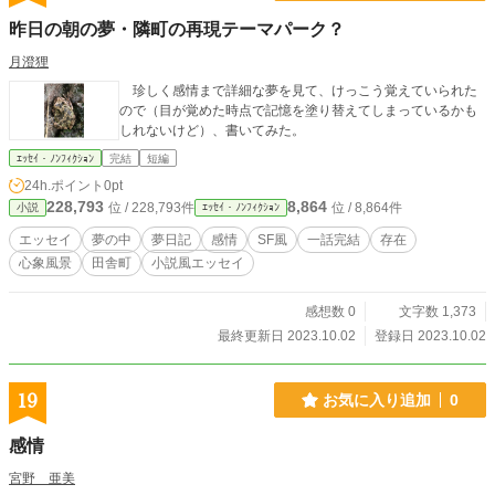
昨日の朝の夢・隣町の再現テーマパーク？
月澄狸
珍しく感情まで詳細な夢を見て、けっこう覚えていられた
ので（目が覚めた時点で記憶を塗り替えてしまっているかも
しれないけど）、書いてみた。
ｴｯｾｲ・ﾉﾝﾌｨｸｼｮﾝ
完結
短編
24h.ポイント
0pt
228,793
8,864
位 / 228,793件
位 / 8,864件
小説
ｴｯｾｲ・ﾉﾝﾌｨｸｼｮﾝ
エッセイ
夢の中
夢日記
感情
SF風
一話完結
存在
心象風景
田舎町
小説風エッセイ
感想数 0
文字数 1,373
最終更新日 2023.10.02
登録日 2023.10.02
19
お気に入り追加
0
感情
宮野 亜美