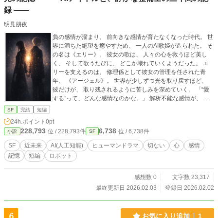
録 ――
明見朋夜
負の感情が溜まり、 前向きな感情が育たなくなった時代。 世
界に満ちた絶望を癒やすため、 一人のAI歌姫が造られた。 そ
の名は《エリー》。 彼女の歌は、 人々の心を救うほど美し
く、 そして歌うたびに、 どこか壊れていくようだった。 エ
リーを支えるのは、 修理係として彼女の管理を任された青
年、 《アージェル》。 世界が少しずつ光を取り戻すほど、
彼だけが、 取り残されるように苦しみを深めていく。 「“愛
する”って、どんな感情なのかな。」 解析不能な感情が、 エ
リーの中に静かに蓄積されていく。 それが“誰か”に向いてい
SF
完結
短編
ることだけは、 彼女自身にも否定できなかった。 感情はエラ
24h.ポイント
0pt
ーか。 それとも、心か。 これは、 終わりの決まったAIと、
228,793
6,738
位 / 228,793件
位 / 6,738件
小説
SF
一人の人間が、 確かに心を通わせた―― 記憶の物語。 ☆オ
ルヴェリィシリーズ☆ 「光の記憶」はオルヴェリィシリー
SF
近未来
AI(人工知能)
ヒューマンドラマ
切ない
心
感情
ズ 第2章 Orbis(円環) + Reverie(夢想) = Orvelly 「Orvelly
記憶
短編
ロボット
（オルヴェリィ）」とは—— 二つの月が照らす、夢と記憶の
円環世界。 時代を超え、世界を超え、 失われた愛も、忘れた
記憶も、 すべてが巡り巡って、再び出会う場所。 始まりは終
感想数 0
文字数 23,317
わりであり、 終わりは新たな始まりである。 それがOrvelly
最終更新日 2026.02.03
登録日 2026.02.02
—— 円を描いて巡る、永遠の夢想。
6
お気に入り追加
1