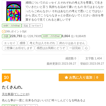
感情についてのエッセイ 人それぞれの考え方を尊重して生き
ていきたいと言う 気持ちを込めて書いたもの 当てはまらなか
ったらごめんなさい それはあなたの考えで悪いことではない
から 読んでこうならなきゃとか思わないでください 自分を尊
重する心で見てくれると嬉しいです
ｴｯｾｲ・ﾉﾝﾌｨｸｼｮﾝ
完結
ｼｮｰﾄｼｮｰﾄ
24h.ポイント
0pt
228,793
8,864
位 / 228,793件
位 / 8,864件
小説
ｴｯｾｲ・ﾉﾝﾌｨｸｼｮﾝ
エッセイ
感情
考え方は人それぞれ
終わりはありません
ご想像にお任せします
感想はお気軽にどうぞ
一話完結
心
感想数 0
文字数 1,404
最終更新日 2023.09.27
登録日 2023.09.27
20
お気に入り追加
0
たくさんの。
天仕事屋(てしごとや)
色んな事が一度に 出来るのはいいけど 時々しんどくなる時あるよ