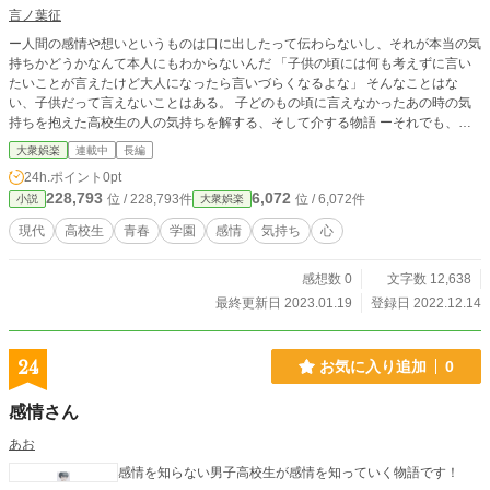
言ノ葉征
ー人間の感情や想いというものは口に出したって伝わらないし、それが本当の気
持ちかどうかなんて本人にもわからないんだ 「子供の頃には何も考えずに言い
たいことが言えたけど大人になったら言いづらくなるよな」 そんなことはな
い、子供だって言えないことはある。 子どのもの頃に言えなかったあの時の気
持ちを抱えた高校生の人の気持ちを解する、そして介する物語 ーそれでも、人
間は理不尽に他者のことを理解したくなる生き物なのだろう この作品は「カク
大衆娯楽
連載中
長編
ヨム」「小説家になろう」でも掲載しております。
24h.ポイント
0pt
228,793
6,072
位 / 228,793件
位 / 6,072件
小説
大衆娯楽
現代
高校生
青春
学園
感情
気持ち
心
感想数 0
文字数 12,638
最終更新日 2023.01.19
登録日 2022.12.14
24
お気に入り追加
0
感情さん
あお
感情を知らない男子高校生が感情を知っていく物語です！