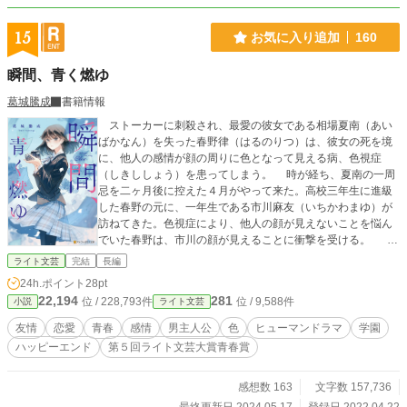
15
お気に入り追加
160
瞬間、青く燃ゆ
葛城騰成
書籍情報
ストーカーに刺殺され、最愛の彼女である相場夏南（あい
ばかなん）を失った春野律（はるのりつ）は、彼女の死を境
に、他人の感情が顔の周りに色となって見える病、色視症
（しきししょう）を患ってしまう。 時が経ち、夏南の一周
忌を二ヶ月後に控えた４月がやって来た。高校三年生に進級
した春野の元に、一年生である市川麻友（いちかわまゆ）が
訪ねてきた。色視症により、他人の顔が見えないことを悩ん
でいた春野は、市川の顔が見えることに衝撃を受ける。
どうして？ どうして彼女だけ見えるんだ？ 狼狽する春野
ライト文芸
完結
長編
に畳み掛けるように、市川がストーカーの被害に遭っている
24h.ポイント
28pt
ことを告げる。 春野は、夏南を守れなかったという罪の意識
22,194
281
位 / 228,793件
位 / 9,588件
小説
ライト文芸
と、市川の顔が見える理由を知りたいという思いから、彼女
と関わることを決意する。 やがて、ストーカーの顔色が黒
友情
恋愛
青春
感情
男主人公
色
ヒューマンドラマ
学園
へと至った時、全ての真実が顔を覗かせる。 第5回ライト文
ハッピーエンド
第５回ライト文芸大賞青春賞
芸大賞 青春賞 受賞作
感想数 163
文字数 157,736