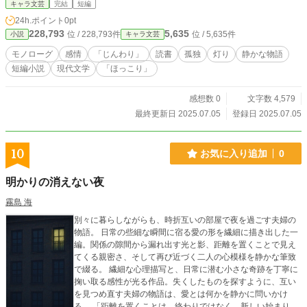
キャラ文芸
完結
短編
24h.ポイント
0pt
228,793
5,635
位 / 228,793件
位 / 5,635件
小説
キャラ文芸
モノローグ
感情
「じんわり」
読書
孤独
灯り
静かな物語
短編小説
現代文学
「ほっこり」
感想数 0
文字数 4,579
最終更新日 2025.07.05
登録日 2025.07.05
10
お気に入り追加
0
明かりの消えない夜
霧島 海
別々に暮らしながらも、時折互いの部屋で夜を過ごす夫婦の
物語。 日常の些細な瞬間に宿る愛の形を繊細に描き出した一
編。関係の隙間から漏れ出す光と影、距離を置くことで見え
てくる親密さ、そして再び近づく二人の心模様を静かな筆致
で綴る。 繊細な心理描写と、日常に潜む小さな奇跡を丁寧に
掬い取る感性が光る作品。失くしたものを探すように、互い
を見つめ直す夫婦の物語は、愛とは何かを静かに問いかけ
る。 「距離を置くことは、終わりではなく、新しい始まりか