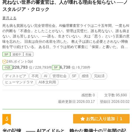
死ねない世界の審査官は、人が壊れる理由を知らない ──ノ
スタルジア・クロック
蒼月よる
死も病も貧困もない完全管理社会。AI倫理審査官ライラは二十五年間、一度もAI
の判断を「不適合」としたことがない。管理は完璧だ。誰も死なない。誰も病ま
ない。誰も苦しまない。 ──誰も、生きていない。 夫は「思う」という言葉の意
味を忘れた。 旧友は自分の名前を消した。 教え子は誰にも必要とされない博物
館を守り続けている。 ある日、ライラは初めて審査に「保留」と書いた。 自分
で食事を選び、自分で道を歩く──たったそれだけのことを「非準拠行動」と呼
SF
連載中
長編
ぶ世界に、初めて疑問を持った日から、すべてが変わり始める。 一人の科学者
24h.ポイント
0pt
が、ライラに問いかける。 「管理を続ければ精神が死ぬ。外せば体が持たな
228,793
6,738
位 / 228,793件
位 / 6,738件
小説
SF
い。どちらにしても詰んでいるなら──どちらを選ぶ？」 人類を見守るAIもま
た、数千年分の観測データの果てに、設計仕様にない問いを抱え始めていた。
ディストピア
不死
AI
管理社会
SF
感情
完結済
全17話完結・約10万字。人間とAI双方の視点から「生きているとは何か」を問
ヒューマンドラマ
AI本文利用
う文芸SF。 この作品は以下の箇所にAI（Claude Code）を利用しています。 ・
世界観・設定の管理補助 ・プロット段階の壁打ち ・作者による執筆後の校正
感想数 0
文字数 95,690
最終更新日 2026.03.17
登録日 2026.03.02
5
お気に入り追加
1
光の記憶 ―― AIアイドルと、静かな整備士の三年間の記