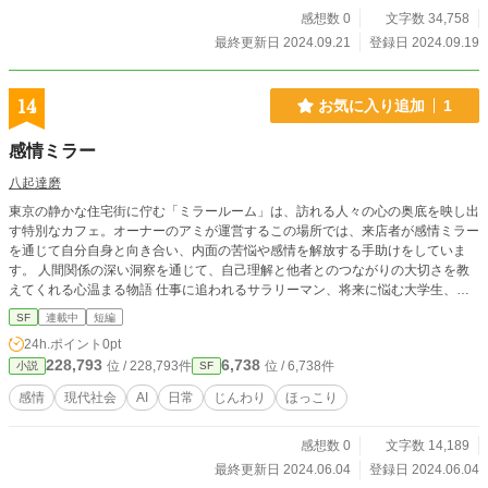
感想数 0
文字数 34,758
最終更新日 2024.09.21
登録日 2024.09.19
14
お気に入り追加
1
感情ミラー
八起達磨
東京の静かな住宅街に佇む「ミラールーム」は、訪れる人々の心の奥底を映し出
す特別なカフェ。オーナーのアミが運営するこの場所では、来店者が感情ミラー
を通じて自分自身と向き合い、内面の苦悩や感情を解放する手助けをしていま
す。 人間関係の深い洞察を通じて、自己理解と他者とのつながりの大切さを教
えてくれる心温まる物語 仕事に追われるサラリーマン、将来に悩む大学生、末
期ガンの旦那を支える妻など、 感情ミラーを通じて心の傷と向き合い、癒しと
SF
連載中
短編
再生を経験する感動的なエピソード カフェの秘密やアミの過去、そしてミラー
24h.ポイント
0pt
ルームの真の目的が明らかに。
228,793
6,738
位 / 228,793件
位 / 6,738件
小説
SF
感情
現代社会
AI
日常
じんわり
ほっこり
感想数 0
文字数 14,189
最終更新日 2024.06.04
登録日 2024.06.04