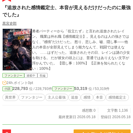
『追放された感情鑑定士、本音が見えるだけだったのに最強
でした』
黒宮史郎
勇者パーティーから「役立たず」と言われ追放されたレイ
ン。 職業は外れ職【感情鑑定士】。見えるのは人の強さでは
なく、“感情”だけだった。 怒り、悲しみ、嘘、隠し事――他
人の本音が全部見えてしまう能力なんて、戦闘では使えな
い。 ……はずだった。 追放されたその日、レインは謎の少女
を助ける。 だが彼女の頭上には、普通ではありえない文字が
浮かんでいた。 【隠し事：100%】 【正体を知られたくな
い：100%】
ファンタジー
連載中
長編
24h.ポイント
0pt
228,793
53,319
位 / 228,793件
位 / 53,319件
小説
ファンタジー
異世界
ファンタジー
主人公最強
追放
感情
本音
感情鑑定士
感想数 0
文字数 1,136
最終更新日 2026.05.18
登録日 2026.05.18