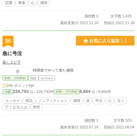
恋愛
青春
心
感情
感想数 0
文字数 1,435
最終更新日 2022.11.18
登録日 2022.11.18
26
お気に入り追加
1
急に号泣
蒸しエビ子
時間差でやって来た感情
ｴｯｾｲ・ﾉﾝﾌｨｸｼｮﾝ
完結
ｼｮｰﾄｼｮｰﾄ
24h.ポイント
0pt
228,793
8,864
位 / 228,793件
位 / 8,864件
小説
ｴｯｾｲ・ﾉﾝﾌｨｸｼｮﾝ
エッセイ
実話
ノンフィクション
感情
涙
号泣
心
泣く
亡くなるとは
突然
感想数 1
文字数 503
最終更新日 2022.07.18
登録日 2022.06.04