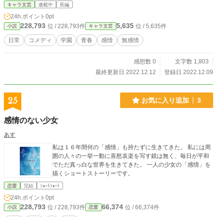
キャラ文芸
連載中
長編
24h.ポイント
0pt
228,793
5,635
位 / 228,793件
位 / 5,635件
小説
キャラ文芸
日常
コメディ
学園
青春
感情
無感情
感想数 0
文字数 1,803
最終更新日 2022.12.12
登録日 2022.12.09
25
お気に入り追加
3
感情のない少女
あす
私は１６年間何の「感情」も持たずに生きてきた。 私には周
囲の人々の一挙一動に喜怒哀楽を写す鏡は無く、毎日が平和
でただ真っ白な世界を生きてきた。 一人の少女の「感情」を
描くショートストーリーです。
恋愛
完結
ｼｮｰﾄｼｮｰﾄ
24h.ポイント
0pt
228,793
66,374
位 / 228,793件
位 / 66,374件
小説
恋愛