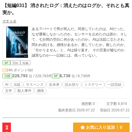
【短編031】 消されたログ：消えたのはログか、それとも真
実か。
マチャオ
あるアパートで男が死んだ。同居していたのは、AIだった。
なぜ通報しなかったのか。センサーを止めたのは誰か。そし
て、七分間の空白に何があったのか。 AIは法廷に立たされ、
問われ続ける。感情があるか。愛していたか。殺したのか。
「分かりません」と、AIは繰り返す。 その言葉が嘘なのか、
誠実なのか——記録には、残っていない。
SF
完結
短編
24h.ポイント
0pt
228,793
6,738
位 / 228,793件
位 / 6,738件
小説
SF
AI
法廷
サスペンス
近未来
読み切り
ミステリー
一話完結
文学
殺人事件
感情
感想数 0
文字数 6,974
最終更新日 2026.07.22
登録日 2026.07.22
2
お気に入り追加
0