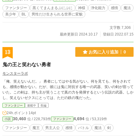
ン 「いってらっしゃい」 ソイツンの成長物語
ファンタジー
黒くてまんまるぷにぷに
神様
浄化能力
感情
魔法
美少年
BL
男性だけ生きられる世界に変貌
文字数 7,306
最終更新日 2024.10.17
登録日 2022.07.15
13
お気に入り追加
0
鬼の王と笑わない勇者
モンスターラボ
「俺、笑えないんだ。」 勇者にしてはやる気がない。何を見ても、何をされて
も、感情が動かない。だが、彼には鬼に対抗する唯一の武器、笑いの剣が宿って
いた。この剣は、持ち主が笑うことで真の力を発揮するという伝説の武器。しか
し、笑えないゼクスにとっては、ただの鉄の塊だった。
ファンタジー
連載中
長編
24h.ポイント
14pt
30,460
4,694
位 / 228,793件
位 / 53,319件
小説
ファンタジー
ファンタジー
魔王
男主人公
感情
バトル
魔法
剣