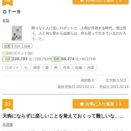
34
ＤＴーＲ
有箱
限りなく人に近いロボットと、人間が共存する時代。僕は思
う。人と何ら変わらぬ彼らは、何を思って生きているのだろ
う、と。
恋愛
完結
短編
24h.ポイント
0pt
228,793
66,374
位 / 228,793件
位 / 66,374件
小説
恋愛
ロボット
心
感情
愛
死
存在
短編
純愛
感想数 0
文字数 5,512
最終更新日 2021.02.15
登録日 2021.02.14
35
お気に入り追加
1
天狗にならずに楽しいことを覚えておくって難しいな……
月澄狸