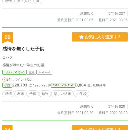
感情
女主人公
夢
感想数 0
文字数 237
最終更新日 2021.03.06
登録日 2021.03.06
33
お気に入り追加
2
感情を無くした子供
コハク
感情が薄れた中学生のお話。
ｴｯｾｲ・ﾉﾝﾌｨｸｼｮﾝ
完結
ｼｮｰﾄｼｮｰﾄ
24h.ポイント
0pt
228,793
8,864
位 / 228,793件
位 / 8,864件
小説
ｴｯｾｲ・ﾉﾝﾌｨｸｼｮﾝ
感情
友達
子供
勉強
悲しい結末
小学校
感想数 0
文字数 820
最終更新日 2021.02.20
登録日 2021.02.20
お気に入り追加
3