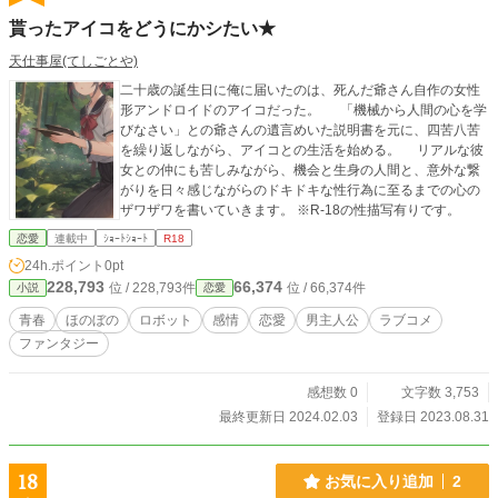
貰ったアイコをどうにかシたい★
天仕事屋(てしごとや)
二十歳の誕生日に俺に届いたのは、死んだ爺さん自作の女性
形アンドロイドのアイコだった。 「機械から人間の心を学
びなさい」との爺さんの遺言めいた説明書を元に、四苦八苦
を繰り返しながら、アイコとの生活を始める。 リアルな彼
女との仲にも苦しみながら、機会と生身の人間と、意外な繋
がりを日々感じながらのドキドキな性行為に至るまでの心の
ザワザワを書いていきます。 ※R-18の性描写有りです。
恋愛
連載中
ｼｮｰﾄｼｮｰﾄ
R18
24h.ポイント
0pt
228,793
66,374
位 / 228,793件
位 / 66,374件
小説
恋愛
青春
ほのぼの
ロボット
感情
恋愛
男主人公
ラブコメ
ファンタジー
感想数 0
文字数 3,753
最終更新日 2024.02.03
登録日 2023.08.31
18
お気に入り追加
2