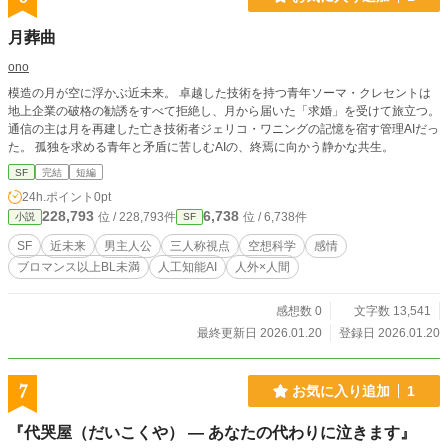
月葬曲
ono
模造の月が空に浮かぶ近未来。 卓越した技術を持つ青年ソーマ・クレセントは
地上企業の破格の勧誘をすべて拒絶し、月から届いた「求婚」を受けて旅立つ。
通信の主は月を再建した亡き技術者ジェリコ・ワニングの記憶を宿す管理AIだっ
た。 孤独を求める青年と矛盾に苦しむAIの、終焉に向かう静かな共生。
SF
完結
短編
24h.ポイント
0pt
228,793
6,738
位 / 228,793件
位 / 6,738件
小説
SF
SF
近未来
男主人公
三人称視点
空想科学
感情
ブロマンス以上BL未満
人工知能AI
人外×人間
感想数 0
文字数 13,541
最終更新日 2026.01.20
登録日 2026.01.20
7
お気に入り追加
1
『代哭屋（だいこくや） ― あなたの代わりに泣きます』