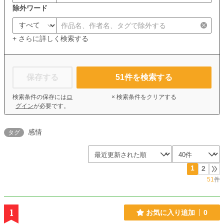
除外ワード
+ さらに詳しく検索する
保存する
51
件を検索する
検索条件の保存には
ロ
× 検索条件をクリアする
グイン
が必要です。
感情
タグ
1
2
51
件
1
お気に入り追加
0