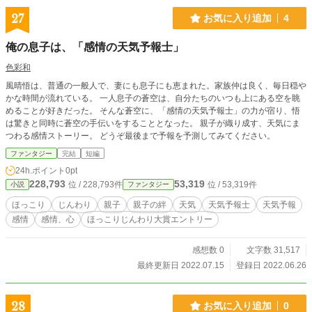
27
お気に入り追加
4
俺の息子は、「感情の天気予報士」
色彩和
風晴悟は、普通の一般人で、妻にも息子にも恵まれた。家族仲は良く、毎日穏や
かな時間が流れている。 一人息子の蒼空は、自分たちのいつも上にある空を眺
めることが好きだった。 そんな蒼空に、「感情の天気予報士」の力が宿り、悟
は驚きと同時に蒼空の手伝いをすることとなった。 親子が織り成す、天気にま
つわる感情ストーリー。 どうぞ最後まで予報を予測してみてください。
ファンタジー
完結
短編
24h.ポイント
0pt
228,793
53,319
位 / 228,793件
位 / 53,319件
小説
ファンタジー
ほっこり
じんわり
親子
親子の絆
天気
天気予報士
天気予報
感情
感情、心
ほっこりじんわり大賞エントリー
感想数 0
文字数 31,517
最終更新日 2022.07.15
登録日 2022.06.26
28
お気に入り追加
0