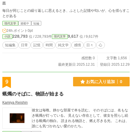
林
毎日が同じことの繰り返しに思えるとき、ふとした記憶や匂いが、心を揺らすこ
とがある
現代文学
連載中
短編
24h.ポイント
0pt
228,793
9,617
位 / 228,793件
位 / 9,617件
小説
現代文学
短編集
日常
記憶
時間
純文学
感情
日々
心
感想数 0
文字数 1,656
最終更新日 2025.12.31
登録日 2025.12.29
9
お気に入り追加
0
蝋燭のそばに、物語が始まる
Kamiya Reishin
彼女は毎晩、静かな部屋で本を読む。 そのそばには、名もな
き蝋燭が灯っている。 見えない存在として、彼女を照らし続
ける蝋燭の独白。 読まれる物語と、燃え尽きる光。 これは、
誰にも気づかれない愛のかたち。