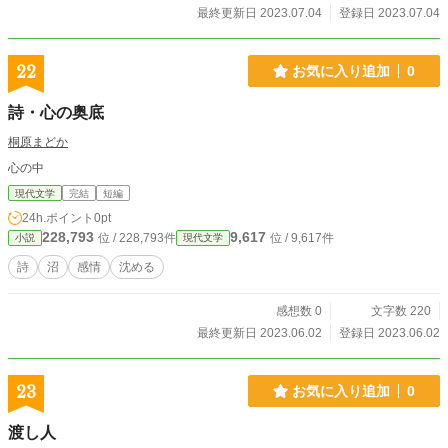
最終更新日 2023.07.04
登録日 2023.07.04
22
お気に入り追加
0
詩・心の奥底
桐原まどか
心の中
現代文学
完結
短編
24h.ポイント
0pt
228,793
9,617
位 / 228,793件
位 / 9,617件
小説
現代文学
詩
沼
感情
沈める
感想数 0
文字数 220
最終更新日 2023.06.02
登録日 2023.06.02
23
お気に入り追加
0
渡し人