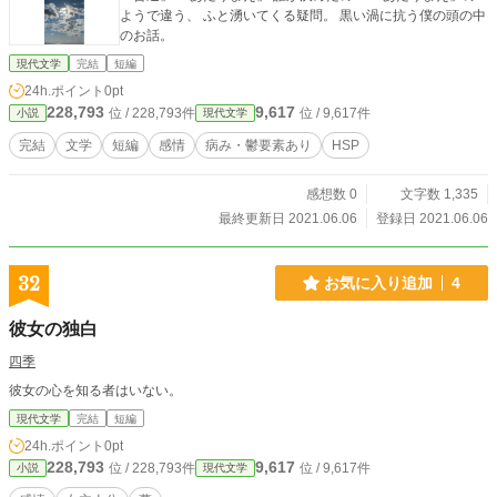
ようで違う、 ふと湧いてくる疑問。 黒い渦に抗う僕の頭の中
のお話。
現代文学
完結
短編
24h.ポイント
0pt
228,793
9,617
位 / 228,793件
位 / 9,617件
小説
現代文学
完結
文学
短編
感情
病み・鬱要素あり
HSP
感想数 0
文字数 1,335
最終更新日 2021.06.06
登録日 2021.06.06
32
お気に入り追加
4
彼女の独白
四季
彼女の心を知る者はいない。
現代文学
完結
短編
24h.ポイント
0pt
228,793
9,617
位 / 228,793件
位 / 9,617件
小説
現代文学