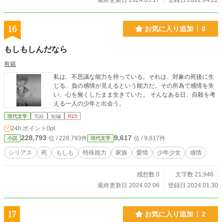
最終更新日 2024.05.17
登録日 2022.04.22
16
お気に入り追加
0
もしもしんだなら
有箱
私は、不思議な能力を持っている。それは、対象の死後に生
じる、負の感情が見えるという能力だ。その所為で感情を失
い、心を無くしたまま生きていた。 そんなある日、自殺を考
える一人の少年と出会う。
現代文学
完結
短編
R15
24h.ポイント
0pt
228,793
9,617
位 / 228,793件
位 / 9,617件
小説
現代文学
シリアス
死
もしも
特殊能力
家族
愛情
少年少女
感情
感想数 0
文字数 21,946
最終更新日 2024.02.06
登録日 2024.01.30
17
お気に入り追加
2