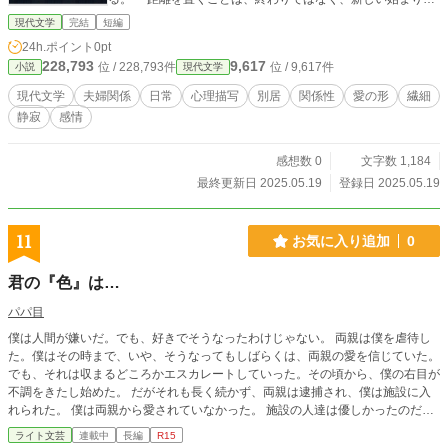
もしれない」
現代文学
完結
短編
24h.ポイント
0pt
228,793
9,617
位 / 228,793件
位 / 9,617件
小説
現代文学
現代文学
夫婦関係
日常
心理描写
別居
関係性
愛の形
繊細
静寂
感情
感想数 0
文字数 1,184
最終更新日 2025.05.19
登録日 2025.05.19
11
お気に入り追加
0
君の『色』は…
パパ目
僕は人間が嫌いだ。でも、好きでそうなったわけじゃない。 両親は僕を虐待し
た。僕はその時まで、いや、そうなってもしばらくは、両親の愛を信じていた。
でも、それは収まるどころかエスカレートしていった。その頃から、僕の右目が
不調をきたし始めた。 だがそれも長く続かず、両親は逮捕され、僕は施設に入
れられた。 僕は両親から愛されていなかった。 施設の人達は優しかったのだろ
う。でも、僕の右目にはそう映らなかった。 だから僕は、人を信じられなくな
ライト文芸
連載中
長編
R15
ってしまった。信じることに恐怖してしまったのだ。 誰か、それが嘘でもい