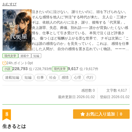
おむすび
泣きたいのに泣けない。 謝りたいのに、頭を下げられない。
そんな感情を他人に“外注”する時代が来た。 主人公・三浦ナ
ギは、依頼人の代わりに泣き、謝り、後悔する「代哭屋」。
炎上謝罪、失恋、葬儀、別れ話―― 誰かが背負いたくない感
情を、仕事として引き受けている。 本気で泣くほど評価さ
れ、 傷つくほど報酬が上がる歪な世界で、 ナギは次第に「こ
れは誰の感情なのか」を見失っていく。 これは、 感情を仕事
にした人間が、 自分の感情を置き忘れていく物語。 ーーー
本編全5話＋番外編１話の計６話完結の短編小説となります！
現代文学
連載中
短編
よろしければ読んでいただいた感想や良かったなと思ったら
24h.ポイント
0pt
いいねいただけますと嬉しいです！
228,793
9,617
位 / 228,793件
位 / 9,617件
小説
現代文学
連載短編
短編
仕事
社会
感情
心理
代行
感想数 0
文字数 4,617
最終更新日 2026.01.02
登録日 2026.01.02
8
お気に入り追加
0
生きるとは