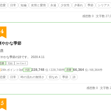
恋愛
日常
短編
友情と愛情
永遠
少女性
夕暮れ
季節
シリアス
感想数 0
文字数 27,
4
爽やかな季節
四季
爽やかな季節の詩です。 2020.4.11
恋愛
完結
ｼｮｰﾄｼｮｰﾄ
228,748
66,364
24h.ポイント
0pt
位 / 228,748件
位 / 66,364件
小説
恋愛
恋愛
日常
時の流れの無情さ
切なめ
季節
詩
感想数 0
文字数 2
5