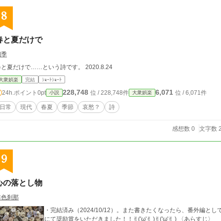
8
春と夏だけで
四季
春と夏だけで……という詩です。 2020.8.24
大衆娯楽
完結
ｼｮｰﾄｼｮｰﾄ
228,748
6,071
24h.ポイント
0pt
位 / 228,748件
位 / 6,071件
小説
大衆娯楽
日常
現代
春夏
季節
哀愁？
詩
感想数 0
文字数 2
9
心の落とし物
緋色刹那
・完結済み（2024/10/12）。また書きたくなったら、番外編と
にて奨励賞をいただきました！！✌︎('ω'✌︎ )✌︎('ω'✌︎ ) 〈あらすじ〉 〈心の落とし物〉はありませんか？ どこかに