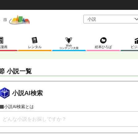
Web
稿漫画
レンタル
絵本ひろば
ビジ
コンテンツ大賞
節 小説一覧
小説AI検索
小説AI検索とは