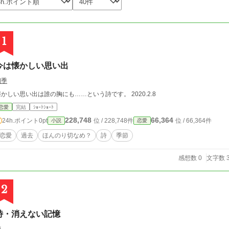
1
今は懐かしい思い出
四季
懐かしい思い出は誰の胸にも……という詩です。 2020.2.8
恋愛
完結
ｼｮｰﾄｼｮｰﾄ
228,748
66,364
24h.ポイント
0pt
位 / 228,748件
位 / 66,364件
小説
恋愛
恋愛
過去
ほんのり切なめ？
詩
季節
感想数 0
文字数 3
2
詩・消えない記憶