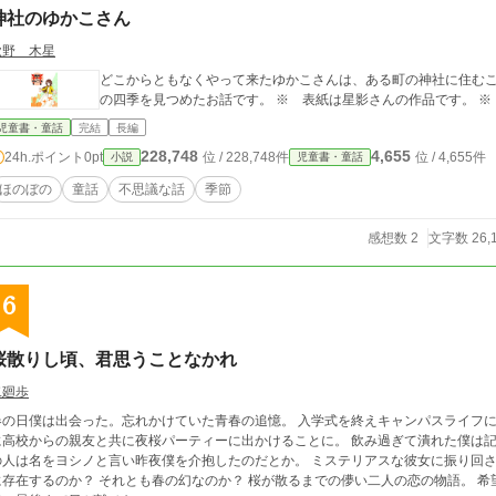
神社のゆかこさん
秋野 木星
どこからともなくやって来たゆかこさんは、ある町の神社に住むこ
の四季を見つめたお話です。 ※ 表紙は星影さん
児童書・童話
完結
長編
228,748
4,655
24h.ポイント
0pt
位 / 228,748件
位 / 4,655件
小説
児童書・童話
ほのぼの
童話
不思議な話
季節
感想数 2
文字数 26,
6
桜散りし頃、君思うことなかれ
二廻歩
春の日僕は出会った。忘れかけていた青春の追憶。 入学式を終えキャンパスライフに
に高校からの親友と共に夜桜パーティーに出かけることに。 飲み過ぎて潰れた僕は記
の人は名をヨシノと言い昨夜僕を介抱したのだとか。 ミステリアスな彼女に振り回さ
に存在するのか？ それとも春の幻なのか？ 桜が散るまでの儚い二人の恋の物語。 希