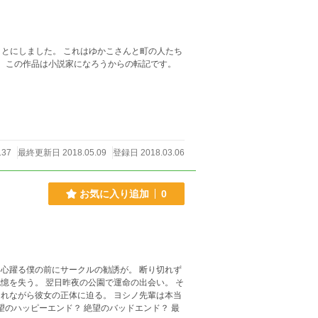
とにしました。 これはゆかこさんと町の人たち
の作品です。 ※ この作品は小説家になろうからの転記です。
137
最終更新日 2018.05.09
登録日 2018.03.06
お気に入り追加
0
心躍る僕の前にサークルの勧誘が。 断り切れず
憶を失う。 翌日昨夜の公園で運命の出会い。 そ
れながら彼女の正体に迫る。 ヨシノ先輩は本当
望のハッピーエンド？ 絶望のバッドエンド？ 最