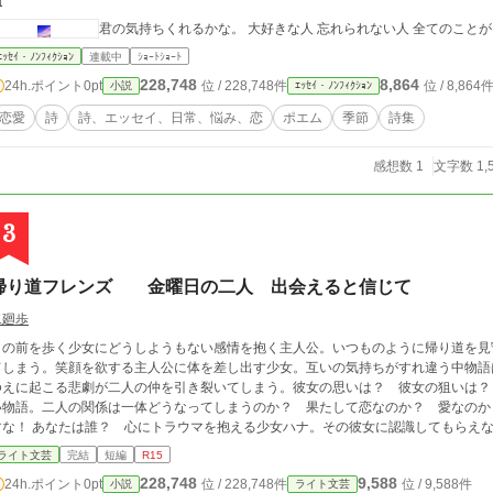
繭
君の気持ちくれるかな。 大好きな人 忘れられない人 全てのことが
ｴｯｾｲ・ﾉﾝﾌｨｸｼｮﾝ
連載中
ｼｮｰﾄｼｮｰﾄ
228,748
8,864
24h.ポイント
0pt
位 / 228,748件
位 / 8,864
小説
ｴｯｾｲ・ﾉﾝﾌｨｸｼｮﾝ
恋愛
詩
詩、エッセイ、日常、悩み、恋
ポエム
季節
詩集
感想数 1
文字数 1,
3
帰り道フレンズ 金曜日の二人 出会えると信じて
二廻歩
目の前を歩く少女にどうしようもない感情を抱く主人公。いつものように帰り道を見
てしまう。笑顔を欲する主人公に体を差し出す少女。互いの気持ちがすれ違う中物語
ゆえに起こる悲劇が二人の仲を引き裂いてしまう。彼女の思いは？ 彼女の狙いは？
い物語。二人の関係は一体どうなってしまうのか？ 果たして恋なのか？ 愛なのか
ウマを抱える少女ハナ。その彼女に認識してもらえない主人公の私。汚らわしい記憶も美しい思い出
も決してハナには届かない。ハナを理解しつつも報われない思いに苦悩する主人公は
ライト文芸
完結
短編
R15
ら次第に暴走を始め…… 永遠の少女の物語は完結へ。
228,748
9,588
24h.ポイント
0pt
位 / 228,748件
位 / 9,588件
小説
ライト文芸