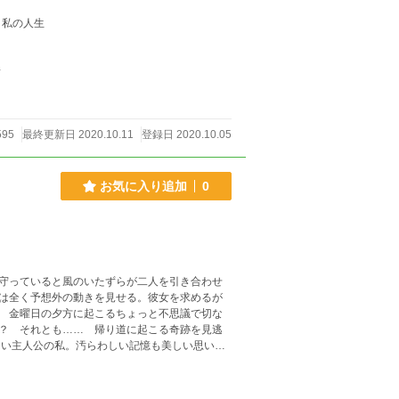
 私の人生
件
595
最終更新日 2020.10.11
登録日 2020.10.05
お気に入り追加
0
守っていると風のいたずらが二人を引き合わせ
は全く予想外の動きを見せる。彼女を求めるが
 金曜日の夕方に起こるちょっと不思議で切な
？ それとも…… 帰り道に起こる奇跡を見逃
恋人だと嘘の告白をする。ハナへの強い思いか