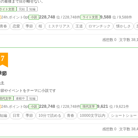
後の最後まで目が離せない。
ライト文芸
完結
短編
228,748
9,588
24h.ポイント
0pt
位 / 228,748件
位 / 9,588件
小説
ライト文芸
青春
恋愛
季節
桜
ミステリアス
王道
ロマンチック
懐かしさ
感想数 0
文字数 38,
7
季節
ルキ
季節やイベントをテーマに小説です
現代文学
連載中
短編
228,748
9,621
24h.ポイント
0pt
位 / 228,748件
位 / 9,621件
小説
現代文学
短編
日常
季節
10分で読める
青春
10000文字以内
ショートショー
感想数 0
文字数 38,