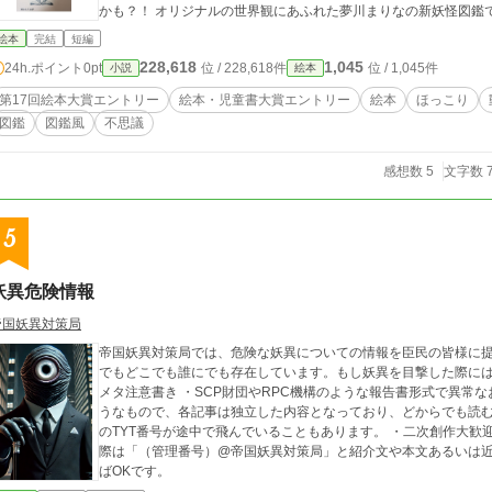
かも？！ オリジナルの世界観にあふれた夢川まりなの新妖怪図鑑
絵本
完結
短編
228,618
1,045
24h.ポイント
0pt
位 / 228,618件
位 / 1,045件
小説
絵本
第17回絵本大賞エントリー
絵本・児童書大賞エントリー
絵本
ほっこり
図鑑
図鑑風
不思議
感想数 5
文字数 7
5
妖異危険情報
帝国妖異対策局
帝国妖異対策局では、危険な妖異についての情報を臣民の皆様に
でもどこでも誰にでも存在しています。もし妖異を目撃した際には
メタ注意書き ・SCP財団やRPC機構のような報告書形式で異常
うなもので、各記事は独立した内容となっており、どからでも読む
のTYT番号が途中で飛んでいることもあります。 ・二次創作大
際は「（管理番号）@帝国妖異対策局」と紹介文や本文あるいは
ばOKです。