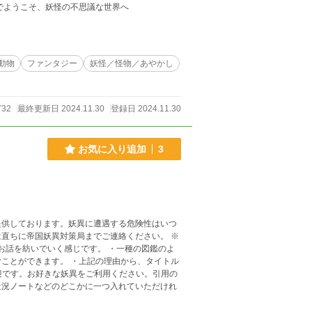
でようこそ、妖怪の不思議な世界へ
動物
ファンタジー
妖怪／怪物／あやかし
32
最終更新日 2024.11.30
登録日 2024.11.30
お気に入り追加
3
提供しております。妖異に遭遇する危険性はいつ
直ちに帝国妖異対策局までご連絡ください。 ※
なお話を紡いでいく感じです。 ・一種の図鑑のよ
ことができます。 ・上記の理由から、タイトル
歓迎です。お好きな妖異をご利用ください。引用の
近況ノートなどのどこかに一つ入れていただけれ