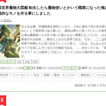
異世界魔物大図鑑 転生したら魔物使いとかいう職業になった俺
鑑的なモノを作る事にしました
おーるぼん
主人公は俺、43歳独身久保田トシオだ。 人生に疲れて自ら命を絶とうとしていた所、それに失敗（というか妨害さ
れた）して異世界に辿り着いた。 最初は夢かと思っていたこの世界だが、どうやらそうではなかったらしい、しか
も俺は魔物使いとか言う就いた覚えもない職業になっていた。 おまけにそれが判明したと同時に雑魚魔物使いだと
罵倒される始末……随分とふざけた世界である。 だが……ここは現実の世界なんかよりもずっと面白い。 俺はこの
世界で仲間たちと共に生きていこうと思う。 これは、そんなしがない中年である俺が四苦八苦しながらもセカンド
ライフを楽しんでいるだけの物語である。 ……分かっている、『図鑑要素が全くないじゃないか！』と言いたいん
だろう？ そこは勘弁してほしい、だってこれから俺が作り始めるんだから。 ※他サイト様にも同時掲載していま
す。
ファンタジー
完結
長編
R15
17,306
2,907
24h.ポイント
42pt
位 / 228,618件
位 / 53,262件
小説
ファンタジー
異世界
ファンタジー
転生
図鑑
魔物・モンスター
魔物使い
バトル
感想数 0
文字数 1,370,
3