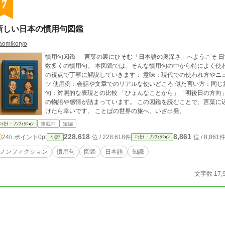
7
新しい日本の慣用句図鑑
aomikoryo
慣用句図鑑 － 言葉の裏にひそむ「日本語の奥深さ」へようこそ 
数多くの慣用句。 本図鑑では、そんな慣用句の中から特によく使
の視点で丁寧に解説していきます： 意味：現代での使われ方やニュアンス 語源：言葉が生まれた背景や歴史的ルー
ツ 使用例：会話や文章でのリアルな使いどころ 似た言い方：同じ意味を持つ表現や類義語 反対の意味を持つ慣用
句：対照的な表現との比較 「ひょんなことから」「明後日の方向」など、何気なく使っている言葉にも、驚くほど
の物語や感情が詰まっています。 この図鑑を読むことで、言葉に
けたら幸いです。 ことばの世界の旅へ、いざ出発。
ｴｯｾｲ・ﾉﾝﾌｨｸｼｮﾝ
連載中
短編
228,618
8,861
24h.ポイント
0pt
位 / 228,618件
位 / 8,861
小説
ｴｯｾｲ・ﾉﾝﾌｨｸｼｮﾝ
ノンフィクション
慣用句
図鑑
日本語
知識
文字数 17,