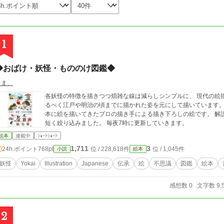
1
◆おばけ・妖怪・もののけ図鑑◆
たま、
各妖怪の特徴を描きつつ煩雑な線は減らしシンプルに、 現代の絵
るべく江戸や明治の頃までに描かれた姿を元にして描いています
本に絵を描いてきたプロの描き手による描き下ろしの絵です。 解
短く絞り込みました。 毎夜7時に更新していきます。
絵本
連載中
ｼｮｰﾄｼｮｰﾄ
1,711
3
24h.ポイント
768pt
位 / 228,618件
位 / 1,045件
小説
絵本
妖怪
Yokai
Illustration
Japanese
伝承
絵
不思議
図鑑
絵本
感想数 0
文字数 9,
2