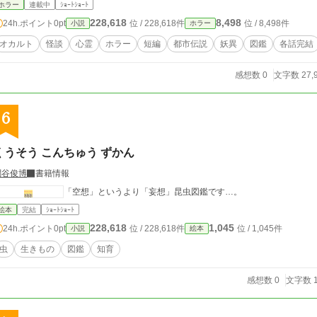
ホラー
連載中
ｼｮｰﾄｼｮｰﾄ
228,618
8,498
24h.ポイント
0pt
位 / 228,618件
位 / 8,498件
小説
ホラー
オカルト
怪談
心霊
ホラー
短編
都市伝説
妖異
図鑑
各話完結
感想数 0
文字数 27,
6
くうそう こんちゅう ずかん
関谷俊博
書籍情報
「空想」というより「妄想」昆虫図鑑です…。
絵本
完結
ｼｮｰﾄｼｮｰﾄ
228,618
1,045
24h.ポイント
0pt
位 / 228,618件
位 / 1,045件
小説
絵本
虫
生きもの
図鑑
知育
感想数 0
文字数 1