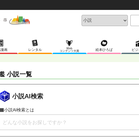
Web
稿漫画
レンタル
絵本ひろば
ビジ
コンテンツ大賞
鑑 小説一覧
小説AI検索
小説AI検索とは