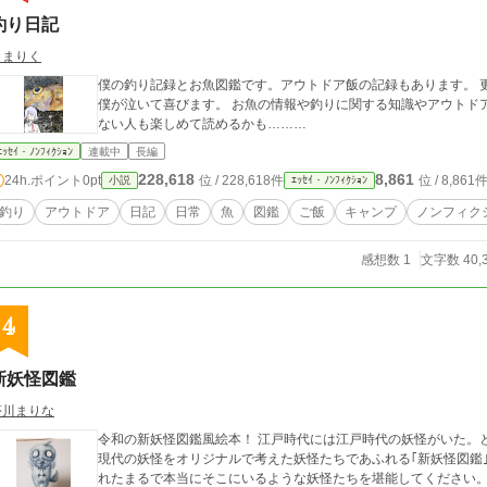
釣り日記
しまりく
僕の釣り記録とお魚図鑑です。アウトドア飯の記録もあります。 
僕が泣いて喜びます。 お魚の情報や釣りに関する知識やアウトド
ない人も楽しめて読めるかも………
ｴｯｾｲ・ﾉﾝﾌｨｸｼｮﾝ
連載中
長編
228,618
8,861
24h.ポイント
0pt
位 / 228,618件
位 / 8,861
小説
ｴｯｾｲ・ﾉﾝﾌｨｸｼｮﾝ
釣り
アウトドア
日記
日常
魚
図鑑
ご飯
キャンプ
ノンフィク
感想数 1
文字数 40,
4
新妖怪図鑑
夢川まりな
令和の新妖怪図鑑風絵本！ 江戸時代には江戸時代の妖怪がいた。
現代の妖怪をオリジナルで考えた妖怪たちであふれる｢新妖怪図鑑
れたまるで本当にそこにいるような妖怪たちを堪能してください。