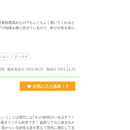
更新頻度高めなのでちょくちょく覗いてくれると
アの知識を織り交ぜているので、釣りや魚を知ら
件
ション
エッセイ
399
最終更新日 2022.06.01
登録日 2021.11.25
お気に入り追加
4
ということは現代には｢今｣の妖怪がいるはず？！
｣風オリジナル絵本です！ 超絶リアルに描き出さ
 昔からいる妖怪も姿を変えて現代に適応してる