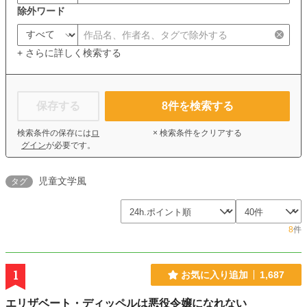
除外ワード
+ さらに詳しく検索する
保存する
8
件を検索する
検索条件の保存には
ロ
× 検索条件をクリアする
グイン
が必要です。
児童文学風
タグ
8
件
1
お気に入り追加
1,687
エリザベート・ディッペルは悪役令嬢になれない