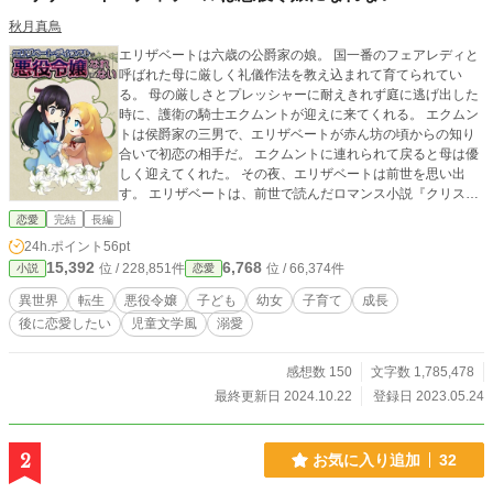
秋月真鳥
エリザベートは六歳の公爵家の娘。 国一番のフェアレディと
呼ばれた母に厳しく礼儀作法を教え込まれて育てられてい
る。 母の厳しさとプレッシャーに耐えきれず庭に逃げ出した
時に、護衛の騎士エクムントが迎えに来てくれる。 エクムン
トは侯爵家の三男で、エリザベートが赤ん坊の頃からの知り
合いで初恋の相手だ。 エクムントに連れられて戻ると母は優
しく迎えてくれた。 その夜、エリザベートは前世を思い出
す。 エリザベートは、前世で読んだロマンス小説『クリス
タ・ノメンゼンの真実の愛』で主人公クリスタをいじめる悪
恋愛
完結
長編
役令嬢だったのだ。 その日からエリザベートはクリスタと関
24h.ポイント
56pt
わらないようにしようと心に誓うのだが、お茶会で出会った
15,392
6,768
位 / 228,851件
位 / 66,374件
小説
恋愛
クリスタは継母に虐待されていた。クリスタを放っておけず
に、エリザベートはクリスタを公爵家に引き取ってもらう。
異世界
転生
悪役令嬢
子ども
幼女
子育て
成長
前世で読んだ小説の主人公をフェアレディに育てていたら、
後に恋愛したい
児童文学風
溺愛
懐かれて慕われて、悪役令嬢になれなかったエリザベートの
物語。 小説家になろう様、ノベルアップ＋様にも投稿してい
ます。
感想数 150
文字数 1,785,478
最終更新日 2024.10.22
登録日 2023.05.24
2
お気に入り追加
32