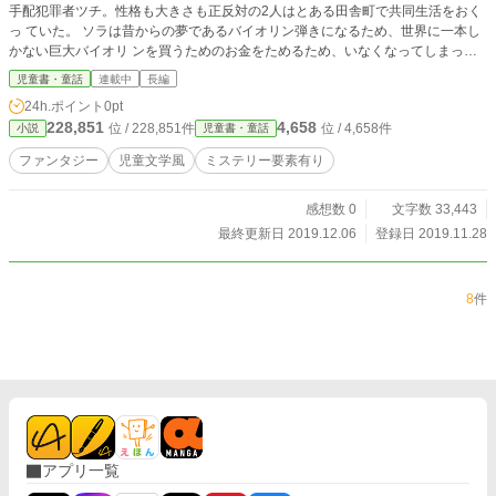
手配犯罪者ツチ。性格も大きさも正反対の2人はとある田舎町で共同生活をおく
っ ていた。 ソラは昔からの夢であるバイオリン弾きになるため、世界に一本し
かない巨大バイオリ ンを買うためのお金をためるため、いなくなってしまった
動物を探す「動物探偵」と して仕事を探していた。 そこにソラの唯一の友人で
児童書・童話
連載中
長編
ある老夫婦から飼い犬のラルを探して欲しいと依頼が舞い 込む。なぜかツチも
24h.ポイント
0pt
この仕事に加わり、2人は町の様々な人物に接触し、捜査を開始す るが、いつの
228,851
4,658
位 / 228,851件
位 / 4,658件
小説
児童書・童話
間にかこの小さな町で起きている大きな事件に巻き込まれていく。。
ファンタジー
児童文学風
ミステリー要素有り
感想数 0
文字数 33,443
最終更新日 2019.12.06
登録日 2019.11.28
8
件
アプリ一覧