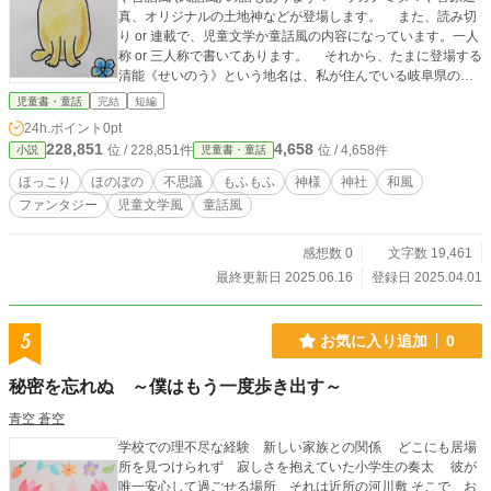
真、オリジナルの土地神などが登場します。 また、読み切
り or 連載で、児童文学か童話風の内容になっています。一人
称 or 三人称で書いてあります。 それから、たまに登場する
清能《せいのう》という地名は、私が住んでいる岐阜県の西
濃《せいのう》地域からお借りしました。 もし良かった
児童書・童話
完結
短編
ら、読んでみてくださいね。 ※ 表紙の拙いイラストは、手描
24h.ポイント
0pt
きの自作 (最初のお話関係) です。
228,851
4,658
位 / 228,851件
位 / 4,658件
小説
児童書・童話
ほっこり
ほのぼの
不思議
もふもふ
神様
神社
和風
ファンタジー
児童文学風
童話風
感想数 0
文字数 19,461
最終更新日 2025.06.16
登録日 2025.04.01
5
お気に入り追加
0
秘密を忘れぬ ～僕はもう一度歩き出す～
青空 蒼空
学校での理不尽な経験 新しい家族との関係 どこにも居場
所を見つけられず 寂しさを抱えていた小学生の奏太 彼が
唯一安心して過ごせる場所 それは近所の河川敷 そこで お