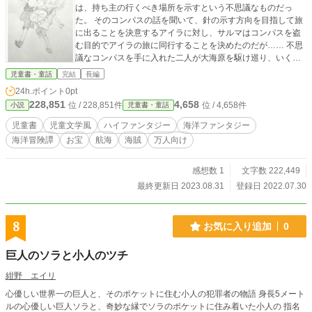
は、持ち主の行くべき場所を示すという不思議なものだっ
た。 そのコンパスの話を聞いて、針の示す方向を目指して旅
に出ることを決意するアイラに対し、サルマはコンパスを盗
む目的でアイラの旅に同行することを決めたのだが…… 不思
議なコンパスを手に入れた二人が大海原を駆け巡り、いくつ
もの島を訪れ様々な人々に出会い、 やがて世界に差し迫る危
児童書・童話
完結
長編
機に立ち向かう…そんな冒険の物語。 ※本文は完結しまし
24h.ポイント
0pt
た！挿絵は順次入れていきます（現在第13話まで挿絵あり）
228,851
4,658
位 / 228,851件
位 / 4,658件
小説
児童書・童話
※この作品は「カクヨム」「小説家になろう」にも掲載して
います（カクヨムは完結済、番外編もあり） カクヨム：htt
児童書
児童文学風
ハイファンタジー
海洋ファンタジー
ps://kakuyomu.jp/works/1177354054881172569 ※完結
海洋冒険譚
お宝
航海
海賊
万人向け
済、番外編あり、挿絵なし 小説家になろう：https://ncode.
syosetu.com/n8155hs
感想数 1
文字数 222,449
最終更新日 2023.08.31
登録日 2022.07.30
8
お気に入り追加
0
巨人のソラと小人のツチ
紺野 エイリ
心優しい世界一の巨人と、そのポケットに住む小人の犯罪者の物語 身長5メート
ルの心優しい巨人ソラと、奇妙な縁でソラのポケットに住み着いた小人の 指名