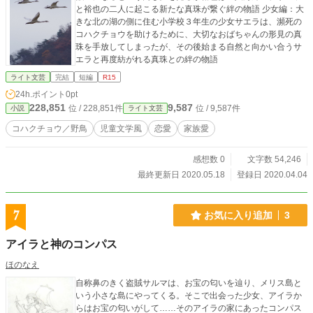
と裕也の二人に起こる新たな真珠が繋ぐ絆の物語 少女編：大
きな北の湖の側に住む小学校３年生の少女サエラは、瀕死の
コハクチョウを助けるために、大切なおばちゃんの形見の真
珠を手放してしまったが、その後始まる自然と向かい合うサ
エラと再度紡がれる真珠との絆の物語
ライト文芸
完結
短編
R15
24h.ポイント
0pt
228,851
9,587
位 / 228,851件
位 / 9,587件
小説
ライト文芸
コハクチョウ／野鳥
児童文学風
恋愛
家族愛
感想数 0
文字数 54,246
最終更新日 2020.05.18
登録日 2020.04.04
7
お気に入り追加
3
アイラと神のコンパス
ほのなえ
自称鼻のきく盗賊サルマは、お宝の匂いを辿り、メリス島と
いう小さな島にやってくる。そこで出会った少女、アイラか
らはお宝の匂いがして……そのアイラの家にあったコンパス