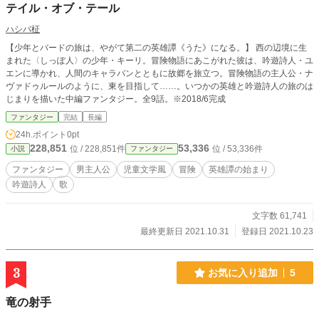
テイル・オブ・テール
ハシバ柾
【少年とバードの旅は、やがて第二の英雄譚《うた》になる。】 西の辺境に生
まれた〈しっぽ人〉の少年・キーリ。冒険物語にあこがれた彼は、吟遊詩人・ユ
エンに導かれ、人間のキャラバンとともに故郷を旅立つ。冒険物語の主人公・ナ
ヴァドゥルールのように、東を目指して……。いつかの英雄と吟遊詩人の旅のは
じまりを描いた中編ファンタジー。全9話。※2018/6完成
ファンタジー
完結
長編
24h.ポイント
0pt
228,851
53,336
位 / 228,851件
位 / 53,336件
小説
ファンタジー
ファンタジー
男主人公
児童文学風
冒険
英雄譚の始まり
吟遊詩人
歌
文字数 61,741
最終更新日 2021.10.31
登録日 2021.10.23
3
お気に入り追加
5
竜の射手