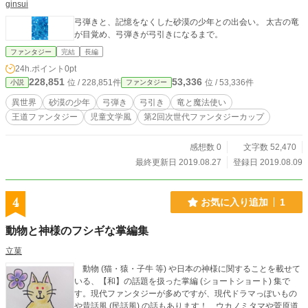
ginsui
弓弾きと、記憶をなくした砂漠の少年との出会い。 太古の竜
が目覚め、弓弾きが弓引きになるまで。
ファンタジー
完結
長編
24h.ポイント
0pt
228,851
53,336
位 / 228,851件
位 / 53,336件
小説
ファンタジー
異世界
砂漠の少年
弓弾き
弓引き
竜と魔法使い
王道ファンタジー
児童文学風
第2回次世代ファンタジーカップ
感想数 0
文字数 52,470
最終更新日 2019.08.27
登録日 2019.08.09
4
お気に入り追加
1
動物と神様のフシギな掌編集
立菓
動物 (猫・猿・子牛 等) や日本の神様に関することを載せて
いる、【和】の話題を扱った掌編 (ショートショート) 集で
す。現代ファンタジーが多めですが、現代ドラマっぽいもの
や昔話風 (民話風) の話もあります！ ウカノミタマや菅原道