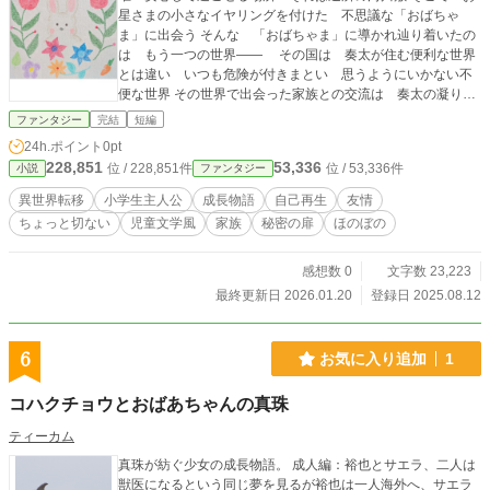
星さまの小さなイヤリングを付けた 不思議な「おばちゃ
ま」に出会う そんな 「おばちゃま」に導かれ辿り着いたの
は もう一つの世界―― その国は 奏太が住む便利な世界
とは違い いつも危険が付きまとい 思うようにいかない不
便な世界 その世界で出会った家族との交流は 奏太の凝り固
まった考え方を 解きほぐすきっかけになっていく 小さな勇
ファンタジー
完結
短編
気と 再び歩き出す力を探して 少年はこの異世界を生き抜
24h.ポイント
0pt
いていく そんな異世界での体験は 奏太の人生をどう変える
228,851
53,336
位 / 228,851件
位 / 53,336件
小説
ファンタジー
のか？ そして 再び巡り会う「おばちゃま」と彼の驚くべき
真実とは……？
異世界転移
小学生主人公
成長物語
自己再生
友情
ちょっと切ない
児童文学風
家族
秘密の扉
ほのぼの
感想数 0
文字数 23,223
最終更新日 2026.01.20
登録日 2025.08.12
6
お気に入り追加
1
コハクチョウとおばあちゃんの真珠
ティーカム
真珠が紡ぐ少女の成長物語。 成人編：裕也とサエラ、二人は
獣医になるという同じ夢を見るが裕也は一人海外へ、サエラ