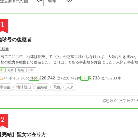
1
地球号の後継者
 和春
西暦二二〇〇年、地球は荒廃していた。他惑星に移住しなければ、人類は生き残れな
人類の総力を結集して建造した。 これは、とある宇宙船を舞台にした、人類と宇宙
SF
完結
短編
R15
228,742
6,733
24h.ポイント
0pt
位 / 228,742件
位 / 6,733件
小説
SF
宇宙船
地球脱出
後継者
荒廃
未来
感想数 0
文字数 22,
2
【完結】聖女の在り方