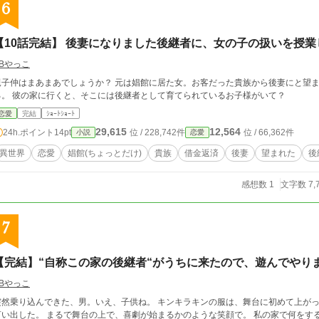
6
【10話完結】 後妻になりました後継者に、女の子の扱いを授
BBやっこ
子仲はまあまあでしょうか？ 元は娼館に居た女。お客だった貴族から後妻にと望まれた。 迷ったが、本当に出ていく
る。 彼の家に行くと、そこには後継者として育てられているお子様がいて？
恋愛
完結
ｼｮｰﾄｼｮｰﾄ
29,615
12,564
24h.ポイント
14pt
位 / 228,742件
位 / 66,362件
小説
恋愛
異世界
恋愛
娼館(ちょっとだけ)
貴族
借金返済
後妻
望まれた
後
感想数 1
文字数 7,
7
【完結】“自称この家の後継者“がうちに来たので、遊んでやり
BBやっこ
突然乗り込んできた、男。いえ、子供ね。 キンキラキンの服は、舞台に初めて上が
るで舞台の上で、喜劇が始まるかのような笑顔で。 私の家で何をするつもりなのかしら？まあ遊んであげましょう