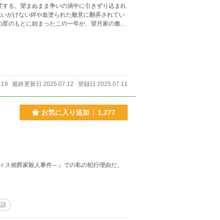
変する。望まぬまま争いの渦中に引きずり込まれ
思いがけない絆や血塗られた敵意に翻弄されてい
の星のもとに始まったこの一年が、望月家の脆い
――。
419
最終更新日 2025.07.12
登録日 2025.07.11
お気に入り追加
1,277
ィス侯爵家殺人事件～』での私の犯行理由だ。
二話