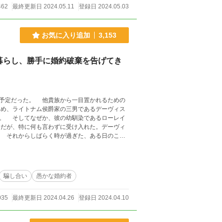
462
最終更新日 2024.05.11
登録日 2024.05.03
お気に入り追加
3,153
暮らし、勝手に婚約破棄を告げてき
目置かれるための
レイ
こ
品です。
騙し合い
愚かな婚約者
035
最終更新日 2024.04.26
登録日 2024.04.10