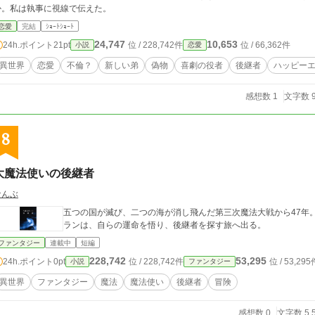
か。私は執事に視線で伝えた。
恋愛
完結
ｼｮｰﾄｼｮｰﾄ
24,747
10,653
24h.ポイント
21pt
位 / 228,742件
位 / 66,362件
小説
恋愛
異世界
恋愛
不倫？
新しい弟
偽物
喜劇の役者
後継者
ハッピー
感想数 1
文字数 9
8
大魔法使いの後継者
なんぶ
五つの国が滅び、二つの海が消し飛んだ第三次魔法大戦から47年
ランは、自らの運命を悟り、後継者を探す旅へ出る。
ファンタジー
連載中
短編
228,742
53,295
24h.ポイント
0pt
位 / 228,742件
位 / 53,295
小説
ファンタジー
異世界
ファンタジー
魔法
魔法使い
後継者
冒険
感想数 0
文字数 5,