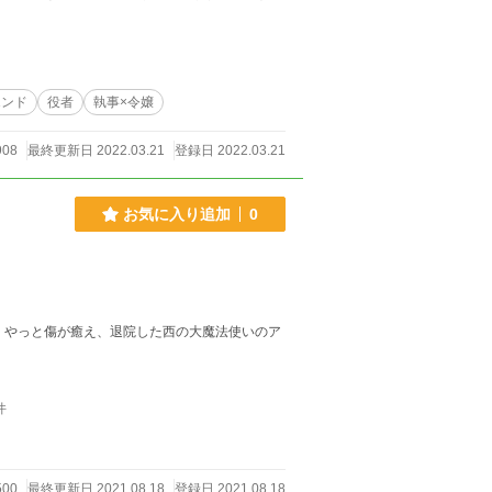
エンド
役者
執事×令嬢
08
最終更新日 2022.03.21
登録日 2022.03.21
お気に入り追加
0
。やっと傷が癒え、退院した西の大魔法使いのア
件
500
最終更新日 2021.08.18
登録日 2021.08.18