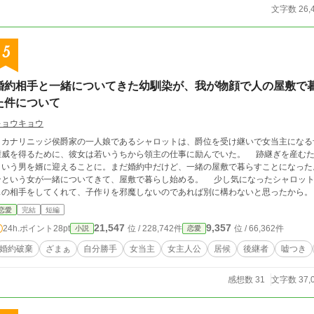
文字数 26,
5
婚約相手と一緒についてきた幼馴染が、我が物顔で人の屋敷で
た件について
キョウキョウ
ナリニッジ侯爵家の一人娘であるシャロットは、爵位を受け継いで女当主になる予定だった。 他貴族から一
威を得るために、彼女は若いうちから領主の仕事に励んでいた。 跡継ぎを産むため、ライトナム侯爵家の三男であるデーヴィス
いう男を婿に迎えることに。まだ婚約中だけど、一緒の屋敷で暮らすことになった。 そしてなぜか、彼の幼馴染であるロー
という女が一緒についてきて、屋敷で暮らし始める。 少し気になったシャロットだが、特に何も言わずに受け入れた。デーヴィ
の相手をしてくれて、子作りを邪魔しないのであれば別に構わないと思ったから。 それからしばらく時が過ぎた、ある日の
。 ローレインが急に、シャロットが仕事している部屋に突撃してきた。 ただの幼馴染でしかないはずのローレインが、なぜか
恋愛
完結
短編
ロットに婚約破棄を告げるのであった。 ※本作品は、少し前に連載していた試作の完成版です。大まかな展開や設定は、ほぼ変
21,547
9,357
24h.ポイント
28pt
位 / 228,742件
位 / 66,362件
小説
恋愛
わりません。加筆修正して、完成版として連載します。 ※カクヨムにも掲載中の作
婚約破棄
ざまぁ
自分勝手
女当主
女主人公
居候
後継者
嘘つき
感想数 31
文字数 37,