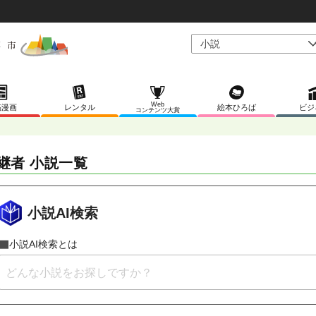
Web
稿漫画
レンタル
絵本ひろば
ビジ
コンテンツ大賞
継者 小説一覧
小説AI検索
小説AI検索とは