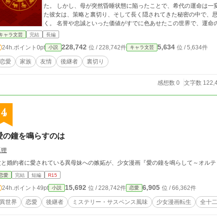
た。 しかし、母が突然昏睡状態に陥ったことで、希代の運命は一
た彼女は、策略と裏切り、そして長く隠されてきた秘密の中で、
く。 名誉や忠誠といった価値がすでに色あせたこの世界で、運命
均衡を、そして十三人それぞれの人生を根底から揺るがしていく
キャラ文芸
完結
長編
228,742
5,634
24h.ポイント
0pt
位 / 228,742件
位 / 5,634件
小説
キャラ文芸
恋愛
家族
友情
後継者
裏切り
感想数 0
文字数 122,
4
愛の鐘を鳴らすのは
豆狸
父と婚約者に愛されている異母妹への嫉妬が、少女漫画『愛の鐘を鳴らして～オルテ
恋愛
完結
短編
R15
15,692
6,905
24h.ポイント
49pt
位 / 228,742件
位 / 66,362件
小説
恋愛
異世界
恋愛
後継者
ミステリー・サスペンス風味
少女漫画転生
全十