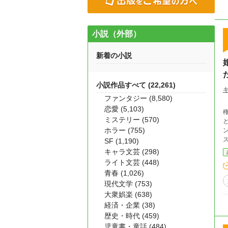
小説（外部）
新着の小説
小説作品すべて (22,261)
ファンタジー (8,580)
カ
恋愛 (5,103)
権
ミステリー (570)
と
ホラー (755)
ン
ス
SF (1,190)
と
キャラ文芸 (298)
シャ
ライト文芸 (448)
青春 (1,026)
現代文学 (753)
大衆娯楽 (638)
経済・企業 (38)
歴史・時代 (459)
児童書・童話 (484)