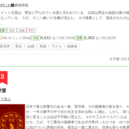
野村にれ
書籍情報
イント王国は、聖女に守られている国と言われている。 以前は聖女の血筋の家が残っていたのだが、現在はマリアール侯爵家だけ
っている。 だが、そこへ嫁いだ令嬢が消えた。 その後妻として、指名されたのはルッジ辺境伯のおっとりとしたメルアであっ
た。
恋愛
完結
短編
R15
4,631
2,363
24h.ポイント
284pt
位 / 228,742件
位 / 66,362件
小説
恋愛
異世界
聖女
結婚
再婚
子ども
後継者
文字数 145,
3
家督
月下美人
日本で最も影響力のある一族、望月家。その後継者の座を巡り、
が、一年の猶予の中で次の当主を決める戦いに挑む。しかし、四
意に至ることはほぼ不可能に思えた。 その十三人のうち十二人は
たち。だが、十三番目の後継者である夕月希代（もちづき・ゆづ
に結びついた異端の存在。彼女は一族に蔑まれ、自身も彼らを軽