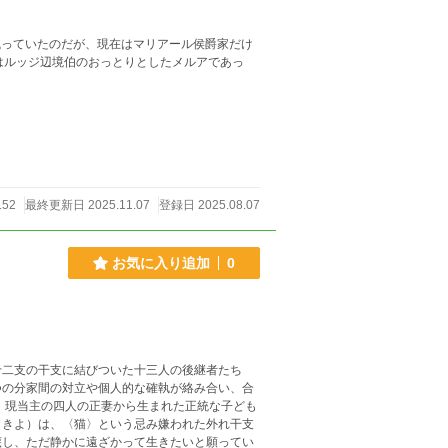
152
最終更新日 2025.11.07
登録日 2025.08.07
お気に入り追加
0
十二支の干支に結びついた十三人の後継者たち
つの分家間の対立や個人的な確執が絡み合い、合
、現当主の四人の正妻から生まれた正統な子ども
ききよ）は、〈猫〉という忌み嫌われた外れ干支
蔑し、ただ静かに遠ざかって生きたいと願ってい