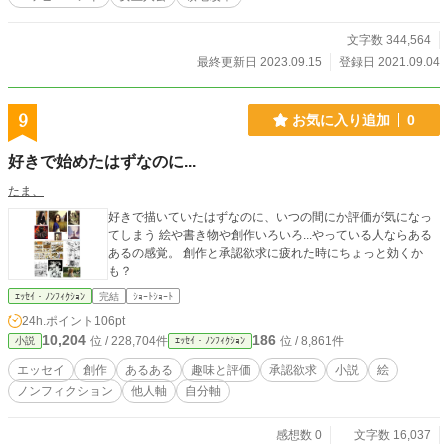
文字数 344,564
最終更新日 2023.09.15
登録日 2021.09.04
9
お気に入り追加
0
好きで始めたはずなのに...
たま、
好きで描いていたはずなのに、いつの間にか評価が気になっ
てしまう 絵や書き物や創作いろいろ...やっている人ならある
あるの感覚。 創作と承認欲求に疲れた時にちょっと効くか
も？
ｴｯｾｲ・ﾉﾝﾌｨｸｼｮﾝ
完結
ｼｮｰﾄｼｮｰﾄ
24h.ポイント
106pt
10,204
186
位 / 228,704件
位 / 8,861件
小説
ｴｯｾｲ・ﾉﾝﾌｨｸｼｮﾝ
エッセイ
創作
あるある
趣味と評価
承認欲求
小説
絵
ノンフィクション
他人軸
自分軸
感想数 0
文字数 16,037