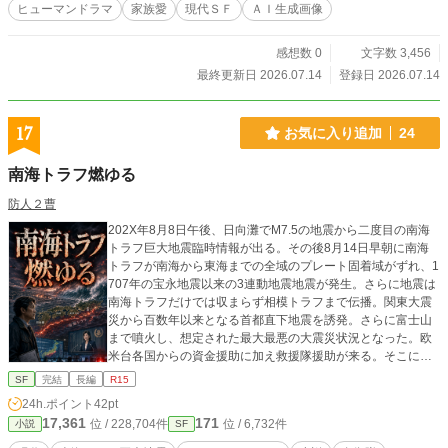
ヒューマンドラマ
家族愛
現代ＳＦ
ＡＩ生成画像
感想数 0
文字数 3,456
最終更新日 2026.07.14
登録日 2026.07.14
17
お気に入り追加
24
南海トラフ燃ゆる
防人２曹
202X年8月8日午後、日向灘でM7.5の地震から二度目の南海
トラフ巨大地震臨時情報が出る。その後8月14日早朝に南海
トラフが南海から東海までの全域のプレート固着域がずれ、1
707年の宝永地震以来の3連動地震地震が発生。さらに地震は
南海トラフだけでは収まらず相模トラフまで伝播。関東大震
災から百数年以来となる首都直下地震を誘発。さらに富士山
まで噴火し、想定された最大最悪の大震災状況となった。欧
米台各国からの資金援助に加え救援隊援助が来る。そこに中
華人民共和国が台湾海峡での演習を控え招集していた人民解
SF
完結
長編
R15
放海軍が震災とは無縁の沖縄近海へ終結。沖縄経由で支援金
24h.ポイント
42pt
と救援隊を送るといってくるが、真意は別のところにあり...
17,361
171
位 / 228,704件
位 / 6,732件
小説
SF
未曾有の震災状況に加えて中国につく沖縄の謀反。日本政府
はこの国難をどのように乗り越えるのかを描く、震災シミュ