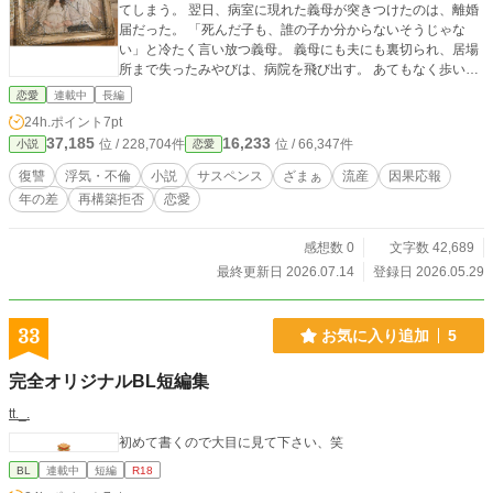
てしまう。 翌日、病室に現れた義母が突きつけたのは、離婚
届だった。 「死んだ子も、誰の子か分からないそうじゃな
い」と冷たく言い放つ義母。 義母にも夫にも裏切られ、居場
所まで失ったみやびは、病院を飛び出す。 あてもなく歩いた
先で、車に轢かれそうになったところを助けたのは、偶然に
恋愛
連載中
長編
も浮気相手の弟・柚希であった。 ひょんなことから柚希の姉
24h.ポイント
7pt
への想いを知ったみやびは彼と協力して、我が子を殺した夫
37,185
16,233
位 / 228,704件
位 / 66,347件
小説
恋愛
たちに復讐することを誓う。
復讐
浮気・不倫
小説
サスペンス
ざまぁ
流産
因果応報
年の差
再構築拒否
恋愛
感想数 0
文字数 42,689
最終更新日 2026.07.14
登録日 2026.05.29
33
お気に入り追加
5
完全オリジナルBL短編集
tt._.
初めて書くので大目に見て下さい、笑
BL
連載中
短編
R18