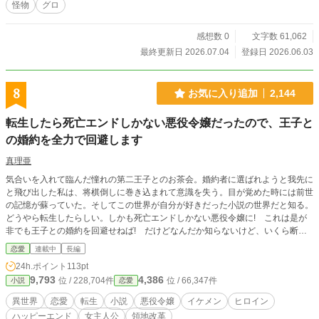
怪物
グロ
感想数 0
文字数 61,062
最終更新日 2026.07.04
登録日 2026.06.03
8
お気に入り追加
2,144
転生したら死亡エンドしかない悪役令嬢だったので、王子と
の婚約を全力で回避します
真理亜
気合いを入れて臨んだ憧れの第二王子とのお茶会。婚約者に選ばれようと我先に
と飛び出した私は、将棋倒しに巻き込まれて意識を失う。目が覚めた時には前世
の記憶が蘇っていた。そしてこの世界が自分が好きだった小説の世界だと知る。
どうやら転生したらしい。しかも死亡エンドしかない悪役令嬢に! これは是が
非でも王子との婚約を回避せねば! だけどなんだか知らないけど、いくら断っ
ても王子の方から近寄って来るわ、ヒロインはヒロインで全然攻略しないわでも
恋愛
連載中
長編
う大変! 一体なにがどーなってんの!? 長くなって来たんで短編から長編に変
24h.ポイント
113pt
更しました。
9,793
4,386
位 / 228,704件
位 / 66,347件
小説
恋愛
異世界
恋愛
転生
小説
悪役令嬢
イケメン
ヒロイン
ハッピーエンド
女主人公
領地改革