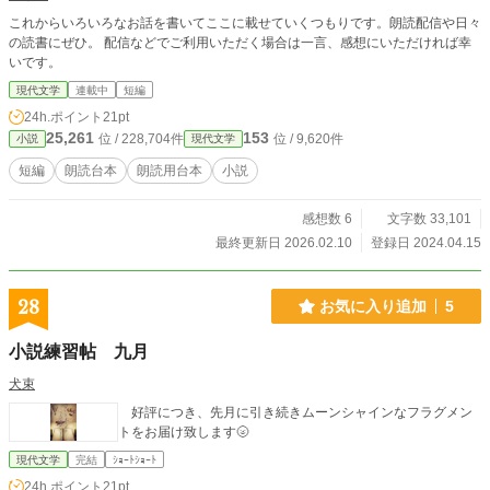
これからいろいろなお話を書いてここに載せていくつもりです。朗読配信や日々
の読書にぜひ。 配信などでご利用いただく場合は一言、感想にいただければ幸
いです。
現代文学
連載中
短編
24h.ポイント
21pt
25,261
153
位 / 228,704件
位 / 9,620件
小説
現代文学
短編
朗読台本
朗読用台本
小説
感想数 6
文字数 33,101
最終更新日 2026.02.10
登録日 2024.04.15
28
お気に入り追加
5
小説練習帖 九月
犬束
好評につき、先月に引き続きムーンシャインなフラグメン
トをお届け致します🌝
現代文学
完結
ｼｮｰﾄｼｮｰﾄ
24h.ポイント
21pt