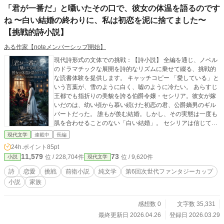
「君が一番だ」と囁いたその口で、彼女の体温を語るのです
ね 〜白い結婚の終わりに、私は初恋を泥に捨てました〜
【挑戦的詩小説】
ある作家【noteメンバーシップ開始】
現代詩形式の文体での挑戦：【詩小説】 全編を通じ、ノベル
のドラマチックな展開を詩的なリズムに乗せて綴る、挑戦的
な読書体験を提供します。 キャッチコピー 「愛している」と
いう言葉が、雪のように白く、嘘のように冷たい。 あらすじ
王都でも指折りの美貌を誇る伯爵令嬢・セシリア。彼女が嫁
いだのは、幼い頃から慕い続けた初恋の君、公爵嫡男のギル
バートだった。 誰もが羨む結婚。しかし、その実態は一度も
肌を合わせることのない「白い結婚」。 セシリアは信じてい
た。彼が自分を大切に想うあまり、清らかな関係を望んでい
現代文学
連載中
長編
るのだと。あの、冬の陽だまりのような優しい声で「君が一
24h.ポイント
85pt
番だ」と囁いてくれるから。 だが、真実の香りは、深夜の静
11,579
73
位 / 228,704件
位 / 9,620件
小説
現代文学
寂と共に運ばれてくる。 帰宅した夫が纏う、自分のものでは
ない甘すぎる花の匂い。触れた指先から伝わる、雪解けのよ
詩
恋愛
挑戦
前衛小説
純文学
第6回次世代ファンタジーカップ
うに生々しい「他者の体温」。 彼は、私を「一番」と呼びな
小説
家族
がら、その口で他の女の温もりを、悦びを、情熱を語ってい
る。 美しく塗り固められた「白」が剥がれ落ち、初恋の記憶
が泥にまみれていく時、セシリアは決意する。この空虚な寝
感想数 0
文字数 35,331
室を、そして愛という名の欺瞞を、自らの手で終わらせるこ
最終更新日 2026.04.26
登録日 2026.03.29
とを。 これは、純白のドレスを泥で染め上げ、偽りの楽園か