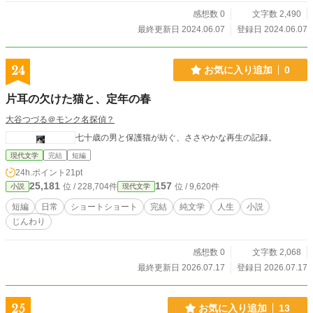
感想数 0
文字数 2,490
最終更新日 2024.06.07
登録日 2024.06.07
24
お気に入り追加
0
片耳の欠けた猫と、定年の春
大谷つづる＠モンク名探偵？
七十歳の男と保護猫が紡ぐ、ささやかな再生の記録。
現代文学
完結
短編
24h.ポイント
21pt
25,181
157
位 / 228,704件
位 / 9,620件
小説
現代文学
短編
日常
ショートショート
完結
純文学
人生
小説
じんわり
感想数 0
文字数 2,068
最終更新日 2026.07.17
登録日 2026.07.17
25
お気に入り追加
13