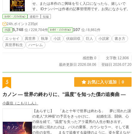
せ、または本作のご興味を引く入口になったら、嬉しいで
す。 IDナンバーは作者の記事管理用です。お気になさらず。
ｴｯｾｲ・ﾉﾝﾌｨｸｼｮﾝ
連載中
短編
24h.ポイント
235pt
5,748
107
位 / 228,704件
位 / 8,861件
小説
ｴｯｾｲ・ﾉﾝﾌｨｸｼｮﾝ
エッセイ
異世界
執筆
小説
伏線回収
巨人
小説家
書き方
異世界転生
ハーレム
感想数 0
文字数 12,806
最終更新日 2026.08.06
登録日 2026.07.20
5
お気に入り追加
0
カノン ― 世界の終わりに、“温度”を知った僕の追奏曲 ―
小森信（こもりしん）
【あらすじ】 「あと十年で世界は終わる」 夢に現れた謎
の老人“大神様”の予言をきっかけに、 結婚生活、闘病、心
の病を経て、“温度”を失ったアラ還男の人生が動き出す。
彼の前に現れたのは、バスの乗客、カウンセラー、そして夜
の街の女性。 まるで追奏する旋律のように、姿を変えなが