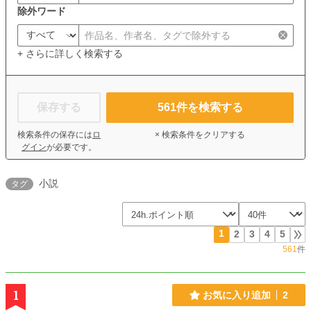
除外ワード
+ さらに詳しく検索する
保存する
561
件を検索する
検索条件の保存には
ロ
× 検索条件をクリアする
グイン
が必要です。
小説
タグ
1
2
3
4
5
561
件
1
お気に入り追加
2