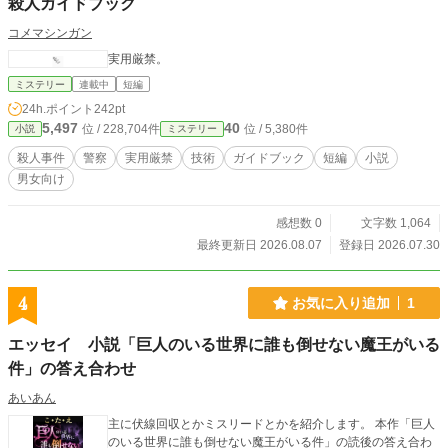
殺人ガイドブック
コメマシンガン
実用厳禁。
ミステリー
連載中
短編
24h.ポイント
242pt
5,497
40
位 / 228,704件
位 / 5,380件
小説
ミステリー
殺人事件
警察
実用厳禁
技術
ガイドブック
短編
小説
男女向け
感想数 0
文字数 1,064
最終更新日 2026.08.07
登録日 2026.07.30
4
お気に入り追加
1
エッセイ 小説「巨人のいる世界に誰も倒せない魔王がいる
件」の答え合わせ
あいあん
主に伏線回収とかミスリードとかを紹介します。 本作「巨人
のいる世界に誰も倒せない魔王がいる件」の読後の答え合わ