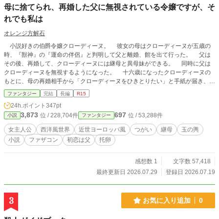
母に捨てられ、再婚した父に無視されている令嬢ですが、そ
れでも私は
オレンジ方解石
小説好きの伯爵令嬢クローディーヌ。 彼女の母はクローディーヌが五歳の
時、『獣神』の『運命の伴侶』と判明して父と離婚、館を出て行った。 父は
その後、再婚して、クローディーヌには継母と異母妹ができる。 同時に父は
クローディーヌを無視するようになった。 十六歳になったクローディーヌの
もとに、母の再婚相手から「クローディーヌをひきとりたい」と手紙が届き、ク
ローディーヌは母のもとへ旅立つが…………。 ※直截的な表現はありません
ファンタジー
完結
長編
R15
が、まあまあドロドロな真相なので、R15に設定しています。苦手な方は先にタ
24h.ポイント
347pt
グをチェックしておくことをお勧めします。 ※ただしタグはネタバレにもなっ
3,873
697
位 / 228,704件
位 / 53,288件
小説
ファンタジー
ているので、ご注意ください。 ※「ご想像にお任せします」部分のあるエンド
なので、すっきりしたい方にはお勧めできません。 ※『私の、虐げられていた
女主人公
西洋風世界
近世ヨーロッパ風
つがい
継母
玉の輿
親友の幸せな結婚』のキャラが登場していますが、何年も前の作品なので、細か
小説
ファザコン
初恋は父
托卵
い設定に矛盾を見つけた際は「パラレルワールド的な世界」とお考えください。
※この話単独でもわかるように書いてはいますが、中盤でゲストキャラの出番が
増えたので『私の、虐げられて～』を読んでおくとわかりやすいかもしれませ
感想数 1
文字数 57,418
ん。
最終更新日 2026.07.29
登録日 2026.07.19
3
お気に入り追加
0