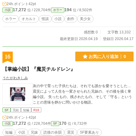
24h.ポイント
42pt
17,272
194
位 / 228,704件
位 / 8,502件
小説
ホラー
ホラー
オカルト
怪談
小説
創作
美少女
感想数 0
文字数 13,332
最終更新日 2026.04.19
登録日 2026.04.17
16
お気に入り追加
0
【掌編小説】『魔災チルドレン』
うたがわきしみ
灰の中で育った子供たちは、それでも誰かを愛そうとした…
震災によって人生を一変させられた兄妹の、その後を描く掌
編小説。 失ったもの、残されたもの、そして「守る」という
ことの意味を静かに問いかける物語。
SF
完結
短編
R18
24h.ポイント
42pt
17,272
170
位 / 228,704件
位 / 6,732件
小説
SF
短編
小説
兄妹
読後の余韻
震災
SF要素あり