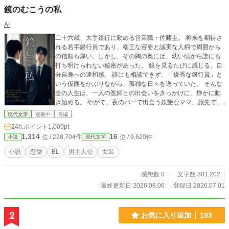
鏡のむこうの私
AI
二十六歳、大手銀行に勤める営業職・佐藤圭。 将来を期待さ
れる若手銀行員であり、端正な容姿と誠実な人柄で周囲から
の信頼も厚い。しかし、その胸の奥には、幼い頃から誰にも
打ち明けられない秘密があった。 鏡を見るたびに感じる、自
分自身への違和感。 誰にも相談できず、「優秀な銀行員」と
いう仮面をかぶりながら、孤独な日々を送っていた。 そんな
圭の人生は、一人の医師との出会いをきっかけに、静かに動
き始める。 やがて、夜のバーで出会う妖艶なママ、旅先で巡
り会う一人の男性との出会いが、圭の人生を大きく変えてい
現代文学
連載中
長編
く。 自分らしく生きること。 家族に本当の自分を伝えるこ
24h.ポイント
1,009pt
と。 誰かを愛し、誰かに愛されること。 そして、数々の試練
1,314
16
位 / 228,704件
位 / 9,620件
小説
現代文学
を乗り越えながら、圭は少しずつ「本当の私」と向き合って
いく。 これは、一人の青年が、自分自身を受け入れ、本当の
小説
恋愛
BL
男主人公
女装
幸せを見つけるまでの物語。 恋愛、家族、友情、そして人生
の再出発――。 『鏡のむこうの私』は、「自分らしく生きる
感想数 0
文字数 301,202
勇気」を静かに描く、長編ヒューマンドラマです。
最終更新日 2026.08.06
登録日 2026.07.01
2
お気に入り追加
193