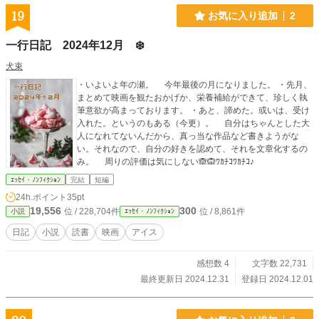
19
お気に入り追加
2
一行日記 2024年12月 ❄️
犬束
・いよいよ年の瀬。 今年最後の月になりました。 ・先月、
まとめて映画を観たおかげか、栄養補給ができて、珍しく執
筆意欲が高まっております。 ・あと、諦めた。或いは、受け
入れた。というのもある（今更）。 自分はちゃんとした大
人になれてないんだから、真っ当な作品など書きようがな
い。それなので、自分の好きを認めて、それを文章化するの
み。 周りの評価は気にしない🙈🙉ﾜｶﾁｺﾜｶﾁｺ♪
ｴｯｾｲ・ﾉﾝﾌｨｸｼｮﾝ
完結
短編
24h.ポイント
35pt
19,556
300
位 / 228,704件
位 / 8,861件
小説
ｴｯｾｲ・ﾉﾝﾌｨｸｼｮﾝ
日記
小説
読書
映画
アイス
感想数 4
文字数 22,731
最終更新日 2024.12.31
登録日 2024.12.01