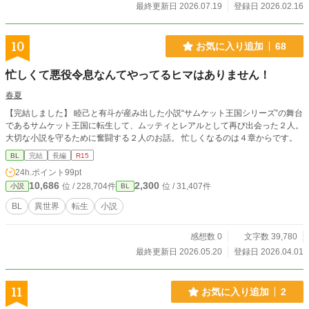
最終更新日 2026.07.19
登録日 2026.02.16
10
お気に入り追加
68
忙しくて悪役令息なんてやってるヒマはありません！
春夏
【完結しました】 睦己と有斗が産み出した小説“サムケット王国シリーズ”の舞台
であるサムケット王国に転生して、ムッティとレアルとして再び出会った２人。
大切な小説を守るために奮闘する２人のお話。 忙しくなるのは４章からです。
BL
完結
長編
R15
24h.ポイント
99pt
10,686
2,300
位 / 228,704件
位 / 31,407件
小説
BL
BL
異世界
転生
小説
感想数 0
文字数 39,780
最終更新日 2026.05.20
登録日 2026.04.01
11
お気に入り追加
2