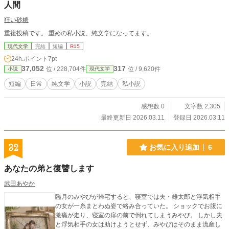
人間
狂い砂糖
重複投稿です。 重めの私小説、純文学になってます。
現代文学
完結
短編
R15
24h.ポイント
7pt
37,052
317
位 / 228,704件
位 / 9,620件
小説
現代文学
短編
日常
純文学
小説
完結
私小説
感想数 0
文字数 2,305
最終更新日 2026.03.11
登録日 2026.03.11
32
お気に入り追加
6
あなたの弟と復讐します
武田あやか
臨月のみやびが帰宅すると、寝室では夫・雄太郎と浮気相手
の女が一糸まとわぬ姿で絡み合っていた。 ショックでお腹に
激痛が走り、寝室の扉の前で倒れてしまうみやび。 しかし夫
と浮気相手の女は助けようとせず、みやびはそのまま流産し