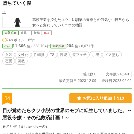
堕ちていく僕
ヱ
高校卒業を控えたユウ。幼馴染の春奈との何気ない日常から
女へと変わっていくユウの物語
大衆娯楽
連載中
短編
R18
24h.ポイント
85pt
11,606
204
位 / 228,704件
位 / 6,071件
小説
大衆娯楽
女装
女性化
性転換
TS
官能
髪フェチ
小説
メス堕ち
恋愛
調教
感想数 0
文字数 94,640
最終更新日 2023.12.09
登録日 2023.02.02
14
お気に入り追加
519
目が覚めたらクソ小説の世界のモブに転生していました。～
悪役令嬢・その他救済計画！～
春乃りぜ（ましゅぺちーの）