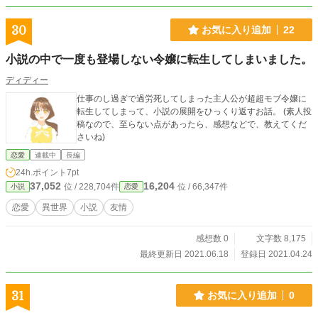
30
お気に入り追加
22
小説の中で一度も登場しない令嬢に転生してしまいました。
ディディー
仕事のし過ぎで過労死してしまった主人公が超超モブ令嬢に
転生してしまって、小説の展開をひっくり返すお話。 (素人投
稿なので、至らない点があったら、感想などで、教えてくだ
さいね)
恋愛
連載中
長編
24h.ポイント
7pt
37,052
16,204
位 / 228,704件
位 / 66,347件
小説
恋愛
恋愛
異世界
小説
友情
感想数 0
文字数 8,175
最終更新日 2021.06.18
登録日 2021.04.24
31
お気に入り追加
0