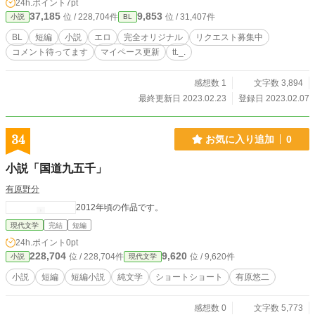
24h.ポイント
7pt
37,185
9,853
位 / 228,704件
位 / 31,407件
小説
BL
BL
短編
小説
エロ
完全オリジナル
リクエスト募集中
コメント待ってます
マイペース更新
tt._.
感想数 1
文字数 3,894
最終更新日 2023.02.23
登録日 2023.02.07
34
お気に入り追加
0
小説「国道九五千」
有原野分
2012年頃の作品です。
現代文学
完結
短編
24h.ポイント
0pt
228,704
9,620
位 / 228,704件
位 / 9,620件
小説
現代文学
小説
短編
短編小説
純文学
ショートショート
有原悠二
感想数 0
文字数 5,773