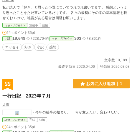
私が読んで「好き」と思った小説についてつれづれ書いてます。 感想というよ
り思ったことをただ書いているだけです。 各々の最初にその本の基本情報を載
せておくので、地雷がある場合は回避お願いします。
ｴｯｾｲ・ﾉﾝﾌｨｸｼｮﾝ
連載中
短編
24h.ポイント
35pt
19,649
303
位 / 228,704件
位 / 8,861件
小説
ｴｯｾｲ・ﾉﾝﾌｨｸｼｮﾝ
エッセイ
好き
小説
感想
文字数 10,189
最終更新日 2026.04.06
登録日 2026.03.08
22
お気に入り追加
1
一行日記 2023年７月
犬束
・今年の後半の始まり。 何か変えたい。変わりたい。
ｴｯｾｲ・ﾉﾝﾌｨｸｼｮﾝ
完結
短編
24h.ポイント
35pt