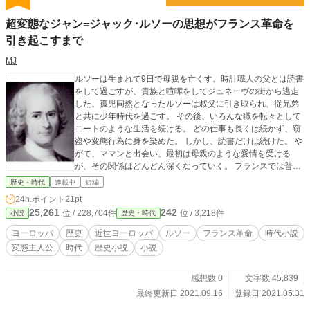
超変態なジャン=ジャック･ルソーの思想がフランス革命を
引き起こすまで
MJ
ルソーは生まれて9日で母親を亡くす。時計職人の父とは読書
をして過ごすが、貴族と喧嘩をしてジュネーヴの街から逃走
した。孤児同然となったルソーは叔父に引き取られ、従兄弟
と共に少年時代を過ごす。 その後、いろんな職を転々として
ニートのような生活を続ける。 どの仕事も長くは続かず、窃
盗や変態行為に身を染めた。 しかし、読書だけは続けた。 や
がて、ママンと出会い、最初は母親のような愛情を受ける
が、その関係はどんどん深くなっていく。 フランスでは普通
のことなのか、奇妙な三角関係を経験し、やがて、ママンと
歴史・時代
連載中
短編
の別れも。 音楽を仕事にしたかったが、それほど才能はなか
24h.ポイント
21pt
った。 ルソーはその後、女中と結婚し5人の子供を授かる
25,261
242
位 / 228,704件
位 / 3,218件
小説
歴史・時代
が、貧乏すぎて養えない。 ルソーは抑圧された経験を通し
て、社会に疑問を持っていた。ルソーは理不尽な社会の事を
ヨーロッパ
歴史
近世ヨーロッパ
ルソー
フランス革命
時代小説
文章にする。 「人間不平等起源論」 「社会契約論」 「新エ
変態主人公
時代
歴史小説
小説
ロイーズ」恋愛小説 「エミール」教育論 「告白」自伝 「孤
独な散歩者の夢想」 昔は娯楽も少なく、文書を書く人はお笑
い芸人のようにチヤホヤされたものだ。 それらの文章はやが
感想数 0
文字数 45,839
て啓蒙思想として人々に大きな影響を与えていくこととな
最終更新日 2021.09.16
登録日 2021.05.31
る。 ルソーを弾圧する人も現れたが、熱烈に歓迎する人もい