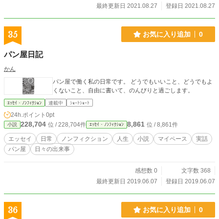
最終更新日 2021.08.27
登録日 2021.08.27
35
お気に入り追加
0
パン屋日記
かん
パン屋で働く私の日常です。 どうでもいいこと、どうでもよ
くないこと、自由に書いて、のんびりと過ごします。
ｴｯｾｲ・ﾉﾝﾌｨｸｼｮﾝ
連載中
ｼｮｰﾄｼｮｰﾄ
24h.ポイント
0pt
228,704
8,861
位 / 228,704件
位 / 8,861件
小説
ｴｯｾｲ・ﾉﾝﾌｨｸｼｮﾝ
エッセイ
日常
ノンフィクション
人生
小説
マイペース
実話
パン屋
日々の出来事
感想数 0
文字数 368
最終更新日 2019.06.07
登録日 2019.06.07
36
お気に入り追加
0