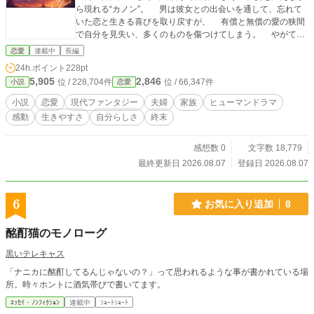
ら現れる“カノン”。 男は彼女との出会いを通して、忘れて
いた恋と生きる喜びを取り戻すが、 有償と無償の愛の狭間
で自分を見失い、多くのものを傷つけてしまう。 やがて一
匹の犬との出会いを経て、男は長年ともに歩んだ妻との絆に
恋愛
連載中
長編
向き合うことになる。 追いかけ、重なり、響き合う――
24h.ポイント
228pt
まるで追奏曲（カノン）のように…… 終末世界を背景に描
5,905
2,846
位 / 228,704件
位 / 66,347件
小説
恋愛
く、有償と無償の愛、喪失と再生の物語。
小説
恋愛
現代ファンタジー
夫婦
家族
ヒューマンドラマ
感動
生きやすさ
自分らしさ
終末
感想数 0
文字数 18,779
最終更新日 2026.08.07
登録日 2026.08.07
6
お気に入り追加
8
酩酊猫のモノローグ
黒いテレキャス
「ナニカに酩酊してるんじゃないの？」って思われるような事が書かれている場
所。時々ホントに酒気帯びで書いてます。
ｴｯｾｲ・ﾉﾝﾌｨｸｼｮﾝ
連載中
ｼｮｰﾄｼｮｰﾄ