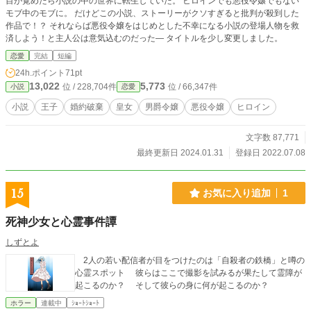
目が覚めたら小説の中の世界に転生していた。 ヒロインでも悪役令嬢でもない
モブ中のモブに。 だけどこの小説、ストーリーがクソすぎると批判が殺到した
作品で！？ それならば悪役令嬢をはじめとした不幸になる小説の登場人物を救
済しよう！と主人公は意気込むのだった― タイトルを少し変更しました。
恋愛
完結
短編
24h.ポイント
71pt
13,022
5,773
位 / 228,704件
位 / 66,347件
小説
恋愛
小説
王子
婚約破棄
皇女
男爵令嬢
悪役令嬢
ヒロイン
文字数 87,771
最終更新日 2024.01.31
登録日 2022.07.08
15
お気に入り追加
1
死神少女と心霊事件譚
しずとよ
2人の若い配信者が目をつけたのは「自殺者の鉄橋」と噂の
心霊スポット 彼らはここで撮影を試みるが果たして霊障が
起こるのか？ そして彼らの身に何が起こるのか？
ホラー
連載中
ｼｮｰﾄｼｮｰﾄ