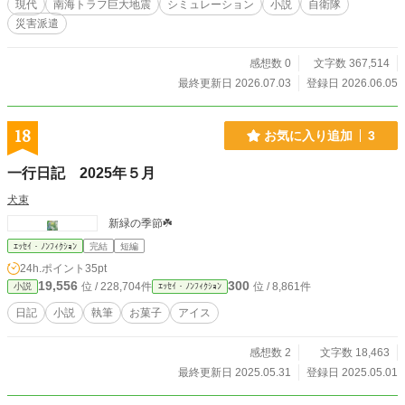
現代
南海トラフ巨大地震
シミュレーション
小説
自衛隊
レーション小説。 【注意】 作品に出てくる人物、組織はすべ
災害派遣
てフィクションです。 また、この作品は地震等の災害を煽っ
たりするものではありませんし、地震が予知できるとするも
のでもありません。
感想数 0
文字数 367,514
最終更新日 2026.07.03
登録日 2026.06.05
18
お気に入り追加
3
一行日記 2025年５月
犬束
新緑の季節☘️
ｴｯｾｲ・ﾉﾝﾌｨｸｼｮﾝ
完結
短編
24h.ポイント
35pt
19,556
300
位 / 228,704件
位 / 8,861件
小説
ｴｯｾｲ・ﾉﾝﾌｨｸｼｮﾝ
日記
小説
執筆
お菓子
アイス
感想数 2
文字数 18,463
最終更新日 2025.05.31
登録日 2025.05.01