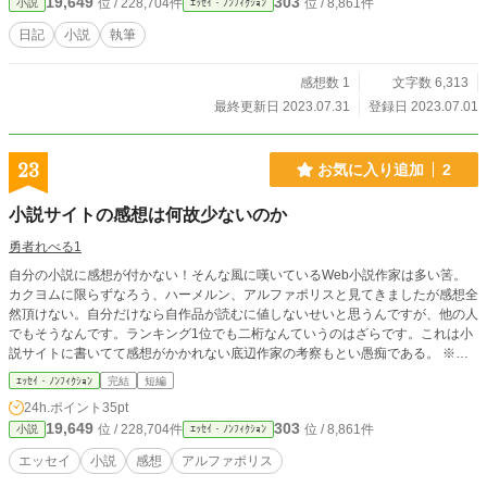
19,649
303
位 / 228,704件
位 / 8,861件
小説
ｴｯｾｲ・ﾉﾝﾌｨｸｼｮﾝ
日記
小説
執筆
感想数 1
文字数 6,313
最終更新日 2023.07.31
登録日 2023.07.01
23
お気に入り追加
2
小説サイトの感想は何故少ないのか
勇者れべる1
自分の小説に感想が付かない！そんな風に嘆いているWeb小説作家は多い筈。
カクヨムに限らずなろう、ハーメルン、アルファポリスと見てきましたが感想全
然頂けない。自分だけなら自作品が読むに値しないせいと思うんですが、他の人
でもそうなんです。ランキング1位でも二桁なんていうのはざらです。これは小
説サイトに書いてて感想がかかれない底辺作家の考察もとい愚痴である。 ※カ
クヨム、なろう、アルファポリスに投稿してます。 ※HOTランキングは未選択
ｴｯｾｲ・ﾉﾝﾌｨｸｼｮﾝ
完結
短編
にできないので男性向けにしましたが、正直どっち向きでも無いです。
24h.ポイント
35pt
19,649
303
位 / 228,704件
位 / 8,861件
小説
ｴｯｾｲ・ﾉﾝﾌｨｸｼｮﾝ
エッセイ
小説
感想
アルファポリス