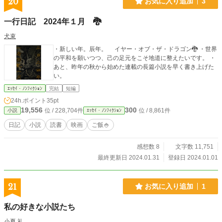
20
お気に入り追加
3
一行日記 2024年１月 🐉
犬束
・新しい年。辰年。 イヤー・オブ・ザ・ドラゴン🐉 ・世界
の平和を願いつつ、己の足元をこそ地道に整えたいです。 ・
あと、昨年の秋から始めた連載の長篇小説を早く書き上げた
い。
ｴｯｾｲ・ﾉﾝﾌｨｸｼｮﾝ
完結
短編
24h.ポイント
35pt
19,556
300
位 / 228,704件
位 / 8,861件
小説
ｴｯｾｲ・ﾉﾝﾌｨｸｼｮﾝ
日記
小説
読書
映画
ご飯🍚
感想数 8
文字数 11,751
最終更新日 2024.01.31
登録日 2024.01.01
21
お気に入り追加
1
私の好きな小説たち
小夏 礼