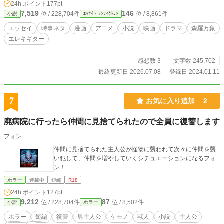
24h.ポイント
177pt
7,519
146
位 / 228,704件
位 / 8,861件
小説
ｴｯｾｲ・ﾉﾝﾌｨｸｼｮﾝ
エッセイ
時事ネタ
漫画
アニメ
小説
映画
ドラマ
森羅万象
エレキギター
感想数 3
文字数 245,702
最終更新日 2026.07.08
登録日 2024.01.11
7
お気に入り追加
2
廃病院に行ったら仲間に見捨てられたので全員に復讐します
フォン
仲間に見捨てられた主人公が怪物に襲われて次々に仲間を襲
い犯して、仲間を増やしていくシチュエーションになるフォ
ン！
ホラー
連載中
短編
R18
24h.ポイント
127pt
9,212
87
位 / 228,704件
位 / 8,502件
小説
ホラー
ホラー
短編
復讐
男主人公
ケモノ
獣人
小説
主人公