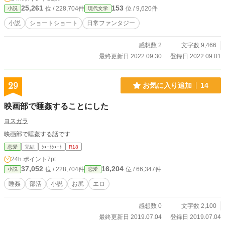
25,261
153
位 / 228,704件
位 / 9,620件
小説
現代文学
小説
ショートショート
日常ファンタジー
感想数 2
文字数 9,466
最終更新日 2022.09.30
登録日 2022.09.01
29
お気に入り追加
14
映画部で睡姦することにした
ヨスガラ
映画部で睡姦する話です
恋愛
完結
ｼｮｰﾄｼｮｰﾄ
R18
24h.ポイント
7pt
37,052
16,204
位 / 228,704件
位 / 66,347件
小説
恋愛
睡姦
部活
小説
お尻
エロ
感想数 0
文字数 2,100
最終更新日 2019.07.04
登録日 2019.07.04