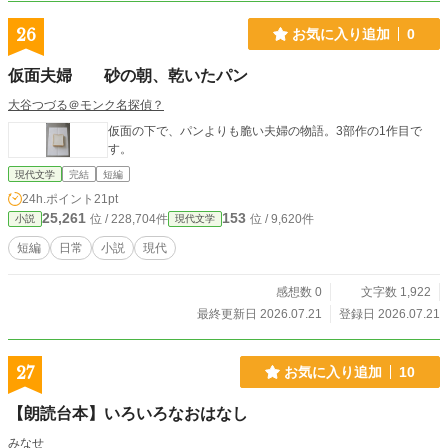
る中で過ごす。 そんな彼の思想が今では当たり前となった人
権、平等、博愛を世にもたらすフランス革命を引き起こす原
26
お気に入り追加
0
動力となった。
仮面夫婦 砂の朝、乾いたパン
大谷つづる＠モンク名探偵？
仮面の下で、パンよりも脆い夫婦の物語。3部作の1作目で
す。
現代文学
完結
短編
24h.ポイント
21pt
25,261
153
位 / 228,704件
位 / 9,620件
小説
現代文学
短編
日常
小説
現代
感想数 0
文字数 1,922
最終更新日 2026.07.21
登録日 2026.07.21
27
お気に入り追加
10
【朗読台本】いろいろなおはなし
みなせ