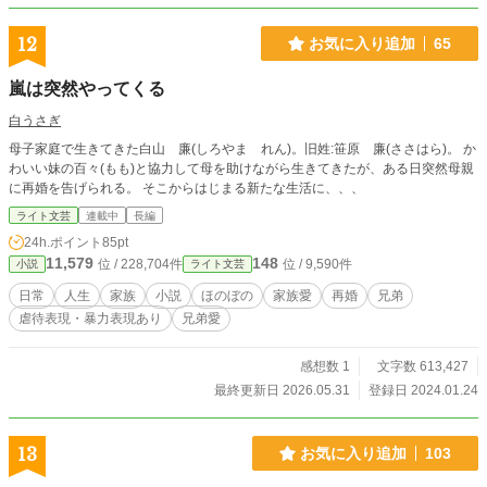
ら這い出す女の、美しくも残酷な訣別の詩（うた）。 作品の
魅力・特徴 温度と匂いの対比: 夫との冷え切った関係（氷・
12
お気に入り追加
65
白）と、彼が持ち帰る浮気の残滓（熱・泥・情欲）を、徹底
した五感描写で描き出します。
嵐は突然やってくる
白うさぎ
母子家庭で生きてきた白山 廉(しろやま れん)。旧姓:笹原 廉(ささはら)。 か
わいい妹の百々(もも)と協力して母を助けながら生きてきたが、ある日突然母親
に再婚を告げられる。 そこからはじまる新たな生活に、、、
ライト文芸
連載中
長編
24h.ポイント
85pt
11,579
148
位 / 228,704件
位 / 9,590件
小説
ライト文芸
日常
人生
家族
小説
ほのぼの
家族愛
再婚
兄弟
虐待表現・暴力表現あり
兄弟愛
感想数 1
文字数 613,427
最終更新日 2026.05.31
登録日 2024.01.24
13
お気に入り追加
103