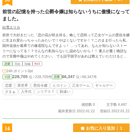
前世の記憶を持った公爵令嬢は知らないうちに傲慢になって
ました。
白雪エリカ
前世で大好きだった「恋の花が咲き誇る」略して恋咲って乙女ゲームの悪役令嬢
に生まれ変わっちゃったみたいで！やばくないですか！？このまま行ったら私、
国外追放か最果ての修道院なんですよっ！ …ってあれ、なんか知らないストー
リーになってる！？そんなの私知らないし認めないから！！ 素人が書く物語な
ので非難中傷はやめてください。 でも誤字脱字があれば教えていただけると幸
いです。
恋愛
完結
短編
R15
24h.ポイント
0pt
228,705
66,347
位 / 228,705件
位 / 66,347件
小説
恋愛
恋愛
異世界
悪役令嬢
ヒロイン
乙女ゲーム
ギャルゲー
ざまぁ
入学式
シリアス？
勘違い
感想数 0
文字数 4,497
最終更新日 2022.01.22
登録日 2022.01.22
14
お気に入り追加
1