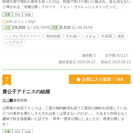
絶望の淵で倒れた彼女を拾ったのは、戦場で受けた呪いに蝕まれ、血も涙もない
と噂される『冷徹公爵』クロード・フォン・ヴァレンシュタインだった。 「俺
の“お飾り”の婚約者になれ。お前には拒否権はない」 ――それは、互いの利益の
恋愛
完結
短編
ための、心のない契約のはずだった。 しかし、エリアーナには誰にも言えない
24h.ポイント
35pt
秘密があった。彼女の持つ力は、ただの治癒魔法ではない。あらゆる呪いを浄化
19,556
8,510
位 / 228,705件
位 / 66,347件
小説
恋愛
する、伝説の*『聖癒の力』*。 その力が、公爵の抱える深い闇を癒やし始めた
時、偽りの関係は、甘く切ない本物の愛へと変わっていく。 これは、全てを失
シンデレラストーリー
契約結婚
すれ違い
ざまぁ
不器用
成長
った令嬢が自らの真の価値に目覚め、唯一無二の愛を手に入れるまでの、奇跡の
シリアス？
物語。
感想数 0
文字数 63,117
最終更新日 2025.06.22
登録日 2025.06.13
7
お気に入り追加
168
貴公子アドニスの結婚
凛江
書籍情報
公爵家の令息アドニスは、二度の婚約解消を経て三度目の婚約を目指している。
三つの条件を満たしさえすれば多くは望まないのだが…。 ※あまり内容もなく
趣味で好き放題書いた話です。 昨年一度非公開にしましたが、再度公開しま
す！
恋愛
完結
短編