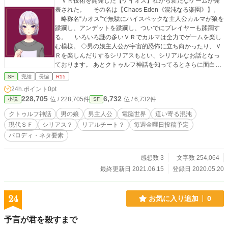
ＶＲ技術を開発した【ケイオス】社から新たなゲームが発
表された。 その名は【Chaos Eden《混沌なる楽園》】。
略称名“カオス”で無駄にハイスペックな主人公カルマが狼を
蹂躙し、アンデットを蹂躙し、ついでにプレイヤーも蹂躙す
る。 いろいろ謎の多いＶＲでカルマは全力でゲームを楽し
む模様。 ◇男の娘主人公が宇宙的恐怖に立ち向かったり、Ｖ
Ｒを楽しんだりするシリアスもとい、シリアルなお話となっ
ております。 あとクトゥルフ神話を知ってるとさらに面白く
なるかも？ 不定期でしたが毎週金曜日投稿となりました。
SF
完結
長編
R15
……もしかしたら土日にも投稿されるかも ついでに言うと感
24h.ポイント
0pt
想乞食なので感想をどんどん下さるとありがたいです。
228,705
6,732
位 / 228,705件
位 / 6,732件
小説
SF
クトゥルフ神話
男の娘
男主人公
電脳世界
這い寄る混沌
現代ＳＦ
シリアス？
リアルチート？
毎週金曜日投稿予定
パロディ・ネタ要素
感想数 3
文字数 254,064
最終更新日 2021.06.15
登録日 2020.05.20
24
お気に入り追加
0
予言が君を殺すまで