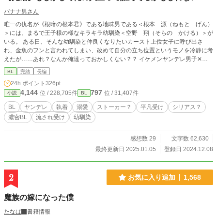
バナナ男さん
唯一の仇名が《根暗の根本君》である地味男である＜根本 源（ねもと げん）
＞には、まるで王子様の様なキラキラ幼馴染＜空野 翔（そらの かける）＞が
いる。 ある日、そんな幼馴染と仲良くなりたいカースト上位女子に呼び出さ
れ、金魚のフンと言われてしまい、改めて自分の立ち位置というモノを冷静に考
えたが……あれ？なんか俺達っておかしくない？？ イケメンヤンデレ男子✕地
味な平凡男子のちょっとした日常の一コマ話です。
BL
完結
長編
24h.ポイント
326pt
4,144
797
位 / 228,705件
位 / 31,407件
小説
BL
BL
ヤンデレ
執着
溺愛
ストーカー？
平凡受け
シリアス？
濃密BL
流され受け
幼馴染
感想数 29
文字数 62,630
最終更新日 2025.01.05
登録日 2024.12.08
2
お気に入り追加
1,568
魔族の嫁になった僕
たなぱ
書籍情報