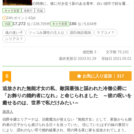
の同僚に、彼に付き従う影のある青年、白い頭巾で顔を覆っ
た金の髪に青い瞳の青年＿＿謎だらけの物語の中で、織羽は
キャラ文芸
連載中
長編
生き抜き、やがて新たな物語が動き出す。 ＊16部分「だって
24h.ポイント
42pt
私は知っている」一部追加・改稿いたしました。 ＊本作は源
17,272
186
位 / 228,705件
位 / 5,634件
小説
キャラ文芸
氏物語ではありません。タイトル通りの内容ではありますが
古典の源氏物語とはまるで別物です。詳しい時代考証などは
魂の迷い子
ツッコみ属性の主人公
源氏物語風味
ラブコメ？
行っておりません。 重ねて言いますが、歴史小説でも、時代
シリアス？
小説でも、ヒューマンドラマでもありません、何でもありの
エンタメ小説です。 ＊平安時代の美人の定義や生活の不便さ
等は忘れてお読みください。 ＊作者は源氏物語を読破してお
感想数 3
文字数 75,101
りません。 ＊第一部完結、2023／1／1 第二部開始 ！ウイル
最終更新日 2023.01.29
登録日 2021.05.01
スにやられてダウンしていた為予定通りのストックが出来ま
せんでした。できる範囲で更新していきます。
6
お気に入り追加
317
追放された無能才女の私、敵国最強と謳われた冷徹公爵に
「お飾りの婚約者になれ」と命じられました ～彼の呪いを
癒せるのは、世界で私だけみたい～
放浪人
伯爵令嬢エリアーナは、治癒魔法が使えない『無能才女』として、家族からも婚
約者の王子からも虐げられる日々を送っていた。 信じていたはずの妹の裏切り
により、謂れのない罪で婚約破棄され、雨の降る夜に家を追放されてしまう。