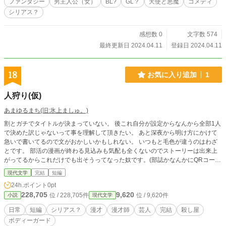
ファンタジー
男主人公（女）
BL?
GL？
天使と悪魔
コメディ
シリアス？
感想数 0
文字数 574
最終更新日 2024.04.11
登録日 2024.04.11
18
お気に入り追加
1
人狩り(仮)
あまゆるまち(旧:氷上ましゅ。)
割とガチでタイトルが決まっていない。 後これ自分が設定からなんから全部1人
で決めた訳じゃないって事を理解して頂きたい。 あと深夜から明け方にかけて
急いで書いてるので文がおかしいかもしれない。 いつもと毛色が違うのはわざ
とです。 部活の漫画が終わる見込みも気配も全くないのでストーリーは出来上
がってるからこれだけでも出そうってなった奴です。(部誌かなんかにQRコード
載っけてます) あらすじって言うか設定？は まず主人公と主人公の相方が居ま
現代文学
完結
短編
す。 そこ二人は芸人で、今ノリに乗りまくってる人気芸人。ってとこから始ま
24h.ポイント
0pt
ります。 スペシャルサンクス副部長。
228,705
9,620
位 / 228,705件
位 / 9,620件
小説
現代文学
日常
短編
シリアス？
漫才
漫才師
芸人
完結
殺し屋
ボディーガード