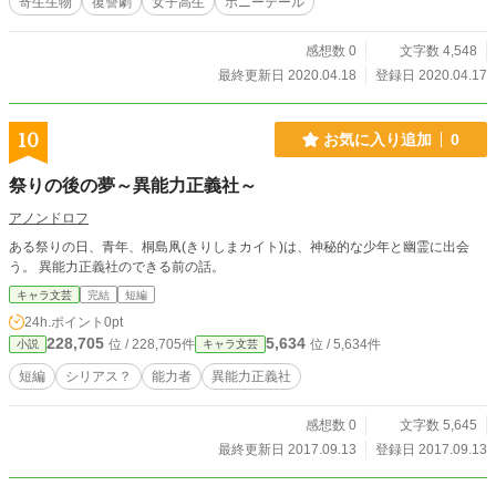
寄生生物
復讐劇
女子高生
ポニーテール
感想数 0
文字数 4,548
最終更新日 2020.04.18
登録日 2020.04.17
10
お気に入り追加
0
祭りの後の夢～異能力正義社～
アノンドロフ
ある祭りの日、青年、桐島凧(きりしまカイト)は、神秘的な少年と幽霊に出会
う。 異能力正義社のできる前の話。
キャラ文芸
完結
短編
24h.ポイント
0pt
228,705
5,634
位 / 228,705件
位 / 5,634件
小説
キャラ文芸
短編
シリアス？
能力者
異能力正義社
感想数 0
文字数 5,645
最終更新日 2017.09.13
登録日 2017.09.13