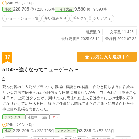
24h.ポイント
0pt
228,705
9,590
位 / 228,705件
位 / 9,590件
小説
ライト文芸
ショートショート集
短い読みきり
ギャグ？
シリアス？
感想数 0
文字数 11,426
最終更新日 2025.03.11
登録日 2022.07.22
17
お気に入り追加
0
5150〜強くなってニューゲーム〜
9
死んだ筈の主人公がブラックな職場に勧誘される話。 自分と同じように詐欺み
たいな方法で採用された個性豊かな同僚に囲まれながら、与えられた仕事をこな
す日々。 上司はクソだが、周りの人に恵まれた主人公は徐々にこの仕事を好き
になりかけていたある日。 徐々に仕事にも慣れてきた時に新たに与えられた仕
事は目を見張る内容だった。
ファンタジー
連載中
長編
R15
24h.ポイント
0pt
228,705
53,288
位 / 228,705件
位 / 53,288件
小説
ファンタジー