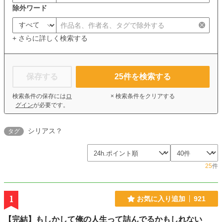
除外ワード
+ さらに詳しく検索する
保存する
25
件を検索する
検索条件の保存には
ロ
× 検索条件をクリアする
グイン
が必要です。
シリアス？
タグ
25
件
1
お気に入り追加
921
【完結】もしかして俺の人生って詰んでるかもしれない