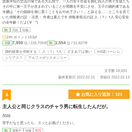
貴族学院の交流の場である大広間で、一人の女子生徒を囲む四人の男子生徒たち
その中に第一王子が含まれていることが周囲を不安にさせ、王子の婚約者である
令嬢は「その娼婦を側に置くことをおやめ下さい！」と訴える……ところを見て
いた傍観者の話 ：注意： 作者は素人です 傍観者視点の話 人（？）×人 安心安全
の全年齢！だよ(´∀｀*)
BL
完結
短編
24h.ポイント
163pt
7,959
1,554
位 / 228,705件
位 / 31,407件
小説
BL
婚約破棄を傍観する
人（？）×人
ざまあでは無い
not逆ハーレム
シリアス？
アルファポリスオンリー
文字数 18,933
最終更新日 2022.02.15
登録日 2022.02.13
4
お気に入り追加
323
主人公と同じクラスのチャラ男に転生したんだが。
Arise
苦手だなと思ったら、スッとお逃げください。
BL
連載中
短編
R15