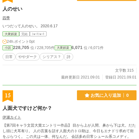
人のせい
四季
いつだって人のせい。 2020.6.17
大衆娯楽
完結
ｼｮｰﾄｼｮｰﾄ
24h.ポイント
0pt
228,705
6,071
位 / 228,705件
位 / 6,071件
小説
大衆娯楽
日常
ややダーク
シリアス？
詩
文字数 315
最終更新日 2021.09.01
登録日 2021.09.01
15
お気に入り追加
0
人面犬ですけど何か？
伊瀬カイト
【第7回キャラ文芸大賞エントリー作品】 目から上が人間、鼻から下は犬。だた
し頭に犬耳有り。 人の言葉を話す人面犬のトロ助は、今日もエナドリ求めて街
をぶらつく。 この犬は一体、何なんだ。 会話多め日常シュール系コメディ。