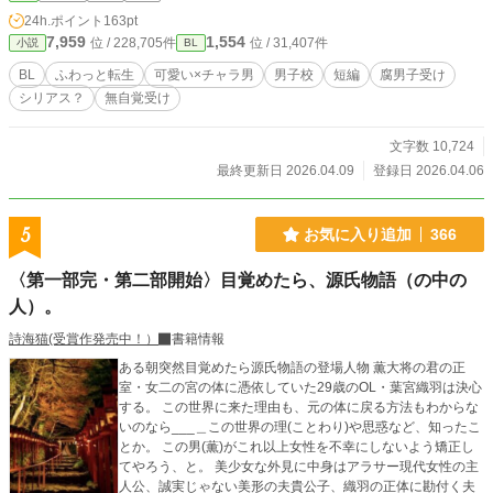
24h.ポイント
163pt
7,959
1,554
位 / 228,705件
位 / 31,407件
小説
BL
BL
ふわっと転生
可愛い×チャラ男
男子校
短編
腐男子受け
シリアス？
無自覚受け
文字数 10,724
最終更新日 2026.04.09
登録日 2026.04.06
5
お気に入り追加
366
〈第一部完・第二部開始〉目覚めたら、源氏物語（の中の
人）。
詩海猫(受賞作発売中！）
書籍情報
ある朝突然目覚めたら源氏物語の登場人物 薫大将の君の正
室・女二の宮の体に憑依していた29歳のOL・葉宮織羽は決心
する。 この世界に来た理由も、元の体に戻る方法もわからな
いのなら___＿この世界の理(ことわり)や思惑など、知ったこ
とか。 この男(薫)がこれ以上女性を不幸にしないよう矯正し
てやろう、と。 美少女な外見に中身はアラサー現代女性の主
人公、誠実じゃない美形の夫貴公子、織羽の正体に勘付く夫