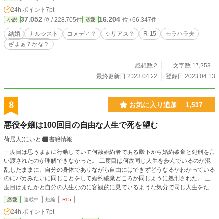
24h.ポイント
7pt
37,052
16,204
位 / 228,705件
位 / 66,347件
小説
恋愛
結婚
ナルシスト
コメディ？
シリアス？
R-15
モラハラ夫
ざまぁ？かな？
感想数 2
文字数 17,253
最終更新日 2023.04.22
登録日 2023.04.13
8
お気に入り追加
1,537
悪役令嬢は100回目の自由な人生で死を望む
荷居人(にいと)
書籍情報
一度目は思うままに行動していて何故婚約者である殿下から婚約破棄と処刑を言
い渡されたのか理解できなかった。 二度目は何故同じ人生を歩んでいるのか混
乱したままに、自分の身体でありながら自由にはできずどうなるかわかっている
のにバカみたいに同じことをして婚約破棄どころか同じように処刑された。 三
度目はまたかと自分の人生なのに客観的に見ているような気分で同じ人生をただ
ただ繰り返して反省した。何故自分が婚約者に、友人に、親にすら見放されたの
恋愛
連載中
短編
R15
か理解して。三度も繰り返してようやく理解した自分がどうしようもなく愚かで
24h.ポイント
7pt
あると理解した。きっとこれは神様から一度目で反省できなかった愚かな自分へ