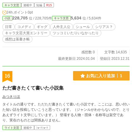
キャラ文芸
連載中
短編
R15
24h.ポイント
0pt
228,705
5,634
位 / 228,705件
位 / 5,634件
小説
キャラ文芸
日常
コメディ
ギャグ
人外主人公
シュール
シリアス？
キャラ文芸大賞エントリー
ツッコミいたりいなかったり
感想は落書き帳
感想数 0
文字数 14,635
最終更新日 2024.01.04
登録日 2023.12.31
16
お気に入り追加
1
ただ書きたくて書いた小説集
みつきりほ
タイトルの通りです。ただただ書きたくて書いた小説です。ここには、思い付い
た短い話を投稿していこうと思っています。（ジャンルがわからないので、とり
あえずライト文学にしています。） 登場する人物・団体・名称等は架空であ
り、実在のものとは関係ありません。
ライト文芸
連載中
ｼｮｰﾄｼｮｰﾄ