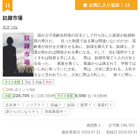
11
お気に入り追加
13
奴隷市場
北きつね
国が少子高齢化対策の目玉として打ち出した政策が奴隷制
度の導入だ。 狂った制度である事は間違いないのだが、高
齢者が自分を介護させる為に、奴隷を購入する。奴隷も、介
護が終われば開放される事になる。そして、住む場所やうま
くすれば財産も手に入る。 男は、奴隷市場で１人の少女と
出会った。 家族を無くし、親戚からは疎まれて、学校では
いじめに有っていた少女。 男は、少女に惹かれる。入札す
るなと言われていた、少女に男は入札した。 徐々に明らか
になっていく、二人の因果。そして、その先に待ち受けてい
ライト文芸
完結
長編
R15
た事とは・・・。 二人が得た物は、そして失った物は？
24h.ポイント
0pt
228,705
9,590
位 / 228,705件
位 / 9,590件
小説
ライト文芸
近未来？
シリアス？
長編？
奴隷
復讐？
逃避行？
謎だらけになりそう
表紙募集中！
感想数 1
文字数 196,762
最終更新日 2020.07.31
登録日 2019.03.31