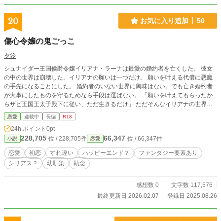
20
お気に入り追加
50
傷心令嬢の鬼ごっこ
夕鈴
シュナイダー王国侯爵令嬢イリアナ・ラーナは最愛の婚約者を亡くした。 彼女
の中の世界は崩壊した。イリアナの願いは一つだけ。 願いを叶える代償に悪魔
の手先になることにした。 婚約者のいない世界に興味はない。でも亡き婚約者
が大事にしたものを守るためなら手段は選ばない。 「願いを叶えてもらったか
らザビ王国王太子殿下に従い、ただ生きるだけ」 ただそんなイリアナの世界に
入りこもうとする人物がいる。 彼はイリアナのことなどお構いなし。 どうして
恋愛
連載中
長編
R18
もイリアナを手にいれたいザビ王国侯爵令息ジオラルド・マナ。 「俺は諦めな
24h.ポイント
0pt
い。」 周りに翻弄されいてると思い込んでるイリアナのお話です。 R１８は保
228,705
66,347
位 / 228,705件
位 / 66,347件
小説
恋愛
険です。以前に別サイトで綴っていたものに加筆しています。
恋愛
初恋
すれ違い
ハッピーエンド？
ファンタジー要素あり
シリアス？
幼馴染
執念
感想数 0
文字数 117,576
最終更新日 2026.02.07
登録日 2025.08.26