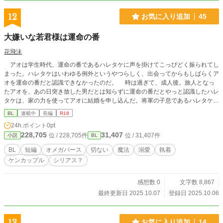
12
お気に入り追加
45
大嫌いな若君様は運命の番
花飛沫
アオは学生時代、運命の番であるハレタケに声を掛けてこっぴどく振られてし
まった。ハレタケはいわゆる例外というやつらしく、出会ってからもしばらくア
オを運命の番だと認識できなかったのだ。 時は過ぎて、成人後。旅人となっ
たアオを、あの日突き放した男だとは知らずに運命の番だとやっと認識したハレ
タケは、家の力を使ってアオに結婚を申し込んだ。将軍の子息であるハレタケに
逆らえず結婚する事になってしまったが、アオはあの日以来ハレタケの事を心底
BL
連載中
長編
R18
嫌っており‥‥。 ※受けが割と口が悪いです ※特殊設定として、物語の中の世
24h.ポイント
0pt
界では名前の漢字を知られてしまうと呪術にかけられたりする恐れがある為、下
228,705
31,407
位 / 228,705件
位 / 31,407件
小説
BL
の名前はカタカナで表記しています
BL
短編
オメガバース
切ない
魔法
溺愛
執着
ケンカップル
シリアス？
感想数 0
文字数 8,867
最終更新日 2025.10.07
登録日 2025.10.06
13
お気に入り追加
14