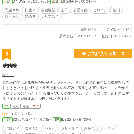
37,052
16,204
位 / 228,705件
位 / 66,347件
小説
恋愛
の罰なのだとも。 四度目は許してと、こんなこと言いたくない！したくない！
ごめんなさい！とたくさん叫んだ。だけど、誰にも届くことはない。だんだんと
悪役令嬢
転生？
自殺願望
王子
公爵令嬢
ヒロイン
処刑
周囲が呆れ、怒り、自分を見放していく姿がわかっているのにまるで操られるよ
繰り返し
婚約者
シリアス？
うに一度目と同じことを繰り返す。 五度目、六度目………二桁となっても繰り
返したその人生に私の誰にも届かない心は折れた。壊れかけたのが何度目の人生
だったかは忘れた。パキリパキリと壊れ、こんな醜い愚かな自分はもう見たくな
感想数 16
文字数 39,692
いから始まり、いつ日か自分は死ぬべき人間なのだと早く殺してと思うようにな
最終更新日 2019.05.17
登録日 2019.04.07
った。 生きている価値のない私は死ぬのが一番なのだと。それは百と三桁まで
上り詰めた繰り返す人生でようやく自由な身体と声を取り戻しても変わることは
ない。 ｢生きててごめんなさい｣ 今日も私は自由な身体を死へと追いやる。
9
お気に入り追加
2
夢精獣
junhon
男性達の間にある奇病が広がりつつあった。 それは何故か夜中に毎晩夢精して
しまうというもの!? その原因は男性の生殖器に寄生する寄生生物――マラサイ
トによるものだった！ 誰も知らないその事実を知った一人の少女、新野泉はマ
ラサイトを滅ぼす為に今日も戦い続ける！
SF
完結
短編
R15
24h.ポイント
0pt
228,705
6,732
位 / 228,705件
位 / 6,732件
小説
SF
パロディ
女主人公
バトル
シリアス？
お色気
ノーブラ