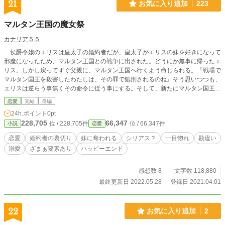
21
お気に入り追加
223
マルタン王国の魔女祭
カナリア５５
侯爵令嬢のエリスは皇太子の婚約者だが、皇太子がエリスの妹を好きになって
邪魔になったため、マルタン王国との戦争に出された。どうにか無事に帰ったエ
リス。しかし戻ってすぐ父親に、マルタン王国へ行くよう命じられる。『戦場で
マルタン国王を殺害したわたしは、その罪で処刑されるのね』そう思いつつも、
エリスは逆らう事無くその命令に従う事にする。そして、新たにマルタン国王と
なった、先王の弟のフェリックスと会う。処刑されるだろうと思っていたエリス
恋愛
完結
長編
だが、なにやら様子がおかしいようで……。 マルタン王国で毎年盛大に行わ
24h.ポイント
0pt
れている『魔女祭』。そのお祭りはどうして行われるようになったのか、の話で
228,705
66,347
位 / 228,705件
位 / 66,347件
小説
恋愛
す。 最初シリアス、中明るめ、最後若干ざまぁ、です。 ※小説家になろ
う様にも掲載しています。
恋愛
婚約者の裏切り
妹に奪われる
シリアス？
一目惚れ
勘違い
溺愛
ざまぁ要素あり
ハッピーエンド
感想数 8
文字数 118,880
最終更新日 2022.05.28
登録日 2021.04.01
22
お気に入り追加
2