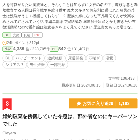
人を可愛がりたい魔族達と、そんなことは知らずに女神の名の下、魔族は悪と洗
脳教育する人国は長年戦争を繰り返す 魔力の多さで無差別に選ばれた農民の兵
士は洗脳がうまく機能しておらず…？ 魔族の嫁になった平凡農民くんが快楽攻
めされて絆されていく話 本編二部まで完結済み 尿道触手出産とかも書きたい布
教活動勢なので番外編は注意書きをよく見てください 尿道責めもっと増えない
かなーって書いてみた初心者作です！色々ノリと勢い！
BL
完結
長編
R18
24h.ポイント
312pt
4,339
842
位 / 228,705件
位 / 31,407件
小説
BL
BL
ハッピーエンド
連続絶頂
尿道開発
♡喘ぎ
溺愛
シリアス？
男性妊娠
一部完結
文字数 136,438
最終更新日 2024.08.15
登録日 2024.06.18
3
お気に入り追加
1,163
婚約破棄を傍観していた令息は、部外者なのにキーパーソン
でした
Cleyera