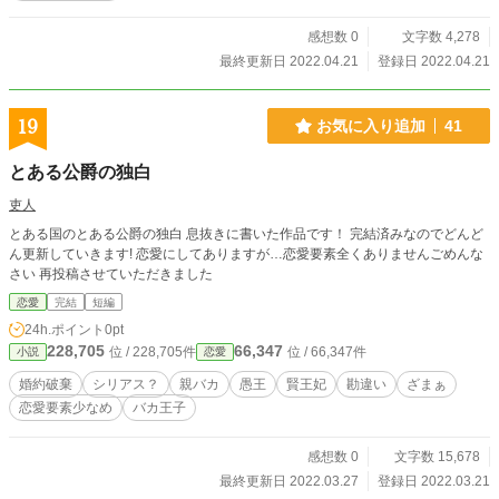
感想数 0
文字数 4,278
最終更新日 2022.04.21
登録日 2022.04.21
19
お気に入り追加
41
とある公爵の独白
吏人
とある国のとある公爵の独白 息抜きに書いた作品です！ 完結済みなのでどんど
ん更新していきます! 恋愛にしてありますが…恋愛要素全くありませんごめんな
さい 再投稿させていただきました
恋愛
完結
短編
24h.ポイント
0pt
228,705
66,347
位 / 228,705件
位 / 66,347件
小説
恋愛
婚約破棄
シリアス？
親バカ
愚王
賢王妃
勘違い
ざまぁ
恋愛要素少なめ
バカ王子
感想数 0
文字数 15,678
最終更新日 2022.03.27
登録日 2022.03.21