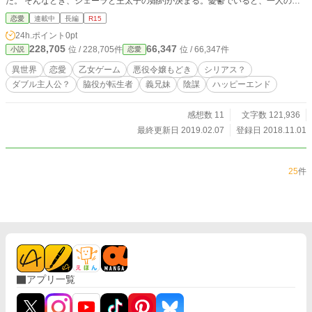
た。 そんなとき、シェーラと王太子の婚約が決まる。憂鬱でいると、一人の少
女がシェーラの前に現れた。彼女曰く、この世界は『乙女ゲーム』の世界で、シ
恋愛
連載中
長編
R15
ェーラはその中の『悪役令嬢』で。しかも少女はイアンと結婚したくて――!?
24h.ポイント
0pt
さらに王太子も何かを企んでいるようで……？ ※小説家になろうでも公開中。
228,705
66,347
位 / 228,705件
位 / 66,347件
小説
恋愛
※恋愛小説大賞にエントリー中です。 ※番外編始めました。その後、第二部を
始める予定ですが、まだ確定ではありません、すみません。
異世界
恋愛
乙女ゲーム
悪役令嬢もどき
シリアス？
ダブル主人公？
脇役が転生者
義兄妹
陰謀
ハッピーエンド
感想数 11
文字数 121,936
最終更新日 2019.02.07
登録日 2018.11.01
25
件
アプリ一覧