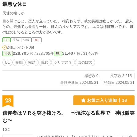
最悪な休日
天使の輪っか
目を開けると、恋人が立っていた。 相変わらず、彼の笑顔は眩しかった。 恋人
との、最低でも最高な一日。 ほんのりシリアスです。 エロはほぼ無いです。 ほ
のぼのしてるところの方が多いです。
BL
完結
短編
R18
24h.ポイント
0pt
228,705
31,407
位 / 228,705件
位 / 31,407件
小説
BL
BL
短編
完結
現代
シリアス？
ほのぼの
感想数 0
文字数 3,215
最終更新日 2024.05.21
登録日 2024.05.21
23
お気に入り追加
16
信仰者はＶＲを突き抜ける。 〜混沌なる世界で 神は微笑
む〜
むに