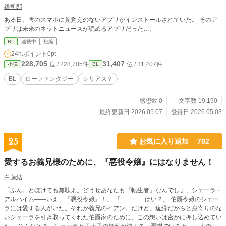
銀司郎
ある日、雫のスマホに見覚えのないアプリがインストールされていた。 そのア
プリは未来のネットニュースが読めるアプリだった…。
BL
連載中
短編
24h.ポイント
0pt
228,705
31,407
位 / 228,705件
位 / 31,407件
小説
BL
BL
ローファンタジー
シリアス？
感想数 0
文字数 19,190
最終更新日 2026.05.07
登録日 2026.05.03
25
お気に入り追加
782
愛するお義兄様のために、『悪役令嬢』にはなりません！
白藤結
「ふん。とぼけても無駄よ。どうせあなたも『転生者』なんでしょ、シェーラ・
アルハイム――いえ、『悪役令嬢』！」 「…………はい？」 伯爵令嬢のシェー
ラには愛する人がいた。それが義兄のイアン。だけど、遠縁だからと身寄りのな
いシェーラを引き取ってくれた伯爵家のために、この想いは密かに押し込めてい