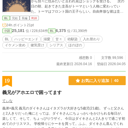
から別々に住みたいと言われ晃はショックを受ける。 次の
日の朝、起きてきた圭吾がトーマという人格に変わってい
た。トーマはフロント国の王子らしい。自由奔放な彼は圭吾
とあまりの違いに翻弄される。 けれどどんなわがままも大
BL
完結
長編
R18
好きな圭吾の顔でお願いされてしまうと弱い。 だからトー
24h.ポイント
21pt
マに恋人であるシリウスを探して欲しいとお願いされ、圭吾
25,181
6,375
位 / 228,634件
位 / 31,390件
小説
BL
の顔に負けてしまい承諾してしまったのだ。 異国の王子と
入れ替わってしまった好きな人を取り戻すために、圭吾は顔
BL
ハッピーエンド
溺愛
甘々
幼馴染
入れ替わり
もわからない恋人を探すことにする。
イケメン攻め
健気受け
シリアス
ほのぼの
感想数 0
文字数 99,596
最終更新日 2026.04.16
登録日 2026.04.05
19
お気に入り追加
40
義兄がアホエロで困ってます
てぃな
義弟×義兄 義兄のダイキさんはイタズラが大好きな5歳児(21歳)。 ずっと父さん
と2人きりだった俺にとっては、ダイキさんにちょっかいをかけられる毎日が、
楽しくて、そして、ちょっぴりウザイ。 今日はダイキさんと2人きりで過ごす初
めてのクリスマス。 学校帰りにケーキを買って。ふふ、ダイキさん喜んでくれ