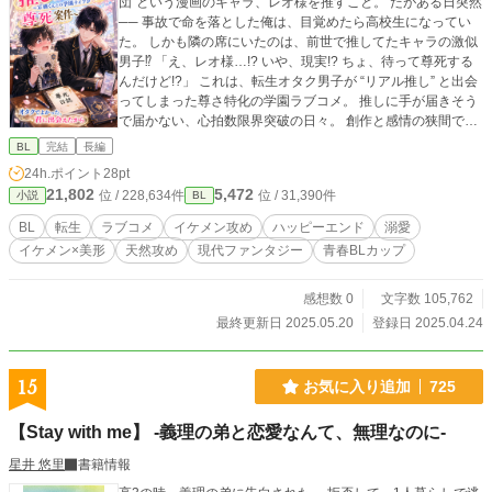
団”という漫画のキャラ、レオ様を推すこと。 だがある日突然
── 事故で命を落とした俺は、目覚めたら高校生になってい
た。 しかも隣の席にいたのは、前世で推してたキャラの激似
男子⁉ 「え、レオ様…!? いや、現実!? ちょ、待って尊死する
んだけど!?」 これは、転生オタク男子が “リアル推し” と出会
ってしまった尊さ特化の学園ラブコメ。 推しに手が届きそう
で届かない、心拍数限界突破の日々。 創作と感情の狭間で、
「推し」と「恋」の境界がじわじわ崩れていく── 「これは
BL
完結
長編
もう、ただの供給じゃない。 俺と“君”の物語として、生きて
24h.ポイント
28pt
るんだ」 尊死系BL／オタクあるある満載／文化祭・学園SN
21,802
5,472
位 / 228,634件
位 / 31,390件
小説
BL
S・保健室…青春全部乗せ！ 笑って泣ける、“愛”と“推し活”の
二重螺旋ラブストーリー、開幕！
BL
転生
ラブコメ
イケメン攻め
ハッピーエンド
溺愛
イケメン×美形
天然攻め
現代ファンタジー
青春BLカップ​
感想数 0
文字数 105,762
最終更新日 2025.05.20
登録日 2025.04.24
15
お気に入り追加
725
【Stay with me】 -義理の弟と恋愛なんて、無理なのに-
星井 悠里
書籍情報