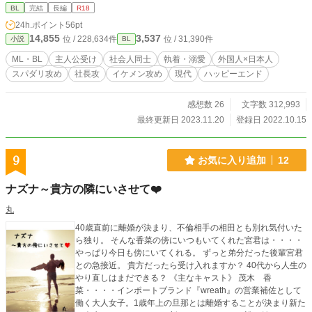
レンは抗えず――。「あなたを食べてもいいですか？」そして流されるままに体
BL
完結
長編
R18
を重ねたものの、その後連絡はなく……。 敬語攻、敬語受。若干ごはんも
24h.ポイント
56pt
の。溺愛・執着。基本ラブコメ、時々切ない系。体の関係から始まる純愛もの。
14,855
3,537
位 / 228,634件
位 / 31,390件
小説
BL
春夏秋冬の連作短編。一年目の春夏秋冬、二年目の春夏秋冬、三年目の春夏秋
冬。四年目の春が最終章です。ハッピーエンドです。R18的シーンは※をつけて
ML・BL
主人公受け
社会人同士
執着・溺愛
外国人×日本人
います。ソフトSM的要素等は別途注意喚起します。 外国人攻 / 美形攻 / スパダ
スパダリ攻め
社長攻
イケメン攻め
現代
ハッピーエンド
リ攻 / 金髪碧眼 / 敬語 / 溺愛 / 執着 / 会社社長 / 日本人受 / わりと美人 / 個人事業主
受 / 敬語 / ごはん屋さん / 三人称 / ラブコメ / 時々切ない系 / 酔った勢い / 体の関
係 / 純愛系 / ハッピーエンド / 年の差 / 言葉責め / 同棲 / 中出し / 拘束 / ドライオー
感想数 26
文字数 312,993
ガズム / 潮吹き / ※完結済です※
最終更新日 2023.11.20
登録日 2022.10.15
9
お気に入り追加
12
ナズナ～貴方の隣にいさせて❤️
丸
40歳直前に離婚が決まり、不倫相手の相田とも別れ気付いた
ら独り。 そんな香菜の傍にいつもいてくれた宮君は・・・・
やっぱり今日も傍にいてくれる。 ずっと弟分だった後輩宮君
との急接近。 貴方だったら受け入れますか？ 40代から人生の
やり直しはまだできる？ 《主なキャスト》 茂木 香
菜・・・・インポートブランド『wreath』の営業補佐として
働く大人女子。1歳年上の旦那とは離婚することが決まり新た