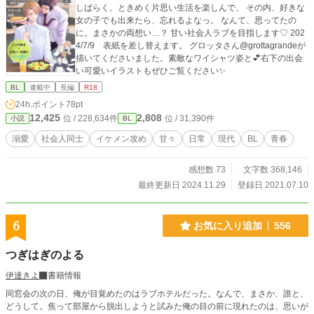
しばらく、ときめく片思い生活を楽しんで、 その内、好きな
女の子でも出来たら、忘れるよなっ。 なんて、思ってたの
に。まさかの両想い…？ 甘い社会人ラブを目指します♡ 202
4/7/9 表紙を差し替えます。 グロッタさん@grottagrandeが
描いてくださいました。素敵なワイシャツ姿と💕右下の出会
い可愛いイラストもぜひご覧ください✨
BL
連載中
長編
R18
24h.ポイント
78pt
12,425
2,808
位 / 228,634件
位 / 31,390件
小説
BL
溺愛
社会人同士
イケメン攻め
甘々
日常
現代
BL
青春
感想数 73
文字数 368,146
最終更新日 2024.11.29
登録日 2021.07.10
6
お気に入り追加
556
つぎはぎのよる
伊達きよ
書籍情報
同窓会の次の日、俺が目覚めたのはラブホテルだった。なんで、まさか、誰と、
どうして。焦って部屋から脱出しようと試みた俺の目の前に現れたのは、思いが