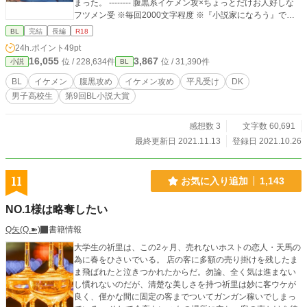
まった。 -------- 腹黒系イケメン攻×ちょっとだけお人好しな
フツメン受 ※毎回2000文字程度 ※『小説家になろう』でも
掲載しています
BL
完結
長編
R18
24h.ポイント
49pt
16,055
3,867
位 / 228,634件
位 / 31,390件
小説
BL
BL
イケメン
腹黒攻め
イケメン攻め
平凡受け
DK
男子高校生
第9回BL小説大賞
感想数 3
文字数 60,691
最終更新日 2021.11.13
登録日 2021.10.26
11
お気に入り追加
1,143
NO.1様は略奪したい
Q矢(Q.➽)
書籍情報
大学生の祈里は、この2ヶ月、売れないホストの恋人・天馬の
為に春をひさいでいる。 店の客に多額の売り掛けを残したま
ま飛ばれたと泣きつかれたからだ。勿論、全く気は進まない
し慣れないのだが、清楚な美しさを持つ祈里は妙に客ウケが
良く、僅かな間に固定の客までついてガンガン稼いでしまっ