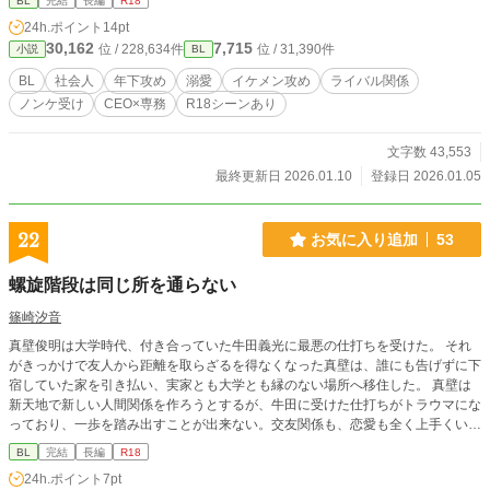
BL
完結
長編
R18
0億円とも言われる、その配信権を巡るプレゼン会場で、京介は息を呑んだ。 壇
24h.ポイント
14pt
上に立っていたのは、あの夜の青年・慧。 彼の正体は、新興配信会社《ECHO-
30,162
7,715
位 / 228,634件
位 / 31,390件
小説
BL
エコー-》のCEO。 業界では“天才”と囁かれる、ステラの最大のライバルだっ
た。 業界最大手 vs 弱小スタートアップ。 ビジネスではライバル、ベッドの上で
BL
社会人
年下攻め
溺愛
イケメン攻め
ライバル関係
は――？ 立場、プライド、そして100億のマネー。 すべてを賭けた勝負の中
ノンケ受け
CEO×専務
R18シーンあり
で、二人の関係は否応なく加速していく。 「もう隠さない。京介が俺の恋人だ
って、世界中に言いたい」 年下天才CEOの一途すぎる溺愛 × ノンケ専務の“目覚
め”。 一夜の過ちから始まる、 危険で甘い、ビジネス×ラブロマンス。 ※アナザ
文字数 43,553
ーストーリー 【運命の人が敵対企業の専務だったので、ビジネスも恋も全部奪
最終更新日 2026.01.10
登録日 2026.01.05
いました】 （名波慧視点）投稿しました。
22
お気に入り追加
53
螺旋階段は同じ所を通らない
篠崎汐音
真壁俊明は大学時代、付き合っていた牛田義光に最悪の仕打ちを受けた。 それ
がきっかけで友人から距離を取らざるを得なくなった真壁は、誰にも告げずに下
宿していた家を引き払い、実家とも大学とも縁のない場所へ移住した。 真壁は
新天地で新しい人間関係を作ろうとするが、牛田に受けた仕打ちがトラウマにな
っており、一歩を踏み出すことが出来ない。交友関係も、恋愛も全く上手くいか
なかった。 そんな中、大学時代からファンだったロックバンド･スパイラルの曲
BL
完結
長編
R18
だけは、真壁の心を支えてくれた。 それから四年後、真壁は初めて参戦したス
24h.ポイント
7pt
パイラルのライブで、取引先の製薬会社の担当である宮下悠人と隣の席になる。