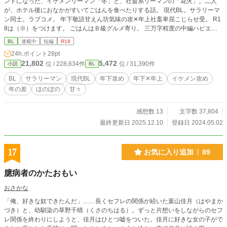
ンドになった、イケメンリーマン「冬」と、社畜系リーマンの「花火」。二人
が、ホテル後におなかがすいてごはんを食べたりする話。 現代BL。サラリーマ
ン同士。ラブコメ。 年下敬語甘えん坊気味の攻✕年上社畜卑屈こじらせ受。 R1
8は（※）をつけます。 ごはんはＢ級グルメ寄り。 三万字程度の中編ハピエン
※現在、不定期更新です ▶登場人物 受 柊 花火（ひいらぎ はなび） 33
BL
連載中
短編
R18
歳 170cm/60kg 攻 一木 冬人（いちき ふゆと） 23歳 180cm/62kg
24h.ポイント
28pt
21,802
5,472
位 / 228,634件
位 / 31,390件
小説
BL
BL
サラリーマン
現代BL
年下攻め
年下✕年上
イケメン攻め
年の差
ほのぼの
甘々
感想数 13
文字数 37,804
最終更新日 2025.12.10
登録日 2024.05.02
17
お気に入り追加
89
臆病者のかたおもい
おさかな
「俺、好きな奴できたんだ」……長くセフレの関係が続いた葉山佳月（はやまか
づき）と、幼馴染の草野千晴（くさのちはる）。ずっと片想いをしながらのセフ
レ関係を終わりにしようと、佳月はひとつ嘘をついた。佳月に好きな女の子がで