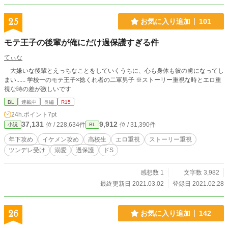
25
お気に入り追加
101
モテ王子の後輩が俺にだけ過保護すぎる件
てぃな
大嫌いな後輩とえっちなことをしていくうちに、心も身体も彼の虜になってし
まい...... 学校一のモテ王子×捻くれ者の二軍男子 ※ストーリー重視な時とエロ重
視な時の差が激しいです
BL
連載中
長編
R15
24h.ポイント
7pt
37,131
9,912
位 / 228,634件
位 / 31,390件
小説
BL
年下攻め
イケメン攻め
高校生
エロ重視
ストーリー重視
ツンデレ受け
溺愛
過保護
ドS
感想数 1
文字数 3,982
最終更新日 2021.03.02
登録日 2021.02.28
26
お気に入り追加
142