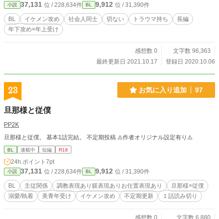
37,131
9,912
位 / 228,634件
位 / 31,390件
小説
BL
それがきっかけで二人はプライベートでも交友を深めるようになり、真壁は次第
に宮下に惹かれていくのだが……。 ◆2021/10/17 完結しました。お読みいた
BL
イケメン攻め
社会人同士
切ない
トラウマ持ち
長編
だき、ありがとうございました。 ※エブリスタさんで投稿している話と同一の
年下攻め×年上受け
ものです。 ※R18描写の該当ページには◎が付いています。閲覧の際はご注意
ください。
感想数 0
文字数 96,363
最終更新日 2021.10.17
登録日 2020.10.06
23
お気に入り追加
97
旦那様と従僕
PP2K
旦那様と従僕。 基本1話完結。 不定期投稿 ⚠️作者オリジナル設定有り⚠️
BL
連載中
短編
R18
24h.ポイント
7pt
37,131
9,912
位 / 228,634件
位 / 31,390件
小説
BL
BL
主従関係
調教表現あり躾表現ありお仕置表現あり
旦那様×従僕
溺愛/執着
美青年受け
イケメン攻め
不定期更新
１話読み切り
感想数 0
文字数 6,880