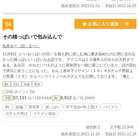
最終更新日 2023.01.01
登録日 2022.10.25
24
お気に入り追加
79
その雄っぱいで包み込んで
丸井まー（旧：まー）
11月8日（いいおっぱいの日）を個人的に楽しむ為に書き始めたのに間に合わな
かった雄っぱいいっぱいなお話です。 アドニスは１０歳年上のホセが大好きで
ある。ある日、ホセといつものように昼休憩を一緒に過ごしていると、話の流れ
で休日に会うことになった。 わんこ系年下イケメン（１９）✕ガチムチ男前よ
り普通（２９） ※ムーンライトノベルズさんでも公開しております。「俺と隊
長とアンラッキースケベの呪い」と同じ世界観です。
BL
完結
短編
R18
24h.ポイント
7pt
37,131
9,912
位 / 228,634件
位 / 31,390件
小説
BL
BL
短編
異世界
雄っぱい
年下攻め×年上受け
パイズリ
ガチムチ受け
イケメン攻め
感想数 2
文字数 12,846
最終更新日 2021.11.16
登録日 2021.11.16