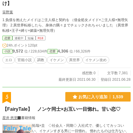
け】
笹野葉
1.負債を抱えたメイドはご主人様と契約を （借金処女メイド×ご主人様×無理矢
理） 2.異世界転移したら、身体の隅々までチェックされちゃいました （異世界
転移×王子×縛り×媚薬×無理矢理）
恋愛
連載中
短編
R18
24h.ポイント
120pt
9,572
4,306
位 / 228,634件
位 / 66,326件
小説
恋愛
エロ
官能小説
調教
イケメン
異世界
イケメン攻め
感想数 0
文字数 7,381
最終更新日 2021.06.30
登録日 2021.06.28
5
お気に入り追加
1,539
【FairyTale】 ノンケ同士×お互い一目惚れ。甘い恋♡
星井 悠里
書籍情報
拓哉×圭 ◇社会人・同期◇ 入社式で、優しくてカッコい
い、イケメンすぎる男に一目惚れ。 惚れたものは仕方ない、