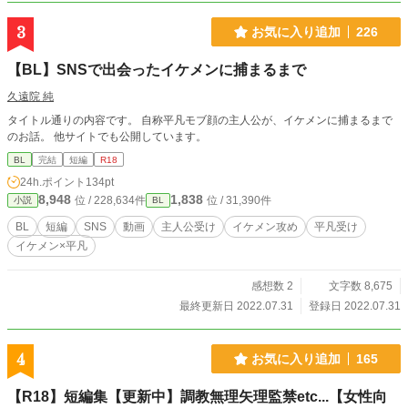
3
お気に入り追加
226
【BL】SNSで出会ったイケメンに捕まるまで
久遠院 純
タイトル通りの内容です。 自称平凡モブ顔の主人公が、イケメンに捕まるまで
のお話。 他サイトでも公開しています。
BL
完結
短編
R18
24h.ポイント
134pt
8,948
1,838
位 / 228,634件
位 / 31,390件
小説
BL
BL
短編
SNS
動画
主人公受け
イケメン攻め
平凡受け
イケメン×平凡
感想数 2
文字数 8,675
最終更新日 2022.07.31
登録日 2022.07.31
4
お気に入り追加
165
【R18】短編集【更新中】調教無理矢理監禁etc...【女性向