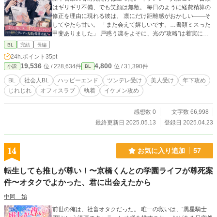
はギリギリ不備、でも笑顔は無敵。 毎日のように経費精算の
修正を理由に現れる彼は、 凛にだけ距離感がおかしい――そ
してやたら甘い。 「また会えて嬉しいです。…書類ミスった
甲斐ありました」 戸惑う凛をよそに、光の“攻略”は着実に進
行中。 けれど凛は、自分だけに見せる光の視線に、 どこ
BL
完結
長編
か“計算”を感じ始めていて……？ 狙って懐くイケメン新人営
24h.ポイント
35pt
業×こじらせツンデレ美人経理チーフ 業務上のやりとりから
19,536
4,800
位 / 228,634件
位 / 31,390件
小説
BL
始まる、じわじわ甘くてときどき切ない“再計算不能”なオフィ
スラブ！
BL
社会人BL
ハッピーエンド
ツンデレ受け
美人受け
年下攻め
じれじれ
オフィスラブ
執着
イケメン攻め
感想数 0
文字数 66,998
最終更新日 2025.05.13
登録日 2025.04.23
14
お気に入り追加
57
転生しても推しが尊い！〜京橋くんとの学園ライフが尊死案
件〜オタクでよかった、君に出会えたから
中岡 始
前世の俺は、社畜オタクだった。 唯一の救いは、“黒星騎士