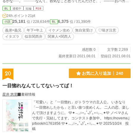
るかな·····。 ··········なんて、呑気なこと思ってたんだけど、、 ────おバカで
アホな義兄が、えっちに乱れまくっちゃうお話。
BL
連載中
短編
R18
24h.ポイント
21pt
25,181
6,375
位 / 228,634件
位 / 31,390件
小説
BL
義弟×義兄
年下×年上
イケメン攻め
無自覚受け
♡喘ぎ注意
イタズラ
似非関西弁
関東人×関西人
感想数 0
文字数 2,269
最終更新日 2021.08.01
登録日 2021.08.01
20
お気に入り追加
240
一目惚れなんてしてないってば！
星井 悠里
書籍情報
「可愛い」と「一目惚れ」がトラウマの主人公。 いきなり
「一目惚れしたかも」と言い放つ攻めくん。 二人の恋、楽し
んで頂けますように。 🩵✦𓂃𓈒𓏸⋆｡˚🌙˚｡⋆𓏸𓈒𓂃✦🩵 ノベマさん
で先行・完結してます。コンテスト参加中。 https://novema.j
p/book/n1761856 🩵✦𓂃𓈒𓏸⋆｡˚🌙˚｡⋆𓏸𓈒𓂃✦🩵 2025/10/24 投
稿