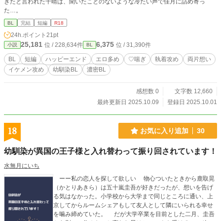
きたと言われた千晴は、聞いたことのないような冷たい声で佳月に詰め寄っ
た…。
BL
完結
短編
R18
24h.ポイント
21pt
25,181
6,375
位 / 228,634件
位 / 31,390件
小説
BL
BL
短編
ハッピーエンド
エロ多め
♡喘ぎ
執着攻め
両片想い
イケメン攻め
幼馴染BL
濃密BL
感想数 0
文字数 12,660
最終更新日 2025.10.09
登録日 2025.10.01
18
お気に入り追加
30
幼馴染が異国の王子様と入れ替わって振り回されています！
水無月にいち
ーー私の恋人を探して欲しい 物心ついたときから鹿取晃
（かとりあきら）は五十嵐圭吾が好きだったが、想いを告げ
る気はなかった。小学校から大学まで同じところに通い、上
京してからルームシェアもして友人として隣にいられる幸せ
を噛み締めていた。 だが大学卒業を目前とした二月、圭吾