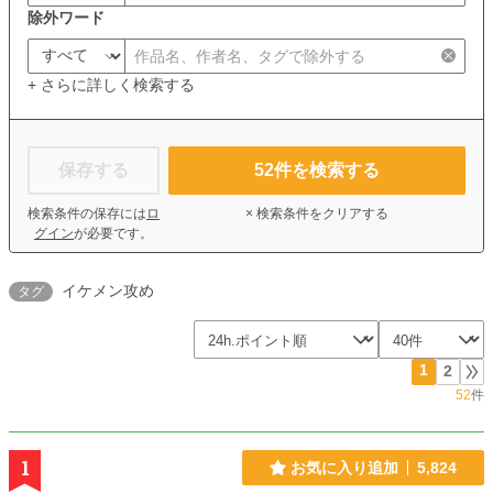
除外ワード
+ さらに詳しく検索する
保存する
52
件を検索する
検索条件の保存には
ロ
× 検索条件をクリアする
グイン
が必要です。
イケメン攻め
タグ
1
2
52
件
1
お気に入り追加
5,824