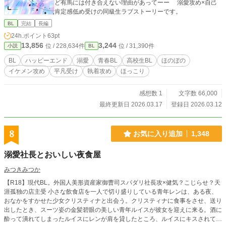
ど有馬には付き合えない理由があってーー 溺愛攻め×自己
肯定感低め受けの同級生ラブストーリーです。
BL
完結
長編
24h.ポイント
63pt
13,856
3,244
位 / 228,634件
位 / 31,390件
小説
BL
BL
ハッピーエンド
溺愛
青春BL
高校生BL
ほのぼの
イケメン攻め
平凡受け
執着攻め
ほっこり
感想数 1
文字数 66,000
最終更新日 2026.03.17
登録日 2026.03.12
8
お気に入り追加
1,348
溺愛社長とおいしい夜食屋
みつきみつか
【R18】現代BL。外国人美形資産家御曹司スパダリ社長攻×健気？こじらせ？天
涯孤独の店主受 小さな飲食店を一人で切り盛りしている青年レンは、ある夜、
おなかをすかせた少女クリスティナと出会う。クリスティナに食事をさせ、送り
出したとき、スーツ姿の金髪碧眼の美しい青年ルイスが彼女を迎えに来る。酒に
酔って潰れてしまったルイスにレンが肩を貸したところ、ルイスにキスされて、