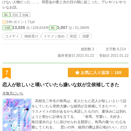
けない人物だった……。 同窓会の夜と次の日の朝に起こった、アレやソレやコ
レなお話。
BL
完結
短編
24h.ポイント
71pt
13,026
3,007
位 / 228,634件
位 / 31,390件
小説
BL
コメディ
地味受け
イケメン攻め
初恋
溺愛
感想数 3
文字数 8,214
最終更新日 2021.01.22
登録日 2021.01.22
7
お気に入り追加
169
恋人が欲しいと嘆いていたら嫌いな奴が立候補してきた
水無月にいち
高校生二年生の有馬は、友人たちと恋人が欲しいという話
をしていたら突然大嫌いな細貝が立候補してきたーー。 ク
ラスメイトの目があるから承諾したものの、夏休みには別れ
ようと密かに計画を立てる。 「有馬、可愛い。大好き」
毎日湯水のように浴びせられる賛辞に、有馬の傷ついた心を
癒してくれる。 思いの外、細貝の隣は居心地がいい。だけ