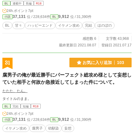
BL
連載中
長編
R18
24h.ポイント
7pt
37,131
9,912
位 / 228,634件
位 / 31,390件
小説
BL
BL
甘々
ハッピーエンド
イケメン攻め
完結
ほのぼの
感想数 6
文字数 43,968
最終更新日 2021.08.07
登録日 2021.07.17
31
お気に入り追加
103
腐男子の俺が最近勝手にパーフェクト総攻め様として妄想し
ていた相手と何故か急接近してしまった件について。
たたた、たん。
タイトルのまま。
BL
完結
短編
R18
24h.ポイント
7pt
37,131
9,912
位 / 228,634件
位 / 31,390件
小説
BL
イケメン攻め
腐男子
幼馴染
妄想