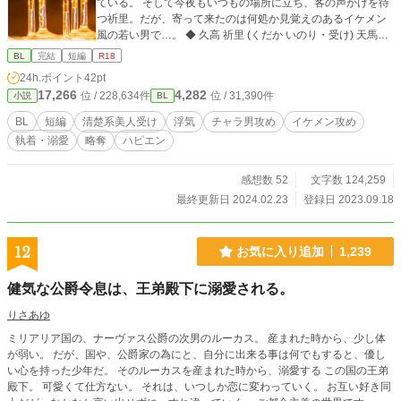
ている。 そして今夜もいつもの場所に立ち、客の声かけを待
つ祈里。だが、寄って来たのは何処か見覚えのあるイケメン
風の若い男で…。 ◆ 久高 祈里 (くだか いのり・受け) 天馬の
為に嫌々頑張ってたけど最近限界。 ◆ 天馬 (祈里以外の視点
BL
完結
短編
R18
の時はテンマ表記・攻め) 祈里の彼氏。売れないホスト。売れ
24h.ポイント
42pt
ないなら辞めたら良いのに。 ◆ 三須 麗都 (みす れいと・攻
17,266
4,282
位 / 228,634件
位 / 31,390件
小説
BL
め) 天馬の勤務するホストクラブのNO.1様。 目線ひとつでめ
ちゃくちゃ売り上げるし甲斐性ありあり執着心もありあり。
BL
短編
清楚系美人受け
浮気
チャラ男攻め
イケメン攻め
※ゆっくり更新です ※up後に色々訂正する事があります ※あ
執着・溺愛
略奪
ハピエン
くまでフィクションですので、あの方々のシ〇ギについても
当然フィクションです
感想数 52
文字数 124,259
最終更新日 2024.02.23
登録日 2023.09.18
12
お気に入り追加
1,239
健気な公爵令息は、王弟殿下に溺愛される。
りさあゆ
ミリアリア国の、ナーヴァス公爵の次男のルーカス。 産まれた時から、少し体
が弱い。 だが、国や、公爵家の為にと、自分に出来る事は何でもすると、優し
い心を持った少年だ。 そのルーカスを産まれた時から、溺愛する この国の王弟
殿下。 可愛くて仕方ない。 それは、いつしか恋に変わっていく。 お互い好き同