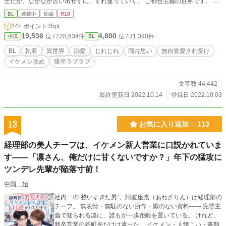
士だが、なかなか言い出せずに、すれ違っていく。 ご都合主義の世界です。 な
ので、ツッコミたい事は、心の中でお願いします。 暖かい目で見て頂ければ
BL
連載中
長編
R18
と。 よろしくお願いします！
24h.ポイント
35pt
19,536
4,800
位 / 228,634件
位 / 31,390件
小説
BL
BL
執着
異世界
溺愛
じれじれ
両片思い
無自覚愛され受け
イケメン攻め
後半ラブラブ
文字数 44,442
最終更新日 2022.10.14
登録日 2022.10.03
13
お気に入り追加
113
経理部の美人チーフは、イケメン新人営業に口説かれていま
す――「凛さん、俺だけに甘くないですか？」年下の猛攻に
ツンデレ先輩が陥落寸前！
中岡 始
社内一の“整いすぎた男”、阿波座凛（あわざりん）は経理部の
チーフ。 無表情・無駄のない所作・隙のない資料―― 完璧主
義で知られる凛に、誰もが一歩距離を置いている。 けれど、
新卒営業の谷町光だけは違った。 イケメン・人懐こい・書類