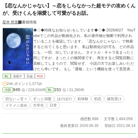
【恋なんかじゃない】～恋をしらなかった超モテの攻めくん
が、受けくんを溺愛して可愛がるお話。
星井 悠里
書籍情報
◆◇◆特殊なお知らせ↓をしています◆◇◆ 2026/6/27 YouT
ubeでこの作品が動画化され、私の著作物が無断で利用され
ていることを確認しています。「恋なんかじゃない」で検索
すると出てくると思います。 私は動画化の許可を、どの作品
にも、一切、出していません。 タイトル・キャラ名まったく
同じですが、まったくの無関係です。 再生すると閲覧回数に
貢献してしまうので、閲覧せず、 小説の方でお楽しみいただ
けたら幸いです。 もし「通報」という機能を使って意思表示
をしていただける方がいらっしゃいましたら、皆様が安全な
BL
連載中
長編
R18
形でご協力いただけると、とても心強いです。 「恋なんかじ
24h.ポイント
1,377pt
ゃない」で検索しても出てこなくなるのを願って。 とりあえ
945
151
位 / 228,634件
位 / 31,390件
小説
BL
ず、動画からこちらにくる方もいるかもしれませんので、こ
の文章をしばらく載せておきます。 ◆◇◆ のどかに甘々を読
切ない→甘々
ずっと溺愛
ほのぼの
初体験
初恋
健気受け
みたい方、ぜひ…♡ 超モテまくりで遊んではいたけど好きっ
イケメン攻め
大学生
日常
て気持ちも執着も知らなかった攻めくんが、平凡だけど可愛
らしい受けくんを好きになって執着も知って、これ以上ない
位、猫可愛がりに可愛がるお話です(*´艸`*)♡ 中の皆、ちょっ
感想数 898
文字数 1,484,058
とずつ色々成長もしているはず……(*'ω'*) ※ただただ、好き
最終更新日 2026.06.30
登録日 2021.06.14
な幸せ世界を楽しく書いてます♡ ご一緒にほのぼの楽しんで
頂けたら嬉しいです。 お気にいり登録＆感想を頂けると更新