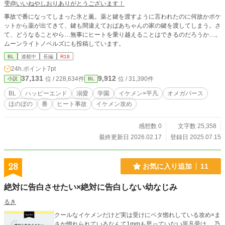
雫@いいねやしおりありがとうございます！
事故で番になってしまった氷と薫。薬と鍵を渡すように言われたのに何故かポケ
ットから薬が出てきて、鍵も間違えておばあちゃんの家の鍵を渡してしまう。さ
て、どうなることやら…無事にヒートを乗り越えることはできるのだろうか…。
ムーンライトノベルズにも投稿しています。
BL
連載中
長編
R18
24h.ポイント
7pt
37,131
9,912
位 / 228,634件
位 / 31,390件
小説
BL
BL
ハッピーエンド
溺愛
学園
イケメン×平凡
オメガバース
ほのぼの
番
ヒート事故
イケメン攻め
感想数 0
文字数 25,358
最終更新日 2026.02.17
登録日 2025.07.15
28
お気に入り追加
11
絶対に告白させたい×絶対に告白しない幼なじみ
るき
クールなイケメンだけど実は受けにベタ惚れしている攻め×ま
さか惚れられているなんて1mmも思っていない平凡受け 乃