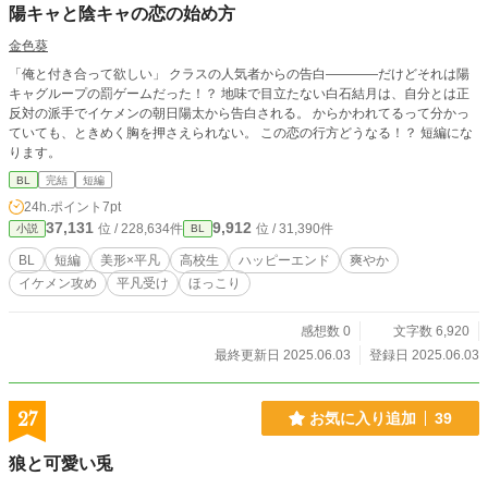
陽キャと陰キャの恋の始め方
金色葵
「俺と付き合って欲しい」 クラスの人気者からの告白――――だけどそれは陽
キャグループの罰ゲームだった！？ 地味で目立たない白石結月は、自分とは正
反対の派手でイケメンの朝日陽太から告白される。 からかわれてるって分かっ
ていても、ときめく胸を押さえられない。 この恋の行方どうなる！？ 短編にな
ります。
BL
完結
短編
24h.ポイント
7pt
37,131
9,912
位 / 228,634件
位 / 31,390件
小説
BL
BL
短編
美形×平凡
高校生
ハッピーエンド
爽やか
イケメン攻め
平凡受け
ほっこり
感想数 0
文字数 6,920
最終更新日 2025.06.03
登録日 2025.06.03
27
お気に入り追加
39
狼と可愛い兎