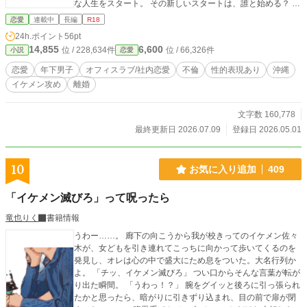
な人生をスタート。 その新しいスタートは、誰と始める？ 宮
本 賢吾・・・・『wreath』のmen's本店の店長。若いが意
恋愛
連載中
長編
R18
思がしっかりしていて真っすぐ一途。 ずっと面倒を見てもら
24h.ポイント
56pt
っていた香菜に恋をする年下男子。 相田 拓哉・・・・香菜
14,855
6,600
位 / 228,634件
位 / 66,326件
小説
恋愛
の直属の上司で、香菜の１歳年上。ずっと香菜を思っていて
お互い既婚の中付き合いだすが、相田の浮ついた行動が原因
恋愛
年下男子
オフィスラブ/社内恋愛
不倫
性的表現あり
沖縄
で別れる事となった。 茂木 孝・・・・香菜の旦那。１歳年
イケメン攻め
離婚
上で普段は小さな商社で働いているが、香菜のは嘘をついて
内縁の妻とその子供との２重生活。 それが香菜にバレてしま
い離婚をする事になるが、会社での立場が悪くなるため香菜
文字数 160,778
には離婚の手続きはもう少し先にして欲しいと頼むダメ旦
最終更新日 2026.07.09
登録日 2026.05.01
那。 さーちゃん・・・・『wreath』の本社で週３の時短パー
トの40代女性。既婚で1人の子共あり。 香菜の隣の席で、い
つも優しく香菜を励ますお姉さん的存在。 志村 速
10
お気に入り追加
409
人・・・・相田と同期の『wreath』営業。昔から香菜の事好
きだが今更素直にそう言えず、セクハラを繰り返し香菜には
「イケメン滅びろ」って呪ったら
かなり嫌われている。 秋葉 大河・・・・『wreath』men's
本店の副店長。宮本を兄のように慕い香菜の事も本当の姉の
竜也りく
書籍情報
ように信頼している可愛い弟分。 他にも沢山濃いキャラ登場
うわー……。 廊下の向こうから我が校きってのイケメン佐々
いたしますが、ネタバレになってしまう為ここまで♡ 最後ま
木が、女どもを引き連れてこっちに向かって歩いてくるのを
でどうぞよろしくお願いいたします。
発見し、オレは心の中で盛大にため息をついた。大名行列か
よ。 「チッ、イケメン滅びろ」 つい口からそんな言葉が転が
り出た瞬間。 「うわっ！？」 腕をグイッと後ろに引っ張られ
たかと思ったら、暗がりに引きずり込まれ、目の前で扉が閉