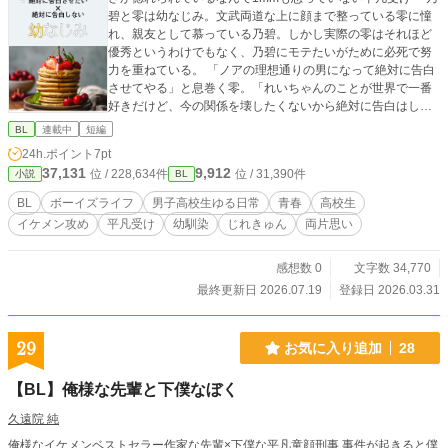
碧と零は幼なじみ。文武両道な上に顔まで整っている零に憧
れ、親友として慕っている乃碧。しかし実際の零はそれほど
優秀というわけでもなく、乃碧にモテたいがために必死で努
力を重ねている。 「ノアの理想通りの男になって絶対に告白
させてやる」と息巻く零。「れいちゃんのことが世界で一番
好きだけど、今の関係を壊したくないから絶対に告白はしな
い」と決意する乃碧。そんなふたりの胸キュンな日常。
BL
連載中
短編
24h.ポイント
7pt
37,131
9,912
位 / 228,634件
位 / 31,390件
小説
BL
BL
ボーイズライフ
男子高校生ゆる日常
青春
高校生
イケメン攻め
平凡受け
幼馴染
じれきゅん
両片思い
感想数 0
文字数 34,770
最終更新日 2026.07.19
登録日 2026.03.31
29
お気に入り追加
28
【BL】俺様な先輩と下僕なぼく
久遠院 純
俺様なイケメンベストセラー作家な先輩×下僕な平凡童顔刑事 事件が起きると僕