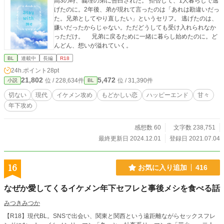
高3の時、義理の弟に告白された。 拒否して、1人暮らしで逃
げたのに。2年後、弟が現れて言ったのは「あれは勘違いだっ
た。兄弟としてやり直したい」というセリフ。 逃げたのは、
嫌いだったからじゃない。ただどうしても受け入れられなか
っただけ。 兄弟に戻るために一緒に暮らし始めたのに。ど
んどん、想いが溢れていく。
BL
連載中
長編
R18
24h.ポイント
28pt
21,802
5,472
位 / 228,634件
位 / 31,390件
小説
BL
切ない
現代
イケメン攻め
もどかしい恋
ハッピーエンド
甘々
年下攻め
感想数 60
文字数 238,751
最終更新日 2024.12.01
登録日 2021.07.04
16
お気に入り追加
416
なぜか愛してくるイケメン年下セフレと事後メシを食べる話
みつきみつか
【R18】現代BL。SNSで出会い、関東と関西という遠距離ながらセックスフレ