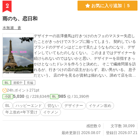
気力upします(*'ω'*)♡ 匿名がよろしければ、Twitterのマシュ
2
お気に入り追加
5
マロから♡ 頂けると嬉しいです♡ モロツヨシさまの「人間
(男)メーカー(仮)」で、キャラのイメージを作らせて頂きまし
雨のち、恋日和
た。 ◇ ◇ ◇ ◇ あまもあもさま に描いて頂いた素敵な
表紙を大賞期間だけ公開してます🩷 https://xfolio.jp/portfolio/a
水無瀬 蒼
mamoamo またいつか、表紙として、お見せすることがある
デザイナーの吉澤優馬は行きつけのカフェのマスター失恋し
と思います🩷
たことがきっかけでスランプに陥ってしまう。 契約している
ブランドのデザインはどこかで見たようなものになり、デザ
インしていてもたのしなくない。 このままではデザイナーを
続けられないのではないかと思い、デザイナーを目指すきっ
かけとなったドレスを作ろうと決めた。 そこで繊維問屋を訪
れるが、行きつけの店の店主がおらず、若い男がいる。 息子
だという。 店の中を見るが資材は揃わない。諦めて店を出よ
うとすると一週間くれと言い、そこから必要な資材は揃えて
BL
連載中
長編
貰う。 しかし、ひとつのレースだけが見つからない。 そこか
24h.ポイント
271pt
らレース探しが始まるーー ------ 吉澤優馬（32）デザイナー
5,030
985
位 / 228,634件
位 / 31,390件
小説
BL
青海淳（29）繊維問屋店主 「切なくて、恋しくて」の優馬さ
んを幸せにするお話です。
BL
ハッピーエンド
切ない
デザイナー
イケメン攻め
年上攻め×年下受け
イケメン
感想数 0
文字数 38,099
最終更新日 2026.08.07
登録日 2026.07.21