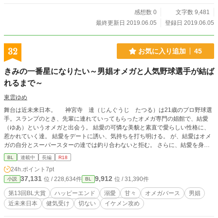
感想数 0
文字数 9,481
最終更新日 2019.06.05
登録日 2019.06.05
32
お気に入り追加
45
きみの一番星になりたい～男娼オメガと人気野球選手が結ば
れるまで～
東雲ゆめ
舞台は近未来日本。 神宮寺 達（じんぐうじ たつる）は21歳のプロ野球選
手。スランプのとき、先輩に連れていってもらったオメガ専門の娼館で、結愛
（ゆあ）というオメガと出会う。 結愛の可憐な美貌と素直で愛らしい性格に、
惹かれていく達。 結愛をデートに誘い、気持ちを打ち明ける。 が、結愛はオメ
ガの自分とスーパースターの達では釣り合わないと拒む。 さらに、結愛を身請
けしたいという大富豪の客も現われて…… この物語は、オメガ風俗で働いてい
BL
連載中
長編
R18
た不幸な過去を持つオメガが、優しい野球選手に愛されて幸せになるまでを描い
24h.ポイント
7pt
ています。 ーーーーーーーーーーーーーーーーーーーーーーーーーーーーーー
37,131
9,912
位 / 228,634件
位 / 31,390件
小説
BL
性描写の強い回にはタイトルの横に※をつけています。
第13回BL大賞
ハッピーエンド
溺愛
甘々
オメガバース
男娼
近未来日本
健気受け
切ない
イケメン攻め