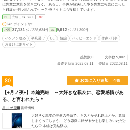
は先輩に意見を聞きに行く。 ある日、事件が解決した事を先輩に報告に言った
ら何故か押し倒されて⋯⋯？ 他サイトにも投稿しています。
BL
完結
ｼｮｰﾄｼｮｰﾄ
R18
24h.ポイント
7pt
37,131
9,912
位 / 228,634件
位 / 31,390件
小説
BL
イケメン攻め
平凡受け
BL
短編
ハッピーエンド
作家×刑事
おまけは別サイト
感想数 0
文字数 5,802
最終更新日 2022.08.11
登録日 2022.08.11
30
お気に入り追加
448
【+月ノ夜+】本編完結 ～大好きな親友に、恋愛感情があ
る、と言われたら＊
星井 悠里
書籍情報
大好きな親友の突然の告白で、キスとかそれ以上とか、意識
しまくってしまう。 どう恋愛に転がるかをお楽しみいただけ
たら♡ 本編は完結済み。