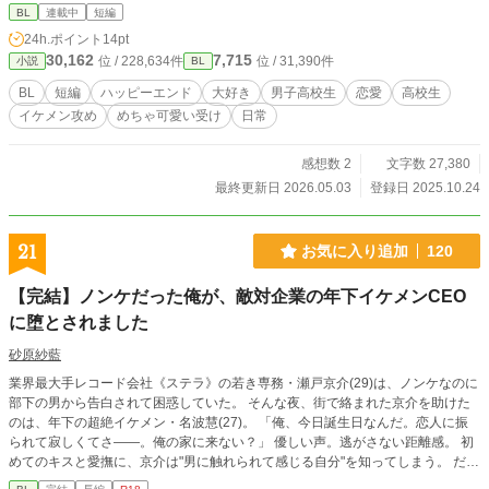
BL
連載中
短編
24h.ポイント
14pt
30,162
7,715
位 / 228,634件
位 / 31,390件
小説
BL
BL
短編
ハッピーエンド
大好き
男子高校生
恋愛
高校生
イケメン攻め
めちゃ可愛い受け
日常
感想数 2
文字数 27,380
最終更新日 2026.05.03
登録日 2025.10.24
21
お気に入り追加
120
【完結】ノンケだった俺が、敵対企業の年下イケメンCEO
に堕とされました
砂原紗藍
業界最大手レコード会社《ステラ》の若き専務・瀬戸京介(29)は、ノンケなのに
部下の男から告白されて困惑していた。 そんな夜、街で絡まれた京介を助けた
のは、年下の超絶イケメン・名波慧(27)。 「俺、今日誕生日なんだ。恋人に振
られて寂しくてさ――。俺の家に来ない？」 優しい声。逃がさない距離感。 初
めてのキスと愛撫に、京介は"男に触れられて感じる自分"を知ってしまう。 だ
が、その一週間後。 日本最大級の音楽フェス《SONIC WAVE》―― 経済効果10