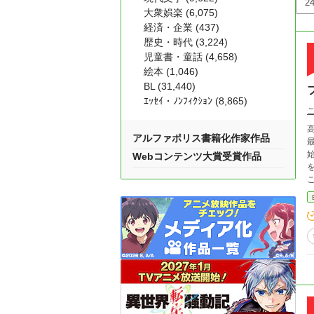
大衆娯楽 (6,075)
経済・企業 (437)
歴史・時代 (3,224)
児童書・童話 (4,658)
絵本 (1,046)
BL (31,440)
ｴｯｾｲ・ﾉﾝﾌｨｸｼｮﾝ (8,865)
アルファポリス書籍化作家作品
Webコンテンツ大賞受賞作品
を
こか不
ら