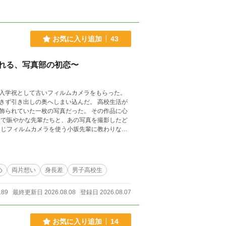
お気に入り追加
43
）れる、写真部の初恋〜
入学祝として古いフィルムカメラをもらった。
出しの奥へしまい込んだ。 高校生活が
飾られていた一枚の写真だった。 その作品に心
、その理由が銀二自身はわからずにいた。 ファ
始まる、爽やかで甘酸っぱい青春ＢＬ。
め
両片想い
身長差
男子高校生
189
最終更新日 2026.08.08
登録日 2026.08.07
お気に入り追加
14