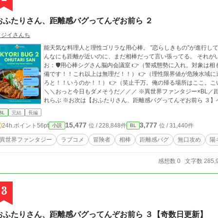
おふたりさん、距離感バグってんぞお前ら ２
フジイさんち
能天気な料理人と理性ゴリラな用心棒。 "恋らしきもの"が進行し
んなにも距離が近いのに、まだ相棒だって言い張ってる。 それがい
お：🛡️用心棒シグさん脳内会議室 👉（警戒態勢に入れ。対象は
備です！！これ以上は無理だ！！） 👉（理性限界値が危険水域に
ろと！！いうのか！！） 👉（笑止千万。俺の帰る場所はここ。こいつ
＼＼おっと今日もダメそうだ／／／ ※異世界ファンタジー×BL／距離がおかしい ※たまに真面目／ギャグ甘／いず
れらぶ ※お次は【おふたりさん、距離感バグってんぞお前ら ３】
BL
完結
長編
15,477
3,777
24h.ポイント
56pt
位 / 228,848件
位 / 31,440件
小説
BL
異世界ファンタジー
ラブコメ
冒険者
相棒
距離感バグ
無口攻め
陽
感想数 0
文字数 285,
3
おふたりさん、距離感バグってんぞお前ら ３【奇数日更新】