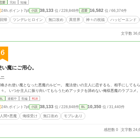
恋愛
完結
短編
38,133
16,582
24h.ポイント
7pt
位 / 228,848件
位 / 66,374件
小説
恋愛
回帰
ツンデレヒロイン
無口攻め
異世界
神々の祝福
ハッピーエンド
文字数 36,
6
使い魔にご用心。
リー
され使い魔となった悪魔のルビー。 魔法使いの主人に恋するも、相手にしてもらえず。 たまった欲を別の男たちで発散する
日々。 いつか主人に振り向いてもらうためアッタクを諦めない俺様悪魔のラブコメ
BL
連載中
長編
R18
38,133
10,350
24h.ポイント
7pt
位 / 228,848件
位 / 31,440件
小説
BL
人間×悪魔
俺様受け
無口攻め
モブレあり
感想数 0
文字数 24,