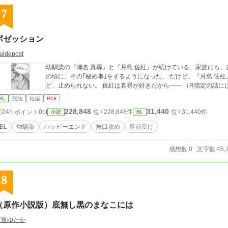
7
ポゼッション
uidepost
幼馴染の『瀬名 真尋』と『月島 佐紅』が続けている、家族にも、
の頃に、その｢秘め事｣をするようになった。 だけど、『月島 佐紅』はそろそろやめなくてはと思っている。 だけ
ど、止められない。 佐紅は真尋が好き
BL
完結
短編
R18
228,848
31,440
24h.ポイント
0pt
位 / 228,848件
位 / 31,440件
小説
BL
BL
幼馴染
ハッピーエンド
無口攻め
男前受け
感想数 0
文字数 45,
8
（原作小説版）底無し黒のまなこには
素笛ゆたか