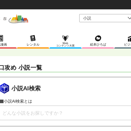
Web
稿漫画
レンタル
絵本ひろば
ビジ
コンテンツ大賞
口攻め 小説一覧
小説AI検索
小説AI検索とは