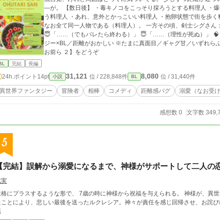
―が。 【数日後】 ・毒キノコをこっそり採ろうとする料理人 ・爆弾発言をする料理人 ・風呂に一緒に入ろうと誘
う料理人 ・あれ、意外とかっこいい料理人 ・抱卵状態で街を歩く料
なお全て同一人物である（料理人）。 一方その頃、剣士シグさん： 😇「……（好きだ）」 😇「……（可愛い）」
😇「……（でもバレたら終わる）」 😇「……（理性が死ぬ）」 🧠「脳内会
ジー×BL／距離がおかしい ※たまに真面目／ギャグ甘／いずれら
お前ら ２】をどうぞ
BL
完結
長編
31,121
8,080
24h.ポイント
14pt
位 / 228,848件
位 / 31,440件
小説
BL
異世界ファンタジー
冒険者
相棒
コメディ
距離感バグ
溺愛（なお受
感想数 0
文字数 349,
5
【完結】誤解から溺愛になるまで、神様がサポートして二人の
成実
性格にプラスするような形で、 7歳の時に神様から祝福を与えられる。 神様が、異
たことにより、悲しい最後を送ったルクレシア。神々が責任を感じ回帰させ、お詫び
話