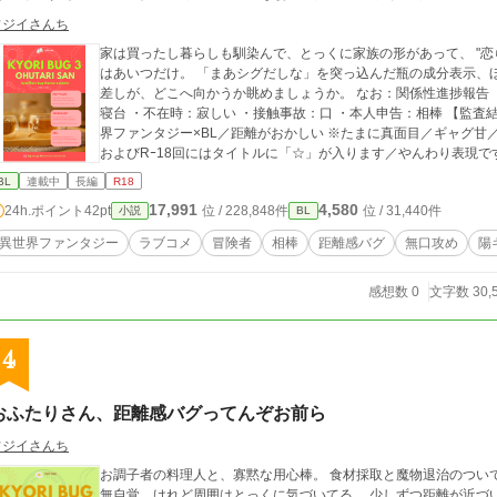
フジイさんち
家は買ったし暮らしも馴染んで、とっくに家族の形があって、 "恋
はあいつだけ。 「まあシグだしな」を突っ込んだ瓶の成分表示、ほんとに"相棒
差しが、どこへ向かうか眺めましょうか。 なお：関係性進捗報告 ・居住地：同一 ・寝室：同一 ・就寝場所：同一
寝台 ・不在時：寂しい ・接触事故：口 ・本人申告：相棒 【監査結果】 虚偽の疑いあり。継続観測とする。 ※異世
界ファンタジー×BL／距離がおかしい ※たまに真面目／ギャグ甘／い
およびRｰ18回にはタイトルに「☆」が入ります／やんわり表現で
BL
連載中
長編
R18
17,991
4,580
24h.ポイント
42pt
位 / 228,848件
位 / 31,440件
小説
BL
異世界ファンタジー
ラブコメ
冒険者
相棒
距離感バグ
無口攻め
陽
感想数 0
文字数 30,
4
おふたりさん、距離感バグってんぞお前ら
フジイさんち
お調子者の料理人と、寡黙な用心棒。 食材採取と魔物退治のついで
無自覚、けれど周囲はとっくに気づいてる。 少しずつ距離が近づい