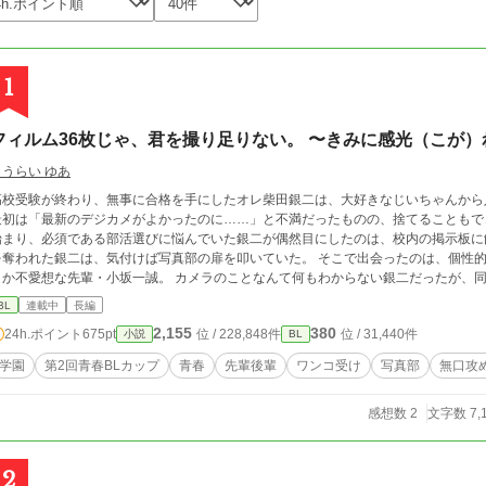
1
フィルム36枚じゃ、君を撮り足りない。 〜きみに感光（こが
こうらい ゆあ
高校受験が終わり、無事に合格を手にしたオレ柴田銀二は、大好きなじいちゃんから
最初は「最新のデジカメがよかったのに……」と不満だったものの、捨てることもできず引き
始まり、必須である部活選びに悩んでいた銀二が偶然目にしたのは、校内の掲示板に
奪われた銀二は、気付けば写真部の扉を叩いていた。 そこで出会ったのは、個性的で賑やかな先輩たちと、あの写真を撮影したど
愛想な先輩・小坂一誠。 カメラのことなんて何もわからない銀二だったが、同じフィルムカメラを使う小坂先輩に教わりなが
、少しずつ写真の魅力と「撮る楽しさ」に夢中になっていく。 ファインダー越しに見つめるイチ先輩の真剣な横顔。 ふとした瞬間
BL
連載中
長編
に見せる優しい笑顔。 そんな彼の顔を見るたび、胸は不思議なくらい高鳴る。 けれど
2,155
380
24h.ポイント
675pt
位 / 228,848件
位 / 31,440件
小説
BL
インダー越しに重なっていく景色と、少しずつ色づいていく恋心。 一枚の写真から
学園
第2回青春BLカップ
青春
先輩後輩
ワンコ受け
写真部
無口攻
感想数 2
文字数 7,
2