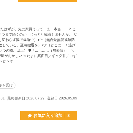
てたはずが、先に家買うって、え、本当……？ こ
つまで続くのか、じっとり観察しませんか。 な
相も変わらず隣で爆睡中） 👉（無自覚無警戒無防
達している。至急撤退を） 👉（どこに！！逃げ
の隣。以上） 🛡️「…………（無表情）」 ＼
へどうぞ
キャ受け
901
最終更新日 2026.07.29
登録日 2026.05.09
お気に入り追加
3