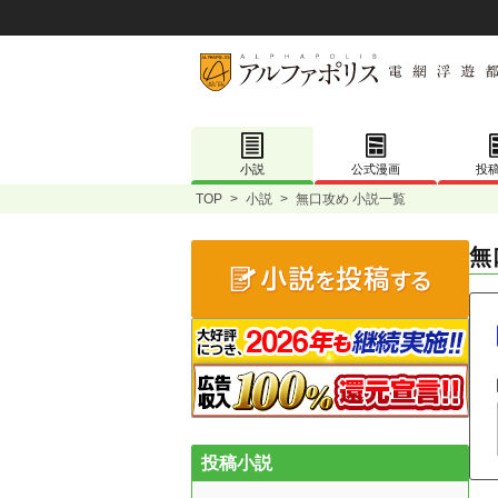
小説
公式漫画
投
TOP
>
小説
>
無口攻め 小説一覧
無
投稿小説