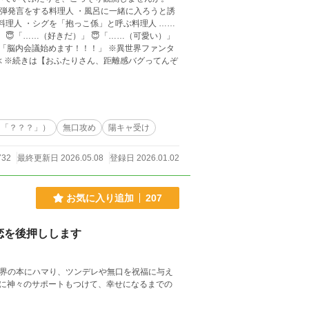
理人 ・シグを「抱っこ係」と呼ぶ料理人 ……
議始めます！！！」 ※異世界ファンタ
ぶ ※続きは【おふたりさん、距離感バグってんぞ
け「？？？」）
無口攻め
陽キャ受け
732
最終更新日 2026.05.08
登録日 2026.01.02
お気に入り追加
207
恋を後押しします
世界の本にハマり、ツンデレや無口を祝福に与え
に神々のサポートもつけて、幸せになるまでの