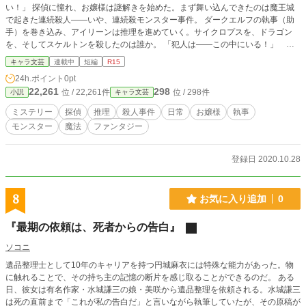
い！」 探偵に憧れ、お嬢様は謎解きを始めた。まず舞い込んできたのは魔王城
で起きた連続殺人――いや、連続殺モンスター事件。 ダークエルフの執事（助
手）を巻き込み、アイリーンは推理を進めていく。サイクロプスを、ドラゴン
を、そしてスケルトンを殺したのは誰か。 「犯人は――この中にいる！」 一
度は言ってみたいこのセリフを、お嬢様は言い放つ。 ※作者はバリバリのワト
キャラ文芸
連載中
短編
R15
ソンです。ノリと雰囲気を楽しむ、いい意味で『頭を使わないミステリ』を目指
24h.ポイント
0pt
しました。一緒に「な、なんだってー⁉」と言っていただければ幸いです。一話
22,261
298
位 / 22,261件
位 / 298件
小説
キャラ文芸
一話も短め。
ミステリー
探偵
推理
殺人事件
日常
お嬢様
執事
モンスター
魔法
ファンタジー
登録日 2020.10.28
8
お気に入り追加
0
『最期の依頼は、死者からの告白』
ソコニ
遺品整理士として10年のキャリアを持つ円城麻衣には特殊な能力があった。物
に触れることで、その持ち主の記憶の断片を感じ取ることができるのだ。 ある
日、彼女は有名作家・水城謙三の娘・美咲から遺品整理を依頼される。水城謙三
は死の直前まで「これが私の告白だ」と言いながら執筆していたが、その原稿が