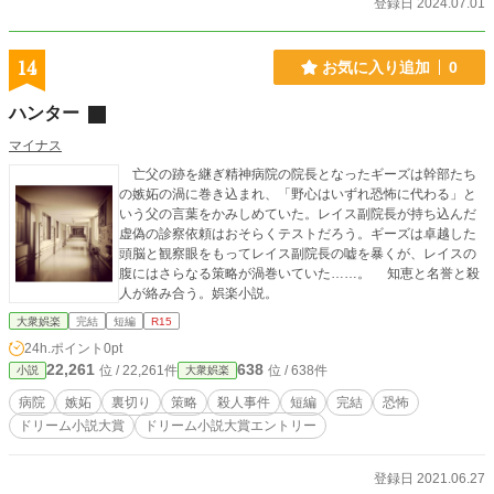
登録日 2024.07.01
14
お気に入り追加
0
ハンター
マイナス
亡父の跡を継ぎ精神病院の院長となったギーズは幹部たち
の嫉妬の渦に巻き込まれ、「野心はいずれ恐怖に代わる」と
いう父の言葉をかみしめていた。レイス副院長が持ち込んだ
虚偽の診察依頼はおそらくテストだろう。ギーズは卓越した
頭脳と観察眼をもってレイス副院長の嘘を暴くが、レイスの
腹にはさらなる策略が渦巻いていた……。 知恵と名誉と殺
人が絡み合う。娯楽小説。
大衆娯楽
完結
短編
R15
24h.ポイント
0pt
22,261
638
位 / 22,261件
位 / 638件
小説
大衆娯楽
病院
嫉妬
裏切り
策略
殺人事件
短編
完結
恐怖
ドリーム小説大賞
ドリーム小説大賞エントリー
登録日 2021.06.27