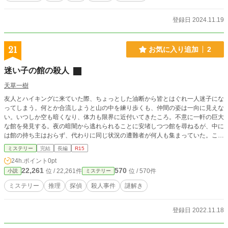
登録日 2024.11.19
21
お気に入り追加
2
迷い子の館の殺人
天草一樹
友人とハイキングに来ていた際、ちょっとした油断から皆とはぐれ一人迷子にな
ってしまう。何とか合流しようと山の中を練り歩くも、仲間の姿は一向に見えな
い。いつしか空も暗くなり、体力も限界に近付いてきたころ。不意に一軒の巨大
な館を発見する。夜の暗闇から逃れられることに安堵しつつ館を尋ねるが、中に
は館の持ち主はおらず、代わりに同じ状況の遭難者が何人も集まっていた。こん
な珍しいこともあるのかと不思議に思っていると、遭難者の一人が姿を消し、さ
ミステリー
完結
長編
R15
らに館から出られなくなり……そして再び館が外界から繋がったとき、新たに
24h.ポイント
0pt
『死神探偵』と呼ばれる探偵が迷い込んできて――
22,261
570
位 / 22,261件
位 / 570件
小説
ミステリー
ミステリー
推理
探偵
殺人事件
謎解き
登録日 2022.11.18