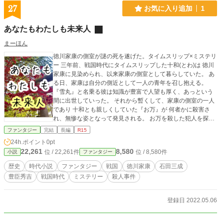
27
お気に入り追加
1
あなたもわたしも未来人
まーほん
徳川家康の側室が謎の死を遂げた。タイムスリップ×ミステリ
ー 三年前、戦国時代にタイムスリップした十和(とわ)は 徳川
家康に見染められ、以来家康の側室として暮らしていた。 あ
る日、家康は自分の側近として一人の青年を召し抱える。
『雪丸』と名乗る彼は知識が豊富で人望も厚く、あっという
間に出世していった。 それから暫くして、家康の側室の一人
であり 十和とも親しくしていた『お万』が 何者かに殺害さ
れ、無惨な姿となって発見される。 お万を殺した犯人を探す
為、雪丸に協力を仰ぎ調査を始めた十和だったが、この事件
ファンタジー
完結
長編
R15
の背景には十和が想像する以上に 多くの人物が絡んでいた。
24h.ポイント
0pt
そして雪丸と行動を共にする中で、 彼の言動に違和感を持つ
22,261
8,580
位 / 22,261件
位 / 8,580件
小説
ファンタジー
ようになり……？ 戦国の世で出会った男女が 見つけ出した答
えとは——
歴史
時代小説
ファンタジー
戦国
徳川家康
石田三成
豊臣秀吉
戦国時代
ミステリー
殺人事件
登録日 2022.05.06