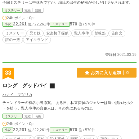
今回ミステリーは中休みですが、瑠琉の出生の秘密が少しだけ明かされます。
ミステリー
完結
短編
24h.ポイント
0pt
22,261
570
位 / 22,261件
位 / 570件
小説
ミステリー
ミステリー
兄と妹
安楽椅子探偵
殺人事件
甘味処
告白文
謎の一族
アイルランド
登録日 2021.03.19
33
お気に入り追加
0
ロング グッドバイ
ハナイ マツリカ
チャンドラーの有名小説原案。 ある日、私立探偵のジェシーは酔い潰れたホク
トを拾う。殺人事件の真犯人は。その先にあるものは。
ミステリー
完結
長編
24h.ポイント
0pt
22,261
570
位 / 22,261件
位 / 570件
小説
ミステリー