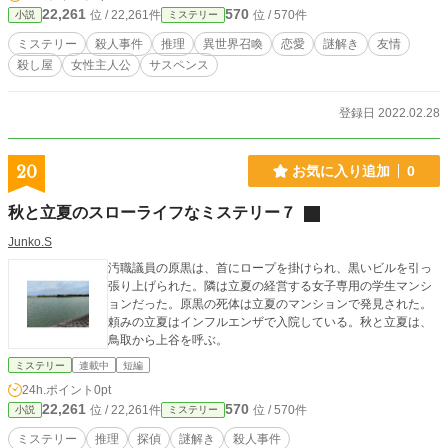
22,261
570
位 / 22,261件
位 / 570件
小説
ミステリー
ミステリー
殺人事件
推理
異世界召喚
恋愛
謎解き
友情
殺し屋
女性主人公
サスペンス
登録日 2022.02.28
20
お気に入り追加
0
秋と立夏のスローライフなミステリー７
Junko.S
汚職議員の原黒は、首にロープを掛けられ、黒いビルを引っ
張り上げられた。隣は立夏の経営する女子専用の学生マンシ
ョンだった。原黒の死体は立夏のマンションで発見された。
頼みの立夏はインフルエンザで入院している。秋と立夏は、
鳥取から上谷を呼ぶ。
ミステリー
連載中
短編
24h.ポイント
0pt
22,261
570
位 / 22,261件
位 / 570件
小説
ミステリー
ミステリー
推理
探偵
謎解き
殺人事件