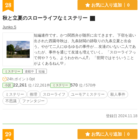
28
お気に入り追加
0
秋と立夏のスローライフなミステリー
Junko.S
短編連作です。かつ関西弁が随所に出てきます。 下宿を追い
出された西園寺秋は、九条財閥の跡取りの九条立夏と出会
う。やがて二人にゆるゆるの事件が.... 友達のいない二人であ
ったが、事件を通じて友達も増えていく。 「スローライフっ
て何や？うち、ようわかれへん⁉」 「世間ではそういうこと
がよくあるねん💛」
ミステリー
連載中
短編
24h.ポイント
0pt
22,261
570
位 / 22,261件
位 / 570件
小説
ミステリー
ミステリー
推理
スローライフ
ユーモアミステリー
殺人事件
不思議
ファンタジー
登録日 2024.11.18
29
お気に入り追加
0