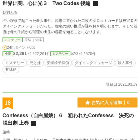
世界に闇、心に光３ Two Codes 後編
朝羽ふる
占い喫茶で起こった殺人事件。現場に置かれた二枚のタロットカードは被害者の
ダイイングメッセージだった。瑠琉の鋭い推理が謎を解き明かします。そして波
流は母の手紙から瑠琉の出生の秘密を知ることになります。
ミステリー
完結
短編
24h.ポイント
0pt
22,261
570
位 / 22,261件
位 / 570件
小説
ミステリー
ミステリー
兄と妹
安楽椅子探偵
ダイイングメッセージ
殺人事件
甘味処
登録日 2021.03.19
18
お気に入り追加
0
Confesess（自白屋娘）６ 狙われたConfesess 決死の
脱出劇 上巻
蓮時