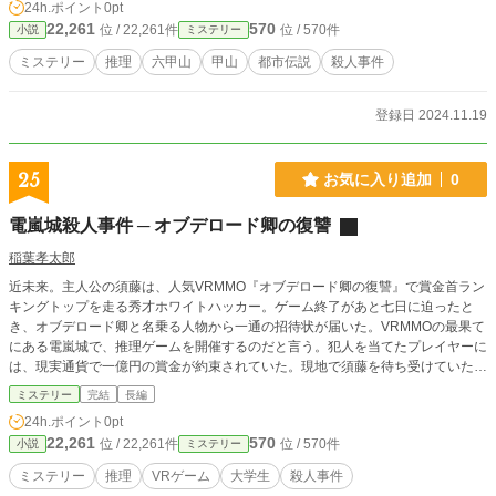
24h.ポイント
0pt
22,261
570
位 / 22,261件
位 / 570件
小説
ミステリー
ミステリー
推理
六甲山
甲山
都市伝説
殺人事件
登録日 2024.11.19
25
お気に入り追加
0
電嵐城殺人事件 ─ オブデロード卿の復讐
稲葉孝太郎
近未来。主人公の須藤は、人気VRMMO『オブデロード卿の復讐』で賞金首ラン
キングトップを走る秀才ホワイトハッカー。ゲーム終了があと七日に迫ったと
き、オブデロード卿と名乗る人物から一通の招待状が届いた。VRMMOの最果て
にある電嵐城で、推理ゲームを開催するのだと言う。犯人を当てたプレイヤーに
は、現実通貨で一億円の賞金が約束されていた。現地で須藤を待ち受けていたの
は、八人のライバルと、ひとつの死体。須藤は犯人をつきとめ、賞金を手に入れ
ミステリー
完結
長編
ることができるのか？
24h.ポイント
0pt
22,261
570
位 / 22,261件
位 / 570件
小説
ミステリー
ミステリー
推理
VRゲーム
大学生
殺人事件