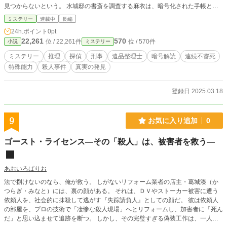
見つからないという。 水城邸の書斎を調査する麻衣は、暗号化された手帳と未
発表の原稿断片を発見する。元刑事の榊原隆一の協力を得て解読に取り組むと、
ミステリー
連載中
長編
1994年に起きた「青嵐会」という文学サークルのメンバーの連続不審死事件と
24h.ポイント
0pt
水城謙三の関わりが浮かび上がる。
22,261
570
位 / 22,261件
位 / 570件
小説
ミステリー
ミステリー
推理
探偵
刑事
遺品整理士
暗号解読
連続不審死
特殊能力
殺人事件
真実の発見
登録日 2025.03.18
9
お気に入り追加
0
ゴースト・ライセンス―その「殺人」は、被害者を救う―
あおいろぱりお
法で捌けないのなら、俺が救う。 しがないリフォーム業者の店主・葛城湊（か
つらぎ・みなと）には、裏の顔がある。 それは、ＤＶやストーカー被害に遭う
依頼人を、社会的に抹殺して逃がす『失踪請負人』としての顔だ。 彼は依頼人
の部屋を、プロの技術で「凄惨な殺人現場」へとリフォームし、加害者に「死ん
だ」と思い込ませて追跡を断つ。 しかし、その完璧すぎる偽装工作は、一人の