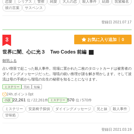
恋愛
シリアス
警察
純愛
大人の恋
殺人事件
結婚
筑紫榛名
彼の言葉
サスペンス
登録日 2021.07.17
3
お気に入り追加
0
世界に闇、心に光３ Two Codes 前編
朝羽ふる
占い喫茶で起こった殺人事件。現場に置かれた二枚のタロットカードは被害者の
ダイイングメッセージだった。瑠琉の鋭い推理が謎を解き明かします。そして波
流は母の手紙から瑠琉の出生の秘密を知ることになります。
ミステリー
完結
短編
24h.ポイント
0pt
22,261
570
位 / 22,261件
位 / 570件
小説
ミステリー
ミステリー
安楽椅子探偵
ダイイングメッセージ
兄と妹
殺人事件
甘味処
登録日 2021.03.19