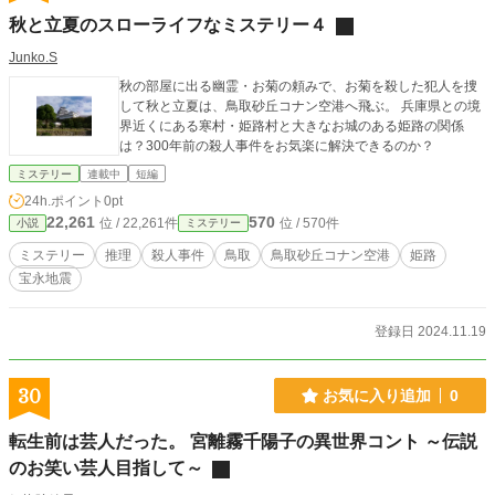
秋と立夏のスローライフなミステリー４
Junko.S
秋の部屋に出る幽霊・お菊の頼みで、お菊を殺した犯人を捜
して秋と立夏は、鳥取砂丘コナン空港へ飛ぶ。 兵庫県との境
界近くにある寒村・姫路村と大きなお城のある姫路の関係
は？300年前の殺人事件をお気楽に解決できるのか？
ミステリー
連載中
短編
24h.ポイント
0pt
22,261
570
位 / 22,261件
位 / 570件
小説
ミステリー
ミステリー
推理
殺人事件
鳥取
鳥取砂丘コナン空港
姫路
宝永地震
登録日 2024.11.19
30
お気に入り追加
0
転生前は芸人だった。 宮離霧千陽子の異世界コント ～伝説
のお笑い芸人目指して～