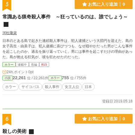
5
お気に入り追加
0
常識ある猟奇殺人事件 ～狂っているのは、誰でしょう～
河杜隆楽
日本のとある島で起きた連続殺人事件は、犯人逮捕という大団円を迎えた。島の
女子高生・由美子は、犯人逮捕に喜びつつも、なぜ穏やかだった男がこんな事件
を起こしたのか、過去を振り返っていく。男には事件を起こすだけの理由があっ
た。島が抱える狂気が、彼を狂わせたのだった。
ホラー
連載中
長編
R15
24h.ポイント
0pt
22,261
755
位 / 22,261件
位 / 755件
小説
ホラー
ホラー
サイコパス
殺人事件
女主人公
日本
登録日 2019.05.18
6
お気に入り追加
0
殺しの美術