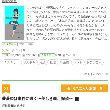
銀龍院鈴星
この物語は「小説家になろう」のハイファンタジーのジャン
ルで投稿している『水無月蔵光の冒険譚』のスピンオフ作品
です。 そのままこちらから読んで頂いても面白いかと思いま
すので構いませんが、『水無月蔵光の冒険譚』の第109話あ
たりまで読まないと意味がわからない部分があるかも…とい
うか、それの方が話の面白さが伝わるかもしれませんので、
閲覧をお勧めします。 主人公は、元不良の宮離霧千陽子(くり
むちよこ)、天才お笑い芸人だが、相手に恵まれず、今は年下
で漫才作家希望のカリスマエージとコンビを組んでいる。 千
ミステリー
完結
短編
陽子は現在、大阪の小さな芸能事務所に所属しているお笑い
24h.ポイント
0pt
芸人であるが、ある日、知り合いの大阪府警の捜査一課の刑
22,261
570
位 / 22,261件
位 / 570件
小説
ミステリー
事黒山五郎から、昔の不良時代に顔見知りであった氷神が殺
されたと教えてもらうところから物語は始まっていく。 普通
ミステリー
殺人事件
短編
推理
転生前
コント
お笑い芸人
ではない殺され方をしていた氷神を不審に思う黒山は、何故
か捜査の帳場から外されていた。 氷神が殺された謎を追う、
黒山と千陽子。 そして、もうすぐ迫る、関西コント大賞。 ど
登録日 2022.01.20
んな展開があるのか？ 転生前のハードボイルドな宮離霧千陽
子のお話です。 もしかしたらゼリーよりもツッコミが鋭いか
もです。 よろしくお願いします。 インスタグラムで設定画を
31
お気に入り追加
0
公開中。 銀龍院鈴星かginryuuin_rinseiで検索できます。 ツ
イッターも始めました。
薔薇姫は事件に咲く〜美しき義足探偵〜
澤檸檬
書籍情報