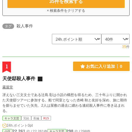
35
件を検索する
× 検索条件をクリアする
殺人事件
タグ
35
件
1
お気に入り追加
0
天使邸殺人事件
霧屋堂
冴えない三文文士である辻島 彰は小説の構想を得るため、三十年ぶりに開かれ
た天使邸ツアーに参加する。船で同室となった杏崎 秋と友好を深め、旅に期待
を膨らませていた矢先、2人は屋敷の過去に纏わる連続殺人事件に巻き込まれ
る。
キャラ文芸
完結
長編
R15
24h.ポイント
0pt
22,261
298
位 / 22,261件
位 / 298件
小説
キャラ文芸