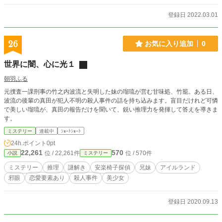
登録日 2022.03.01
26
お気に入り追加
0
世界に闇、心に光１
朝羽ふる
元捜査一課刑事の竹之内波流と失明した妹の瑠琉が営む甘味処、竹籠。ある日、
波流の後輩の真田が犯人不明の殺人事件の話を持ち込みます。盲目だけれど可憐
で美しい瑠琉が、真田の報告だけを聞いて、鋭い推理力を発揮して答えを導きま
す。
ミステリー
連載中
ｼｮｰﾄｼｮｰﾄ
24h.ポイント
0pt
22,261
570
位 / 22,261件
位 / 570件
小説
ミステリー
ミステリー
推理
謎解き
安楽椅子探偵
兄妹
アイルランド
邪眼
恋愛要素あり
殺人事件
美少女
登録日 2020.09.13