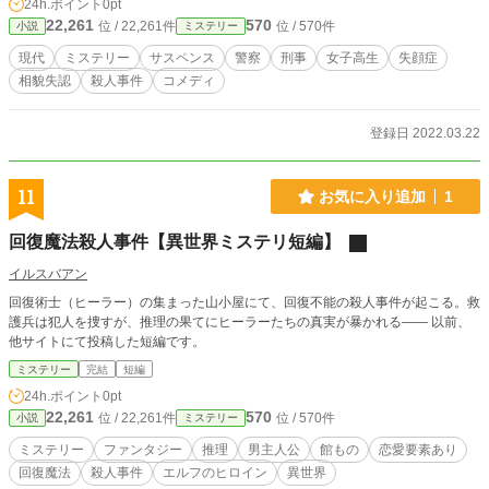
24h.ポイント
0pt
22,261
570
位 / 22,261件
位 / 570件
小説
ミステリー
現代
ミステリー
サスペンス
警察
刑事
女子高生
失顔症
相貌失認
殺人事件
コメディ
登録日 2022.03.22
11
お気に入り追加
1
回復魔法殺人事件【異世界ミステリ短編】
イルスバアン
回復術士（ヒーラー）の集まった山小屋にて、回復不能の殺人事件が起こる。救
護兵は犯人を捜すが、推理の果てにヒーラーたちの真実が暴かれる―― 以前、
他サイトにて投稿した短編です。
ミステリー
完結
短編
24h.ポイント
0pt
22,261
570
位 / 22,261件
位 / 570件
小説
ミステリー
ミステリー
ファンタジー
推理
男主人公
館もの
恋愛要素あり
回復魔法
殺人事件
エルフのヒロイン
異世界