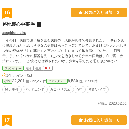
16
お気に入り追加
2
路地裏心中事件
asagirisousaku
その日、夫婦で菓子屋を営む夫婦の一人娘が死体で発見された。 暴行を受
け惨殺されたと思しき少女の身体はあちこち欠けていて、おまけに犯人と思しき
少年の死体が『共に葬れ』と言わんばかりにきつく抱き着いていた。 目玉、
舌、手、いくつかの臓器を失った少女を抱きしめる少年の口元は、血で真っ赤に
汚れていた。 少女はなぜ殺されたのか、少女を殺したと思しき少年はいった
い何者で、少女にとってどういう存在だったのか。 それを探るために、少女
ファンタジー
完結
長編
R18
の母親は様々な人物に聞き込みを開始するが――
24h.ポイント
0pt
22,261
8,580
位 / 22,261件
位 / 8,580件
小説
ファンタジー
殺人事件
バッドエンド
カニバリズム
心中
強姦/レイプ
登録日 2023.02.01
17
お気に入り追加
0