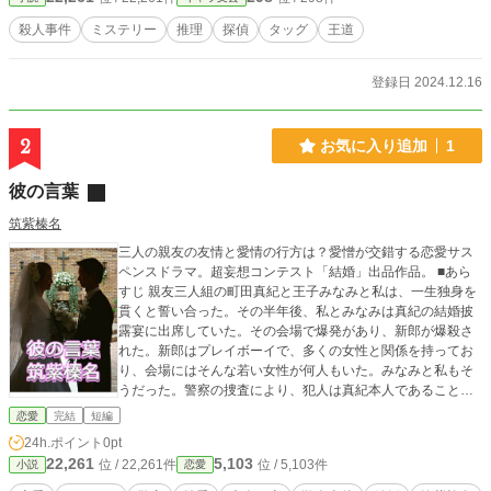
殺人事件
ミステリー
推理
探偵
タッグ
王道
登録日 2024.12.16
2
お気に入り追加
1
彼の言葉
筑紫榛名
三人の親友の友情と愛情の行方は？愛憎が交錯する恋愛サス
ペンスドラマ。超妄想コンテスト「結婚」出品作品。 ■あら
すじ 親友三人組の町田真紀と王子みなみと私は、一生独身を
貫くと誓い合った。その半年後、私とみなみは真紀の結婚披
露宴に出席していた。その会場で爆発があり、新郎が爆殺さ
れた。新郎はプレイボーイで、多くの女性と関係を持ってお
り、会場にはそんな若い女性が何人もいた。みなみと私もそ
うだった。警察の捜査により、犯人は真紀本人であることが
判明した。真紀が連行されそうになるとき、みなみは真紀の
恋愛
完結
短編
前に躍り出るが……。 ※400字詰め原稿用紙換算枚数：25枚
24h.ポイント
0pt
※非ラノベ作品です。 ※こちらの作品はエブリスタ、カクヨ
22,261
5,103
位 / 22,261件
位 / 5,103件
小説
恋愛
ム、小説家になろう、ステキブンゲイの各小説サイトにも掲
載予定です。