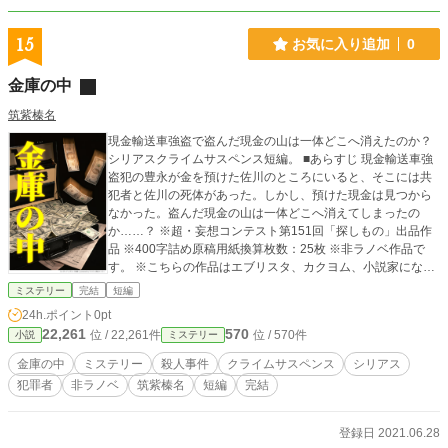
15
お気に入り追加
0
金庫の中
筑紫榛名
現金輸送車強盗で盗んだ現金の山は一体どこへ消えたのか？
シリアスクライムサスペンス短編。 ■あらすじ 現金輸送車強
盗犯の豊永が金を預けた佐川のところにいると、そこには共
犯者と佐川の死体があった。しかし、預けた現金は見つから
なかった。盗んだ現金の山は一体どこへ消えてしまったの
か……？ ※超・妄想コンテスト第151回「探しもの」出品作
品 ※400字詰め原稿用紙換算枚数：25枚 ※非ラノベ作品で
す。 ※こちらの作品はエブリスタ、カクヨム、小説家になろ
うの各小説サイトにも掲載予定です。
ミステリー
完結
短編
24h.ポイント
0pt
22,261
570
位 / 22,261件
位 / 570件
小説
ミステリー
金庫の中
ミステリー
殺人事件
クライムサスペンス
シリアス
犯罪者
非ラノベ
筑紫榛名
短編
完結
登録日 2021.06.28