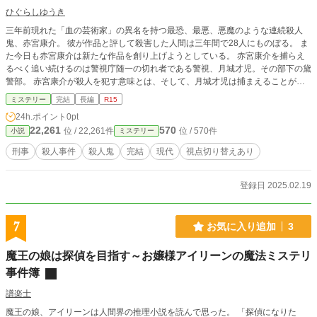
ひぐらしゆうき
三年前現れた「血の芸術家」の異名を持つ最恐、最悪、悪魔のような連続殺人
鬼、赤宮康介。 彼が作品と評して殺害した人間は三年間で28人にものぼる。 ま
た今日も赤宮康介は新たな作品を創り上げようとしている。 赤宮康介を捕らえ
るべく追い続けるのは警視庁随一の切れ者である警視、月城才児。その部下の黛
警部。 赤宮康介が殺人を犯す意味とは、そして、月城才児は捕まえることがで
きるのだろうか？
ミステリー
完結
長編
R15
24h.ポイント
0pt
22,261
570
位 / 22,261件
位 / 570件
小説
ミステリー
刑事
殺人事件
殺人鬼
完結
現代
視点切り替えあり
登録日 2025.02.19
7
お気に入り追加
3
魔王の娘は探偵を目指す～お嬢様アイリーンの魔法ミステリ
事件簿
譜楽士
魔王の娘、アイリーンは人間界の推理小説を読んで思った。 「探偵になりた