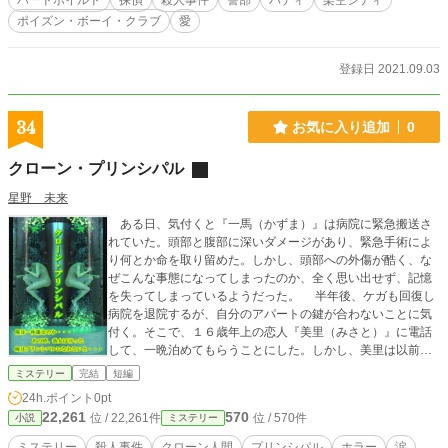
ハードボイルド
探偵
殺人事件
警部
バディ
架空シティ
ポイズン・ボーイ・クラブ
愛
登録日 2021.09.03
34
お気に入り追加
0
クローン・プリンシパル
星野 未来
ある日、気付くと『一馬（かずま）』は病院に緊急搬送さ
れていた。頭部と腹部に深いダメージがあり、緊急手術によ
り何とか命を取り留めた。しかし、頭部への外傷が酷く、な
ぜこんな事態になってしまったのか、全く思い出せず、記憶
を失ってしまっているようだった。 半年後、ケガも回復し
病院を退院するが、自分のアパートの鍵が合わないことに気
付く。そこで、１６歳年上の恋人『美里（みさと）』に電話
して、一晩泊めてもらうことにした。しかし、美里は以前の
ように一馬と接しず、どこか余所余所しい感じになってい
ミステリー
完結
短編
た。 新しいアパートで生活するようになったが、ある日、
24h.ポイント
0pt
病院へ通院した時に、産婦人科の診察室から出てくる美里を
22,261
570
位 / 22,261件
位 / 570件
小説
ミステリー
発見する。その隣には、なぜか自分にそっくりの青年がい
た……。 クローンの秘密……。 もし、あなたがクローン
ミステリー
殺人事件
クローン人間
プリンシパル
ホラー
涙