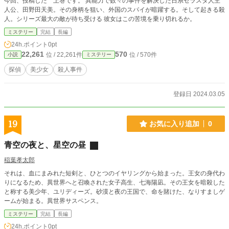
今回、投稿した 上巻です。 異能力で数々の事件を解決した日系セラスタ人主
人公、田野田天美。その身柄を狙い、外国のスパイが暗躍する。そして起きる殺
人。シリーズ最大の敵が待ち受ける 彼女はこの苦境を乗り切れるか。
ミステリー
完結
長編
24h.ポイント
0pt
22,261
570
位 / 22,261件
位 / 570件
小説
ミステリー
探偵
美少女
殺人事件
登録日 2024.03.05
19
お気に入り追加
0
青空の夜と、星空の昼
稲葉孝太郎
それは、血にまみれた短剣と、ひとつのイヤリングから始まった。王女の身代わ
りになるため、異世界へと召喚された女子高生、七海陽凪。その王女を暗殺した
と称する美少年、ユリディーズ。砂漠と夜の王国で、命を賭けた、なりすましゲ
ームが始まる。異世界サスペンス。
ミステリー
完結
長編
24h.ポイント
0pt