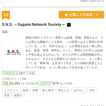
登録日 2020.02.15
13
お気に入り追加
0
S.N.S. ～Sagami Network Society～
光命
異形×SNS×ミステリー 異形とは妖怪、怪物、異星人など、人
とは異なる種族のことを指す。 この世界には人と異形が共存
している。 いや、共存ではない。人が異形をある一角に押し
込み、監視、管理、研究をしていた。 異形たちの中には自由
と平等を訴えるものもいた。また人の中には異形撲滅を叫ぶ
ものもおり、さまざまな思想が入り乱れていた。 そこで暮ら
している「相神 翔」はずぼらで引きこもり気味の異形と人と
のハーフである。 人々に溶け込んで生活を送っていたが、あ
る事件をきっかけに、異形が関わるトラブルを解決していく
ミステリー
連載中
長編
ことを決意する。 そして生まれ持った特殊な能力を使って、
24h.ポイント
0pt
異形が関わる事件を解決に導いていく。 そんな彼を支えてい
22,261
570
位 / 22,261件
位 / 570件
小説
ミステリー
るのは、ネットで知り合った仲間たち。 またその仲間たちも
一風変わった独特の感性を持った仲間たちだった。 仲間たち
ミステリー
推理
刑事
殺人事件
男主人公
あやかし
SNS
と協力して事件の情報を集め、特殊な能力を駆使して真相を
異形
超能力
導き出す。 これは引きこもりな異形探偵「相神 翔」とその仲
間たちの物語である。