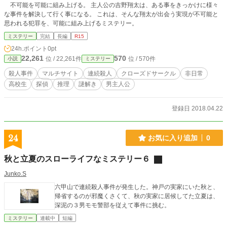
不可能を可能に組み上げる。 主人公の吉野翔太は、ある事をきっかけに様々
な事件を解決して行く事になる。 これは、そんな翔太が出会う実現が不可能と
思われる犯罪を、可能に組み上げるミステリー。
ミステリー
完結
長編
R15
24h.ポイント
0pt
22,261
570
位 / 22,261件
位 / 570件
小説
ミステリー
殺人事件
マルチサイト
連続殺人
クローズドサークル
非日常
高校生
探偵
推理
謎解き
男主人公
登録日 2018.04.22
24
お気に入り追加
0
秋と立夏のスローライフなミステリー６
Junko.S
六甲山で連続殺人事件が発生した。神戸の実家にいた秋と、
帰省するのが邪魔くさくて、秋の実家に居候してた立夏は、
深泥の３男モモ警部を従えて事件に挑む。
ミステリー
連載中
短編