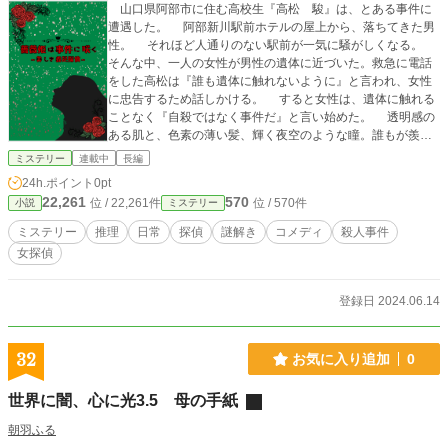
山口県阿部市に住む高校生『高松 駿』は、とある事件に
遭遇した。 阿部新川駅前ホテルの屋上から、落ちてきた男
性。 それほど人通りのない駅前が一気に騒がしくなる。
そんな中、一人の女性が男性の遺体に近づいた。救急に電話
をした高松は『誰も遺体に触れないように』と言われ、女性
に忠告するため話しかける。 すると女性は、遺体に触れる
ことなく『自殺ではなく事件だ』と言い始めた。 透明感の
ある肌と、色素の薄い髪、輝く夜空のような瞳。誰もが羨む
ような容姿を持った彼女は、高松の制止を無視して、事件に
ミステリー
連載中
長編
足を踏み入れる。 彼女の名前は『王隠堂 薔薇子』。 事
24h.ポイント
0pt
件の現場を見たいと考えた薔薇子は、高松に協力を依頼し
22,261
570
位 / 22,261件
位 / 570件
小説
ミステリー
た。 右足が義肢である薔薇子一人では、屋上まで辿り着け
ないからだ。 こうして美しき義足探偵の足代わりとなった
ミステリー
推理
日常
探偵
謎解き
コメディ
殺人事件
高松は、謎という荊棘の道を、真実という花弁を目指して歩
女探偵
くことになる。 不謹慎な好奇心に溺れて。
登録日 2024.06.14
32
お気に入り追加
0
世界に闇、心に光3.5 母の手紙
朝羽ふる