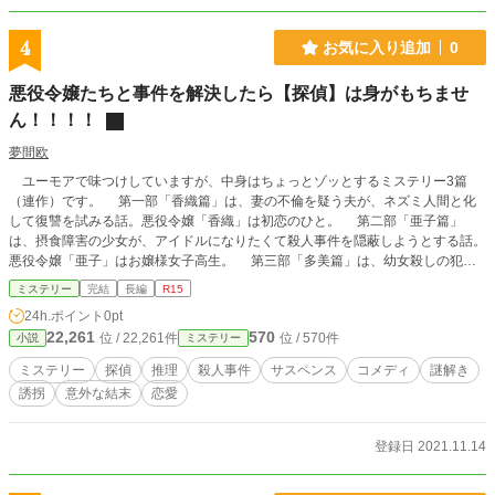
4
お気に入り追加
0
悪役令嬢たちと事件を解決したら【探偵】は身がもちませ
ん！！！！
夢間欧
ユーモアで味つけしていますが、中身はちょっとゾッとするミステリー3篇
（連作）です。 第一部「香織篇」は、妻の不倫を疑う夫が、ネズミ人間と化
して復讐を試みる話。悪役令嬢「香織」は初恋のひと。 第二部「亜子篇」
は、摂食障害の少女が、アイドルになりたくて殺人事件を隠蔽しようとする話。
悪役令嬢「亜子」はお嬢様女子高生。 第三部「多美篇」は、幼女殺しの犯人
と被害者の父親が、不思議なドライブをする話。悪役令嬢「多美」は年上の愛人
ミステリー
完結
長編
R15
キャラ。 ラストに意外性はあります。プロットは、3篇ともあまり類型がない
24h.ポイント
0pt
ものと自負しています。 個性的なミステリーを求めている向きは、ぜひご覧
22,261
570
位 / 22,261件
位 / 570件
小説
ミステリー
ください！（ノベマ！様では「超絶ピュアな探偵」のタイトルで公開していま
す）
ミステリー
探偵
推理
殺人事件
サスペンス
コメディ
謎解き
誘拐
意外な結末
恋愛
登録日 2021.11.14