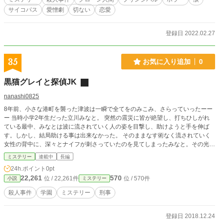
の方だったら…。そんな事実受け入れられますか…？ そこ
サイコパス
愛憎劇
切ない
恋愛
のあなた、本当にあなたは本物ですか…？ 愛するが故、憎
しみが生まれる…。愛するが故、切なくなる…。どんでん返
しの切ない愛憎ホラーミステリーです。 表紙は、『Mystics
登録日 2022.02.27
artdesign』さん提供のフリー画像を横に２つ並べて加工した
ものに、文字入れ・装飾したものです。 ご提供どうもありが
とうございます。(*´◡`*)
35
お気に入り追加
0
黒猫グレイと探偵JK
nanashi0825
8年前、小さな港町を襲った津波は一瞬で全てをのみこみ、さらっていったーー
ー 当時小学2年生だった立川みなと。 突然の震災に皆が絶望し、打ちひしがれ
ている最中、みなとは波に流されていく人の姿を目撃し、助けようと手を伸ば
す。しかし、結局助ける事は出来なかった。 そのままなす術なく流されていく
女性の背中に、深々とナイフが刺さっていたのを見てしまったみなと。その光景
は心に深く刻み込まれ、決して消える事がなかった。 女子高生になったみなと
ミステリー
連載中
長編
は駅前にできた小さな探偵事務所でアルバイトを始める。肝心の探偵は昼寝ばか
24h.ポイント
0pt
りしていて残念ながらあまり頼りにならない。彼女の死の真相を探るため動き出
22,261
570
位 / 22,261件
位 / 570件
小説
ミステリー
したみなと。 小さな港町で起こった殺人事件の犯人は一体誰なのか？みなとが
たどり着く衝撃の真実とはーーー
殺人事件
学園
ミステリー
刑事
登録日 2018.12.24