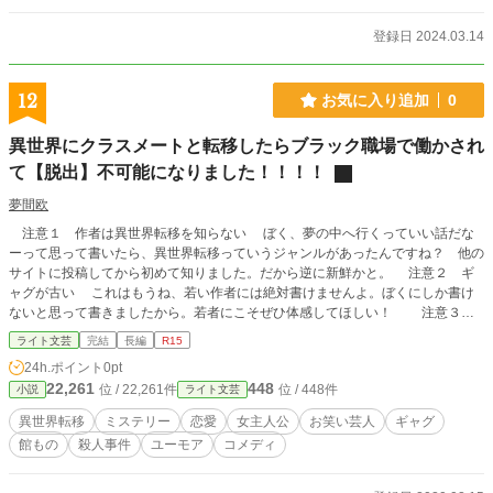
登録日 2024.03.14
12
お気に入り追加
0
異世界にクラスメートと転移したらブラック職場で働かされ
て【脱出】不可能になりました！！！！
夢間欧
注意１ 作者は異世界転移を知らない ぼく、夢の中へ行くっていい話だな
ーって思って書いたら、異世界転移っていうジャンルがあったんですね？ 他の
サイトに投稿してから初めて知りました。だから逆に新鮮かと。 注意２ ギ
ャグが古い これはもうね、若い作者には絶対書けませんよ。ぼくにしか書け
ないと思って書きましたから。若者にこそぜひ体感してほしい！ 注意３
文体が冒険 女子高生の「わし」一人称です。異色の読書体験が味わえます。
ライト文芸
完結
長編
R15
他サイトでは「お笑い館殺人事件〜リアル〇〇兄弟の謎 日本一の漫才師降
24h.ポイント
0pt
臨」のタイトルで公開しました。で、他作品のタイトルを見て、一部変更してみ
22,261
448
位 / 22,261件
位 / 448件
小説
ライト文芸
ました。もろ影響です。 ストーリーは、女の子が夢の世界に転移したら、働
かされて、連続殺人事件に巻き込まれて、ちゃっかり解決して、ちょっぴり強く
異世界転移
ミステリー
恋愛
女主人公
お笑い芸人
ギャグ
なって現実に戻ってくるお話です。 9つのサイトに載せる予定です。そういう
館もの
殺人事件
ユーモア
コメディ
ことしたくなっちゃったんです。ごめんなさい。