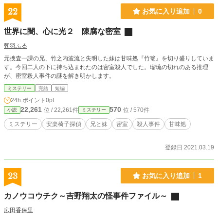
22
お気に入り追加
0
世界に闇、心に光２ 陳腐な密室
朝羽ふる
元捜査一課の兄、竹之内波流と失明した妹は甘味処『竹篭』を切り盛りしていま
す。今回二人の下に持ち込まれたのは密室殺人でした。瑠琉の切れのある推理
が、密室殺人事件の謎を解き明かします。
ミステリー
完結
短編
24h.ポイント
0pt
22,261
570
位 / 22,261件
位 / 570件
小説
ミステリー
ミステリー
安楽椅子探偵
兄と妹
密室
殺人事件
甘味処
登録日 2021.03.19
23
お気に入り追加
1
カノウコウチク～吉野翔太の怪事件ファイル～
広田香保里