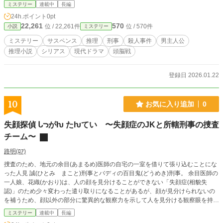
女刑事・一ノ瀬玲奈の正義感に火をつけてしまう。 「犯人は、殺しを楽しむ異
ミステリー
連載中
長編
常者よ。必ず私が捕まえる」 皮肉にも、葛城が人を救えば救うほど、彼は「稀
24h.ポイント
0pt
代の殺人鬼」として追い詰められていく。 正義とは何か。 法を守ることか、命
22,261
570
位 / 22,261件
位 / 570件
小説
ミステリー
を救うことか。 これは、世界から見捨てられた被害者を救うために、 自ら『怪
物』になることを選んだ男の物語。
ミステリー
サスペンス
推理
刑事
殺人事件
男主人公
推理小説
シリアス
現代ドラマ
頭脳戦
登録日 2026.01.22
10
お気に入り追加
0
失顔探偵 ᒐᘄがƕ たƕてい 〜失顔症のJKと所轄刑事の捜査
チーム〜
路明(ﾛｱ)
捜査のため、地元の余目(あまるめ)医師の自宅の一室を借りて張り込むことにな
った人見 誠(ひとみ まこと)刑事とバディの百目鬼(どうめき)刑事。 余目医師の
一人娘、花織(かおり)は、人の顔を見分けることができない「失顔症(相貌失
認)」のため少々変わった遣り取りになることがあるが、顔が見分けられないの
を補うため、顔以外の部分に驚異的な観察力を示して人を見分ける観察眼を持っ
ていた。 整形、変装、何らかの形で顔を偽った犯人が、花織の観察眼がきっか
ミステリー
連載中
長編
けで正体を暴かれる。 ✘１話完結です。