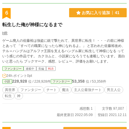
6
お気に入り追加
41
転生した俺が神様になるまで
HR
ゲーム廃人の佐藤裕は強盗に銃で撃たれて、異世界に転生！ ・・・の前に神様
とあって 「すべての職業になったら神になれるよ。」 と言われた佐藤裕改め、
テル＝ハングルはアルファ王国を支えるハングル家に転生して神様になる って
いう感じの作品です。 カクヨムと、小説家になろうでも連載しています。 面白
いと思ったら ブックマーク、感想、レビュー、評価をお願いします。
ファンタジー
連載中
長編
R15
24h.ポイント
0pt
228,928
53,358
位 / 228,928件
位 / 53,358件
小説
ファンタジー
異世界
ファンタジー
チート
魔法
主人公最強チート
男主人公
転生
神
感想数 1
文字数 97,007
最終更新日 2022.05.09
登録日 2021.12.11