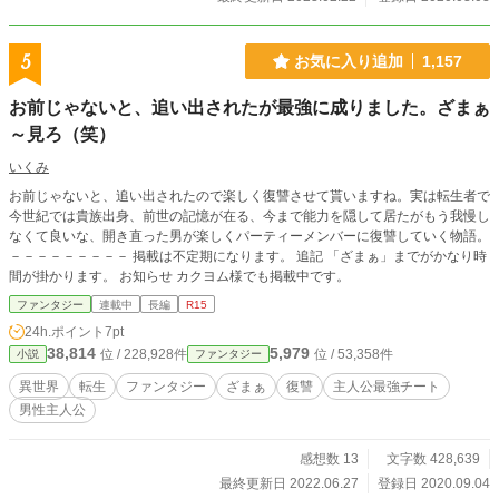
より、人生は大逆転。 神様を上手く騙して、黙っていても
毎月大量の経験値が貰えるようになった上、さらにランダム
で超レアスキルのオマケ付き。 驚異の早さで成長するユー
5
お気に入り追加
1,157
リは、あっという間に最強クラスに成り上がります。 ちょ
っと変な幼馴染みや、超絶美少女王女様、押しの強い女勇者
お前じゃないと、追い出されたが最強に成りました。ざまぁ
たちにも好意を寄せられ、順風満帆な人生楽勝モードに。
ところがそんな矢先、いきなり罠に嵌められてしまい、ユー
～見ろ（笑）
リは国外へ逃亡。 そのまま全世界のお尋ね者になっちゃっ
いくみ
たけど、圧倒的最強になったユーリは、もはや大人しくなん
かしてられない。 こうなったら世界を救うため、あえて悪
お前じゃないと、追い出されたので楽しく復讐させて貰いますね。実は転生者で
者になってやる？ 伝説の魔竜も古代文明の守護神も不死生
今世紀では貴族出身、前世の記憶が在る、今まで能力を隠して居たがもう我慢し
命体も敵じゃない。 あまりにも強すぎて魔王と呼ばれちゃ
なくて良いな、開き直った男が楽しくパーティーメンバーに復讐していく物語。
った主人公が、その力で世界を救います。
－－－－－－－－－ 掲載は不定期になります。 追記 「ざまぁ」までがかなり時
間が掛かります。 お知らせ カクヨム様でも掲載中です。
ファンタジー
連載中
長編
R15
24h.ポイント
7pt
38,814
5,979
位 / 228,928件
位 / 53,358件
小説
ファンタジー
異世界
転生
ファンタジー
ざまぁ
復讐
主人公最強チート
男性主人公
感想数 13
文字数 428,639
最終更新日 2022.06.27
登録日 2020.09.04