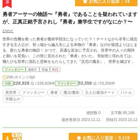
3
お気に入り追加
14
勇者アーサーの物語〜『勇者』であることを疑われています
が、正真正銘予言されし『勇者』兼学生ですがなにか？〜
ひのと
世界の危機を救った勇者が魔術学院生になっていた？！チートながら非常に残念
すぎる主人公が、初っ端から編入生による本物の『勇者』なのか疑惑よりはじま
る、新たな勇者の物語！ かつて、高邁な巫女に予言され、世界中の人々の期待
と願いを背負い、この世に見出された『勇者』がいた。 突如世に現れ出ては、
幾たびも世界に混乱と恐怖をもたらしてきた『災厄の魔女』。 世界を滅ぼすと
されしその『災厄の魔女』を、見事に予言された内容を果たす形で『勇者』が討
ファンタジー
連載中
長編
R15
ち果たす。 未曾有の危機から世界を救ったその功績により、まさに救世主にし
24h.ポイント
0pt
て大英雄となった勇者。 しかしながら、『災厄の魔女』が討たれ、平和が訪れ
228,928
53,358
位 / 228,928件
位 / 53,358件
小説
ファンタジー
たことに湧く人々をよそに、平和の立役者であるところの勇者がひっそりとその
消息を断ったことに気づくものはいなかった。 時は過ぎ、世界が平穏を取り戻
異世界
ファンタジー
勇者
魔法/魔術
主人公最強チート
バトル
し、人々は安穏とした日々のなかで平和を享受し始めておよそ十年。 稀代の大
学園もの
英雄として祭りあげられながら、その存在が人々の記憶から徐々に消えていたは
ずの彼は、平和で穏やかな毎日を過ごすかたわら、とある魔術学院の一学生にな
っていた。 それも、ただ魔術を学ぶだけではなく、新たな魔術の開発・研究に
感想数 0
文字数 85,196
励んでいるというおまけつき。 勇者が魔術学院の学生というわけがわからない
最終更新日 2023.11.11
登録日 2023.10.12
状況のなか。 勇者が在籍している魔術学院に、「西の大帝国」と称される帝国
からある少女が編入してきたことで再び刻の歯車が動き出す。 勇者が紡ぎ出す
ドタバタな日々は、はたしてどのような世界へとたどり着き、どんな景色を人々
4
お気に入り追加
9,119