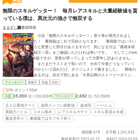
に魅せていくのか。 「そうです、私が世界を救うと予言された『勇者』です」
＊この作品は、「小説家になろう」など他の小説投稿サイトにも掲載していま
無限のスキルゲッター！ 毎月レアスキルと大量経験値を貰
す。
っている僕は、異次元の強さで無双する
まるずし
書籍情報
小説『無限のスキルゲッター！』第５巻が発売されまし
た！ 書籍版はこれで完結となります。 書籍版ではいろい
ろと変更した部分がありますので、気になる方は『書籍未収
録①～⑥』をご確認いただければ幸いです。 そしてこのwe
b版ですが、更新が滞ってしまって大変申し訳ありません。
まだまだラストまで長いので、せめて今後どうなっていく
のかという流れだけ、ダイジェストで書きました。 興味の
ある方は、目次下部にある『８章以降のストーリーダイジェ
スト』をご覧くださいませ。 書籍では、中西達哉先生に素
ファンタジー
連載中
長編
R15
晴らしいイラストをたくさん描いていただきました。 特
24h.ポイント
56pt
に、５巻最後の挿絵は本当に素晴らしいので、是非多くの方
15,850
2,692
位 / 228,928件
位 / 53,358件
小説
ファンタジー
に見ていただきたいイラストです。 自分では大満足の完結
巻となりましたので、どうかよろしくお願いいたしますｍ(_
主人公最強チート
超絶インフレ経験値
超成長
ハーレム
_)ｍ ほか、コミカライズ版『無限のスキルゲッター！』も
異能力バトル
スキル集め
レアスキルガチャ
スキル育成＆合成
発売中ですので、こちらもどうぞよろしくお願いいたしま
魔道具作り
書籍版ではモフモフ有り
す。 【あらすじ】 最強世代と言われる同級生たちが、『勇
者』の称号や経験値１０倍などの超強力なスキルを授かる
中、ハズレスキルどころか最悪の人生終了スキルを授かった
感想数 679
文字数 1,341,615
主人公ユーリ。 しかし、そのスキルで女神を助けたことに
最終更新日 2023.02.22
登録日 2020.03.03