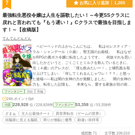
7
お気に入り追加
1,265
最強転生悪役令嬢は人生を謳歌したい！～今更SSクラスに
戻れと言われても『もう遅い！』Cクラスで最強を目指しま
す！～【改稿版】
てんてんどんどん
ベビーベッドの上からこんにちは。 私はセレスティア・
ラル・シャンデール（０歳）。聖王国のお姫様。 私はなぜ
かRPGの裏ボス令嬢に転生したようです。 何故それを思い
出したかというと、ごくごくとミルクを飲んでいるときに、
兄（４歳）のアレスが、「僕も飲みたいー！」と哺乳瓶を取
り上げてしまい、「何してくれるんじゃワレ！？？」と怒っ
た途端――私は闇の女神の力が覚醒しました。 闇の女神の
力も、転生した記憶も。 本来なら、愛する家族が目の前で
魔族に惨殺され、愛した国民たちが目の前で魔族に食われて
ファンタジー
完結
長編
いく様に泣き崩れ見ながら、魔王に復讐を誓ったその途端目
24h.ポイント
0pt
覚める力を、私はミルクを取られた途端に目覚めさせてしま
228,928
53,358
位 / 228,928件
位 / 53,358件
小説
ファンタジー
ったのです。 とりあえず、０歳は何も出来なくて暇なので
ちょっと魔王を倒して来ようと思います。デコピンで。 －－
ざまぁ
主人公最強チート
異世界転生（ゲームの世界）
これは最強裏ボスに転生した脳筋主人公が最弱クラスで最強
頭脳派に見える脳筋
周りが無駄に優秀
勘違い崇拝系
を目指す勘違いTueee物語－－ ※最強裏ボス転生令嬢は友情
を謳歌したい！の改稿版です（５万文字から１０万文字にふ
えています） ※２７話あたりからが新規です ※作中で主人公
感想数 71
文字数 106,010