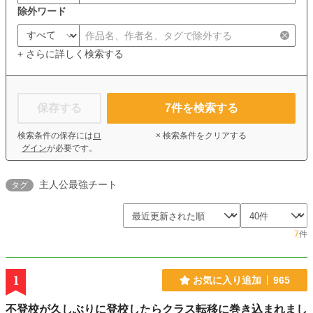
除外ワード
+ さらに詳しく検索する
保存する
7
件を検索する
検索条件の保存には
ロ
× 検索条件をクリアする
グイン
が必要です。
主人公最強チート
タグ
7
件
1
お気に入り追加
965
不登校が久しぶりに登校したらクラス転移に巻き込まれまし