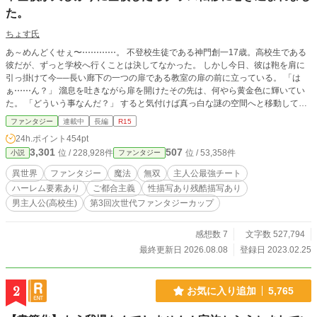
た。
ちょす氏
あ～めんどくせぇ〜⋯⋯⋯⋯。 不登校生徒である神門創一17歳。高校生である
彼だが、ずっと学校へ行くことは決してなかった。 しかし今日、彼は鞄を肩に
引っ掛けて今──長い廊下の一つの扉である教室の扉の前に立っている。 「は
ぁ⋯⋯ん？」 溜息を吐きながら扉を開けたその先は、何やら黄金色に輝いてい
た。 「どういう事なんだ？」 すると気付けば真っ白な謎の空間へと移動してい
た。 「神門創一さん──私は神様のアルテミスと申します」 'え？神様？マジ
ファンタジー
連載中
長編
R15
で？' 「本来呼ばれるはずでは無かったですが、貴方は教室の半分近く体を入れ
24h.ポイント
454pt
ていて巻き込まれてしまいました」 ⋯⋯え？ つまり──てことは俺、そんなくだ
3,301
507
位 / 228,928件
位 / 53,358件
小説
ファンタジー
らない事で死んだのか？流石にキツくないか？ 「そんな貴方に──私の星である
レイアースに転移させますね！」 ⋯⋯まじかよ。 これは巻き込まれてしまった
異世界
ファンタジー
魔法
無双
主人公最強チート
高校17歳の男がのんびり(嘘)と過ごす話です。 語彙力や文章力が足りていない
ハーレム要素あり
ご都合主義
性描写あり残酷描写あり
人が書いている作品の為優しい目で読んでいただけると有り難いです。 『この
男主人公(高校生)
第3回次世代ファンタジーカップ
物語は、法律・法令に反する行為を容認・推奨するものではありません』
感想数 7
文字数 527,794
最終更新日 2026.08.08
登録日 2023.02.25
2
お気に入り追加
5,765