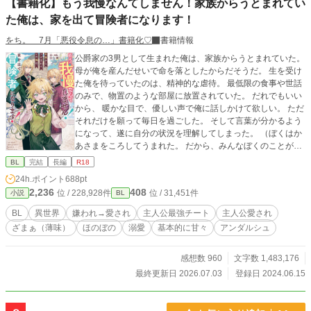
【書籍化】もう我慢なんてしません！家族からうとまれてい
た俺は、家を出て冒険者になります！
をち。 7月「悪役令息の…」書籍化♡
書籍情報
公爵家の3男として生まれた俺は、家族からうとまれていた。
母が俺を産んだせいで命を落としたからだそうだ。 生を受け
た俺を待っていたのは、精神的な虐待。 最低限の食事や世話
のみで、物置のような部屋に放置されていた。 だれでもいい
から、 暖かな目で、優しい声で俺に話しかけて欲しい。 ただ
それだけを願って毎日を過ごした。 そして言葉が分かるよう
になって、遂に自分の状況を理解してしまった。 （ぼくはか
あさまをころしてうまれた。 だから、みんなぼくのことがき
らい。 ぼくがあいされることはないんだ） わずかに縋ってい
BL
完結
長編
R18
た希望が打ち砕かれ、絶望した。 そしてそんな俺を救うた
24h.ポイント
688pt
め、前世の俺「須藤卓也」の記憶が蘇ったんだ。 「いやい
2,236
408
位 / 228,928件
位 / 31,451件
小説
BL
や、サフィが悪いんじゃなくね？」 公爵や兄たちが後悔した
時にはもう遅い。 俺には新たな家族ができた。俺の叔父ゲイ
BL
異世界
嫌われ→愛され
主人公最強チート
主人公愛され
ルだ。優しくてかっこいい最高のお父様！ 俺は血のつながっ
ざまぁ（薄味）
ほのぼの
溺愛
基本的に甘々
アンダルシュ
た家族を捨て、新たな家族と幸せになる！ ★注意★ 初の作品
です。ご容赦くださいませ💦 ご都合主義。基本的にチート溺
愛です。ざまぁは軽め。 ひたすら主人公かわいいです。苦手
感想数 960
文字数 1,483,176
な方はそっ閉じを！ 感想などコメント、イイネ、エール頂け
最終更新日 2026.07.03
登録日 2024.06.15
れば作者モチベが上がります♡