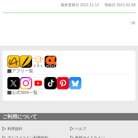
最強、たぶん神様も敵わない（でも陰キャ） ※超ご都合主
最終更新日 2021.11.12
登録日 2021.02.08
義。深く考えたらきっと負け ※主人公はそこまで考えてない
のに周囲が勝手に深読みして有能に祀り上げられる勘違いも
の。 ※副題が完結した時点で物語は終了します。俺たちの戦
7
件
いはこれからだ！ ※他Webサイトにも投稿しております。
アプリ一覧
公式SNS一覧
ご利用について
利用規約
ヘルプ
アルファコイン利用規約
投稿ガイドライン