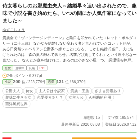
侍女暮らしのお邪魔虫夫人～結婚早々追い出されたので、趣
味で小説を書き始めたら、いつの間にか人気作家になってい
ました～
ゆずこしょう
貴族会で「ヴィンテージレディーン」と陰口を叩かれていたコレット・ボルダコ
リー（二十三歳） なかなか結婚しない変わり者と言われていたコレットだが、
ある日突然シルベリアン公爵家へ嫁ぐことになる。 しかし結婚式当日、夫に告
げられたのは「森の奥の離れで暮らせ。名前だけ貸してくれ」という理不尽な一
言だった。 なんとか森を抜ければ、あるのは小さな小屋一つ。 調理場も井戸も
なく、あるのは“離れ”とは名ばかりの物置小屋だけ。 しかし、コレットは絶望す
恋愛
連載中
長編
R15
ること無く、着ていたドレスを切ってベッドを作り始める。 「藁のベッドで寝
24h.ポイント
6,377pt
てみたかったのよね。」 さらに自ら変装して本邸へ潜入し、夫の愛人アリスの
200
131
位 / 228,779件
位 / 66,370件
小説
恋愛
専属侍女・アレットとして働き始めて…… 傲慢な夫と、わがままな義妹。 二人
の日常は、小説のネタの宝庫だった。 「せっかくだし、小説を書きましょう。
公爵夫人
侍女
主人公は小説家
貴族・王族
ざまぁ要素あり
名前は“お邪魔虫夫人”がいいわね。」 こうして書き上げられた物語は朝刊小説と
趣味に生きる女
恋愛要素あり？
女主人公
AI補助的利用
して貴族たちの間で瞬く間に大人気となり、「お邪魔虫夫人」の名は国中へ広ま
西洋風異世界
っていく。 そして誰も気づかないまま、小説に綴られた数々の出来事が、やが
て王国に隠された数々の汚点を白日の下に晒していくことになるのだが……！？
感想数 15
文字数 165,574
最終更新日 2026.08.08
登録日 2026.07.12