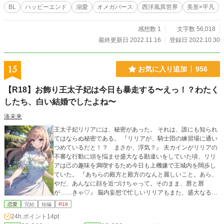
BL
ハッピーエンド
溺愛
オメガバース
西洋風異世界
美形×平凡
感想数 1
文字数 56,018
最終更新日 2022.11.16
登録日 2022.10.30
15
お気に入り追加
956
【R18】お飾り王太子妃は今日も暴走する〜えっ！？わたく
したち、白い結婚でしたよね〜
湊未来
王太子妃リリアには、秘密があった。 それは、誰にも知られ
てはならぬ秘密である。 『リリアが、騎士団の練習場に通い
つめているだと！？ まさか、浮気？』 夫カインがリリアの
不審な行動に頭を悩ませ盛大なる勘違いをしていた頃、リリ
アは己の趣味を満喫するため今日も上機嫌で王城内を闊歩し
ていた。 『あちらの殿方と殿方のなんと麗しいこと。あら、
やだ、あんなに顔を近づけちゃって。そのまま、唇と唇
が……きゃ♡』 脳内妄想で忙しいリリアもまた、盛大なる勘
違いをしていた。 新婚初夜に『今夜、君を抱くことはない』
恋愛
完結
短編
R18
と言ったカインの言葉の真意を読み誤り、白い結婚だと思い
24h.ポイント
14pt
込んだリリアの勘違いは加速する。 果たして、二人は『盛大