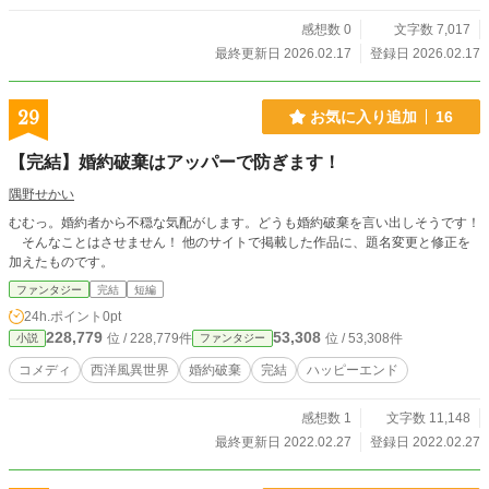
感想数 0
文字数 7,017
最終更新日 2026.02.17
登録日 2026.02.17
29
お気に入り追加
16
【完結】婚約破棄はアッパーで防ぎます！
隅野せかい
むむっ。婚約者から不穏な気配がします。どうも婚約破棄を言い出しそうです！
そんなことはさせません！ 他のサイトで掲載した作品に、題名変更と修正を
加えたものです。
ファンタジー
完結
短編
24h.ポイント
0pt
228,779
53,308
位 / 228,779件
位 / 53,308件
小説
ファンタジー
コメディ
西洋風異世界
婚約破棄
完結
ハッピーエンド
感想数 1
文字数 11,148
最終更新日 2022.02.27
登録日 2022.02.27