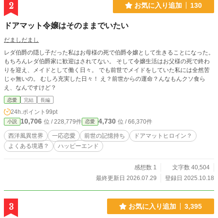
2
お気に入り追加
130
ドアマット令嬢はそのままでいたい
だましだまし
レダ伯爵の隠し子だった私はお母様の死で伯爵令嬢として生きることになった。
もちろんレダ伯爵家に歓迎はされてない。 そして令嬢生活はお父様の死で終わ
りを迎え、メイドとして働く日々。 でも前世でメイドをしていた私には全然苦
じゃ無いの。 むしろ充実した日々！ え？前世からの運命？んなもんクソ食ら
え、なんですけど？
恋愛
完結
長編
24h.ポイント
99pt
10,706
4,730
位 / 228,779件
位 / 66,370件
小説
恋愛
西洋風異世界
一応恋愛
前世の記憶持ち
ドアマットヒロイン？
よくある境遇？
ハッピーエンド
感想数 1
文字数 40,504
最終更新日 2026.07.29
登録日 2025.10.18
3
お気に入り追加
3,395