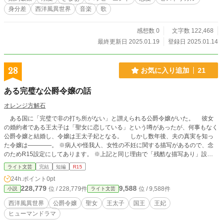
受けた「カストラート（去勢歌手）」と呼ばれる存在。教会
身分差
西洋風異世界
音楽
歌
は、子孫を残せない彼らに結婚を禁じていた。 禁断の恋に悩
むリラのもとへ、父親が新たな婚約話をもってくる。相手の
男性は親子ほども歳の離れた下級貴族で子だくさん。数年前
感想数 0
文字数 122,468
に妻を亡くし、後妻に入ってくれる女性を探しているとい
最終更新日 2025.01.19
登録日 2025.01.14
う、悪い条件の相手だった。 望まぬ婚姻を強いられ未来に希
望を持てなくなったリラは、アルカンジェロと二人、教会の
勢力が及ばない国外へ逃げ出す計画を立てる。 仮面舞踏会の
28
お気に入り追加
21
夜、二人の愛は通じ合い、結ばれる。だがアルカンジェロが
自身の秘密を打ち明けた。彼の正体は歌手などではなく、十
ある完璧な公爵令嬢の話
年前に毒殺されたはずのアルベルト王子その人だった。 しか
し再び、王権転覆を狙う暗殺者が迫りくる。 これは、愛し合
オレンジ方解石
うリラとアルベルト王子が二人で幸せをつかむまでの物語で
ある国に「完璧で非の打ち所がない」と讃えられる公爵令嬢がいた。 彼女
ある。
の婚約者である王太子は「聖女に恋している」という噂があったが、何事もなく
公爵令嬢と結婚し、令嬢は王太子妃となる。 しかし数年後、夫の真実を知っ
た令嬢は――――。 ※病人や怪我人、女性の不妊に関する描写があるので、念
のためR15設定にしてあります。 ※上記と同じ理由で「残酷な描写あり」設定
にもしています。
ライト文芸
完結
短編
R15
24h.ポイント
0pt
228,779
9,588
位 / 228,779件
位 / 9,588件
小説
ライト文芸
西洋風異世界
公爵令嬢
聖女
王太子
国王
王妃
ヒューマンドラマ