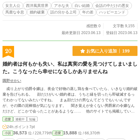
女主人公
西洋風異世界
アホな夫
白い結婚
会話の中だけの悪女
馬鹿な令息
婚約破棄
話の分かる上司
年の差
ハッピーエンド
感想数 0
文字数 9,155
最終更新日 2023.06.13
登録日 2023.06.13
20
お気に入り追加
199
婚約者は何もかも失い、私は真実の愛を見つけてしまいまし
た。こうなったら幸せになるしかありませんね
隅野せかい
成り上がり伯爵令嬢は、夜会で好物の蒸し鶏を食べていたら、いきなり婚約破
棄を告げられる。 顔だけがいい婚約者は、うちと縁を切ったら即破滅するっ
てわかってないみたいですね。 まぁ顔だけの男なんてどうでもいいんです
が、その隣の泥棒猫が気になります。 聞き覚えが全くない男爵家の令嬢なん
だけど、どこかで会ったことがあるような…… 他のサイトでも掲載していま
す。
恋愛
連載中
短編
24h.ポイント
7pt
36,573
15,888
位 / 228,779件
位 / 66,370件
小説
恋愛