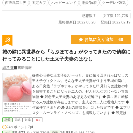
西洋風異世界
固定カプ
ハッピーエンド
溺愛/執着
クーデレ×強気
感想数 7
文字数 121,728
最終更新日 2022.03.20
登録日 2022.02.19
18
お気に入り追加
68
城の隣に異世界から『らぶほてる』がやってきたので偵察に
行ってみることにした王太子夫妻のはなし
紺乃 藍
書籍情報
好奇心旺盛な王太子妃リーゼと、妻に振り回されっぱなしの
王太子ヴィクトル。そんな王太子夫妻が住まう王城の隣に、
ある日突然『ラブホテル』がやってきた!? 見知らぬ建物の中
を偵察することになった二人の、ぜんぜん壮大じゃない冒険
物語 ◆ 残念王太子夫妻のあほえろ短編です ◆ 異世界に転移
する人や建物が存在しますが、主人公の二人は現地人です ◆
作家仲間さまとのSNS上の雑談を元にした設定です ◆ エブリ
スタ・ムーンライトノベルズにも掲載しています ◆ 設定はす
べてフィクションです。実際の人物・組織には一切関係あり
恋愛
完結
短編
R18
ません
24h.ポイント
7pt
36,573
15,888
小説
恋愛