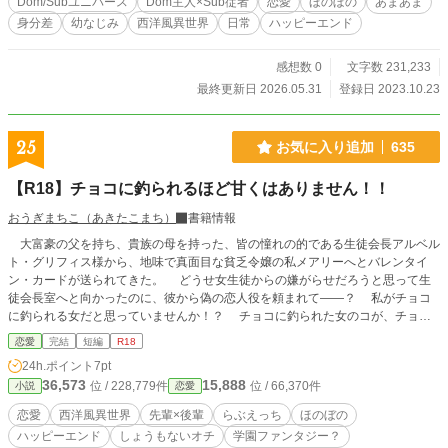
Dom/Subユニバース
Dom主人×Sub従者
恋愛
ほのぼの
あまあま
サイトで重複投稿しています。
身分差
幼なじみ
西洋風異世界
日常
ハッピーエンド
感想数 0
文字数 231,233
最終更新日 2026.05.31
登録日 2023.10.23
25
お気に入り追加
635
【R18】チョコに釣られるほど甘くはありません！！
おうぎまちこ（あきたこまち）
書籍情報
大富豪の父を持ち、貴族の母を持った、皆の憧れの的である生徒会長アルベル
ト・グリフィス様から、地味で真面目な貧乏令嬢の私メアリーへとバレンタイ
ン・カードが送られてきた。 どうせ女生徒からの嫌がらせだろうと思って生
徒会長室へと向かったのに、彼から偽の恋人役を頼まれて――？ 私がチョコ
に釣られる女だと思っていませんか！？ チョコに釣られた女のコが、チョコ
より甘いイケメン生徒会長（次期社長）に美味しくいただかれる話。 ※R18に
恋愛
完結
短編
R18
は※ ご都合主義なエロが多いです。 ※時代背景的には共学がない頃が下地な
24h.ポイント
7pt
ので、ちょっとだけファンタジー。 ※ムーンライト様の完結作、約2万字の短い
36,573
15,888
位 / 228,779件
位 / 66,370件
小説
恋愛
お話（本編全22話+アルベルトside） ※erロイヤル大賞様で一次予選は突破でき
ましたが、二次予選は突破できなかった作品になります。
恋愛
西洋風異世界
先輩×後輩
らぶえっち
ほのぼの
ハッピーエンド
しょうもないオチ
学園ファンタジー？