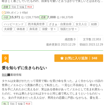
睦まじく過ごしていたものの、自身を可愛いと言うばかりで美しいとは言わない
夫に対して、エレナは満たされない気持ちを密かに抱えていた。 そんな折。あ
恋愛
完結
短編
R18
る夜会で、偶然にもエレナはアンネリーゼと再会してしまう。そしてアンネリー
24h.ポイント
49pt
ゼに容姿を貶されたことにより、彼女は結婚の際ドゴールと交わした約束を破る
15,971
7,008
位 / 228,779件
位 / 66,370件
小説
恋愛
決意をしたのだが……？
ハッピーエンド
西洋風異世界
ざまぁ・自業自得
女主人公
結婚
夫婦愛
体格差
身長差
溺愛・甘々
強面だが甘々
感想数 0
文字数 22,953
最終更新日 2023.12.29
登録日 2023.12.29
9
お気に入り追加
348
愛を知らずに生きられない
朝顔
書籍情報
タケルは女遊びがたたって現世で報いを受け命を失った。よく分からない小説の
世界にノエルという貴族の男として転生した。 一見なに不自由なく、幸せな人
生を手に入れたかに見えるが、実はある使命があってノエルとして生まれ変わっ
たのだ。それは果たさなければタケルと同じ歳で死んでしまうというものだっ
た。 女の子大好きだった主人公が、男同士の恋愛に戸惑いながらも、愛を見つ
けようと頑張るお話です。
BL
完結
短編
R18