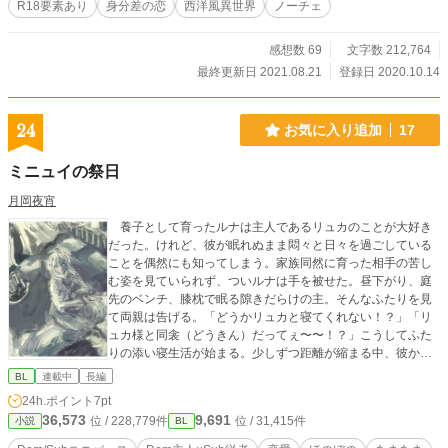
R18要素あり
身分差の恋
西洋風異世界
ノーチェ
感想数 69
文字数 212,764
最終更新日 2021.08.21
登録日 2020.10.14
24
お気に入り追加
17
ミニュイの祭日
月岡夜宵
養子として育ったルナは主人であるリュカのことが大好き
だった。けれど、彼が眠れぬまま悶々と日々を過ごしている
ことを偶然にも知ってしまう。家族同然に育った相手の苦し
む姿を見ていられず、ついルナは手を被せた。昼下がり、庭
先のベンチ、膝枕で眠る隙きだらけの主。そんなふたりを見
て両親は告げる。「どうかリュカと寝てくれない！？」「リ
ュカ様と同衾（どうきん）だってぇ〜〜！？」こうしてふた
りの添い寝生活が始まる。少しずつ距離が縮まる中、彼から
告げられたのは「俺の『パートナー』にならないか」という
BL
連載中
長編
衝撃の提案。 訳あって不眠症の次期当主と彼を癒やしたい
24h.ポイント
7pt
不器用従者。秘密を共有し言葉と心を重ねるうち、二人の関
36,573
9,691
位 / 228,779件
位 / 31,415件
小説
BL
係はいつしか変わり始めていく。そんな、主従を超えたふた
りの絆の物語。 「アルファポリス」「小説家になろう」の