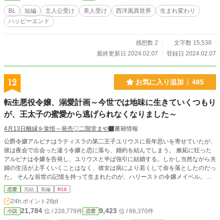
BL
短編
主人公受け
美人受け
西洋風異世界
生まれ変わり
ハッピーエンド
感想数 2
文字数 15,538
最終更新日 2024.02.07
登録日 2024.02.07
12
お気に入り追加
485
転生悪役令嬢、溺愛計画～今世では地味に生きていくつもり
が、王太子の蜜愛から逃げられなくなりました～
4月13日離縁を覚悟～発売♡二階堂まや
書籍情報
公爵令嬢アルビナはラティスラの第二王子ユリウスに長年思いを寄せていたが、
彼は夜会で出会った違う令嬢と恋に落ち、婚約を結んでしまう。 嫉妬に狂った
アルビナは令嬢を告発し、ユリウスと半ば強引に結婚する。しかし当然ながら夫
婦の生活が上手くいくことはなく、彼女は病により若くして命を落としたのだっ
た。 そんな前世の記憶を持って生まれたのが、ハリーストの令嬢メイベル。彼
女は前世での過ちを認め、奉仕活動に励む平穏な日々を送っていた。 ある日、
恋愛
完結
長編
R18
メイベルは初めて参加した夜会で、隣国カルダニアの王太子エドヴァルドと出会
24h.ポイント
28pt
う。しかし彼は、彼女が前世で最大の裏切りを犯した相手、ユリウスの異母兄弟
21,784
9,423
位 / 228,779件
位 / 66,370件
小説
恋愛
であるイヴァンの生まれ変わりだったのである。 最初は仕返しを恐れていたも