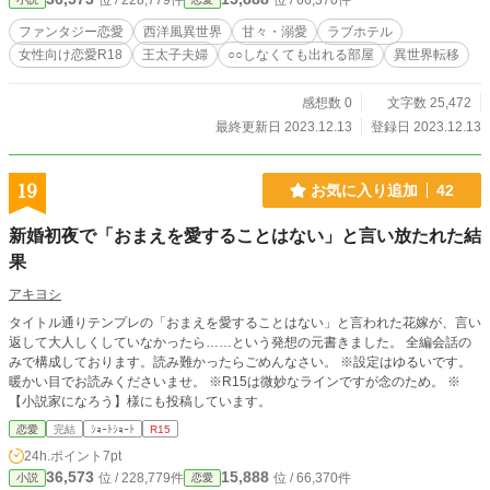
位 / 228,779件
位 / 66,370件
ファンタジー恋愛
西洋風異世界
甘々・溺愛
ラブホテル
女性向け恋愛R18
王太子夫婦
○○しなくても出れる部屋
異世界転移
感想数 0
文字数 25,472
最終更新日 2023.12.13
登録日 2023.12.13
19
お気に入り追加
42
新婚初夜で「おまえを愛することはない」と言い放たれた結
果
アキヨシ
タイトル通りテンプレの「おまえを愛することはない」と言われた花嫁が、言い
返して大人しくしていなかったら……という発想の元書きました。 全編会話の
みで構成しております。読み難かったらごめんなさい。 ※設定はゆるいです。
暖かい目でお読みくださいませ。 ※R15は微妙なラインですが念のため。 ※
【小説家になろう】様にも投稿しています。
恋愛
完結
ｼｮｰﾄｼｮｰﾄ
R15
24h.ポイント
7pt
36,573
15,888
位 / 228,779件
位 / 66,370件
小説
恋愛