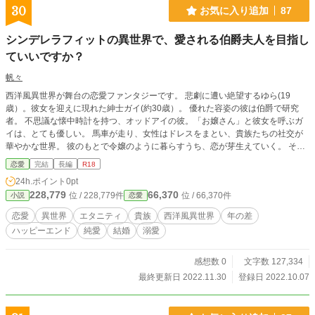
30
お気に入り追加
87
シンデレラフィットの異世界で、愛される伯爵夫人を目指し
ていいですか？
帆々
西洋風異世界が舞台の恋愛ファンタジーです。 悲劇に遭い絶望するゆら(19
歳）。彼女を迎えに現れた紳士ガイ(約30歳）。 優れた容姿の彼は伯爵で研究
者。 不思議な懐中時計を持つ、オッドアイの彼。「お嬢さん」と彼女を呼ぶガ
イは、とても優しい。 馬車が走り、女性はドレスをまとい、貴族たちの社交が
華やかな世界。 彼のもとで令嬢のように暮らすうち、恋が芽生えていく。 そん
なゆらが知るのは、ガイの美貌の前妻レディ・アリナの存在。 完璧な二人の過
恋愛
完結
長編
R18
去が、恋にうぶな彼女の恋を苦しめて…。 ガイの保護者然とした優しさが、ゆ
24h.ポイント
0pt
らには寂しくて切なくなる。 じれじれとゆっくり進む、恋愛物語です。 本格的
228,779
66,370
位 / 228,779件
位 / 66,370件
小説
恋愛
なR18描写は後半になります。 残酷、暴力あります。性描写も濃厚な個所があ
るかと思われます。 不快に思われる方は、ぜひご自衛下さいませ。 ただ、読後
恋愛
異世界
エタニティ
貴族
西洋風異世界
年の差
感のよい物語を努めます。 最後までおつき合いをいただけますと、とっても幸
ハッピーエンド
純愛
結婚
溺愛
いです。
感想数 0
文字数 127,334
最終更新日 2022.11.30
登録日 2022.10.07