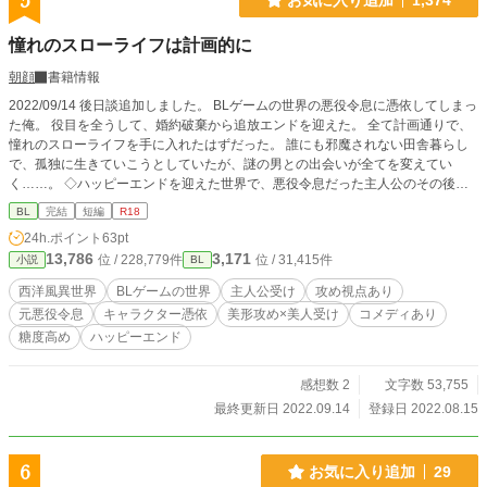
5
憧れのスローライフは計画的に
朝顔
書籍情報
2022/09/14 後日談追加しました。 BLゲームの世界の悪役令息に憑依してしまっ
た俺。 役目を全うして、婚約破棄から追放エンドを迎えた。 全て計画通りで、
憧れのスローライフを手に入れたはずだった。 誰にも邪魔されない田舎暮らし
で、孤独に生きていこうとしていたが、謎の男との出会いが全てを変えてい
く……。 ◇ハッピーエンドを迎えた世界で、悪役令息だった主人公のその後の
お話。 ◇謎のイケメン神父様×恋に後ろ向きな元悪役令息 ◇他サイトで投稿あ
BL
完結
短編
R18
り。
24h.ポイント
63pt
13,786
3,171
位 / 228,779件
位 / 31,415件
小説
BL
西洋風異世界
BLゲームの世界
主人公受け
攻め視点あり
元悪役令息
キャラクター憑依
美形攻め×美人受け
コメディあり
糖度高め
ハッピーエンド
感想数 2
文字数 53,755
最終更新日 2022.09.14
登録日 2022.08.15
6
お気に入り追加
29