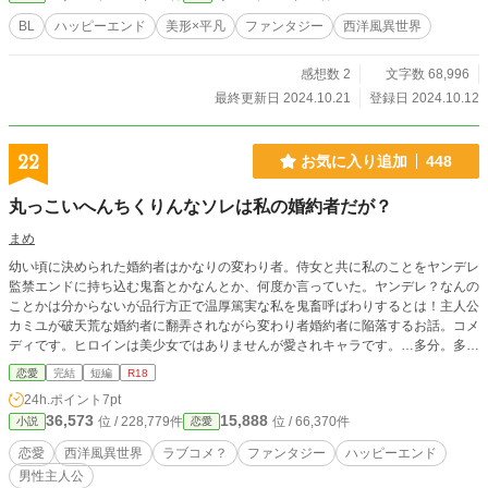
BL
ハッピーエンド
美形×平凡
ファンタジー
西洋風異世界
感想数 2
文字数 68,996
最終更新日 2024.10.21
登録日 2024.10.12
22
お気に入り追加
448
丸っこいへんちくりんなソレは私の婚約者だが？
まめ
幼い頃に決められた婚約者はかなりの変わり者。侍女と共に私のことをヤンデレ
監禁エンドに持ち込む鬼畜とかなんとか、何度か言っていた。ヤンデレ？なんの
ことかは分からないが品行方正で温厚篤実な私を鬼畜呼ばわりするとは！主人公
カミユが破天荒な婚約者に翻弄されながら変わり者婚約者に陥落するお話。コメ
ディです。ヒロインは美少女ではありませんが愛されキャラです。…多分。多分
です…。 よくある話 設定緩め 話し言葉は日本語 R18は後半で 不定期更新
恋愛
完結
短編
R18
24h.ポイント
7pt
36,573
15,888
位 / 228,779件
位 / 66,370件
小説
恋愛
恋愛
西洋風異世界
ラブコメ？
ファンタジー
ハッピーエンド
男性主人公