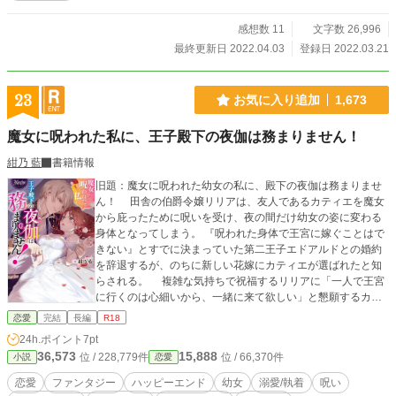
感想数 11
文字数 26,996
最終更新日 2022.04.03
登録日 2022.03.21
23
お気に入り追加
1,673
魔女に呪われた私に、王子殿下の夜伽は務まりません！
紺乃 藍
書籍情報
旧題：魔女に呪われた幼女の私に、殿下の夜伽は務まりませ
ん！ 田舎の伯爵令嬢リリアは、友人であるカティエを魔女
から庇ったために呪いを受け、夜の間だけ幼女の姿に変わる
身体となってしまう。 『呪われた身体で王宮に嫁ぐことはで
きない』とすでに決まっていた第二王子エドアルドとの婚約
を辞退するが、のちに新しい花嫁にカティエが選ばれたと知
らされる。 複雑な気持ちで祝福するリリアに「一人で王宮
に行くのは心細いから、一緒に来て欲しい」と懇願するカテ
ィエ。大切な友人のため、リリアも名前と身分を隠して王宮
恋愛
完結
長編
R18
へ赴くが…… ※ 本作には未成年に対する不適切な性的行為を
24h.ポイント
7pt
助長する意図はございません。またそういった表現・描写も
36,573
15,888
位 / 228,779件
位 / 66,370件
小説
恋愛
ございません。 ※ 2021.8.18.にノーチェブックス（アルファ
ポリス）より書籍化いたしました。応援して下さった皆さ
恋愛
ファンタジー
ハッピーエンド
幼女
溺愛/執着
呪い
ま、本当にありがとうございました✩.*˚