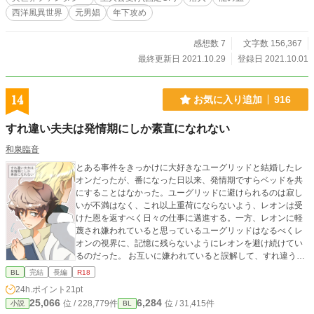
素あり
西洋風異世界
元男娼
年下攻め
感想数 7
文字数 156,367
最終更新日 2021.10.29
登録日 2021.10.01
14
お気に入り追加
916
すれ違い夫夫は発情期にしか素直になれない
和泉臨音
とある事件をきっかけに大好きなユーグリッドと結婚したレ
オンだったが、番になった日以来、発情期ですらベッドを共
にすることはなかった。ユーグリッドに避けられるのは寂し
いが不満はなく、これ以上重荷にならないよう、レオンは受
けた恩を返すべく日々の仕事に邁進する。一方、レオンに軽
蔑され嫌われていると思っているユーグリッドはなるべくレ
オンの視界に、記憶に残らないようにレオンを避け続けてい
るのだった。 お互いに嫌われていると誤解して、すれ違う番
の話。 ＝＝＝＝＝＝＝＝＝＝＝＝＝＝＝＝＝＝＝ 美形侯爵長
BL
完結
長編
R18
男α×平凡平民Ω。本編24話完結。それ以降は番外編です。 オ
24h.ポイント
21pt
メガバース設定ですが独自設定もあるのでこの世界のオメガ
25,066
6,284
位 / 228,779件
位 / 31,415件
小説
BL
バースはそうなんだな、と思っていただければ。