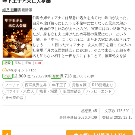
年下王子と未亡人令嬢
紺乃 藍
書籍情報
伯爵令嬢ティアナには早急に処女を捨てたい理由があった。
自分を虐げ蔑ろにしたうえ不倫中に亡くなった元夫の弟か
ら、再婚の申し込みがあったのだ。 実際には白い結婚であっ
たが、身も心も夫に捧げたため再婚の意思はない、という
『嘘』を『本当』にしなければ、またあの家に連れ戻されて
しまう――！ 困ったティアナは、友人の伝手を頼って大人の
社交場『月の仮面舞踏会』に参加し、そこで出会った顔も本
名も知らない相手と一夜を共にすることで、無事処女を捨て
ることに成功する。 ようやく安寧な日々を手に入れたと思っ
恋愛
完結
長編
R18
たティアナだったが、のちに一夜限りの相手が第二王子のア
24h.ポイント
71pt
レクシスであったこと、彼が『月の仮面舞踏会』で出会った
12,960
5,713
位 / 228,779件
位 / 66,370件
小説
恋愛
女性を必死に探し求めていることを知る。 どうしても手に入
れたい年下王子 × どうしても逃げたい未亡人令嬢 恋愛初
ノーチェ
西洋風異世界
年下王子
貴族令嬢
R18要素あり
心者な２人の初恋の行方は―― ◌˳⚛˚⌖*┈︎┈︎┈︎┈︎┈︎┈︎*◌˳⚛˚⌖ ＊ 設定
バツイチ・未亡人
執着・溺愛
仮面舞踏会
ハッピーエンド
はすべてフィクションです。実際の人物・組織・団体とは一
身分差の恋
切関係ございません。 ＊ R18描写のあるお話には、サブタイ
トルに「◆」あり。 ＊ 他サイト（ムーンライトノベルズ）に
も投稿しています。 ＊ 表紙は「Canva」さんにて作成しまし
感想数 45
文字数 175,691
た。（※ 2025/12/26 変更）
最終更新日 2026.04.09
登録日 2025.12.15
お気に入り追加
1,374