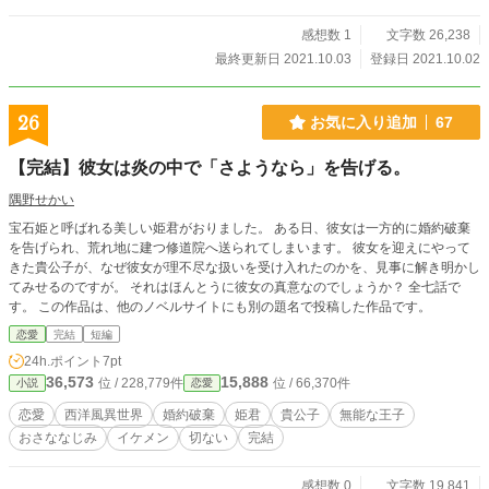
感想数 1
文字数 26,238
最終更新日 2021.10.03
登録日 2021.10.02
26
お気に入り追加
67
【完結】彼女は炎の中で「さようなら」を告げる。
隅野せかい
宝石姫と呼ばれる美しい姫君がおりました。 ある日、彼女は一方的に婚約破棄
を告げられ、荒れ地に建つ修道院へ送られてしまいます。 彼女を迎えにやって
きた貴公子が、なぜ彼女が理不尽な扱いを受け入れたのかを、見事に解き明かし
てみせるのですが。 それはほんとうに彼女の真意なのでしょうか？ 全七話で
す。 この作品は、他のノベルサイトにも別の題名で投稿した作品です。
恋愛
完結
短編
24h.ポイント
7pt
36,573
15,888
位 / 228,779件
位 / 66,370件
小説
恋愛
恋愛
西洋風異世界
婚約破棄
姫君
貴公子
無能な王子
おさななじみ
イケメン
切ない
完結
感想数 0
文字数 19,841