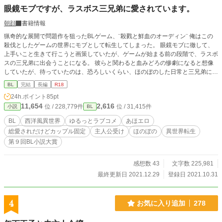
眼鏡モブですが、ラスボス三兄弟に愛されています。
朝顔
書籍情報
猟奇的な展開で問題作を狙ったBLゲーム、¨殺戮と鮮血のオーディン¨ 俺はこの
殺伐としたゲームの世界にモブとして転生してしまった。 眼鏡モブに徹して、
上手いこと生きて行こうと画策していたが、ゲームが始まる前の段階で、ラスボ
スの三兄弟に出会うことになる。 彼らと関わると血みどろの惨劇になると想像
していたが、待っていたのは、恐ろしいくらい、ほのぼのした日常と三兄弟にひ
たすら愛される日々だった？ ★ クラスに一人いる秀才眼鏡くんに転生したが、
BL
完結
長編
R18
口を開くと前世のおバカないじられキャラが出てきてしまう平凡主人公と、そん
24h.ポイント
85pt
な主人公に癒される殺戮の鬼と呼ばれたハイスペック三兄弟のお話。 エロもピ
11,654
2,616
位 / 228,779件
位 / 31,415件
小説
BL
ンチもゆるっとコメディを目指しています。 これはアレだなという回には※を
付けさせていただきます。 総愛されで、カップルは固定。 恋愛&主人公エロは
BL
西洋風異世界
ゆるっとラブコメ
あほエロ
二章から。
総愛されだけどカップル固定
主人公受け
ほのぼの
異世界転生
第９回BL小説大賞
感想数 43
文字数 225,981
最終更新日 2021.12.29
登録日 2021.10.31
4
お気に入り追加
278