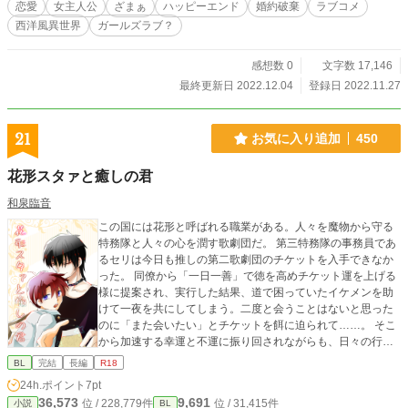
恋愛
女主人公
ざまぁ
ハッピーエンド
婚約破棄
ラブコメ
西洋風異世界
ガールズラブ？
感想数 0
文字数 17,146
最終更新日 2022.12.04
登録日 2022.11.27
21
お気に入り追加
450
花形スタァと癒しの君
和泉臨音
この国には花形と呼ばれる職業がある。人々を魔物から守る
特務隊と人々の心を潤す歌劇団だ。 第三特務隊の事務員であ
るセリは今日も推しの第二歌劇団のチケットを入手できなか
った。 同僚から「一日一善」で徳を高めチケット運を上げる
様に提案され、実行した結果、道で困っていたイケメンを助
けて一夜を共にしてしまう。二度と会うことはないと思った
のに「また会いたい」とチケットを餌に迫られて……。 そこ
から加速する幸運と不運に振り回されながらも、日々の行い
の良さで幸せを掴む話。 ※遊び人美男子×平凡。本編13話完
BL
完結
長編
R18
結済み。以降は番外編です。
24h.ポイント
7pt
36,573
9,691
位 / 228,779件
位 / 31,415件
小説
BL