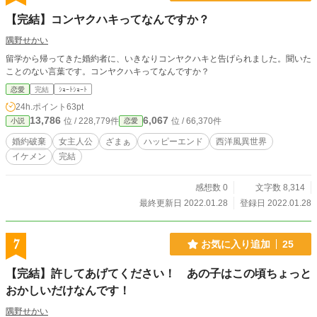
【完結】コンヤクハキってなんですか？
隅野せかい
留学から帰ってきた婚約者に、いきなりコンヤクハキと告げられました。聞いた
ことのない言葉です。コンヤクハキってなんですか？
恋愛
完結
ｼｮｰﾄｼｮｰﾄ
24h.ポイント
63pt
13,786
6,067
位 / 228,779件
位 / 66,370件
小説
恋愛
婚約破棄
女主人公
ざまぁ
ハッピーエンド
西洋風異世界
イケメン
完結
感想数 0
文字数 8,314
最終更新日 2022.01.28
登録日 2022.01.28
7
お気に入り追加
25
【完結】許してあげてください！ あの子はこの頃ちょっと
おかしいだけなんです！
隅野せかい