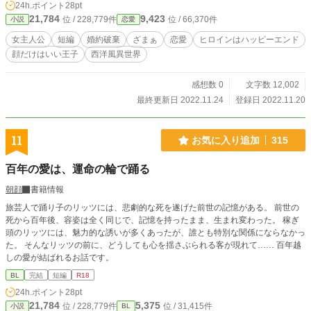
24h.ポイント
28pt
21,784
9,423
位 / 228,779件
位 / 66,370件
小説
恋愛
女主人公
短編
婚約破棄
ざまぁ
恋愛
ヒロインはハッピーエンド
顔だけはいい王子
西洋風異世界
感想数 0
文字数 12,002
最終更新日 2022.11.24
登録日 2022.11.20
11
お気に入り追加
315
百年の愛は、運命の輪で踊る
朝顔
書籍情報
旅芸人で踊り子のリッツには、悲劇的な死を遂げた前世の記憶がある。 前世の
死から百年後、容姿は全く同じで、記憶を持ったまま、生まれ変わった。 稼ぎ
頭のリッツには、魅力的な誘いが多くあったが、誰とも特別な関係にならなかっ
た。 そんなリッツの前に、どうしても心を揺さぶられる客が現れて…… 百年越
しの愛が結ばれるお話です。
BL
完結
短編
R18
24h.ポイント
28pt
21,784
5,375
位 / 228,779件
位 / 31,415件
小説
BL