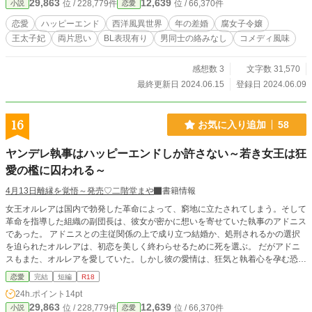
29,863
12,639
位 / 228,779件
位 / 66,370件
小説
恋愛
なる勘違い』を乗り越え、結ばれることができるのか？ 幼な
妻を愛するが故に手が出せない年上夫カイン×幼な顔だから手
恋愛
ハッピーエンド
西洋風異世界
年の差婚
腐女子令嬢
を出してもらえなかったと嘆く妻リリアのすれ違いラブコメ
王太子妃
両片思い
BL表現有り
男同士の絡みなし
コメディ風味
ディ。 はじまり、はじまり〜♪ ・R18シーンには※をつけま
す。 ・こちらの作品は、『残念な王太子妃と可哀想な王太子
の攻防』のリメイク作品となります。 ・『初恋の終焉』のス
感想数 3
文字数 31,570
ピンオフ作品となりますが、こちらだけでもお楽しみ頂けま
最終更新日 2024.06.15
登録日 2024.06.09
す。
16
お気に入り追加
58
ヤンデレ執事はハッピーエンドしか許さない～若き女王は狂
愛の檻に囚われる～
4月13日離縁を覚悟～発売♡二階堂まや
書籍情報
女王オルレアは国内で勃発した革命によって、窮地に立たされてしまう。そして
革命を指導した組織の副団長は、彼女が密かに想いを寄せていた執事のアドニス
であった。 アドニスとの主従関係の上で成り立つ結婚か、処刑されるかの選択
を迫られたオルレアは、初恋を美しく終わらせるために死を選ぶ。 だがアドニ
スもまた、オルレアを愛していた。しかし彼の愛情は、狂気と執着心を孕む恐ろ
しいもので……？ +初心者向けのはずですがマニアックな内容を含む作品のた
恋愛
完結
短編
R18
め、タグを必ず確認願います。
24h.ポイント
14pt
29,863
12,639
位 / 228,779件
位 / 66,370件
小説
恋愛