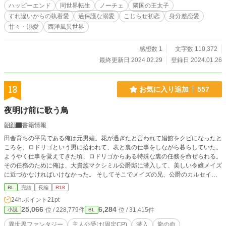
のの、やがてメイベルは彼が今世で幸せになれるよう‘‘友人’’として動く決意をす
ハッピーエンド
同世界転生
ノーチェ
隣国の王太子
る。しかしエドヴァルドは、彼女を恋人のように甘やかしてきて……？ R-18シ
すれ違いからの執着愛
過保護な溺愛
こじらせ初恋
身分差恋愛
ーン→♡
甘々・溺愛
西洋風異世界
感想数 1
文字数 110,372
最終更新日 2024.02.29
登録日 2024.01.26
13
お気に入り追加
557
夜明け前に歌う鳥
朝顔
書籍情報
田舎育ちの平民である俺は元男娼。花が過ぎたと言われて娼館をクビになったと
ころを、ロドリゴという男に拾われて、表と裏の仕事をしながら暮らしていた。
ようやく仕事を覚えてきた頃、ロドリゴからある特殊な裏の任務を命ぜられる。
その任務のために俺は、大貴族マクシミル公爵邸に潜入して、美しい令嬢メイズ
に近づかなければいけなかった。 そしてそこでメイズの兄、公爵のカルセイン
と運命に導かれ出会うことになる。 カルセインに惹かれていく気持ちは止めら
BL
完結
長編
R18
れず、メイズの優しさに触れるたび、とても任務を遂行することなどできなくな
24h.ポイント
21pt
り……。 古龍の血を受け継ぐ特別な人間達、国の王子達の思惑や陰謀も入り乱
25,066
6,284
位 / 228,779件
位 / 31,415件
小説
BL
れ、混迷する事態はやがて出生の秘密へと繋がっていく。 愛を貫き、幸せを手
にすることはできるのか。 十万字程度を予定しています。 ※重複投稿 ※R18要
異世界ファンタジー
主人公受け(固定CP)
潜入
龍の血