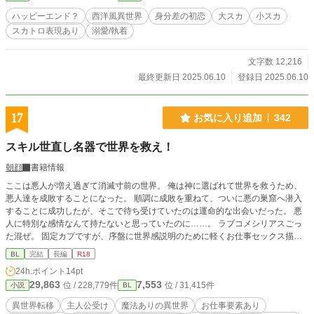
ハッピーエンド？
西洋風異世界
身分差の初恋
大スカ
小スカ
スカトロ表現あり
溺愛/執着
文字数 12,216
最終更新日 2025.06.10
登録日 2025.06.10
17
お気に入り追加
342
スキル世直し名器で世界を救え！
朝顔
書籍情報
ここは悪人が増え過ぎて消滅寸前の世界。 俺は神に選ばれて世界を救うため、
悪人達を成敗することになった。 順調に成敗を重ねて、ついに悪の巣窟へ潜入
することに成功したが、そこで待ち受けていたのは運命的な出会いだった。 悪
人に特別な感情なんて持たないと思っていたのに……。 ラブコメシリアスごっ
た混ぜ。 固定カプですが、序盤に世界感説明のために軽くお仕事セックス描写
入ります。 死神と呼ばれる影の支配者（クーデレ）×古風な正義に憧れる平凡
BL
完結
長編
R18
（異世界では稀少）強気男子。 2022/03/20 完結しました。 別サイトでも同時投
24h.ポイント
14pt
稿しています。
29,863
7,553
位 / 228,779件
位 / 31,415件
小説
BL
異世界転移
主人公受け
魔法ありの異世界
お仕事要素あり