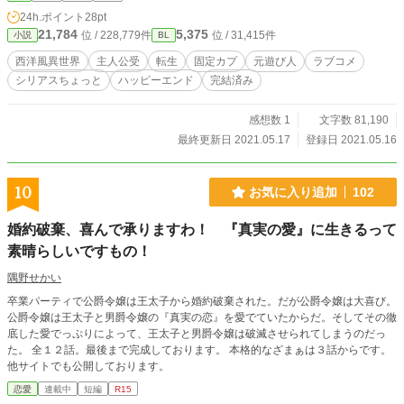
24h.ポイント
28pt
21,784
5,375
位 / 228,779件
位 / 31,415件
小説
BL
西洋風異世界
主人公受
転生
固定カプ
元遊び人
ラブコメ
シリアスちょっと
ハッピーエンド
完結済み
感想数 1
文字数 81,190
最終更新日 2021.05.17
登録日 2021.05.16
10
お気に入り追加
102
婚約破棄、喜んで承りますわ！ 『真実の愛』に生きるって
素晴らしいですもの！
隅野せかい
卒業パーティで公爵令嬢は王太子から婚約破棄された。だが公爵令嬢は大喜び。
公爵令嬢は王太子と男爵令嬢の『真実の恋』を愛でていたからだ。そしてその徹
底した愛でっぷりによって、王太子と男爵令嬢は破滅させられてしまうのだっ
た。 全１２話。最後まで完成しております。 本格的なざまぁは３話からです。
他サイトでも公開しております。
恋愛
連載中
短編
R15