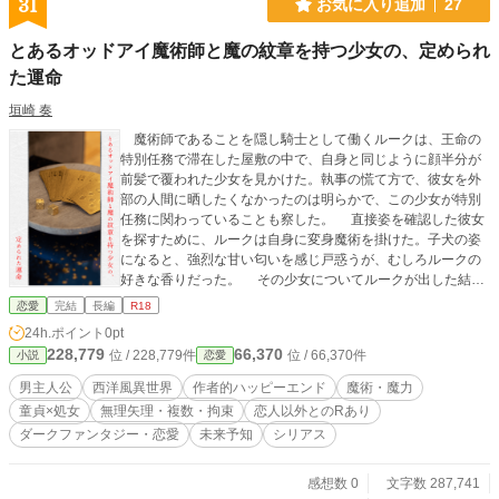
31
お気に入り追加
27
とあるオッドアイ魔術師と魔の紋章を持つ少女の、定められ
た運命
垣崎 奏
魔術師であることを隠し騎士として働くルークは、王命の
特別任務で滞在した屋敷の中で、自身と同じように顔半分が
前髪で覆われた少女を見かけた。執事の慌て方で、彼女を外
部の人間に晒したくなかったのは明らかで、この少女が特別
任務に関わっていることも察した。 直接姿を確認した彼女
を探すために、ルークは自身に変身魔術を掛けた。子犬の姿
になると、強烈な甘い匂いを感じ戸惑うが、むしろルークの
好きな香りだった。 その少女についてルークが出した結論
は、番だった。魔術師は番がいれば、魔力増強ができるよう
恋愛
完結
長編
R18
になる。魔術の元となる魔力が増え、より強力になれる。ル
24h.ポイント
0pt
ークの感覚と思考が正しければ、彼女も魔力を持つはずだ。
228,779
66,370
位 / 228,779件
位 / 66,370件
小説
恋愛
それだけが隠されている理由とするなら、腑に落ちない。他
に何か、人目に晒されると都合の悪いことがあるに違いな
男主人公
西洋風異世界
作者的ハッピーエンド
魔術・魔力
い。 子犬姿のルークが彼女の膝の上で見たものは、前髪で
童貞×処女
無理矢理・複数・拘束
恋人以外とのRあり
隠された漆黒の片目と、顔の半分を覆う魔の紋章だった。彼
ダークファンタジー・恋愛
未来予知
シリアス
女から魔力の気配は感じられず、伝説級の珍しさで、ルーク
は文献調査のために一度王都に戻ることを決める。魔術師の
師匠ジョンから、次の特別任務が魔の紋章の解放になる予想
感想数 0
文字数 287,741