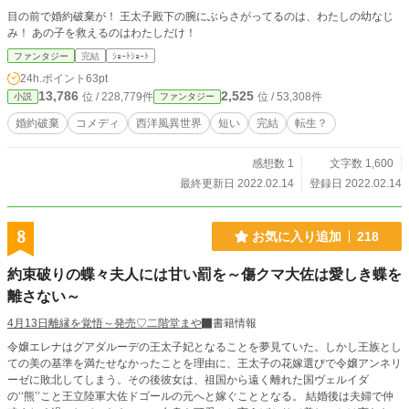
目の前で婚約破棄が！ 王太子殿下の腕にぶらさがってるのは、わたしの幼なじ
み！ あの子を救えるのはわたしだけ！
ファンタジー
完結
ｼｮｰﾄｼｮｰﾄ
24h.ポイント
63pt
13,786
2,525
位 / 228,779件
位 / 53,308件
小説
ファンタジー
婚約破棄
コメディ
西洋風異世界
短い
完結
転生？
感想数 1
文字数 1,600
最終更新日 2022.02.14
登録日 2022.02.14
8
お気に入り追加
218
約束破りの蝶々夫人には甘い罰を～傷クマ大佐は愛しき蝶を
離さない～
4月13日離縁を覚悟～発売♡二階堂まや
書籍情報
令嬢エレナはグアダルーデの王太子妃となることを夢見ていた。しかし王族とし
ての美の基準を満たせなかったことを理由に、王太子の花嫁選びで令嬢アンネリ
ーゼに敗北してしまう。その後彼女は、祖国から遠く離れた国ヴェルイダ
の‘‘熊’’こと王立陸軍大佐ドゴールの元へと嫁ぐこととなる。 結婚後は夫婦で仲