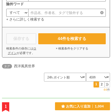
除外ワード
+ さらに詳しく検索する
保存する
44
件を検索する
検索条件の保存には
ロ
× 検索条件をクリアする
グイン
が必要です。
西洋風異世界
タグ
1
2
44
件
1
お気に入り追加
1,004