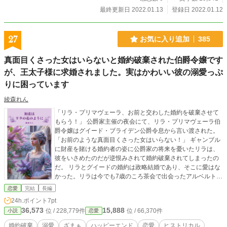
最終更新日 2022.01.13
登録日 2022.01.12
27
お気に入り追加
385
真面目くさった女はいらないと婚約破棄された伯爵令嬢です
が、王太子様に求婚されました。実はかわいい彼の溺愛っぷ
りに困っています
綾森れん
「リラ・プリマヴェーラ、お前と交わした婚約を破棄させて
もらう！」 公爵家主催の夜会にて、リラ・プリマヴェーラ伯
爵令嬢はグイード・ブライデン公爵令息から言い渡された。
「お前のような真面目くさった女はいらない！」 ギャンブル
に財産を賭ける婚約者の姿に公爵家の将来を憂いたリラは、
彼をいさめたのだが逆恨みされて婚約破棄されてしまったの
だ。 リラとグイードの婚約は政略結婚であり、そこに愛はな
かった。リラは今でも7歳のころ茶会で出会ったアルベルト王
子の優しさと可愛らしさを覚えていた。しかしアルベルト王
恋愛
完結
長編
子はそのすぐあとに、毒殺されてしまった。 夜会で恥をさら
24h.ポイント
7pt
し、居場所を失った彼女を救ったのは、美しい青年歌手アル
36,573
15,888
位 / 228,779件
位 / 66,370件
小説
恋愛
カンジェロだった。 心優しいアルカンジェロに惹かれていく
リラだが、彼は高い声を保つため、少年時代に残酷な手術を
婚約破棄
溺愛
ざまぁ
ハッピーエンド
恋愛
ヒストリカル