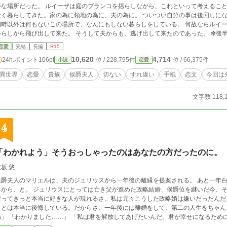
た。 ルイーザは庭のブランコを揺らしながら、これといって考えることが何もないことに気が付いた。 今まで只管忙し
なく暮らしてきた。家の為に領地の為に、夫の為に。 ついつい自分の事は後回しになって、鏡を
畔以外は何もないこの場所で、なんにもしない暮らしをしている。 何故ならルイーザは、家政も執務も社交も投げ出して、王都の
らしから飛び出して来た。 そうして夫からも、逃げ出して来たのであった。 ❇後半部分に出産に関わるセンシティブな内容がござ
ます。関連話冒頭に注意書きにて表記をさせて頂きます。苦手な方は読み飛ばして下さいませ。 ❇例の如く、
恋愛
完結
長編
R15
べく公開後に激しい修正が入ります。 「間を置いて二度美味しい」とご笑覧下さい。 ❇登場人物のお名前が他作品とダダ被
10,620
4,714
24h.ポイント
106pt
位 / 228,795件
位 / 66,375件
小説
恋愛
すが、皆様別人でございます。 ❇相変わらずの100%妄想の産物です。妄想なので史実とは異なっております。 ❇妄想遠泳の果
てに波打ち際に打ち上げられた妄想スイマーによる寝物語です。 疲れたお心とお身
異世界
恋愛
貴族
侯爵夫人
切ない
すれ違い
手紙
恋文
今回は
す。 ❇座右の銘は「知らないことは書けない」「嘘をつくなら最後まで」
文字数 118,
4
「わかれよう」そうおっしゃったのはあなたの方だったのに。
坂 悠
侯爵夫人のマリエルは、夫のジュリウスから一年後の離縁を提案される。 あと一年
るから、と。 ジュリウスにとっては亡き父が進めた政略結婚、侯爵位を継いだ今、そ
だってきっと本当に好きな人が現れるさ。私は元々こうした政略婚は嫌いだったんだ
ことは本当に後悔している。だからさ、一年後には離婚をして、第二の人生をちゃん
ね」 「わかりました……」 「私は君を解放してあげたいんだ。君が幸せになるため
ず受け入れるマリエルだったけれど……。 勘違い、すれ違いな夫婦の恋。 前半はヒロイン、中盤はヒーロー視点でお贈りしま