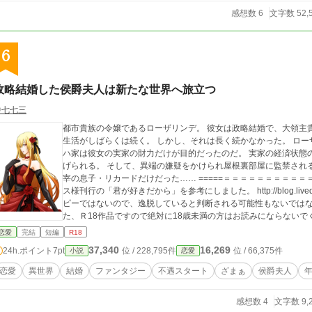
感想数 6
文字数 52,
6
政略結婚した侯爵夫人は新たな世界へ旅立つ
中七七三
都市貴族の令嬢であるローザリンデ。 彼女は政略結婚で、大領主
生活がしばらくは続く。 しかし、それは長く続かなかった。 ローザリンデは現実に打ちのめされる。 ファルマッ
ハ家は彼女の実家の財力だけが目的だったのだ。 実家の経済状態
げられる。 そして、異端の嫌疑をかけられ屋根裏部屋に監禁される。 そんな中、彼女に変わらず接していた
宰の息子・リカードだけだった…… =====＝＝＝＝＝＝＝＝＝＝＝＝＝＝＝ 注意）性表現のレベルはアルファポリ
ス様刊行の「君が好きだから」を参考にしました。 http://blog.livedoor.jp/
ピーではないので、逸脱していると判断される可能性もないではな
た、Ｒ18作品ですので絶対に18歳未満の方はお読みにならない
恋愛
完結
短編
R18
37,340
16,269
24h.ポイント
7pt
位 / 228,795件
位 / 66,375件
小説
恋愛
恋愛
異世界
結婚
ファンタジー
不遇スタート
ざまぁ
侯爵夫人
感想数 4
文字数 9,