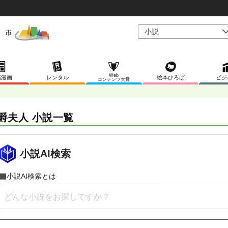
Web
稿漫画
レンタル
絵本ひろば
ビジ
コンテンツ大賞
爵夫人 小説一覧
小説AI検索
小説AI検索とは