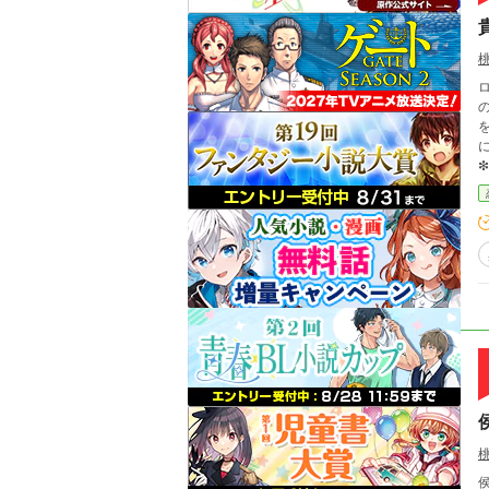
ロ
の
を奪われてい
にする。 思えばそれが
前
す。 ❇妄想遠泳の果てに波打ち際に打ち上げら
侯