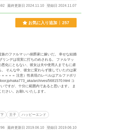
592
最終更新日 2024.11.10
登録日 2024.11.07
お気に入り追加
257
貴族のファルマッハ侯爵家に嫁いだ。 幸せな結婚
の悪化にともない、彼女は夫や使用人までもに虐
のは家
naka773_aka/archives/5681570.html コ
いですが、十分に範囲内であると思います。 ま
でください。お願いいたします。
年下
王子
ハッピーエンド
296
最終更新日 2019.06.10
登録日 2019.06.10