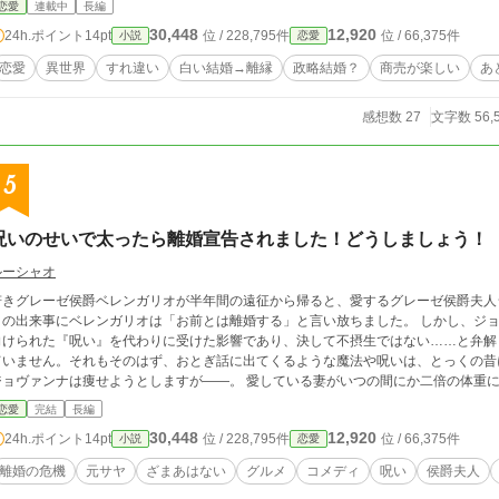
恋愛
連載中
長編
。 四万字ほどの中編。お楽しみいただけたらうれしいです。 ※本編はマリエルの感情がメインだったこともあってマリエル一人称
30,448
12,920
24h.ポイント
14pt
位 / 228,795件
位 / 66,375件
小説
恋愛
をベースにジュリウス視点を入れていましたが、番外部分は基本三人称でお送りして
恋愛
異世界
すれ違い
白い結婚→離縁
政略結婚？
商売が楽しい
あ
感想数 27
文字数 56,
5
呪いのせいで太ったら離婚宣告されました！どうしましょう！
ルーシャオ
若きグレーゼ侯爵ベレンガリオが半年間の遠征から帰ると、愛するグレーゼ侯爵夫人
りの出来事にベレンガリオは「お前とは離婚する」と言い放ちました。 しかし、ジ
向けられた『呪い』を代わりに受けた影響であり、決して不摂生ではない……と弁解
ていません。それもそのはず、おとぎ話に出てくるような魔法や呪いは、とっくの昔
ジョヴァンナは痩せようとしますが——。 愛している妻がいつの間にか二倍の体重
家はどうなってしまうのか。
恋愛
完結
長編
30,448
12,920
24h.ポイント
14pt
位 / 228,795件
位 / 66,375件
小説
恋愛
離婚の危機
元サヤ
ざまあはない
グルメ
コメディ
呪い
侯爵夫人