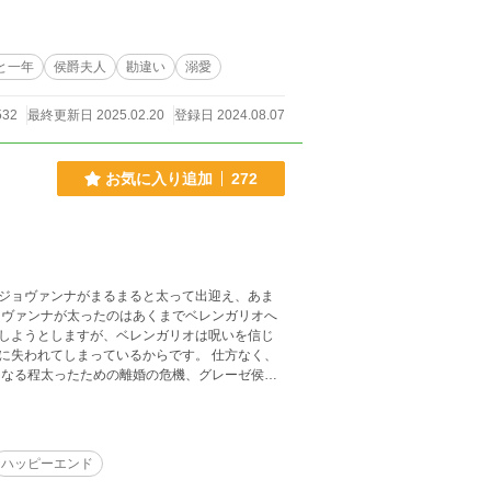
います。
と一年
侯爵夫人
勘違い
溺愛
532
最終更新日 2025.02.20
登録日 2024.08.07
お気に入り追加
272
ジョヴァンナがまるまると太って出迎え、あま
ョヴァンナが太ったのはあくまでベレンガリオへ
しようとしますが、ベレンガリオは呪いを信じ
に失われてしまっているからです。 仕方なく、
になる程太ったための離婚の危機、グレーゼ侯爵
ハッピーエンド