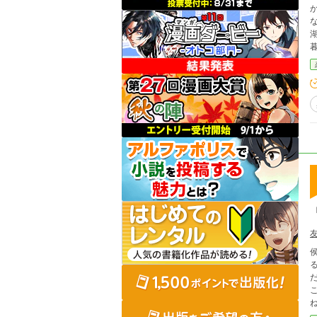
かな場所だっ
湖
暮
い
す
おりま
友
でき