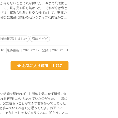
見る暇も無かった。 それが今は森と
鬼の誤字脱字を修復
りして
体を妄想で癒やして頂けますと泳ぎ甲斐がありま
外道封印致しました
恋はビビビ
110
最終更新日 2025.02.17
登録日 2025.01.31
お気に入り追加
1,717
白い結婚を続ければ、世間体を気にせず離婚でき
れを解消したいと思っていたのだった。 「君に
。父に逆らうことができず君を娶ってしまった
と歩んでいくべきだと思うんだよ。お互いに
に」 そうおっしゃるジュリウスに、逆らうことも