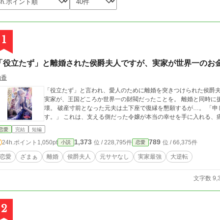
1
「役立たず」と離婚された侯爵夫人ですが、実家が世界一のお
由香
「役立たず」と言われ、愛人のために離婚を突きつけられた侯爵夫人エレノア。 だが、夫は知
実家が、王国どころか世界一の財閥だったことを。 離婚と同時に援助は打ち切られ、侯爵家はあっという間に崩
壊。 破産寸前となった元夫は土下座で復縁を懇願するが…。 「申し訳ありません。そのお願いは、お断りしま
す。」 これは、支える側だった令嬢が本当の幸せを手に入れる
恋愛
完結
短編
1,373
789
24h.ポイント
1,050pt
位 / 228,795件
位 / 66,375件
小説
恋愛
恋愛
ざまぁ
離婚
侯爵夫人
元サヤなし
実家最強
大逆転
文字数 9,
2