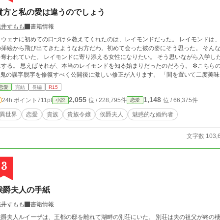
貴方と私の愛は違うのでしょう
桃井すもも
書籍情報
ウェナに初めての口づけを教えてくれたのは、レイモンドだった。 レイモンドは、ロウェナの婚約者である。 まるで絵画か美術書
挿絵から飛び出てきたようなお方だわ。初めて会った彼の姿にそう思った。 そんなレイモンドにロウェナは惹かれて、すっかり心
た。 レイモンドに寄り添える女性になりたい。 そう思いながら入学した学園で、ロウェナは思いもしなかった光景を目
、本当のレイモンドを知る始まりだったのだろう。 ❇こちらの作品は、カクヨム様へも公開致しております。
❇鬼の誤字脱字を修復すべく公開後に激しい修正が入ります。 「間を置いて二度美味しい」とご笑
が他作品とダダ被りする場合がございます。皆様別人でございます。 ❇100%妄想の産物です。妄想なので史実とは異なっておりま
恋愛
完結
長編
R15
れた妄想スイマーによる寝物語です。 疲れたお心とお身体を妄想で癒やして頂けます
2,055
1,148
24h.ポイント
711pt
位 / 228,795件
位 / 66,375件
小説
恋愛
と泳ぎ甲斐があります。
異世界
恋愛
貴族
貴族令嬢
侯爵夫人
魅惑的な婚約者
文字数 103,
3
侯爵夫人の手紙
桃井すもも
書籍情報
爵夫人ルイーザは、王都の邸を離れて湖畔の別荘にいた。 別荘は夫の祖父が終の棲家にしていた邸宅で、森と湖畔があるだけの静