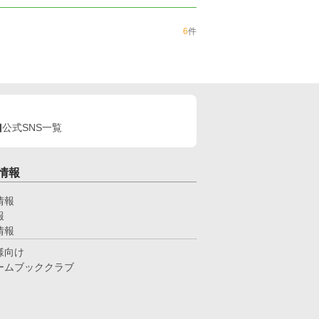
6
件
公式SNS一覧
情報
情報
報
情報
様向け
ームブッククラブ