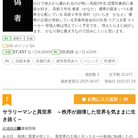
かけで他人から嫌われるのが怖い 高校2年生 恋愛対象的に奏
多が好き。 高校２年生 奏多（かなた） 優希の親友 いつも優
希を心配している 高校２年生 柊叶（ひいらぎ かなえ） 優
希の父親が登録している売春斡旋会社の社長 リアコ太客 スト
ーカー 登場人物は増えていく予定です。 増えたらまた紹介し
ます。 かなり雑な書き方なので読みにくいと思います。
BL
連載中
長編
24h.ポイント
7pt
37,437
10,016
位 / 228,808件
位 / 31,420件
小説
BL
BL
自殺未遂
自傷行為
虐待表現あり
パニック
性虐待
感想数 3
文字数 32,077
最終更新日 2025.09.07
登録日 2022.07.29
7
お気に入り追加
39
サラリーマンと異世界 ～秩序が崩壊した世界を気ままに生
き抜く～
結城絡繰
書籍情報
ある日、地球に異変が生じた。 異世界の土地とモンスターが各地に転移したの