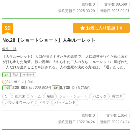
感想数 0
文字数 80,560
最終更新日 2025.03.20
登録日 2025.02.01
23
お気に入り追加
0
No.28【ショートショート】人生ルーレット
鉄生 裕
【人生ルーレット】 人口が増えすぎたその惑星で、 人口調整を行うために政府
が打ち出した施策。 狭い部屋に入れられた二人のうち、 ルーレットに選ばれた
一人だけが生きることを許される。 人の生死を決める方法は、『運』だった。
SF
完結
ｼｮｰﾄｼｮｰﾄ
24h.ポイント
0pt
228,808
6,738
位 / 228,808件
位 / 6,738件
小説
SF
SF
近未来
ゲーム
短編
ショートショート
パニック
異世界
パラレルワールド
ドラマ
バッドエンド
感想数 0
文字数 1,654
最終更新日 2022.04.24
登録日 2022.04.24