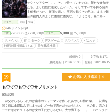
ック・シアター）』。 そこで待っていたのは、新たな参加者
たち、より残酷に進化したゲーム、そしてすべてを操る謎の
主催者だった。 仮面を纏い、王冠を戴くその男は、まるで舞
台の案内人のように優雅に微笑む。 「ようこそ。第二幕へ。
今回のテーマは――"罪"だ。」 命を賭けたオークション。 誰
ミステリー
完結
短編
かの罪を暴く心理戦。 仲間を疑い、切り捨てることを強いら
24h.ポイント
0pt
れる極限状態。 それでも颯たちは、再び手を取り合い、この
228,808
5,380
位 / 228,808件
位 / 5,380件
小説
ミステリー
理不尽な舞台へ立ち向かう。 だが、その先で待ち受けていた
真実は、彼らの想像を遥かに超えていた。 主催者は本当に黒
サバイバル
絆
ダーク
デスゲーム
サスペンス
パニック
幕なのか。 なぜ彼は悪役を演じ続けるのか。 そして、このゲ
時間制限×頭脳バトル
前作既読推奨
ームを作り上げた"上層部"とは何者なのか――。 絶望の中で
芽生える絆。 悪役と主役が交わした約束。 二十人の少年少女
が辿り着く、残酷で優しい結末。 これは、最悪のゲームを生
感想数 0
文字数 8,171
き抜いた者たちが紡ぐ、第二の賭け。 錆びついた世界で、そ
最終更新日 2026.06.30
登録日 2026.06.15
れでも人は誰かを信じられるのか。 『Rust Gamble II』 ――
最高の悪役は、最高の主役に未来を託す。 ようこそ、第二幕
へ。 このショーはまだ終わらない。
19
お気に入り追加
4
も♡て♡も♡て♡サプリメント
家紋武範
叔父からもらったのは南米のシャーマンが作ったあやしい惚れ薬。 説明を
聞く前に全部飲んでしまったけど一粒で充分だったらしい。 次の日、恋のオ
ーラに惹かれてくるのは女の子だけじゃない。犬や男子も……。 パニックに