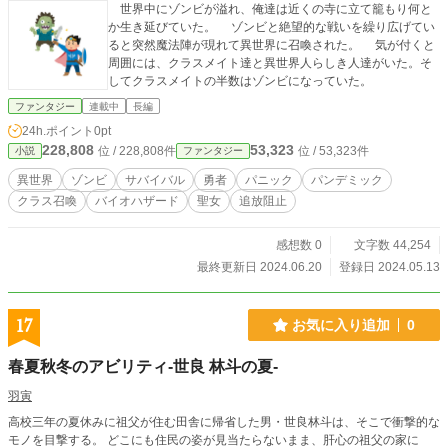
世界中にゾンビが溢れ、俺達は近くの寺に立て籠もり何と
か生き延びていた。 ゾンビと絶望的な戦いを繰り広げてい
ると突然魔法陣が現れて異世界に召喚された。 気が付くと
周囲には、クラスメイト達と異世界人らしき人達がいた。そ
してクラスメイトの半数はゾンビになっていた。
ファンタジー
連載中
長編
24h.ポイント
0pt
228,808
53,323
位 / 228,808件
位 / 53,323件
小説
ファンタジー
異世界
ゾンビ
サバイバル
勇者
パニック
パンデミック
クラス召喚
バイオハザード
聖女
追放阻止
感想数 0
文字数 44,254
最終更新日 2024.06.20
登録日 2024.05.13
17
お気に入り追加
0
春夏秋冬のアビリティ-世良 林斗の夏-
羽寅
高校三年の夏休みに祖父が住む田舎に帰省した男・世良林斗は、そこで衝撃的な
モノを目撃する。 どこにも住民の姿が見当たらないまま、肝心の祖父の家に