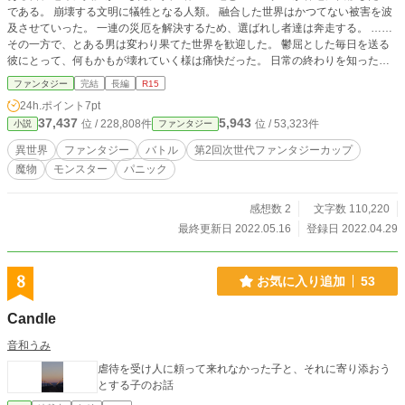
である。 崩壊する文明に犠牲となる人類。 融合した世界はかつてない被害を波
及させていった。 一連の災厄を解決するため、選ばれし者達は奔走する。 ……
その一方で、とある男は変わり果てた世界を歓迎した。 鬱屈とした毎日を送る
彼にとって、何もかもが壊れていく様は痛快だった。 日常の終わりを知った男
は、新たな世界を楽しみ始める。 快楽と暴力と勝利。 原始的な娯楽を謳歌しな
ファンタジー
完結
長編
R15
がら、男は次第に強くなっていく。 誰かが世界を救う裏で、ただ一度の人生を
24h.ポイント
7pt
染め直すのだった。
37,437
5,943
位 / 228,808件
位 / 53,323件
小説
ファンタジー
異世界
ファンタジー
バトル
第2回次世代ファンタジーカップ
魔物
モンスター
パニック
感想数 2
文字数 110,220
最終更新日 2022.05.16
登録日 2022.04.29
8
お気に入り追加
53
Candle
音和うみ
虐待を受け人に頼って来れなかった子と、それに寄り添おう
とする子のお話