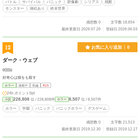
バトル
サバイバル
パニック
群像劇
シリアス
残酷
モンスター
挿絵あり
終末世界
感想数 0
文字数 18,654
最終更新日 2026.07.20
登録日 2026.06.03
12
お気に入り追加
0
ダーク・ウェブ
grimu
好奇心は猫をも殺す
ホラー
連載中
長編
R15
24h.ポイント
0pt
228,808
8,507
位 / 228,808件
位 / 8,507件
小説
ホラー
ホラー
学園
パニック
パニックホラー
デスゲーム
感想数 0
文字数 21,513
最終更新日 2019.12.30
登録日 2019.12.17