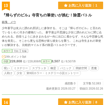
13
お気に入り追加
1
『帰らずのビル』寺育ちの筆使いが挑む！除霊バトル
銀塊 メウ
少年蒼字は友人に誘われ肝試しに参加する。 そこは『帰らずのビル』と言われ
ている いわく付きの建物だった。 蒼字達は不思議な少女に誘われビルに閉じ込
められる。彷徨うように歩きまわるが一向に出口に着かなず、そんな中悲惨な死
体を発見し、そこから更なる恐怖が彼ら彼女らを襲う。 これは寺生まれの筆使
いが解決する。 比較的マイルド系の除霊バトルホラーです。
ホラー
完結
短編
24h.ポイント
0pt
228,808
8,507
位 / 228,808件
位 / 8,507件
小説
ホラー
呪い
ミステリー
スプラッタ
幽霊
パニック
閉鎖空間
悪魔
人助け
少女
第9回ホラー・ミステリー小説エントリー
感想数 0
文字数 52,083
最終更新日 2026.03.27
登録日 2026.02.26
14
お気に入り追加
8