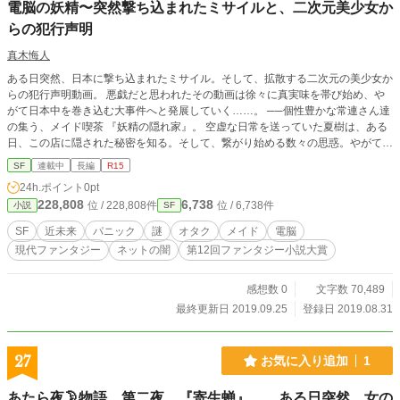
電脳の妖精〜突然撃ち込まれたミサイルと、二次元美少女か
らの犯行声明
真木悔人
ある日突然、日本に撃ち込まれたミサイル。そして、拡散する二次元の美少女か
らの犯行声明動画。 悪戯だと思われたその動画は徐々に真実味を帯び始め、や
がて日本中を巻き込む大事件へと発展していく……。 ──個性豊かな常連さん達
の集う、メイド喫茶 『妖精の隠れ家』。 空虚な日常を送っていた夏樹は、ある
日、この店に隠された秘密を知る。そして、繋がり始める数々の思惑。やがて夏
樹は、動画に込められた真の目的を知る事になる── ※本作品は「横書き」のま
SF
連載中
長編
R15
までお読み頂く事を推奨致します。（縦読みだと一部文字崩れを起こす可能性が
24h.ポイント
0pt
あります）
228,808
6,738
位 / 228,808件
位 / 6,738件
小説
SF
SF
近未来
パニック
謎
オタク
メイド
電脳
現代ファンタジー
ネットの闇
第12回ファンタジー小説大賞
感想数 0
文字数 70,489
最終更新日 2019.09.25
登録日 2019.08.31
27
お気に入り追加
1
あたら夜🌛物語 第二夜 『寄生蝉』 ある日突然、女の