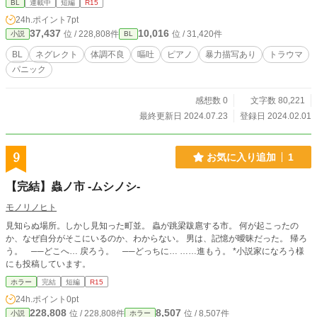
BL
連載中
短編
R15
24h.ポイント
7pt
37,437
10,016
位 / 228,808件
位 / 31,420件
小説
BL
BL
ネグレクト
体調不良
嘔吐
ピアノ
暴力描写あり
トラウマ
パニック
感想数 0
文字数 80,221
最終更新日 2024.07.23
登録日 2024.02.01
9
お気に入り追加
1
【完結】蟲ノ市 -ムシノシ-
モノリノヒト
見知らぬ場所。しかし見知った町並。 蟲が跳梁跋扈する市。 何が起こったの
か、なぜ自分がそこにいるのか、わからない。 男は、記憶が曖昧だった。 帰ろ
う。 ──どこへ… 戻ろう。 ──どっちに… ……進もう。 *小説家になろう様
にも投稿しています。
ホラー
完結
短編
R15
24h.ポイント
0pt
228,808
8,507
位 / 228,808件
位 / 8,507件
小説
ホラー