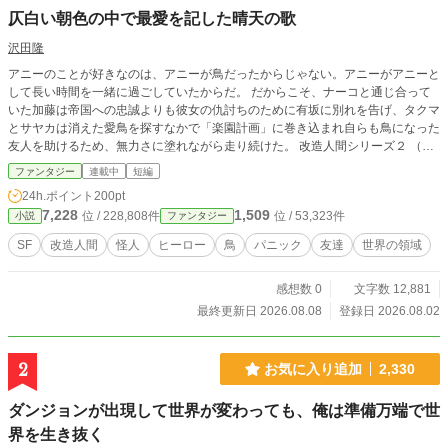
仄白い朝色の中で最愛を記した晴天の歌
沢田隆
アニーのことが好きなのは、アニーが鳥だったからじゃない。アニーがアニーと
して長い時間を一緒に過ごしていたからだ。 だからこそ、ナーコと通じ合って
いた加藤は帝国への忠誠よりも彼女の仇討ちのために有坂に別れを告げ、タクマ
とサヤカは消えた愛鳥を探すなかで「楽園計画」に巻き込まれ自らも鳥になった
友人を助けるため、無力さに塗れながら走り続けた。 改造人間シリーズ２ （こ
の作品はカクヨムでも同時進行で投稿しています）
ファンタジー
連載中
短編
24h.ポイント
200pt
7,228
1,509
位 / 228,808件
位 / 53,323件
小説
ファンタジー
SF
改造人間
怪人
ヒーロー
鳥
パニック
友達
世界の領域
感想数 0
文字数 12,881
最終更新日 2026.08.08
登録日 2026.08.02
2
お気に入り追加
2,330
ダンジョンが出現して世界が変わっても、俺は準備万端で世
界を生き抜く