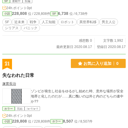
SF
連載中
長編
24h.ポイント
0pt
228,808
6,738
位 / 228,808件
位 / 6,738件
小説
SF
SF
近未来
戦争
人工知能
ロボット
異世界転移
男主人公
シリアス
パニック
感想数 0
文字数 1,992
最終更新日 2020.08.17
登録日 2020.08.17
21
お気に入り追加
0
失なわれた日常
蓮實長治
ゾンビが発生し社会をゆるがし始めた時、意外な場所が安全
地帯と化したのだが……真に醜いのは外と内のどちらの連中
か??
ホラー
完結
ｼｮｰﾄｼｮｰﾄ
24h.ポイント
0pt
228,808
8,507
位 / 228,808件
位 / 8,507件
小説
ホラー