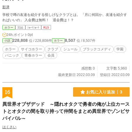
影津
学校で噂の友達を紹介する怪しげなクラブとは。 「月に何回か、友達を紹介す
ればいいの」 入会費は無料！ 退会費は！？
ホラー
完結
ｼｮｰﾄｼｮｰﾄ
R15
24h.ポイント
0pt
228,808
8,507
位 / 228,808件
位 / 8,507件
小説
ホラー
ホラー
サイコホラー
クラブ
シュール
ブラックコメディ
学園
パニック
青春ホラー
会員
感想数 0
文字数 5,960
最終更新日 2022.03.09
登録日 2022.03.09
16
お気に入り追加
3
異世界オブザデッド ～隠れオタクで勇者の俺が上位カース
トとオタクの間を取り持って仲間をまとめ異世界でゾンビサ
バイバル～
はくさい