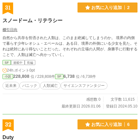
31
お気に入り追加
2
スノードーム・リテラシー
棚引日向
自然から共存を拒否された人類は、このまま絶滅してしまうのか。 境界の内側
で暮らす少年レオシュ・エベールは、ある日、境界の外側にいる少女を見た。そ
れは絶対にあり得ないことだった。それぞれの立場の人間が、身勝手に行動する
ことで、人類は滅亡へ向かっていく。
SF
連載中
長編
24h.ポイント
0pt
228,808
6,738
位 / 228,808件
位 / 6,738件
小説
SF
近未来
パニック
人類滅亡
サイエンスファンタジー
感想数 0
文字数 11,615
最終更新日 2026.01.06
登録日 2024.05.10
32
お気に入り追加
6
Duty