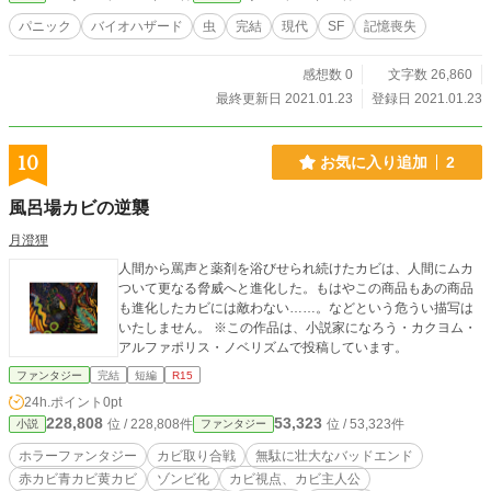
パニック
バイオハザード
虫
完結
現代
SF
記憶喪失
感想数 0
文字数 26,860
最終更新日 2021.01.23
登録日 2021.01.23
10
お気に入り追加
2
風呂場カビの逆襲
月澄狸
人間から罵声と薬剤を浴びせられ続けたカビは、人間にムカ
ついて更なる脅威へと進化した。もはやこの商品もあの商品
も進化したカビには敵わない……。などという危うい描写は
いたしません。 ※この作品は、小説家になろう・カクヨム・
アルファポリス・ノベリズムで投稿しています。
ファンタジー
完結
短編
R15
24h.ポイント
0pt
228,808
53,323
位 / 228,808件
位 / 53,323件
小説
ファンタジー
ホラーファンタジー
カビ取り合戦
無駄に壮大なバッドエンド
赤カビ青カビ黄カビ
ゾンビ化
カビ視点、カビ主人公