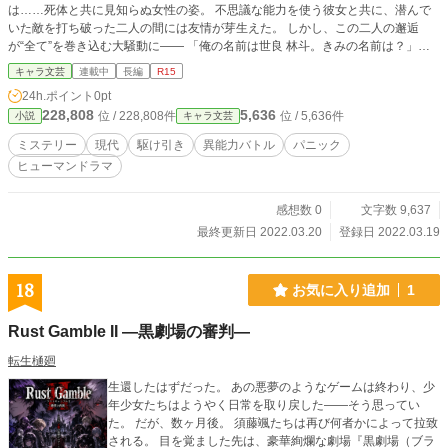
は……死体と共に見知らぬ女性の姿。 不思議な能力を使う彼女と共に、潜んで
いた敵を打ち破った二人の間には友情が芽生えた。 しかし、この二人の邂逅
が“全て”を巻き込む大騒動に―― 「俺の名前は世良 林斗。きみの名前は？」
「……わたしは、輝井 夢野」
キャラ文芸
連載中
長編
R15
24h.ポイント
0pt
228,808
5,636
位 / 228,808件
位 / 5,636件
小説
キャラ文芸
ミステリー
現代
駆け引き
異能力バトル
パニック
ヒューマンドラマ
感想数 0
文字数 9,637
最終更新日 2022.03.20
登録日 2022.03.19
18
お気に入り追加
1
Rust Gamble II ―黒劇場の審判―
転生樋廻
生還したはずだった。 あの悪夢のようなゲームは終わり、少
年少女たちはようやく日常を取り戻した――そう思ってい
た。 だが、数ヶ月後。 須藤颯たちは再び何者かによって拉致
される。 目を覚ました先は、豪華絢爛な劇場『黒劇場（ブラ