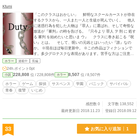
Kfumi
「このクラスはおかしい」 鮮明なスクールカーストが存在
するクラスから、一人また一人と生徒が死んでいく。 他人
に迷惑行為を犯した人物は『罪人』に選ばれ、そして奇怪な
放送が『審判』の時を告げる。 『只今よリ 罪人 ヲ 刑 に 処す
る 審判 を始めたいと思いま ウ』 クラスに巻き起こる『呪
い』とは。 そして、呪いの元凶とはいったい『誰』なの
か。 ※現在ほぼ毎日更新中。 ※この作品はフィクションで
す。多少グロテスクな表現があります。苦手な方はご注意く
ださい。
ホラー
連載中
長編
24h.ポイント
0pt
228,808
8,507
位 / 228,808件
位 / 8,507件
小説
ホラー
ホラー
ゲーム
探偵
サスペンス
学園
パニック
サバイバル
青春
復讐
いじめ
感想数 0
文字数 138,552
最終更新日 2018.11.23
登録日 2018.09.12
33
お気に入り追加
1