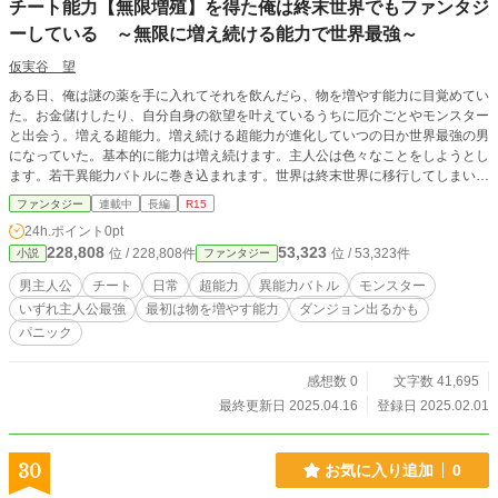
チート能力【無限増殖】を得た俺は終末世界でもファンタジ
ーしている ～無限に増え続ける能力で世界最強～
仮実谷 望
ある日、俺は謎の薬を手に入れてそれを飲んだら、物を増やす能力に目覚めてい
た。お金儲けしたり、自分自身の欲望を叶えているうちに厄介ごとやモンスター
と出会う。増える超能力。増え続ける超能力が進化していつの日か世界最強の男
になっていた。基本的に能力は増え続けます。主人公は色々なことをしようとし
ます。若干異能力バトルに巻き込まれます。世界は終末世界に移行してしまいま
す。そんな感じでサバイバルが始まる。スライムをお供にして終末世界を旅して
ファンタジー
連載中
長編
R15
自由気ままに暮らすたまに人助けして悪人を成敗する毎日です。
24h.ポイント
0pt
228,808
53,323
位 / 228,808件
位 / 53,323件
小説
ファンタジー
男主人公
チート
日常
超能力
異能力バトル
モンスター
いずれ主人公最強
最初は物を増やす能力
ダンジョン出るかも
パニック
感想数 0
文字数 41,695
最終更新日 2025.04.16
登録日 2025.02.01
30
お気に入り追加
0