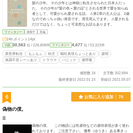
髪の少年。 その少年とは神様に転生させられた日本人だっ
た。 その少年が“髪の色＝愛の証”とされる世界で愛を知らぬ
者として、可愛がられ愛される話。 ⚠第1章の主人公は、2歳
なのでめっちゃ拙い発音です。滑舌死んでます。 ⚠愛される
だけではなく、ちょっと可哀想なお話もあります。
ファンタジー
連載中
長編
24h.ポイント
14pt
30,563
4,677
位 / 228,808件
位 / 53,323件
小説
ファンタジー
異世界転生
もふもふ
幼児
嘔吐表現ちょっとあり
虚弱
体調不良シーンあり
トラウマ
パニック
過呼吸
感想数 16
文字数 302,694
最終更新日 2022.01.15
登録日 2021.05.07
6
お気に入り追加
70
偽物の僕。
憂
偽物の僕。 この物語には性虐待などの虐待表現が多く使わ
れております。 ご注意下さい。 優希（ゆうき） ある事きっ