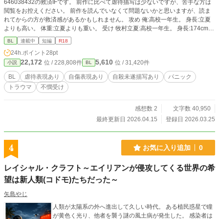
646038432の救済IFです。 前作に比べて虐待描写は少ないですが、苦手な方は
閲覧をお控えください。 前作を読んでいなくて問題ないかと思いますが、読ま
れてからの方が救済感があるかもしれません。 攻め 俺:高校一年生。 身長:立夏
よりも高い。 体重:立夏よりも重い。 受け 牧村立夏:高校一年生。 身長:174cm
体重:52kg
BL
連載中
短編
R18
24h.ポイント
28pt
22,172
5,610
位 / 228,808件
位 / 31,420件
小説
BL
BL
虐待表現あり
自傷表現あり
自殺未遂描写あり
パニック
トラウマ
不憫受け
感想数 2
文字数 40,950
最終更新日 2026.04.15
登録日 2026.03.25
4
お気に入り追加
0
レイシャル・クラフト～エイリアンが侵攻してくる世界の希
望は新人類(コドモ)たちだった～
矢島やじ
人類が太陽系の外へ進出して久しい時代。 ある植民惑星で瞳
が黄色く光り、他者を襲う謎の風土病が発生した。 感染者は