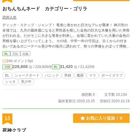
おちんちんネード カテゴリー・ゴリラ
武州人也
ディック・ステップ・ジャンプ！ 竜巻に巻かれた巨大なアレが襲来！ 神川市の
全域では、九月の最終週になると男性器を模した金色の巨大な木像を用いた奇祭
が行われる。だがそこに大きな竜巻が到来し、会場に置かれていた大量の金色の
男根を吸い上げていってしまう。 その頃、中学一年の弓弦は、古くからの付き
合いであるポニーテール美少年の瑞月に誘われて、祭りの準備をさぼって博物館
に足を運んでいた。しかし、そこに男根を巻き上げた竜巻と、動物園への輸送中
BL
完結
短編
に檻から脱走したゴリラが迫りくる……二人の少年の運命や如何に！？
24h.ポイント
0pt
228,808
31,420
位 / 228,808件
位 / 31,420件
小説
BL
BL
シャークネード
パニック
男根
魔羅
マラ
ボーイズラブ
ショタ
美少年
感想数 0
文字数 10,134
最終更新日 2020.10.25
登録日 2020.10.19
15
お気に入り追加
0
死神クラブ