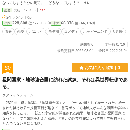
なってしまう自分の周辺。 どうなってしまう？ オレ。
恋愛
完結
ｼｮｰﾄｼｮｰﾄ
R15
24h.ポイント
0pt
228,808
66,376
位 / 228,808件
位 / 66,376件
小説
恋愛
青春
恋愛
パニック
モテ期
コメディ
ハッピーエンド
幼馴染
感想数 0
文字数 6,719
最終更新日 2022.03.04
登録日 2022.03.04
20
お気に入り追加
1
星間国家・地球連合国に訪れた試練、それは異世界転移であ
る。
クアレインティーン
2321年、遂に地球は「地球連合国」として一つの国として統一された。統一
された後は数多の技術革新が起きて、教育ポッドで地球人がみんな難関大学並の
知識を持ったり。 新たな宇宙船が開発された結果、地球連合国が星間国家に
なったりして全盛期を迎えた結果。何者かの超常存在によって異世界転移され、
とんでもない事になる話。