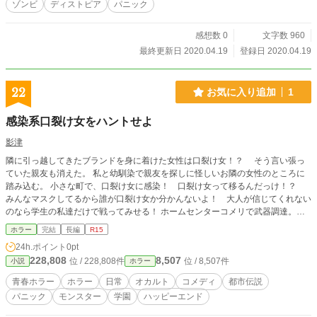
ゾンビ
ディストピア
パニック
感想数 0
文字数 960
最終更新日 2020.04.19
登録日 2020.04.19
22
お気に入り追加
1
感染系口裂け女をハントせよ
影津
隣に引っ越してきたブランドを身に着けた女性は口裂け女！？ そう言い張っ
ていた親友も消えた。 私と幼馴染で親友を探しに怪しいお隣の女性のところに
踏み込む。 小さな町で、口裂け女に感染！ 口裂け女って移るんだっけ！？
みんなマスクしてるから誰が口裂け女か分かんないよ！ 大人が信じてくれない
のなら学生の私達だけで戦ってみせる！ ホームセンターコメリで武器調達。日
常の中で手に入るものだけで戦う！
ホラー
完結
長編
R15
24h.ポイント
0pt
228,808
8,507
位 / 228,808件
位 / 8,507件
小説
ホラー
青春ホラー
ホラー
日常
オカルト
コメディ
都市伝説
パニック
モンスター
学園
ハッピーエンド