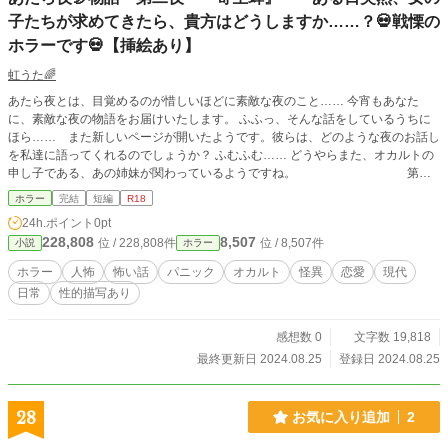
子たちが求めてきたら、貴方はどうしますか……？💀戦慄の
ホラーです💀【挿絵あり】
虹うた🌈
あたら夜とは、目覚めるのが惜しいほどに素敵な夜のこと…… 今宵もあなた
に、素敵な夜の物語をお届けいたします。 ふふっ、そんな話をしているうちに
ほら…… また新しいページが開いたようです。彼らは、どのような夜のお話し
を私達に語ってくれるのでしょうか？ ふむふむ…… どうやらまた、オカルトの
申し子である、あの姉妹が関わっているようですね。 第二
夜 『寄生蝉』 【全六話の中編小説です。挿絵有ります♡】
ホラー
完結
短編
R18
💀あらすじ💀 「よかったら、これから私とホテルに行き
24h.ポイント
0pt
ません？」 ある日の朝、高校一年生の竹田海斗は駅で清楚系の美人OLに、そう
228,808
8,507
位 / 228,808件
位 / 8,507件
小説
ホラー
声を掛けられた。慌ててその場をやり過ごした海斗だったが、その後も人生経験
が豊富そうなお姉さまやランドセルの少女まで、次々と女子達が海斗を求めて集
ホラー
人怖
怖い話
パニック
オカルト
怪異
恋愛
現代
まり始めた。 そんな絶体絶命のピンチを救ってくれたのは、海斗が密かに恋心
日常
性的描写あり
を抱いている鳶色の瞳の少女だった。 ある日、一人の男子高校生を襲った奇妙
な現象と、真夏を彩る七日間の恋物語。
感想数 0
文字数 19,818
最終更新日 2024.08.25
登録日 2024.08.25
28
お気に入り追加
2