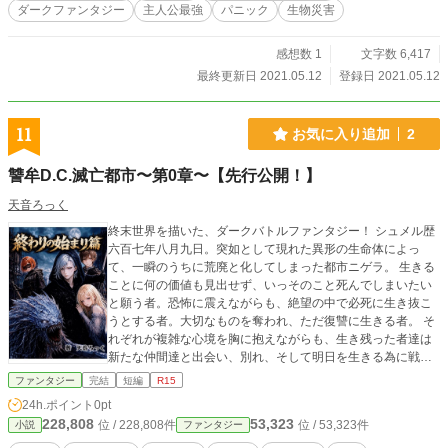
ダークファンタジー
主人公最強
パニック
生物災害
感想数 1
文字数 6,417
最終更新日 2021.05.12
登録日 2021.05.12
11
お気に入り追加
2
讐牟D.C.滅亡都市〜第0章〜【先行公開！】
天音ろっく
終末世界を描いた、ダークバトルファンタジー！ シュメル歴
六百七年八月九日。突如として現れた異形の生命体によっ
て、一瞬のうちに荒廃と化してしまった都市ニゲラ。 生きる
ことに何の価値も見出せず、いっそのこと死んでしまいたい
と願う者。恐怖に震えながらも、絶望の中で必死に生き抜こ
うとする者。大切なものを奪われ、ただ復讐に生きる者。 そ
れぞれが複雑な心境を胸に抱えながらも、生き残った者達は
新たな仲間達と出会い、別れ、そして明日を生きる為に戦い
続ける。 人類存亡を懸けた壮絶なバトルが──今、始まる。
ファンタジー
完結
短編
R15
本編６話分を先行公開。 ぜひぜひ、体験していってくださ
24h.ポイント
0pt
い。 ◇作中にて、挿絵的イラスト多数あり◇
228,808
53,323
位 / 228,808件
位 / 53,323件
小説
ファンタジー