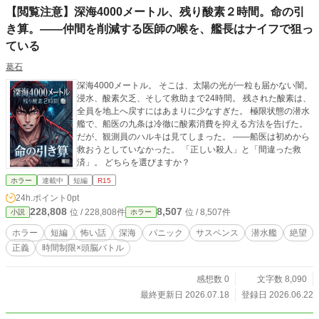
【閲覧注意】深海4000メートル、残り酸素２時間。命の引
き算。――仲間を削減する医師の喉を、艦長はナイフで狙っ
ている
葛石
深海4000メートル。 そこは、太陽の光が一粒も届かない闇。
浸水、酸素欠乏、そして救助まで24時間。 残された酸素は、
全員を地上へ戻すにはあまりに少なすぎた。 極限状態の潜水
艦で、船医の九条は冷徹に酸素消費を抑える方法を告げた。
だが、観測員のハルキは見てしまった。 ――船医は初めから
救おうとしていなかった。 「正しい殺人」と「間違った救
済」。 どちらを選びますか？
ホラー
連載中
短編
R15
24h.ポイント
0pt
228,808
8,507
位 / 228,808件
位 / 8,507件
小説
ホラー
ホラー
短編
怖い話
深海
パニック
サスペンス
潜水艦
絶望
正義
時間制限×頭脳バトル
感想数 0
文字数 8,090
最終更新日 2026.07.18
登録日 2026.06.22