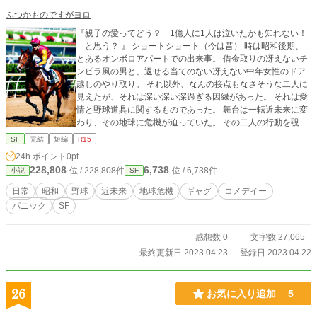
ふつかものですがヨロ
『親子の愛ってどう？ 1億人に1人は泣いたかも知れない！
と思う？ 』 ショートショート（今は昔） 時は昭和後期、
とあるオンボロアパートでの出来事。 借金取りの冴えないチ
ンピラ風の男と、返せる当てのない冴えない中年女性のドア
越しのやり取り。 それ以外、なんの接点もなさそうな二人に
見えたが、それは深い深い深過ぎる因縁があった。 それは愛
情と野球道具に関するものであった。 舞台は一転近未来に変
わり、その地球に危機が迫っていた。 その二人の行動を覗き
見た近未来人の重大な秘密が明かされようとしていたのだ。
SF
完結
短編
R15
愛とパニックとギャグの感動虚編？ これはSFである。 この
24h.ポイント
0pt
作品は小説家になろう、カクヨムでも公開しています。
228,808
6,738
位 / 228,808件
位 / 6,738件
小説
SF
日常
昭和
野球
近未来
地球危機
ギャグ
コメデイー
パニック
SF
感想数 0
文字数 27,065
最終更新日 2023.04.23
登録日 2023.04.22
26
お気に入り追加
5