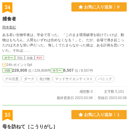
24
お気に入り追加
0
捕食者
岡本梨紅
ある若い生物学者は、学会で言った。 「このまま環境破壊を続けていけば、動
物はもちろん、人間もいずれは住めなくなる！」と。 だが、会場で沸き起こっ
たのは大きな笑い声だった。 悔しくてたまらなかった彼は、ある計画を思いつ
いた。それは……
ホラー
完結
短編
R15
24h.ポイント
0pt
228,808
8,507
位 / 228,808件
位 / 8,507件
小説
ホラー
グロ注意
ダーク
化け物
マッドサイエンティスト
パニック
感想数 0
文字数 5,101
最終更新日 2023.03.08
登録日 2023.03.08
25
お気に入り追加
1
母を訪ねて［こうりがし］