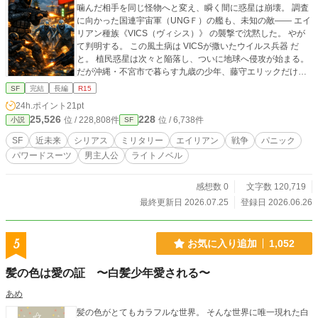
噛んだ相手を同じ怪物へと変え、瞬く間に惑星は崩壊。 調査
に向かった国連宇宙軍（UNGＦ）の艦も、未知の敵―― エイ
リアン種族《VICS（ヴィシス）》 の襲撃で沈黙した。 やが
て判明する。 この風土病は VICSが撒いたウイルス兵器 だ
と。 植民惑星は次々と陥落し、ついに地球へ侵攻が始まる。
だが沖縄・不宮市で暮らす九歳の少年、藤守エリックだけは
世界の危機を知らず、平和な日常を送っていた。 ──その日
SF
完結
長編
R15
までは。 エリックの通う海星館学院の近くで起きた傷害事
24h.ポイント
21pt
件。 それは 感染者が地球に現れた最初の事件 だった。 そし
25,526
228
位 / 228,808件
位 / 6,738件
小説
SF
て後に判明する。 エリックはこのウイルスに対抗する新人類
（コドモ）であり、 地球の命運を握る存在だということを─
SF
近未来
シリアス
ミリタリー
エイリアン
戦争
パニック
─。
パワードスーツ
男主人公
ライトノベル
感想数 0
文字数 120,719
最終更新日 2026.07.25
登録日 2026.06.26
5
お気に入り追加
1,052
髪の色は愛の証 〜白髪少年愛される〜
あめ
髪の色がとてもカラフルな世界。 そんな世界に唯一現れた白