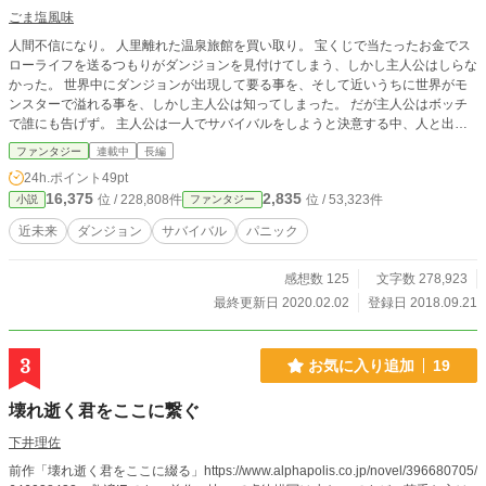
ごま塩風味
人間不信になり。 人里離れた温泉旅館を買い取り。 宝くじで当たったお金でス
ローライフを送るつもりがダンジョンを見付けてしまう、しかし主人公はしらな
かった。 世界中にダンジョンが出現して要る事を、そして近いうちに世界がモ
ンスターで溢れる事を、しかし主人公は知ってしまった。 だが主人公はボッチ
で誰にも告げず。 主人公は一人でサバイバルをしようと決意する中、人と出会
い。 宝くじのお金を使い着々と準備をしていく。 主人公は生き残れるのか。 主
ファンタジー
連載中
長編
人公は誰も助け無いのか。世界がモンスターで溢れる世界はどうなるのか。 タ
24h.ポイント
49pt
イトルを変更しました
16,375
2,835
位 / 228,808件
位 / 53,323件
小説
ファンタジー
近未来
ダンジョン
サバイバル
パニック
感想数 125
文字数 278,923
最終更新日 2020.02.02
登録日 2018.09.21
3
お気に入り追加
19
壊れ逝く君をここに繋ぐ
下井理佐
前作「壊れ逝く君をここに綴る」https://www.alphapolis.co.jp/novel/396680705/