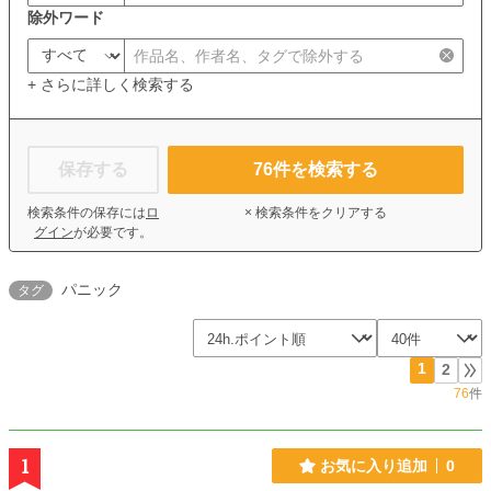
除外ワード
+ さらに詳しく検索する
保存する
76
件を検索する
検索条件の保存には
ロ
× 検索条件をクリアする
グイン
が必要です。
パニック
タグ
1
2
76
件
1
お気に入り追加
0