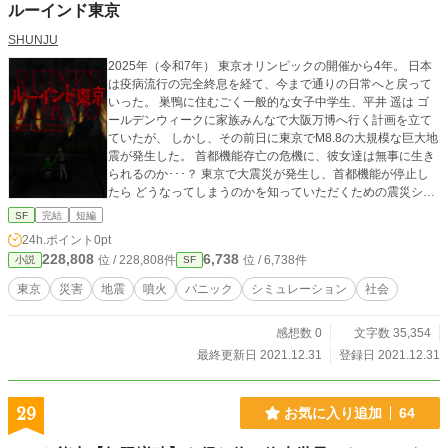
ルーインド東京
SHUNJU
2025年（令和7年） 東京オリンピックの開催から4年。 日本
は疫病流行の完全終息を経て、今まで通りの日常へと戻って
いった。 巣鴨に住むごく一般的な女子中学生、平井 遥は ゴ
ールデンウィークに家族みんなで大阪万博へ行く計画を立て
ていたが、 しかし、その前日に東京でM8.8の大規模な巨大地
震が発生した。 首都機能存亡の危機に、彼女達は無事に生き
られるのか･･･？ 東京で大震災が発生し、首都機能が停止し
たら どうなってしまうのかを知っていただくための震災シミ
ュレーション小説。 ※本作品は関東地方での巨大地震や首都
SF
完結
短編
機能麻痺を想定し、 膨大なリサーチと検証に基づいて制作
24h.ポイント
0pt
された小説です。 尚、この物語はフィクションです。 実
228,808
6,738
位 / 228,808件
位 / 6,738件
小説
SF
在の人物、団体、出来事等とは一切関係ありません。 ※本作
は複数の小説投稿サイトとの同時掲載となりますが、 当サ
東京
災害
地震
噴火
パニック
シミュレーション
社会
イトの制限により、一部文章やセリフが他サイトと多少異な
る場合があります。 ©2021 SHUNJUPROJECT
感想数 0
文字数 35,354
最終更新日 2021.12.31
登録日 2021.12.31
29
お気に入り追加
64