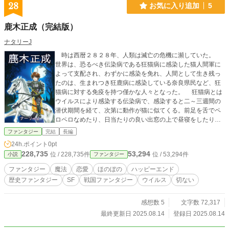
28
お気に入り追加
5
鹿木正成（完結版）
ナタリーJ
時は西暦２８２８年、人類は滅亡の危機に瀕していた。
世界は、恐るべき伝染病である狂猫病に感染した猫人間軍に
よって支配され、わずかに感染を免れ、人間として生き残っ
たのは、生まれつき狂鹿病に感染している奈良県民など、狂
猫病に対する免疫を持つ僅かな人々となった。 狂猫病とは
ウイルスにより感染する伝染病で、感染すると二～三週間の
潜伏期間を経て、次第に動作が猫に似てくる。前足を舌でペ
ロペロなめたり、日当たりの良い出窓の上で昼寝をしたりす
るのが初期症状だが、次第に四つんばいで歩くようになり、
ファンタジー
完結
長編
ついには、自分は猫だと思い込むようになる恐ろしい病気で
24h.ポイント
0pt
ある。 今や、日本全土のほとんどを征服した猫人間軍は、
228,735
53,294
位 / 228,735件
位 / 53,294件
小説
ファンタジー
破竹の勢いで箕面の猿人間軍を滅ぼし、強硬に抵抗を続けて
いる鹿人間軍の本拠地、奈良に迫っていた。狂猫病に感染し
ファンタジー
魔法
恋愛
ほのぼの
ハッピーエンド
た人間は、発症後五年間は高度な知能と抜群の運動神経を持
歴史ファンタジー
SF
戦国ファンタジー
ウイルス
切ない
つ猫人間となるが、発病後十年を過ぎれば、猫化が進行し、
ほとんど『ただの猫』となる。 猫人間軍の狙いは、そうな
る前に人類を滅ぼすことだった。 しかし、奈良の鹿人間軍
感想数 5
文字数 72,317
の総司令官である鹿木正成提督は、兵法の天才であり、あり
最終更新日 2025.08.14
登録日 2025.08.14
とあらゆる戦略・戦術を駆使して猫人間軍の進撃を阻止す