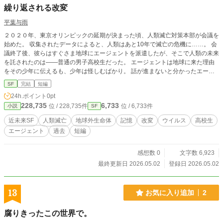
繰り返される改変
平葉与雨
２０２０年、東京オリンピックの延期が決まった頃、人類滅亡対策本部が会議を
始めた。 収集されたデータによると、人類はあと10年で滅亡の危機に……。 会
議終了後、彼らはすぐさま地球にエージェントを派遣したが、そこで人類の未来
を託されたのは——普通の男子高校生だった。 エージェントは地球に来た理由
をその少年に伝えるも、少年は怪しむばかり。 話が進まないと分かったエージ
ェントは少年に質問させることにしたが、その質問が引き金となり、少年は衝撃
SF
完結
短編
の事実を知ることになる……。 エージェントはいったい何者なのか。 そして、
24h.ポイント
0pt
人類はどうなってしまうのか。 この話はフィクションですが、今まさに同じ事
228,735
6,733
位 / 228,735件
位 / 6,733件
小説
SF
象が起こっていても、全く不思議ではありません。 この世界が何度も改変され
ていたとしても、私たち人間には知る由もないのだから……。 ◆こちらは2023
近未来SF
人類滅亡
地球外生命体
記憶
改変
ウイルス
高校生
年1月14日にカクヨムにて投稿した短編です。
エージェント
過去
短編
感想数 0
文字数 6,923
最終更新日 2026.05.02
登録日 2026.05.02
13
お気に入り追加
2
腐りきったこの世界で。