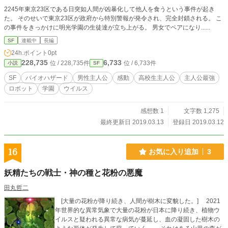
が保たれていたとすれば、五人は今頃、高校生と小学生であったはずだ。モデル
2245年東京23区である日突如人間が凶暴化して他人を食うという事件が起き
アルファの彼らが集う理由はただ一つ、この世界を生き抜くことだ。
た。 そのせいで東京23区が政府から特別警報が発令され、完全封鎖される。 こ
の事件をきっかけに明光学園の生徒達が立ち上がる。 男女でペアになり......
SF
連載中
長編
24h.ポイント
0pt
228,735
6,733
位 / 228,735件
位 / 6,733件
小説
SF
SF
バイオハザード
男性主人公
感動
高校生主人公
主人公最強
ロボット
学園
ウイルス
感想数 1
文字数 1,275
最終更新日 2019.03.13
登録日 2019.03.12
16
お気に入り追加
3
妖精たちの戦士・神の種と花粉の悪魔
田丸哲二
[大量の花粉が降り続き、人間が樹木に変貌した。] 2021
年世界的な異常気象で大量の花粉が日本に降り続き、植物ウ
イルスと疑われる異常な病気が蔓延し、血の凝固した樹木の