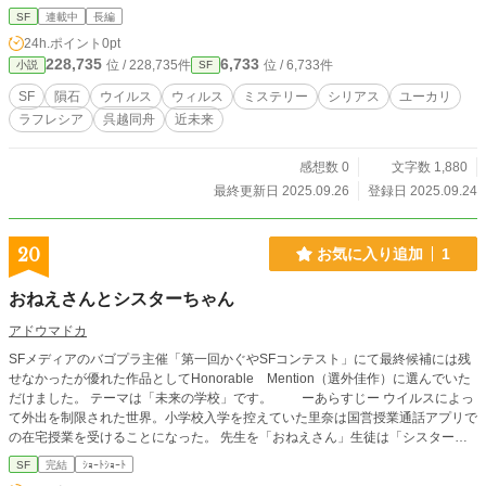
せられないこの星はどうなるのか？
SF
連載中
長編
24h.ポイント
0pt
228,735
6,733
位 / 228,735件
位 / 6,733件
小説
SF
SF
隕石
ウイルス
ウィルス
ミステリー
シリアス
ユーカリ
ラフレシア
呉越同舟
近未来
感想数 0
文字数 1,880
最終更新日 2025.09.26
登録日 2025.09.24
20
お気に入り追加
1
おねえさんとシスターちゃん
アドウマドカ
SFメディアのバゴプラ主催「第一回かぐやSFコンテスト」にて最終候補には残
せなかったが優れた作品としてHonorable Mention（選外佳作）に選んでいた
だけました。 テーマは「未来の学校」です。 ーあらすじー ウイルスによっ
て外出を制限された世界。小学校入学を控えていた里奈は国営授業通話アプリで
の在宅授業を受けることになった。 先生を「おねえさん」生徒は「シスターち
ゃん」と呼ばれる。 中学生になった里奈にも「シスターちゃん」ができた。 ３
SF
完結
ｼｮｰﾄｼｮｰﾄ
LDKの家の中、アプリで学び両親との時間を静かに過ごす里奈。 １０年の月日