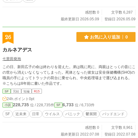
―。
感想数 0
文字数 6,287
最終更新日 2026.05.09
登録日 2026.05.09
26
お気に入り追加
0
カルネアデス
七里田発泡
この日、新田広子の命は終わりを迎えた。弟は既に死に、両親はとっくの昔にこ
の世から消えいなくなってしまった。死体となった彼女は安全保健機構(SHO)の
職員の手によってトラックの荷台に乗せられ、中央処理場まで運び込まれる。
※こちらは8年前に書いた作品です。
SF
完結
短編
R15
24h.ポイント
0pt
228,735
6,733
位 / 228,735件
位 / 6,733件
小説
SF
SF
近未来
日常
ウイルス
パニック
鬱展開
バッドエンド
感想数 0
文字数 8,961
最終更新日 2022.07.08
登録日 2022.07.08