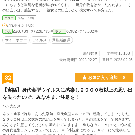
こにちょうど重篤な患者が運ばれてくる。 「焼身自殺をはかったんだよ」 そ
の出会いは、感染する。 彼女との出会いが、僕のすべてを変えた。
ホラー
完結
短編
24h.ポイント
0pt
228,735
8,502
位 / 228,735件
位 / 8,502件
小説
ホラー
サイコホラー
ウイルス
異類婚姻譚
感想数 0
文字数 18,108
最終更新日 2023.02.27
登録日 2023.02.26
32
お気に入り追加
0
【実話】身代金型ウイルスに感染し２０００枚以上の思い出
を失ったので、みなさまご注意を！
パン大好き
ネット通販で詐欺にあった挙句、身代金型マルウェアに感染してしまいました。
２０００枚以上の家族の思い出を失ってしまった、その顛末を記しておきます。
みなさま注意してください。狙われていますよ！ ※ちなみに、zeptoという名前
の身代金型ランサムウェアでした。 ※「小説家になろう」サイトにて投稿した