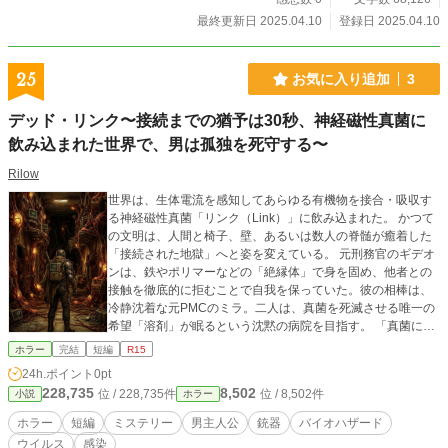
最終更新日 2025.04.10
登録日 2025.04.10
25
お気に入り追加
3
デッド・リンク〜接続までの猶予は30秒、神経磁性真菌に
飲み込まれた世界で、男は孤独を死守する〜
Rilow
世界は、生体電流を感知してあらゆる有機物を接合・吸収す
る神経磁性真菌「リンク（Link）」に飲み込まれた。 かつて
の文明は、人間と椅子、壁、あるいは数人の脊髄が癒着した
「接続された地獄」へと姿を変えている。 元刑務官のギデオ
ンは、鉄やポリマーなどの「絶縁体」で身を固め、他者との
接触を徹底的に拒むことで自我を保っていた。彼の相棒は、
冷静沈着な元PMCのミラ。二人は、真菌を死滅させる唯一の
希望「溶剤」が眠るという沈黙の病院を目指す。 「真菌に触
れてから接続されるまで、猶予は30秒」 極限の緊張感の中、
ホラー
完結
短編
R15
ギデオンは高周波ナイフと散弾銃を手に、数値を頼りに、孤
24h.ポイント
0pt
独に潜伏を続ける。しかし、硬質な無機物の世界を進む彼の
228,735
8,502
位 / 228,735件
位 / 8,502件
小説
ホラー
五感に、次第に奇妙な「バグ」が生じ始める。 鉄のはずの銃
が、柔らかい。 孤独なはずの脳内に、声が響く。 そして、誰
ホラー
短編
ミステリー
男主人公
銃器
バイオハザード
もいないはずの空間で、彼の生存アラートが鳴り響いた―
ウイルス
感染