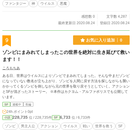
ファンタジー
神
ウイルス
悪魔
感想数 0
文字数 4,287
最終更新日 2020.08.24
登録日 2020.08.24
9
お気に入り追加
0
ゾンビにまみれてしまったこの世界を絶対に生き延びて救い
ます！！
ころもちあ
ある日、世界はウイルスによりゾンビでまみれてしまった。そんな中まだゾンビ
になっていない数名が立ち上がり、ゾンビを人間に戻す方法を探しながらも襲い
かかってくるゾンビを倒しながら元の世界を取り戻そうとしていく。アクション
とSFが混ざったストーリー。 ※本作はカクヨム・アルファポリスでも公開して
います。
SF
連載中
長編
24h.ポイント
0pt
228,735
6,733
位 / 228,735件
位 / 6,733件
小説
SF
ゾンビ
男主人公
アクション
ウイルス
戦い
世界を救う
SF