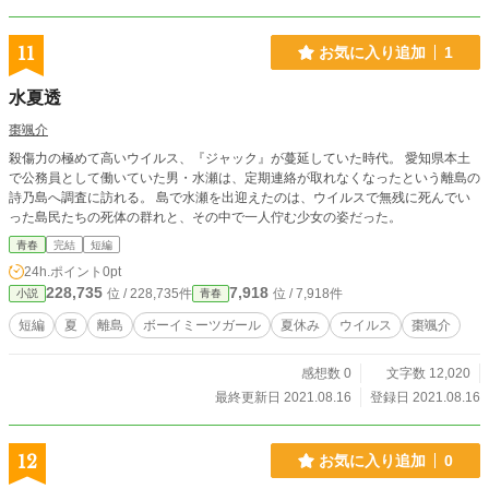
11
お気に入り追加
1
水夏透
棗颯介
殺傷力の極めて高いウイルス、『ジャック』が蔓延していた時代。 愛知県本土
で公務員として働いていた男・水瀬は、定期連絡が取れなくなったという離島の
詩乃島へ調査に訪れる。 島で水瀬を出迎えたのは、ウイルスで無残に死んでい
った島民たちの死体の群れと、その中で一人佇む少女の姿だった。
青春
完結
短編
24h.ポイント
0pt
228,735
7,918
位 / 228,735件
位 / 7,918件
小説
青春
短編
夏
離島
ボーイミーツガール
夏休み
ウイルス
棗颯介
感想数 0
文字数 12,020
最終更新日 2021.08.16
登録日 2021.08.16
12
お気に入り追加
0