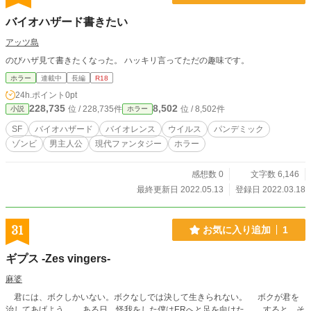
バイオハザード書きたい
アッツ島
のびハザ見て書きたくなった。 ハッキリ言ってただの趣味です。
ホラー
連載中
長編
R18
24h.ポイント
0pt
228,735
8,502
位 / 228,735件
位 / 8,502件
小説
ホラー
SF
バイオハザード
バイオレンス
ウイルス
パンデミック
ゾンビ
男主人公
現代ファンタジー
ホラー
感想数 0
文字数 6,146
最終更新日 2022.05.13
登録日 2022.03.18
31
お気に入り追加
1
ギプス -Zes vingers-
麻婆
君には、ボクしかいない。ボクなしでは決して生きられない。 ボクが君を
治してあげよう。 ある日、怪我をした僕はERへと足を向けた。 すると、そ