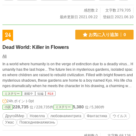
感想数 2
文字数 279,705
最終更新日 2021.09.22
登録日 2021.06.10
24
お気に入り追加
0
Dead World: Killer in Flowers
Ali
In a world where humanity is on the verge of extinction due to a deadly virus... H
umanity has the last hope... The future lies in mysterious gardens, isolated spac
es where children are raised to rebuild civilization. Filled with bright flowers and
mysterious shadows, these gardens are home to a boy named Kyo. His life cha
nges dramatically when he meets the character in his drawing, a charming wolf
girl. But at the same time, mysterious murders begin to occur on campus, failure
ミステリー
連載中
短編
R18
s rain down on the main character, and everyone around begins to behave stra
24h.ポイント
0pt
ngely. Will Kyo be able to return to his former life or will the guy need to find out t
228,735
5,380
位 / 228,735件
位 / 5,380件
小説
ミステリー
he secrets that the campus hides in itself?
ДругойМир
Новелла
любовнаяинтрига
Фантастика
ウイルス
Ужас
Повседневнаяжизнь
感想数 0
文字数 68,126