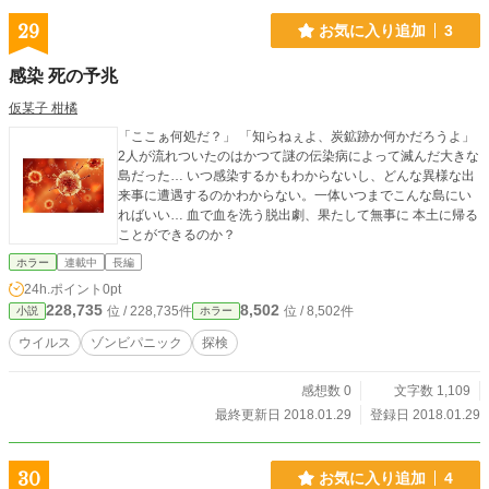
る。しかし、全国六百万人の猫人間軍に対し、鹿人間軍の兵
力は僅か四万人と圧倒的に不利であり、その戦いは壮絶を極
29
お気に入り追加
3
めたものとなる。 度重なる戦いに勝利した正成は、ついに
猫人間軍の首都、東京の大猫城に奇襲攻撃を敢行する。そし
感染 死の予兆
てとうとう猫人間軍の総帥、化猫(バケねこ）大帝を討ち取る
ことに成功する。勝利の喜びに沸き立つ鹿人間軍だったが、
仮某子 柑橘
未だ全国には約三百万人の猫人間軍の残党がいた。平和で豊
「ここぁ何処だ？」 「知らねぇよ、炭鉱跡か何かだろうよ」
かな暮らしを取り戻すため、鹿人間軍は、最後の掃討作戦を
2人が流れついたのはかつて謎の伝染病によって滅んだ大きな
決行する。 この物語は、人類の存亡と平和を守るために戦
島だった… いつ感染するかもわからないし、どんな異様な出
う戦士たちの勇気と愛を描いた壮大な時代錯誤小説である。
来事に遭遇するのかわからない。一体いつまでこんな島にい
ればいい… 血で血を洗う脱出劇、果たして無事に 本土に帰る
ことができるのか？
ホラー
連載中
長編
24h.ポイント
0pt
228,735
8,502
位 / 228,735件
位 / 8,502件
小説
ホラー
ウイルス
ゾンビパニック
探検
感想数 0
文字数 1,109
最終更新日 2018.01.29
登録日 2018.01.29
30
お気に入り追加
4