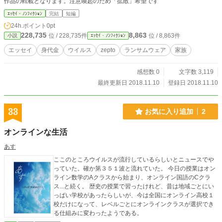
作品の転載となります。注意喚起のため「拡散」希望です
ｴｯｾｲ・ﾉﾝﾌｨｸｼｮﾝ
完結
短編
24h.ポイント
0pt
228,735
8,863
位 / 228,735件
位 / 8,863件
小説
ｴｯｾｲ・ﾉﾝﾌｨｸｼｮﾝ
エッセイ
身代金
ウイルス
zepto
ランサムウェア
家族
感想数 0
文字数 3,119
最終更新日 2018.11.10
登録日 2018.11.10
33
お気に入り追加
2
オンラインな生活
あす
ここのところウイルスが流行しているらしいとニュースでや
っていた。確か第３５１波と流れていた。 今日の授業はオン
ライン数学のAクラスから始まり、オンライン国語のCクラ
ス...と続く。 歴史の授業で習ったけれど、昔は地域ごとにい
っぱい学校があったらしいが、今は全国にオンライン高校１
校だけになって、レベルごとにオンラインクラスが選択でき
る仕組みに変わったようである。