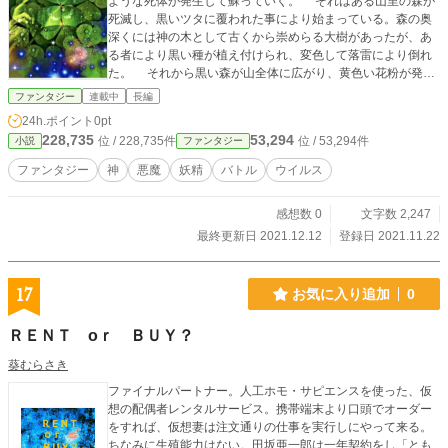
ような死体が発生して蘇っていく。 それはある山里の森が
死滅し、黒いツタに覆われた事により始まっている。森の奥
深くには神の木として古くから崇めらる大樹があったが、あ
る者により黒い種が植え付けられ、変色して落雷により倒れ
た。 それから黒い森が山全体に広がり、黄色い花粉が発生
したと思われる。自然界の人間に対する復讐なのか？それと
ファンタジー
連載中
長編
も人間が招いた災厄なのか？ 森を守る婆さまが、ジョディ
24h.ポイント
0pt
と呼ばれる森のクスノキから発生した白い花粉で、神の種と
228,735
53,294
位 / 228,735件
位 / 53,294件
小説
ファンタジー
呼ばれる木霊の恩恵を受けた五人の子供に妖精の力が与えら
れた事を知る。 婆さまの婿養子は植物学者であり、ある学
ファンタジー
神
悪魔
妖精
バトル
ウイルス
者がこの異常事態に関係していると気付き、元警察官と解明
に乗り出した。 そして植物に変貌した人間に襲われながら
感想数 0
文字数 2,247
も、妖精の力を持つ子どもたちと一緒に田舎から都会にある
研究所へ向かう。
最終更新日 2021.12.12
登録日 2021.11.22
17
お気に入り追加
0
ＲＥＮＴ оｒ ＢＵＹ？
葵むらさき
ファイナルパートナー。人工ホモ・サピエンスを使った、仮
想の配偶者レンタルサービス。携帯端末より口頭でオーダー
をすれば、仮想妻は注文通りの仕事を実行しにやって来る。
ちなみに生殖能力はない。田坂亜一郎は一年契約をし「とも