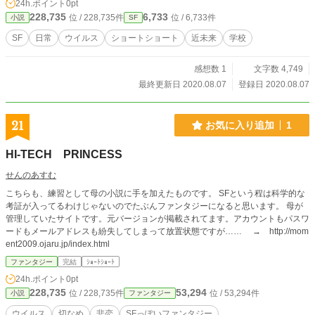
24h.ポイント
0pt
が流れて、里奈とおねえさんとのお別れのときが来た。 雑談を禁じられている
228,735
6,733
位 / 228,735件
位 / 6,733件
小説
SF
中で、おねえさんは里奈の名を呼ぶ。 最後の授業でおねえさんが里奈に告げた
のは！
SF
日常
ウイルス
ショートショート
近未来
学校
感想数 1
文字数 4,749
最終更新日 2020.08.07
登録日 2020.08.07
21
お気に入り追加
1
HI-TECH PRINCESS
せんのあすむ
こちらも、練習として母の小説に手を加えたものです。 SFという程は科学的な
考証が入ってるわけじゃないのでたぶんファンタジーになると思います。 母が
管理していたサイトです。元バージョンが掲載されてます。アカウントもパスワ
ードもメールアドレスも紛失してしまって放置状態ですが…… → http://mom
ent2009.ojaru.jp/index.html
ファンタジー
完結
ｼｮｰﾄｼｮｰﾄ
24h.ポイント
0pt
228,735
53,294
位 / 228,735件
位 / 53,294件
小説
ファンタジー
ウイルス
切なめ
悲恋
SFっぽいファンタジー