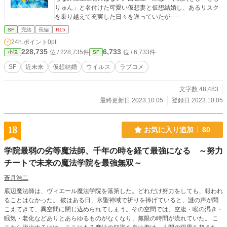
りゅん」と名付けた可愛い仮想妻と仮想結婚し、あるリスク
を乗り越えて充実した日々を送っていたが──
SF
完結
長編
R15
24h.ポイント
0pt
228,735
6,733
位 / 228,735件
位 / 6,733件
小説
SF
SF
近未来
仮想結婚
ウイルス
ラブコメ
文字数 48,483
最終更新日 2023.10.05
登録日 2023.10.05
18
お気に入り追加
80
学院最弱の劣等魔法師、千年の時を経て最強になる ～努力
チートで未来の魔法学院を最強無双～
蒼月浩二
底辺魔法師は、ヴィエール魔法学院を落第した。どれだけ努力をしても、報われ
ることはなかった。 彼はある日、氷聖神域で祈りを捧げていると、謎の声が聞
こえてきて、異空間に閉じ込められてしまう。その空間では、空腹・喉の渇き・
眠気・老化などありとあらゆるものがなくなり、無限の時間が流れていた。 こ