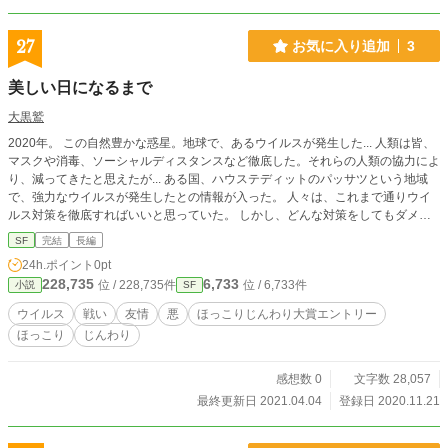
27
お気に入り追加
3
美しい日になるまで
大黒鷲
2020年。 この自然豊かな惑星。地球で、あるウイルスが発生した... 人類は皆、
マスクや消毒、ソーシャルディスタンスなど徹底した。それらの人類の協力によ
り、減ってきたと思えたが... ある国、ハウステディットのパッサツという地域
で、強力なウイルスが発生したとの情報が入った。 人々は、これまで通りウイ
ルス対策を徹底すればいいと思っていた。 しかし、どんな対策をしてもダメだ
った。そのウイルスが世界中に飛んで行ったのだ。 そこで世界保健機関が、各
SF
完結
長編
国ごとに保護フィールドを貼り、完璧に隣の国同士を、行き来出来なくした。
24h.ポイント
0pt
まるで、惑星のようだった。 しかし、ウイルスは消滅した訳では無い。 この話
228,735
6,733
位 / 228,735件
位 / 6,733件
小説
SF
は、そのウイルスをこの世界から消すため、元に戻すためにそういう願いを抱き
助ける話である。
ウイルス
戦い
友情
悪
ほっこりじんわり大賞エントリー
ほっこり
じんわり
感想数 0
文字数 28,057
最終更新日 2021.04.04
登録日 2020.11.21