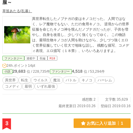
服～
草笛あたる(乱暴）
異世界転生したノブナガの姿はキノコだった。 人間ではな
く、レア魔物でもない、ただの食用キノコ。 逆境からの世界
征服を命じたキノコ神を恨んだノブナガだったが、子供を増
やし、自身を改造し、少しづく強くなってゆく。 この物語
は、最弱生物キノコが人間を助けながら、少しづつ強くエロ
く世界征服していく壮大で地味な話し。 残酷な描写、コメデ
ィ表現、エロ描写（１８禁）、いろいろありますよ。
ファンタジー
連載中
長編
R18
24h.ポイント
14pt
29,683
4,518
位 / 228,735件
位 / 53,294件
小説
ファンタジー
異世界
転生
ウイルス
魔法
バトル
キノコ
ハーレム
コメディ
最弱
いずれ最強
感想数 2
文字数 35,629
最終更新日 2019.03.26
登録日 2019.03.16
3
お気に入り追加
1