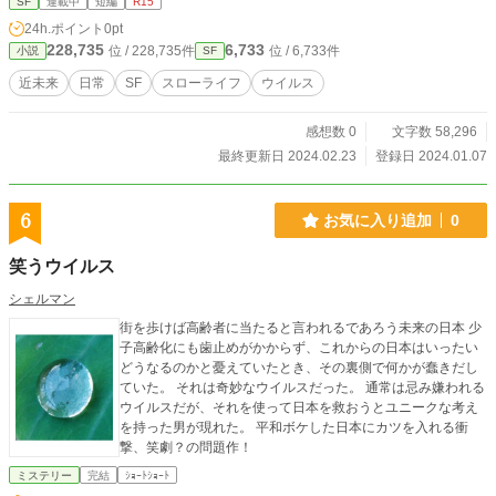
SF
連載中
短編
R15
24h.ポイント
0pt
228,735
6,733
位 / 228,735件
位 / 6,733件
小説
SF
近未来
日常
SF
スローライフ
ウイルス
感想数 0
文字数 58,296
最終更新日 2024.02.23
登録日 2024.01.07
6
お気に入り追加
0
笑うウイルス
シェルマン
街を歩けば高齢者に当たると言われるであろう未来の日本 少
子高齢化にも歯止めがかからず、これからの日本はいったい
どうなるのかと憂えていたとき、その裏側で何かが蠢きだし
ていた。 それは奇妙なウイルスだった。 通常は忌み嫌われる
ウイルスだが、それを使って日本を救おうとユニークな考え
を持った男が現れた。 平和ボケした日本にカツを入れる衝
撃、笑劇？の問題作！
ミステリー
完結
ｼｮｰﾄｼｮｰﾄ