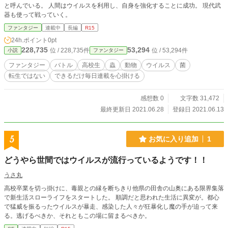
と呼んでいる。 人間はウイルスを利用し、自身を強化することに成功。 現代武
器も使って戦っていく。
ファンタジー
連載中
長編
R15
24h.ポイント
0pt
228,735
53,294
位 / 228,735件
位 / 53,294件
小説
ファンタジー
ファンタジー
バトル
高校生
蟲
動物
ウイルス
菌
転生ではない
できるだけ毎日連載を心掛ける
感想数 0
文字数 31,472
最終更新日 2021.06.28
登録日 2021.06.13
5
お気に入り追加
1
どうやら世間ではウイルスが流行っているようです！！
うさ丸
高校卒業を切っ掛けに、毒親との縁を断ちきり他県の田舎の山奥にある限界集落
で新生活スローライフをスタートした。 順調だと思われた生活に異変が。都心
で猛威を振るったウイルスが暴走、感染した人々が狂暴化し魔の手が迫って来
る。逃げるべきか、それともこの場に留まるべきか。