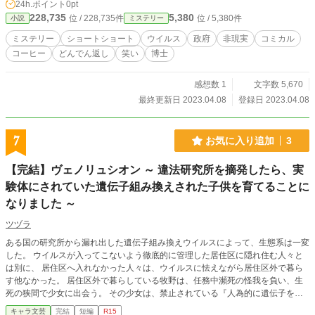
24h.ポイント
0pt
228,735
5,380
位 / 228,735件
位 / 5,380件
小説
ミステリー
ミステリー
ショートショート
ウイルス
政府
非現実
コミカル
コーヒー
どんでん返し
笑い
博士
感想数 1
文字数 5,670
最終更新日 2023.04.08
登録日 2023.04.08
7
お気に入り追加
3
【完結】ヴェノリュシオン ～ 違法研究所を摘発したら、実
験体にされていた遺伝子組み換えされた子供を育てることに
なりました ～
ツヅラ
ある国の研究所から漏れ出した遺伝子組み換えウイルスによって、生態系は一変
した。 ウイルスが入ってこないよう徹底的に管理した居住区に隠れ住む人々と
は別に、 居住区へ入れなかった人々は、ウイルスに怯えながら居住区外で暮ら
す他なかった。 居住区外で暮らしている牧野は、任務中瀕死の怪我を負い、生
死の狭間で少女に出会う。 その少女は、禁止されている『人為的に遺伝子を組
み替えられた人間』であり、 少女以外にも遺伝子を組み替えられた4人の少年
キャラ文芸
完結
短編
R15