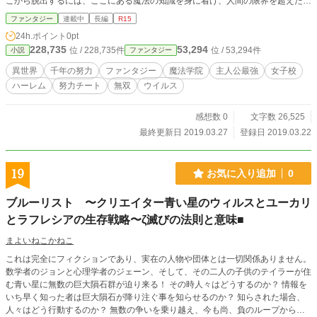
こから脱出するには、ここにある魔法の知識を身に着け、人間の限界を超えた真
の努力をすること。 彼は千年の努力を重ね、ついに無限の時を切り裂き、脱出
ファンタジー
連載中
長編
R15
した。 外の世界は千年の月日が流れていて、学院も大きく姿を変えていた。今
24h.ポイント
0pt
度こそ卒業してやると意気込む彼だが、千年の間に男性が魔法を使えなくなるウ
228,735
53,294
位 / 228,735件
位 / 53,294件
小説
ファンタジー
イルスが蔓延し、ヴィエール魔法学院は女子校と化していて……。
異世界
千年の努力
ファンタジー
魔法学院
主人公最強
女子校
ハーレム
努力チート
無双
ウイルス
感想数 0
文字数 26,525
最終更新日 2019.03.27
登録日 2019.03.22
19
お気に入り追加
0
ブルーリスト 〜クリエイター青い星のウィルスとユーカリ
とラフレシアの生存戦略〜ζ滅びの法則と意味■
まよいねこかねこ
これは完全にフィクションであり、実在の人物や団体とは一切関係ありません。
数学者のジョンと心理学者のジェーン、そして、その二人の子供のテイラーが住
む青い星に無数の巨大隕石群が迫り来る！ その時人々はどうするのか？ 情報を
いち早く知った者は巨大隕石が降り注ぐ事を知らせるのか？ 知らされた場合、
人々はどう行動するのか？ 無数の争いを乗り越え、今も尚、負のループから脱