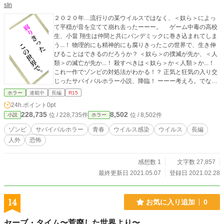
sIn
２０２０年…流行りの某ウイルスではなく、＜奴ら＞によっ
て平穏が音を立てて崩れ去ったーーー。 ゲーム中毒の高校
生、小畠 翔生は仲間と共にパンデミックに巻き込まれてしま
う...！ 物理的にも精神的にも腐りきったこの世界で、生き伸
びることはできるのだろうか？ ＜奴ら＞の撲滅が先か、＜人
類＞の滅亡が先か...！ 殺すべきは＜奴ら＞か＜人類＞か...！
これ一作でゾンビの対処法がわかる！？ 正気と狂気の入り交
じったサバイバルホラー小説、降臨！ ーーー考えろ。でない
とこの世界では、生き残れない…！
ホラー
連載中
長編
R15
24h.ポイント
0pt
228,735
8,502
位 / 228,735件
位 / 8,502件
小説
ホラー
ゾンビ
サバイバルホラー
青春
ウイルス感染
ウイルス
長編
人外
恐怖
感想数 1
文字数 27,857
最終更新日 2021.05.07
登録日 2021.02.28
14
お気に入り追加
0
セーブ・タイム〜荒廃した世界より〜