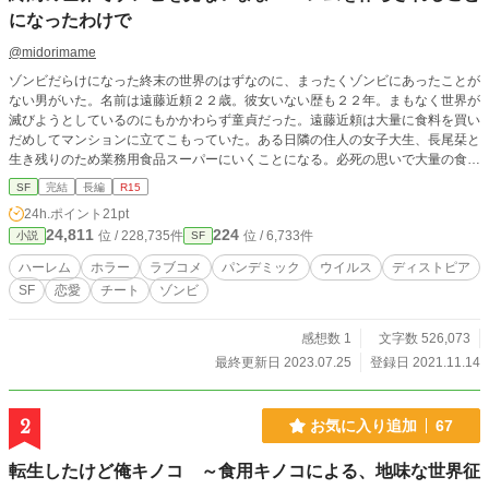
になったわけで
@midorimame
ゾンビだらけになった終末の世界のはずなのに、まったくゾンビにあったことが
ない男がいた。名前は遠藤近頼２２歳。彼女いない歴も２２年。まもなく世界が
滅びようとしているのにもかかわらず童貞だった。遠藤近頼は大量に食料を買い
だめしてマンションに立てこもっていた。ある日隣の住人の女子大生、長尾栞と
生き残りのため業務用食品スーパーにいくことになる。必死の思いで大量の食品
を入手するが床には血が！終焉の世界だというのにまったくゾンビに会わない男
SF
完結
長編
R15
の意外な結末とは？彼と彼をとりまく女たちのホラーファンタジーラブコメ。ア
24h.ポイント
21pt
ルファポリス版
24,811
224
位 / 228,735件
位 / 6,733件
小説
SF
ハーレム
ホラー
ラブコメ
パンデミック
ウイルス
ディストピア
SF
恋愛
チート
ゾンビ
感想数 1
文字数 526,073
最終更新日 2023.07.25
登録日 2021.11.14
2
お気に入り追加
67
転生したけど俺キノコ ～食用キノコによる、地味な世界征