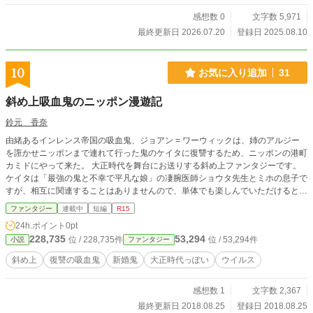
感想数 0
文字数 5,971
最終更新日 2026.07.20
登録日 2025.08.10
10
お気に入り追加
31
斜め上吸血鬼のニッポン漫遊記
鈴元 香奈
由緒あるインレンス帝国の吸血鬼、ジョアン = ワーウィックは、姉のアルジー
を誑かせニッポンまで連れて行った鬼のケイタに復讐するため、ニッポンの港町
カミドにやって来た。 大正時代を舞台にお送りする斜め上ファンタジーです。
ケイタは「最強の鬼と不幸で平凡な娘」の凄腕医師ショウタ先生とミホの息子で
すが、相互に関連することはありませんので、単体でも楽しんでいただけると思
います。 小説家になろうさんにも投稿しています。
ファンタジー
連載中
短編
R15
24h.ポイント
0pt
228,735
53,294
位 / 228,735件
位 / 53,294件
小説
ファンタジー
斜め上
復讐の吸血鬼
新婚鬼
大正時代っぽい
ウイルス
感想数 1
文字数 2,367
最終更新日 2018.08.25
登録日 2018.08.25