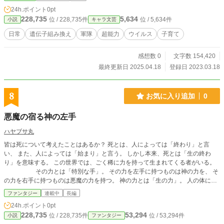
が、研究所に残されていた。 周りに止められる中、牧野は、少女たちを保護
24h.ポイント
0pt
し、育てることにした。
228,735
5,634
位 / 228,735件
位 / 5,634件
小説
キャラ文芸
日常
遺伝子組み換え
軍隊
超能力
ウイルス
子育て
感想数 0
文字数 154,420
最終更新日 2025.04.18
登録日 2023.03.18
8
お気に入り追加
0
悪魔の宿る神の左手
ハヤブサ丸
皆は死について考えたことはあるか？ 死とは、人によっては「終わり」と言
い、 また、人によっては「始まり」と言う。 しかし本来、死とは「生の終わ
り」を意味する。 この世界では、ごく稀に力を持って生まれてくる者がいる。
その力とは「特別な手」。 その力を左手に持つものは神の力を、 そ
の力を右手に持つものは悪魔の力を持つ。 神の力とは「生の力」。 人の体に生
への影響がある力。 悪魔の力をとは「死の力」 人の体に死への影響がある力。
ファンタジー
連載中
長編
そして今ここに、左手に悪魔の力を持った男の異色な物語が始まる。
24h.ポイント
0pt
228,735
53,294
位 / 228,735件
位 / 53,294件
小説
ファンタジー