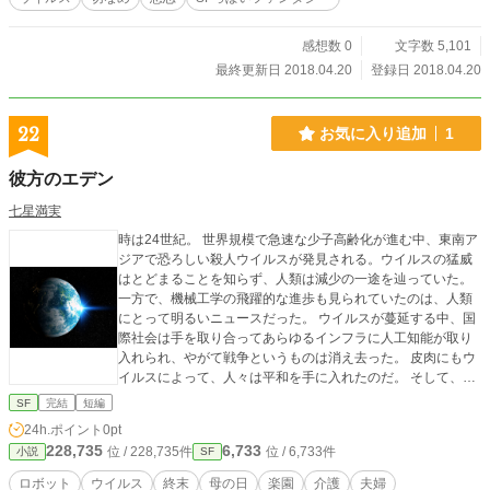
感想数 0
文字数 5,101
最終更新日 2018.04.20
登録日 2018.04.20
22
お気に入り追加
1
彼方のエデン
七星満実
時は24世紀。 世界規模で急速な少子高齢化が進む中、東南ア
ジアで恐ろしい殺人ウイルスが発見される。ウイルスの猛威
はとどまることを知らず、人類は減少の一途を辿っていた。
一方で、機械工学の飛躍的な進歩も見られていたのは、人類
にとって明るいニュースだった。 ウイルスが蔓延する中、国
際社会は手を取り合ってあらゆるインフラに人工知能が取り
入れられ、やがて戦争というものは消え去った。 皮肉にもウ
イルスによって、人々は平和を手に入れたのだ。 そして、こ
こ日本に暮らしながら介護施設で働く、あるひとりの男性。
SF
完結
短編
彼は、幼い頃母から聞かされた楽園、「エデン」に思いを馳
24h.ポイント
0pt
せていたーー。
228,735
6,733
位 / 228,735件
位 / 6,733件
小説
SF
ロボット
ウイルス
終末
母の日
楽園
介護
夫婦