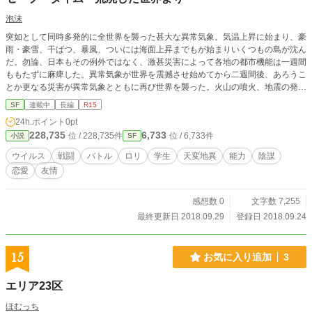
泡沫
突如として同時多発的に全世界を襲った甚大な異常気象。気温上昇に始まり、豪
雨・豪雪、干ばつ、暴風、ついには海面上昇までもが始まりいくつもの島が沈ん
だ。勿論、日本もその例外ではなく、激甚災害によって各地の都市機能は一週間
ももたずに麻痺した。異常気象が世界を震撼させ始めてから二週間後、あろうこ
とか更なる災害が異常気象とともに再び世界を襲った。火山の噴火、地震の発生
とそれに伴う津波、奇怪なほど多発する竜巻。都市機能は壊滅し、行政機関が機
SF
連載中
長編
R15
能するはずもなくどの場所をとっても地獄絵図に劣らない景色が広がるばかりで
24h.ポイント
0pt
ある。完全に死んだライフラインは屍を幾重にも積み重ねた。一連の天変地異か
228,735
6,733
位 / 228,735件
位 / 6,733件
小説
SF
ら一か月、世界人口はそれまでの〇・五パーセントに減少。そして、新ウイルス
の蔓延が始まった。このウイルスは後に『リモデリングウイルス』と呼ばれ、感
ウイルス
戦闘
バトル
ロリ
学生
天変地異
能力
陰謀
染者の脳内に侵入するとその構造を変化させる。その中にウイルス侵入が好転的
恋愛
友情
に作用し超人的な能力を手にする者たちが現れた。能力は筋力や知能の強化にと
どまらず、やがて彼らは『モデルアルファ』と呼ばれるようになり、その能力開
花の所以を解明しようとする研究が盛んに行われるようになった。当然の如く、
感想数 0
文字数 7,255
モデルアルファの反乱が始まり、日本各地に戦渦が拡大していく。しかし、外国
最終更新日 2018.09.29
登録日 2018.09.24
による日本侵攻をきっかけにモデルアルファへの対応を変える政府。それ以来世
界では、他地域への侵攻においてモデルアルファは大きな障壁となっていった。
――世界の狂乱から五年、日本は地方ごとに統治され、テレビやラジオ、ネット
15
お気に入り追加
3
環境は不安定ではあるものの利用可能なまでに回復し、電気も辛うじて通ってい
る。しかし、ほぼ人のいない街の風景は瓦礫の山ばかり。東北地方南部のとある
エリア23区
廃街に佇む瓦礫に包まれた二階建ての建物には、男子二人と女子三人が外の風景
からは到底想像することのできない整頓された空間で過ごしていた。世界の秩序
ほむっち