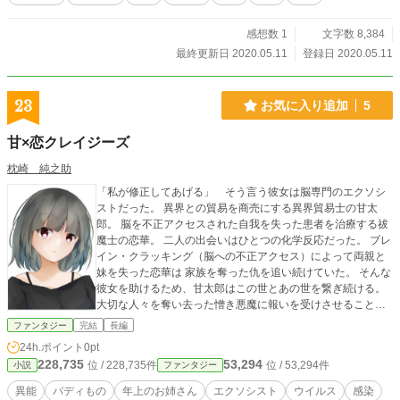
感想数 1
文字数 8,384
最終更新日 2020.05.11
登録日 2020.05.11
23
お気に入り追加
5
甘×恋クレイジーズ
枕崎 純之助
「私が修正してあげる」 そう言う彼女は脳専門のエクソシ
ストだった。 異界との貿易を商売にする異界貿易士の甘太
郎。 脳を不正アクセスされた自我を失った患者を治療する祓
魔士の恋華。 二人の出会いはひとつの化学反応だった。 ブレ
イン・クラッキング（脳への不正アクセス）によって両親と
妹を失った恋華は 家族を奪った仇を追い続けていた。 そんな
彼女を助けるため、甘太郎はこの世とあの世を繋ぎ続ける。
大切な人々を奪い去った憎き悪魔に報いを受けさせることが
出来るのか！ 絆を胸に手を取り合う「甘太郎×恋華」のコン
ファンタジー
完結
長編
ビの行く末やいかに。 ＊イラストACより作者「Kotah」様の
24h.ポイント
0pt
イラストを使用させていただいております。
228,735
53,294
位 / 228,735件
位 / 53,294件
小説
ファンタジー
異能
バディもの
年上のお姉さん
エクソシスト
ウイルス
感染