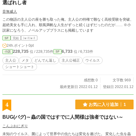
選ばれし者
音無威人
この物語の主人公の座を勝ち取った俺。主人公の特権で難なく高校受験を突破、
超絶美女も手に入れ、順風満帆な人生がずっと続くはずだったのだが…… ※小
説家になろう、ノベルアッププラスにも掲載しています
SF
完結
ｼｮｰﾄｼｮｰﾄ
24h.ポイント
0pt
228,735
6,733
位 / 228,735件
位 / 6,733件
小説
SF
主人公
メタ
どんでん返し
主人公補正
ウイルス
ショートショート
感想数 0
文字数 969
最終更新日 2022.01.12
登録日 2022.01.12
4
お気に入り追加
1
BUG(バグ)～蟲の国ではすでに人間様は強者ではない～
こんぶおにぎり
未知のウイルス、菌によって世界中の虫たちは変化を遂げた。 変化した虫を蟲