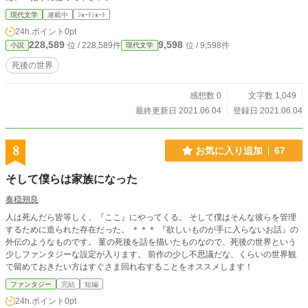
現代文学
連載中
ｼｮｰﾄｼｮｰﾄ
24h.ポイント
0pt
228,589
9,598
位 / 228,589件
位 / 9,598件
小説
現代文学
死後の世界
感想数 0
文字数 1,049
最終更新日 2021.06.04
登録日 2021.06.04
8
お気に入り追加
67
そして僕らは家族になった
奏穏朔良
人は死んだら皆等しく、『ここ』にやってくる。 そして僕はそんな彼らを管理
するために造られた存在だった。 ＊＊＊ 『欲しいものが手に入らないお話』の
外伝のようなものです。 菫の死後を話を描いたものなので、死後の世界という
少しファンタジーな設定が入ります。 前作の少し不思議だな、くらいの世界観
で留めておきたい方はすぐさま回れ右することをオススメします！
ファンタジー
完結
短編
24h.ポイント
0pt