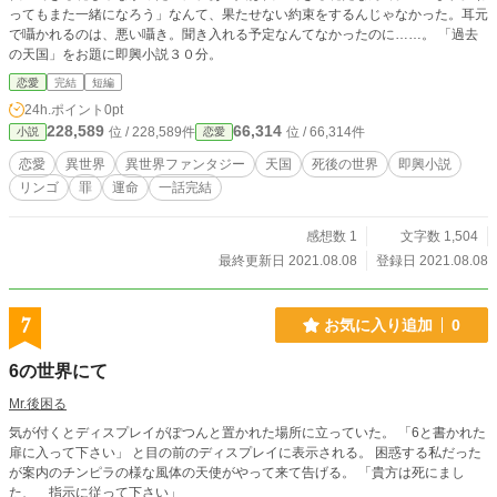
ってもまた一緒になろう」なんて、果たせない約束をするんじゃなかった。耳元
で囁かれるのは、悪い囁き。聞き入れる予定なんてなかったのに……。 「過去
の天国」をお題に即興小説３０分。
恋愛
完結
短編
24h.ポイント
0pt
228,589
66,314
位 / 228,589件
位 / 66,314件
小説
恋愛
恋愛
異世界
異世界ファンタジー
天国
死後の世界
即興小説
リンゴ
罪
運命
一話完結
感想数 1
文字数 1,504
最終更新日 2021.08.08
登録日 2021.08.08
7
お気に入り追加
0
6の世界にて
Mr.後困る
気が付くとディスプレイがぽつんと置かれた場所に立っていた。 「6と書かれた
扉に入って下さい」 と目の前のディスプレイに表示される。 困惑する私だった
が案内のチンピラの様な風体の天使がやって来て告げる。 「貴方は死にまし
た、 指示に従って下さい」