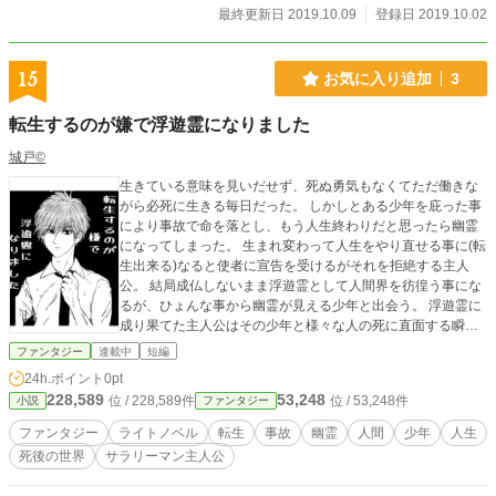
最終更新日 2019.10.09
登録日 2019.10.02
15
お気に入り追加
3
転生するのが嫌で浮遊霊になりました
城戸©︎
生きている意味を見いだせず、死ぬ勇気もなくてただ働きな
がら必死に生きる毎日だった。 しかしとある少年を庇った事
により事故で命を落とし、もう人生終わりだと思ったら幽霊
になってしまった。 生まれ変わって人生をやり直せる事に(転
生出来る)なると使者に宣告を受けるがそれを拒絶する主人
公。 結局成仏しないまま浮遊霊として人間界を彷徨う事にな
るが、ひょんな事から幽霊が見える少年と出会う。 浮遊霊に
成り果てた主人公はその少年と様々な人の死に直面する瞬間
に立ち合う。 生きる事に全く執着のない主人公だが、少年と
ファンタジー
連載中
短編
共にいる事でトラブルに巻き込まれる。 その少年は一体何者
24h.ポイント
0pt
なのか。 そして幽霊となった主人公はこれから先どうなるの
228,589
53,248
位 / 228,589件
位 / 53,248件
小説
ファンタジー
か？！
ファンタジー
ライトノベル
転生
事故
幽霊
人間
少年
人生
死後の世界
サラリーマン主人公