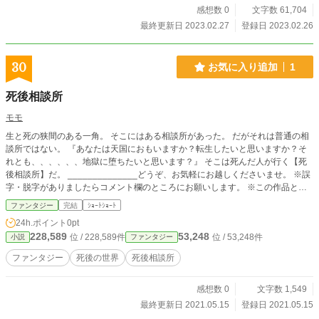
感想数 0
文字数 61,704
最終更新日 2023.02.27
登録日 2023.02.26
30
お気に入り追加
1
死後相談所
モモ
生と死の狭間のある一角。 そこにはある相談所があった。 だがそれは普通の相
談所ではない。 『あなたは天国におもいますか？転生したいと思いますか？そ
れとも、、、、、、地獄に堕ちたいと思います？』 そこは死んだ人が行く【死
後相談所】だ。 ______________どうぞ、お気軽にお越しくださいませ。 ※誤
字・脱字がありましたらコメント欄のところにお願いします。 ※この作品と同
じような作品があったらコメント欄にお願いします。
ファンタジー
完結
ｼｮｰﾄｼｮｰﾄ
24h.ポイント
0pt
228,589
53,248
位 / 228,589件
位 / 53,248件
小説
ファンタジー
ファンタジー
死後の世界
死後相談所
感想数 0
文字数 1,549
最終更新日 2021.05.15
登録日 2021.05.15