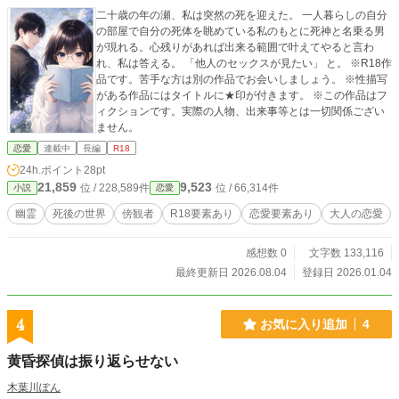
二十歳の年の瀬、私は突然の死を迎えた。 一人暮らしの自分
の部屋で自分の死体を眺めている私のもとに死神と名乗る男
が現れる。心残りがあれば出来る範囲で叶えてやると言わ
れ、私は答える。 「他人のセックスが見たい」 と。 ※R18作
品です。苦手な方は別の作品でお会いしましょう。 ※性描写
がある作品にはタイトルに★印が付きます。 ※この作品はフ
ィクションです。実際の人物、出来事等とは一切関係ござい
ません。
恋愛
連載中
長編
R18
24h.ポイント
28pt
21,859
9,523
位 / 228,589件
位 / 66,314件
小説
恋愛
幽霊
死後の世界
傍観者
R18要素あり
恋愛要素あり
大人の恋愛
感想数 0
文字数 133,116
最終更新日 2026.08.04
登録日 2026.01.04
4
お気に入り追加
4
黄昏探偵は振り返らせない
木葉川ぽん