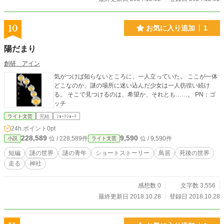
10
お気に入り追加
1
陽だまり
創研 アイン
気がつけば知らないところに、一人立っていた。 ここが一体
どこなのか、謎の場所に迷い込んだ少女は一人彷徨い続け
る。 そこで見つけるのは、希望か、それとも……。 PN：ゴ
ッチ
ライト文芸
完結
ｼｮｰﾄｼｮｰﾄ
24h.ポイント
0pt
228,589
9,590
位 / 228,589件
位 / 9,590件
小説
ライト文芸
短編
謎の世界
謎の青年
ショートストーリー
鳥居
死後の世界
走る
神社
感想数 0
文字数 3,556
最終更新日 2018.10.28
登録日 2018.10.28