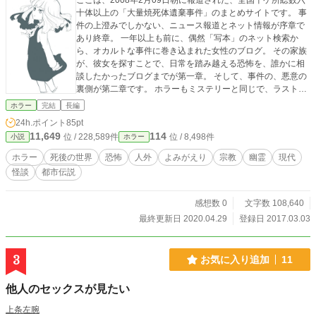
ここは、2008年2月09日朝に報道された、全国十ケ所総数六
十体以上の「大量焼死体遺棄事件」のまとめサイトです。 事
件の上澄みでしかない、ニュース報道とネット情報が序章で
あり終章。 一年以上も前に、偶然「写本」のネット検索か
ら、オカルトな事件に巻き込まれた女性のブログ。 その家族
が、彼女を探すことで、日常を踏み越える恐怖を、誰かに相
談したかったブログまでが第一章。 そして、事件の、悪意の
裏側が第二章です。 ホラーもミステリーと同じで、ラストが
ないと評価しづらいため、短編集でない長編はweb掲載には
ホラー
完結
長編
向かないジャンルです。 そのため、第一章にて、表向きのラ
24h.ポイント
85pt
ストを用意しました。 第二章では、その裏側が明らかにな
11,649
114
位 / 228,589件
位 / 8,498件
小説
ホラー
り、予想を裏切れれば、とも思いますので、お付き合いくだ
さい。 表紙イラストは、lllust ACより、乾大和様の「お嬢さ
ホラー
死後の世界
恐怖
人外
よみがえり
宗教
幽霊
現代
ん」を使用させていただいております。
怪談
都市伝説
感想数 0
文字数 108,640
最終更新日 2020.04.29
登録日 2017.03.03
3
お気に入り追加
11
他人のセックスが見たい
上条左腕