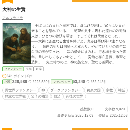
大神の生贄
アルフライラ
干ばつに呑まれた寒村では、畑はひび割れ、家々は明日が
来ることを恐れている。 絶望の只中に現れた流れの吟遊詩
人は、ひとつの救済を囁き、そしてそれは天啓となった。
——大神に蒼生なる生贄を捧げよ。恵みは再び降り注ぐだろ
う。 領内の祈りは切望へと変わり、やがてひとりの青年に
白羽の矢が立った。 親の借金にまみれ、行き場を失った青
年。差し出してもよい命として。 労働と存在意義、希望と
恐怖。 先に待つのは、神の慈悲か、聖なる苦悶か。
ファンタジー
完結
短編
24h.ポイント
0pt
228,589
53,248
位 / 228,589件
位 / 53,248件
小説
ファンタジー
異世界ファンタジー
神
ダークファンタジー
黄泉の国
宗教
神話
静謐な世界観
父子の物語
救済
死後の世界
感想数 0
文字数 9,023
最終更新日 2025.12.03
登録日 2025.12.03