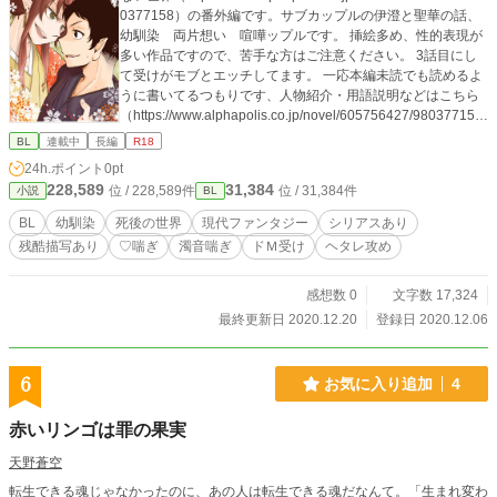
0377158）の番外編です。サブカップルの伊澄と聖華の話、
幼馴染 両片想い 喧嘩ップルです。 挿絵多め、性的表現が
多い作品ですので、苦手な方はご注意ください。 3話目にし
て受けがモブとエッチしてます。 一応本編未読でも読めるよ
うに書いてるつもりです、人物紹介・用語説明などはこちら
（https://www.alphapolis.co.jp/novel/605756427/980377158/
episode/3105301） 【攻】超ヘタレ＆鈍感タイプ＆独占欲は
BL
連載中
長編
R18
強い 【受】変態ドＭビッチ＆素直じゃない＆他の人には平気
24h.ポイント
0pt
で好き好き言う性格 ※死後世界設定、残酷描写あり、性的描
228,589
31,384
位 / 228,589件
位 / 31,384件
小説
BL
写がほぼ！ 受けが攻めを責める描写あり（肉体的なリバは
なし） この作品はPixiv、ムーンライトノベルズ、エブリスタ
BL
幼馴染
死後の世界
現代ファンタジー
シリアスあり
にも掲載予定です。 ※不定期更新
残酷描写あり
♡喘ぎ
濁音喘ぎ
ドＭ受け
ヘタレ攻め
感想数 0
文字数 17,324
最終更新日 2020.12.20
登録日 2020.12.06
6
お気に入り追加
4
赤いリンゴは罪の果実
天野蒼空
転生できる魂じゃなかったのに、あの人は転生できる魂だなんて。「生まれ変わ