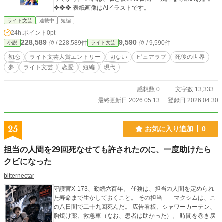
❖❖❖ 表紙画像はAIイラストです。
ライト文芸
連載中
短編
24h.ポイント
0pt
228,589
9,590
位 / 228,589件
位 / 9,590件
小説
ライト文芸
初恋
ライト文芸大賞エントリー
切ない
ピュアラブ
死後の世界
夢
ライト文芸
恋愛
短編
現代
感想数 0
文字数 13,333
最終更新日 2026.05.13
登録日 2026.04.30
25
お気に入り追加
0
担当の人間を29回死なせても許されたのに、一度助けたら
クビになった
bitternectar
守護官X-173、勤続六百年。 任務は、担当の人間を定められ
た寿命まで生かしておくこと。 その担当——マクシムは、こ
の八日間で二十九回死んだ。 広告看板、シャワーカーテン、
胸焼け薬、救急車（なお、患者は助かった）。 時間を巻き戻