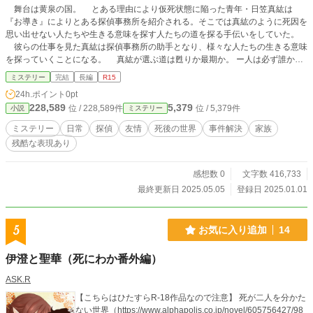
舞台は黄泉の国。 とある理由により仮死状態に陥った青年・日笠真紘は
『お導き』によりとある探偵事務所を紹介される。そこでは真紘のように死因を
思い出せない人たちや生きる意味を探す人たちの道を探る手伝いをしていた。
彼らの仕事を見た真紘は探偵事務所の助手となり、様々な人たちの生きる意味
を探っていくことになる。 真紘が選ぶ道は甦りか最期か。 ー人は必ず誰かの
大切な人である瞬間があるー ーそれに気づくのはいつだって失いかけた時なん
ミステリー
完結
長編
R15
だー 生と死の狭間の世界で探偵として働く男性と助手達の物語。 主に主人
24h.ポイント
0pt
公の一人称で進みます。 タイトルに※が含まれるものは暴力・流血表現等の
228,589
5,379
位 / 228,589件
位 / 5,379件
小説
ミステリー
残酷な描写があります。苦手な方はご遠慮ください。 実際の人物・団体・事
件とは一切関係のないフィクションです。 小説家になろうで連載していた作
ミステリー
日常
探偵
友情
死後の世界
事件解決
家族
品です。
残酷な表現あり
感想数 0
文字数 416,733
最終更新日 2025.05.05
登録日 2025.01.01
5
お気に入り追加
14
伊澄と聖華（死にわか番外編）
ASK.R
【こちらはひたすらR-18作品なので注意】 死が二人を分かた
ない世界（https://www.alphapolis.co.jp/novel/605756427/98