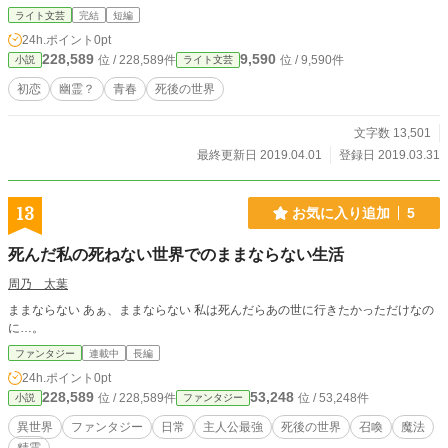
ライト文芸
完結
短編
24h.ポイント
0pt
228,589
9,590
位 / 228,589件
位 / 9,590件
小説
ライト文芸
初恋
幽霊？
青春
死後の世界
文字数 13,501
最終更新日 2019.04.01
登録日 2019.03.31
13
お気に入り追加
5
死んだ私の死ねない世界でのままならない生活
周乃 太葉
ままならない あぁ、ままならない 私は死んだらあの世に行きたかっただけなの
に…。
ファンタジー
連載中
長編
24h.ポイント
0pt
228,589
53,248
位 / 228,589件
位 / 53,248件
小説
ファンタジー
異世界
ファンタジー
日常
主人公最強
死後の世界
召喚
魔法