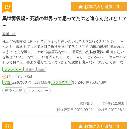
19
お気に入り追加
1
異世界役場～死後の世界って思ってたのと違うんだけど！？
～
双川いと
死んだら閻魔様に怒られて、ちょっと痛い思いして天国に行くんだろうか。 そ
れとも、裁きを待つまで入口で祈りを捧げてる？ どこかの国の神様に裁かれち
ゃう？ そんな風に、いわゆる無宗教なのに、臆病だった私は死後の世界に思い
を馳せていた。 なのに。 いざ死んだら、え、こんなことするの？！ 徳＝ポイン
トって何？え、姿形を選んでね？まぁあとで変更も出来なくはないからさ、なん
てどこのアバター作成よ！？ 死後の世界も楽じゃない！ そんな君、ポイント稼
ファンタジー
連載中
短編
いでランクアップしとけばそこそこ選択肢も広がるよ！ 知らなかった死後の世
24h.ポイント
0pt
界。 私はいいけど、全宗教家さん泣いちゃいそう。 んー、これから私は何のた
228,589
53,248
位 / 228,589件
位 / 53,248件
小説
ファンタジー
めに生きて？いったらいいんだろう。 とりあえずユルっと死後のポイントライ
フ始めますか。
死後の世界
ファンタジー
感想数 0
文字数 12,968
最終更新日 2022.09.16
登録日 2022.08.14
20
お気に入り追加
1