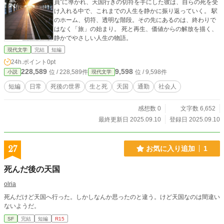
員”に導かれ、天国行きの切符を手にした彼は、自らの死を受
け入れる中で、これまでの人生を静かに振り返っていく。 駅
のホーム、切符、透明な階段。その先にあるのは、終わりで
はなく「旅」の始まり。 死と再生、価値からの解放を描く、
静かでやさしい人生の物語。
現代文学
完結
短編
24h.ポイント
0pt
228,589
9,598
位 / 228,589件
位 / 9,598件
小説
現代文学
短編
日常
死後の世界
生と死
天国
通勤
社会人
感想数 0
文字数 6,652
最終更新日 2025.09.10
登録日 2025.09.10
27
お気に入り追加
1
死んだ後の天国
olria
死んだけど天国へ行った。しかしなんか思ったのと違う。けど天国なのは間違い
ないようだ。
SF
完結
短編
R15