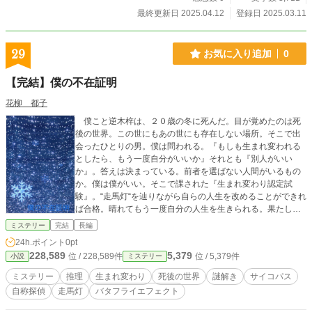
最終更新日 2025.04.12
登録日 2025.03.11
29
お気に入り追加
0
【完結】僕の不在証明
花柳 都子
僕こと逆木梓は、２０歳の冬に死んだ。目が覚めたのは死
後の世界。この世にもあの世にも存在しない場所。そこで出
会ったひとりの男。僕は問われる。『もしも生まれ変われる
としたら、もう一度自分がいいか』それとも『別人がいい
か』。答えは決まっている。前者を選ばない人間がいるもの
か。僕は僕がいい。そこで課された『生まれ変わり認定試
験』。“走馬灯“を辿りながら自らの人生を改めることができれ
ば合格。晴れてもう一度自分の人生を生きられる。果たして
証明するのは『生きた証』かそれとも『そこにいなかった
ミステリー
完結
長編
証』か。あの世でもこの世でもない世界で宙ぶらりんの僕
24h.ポイント
0pt
は、自らの『存在証明』をするため、過去の旅へと出発する
228,589
5,379
位 / 228,589件
位 / 5,379件
小説
ミステリー
──。
ミステリー
推理
生まれ変わり
死後の世界
謎解き
サイコパス
自称探偵
走馬灯
バタフライエフェクト