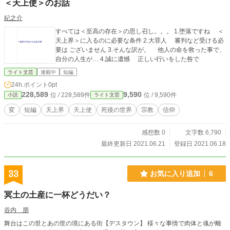
＜天上使＞のお話
紀之介
すべては＜至高の存在＞の思し召し。。。 1.堕落ですね ＜
天上界＞に入るのに必要な条件 2.大罪人 審判など受ける必
要は ございません 3.そんな訳が。 他人の命を救った事で、
自分の人生が… 4.誠に遺憾 正しい行いをした咎で
ライト文芸
連載中
短編
24h.ポイント
0pt
228,589
9,590
位 / 228,589件
位 / 9,590件
小説
ライト文芸
変
短編
天上界
天上使
死後の世界
宗教
信仰
感想数 0
文字数 6,790
最終更新日 2021.06.21
登録日 2021.06.18
33
お気に入り追加
6
冥土の土産に一杯どうだい？
谷内 朋
舞台はこの世とあの世の境にある街【デスタウン】 様々な事情で肉体と魂が離