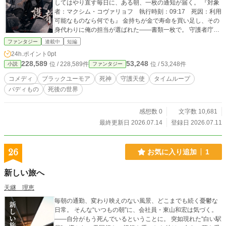
してはやり直す毎日に、ある朝、一枚の通知が届く。 『対象
者：マクシム・コヴァリョフ 執行時刻：09:17 死因：利用
可能なものなら何でも』 金持ちが金で寿命を買い足し、その
身代わりに俺の担当が選ばれた——書類一枚で。 守護者庁の
最重要規則、『被保護者との直接接触を禁ず』。 落下するエ
ファンタジー
連載中
短編
アコンを前に、六百年で初めて、俺はそれを破った。 結果。
24h.ポイント
0pt
運命は縫い合わされ、不死は没収され、俺は解雇された。 か
228,589
53,248
位 / 228,589件
位 / 53,248件
小説
ファンタジー
くして元守護天使は、二十九回死んだ男の部屋のソファに住
み着くことになる。 奴の寿命まで、あと六十年。 天国に神は
コメディ
ブラックユーモア
死神
守護天使
タイムループ
いない。 あるのは、ハンコ待ちの書類だけだ。
バディもの
死後の世界
感想数 0
文字数 10,681
最終更新日 2026.07.14
登録日 2026.07.11
26
お気に入り追加
1
新しい旅へ
天継 理恵
毎朝の通勤、変わり映えのない風景、どこまでも続く憂鬱な
日常。 そんな“いつもの朝”に、会社員・東山和宏は気づく。
——自分がもう死んでいるということに。 突如現れた“白い駅