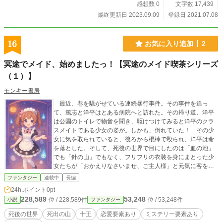
感想数 0
文字数 17,439
最終更新日 2023.09.09
登録日 2021.07.08
16
お気に入り追加
2
冥途でメイド、始めましたっ！【冥途のメイド喫茶シリーズ
（１）】
モンキー書房
最近、巷を騒がせている連続暴行事件。その事件を追っ
て、篤志と洋平はとある病院へと訪れた。その帰り道、洋平
は公園のトイレで物音を聞き、駆けつけてみると洋平のクラ
スメイトである少女の姿が。しかも、倒れていた！ その少
女に気を取られていると、後ろから棍棒で殴られ、洋平は命
を落とした。そして、死後の世界で目にしたのは「血の池」
でも「針の山」でもなく、フリフリの衣装を身にまとった少
女たちが「おかえりなさいませ、ご主人様」と元気に客を迎
える『メイド喫茶』だった。
ファンタジー
連載中
長編
24h.ポイント
0pt
228,589
53,248
位 / 228,589件
位 / 53,248件
小説
ファンタジー
死後の世界
死出の山
十王
恋愛要素あり
ミステリー要素あり