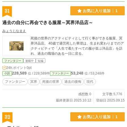
31
お気に入り追加
1
過去の自分に再会できる服屋～冥界洋品店～
みょうじなまえ
死後の世界のアクティビティとして行く事ができる服屋、冥
界洋品店。 40歳で過労死した華澄は、生まれ変わりまでのア
クティビティで「人生で着たすべての服が並ぶ洋品店」を訪
れ、過去の職場のある一日に戻る。
ファンタジー
連載中
短編
24h.ポイント
0pt
228,589
53,248
位 / 228,589件
位 / 53,248件
小説
ファンタジー
ファンタジー
冥界
死後の世界
過去の後悔
現代
感想数 0
文字数 5,776
最終更新日 2025.10.12
登録日 2025.09.15
32
お気に入り追加
1