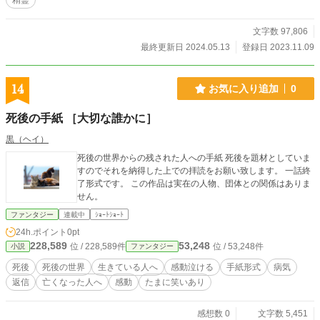
精霊
文字数 97,806
最終更新日 2024.05.13
登録日 2023.11.09
14
お気に入り追加
0
死後の手紙 ［大切な誰かに］
黒（ヘイ）
死後の世界からの残された人への手紙 死後を題材としていま
すのでそれを納得した上での拝読をお願い致します。 一話終
了形式です。 この作品は実在の人物、団体との関係はありま
せん。
ファンタジー
連載中
ｼｮｰﾄｼｮｰﾄ
24h.ポイント
0pt
228,589
53,248
位 / 228,589件
位 / 53,248件
小説
ファンタジー
死後
死後の世界
生きている人へ
感動泣ける
手紙形式
病気
返信
亡くなった人へ
感動
たまに笑いあり
感想数 0
文字数 5,451