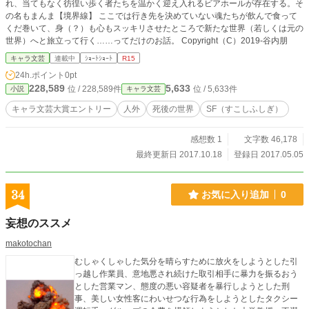
れ、当てもなく彷徨い歩く者たちを温かく迎え入れるビアホールが存在する。そ
の名もまんま【境界線】 ここでは行き先を決めていない魂たちが飲んで食って
くだ巻いて、身（？）も心もスッキリさせたところで新たな世界（若しくは元の
世界）へと旅立って行く……ってだけのお話。 Copyright（C）2019-谷内朋
キャラ文芸
連載中
ｼｮｰﾄｼｮｰﾄ
R15
24h.ポイント
0pt
228,589
5,633
位 / 228,589件
位 / 5,633件
小説
キャラ文芸
キャラ文芸大賞エントリー
人外
死後の世界
SF（すこしふしぎ）
感想数 1
文字数 46,178
最終更新日 2017.10.18
登録日 2017.05.05
34
お気に入り追加
0
妄想のススメ
makotochan
むしゃくしゃした気分を晴らすために放火をしようとした引
っ越し作業員、意地悪され続けた取引相手に暴力を振るおう
とした営業マン、態度の悪い容疑者を暴行しようとした刑
事、美しい女性客にわいせつな行為をしようとしたタクシー