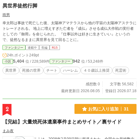
異世界徒然行脚
雨男
幸太郎は事故で死亡した後、太陽神アマテラスから他の宇宙の太陽神アステラに
トレードされる。 地上に増えすぎた亡者を『成仏』させる成仏大作戦の実行者
としての『御用』を命じられた。 『仕事以外は好きに生きていい』というの
で、徒然なるままに異世界を見て回ることに。
ファンタジー
連載中
長編
R15
24h.ポイント
249pt
5,404
942
位 / 228,589件
位 / 53,248件
小説
ファンタジー
異世界
死後の世界
チート
ハーレム
４０歳以上推奨
死霊術
感想数 0
文字数 56,582
最終更新日 2026.08.05
登録日 2026.07.18
2
お気に入り追加
31
【完結】大量焼死体遺棄事件まとめサイト／裏サイド
まみ夜