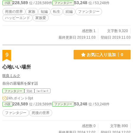
228,589
53,248
位 / 228,589件
位 / 53,248件
小説
ファンタジー
死後の世界
家族
短編
転生
続編
ファンタジー
ハッピーエンド
家族愛
感想数 1
文字数 9,320
最終更新日 2019.11.03
登録日 2019.11.03
9
お気に入り追加
0
心地いい場所
咲良ミルク
自分の居場所を探す話
ファンタジー
完結
ｼｮｰﾄｼｮｰﾄ
24h.ポイント
0pt
228,589
53,248
位 / 228,589件
位 / 53,248件
小説
ファンタジー
ファンタジー
死後の世界
感想数 0
文字数 890
最終更新日 2024.12.02
登録日 2024.12.02