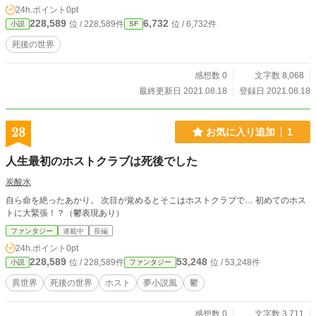
24h.ポイント
0pt
228,589
6,732
位 / 228,589件
位 / 6,732件
小説
SF
死後の世界
感想数 0
文字数 8,068
最終更新日 2021.08.18
登録日 2021.08.18
28
お気に入り追加
1
人生最初のホストクラブは死後でした
炭酸水
自ら命を絶ったあかり。 次目が覚めるとそこはホストクラブで… 初めてのホス
トに大緊張！？（鬱表現あり）
ファンタジー
連載中
長編
24h.ポイント
0pt
228,589
53,248
位 / 228,589件
位 / 53,248件
小説
ファンタジー
異世界
死後の世界
ホスト
夢小説風
鬱
感想数 0
文字数 3,711