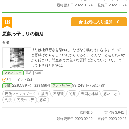
最終更新日 2022.01.24
登録日 2022.01.24
18
お気に入り追加
0
悪戯っ子リリの復活
有箱
リリは地獄行きを恐れた。なぜなら魂だけになるまで、ずっ
と悪戯ばかりをしていたからである。 どんなことをしたのか
から始まり、閻魔さまの色々な質問に答えていくリリ。 そう
して下された判決は。
ファンタジー
完結
短編
24h.ポイント
0pt
228,589
53,248
位 / 228,589件
位 / 53,248件
小説
ファンタジー
現代ファンタジー？
復活
不思議
閻魔
天国と地獄
悪いこと
判決
死後の世界
悪戯
感想数 0
文字数 3,641
最終更新日 2023.02.19
登録日 2023.02.18