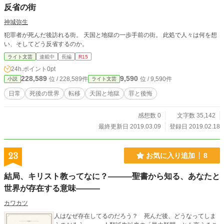
反省の街
神城弥生
犯罪者が死んだ後訪れる街。 天国と地獄の一歩手前の街。 此処で人々は何を想
い、そしてどう反省するのか。
ライト文芸
連載中
長編
R15
24h.ポイント
0pt
228,589
9,590
位 / 228,589件
位 / 9,590件
小説
ライト文芸
日常
死後の世界
転移
天国と地獄
罪と後悔
感想数 0
文字数 35,142
最終更新日 2019.03.09
登録日 2019.02.18
23
お気に入り追加
8
結局、キリスト教ってなに？―――聖書から知る、あなたと
世界が存在する意味―――
カワカツ
人はなぜ存在してるのだろう？ 死んだ後、どうなってしま