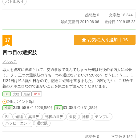
バトルあり
感想数 0
文字数 18,344
最終更新日 2019.06.06
登録日 2019.05.23
17
お気に入り追加
16
四つ目の選択肢
ノルねこ
恋人を親友に寝取られて、交通事故で死んでしまった俺は死後の案内人に出会
う。 え、三つの選択肢のうち一つを選ばないといけないの？ どうしよう…。 1
月24日は私の誕生日なので、記念に短編を書きました。 内容がない、ご都合主
義のアホエロなので細かいことを気にせず読んでくださいませ。
BL
完結
短編
R18
24h.ポイント
0pt
228,589
31,384
位 / 228,589件
位 / 31,384件
小説
BL
BL
短編
異世界
死後の世界
天使
神様
テンプレ
ハッピーエンド
選択肢
感想数 0
文字数 8,152