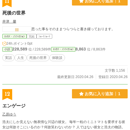
11
お気に入り追加
1
死後の世界
井津 馨
思った事をそのままつらつらと書き綴っております。
ｴｯｾｲ・ﾉﾝﾌｨｸｼｮﾝ
完結
ｼｮｰﾄｼｮｰﾄ
24h.ポイント
0pt
228,589
8,863
位 / 228,589件
位 / 8,863件
小説
ｴｯｾｲ・ﾉﾝﾌｨｸｼｮﾝ
実話
人生
死後の世界
体験談
文字数 1,156
最終更新日 2020.04.26
登録日 2020.04.26
12
お気に入り追加
1
エンゲージ
乙原ゆう
浩太にしか見えない無表情な川辺の彼女。 毎年一粒のミニトマトを要求する彼
女は何故そこにいるのか？何故笑わないのか？ 人ではない彼女と浩太の物語。