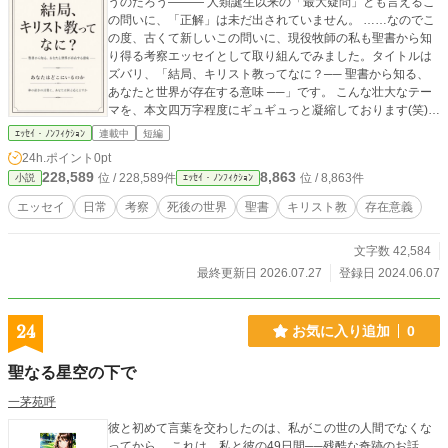
うのだろう――― 人類誕生以来の「最大疑問」とも言えるこ
の問いに、「正解」は未だ出されていません。 ……なのでこ
の度、古くて新しいこの問いに、現役牧師の私も聖書から知
り得る考察エッセイとして取り組んでみました。タイトルは
ズバリ、「結局、キリスト教ってなに？── 聖書から知る、
あなたと世界が存在する意味 ──」です。 こんな壮大なテー
マを、本文四万字程度にギュギュっと凝縮しております(笑)
皆さま自身が抱く「死生観」の確認や、「キリスト教ってな
ｴｯｾｲ・ﾉﾝﾌｨｸｼｮﾝ
連載中
短編
に？」という疑問に、少しでも参考にでもなればと願いま
24h.ポイント
0pt
す。
228,589
8,863
位 / 228,589件
位 / 8,863件
小説
ｴｯｾｲ・ﾉﾝﾌｨｸｼｮﾝ
エッセイ
日常
考察
死後の世界
聖書
キリスト教
存在意義
文字数 42,584
最終更新日 2026.07.27
登録日 2024.06.07
24
お気に入り追加
0
聖なる星空の下で
一茅苑呼
彼と初めて言葉を交わしたのは、私がこの世の人間でなくな
ってから。 これは、私と彼の49日間──残酷な奇跡のお話。