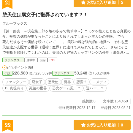
21
お気に入り追加
5
堕天使は腐女子に翻弄されています？！
ブルーブックス
【第一部完 ～現在第二部を亀の歩みで執筆中～】コミケを控えたとある真夏の
夜、複数の偶然が重なったことにより殺されてしまった主人公の美咲。 でも、
死んだ後もその偶然は続いていて――。 美咲の魂は強制的に地獄へ、それも堕
天使達が支配する世界（通称：魔界）に連れて来られてしまった。 さらにそこ
で美咲を保護してくれたのは、美咲の大好物のカップリングの外見（眼鏡系×ワ
ンコ系）をした二人の堕天使で、腐女子である美咲は大興奮！ それから美咲は
ファンタジー
連載中
長編
R15
この二人と取引してゲーム（惚れた方が負け）を始めるのだが、そこで大事件が
24h.ポイント
0pt
起こってしまう――！ その上魔界では、現在とある問題が発生しており―
228,589
53,248
位 / 228,589件
位 / 53,248件
小説
ファンタジー
―？！ その他、腐属性の悪魔の女の子と友達になったり、魔界の王サタンと謁
見したり、保護してくれた堕天使二人をくっつけようと企んだり、堕天使とデー
ファンタジー
腐女子
堕天使
魔界
恋愛？
コメディ
トしたり……腐女子の美咲が堕天使達をちょっとだけ振り回しながら、魔界生活
BL表現有り
死後の世界
乙女ゲーム風…？
逆ハー…？
をどんどん満喫していく『腐女子×堕天使×恋愛（？）×コメディの魔界ファンタ
ジー』物語。 ※主人公が腐女子のためＢＬ要素（描写）が出てきます。ご了承
下さい。
感想数 0
文字数 154,450
最終更新日 2023.12.17
登録日 2023.05.21
22
お気に入り追加
0