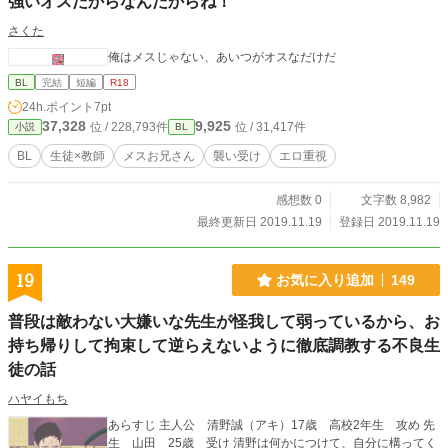
強いオスだからなんだからね！
さくた
俺はメスじゃない、あいつがオスなだけだ
BL
完結
短編
R18
24h.ポイント
7pt
37,328
9,925
位 / 228,793件
位 / 31,417件
小説
BL
BL
生徒×教師
メスお兄さん
襲い受け
エロ重視
感想数 0
文字数 8,982
最終更新日 2019.11.19
登録日 2019.11.19
19
お気に入り追加
149
普段は敵わない大嫌いな先生が怪我して弱っているから、お
持ち帰りして拘束して逆らえないように徹底調教する不良生
徒の話
ハヤイもち
あらすじ 主人公 清野誠（アキ）17歳 高校2年生 攻め 先
生 山田 25歳 受け 清野は何かにつけて、自分に構ってく