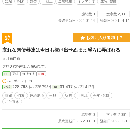
短編
拘束
猿轡
下剋上
連続絶頂
イラマチオ
生徒×教師
感想数 0
文字数 2,031
最終更新日 2021.01.14
登録日 2021.01.14
27
お気に入り追加
7
哀れな肉便器達は今日も抜け出せぬまま淫らに弄ばれる
五月雨時雨
ブログに掲載した短編です。
BL
完結
ｼｮｰﾄｼｮｰﾄ
R18
24h.ポイント
0pt
228,793
31,417
位 / 228,793件
位 / 31,417件
小説
BL
短編
拘束
連続絶頂
生殺し
猿轡
下剋上
生徒×教師
お仕置き
感想数 0
文字数 2,061
最終更新日 2022.03.10
登録日 2022.03.10