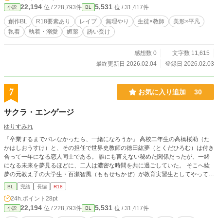
22,194
5,531
位 / 228,793件
位 / 31,417件
小説
BL
創作BL
R18要素あり
レイプ
無理やり
生徒×教師
美形×平凡
執着
執着・溺愛
媚薬
誘い受け
感想数 0
文字数 11,615
最終更新日 2026.02.04
登録日 2026.02.03
7
お気に入り追加
30
サクラ・エンゲージ
ゆりすみれ
『卒業するまでバレなかったら、一緒になろうか』 高校二年生の高橋桜助（た
かはしおうすけ）と、その担任で世界史教師の徳田紘夢（とくだひろむ）は付き
合って一年になる恋人同士である。 誰にも言えない秘めた関係だったが、一緒
になる未来を夢見るほどに、二人は濃密な時間を共に過ごしていた。 そこへ紘
夢の元教え子の大学生・百瀬智風（ももせちかぜ）が教育実習生としてやって来
たことで、二人の想いがすれ違ってしまい──。 【独占欲の強い長身高校生×さ
BL
完結
長編
R18
わやかお兄さん先生】 自分が何も持たない非力な子供であることを歯痒く思っ
24h.ポイント
28pt
ている、いつまでも幸いに臆する少年の物語。
22,194
5,531
位 / 228,793件
位 / 31,417件
小説
BL