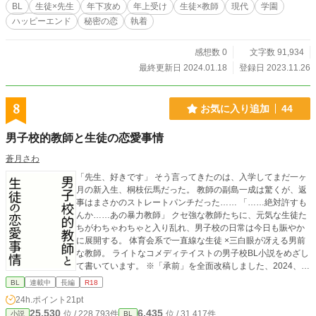
BL
生徒×先生
年下攻め
年上受け
生徒×教師
現代
学園
ハッピーエンド
秘密の恋
執着
感想数 0
文字数 91,934
最終更新日 2024.01.18
登録日 2023.11.26
8
お気に入り追加
44
男子校的教師と生徒の恋愛事情
蒼月さわ
「先生、好きです」 そう言ってきたのは、入学してまだ一ヶ
月の新入生、桐枝伝馬だった。 教師の副島一成は驚くが、返
事はまさかのストレートパンチだった…… 「……絶対許すも
んか……あの暴力教師」 クセ強な教師たちに、元気な生徒た
ちがわちゃわちゃと入り乱れ、男子校の日常は今日も賑やか
に展開する。 体育会系で一直線な生徒 ×三白眼が冴える男前
な教師。 ライトなコメディテイストの男子校BL小説をめざし
て書いています。 ※「承前」を全面改稿しました、2024、1
0、31。 登場する人たち 副島一成 日本史教師。一年三組の
BL
連載中
長編
R18
担任。20代。三白眼が怖いが男前。どうして教師になったの
24h.ポイント
21pt
かと生徒たちから不思議がられているくらいに教師という職
25,530
6,435
位 / 228,793件
位 / 31,417件
小説
BL