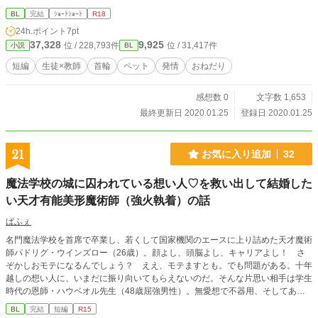
BL
完結
ｼｮｰﾄｼｮｰﾄ
R18
24h.ポイント
7pt
37,328
9,925
位 / 228,793件
位 / 31,417件
小説
BL
短編
生徒×教師
首輪
ペット
発情
おねだり
感想数 0
文字数 1,653
最終更新日 2020.01.25
登録日 2020.01.25
21
お気に入り追加
32
魔法学校の城に囚われている想い人♡を救い出して結婚した
い天才有能美形魔術師（強火執着）の話
ぱふぇ
名門魔法学校を首席で卒業し、若くして国家機関のエースに上り詰めた天才魔術
師パドリグ・ウインズロー（26歳）。顔よし、頭脳よし、キャリアよし！ さ
ぞかしおモテになるんでしょう？ ええ、モテますとも。でも問題がある。十年
越しの想い人に、いまだに振り向いてもらえないのだ。そんな片思い相手は学生
時代の恩師・ハウベオル先生（48歳屈強男性）。無愛想で不器用、そしてある
事情から、魔法学校の城から一歩も出られない身の上。先生を外の世界に連れ出
BL
完結
短編
R15
すまで、全力求婚は止まらない！ 26歳魔術師（元生徒）×48歳魔術師（元教