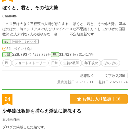
ぼくと、君と、その他大勢
Charlotte
この世界は大きく三種類の人間が存在する。 ぼくと、君と、その他大勢。 基本
ほのぼの、時々シリアス のんびりマイペースな不思議くん × しっかり者の国語
教師 恋人未満な2人の穏やかな一幕 ーーー 不定期更新です
BL
連載中
ｼｮｰﾄｼｮｰﾄ
24h.ポイント
0pt
228,793
31,417
位 / 228,793件
位 / 31,417件
小説
BL
BL
ショートストーリー
日常
生徒×教師
年下攻め
ほのぼの
感想数 0
文字数 2,256
最終更新日 2026.02.11
登録日 2025.11.24
34
お気に入り追加
18
少年達は教師を捕らえ淫乱に調教する
五月雨時雨
ブログに掲載した短編です。