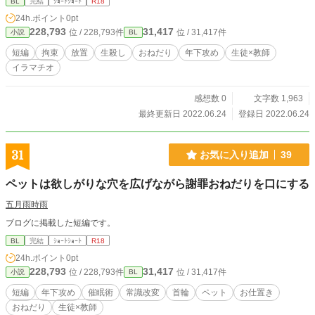
BL
完結
ｼｮｰﾄｼｮｰﾄ
R18
24h.ポイント
0pt
228,793
31,417
位 / 228,793件
位 / 31,417件
小説
BL
短編
拘束
放置
生殺し
おねだり
年下攻め
生徒×教師
イラマチオ
感想数 0
文字数 1,963
最終更新日 2022.06.24
登録日 2022.06.24
31
お気に入り追加
39
ペットは欲しがりな穴を広げながら謝罪おねだりを口にする
五月雨時雨
ブログに掲載した短編です。
BL
完結
ｼｮｰﾄｼｮｰﾄ
R18
24h.ポイント
0pt
228,793
31,417
位 / 228,793件
位 / 31,417件
小説
BL
短編
年下攻め
催眠術
常識改変
首輪
ペット
お仕置き
おねだり
生徒×教師