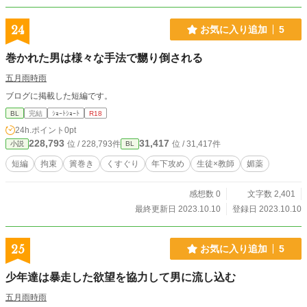
24
お気に入り追加
5
巻かれた男は様々な手法で嬲り倒される
五月雨時雨
ブログに掲載した短編です。
BL
完結
ｼｮｰﾄｼｮｰﾄ
R18
24h.ポイント
0pt
228,793
31,417
位 / 228,793件
位 / 31,417件
小説
BL
短編
拘束
簀巻き
くすぐり
年下攻め
生徒×教師
媚薬
感想数 0
文字数 2,401
最終更新日 2023.10.10
登録日 2023.10.10
25
お気に入り追加
5
少年達は暴走した欲望を協力して男に流し込む
五月雨時雨