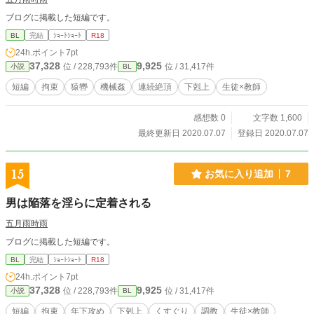
ブログに掲載した短編です。
BL
完結
ｼｮｰﾄｼｮｰﾄ
R18
24h.ポイント
7pt
37,328
9,925
位 / 228,793件
位 / 31,417件
小説
BL
短編
拘束
猿轡
機械姦
連続絶頂
下剋上
生徒×教師
感想数 0
文字数 1,600
最終更新日 2020.07.07
登録日 2020.07.07
15
お気に入り追加
7
男は陥落を淫らに定着される
五月雨時雨
ブログに掲載した短編です。
BL
完結
ｼｮｰﾄｼｮｰﾄ
R18
24h.ポイント
7pt
37,328
9,925
位 / 228,793件
位 / 31,417件
小説
BL
短編
拘束
年下攻め
下剋上
くすぐり
調教
生徒×教師