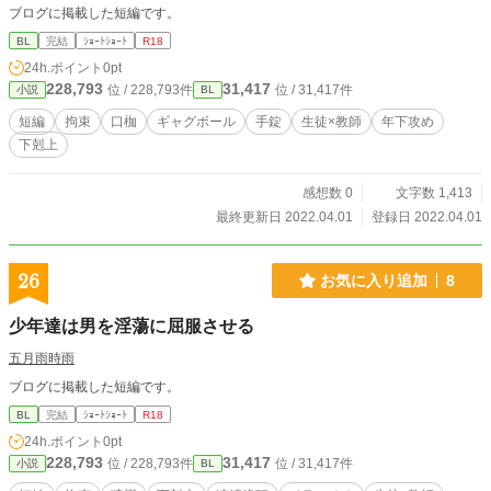
ブログに掲載した短編です。
BL
完結
ｼｮｰﾄｼｮｰﾄ
R18
24h.ポイント
0pt
228,793
31,417
位 / 228,793件
位 / 31,417件
小説
BL
短編
拘束
口枷
ギャグボール
手錠
生徒×教師
年下攻め
下剋上
感想数 0
文字数 1,413
最終更新日 2022.04.01
登録日 2022.04.01
26
お気に入り追加
8
少年達は男を淫蕩に屈服させる
五月雨時雨
ブログに掲載した短編です。
BL
完結
ｼｮｰﾄｼｮｰﾄ
R18
24h.ポイント
0pt
228,793
31,417
位 / 228,793件
位 / 31,417件
小説
BL