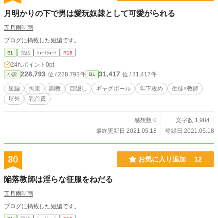
月明かりの下で男は愛玩奴隷として可愛がられる
五月雨時雨
ブログに掲載した短編です。
BL
完結
ｼｮｰﾄｼｮｰﾄ
R18
24h.ポイント
0pt
228,793
31,417
位 / 228,793件
位 / 31,417件
小説
BL
短編
拘束
調教
目隠し
ギャグボール
年下攻め
生徒×教師
屋外
乳首責
感想数 0
文字数 1,984
最終更新日 2021.05.18
登録日 2021.05.18
30
お気に入り追加
12
陥落教師は淫らな征服をねだる
五月雨時雨
ブログに掲載した短編です。