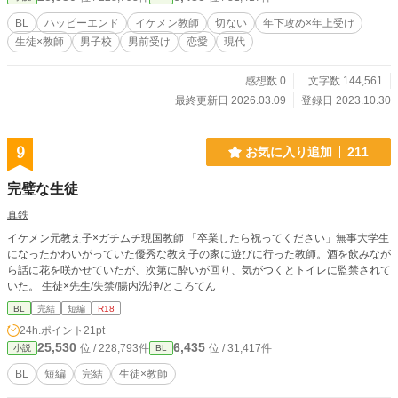
業が似合わないらしい。 桐枝伝馬 高校一年生。一年三組。
剣道部所属。何事にも直球タイプで、猪突猛進に担任の副島
BL
ハッピーエンド
イケメン教師
切ない
年下攻め×年上受け
に告白したらストレートパンチを受けて振られた。 綾野勇太
生徒×教師
男子校
男前受け
恋愛
現代
高校一年生。一年三組。サッカー部所属。伝馬とは幼馴染
み。食べ物＝人生。人生の全てが食べること中心になってい
る。 藤島圭 高校一年生。一年三組。学級委員長。伝馬と勇
感想数 0
文字数 144,561
太の友達。ちょっとナナメに賢い。時々キモいことを口にす
最終更新日 2026.03.09
登録日 2023.10.30
るが自分がキモい自覚はあるのでよし。 松本古矢 体育教
師。一年三組副担任。ウザいくらいにポジティブでうるさ
い。ほんとにうるさい。 橋爪理博 数学教師。古矢とは同窓
9
お気に入り追加
211
生で友人。「五月蠅い」が口癖。数字がトモダチ。 筒井順慶
三学年担当の数学教師。柔道部顧問。ガタイが良く、暢気
完璧な生徒
そうに見えて鋭い。恋人を抱くために体を鍛えている。 副島
冴人 吾妻学園理事長。一成の叔父。マンガに登場しそうな
真鉄
高慢キャラ。全身が尊大という名の細胞の塊でできている。
イケメン元教え子×ガチムチ現国教師 「卒業したら祝ってください」無事大学生
貴水原七生 司書。一成の同窓生で友人。バーテンダーのよ
になったかわいがっていた優秀な教え子の家に遊びに行った教師。酒を飲みなが
うな色気のある雰囲気を漂わせているが、ディープな本好き
ら話に花を咲かせていたが、次第に酔いが回り、気がつくとトイレに監禁されて
オタク系。 上戸麻樹 三年生。剣道部主将。面倒見が良く人
いた。 生徒×先生/失禁/腸内洗浄/ところてん
も好い。なので、なんだかんだで宇佐美の無二の親友をやれ
ている。 蘭堂宇佐美 三年生。空手部主将。麻樹とは無二の
BL
完結
短編
R18
親友と二言目には豪語している。「！」が乱立するほど声が
24h.ポイント
21pt
デカすぎて話も長い。 倉本颯天 一年生。剣道部所属。伝馬
25,530
6,435
位 / 228,793件
位 / 31,417件
小説
BL
の部活仲間。「ヤバい」が口癖で、全て「ヤバい」の一言を
駆使して毎日暮らしている。 深水榮 推理作家。元、吾妻学
BL
短編
完結
生徒×教師
園教師。祖父はイギリス人。皮肉家。