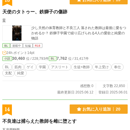
13
天使のタトゥー、鉄獅子の傷跡
零
少し天然の体育教師と不良三人 落された教師は最後に愛をつ
かめるか？ 鉄獅子学園で繰り広げられる4人の愛欲と純愛の
物語
BL
連載中
短編
R18
24h.ポイント
14pt
30,460
7,762
位 / 228,793件
位 / 31,417件
小説
BL
BL
筋肉
ゲイ
学園
アスリート
生徒×教師
年上受け
奉仕
支配
純愛
感想数 0
文字数 22,850
最終更新日 2025.06.12
登録日 2025.06.01
14
お気に入り追加
20
不良達は捕らえた教師を雌に堕とす
五月雨時雨