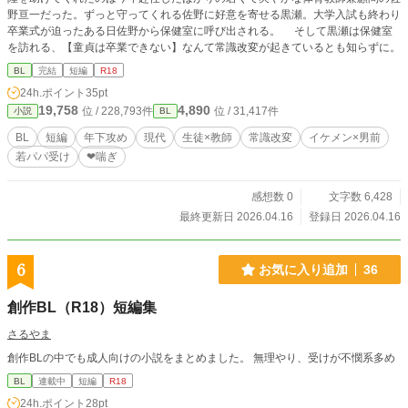
野亘一だった。ずっと守ってくれる佐野に好意を寄せる黒瀬。大学入試も終わり
卒業式が迫ったある日佐野から保健室に呼び出される。 そして黒瀬は保健室
を訪れる、【童貞は卒業できない】なんて常識改変が起きているとも知らずに。
BL
完結
短編
R18
24h.ポイント
35pt
19,758
4,890
位 / 228,793件
位 / 31,417件
小説
BL
BL
短編
年下攻め
現代
生徒×教師
常識改変
イケメン×男前
若パパ受け
❤喘ぎ
感想数 0
文字数 6,428
最終更新日 2026.04.16
登録日 2026.04.16
6
お気に入り追加
36
創作BL（R18）短編集
さるやま
創作BLの中でも成人向けの小説をまとめました。 無理やり、受けが不憫系多め
BL
連載中
短編
R18
24h.ポイント
28pt