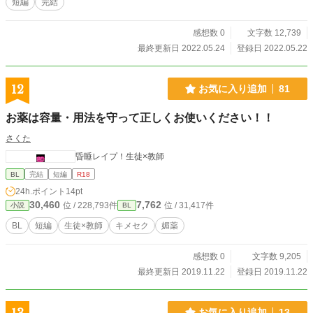
短編
完結
感想数 0
文字数 12,739
最終更新日 2022.05.24
登録日 2022.05.22
12
お気に入り追加
81
お薬は容量・用法を守って正しくお使いください！！
さくた
昏睡レイプ！生徒×教師
BL
完結
短編
R18
24h.ポイント
14pt
30,460
7,762
位 / 228,793件
位 / 31,417件
小説
BL
BL
短編
生徒×教師
キメセク
媚薬
感想数 0
文字数 9,205
最終更新日 2019.11.22
登録日 2019.11.22
お気に入り追加
13