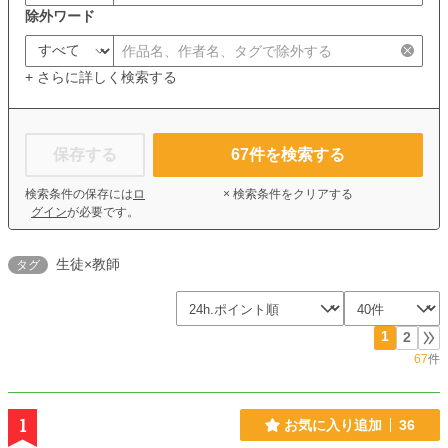
除外ワード
+ さらに詳しく検索する
保存する
67
件を検索する
検索条件の保存には
ロ
× 検索条件をクリアする
グイン
が必要です。
生徒×教師
タグ
1
2
67
件
1
お気に入り追加
36