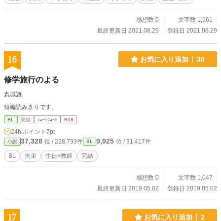
感想数 0
文字数 1,961
最終更新日 2021.08.29
登録日 2021.08.29
16
お気に入り追加
30
修学旅行のよる
真城詩
短編読みきりです。
BL
完結
ｼｮｰﾄｼｮｰﾄ
R18
24h.ポイント
7pt
37,328
9,925
位 / 228,793件
位 / 31,417件
小説
BL
BL
拘束
生徒×教師
完結
感想数 0
文字数 1,047
最終更新日 2019.05.02
登録日 2019.05.02
17
お気に入り追加
2