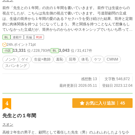
スオン
前作「先生との１年間」の次の１年間を書いていきます。 前作では生徒からの
視点でしたが、こちらは先生側の視点で書いていきます。 弓道部顧問の立成
は、生徒の筒井から１年間の愛のある？セクハラを受け続けた結果、筒井と定期
的に肉体関係を持つようになってしまう。 男と関係を持つことなんて想像もし
ていなかった立成だが、筒井からのからかいやスキンシップでいちいち昂ってし
まい・・・ ※一部、スカトロ表現が出てくることがあります。 ※主人公がノン
BL
連載中
長編
R18
ケという設定の都合上、女性との関係性に関する描写や女性に欲情するような描
24h.ポイント
71pt
写があります。 ※タイトルが「生徒との」としていますが、生徒以外との絡み
13,331
3,043
位 / 228,793件
位 / 31,417件
小説
BL
もあります。
ノンケ
ゲイ
生徒×教師
羞恥
屈辱
体毛
ケツ
CMNM
スパンキング
感想数 13
文字数 546,872
最終更新日 2026.05.11
登録日 2023.12.04
4
お気に入り追加
45
先生との１年間
スオン
高校２年生の男子と、顧問として着任した先生（男）のふわふわしたような小