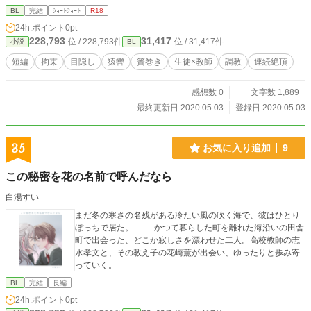
BL
完結
ｼｮｰﾄｼｮｰﾄ
R18
24h.ポイント
0pt
228,793
31,417
位 / 228,793件
位 / 31,417件
小説
BL
短編
拘束
目隠し
猿轡
簀巻き
生徒×教師
調教
連続絶頂
感想数 0
文字数 1,889
最終更新日 2020.05.03
登録日 2020.05.03
35
お気に入り追加
9
この秘密を花の名前で呼んだなら
白湯すい
まだ冬の寒さの名残がある冷たい風の吹く海で、彼はひとり
ぼっちで居た。 ―― かつて暮らした町を離れた海沿いの田舎
町で出会った、どこか寂しさを漂わせた二人。高校教師の志
水孝文と、その教え子の花崎薫が出会い、ゆったりと歩み寄
っていく。
BL
完結
長編
24h.ポイント
0pt