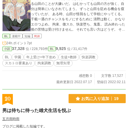
る山田のことが大嫌いだ。 はむかっても山田の方が強く、自
分は簡単にいなされてしまう。 ずっと山田を貶める機会を窺
っていたが、 ある時、山田が怪我をして学校にやってくる。
千載一遇のチャンスをモノにするために 清野は動く。 かなり
エロつよめ。 拘束、微スカ、快楽堕ち、鬼畜。 読み終わった
後の苦情は受け付けません。 それでも言い方はどうぞ。 そし
てpixivで公開した作品を修正しています。
BL
連載中
短編
R18
24h.ポイント
7pt
37,328
9,925
位 / 228,793件
位 / 31,417件
小説
BL
BL
学園
年上受け×年下攻め
生徒×教師
快楽調教
スカトロ要素あり
拘束調教
無理矢理
感想数 0
文字数 17,527
最終更新日 2022.07.17
登録日 2022.02.11
20
お気に入り追加
19
男は待ちに待った雄犬生活を悦ぶ
五月雨時雨
ブログに掲載した短編です。