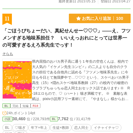
最終更新日 2023.05.15
登録日 2023.04.27
11
お気に入り追加
100
「ごほうびちょーだい、真紀せんせー♡♡♡」――え、フツ
メンすぎる地味系担任？ いいえっおれにとっては世界一
の可愛すぎるえろ系先生でっす！
そらも
県内屈指のおバカ男子高に通う１年生の空也くんは、校内で
大人気の『イケメン先生コンビ♂』の二人よりも自分のクラ
スの担任である自他共に認める『フツメン地味系先生』に今
日も今日とて無我夢中で…♡♡♡ という、スケベおバカ男子
高生（15）×隠れスケベ地味系教師（27）の校内での秘密の
ラブラブちゅっちゅ恋人同士おセックス話であります♪ ※ R
-18エロもので、♡（ハート）喘ぎ満載です。 ※ 素敵な表
紙は、pixiv小説用フリー素材にて、『やまなし』様からお借
りしました。ありがとうございます！
BL
完結
短編
R18
24h.ポイント
14pt
30,460
7,762
位 / 228,793件
位 / 31,417件
小説
BL
BL
♡喘ぎ
年下×年上
生徒×教師
恋人同士
イチャイチャ♡