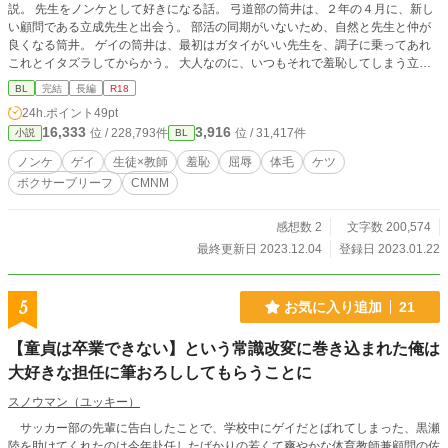
説。 先生をノンケとして好きになる話。 弓道部の筒井は、２年の４月に、新し
い顧問である立成先生と出会う。 部活の同期がいないため、自然と先生と仲が
良くなる筒井。 ゲイの筒井は、最初はガタイがいい先生を、調子に乗ってあれ
これとイタズラしてからかう。 大人なのに、いつもそれで羞恥してしまう立成
先生。 特段イケメンというわけではないけど、時間を共に過ごすうちに先生の
BL
完結
長編
R18
ことを好きになってしまう。 そんな気持ちとは裏腹に、立成先生への性的イタ
24h.ポイント
49pt
ズラはより激しくなっていき・・・ 完結済み。 この作品の続編？のようなもの
16,333
3,916
位 / 228,793件
位 / 31,417件
小説
BL
として、「生徒との１年間」を掲載しています。 ※一部、微スカトロ表現が出
てくることがあります。
ノンケ
ゲイ
生徒×教師
羞恥
屈辱
体毛
ケツ
ボクサーブリーフ
CMNM
感想数 2
文字数 200,574
最終更新日 2023.12.04
登録日 2023.01.22
5
お気に入り追加
21
【童貞は卒業できない】という常識改変に巻き込まれた俺は
大好きな担任に筆おろししてもらうことに
スノウマン（ユッキー）
サッカー部の先輩に告白したことで、学校中にゲイだとばれてしまった、黒瀬
陸を助けてくれたのは今年赴任したばかりの若くて爽やかな体育教師兼顧問の佐