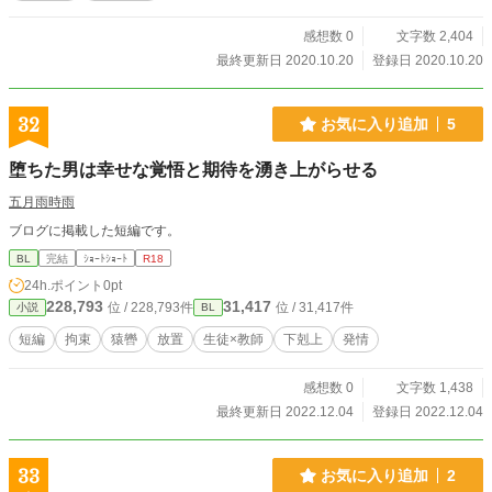
感想数 0
文字数 2,404
最終更新日 2020.10.20
登録日 2020.10.20
32
お気に入り追加
5
堕ちた男は幸せな覚悟と期待を湧き上がらせる
五月雨時雨
ブログに掲載した短編です。
BL
完結
ｼｮｰﾄｼｮｰﾄ
R18
24h.ポイント
0pt
228,793
31,417
位 / 228,793件
位 / 31,417件
小説
BL
短編
拘束
猿轡
放置
生徒×教師
下剋上
発情
感想数 0
文字数 1,438
最終更新日 2022.12.04
登録日 2022.12.04
33
お気に入り追加
2