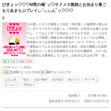
ぴぎょッ♡♡♡M男の俺ﾞッ♡サドメス教師とお泊まり巣ご
もりあまらぶプレイぃﾞぃぃんﾞッ♡♡♡
掌
口の悪いドサドの美形メス先生（30代受）に毎度搾り取られ
ているドマゾのザコ生徒くん（10代攻）が先生のお家にお泊
りし、いつもより甘々な缶詰セックスをする話。ふたりはネ
ームレスで両想い気味な年の差強がりケンカップルな関係。
基本敗けオスな誇張系攻め喘ぎもの（ｼｭｰ!）ですが、がっつ
り逆転ありでよわよわ先生成分も多め。先生の寝取られ妄想
（妄想だけ）に加え日常描写やそれぞれの感情等、スケベ以
外の描写も大量発生しています。お好きな方はぜひ👋 ・絵文
字箱（メッセージ等に） https://wavebox.me/wave/8kg0rsmpi
BL
完結
長編
R18
4im7608/ ・X垢 https://twitter.com/show1write
24h.ポイント
390pt
3,553
667
位 / 228,793件
位 / 31,417件
小説
BL
んほぉ系
♡喘ぎ
生徒×教師
攻め喘ぎ
敗けオス
年下×年上
ネームレス
逆転あり
感想数 0
文字数 55,960
最終更新日 2026.05.22
登録日 2026.05.22