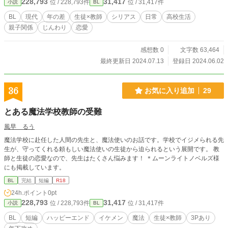
228,793
31,417
位 / 228,793件
位 / 31,417件
小説
BL
BL
現代
年の差
生徒×教師
シリアス
日常
高校生活
親子関係
じんわり
恋愛
感想数 0
文字数 63,464
最終更新日 2024.07.13
登録日 2024.06.02
36
お気に入り追加
29
とある魔法学校教師の受難
風早 るう
魔法学校に赴任した人間の先生と、魔法使いのお話です。学校でイジメられる先
生が、守ってくれる頼もしい魔法使いの生徒から迫られるという展開です。 教
師と生徒の恋愛なので、先生はたくさん悩みます！ ＊ムーンライトノベルズ様
にも掲載しています。
BL
完結
短編
R18
24h.ポイント
0pt
228,793
31,417
位 / 228,793件
位 / 31,417件
小説
BL
BL
短編
ハッピーエンド
イケメン
魔法
生徒×教師
3Pあり