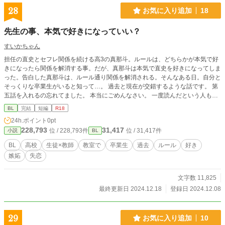
28
お気に入り追加
18
先生の事、本気で好きになっていい？
すいかちゃん
担任の直史とセフレ関係を続ける高3の真那斗。ルールは、どちらかが本気で好
きになったら関係を解消する事。だが、真那斗は本気で直史を好きになってしま
った。告白した真那斗は、ルール通り関係を解消される。そんなある日。自分と
そっくりな卒業生がいると知って…。 過去と現在が交錯するような話です。 第
五話を入れるの忘れてました。 本当にごめんなさい。 一度読んだという人も、
第五話だけ読んでいただくと嬉しいです。 ヤキモチをやく真那斗と、いつにな
BL
完結
短編
R18
く大胆になる直史が描かれています。
24h.ポイント
0pt
228,793
31,417
位 / 228,793件
位 / 31,417件
小説
BL
BL
高校
生徒×教師
教室で
卒業生
過去
ルール
好き
嫉妬
失恋
文字数 11,825
最終更新日 2024.12.18
登録日 2024.12.08
29
お気に入り追加
10