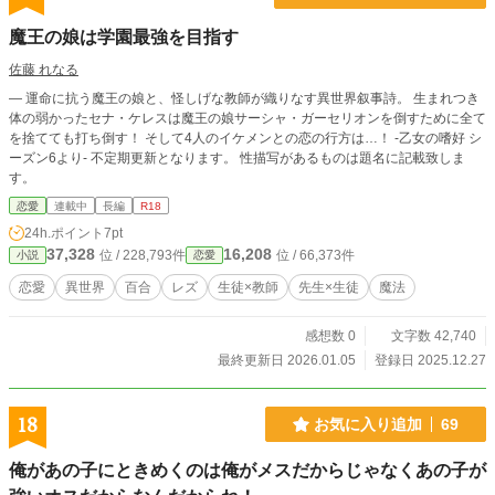
魔王の娘は学園最強を目指す
佐藤 れなる
― 運命に抗う魔王の娘と、怪しげな教師が織りなす異世界叙事詩。 生まれつき
体の弱かったセナ・ケレスは魔王の娘サーシャ・ガーセリオンを倒すために全て
を捨てても打ち倒す！ そして4人のイケメンとの恋の行方は…！ -乙女の嗜好 シ
ーズン6より- 不定期更新となります。 性描写があるものは題名に記載致しま
す。
恋愛
連載中
長編
R18
24h.ポイント
7pt
37,328
16,208
位 / 228,793件
位 / 66,373件
小説
恋愛
恋愛
異世界
百合
レズ
生徒×教師
先生×生徒
魔法
感想数 0
文字数 42,740
最終更新日 2026.01.05
登録日 2025.12.27
18
お気に入り追加
69
俺があの子にときめくのは俺がメスだからじゃなくあの子が