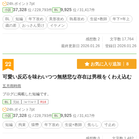
24h.ポイント
7pt
師）
37,328
9,925
位 / 228,793件
位 / 31,417件
小説
BL
BL
短編
年下攻め
美形攻め
執着攻め
生徒×教師
年下×年上
歳の差
おっさん受け
イケメン
感想数 2
文字数 17,764
最終更新日 2026.01.26
登録日 2026.01.26
22
お気に入り追加
8
可愛い反応を味わいつつ無慈悲な存在は男根をくわえ込む
五月雨時雨
ブログに掲載した短編です。
BL
完結
ｼｮｰﾄｼｮｰﾄ
R18
24h.ポイント
7pt
37,328
9,925
位 / 228,793件
位 / 31,417件
小説
BL
短編
拘束
猿轡
年下攻め
生徒×教師
焦らし
寸止め
感想数 0
文字数 1,482