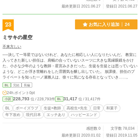
最終更新日 2021.06.27
登録日 2021.06.27
23
お気に入り追加
24
ミサキの星空
不来方しい
──決して一等星ではないけれど、あなたに相応しい人になりたいんだ。 教室に
入ってきた新しい担任は、肩幅の合っていないスーツに大きな黒縁眼鏡をかけ
た、小さな少年のような教師・星宮みさきだった。生徒を生徒とは思っていない
ような、どこか浮き世離れをした雰囲気を醸し出していた。 放課後、担任のプ
ライベートを知った一ノ瀬雅人は、徐々に気になる存在となっていき……。
BL
完結
長編
24h.ポイント
0pt
228,793
31,417
位 / 228,793件
位 / 31,417件
小説
BL
BL
ボーイズラブ
生徒×教師
高校生×先生
日常
和菓子
年下攻め
現代日本
エッチあり
ハッピーエンド
感想数 0
文字数 78,034
最終更新日 2020.01.02
登録日 2019.11.05