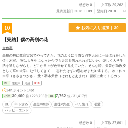
感想数 0
文字数 29,262
最終更新日 2018.11.09
登録日 2018.11.09
10
お気に入り追加
30
【完結】僕の高嶺の花
金色葵
高校の時に教育実習でやってきた、花のように可憐な羽本天音に一目ぼれをした
佐々木宰。 宰は大学生になった今でも天音を忘れられずにいた。楽しく大学生
活を送りながらも、どこか日々が色褪せて見えていた。そんな時、天音が助教授
として宰の大学に赴任してきて...... 忘れたはずの恋心がまた加速する。 攻：佐々
木宰（ささきつかさ） 受：羽本天音（はねもとあまね） 冒頭に出てくるカップ
ル、大河と遼はきっかけはキスの主役カップルです。 今回はそちらに登場し
BL
連載中
短編
R18
た、二人の友人佐々木くんが主人公になります。 こちらだけでも読めます。 中
24h.ポイント
14pt
編：36,000字予定 完結保証 R-18は最後の方になります。
30,460
7,762
位 / 228,793件
位 / 31,417件
小説
BL
BL
年下攻め
生徒×教師
生徒×先生
べた惚れ
溺愛
ハッピーエンド
感想数 0
文字数 37,891