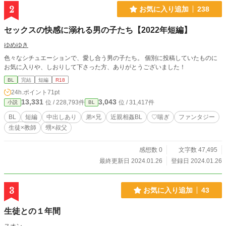
2
お気に入り追加
238
セックスの快感に溺れる男の子たち【2022年短編】
ゆめゆき
色々なシチュエーションで、愛し合う男の子たち。 個別に投稿していたものに
お気に入りや、しおりして下さった方、ありがとうございました！
BL
完結
短編
R18
24h.ポイント
71pt
13,331
3,043
位 / 228,793件
位 / 31,417件
小説
BL
BL
短編
中出しあり
弟×兄
近親相姦BL
♡喘ぎ
ファンタジー
生徒×教師
甥×叔父
感想数 0
文字数 47,495
最終更新日 2024.01.26
登録日 2024.01.26
3
お気に入り追加
43
生徒との１年間