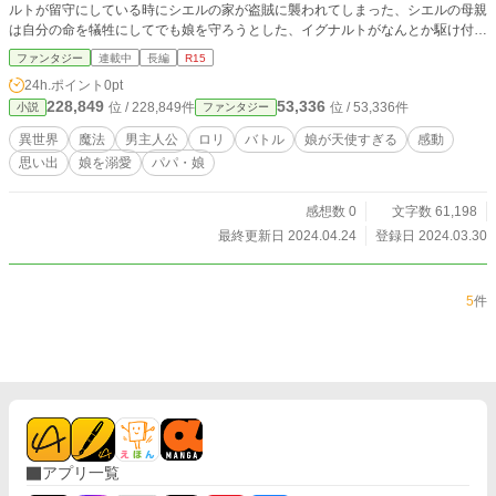
ルトが留守にしている時にシエルの家が盗賊に襲われてしまった、シエルの母親
は自分の命を犠牲にしてでも娘を守ろうとした、イグナルトがなんとか駆け付け
シエルを助ける事が出来たが母親は救う事が出来なかった、母親を失い行く場所
ファンタジー
連載中
長編
R15
が無かったシエルを見過ごせなかったイグナルトは彼女を引き取る事に、、、
24h.ポイント
0pt
そして4年の月日が流れシエルは６歳になった、、 家族になってから色々な苦難
228,849
53,336
位 / 228,849件
位 / 53,336件
小説
ファンタジー
を周りの助けを借りながら乗り越えて来た彼らは、、本当の親子になってい
た、、、 父親の仕事や用事に付いて行くうちにシエルはこの世界の事を知る、
異世界
魔法
男主人公
ロリ
バトル
娘が天使すぎる
感動
『魔法、種族、景色』色々知りシエルは未来に進んでいく、、 【魔法設定】 ミ
思い出
娘を溺愛
パパ・娘
ュトス大陸この世界は【炎色魔法、水色魔法、氷色魔法、草色魔法、岩色魔法】
の5つの属性が存在する魔法は適性者しか使えない、 そんな魔法に適性レベルが
存在し一般的には|★５《フィフス》→|★2《セカンド》までとなっており星が
感想数 0
文字数 61,198
増えるごとに強力な魔法が使える、そんな適性レベルには各属性に一人しか存在
最終更新日 2024.04.24
登録日 2024.03.30
しない特別な適合レベルがあるそれが適性レベル|★1《ファースト》、 |★1《フ
ァースト》には特別なスキルがありそれを使えるものがファーストとして認めら
れる、、 【世界の通貨】 ギル＝米ドル 【二人の主人公紹介】 （父）イグナルト
5
件
＝ソル＝ルドベキア（23）※物語開始時の年齢 （娘）シエル＝ルドベキア（6）
※物語開始時の年齢 カクヨムでも投稿してます。 本サイトでは先にシエルの過
去編してから本編スタートの流です カクヨムでは 本編から過去編になります。
この子の過去に何があったんだとワクワクしながら読むなら、カクヨムをお勧め
します。
アプリ一覧