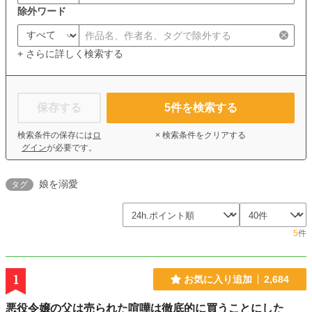
除外ワード
+ さらに詳しく検索する
保存する
5
件を検索する
検索条件の保存には
ロ
× 検索条件をクリアする
グイン
が必要です。
娘を溺愛
タグ
5
件
1
お気に入り追加
2,684
悪役令嬢の父は売られた喧嘩は徹底的に買うことにした