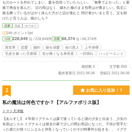
ものルートを外れてしまい、森を彷徨っていたらしい。「無事でよかった」と家
族で再会を喜んだ。 父の荷はなく、破れた服のまま包帯はが痛ましい。気丈に
振る舞っているがはやく休んだ方がと話が進むと 同行者がいると言う。父を助
けたと言う人は…狼かしら？
恋愛
完結
ｼｮｰﾄｼｮｰﾄ
24h.ポイント
0pt
228,849
66,374
位 / 228,849件
位 / 66,374件
小説
恋愛
異世界
恋愛
婚約
娘を溺愛
命の恩人
上半身裸
毛皮を被った旦那様
首が痛くなる身長差
一目惚れ
ハッピーエンド
感想数 0
文字数 850
最終更新日 2021.06.06
登録日 2021.06.06
5
お気に入り追加
7
私の魔法は何色ですか？【アルファポリス版】
トマト天津飯
【あらすじ】 ４年前イグナルトは森で迷っていると謎の少女と出会う、少女の
名前はシエル イグナルトは彼女の家で少しの間お世話になった、子供が苦手だ
った彼だが徐々にシエルと仲良くなっていくがその時事件が起きる、、 イグナ