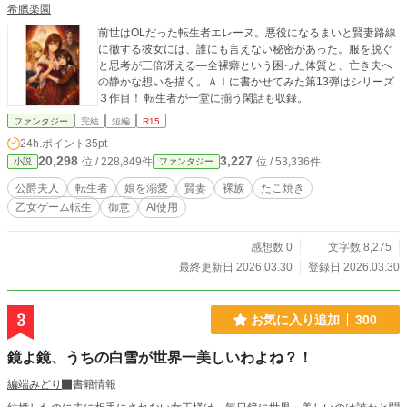
希臘楽園
前世はOLだった転生者エレーヌ。悪役になるまいと賢妻路線
に徹する彼女には、誰にも言えない秘密があった。服を脱ぐ
と思考が三倍冴える—全裸癖という困った体質と、亡き夫へ
の静かな想いを描く。ＡＩに書かせてみた第13弾はシリーズ
３作目！ 転生者が一堂に揃う閑話も収録。
ファンタジー
完結
短編
R15
24h.ポイント
35pt
20,298
3,227
位 / 228,849件
位 / 53,336件
小説
ファンタジー
公爵夫人
転生者
娘を溺愛
賢妻
裸族
たこ焼き
乙女ゲーム転生
御意
AI使用
感想数 0
文字数 8,275
最終更新日 2026.03.30
登録日 2026.03.30
3
お気に入り追加
300
鏡よ鏡、うちの白雪が世界一美しいわよね？！
編端みどり
書籍情報