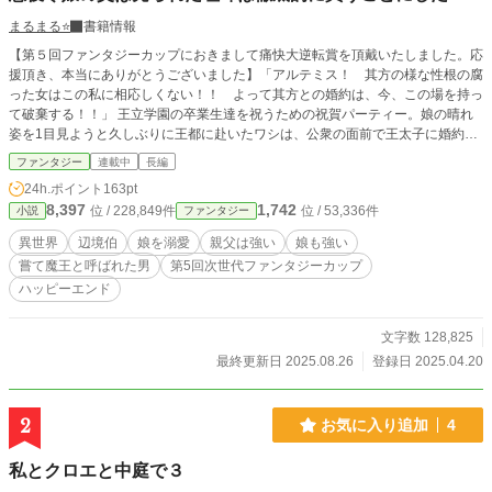
まるまる⭐️
書籍情報
【第５回ファンタジーカップにおきまして痛快大逆転賞を頂戴いたしました。応
援頂き、本当にありがとうございました】「アルテミス！ 其方の様な性根の腐
った女はこの私に相応しくない！！ よって其方との婚約は、今、この場を持っ
て破棄する！！」 王立学園の卒業生達を祝うための祝賀パーティー。娘の晴れ
姿を1目見ようと久しぶりに王都に赴いたワシは、公衆の面前で王太子に婚約破
棄される愛する娘の姿を見て愕然とした。 大事な娘を守ろうと飛び出したワシ
ファンタジー
連載中
長編
は、王太子と対峙するうちに、この婚約破棄の裏に隠れた黒幕の存在に気が付
24h.ポイント
163pt
く。 おのれ。ワシの可愛いアルテミスちゃんの今までの血の滲む様な努力を台
8,397
1,742
位 / 228,849件
位 / 53,336件
小説
ファンタジー
無しにしおって……。 ワシの怒りに火がついた。 ところが反撃しようとその黒
幕を探るうち、その奥には陰謀と更なる黒幕の存在が……。 乗り掛かった船。
異世界
辺境伯
娘を溺愛
親父は強い
娘も強い
ここでやめては男が廃る。売られた喧嘩は徹底的に買おうではないか！！ ※※
嘗て魔王と呼ばれた男
第5回次世代ファンタジーカップ
ファンタジーカップ、折角のお祭りです。遅ればせながら参加してみます。
ハッピーエンド
文字数 128,825
最終更新日 2025.08.26
登録日 2025.04.20
2
お気に入り追加
4
私とクロエと中庭で３