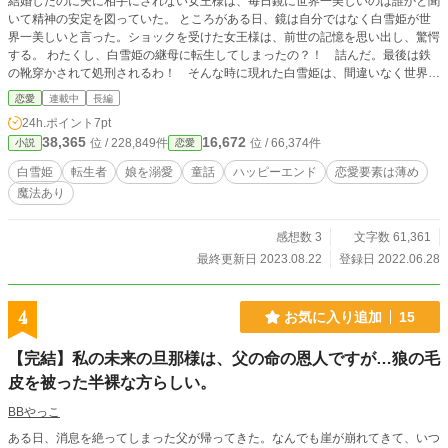
結婚したのに夫に相手にされない女王様は、毎日鏡に世界一美しいのは誰かと聞
いて精神の安定を図っていた。 ところがある日、鏡は自分ではなく白雪姫が世
界一美しいと言った。ショックを受けた女王様は、前世の記憶を思い出し、驚愕
する。 わたくし、白雪姫の継母に転生してしまったの？！ 詰んだ。最後は鉄
の靴穿かされて処刑されるわ！ そんな時に現れた白雪姫は、間違いなく世界一
美しく、可愛らしい少女だった。可愛い少女に母と呼ばれ母性が目覚めた女王様
恋愛
連載中
長編
は、冷遇されていた白雪姫を溺愛し始めた。 すっかり親バカになった女王様
24h.ポイント
7pt
と、ちょっぴり腹黒い白雪姫、美女になったりイケメンになったりする鏡の精
38,365
16,672
位 / 228,849件
位 / 66,374件
小説
恋愛
と、信頼を失った国王様の織りなす童話ラブコメ。 ※オムニバス形式で、いろ
んな童話をモチーフにしています。 ※童話の内容は、本来のものと変わってい
白雪姫
転生者
娘を溺愛
童話
ハッピーエンド
恋愛要素は薄め
る部分が多々あります。 ※洋風の名前と和風の名前が混在しますが、世界観は
魔法あり
中世ヨーロッパです。魔法も存在する設定です。 ※別サイトにも掲載中
感想数 3
文字数 61,361
最終更新日 2023.08.22
登録日 2022.06.28
4
お気に入り追加
15
【完結】私の未来の旦那様は、父の命の恩人ですが…狼の毛
皮を被った半裸な方らしい。
BBやっこ
ある日、消息を絶ってしまった父が帰ってきた。なんでも崖が崩れてきて、いつ