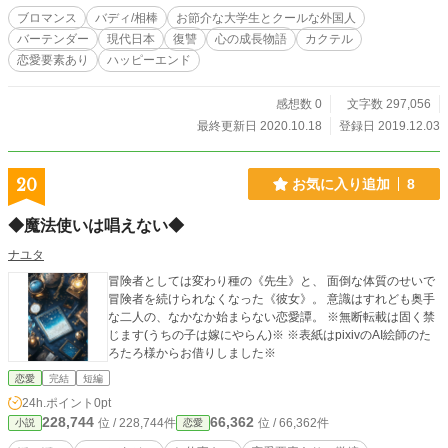
ブロマンス
バディ/相棒
お節介な大学生とクールな外国人
バーテンダー
現代日本
復讐
心の成長物語
カクテル
恋愛要素あり
ハッピーエンド
感想数 0
文字数 297,056
最終更新日 2020.10.18
登録日 2019.12.03
20
お気に入り追加
8
◆魔法使いは唱えない◆
ナユタ
冒険者としては変わり種の《先生》と、 面倒な体質のせいで
冒険者を続けられなくなった《彼女》。 意識はすれども奥手
な二人の、なかなか始まらない恋愛譚。 ※無断転載は固く禁
じます(うちの子は嫁にやらん)※ ※表紙はpixivのAI絵師のた
ろたろ様からお借りしました※
恋愛
完結
短編
24h.ポイント
0pt
228,744
66,362
位 / 228,744件
位 / 66,362件
小説
恋愛