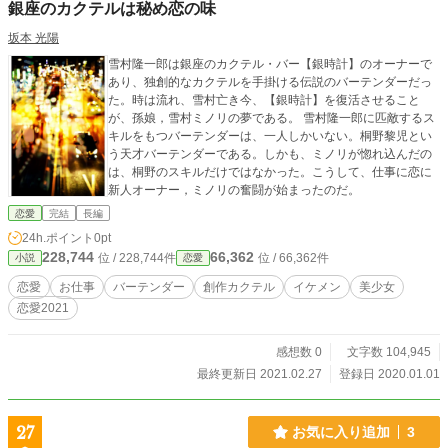
銀座のカクテルは秘め恋の味
坂本 光陽
雪村隆一郎は銀座のカクテル・バー【銀時計】のオーナーで
あり、独創的なカクテルを手掛ける伝説のバーテンダーだっ
た。時は流れ、雪村亡き今、【銀時計】を復活させること
が、孫娘，雪村ミノリの夢である。 雪村隆一郎に匹敵するス
キルをもつバーテンダーは、一人しかいない。桐野黎児とい
う天才バーテンダーである。しかも、ミノリが惚れ込んだの
は、桐野のスキルだけではなかった。こうして、仕事に恋に
新人オーナー，ミノリの奮闘が始まったのだ。
恋愛
完結
長編
24h.ポイント
0pt
228,744
66,362
位 / 228,744件
位 / 66,362件
小説
恋愛
恋愛
お仕事
バーテンダー
創作カクテル
イケメン
美少女
恋愛2021
感想数 0
文字数 104,945
最終更新日 2021.02.27
登録日 2020.01.01
27
お気に入り追加
3