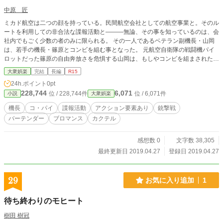
中原 匠
ミカド航空は二つの顔を持っている。民間航空会社としての航空事業と。そのル
ートを利用しての非合法な諜報活動と―――無論、その事を知っているのは、会
社内でもごく少数の者のみに限られる。 その一人であるベテラン副機長・山岡
は、若手の機長・篠原とコンビを組む事となった。 元航空自衛隊の戦闘機パイ
ロットだった篠原の自由奔放さを危惧する山岡は、もしやコンビを組まされたの
は、彼を見張るためではないか？と思い始める。 そして、その山岡の危惧どお
大衆娯楽
完結
長編
R15
り、篠原は情報の横流しをしていた。
24h.ポイント
0pt
228,744
6,071
位 / 228,744件
位 / 6,071件
小説
大衆娯楽
機長
コ・パイ
諜報活動
アクション要素あり
銃撃戦
バーテンダー
ブロマンス
カクテル
感想数 0
文字数 38,305
最終更新日 2019.04.27
登録日 2019.04.27
29
お気に入り追加
1
待ち終わりのモヒート
樹田 樹冠