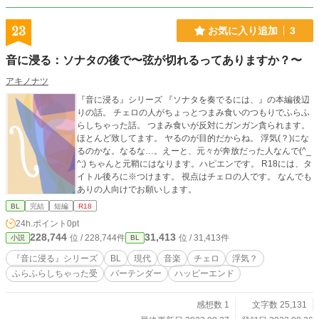
23
お気に入り追加
3
音に浸る：ソナタの後で〜弦が切れるってありますか？〜
アキノナツ
『音に浸る』シリーズ 『ソナタを奏でるには、』の本編後辺
りの話。 チェロの人がちょっとつまみ食いのつもりでふらふ
らしちゃった話。 つまみ食いが反対にガンガン貪られます。
ほとんど致してます。 ヤるのが目的だからね。 浮気(？)にな
るのかな。なるな…。えーと、元々が奔放だった人なんで(^_
^;) ちゃんと元鞘にはなります。ハピエンです。 R18には、タ
イトル後ろに※つけます。 視点はチェロの人です。 なんでも
ありの人向けでお願いします。
BL
完結
短編
R18
24h.ポイント
0pt
228,744
31,413
位 / 228,744件
位 / 31,413件
小説
BL
『音に浸る』シリーズ
BL
現代
音楽
チェロ
浮気？
ふらふらしちゃった受
バーテンダー
ハッピーエンド
感想数 1
文字数 25,131