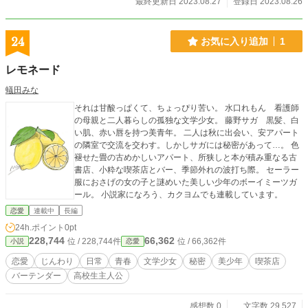
最終更新日 2023.08.27
登録日 2023.08.26
24
お気に入り追加
1
レモネード
蟻田みな
それは甘酸っぱくて、ちょっぴり苦い。 水口れもん 看護師
の母親と二人暮らしの孤独な文学少女。 藤野サガ 黒髪、白
い肌、赤い唇を持つ美青年。 二人は秋に出会い、安アパート
の隣室で交流を交わす。しかしサガには秘密があって…。 色
褪せた畳の古めかしいアパート、所狭しと本が積み重なる古
書店、小粋な喫茶店とバー、季節外れの波打ち際。 セーラー
服におさげの女の子と謎めいた美しい少年のボーイミーツガ
ール。 小説家になろう、カクヨムでも連載しています。
恋愛
連載中
長編
24h.ポイント
0pt
228,744
66,362
位 / 228,744件
位 / 66,362件
小説
恋愛
恋愛
じんわり
日常
青春
文学少女
秘密
美少年
喫茶店
バーテンダー
高校生主人公
感想数 0
文字数 29,527