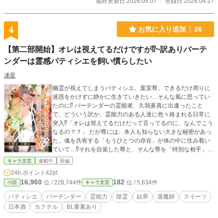
最終更新日 2026.08.07
登録日 2026.04.27
が来た。 俺は深紅のドラゴンフルーツと発光する薬草で
「星屑のモクテル」を作り、真犯人の名前を添えて差し出し
た。 お代はモクテル一杯分。 スランプで引退を考えてい
4
お気に入り追加
26
た最強剣士が来た。 剣技が衰えた本当の原因は「毒の慢性
中毒」だと看破し、解毒効果のあるカクテルと毒を盛った人
【第二部開始】オレは視えてるだけですが⁉~訳ありバーテ
物の名を教えた。 縁談相手が殺人犯だと知らない侯爵令嬢
ンダーは霊感パティシエを飼い慣らしたい
が来た。 「この情報はサービスです」と一言添えて、証拠
を渡した。 俺は誰とも戦わない。 ただ、来た客全員の
凍星
「本当の問題」を見抜いて、最適な一杯と情報で解決する。
それだけだ。 やがて噂は広まる。 「裏路地に、何でも解決
幽霊が視えてしまうパティシエ、葉室尊。できるだけ周りに
する店がある」と。 国王が来る。大魔法使いが来る。暗殺
迷惑をかけずに静かに生きていきたい…そんな風に思ってい
者ギルドのボスが来る。全員、カウンターの椅子に座って、
たのに⁉ バーテンダーの霊能者、久我蒼真に出逢ったこと
一杯飲んで、帰っていく。 店には完全個室のVVIPルームが
で、どういう訳か、霊能力のある人達に色々絡まれる日常に
生まれ、「シルバー・ゴールド・ブラック」の会員制が生ま
突入⁉「オレは視えてるだけだって言ってるのに、なんでこう
れ、最強の用心棒が守護に就き、スラムから拾った少女がフ
なるの？？」 だが尊には、本人も知らない大きな秘密があっ
ロアを駆け回るようになった。 気づけば「BAR ZERO」
た。魂を共有する「もうひとつの存在」が体の中に住み着い
は、どの国も手出しできない異世界最大の情報ギルドになっ
ていて…⁉それを自覚した尊と、そんな尊を「特別な相手」と
ていた。 ※本作は小説家になろう カクヨム にも重複して
認めた蒼真。だが同時に、鎌倉の鬼門守護が弱まったことで
キャラ文芸
連載中
長編
投稿している同一作者の作品です。
不穏な事件も発生。調査のために神社庁から新たな退魔師が
24h.ポイント
42pt
派遣され――存在を知られた尊の身には危険が迫る。そんな
16,960
182
位 / 228,744件
位 / 5,634件
小説
キャラ文芸
状況の中、2人の関係は一体どうなっていくのか…！？ 魂を
妖魔と共有している主人公と、彼の全てを知りたい男の、駆
パティシエ
バーテンダー
霊能力
除霊
結界
退魔師
スイーツ
け引きと絆を描きます。 BL要素あり。
日本酒
カクテル
BL要素あり