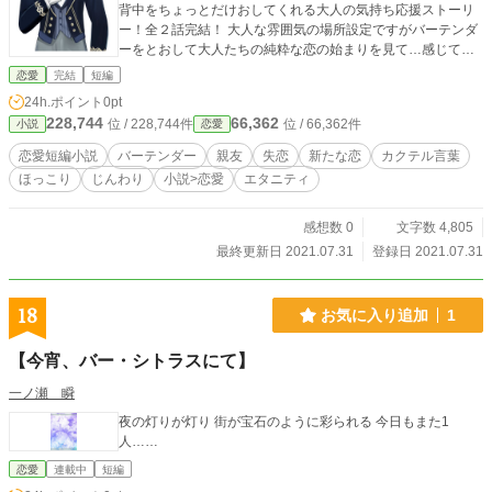
背中をちょっとだけおしてくれる大人の気持ち応援ストーリ
ー！全２話完結！ 大人な雰囲気の場所設定ですがバーテンダ
ーをとおして大人たちの純粋な恋の始まりを見て…感じてい
ただけたら嬉しいです！全年齢対象！ ※お酒につきましては
恋愛
完結
短編
広いお心でお読みいただくと幸いです…
24h.ポイント
0pt
228,744
66,362
位 / 228,744件
位 / 66,362件
小説
恋愛
恋愛短編小説
バーテンダー
親友
失恋
新たな恋
カクテル言葉
ほっこり
じんわり
小説>恋愛
エタニティ
感想数 0
文字数 4,805
最終更新日 2021.07.31
登録日 2021.07.31
18
お気に入り追加
1
【今宵、バー・シトラスにて】
一ノ瀬 瞬
夜の灯りが灯り 街が宝石のように彩られる 今日もまた1
人……
恋愛
連載中
短編