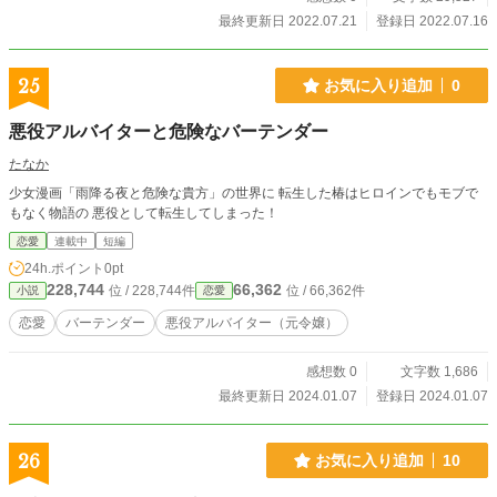
最終更新日 2022.07.21
登録日 2022.07.16
25
お気に入り追加
0
悪役アルバイターと危険なバーテンダー
たなか
少女漫画「雨降る夜と危険な貴方」の世界に 転生した椿はヒロインでもモブで
もなく物語の 悪役として転生してしまった！
恋愛
連載中
短編
24h.ポイント
0pt
228,744
66,362
位 / 228,744件
位 / 66,362件
小説
恋愛
恋愛
バーテンダー
悪役アルバイター（元令嬢）
感想数 0
文字数 1,686
最終更新日 2024.01.07
登録日 2024.01.07
26
お気に入り追加
10