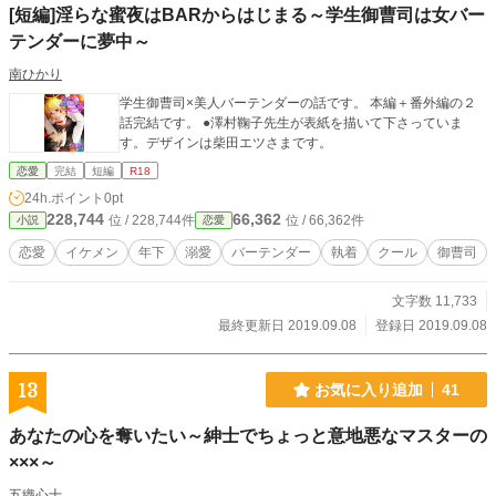
[短編]淫らな蜜夜はBARからはじまる～学生御曹司は女バー
テンダーに夢中～
南ひかり
学生御曹司×美人バーテンダーの話です。 本編＋番外編の２
話完結です。 ●澤村鞠子先生が表紙を描いて下さっていま
す。デザインは柴田エツさまです。
恋愛
完結
短編
R18
24h.ポイント
0pt
228,744
66,362
位 / 228,744件
位 / 66,362件
小説
恋愛
恋愛
イケメン
年下
溺愛
バーテンダー
執着
クール
御曹司
文字数 11,733
最終更新日 2019.09.08
登録日 2019.09.08
13
お気に入り追加
41
あなたの心を奪いたい～紳士でちょっと意地悪なマスターの
×××～
五織心十