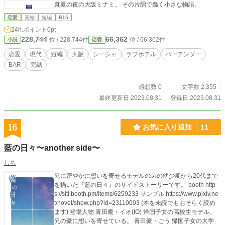
真夏の夜の大阪ミナミ。 その片隅で蠢く小さな物語。
恋愛
完結
短編
R15
24h.ポイント
0pt
228,744
66,362
位 / 228,744件
位 / 66,362件
小説
恋愛
恋愛
現代
短編
大阪
シーシャ
ラブホテル
バーテンダー
BAR
完結
感想数 0
文字数 2,355
最終更新日 2023.08.31
登録日 2023.08.31
16
お気に入り追加
11
藍の日々〜another side〜
しち
兄に密やかに想いを寄せるモデルの弟の幼少期から20代まで
を描いた『藍の日々』のサイドストーリーです。 booth http
s://siti.booth.pm/items/6259233 サンプル https://www.pixiv.ne
t/novel/show.php?id=23110003 (本を未読でもおそらく読め
ます) 登場人物 青田庵・イオ(IO) 帰国子女の高校生モデル。
兄の豪に想いを寄せている。 青田豪・ごう 帰国子女の大学