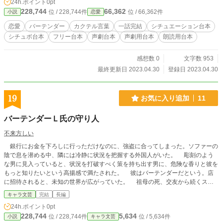
24h.ポイント
0pt
228,744
66,362
位 / 228,744件
位 / 66,362件
小説
恋愛
恋愛
バーテンダー
カクテル言葉
一話完結
シチュエーション台本
シチュボ台本
フリー台本
声劇台本
声劇用台本
朗読用台本
感想数 0
文字数 953
最終更新日 2023.04.30
登録日 2023.04.30
19
お気に入り追加
11
バーテンダーＬ氏の守り人
不来方しい
銀行にお金を下ろしに行っただけなのに、強盗に合ってしまった。ソファーの
陰で息を潜める中、隣には冷静に状況を把握する外国人がいた。 彫刻のよう
な男に見入っていると、状況を打破すべく策を持ち出す男に、危険な香りと彼を
もっと知りたいという高揚感で満たされた。 彼はバーテンダーだという。店
に招待されると、未知の世界が広がっていた。 祖母の死、交友から続くスト
ーカー事件、薬物、婚約者、ルイが日本にやってきた理由。すべてが一つに繋が
キャラ文芸
完結
長編
っていく。
24h.ポイント
0pt
228,744
5,634
位 / 228,744件
位 / 5,634件
小説
キャラ文芸