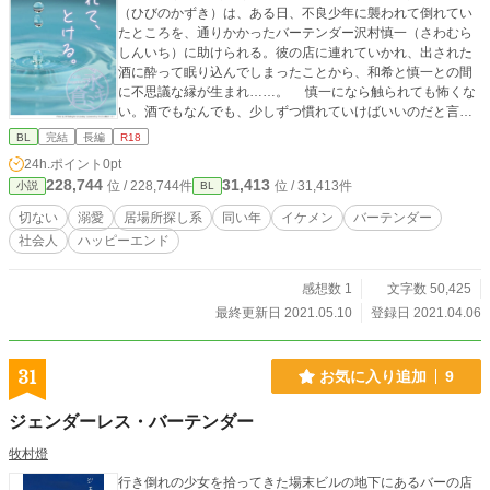
（ひびのかずき）は、ある日、不良少年に襲われて倒れてい
たところを、通りかかったバーテンダー沢村慎一（さわむら
しんいち）に助けられる。彼の店に連れていかれ、出された
酒に酔って眠り込んでしまったことから、和希と慎一との間
に不思議な縁が生まれ……。 慎一になら触られても怖くな
い。酒でもなんでも、少しずつ慣れていけばいいのだと言わ
れ、ゆっくりと距離を縮めてゆく二人。 小さな縁をきっか
BL
完結
長編
R18
けに、自分の居場所に出会うお話です。
24h.ポイント
0pt
228,744
31,413
位 / 228,744件
位 / 31,413件
小説
BL
切ない
溺愛
居場所探し系
同い年
イケメン
バーテンダー
社会人
ハッピーエンド
感想数 1
文字数 50,425
最終更新日 2021.05.10
登録日 2021.04.06
31
お気に入り追加
9
ジェンダーレス・バーテンダー
牧村燈
行き倒れの少女を拾ってきた場末ビルの地下にあるバーの店