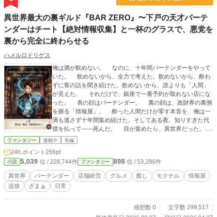
異世界最大の裏ギルド『BAR ZERO』〜下戸の天才バーテ
ンダーはチート【絶対情報収集】と一杯のグラスで、悪党を
裏から完全に終わらせる
ハメルロドリゲス
俺は酒が飲めない。 なのに、十年間バーテンダーをやって
いた。 飲めないから、全力で考えた。飲めないから、酔わ
ずに客の話を聞き続けた。飲めないから、誰よりも「人間」
が見えた。 それだけで、銀座で一番予約が取れない店にな
った。 表の顔はバーテンダー。 裏の顔は、政財界の裏側
を握る「情報屋」。 酔った人間だけが零す本音を、俺は一
滴も逃さず十年間集め続けた。そしてある夜、知りすぎた代
償を払って――死んだ。 目が覚めたら、異世界だった。
剣士になろうとは思わなかった。魔法師にもなれない。 俺
ファンタジー
連載中
長編
にできることは、ひとつだけだ。 異世界の裏路地に、看板
24h.ポイント
256pt
すら出していないバーを開いた。 店の名は「BAR ZER
5,039
898
位 / 228,744件
位 / 53,296件
小説
ファンタジー
O」。 チートは三つある。この世界のあらゆる情報が脳内
に自動で流れ込む「絶対情報収集」。膨大なデータを瞬時に
異世界
バーテンダー
店舗経営
グルメ
癒し
モクテル
情報屋
整理・分析する神格AI「SOMA」。そして客の表情、声の揺
追放
ざまぁ
日常
れ、視線の逃げ方から真の悩みを一瞬で見抜く「鑑定スキ
ル」。 剣は使わない。魔法も使わない。 カウンターから
一歩も出ない。 それでも、今夜この扉を叩いた客の人生は
感想数 0
文字数 299,517
――明日から変わる。 冤罪で追放された元宮廷魔法師の少女