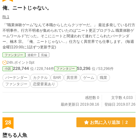
俺、ニートじゃない。
Ri.1
「"職業体験ゲーム"なんて本職からしたらクソゲーだ。」 最近多発している行方
不明事件。行方不明者が集められていたのは"ニート更正プログラム 職業体験ゲ
ームワールド"だった。そこにニートと間違われて連れてこられたバーテンダ
ー、楠木 宗。「俺、ニートじゃない...」仕方なく異世界でも仕事します。 (毎週
金曜日20:00に1話ずつ更新予定)
ファンタジー
連載中
長編
24h.ポイント
0pt
228,744
53,296
位 / 228,744件
位 / 53,296件
小説
ファンタジー
バーテンダー
カクテル
BAR
異世界
ゲーム
職業
ファンタジー
恋愛要素あり
感想数 0
文字数 4,033
最終更新日 2019.08.16
登録日 2019.07.26
28
お気に入り追加
2
堕ちる人魚