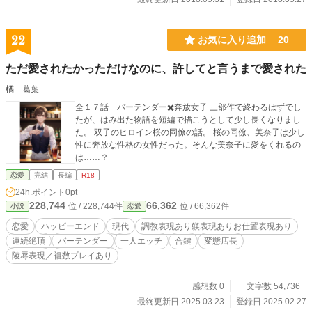
22
お気に入り追加
20
ただ愛されたかっただけなのに、許してと言うまで愛された
橘 葛葉
全１７話 バーテンダー✖️奔放女子 三部作で終わるはずでし
たが、はみ出た物語を短編で描こうとして少し長くなりまし
た。 双子のヒロイン桜の同僚の話。 桜の同僚、美奈子は少し
性に奔放な性格の女性だった。そんな美奈子に愛をくれるの
は……？
恋愛
完結
長編
R18
24h.ポイント
0pt
228,744
66,362
位 / 228,744件
位 / 66,362件
小説
恋愛
恋愛
ハッピーエンド
現代
調教表現あり躾表現ありお仕置表現あり
連続絶頂
バーテンダー
一人エッチ
合鍵
変態店長
陵辱表現／複数プレイあり
感想数 0
文字数 54,736
最終更新日 2025.03.23
登録日 2025.02.27