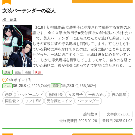
女装バーテンダーの恋人
橘 葛葉
【R18】初挑戦作品 女装男子に溺愛されて成長する女性のお
話です。 全２０話 女装男子✖️受付嬢 彼の昇進祝いで訪れたバ
ーで、美人バーテンダーに迫られなんとか逃げた莉緒。しか
しその直後に彼の浮気現場を目撃してしまう。打ちひしがれ
ている莉緒に声をかけてきたのは、自分に酷いことをした女
性だった。一緒に過ごすうちに、莉緒は彼女に心を開いてい
く。 しかし浮気現場を目撃してしまってから、会うのを避け
ていた莉緒に、彼が強引に迫ってきて窮地に立たされる。 そ
れを救ったのは取引先の社長だった。
恋愛
完結
長編
R18
24h.ポイント
7pt
36,258
15,780
位 / 228,744件
位 / 66,362件
小説
恋愛
恋愛
ハッピーエンド
敏腕社長
女装男子
一夜の過ち
彼の部屋
同性愛？
ソフトSM
受付嬢ヒロイン
バーテンダー
感想数 0
文字数 62,831
最終更新日 2025.01.26
登録日 2025.01.08