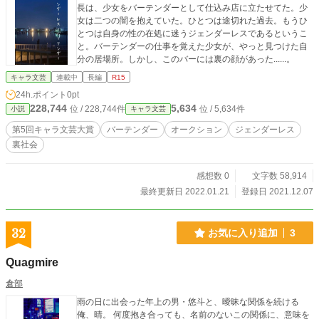
長は、少女をバーテンダーとして仕込み店に立たせてた。少
女は二つの闇を抱えていた。ひとつは途切れた過去。もうひ
とつは自身の性の在処に迷うジェンダーレスであるというこ
と。バーテンダーの仕事を覚えた少女が、やっと見つけた自
分の居場所。しかし、このバーには裏の顔があった......。
キャラ文芸
連載中
長編
R15
24h.ポイント
0pt
228,744
5,634
位 / 228,744件
位 / 5,634件
小説
キャラ文芸
第5回キャラ文芸大賞
バーテンダー
オークション
ジェンダーレス
裏社会
感想数 0
文字数 58,914
最終更新日 2022.01.21
登録日 2021.12.07
32
お気に入り追加
3
Quagmire
倉部
雨の日に出会った年上の男・悠斗と、曖昧な関係を続ける
俺、晴。 何度抱き合っても、名前のないこの関係に、意味を