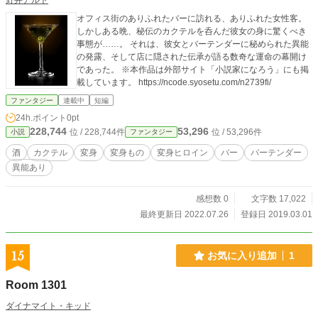
野井アルト
オフィス街のありふれたバーに訪れる、ありふれた女性客。
しかしある晩、秘伝のカクテルを呑んだ彼女の身に驚くべき
事態が……。 それは、彼女とバーテンダーに秘められた異能
の発露、そして店に隠された伝承が語る数奇な運命の幕開け
であった。 ※本作品は外部サイト「小説家になろう」にも掲
載しています。 https://ncode.syosetu.com/n2739fi/
ファンタジー
連載中
短編
24h.ポイント
0pt
228,744
53,296
位 / 228,744件
位 / 53,296件
小説
ファンタジー
酒
カクテル
変身
変身もの
変身ヒロイン
バー
バーテンダー
異能あり
感想数 0
文字数 17,022
最終更新日 2022.07.26
登録日 2019.03.01
15
お気に入り追加
1
Room 1301
ダイナマイト・キッド