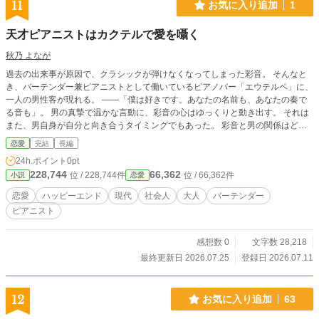
11
お気に入り追加
1
天才ピアニストはカクテルで愛を囁く
秋乃 よなが
過去の出来事が原因で、クラシックが弾けなくなってしまった彩音。 そんなと
き、バーテンダー兼ピアニストとして働いているピアノバー「エウテルペ」に、
一人の男性客が現れる。 ――「僕は好きです。あなたの名前も、あなたの奏で
る音も」。 男の真摯で温かな言動に、彩音の心はゆっくりと動き出す。 それは
また、男自身が自分と向き合うタイミングでもあった。 彩音と男の関係はどう
なるのか？ そして、甘美な音でピアノを弾きこなす男の正体とは？ ※本作は
恋愛
完結
長編
「小説家になろう」にも投稿しています。
24h.ポイント
0pt
228,744
66,362
位 / 228,744件
位 / 66,362件
小説
恋愛
恋愛
ハッピーエンド
現代
社会人
大人
バーテンダー
ピアニスト
感想数 0
文字数 28,218
最終更新日 2026.07.25
登録日 2026.07.11
12
お気に入り追加
63