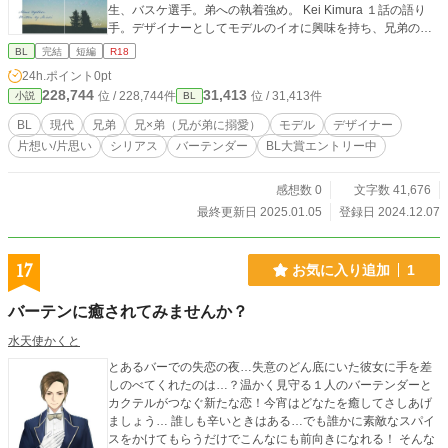
生、バスケ選手。弟への執着強め。 Kei Kimura １話の語り
手。デザイナーとしてモデルのイオに興味を持ち、兄弟の妖
しい雰囲気を察する。ゆくゆくはイオの理解者になる(はず)
BL
完結
短編
R18
ヒロ ２話の語り手。イオと離れた豪を拾った訳アリバーテン
24h.ポイント
0pt
ダー。
228,744
31,413
位 / 228,744件
位 / 31,413件
小説
BL
BL
現代
兄弟
兄×弟（兄が弟に搦愛）
モデル
デザイナー
片想い/片思い
シリアス
バーテンダー
BL大賞エントリー中
感想数 0
文字数 41,676
最終更新日 2025.01.05
登録日 2024.12.07
17
お気に入り追加
1
バーテンに癒されてみませんか？
水天使かくと
とあるバーでの失恋の夜…失意のどん底にいた彼女に手を差
しのべてくれたのは…？温かく見守る１人のバーテンダーと
カクテルがつなぐ新たな恋！今宵はどなたを癒してさしあげ
ましょう… 誰しも辛いときはある…でも誰かに素敵なスパイ
スをかけてもらうだけでこんなにも前向きになれる！ そんな