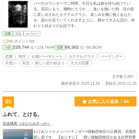
バーのカウンターで二時間、今日も私は彼を待ち続けてい
る。流石にもう、潮時だろうか……迷いを抱いた時、目の前
に差し出されたカクテルグラス。 哀しみを胸に抱くあなた
を、誰かが見ていてくれますように。 静かで大人な恋の、終
わりと始まりのお話です。
恋愛
完結
ｼｮｰﾄｼｮｰﾄ
24h.ポイント
0pt
228,744
66,362
位 / 228,744件
位 / 66,362件
小説
恋愛
恋愛
現代
お酒/バー/モヒート
カクテルグラス
バーテンダー
片思い
失恋
新しい恋の始まり
大人の恋愛
文字数 2,497
最終更新日 2025.11.20
登録日 2025.11.20
30
お気に入り追加
84
ふれて、とける。
花波橘果（はななみきっか）
わけありイケメンバーテンダー×接触恐怖症の公務員。居場所
探し系です。 【あらすじ】 軽い接触恐怖症がある比野和希