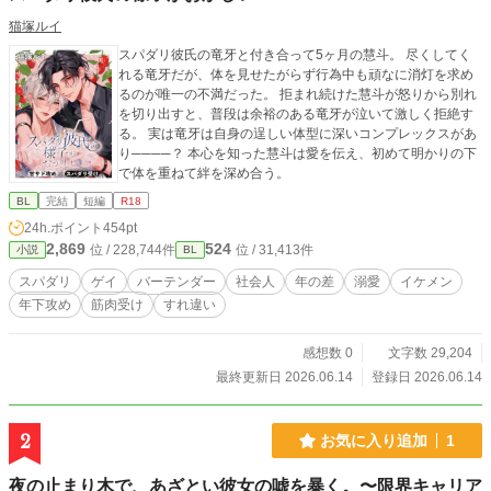
猫塚ルイ
スパダリ彼氏の竜牙と付き合って5ヶ月の慧斗。 尽くしてく
れる竜牙だが、体を見せたがらず行為中も頑なに消灯を求め
るのが唯一の不満だった。 拒まれ続けた慧斗が怒りから別れ
を切り出すと、普段は余裕のある竜牙が泣いて激しく拒絶す
る。 実は竜牙は自身の逞しい体型に深いコンプレックスがあ
り────？ 本心を知った慧斗は愛を伝え、初めて明かりの下
で体を重ねて絆を深め合う。
BL
完結
短編
R18
24h.ポイント
454pt
2,869
524
位 / 228,744件
位 / 31,413件
小説
BL
スパダリ
ゲイ
バーテンダー
社会人
年の差
溺愛
イケメン
年下攻め
筋肉受け
すれ違い
感想数 0
文字数 29,204
最終更新日 2026.06.14
登録日 2026.06.14
2
お気に入り追加
1
夜の止まり木で、あざとい彼女の嘘を暴く。〜限界キャリア