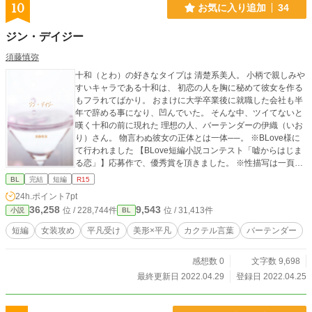
10
お気に入り追加
34
ジン・デイジー
須藤慎弥
十和（とわ）の好きなタイプは 清楚系美人。 小柄で親しみや
すいキャラである十和は、 初恋の人を胸に秘めて彼女を作る
もフラれてばかり。 おまけに大学卒業後に就職した会社も半
年で辞める事になり、凹んでいた。 そんな中、ツイてないと
嘆く十和の前に現れた 理想の人、バーテンダーの伊織（いお
り）さん。 物言わぬ彼女の正体とは一体──。 ※BLove様に
て行われました 【BLove短編小説コンテスト「嘘からはじま
る恋」】応募作で、優秀賞を頂きました。 ※性描写は一頁目
のみ
BL
完結
短編
R15
24h.ポイント
7pt
36,258
9,543
位 / 228,744件
位 / 31,413件
小説
BL
短編
女装攻め
平凡受け
美形×平凡
カクテル言葉
バーテンダー
感想数 0
文字数 9,698
最終更新日 2022.04.29
登録日 2022.04.25