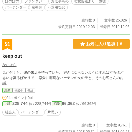
ほのぼの
ファンタジー
お仕事もの
恋愛要素あり・微糖
バーテンダー
魔導師
不器用な恋
感想数 0
文字数 25,026
最終更新日 2019.12.03
登録日 2019.12.03
21
お気に入り追加
8
keep out
ななはら
気が付くと、彼の来店を待っていた。 好きにならないようにすればするほど、
思いは募るばかりで。 恋愛に臆病なバーテンの女の子と、そのお客さんのお
話。
恋愛
連載中
長編
24h.ポイント
0pt
228,744
66,362
位 / 228,744件
位 / 66,362件
小説
恋愛
社会人
バーテンダー
片思い
感想数 0
文字数 9,761
最終更新日 2018.05.31
登録日 2018.05.27