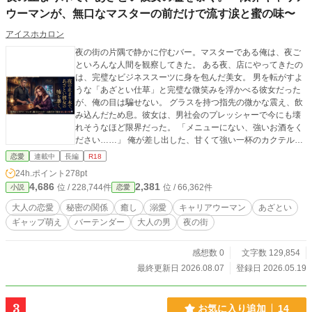
ウーマンが、無口なマスターの前だけで流す涙と蜜の味〜
アイスホカロン
夜の街の片隅で静かに佇むバー。マスターである俺は、夜ご
といろんな人間を観察してきた。 ある夜、店にやってきたの
は、完璧なビジネススーツに身を包んだ美女。 男を転がすよ
うな「あざとい仕草」と完璧な微笑みを浮かべる彼女だった
が、俺の目は騙せない。 グラスを持つ指先の微かな震え、飲
み込んだため息。彼女は、男社会のプレッシャーで今にも壊
れそうなほど限界だった。 「メニューにない、強いお酒をく
ださい……」 俺が差し出した、甘くて強い一杯のカクテル。
静かな夜の空気の中で、張り詰めていた彼女の仮面が、ポロ
恋愛
連載中
長編
R18
ポロと流れる涙とともに剥がれ落ちていく。 「あざとくして
24h.ポイント
278pt
ないと、男たちに舐められる……でも、もう疲れたの……」
4,686
2,381
位 / 228,744件
位 / 66,362件
小説
恋愛
泣きじゃくる彼女の身体を抱き寄せたその時から、名前も素
性も明かさない、夜だけの秘密の関係が始まった。 昼間は誰
大人の恋愛
秘密の関係
癒し
溺愛
キャリアウーマン
あざとい
もが羨む大手企業の最年少女性プロジェクトリーダー。 だ
ギャップ萌え
バーテンダー
大人の男
夜の街
が、俺のベッドの上で見せるのは、計算をすべて忘れて快感
に溺れ、小さな子供のように甘えてくる最高の『素顔』。 昼
の理性が崩壊する、大人の全肯定・溺愛R18ラブストーリ
感想数 0
文字数 129,854
ー。
最終更新日 2026.08.07
登録日 2026.05.19
3
お気に入り追加
14