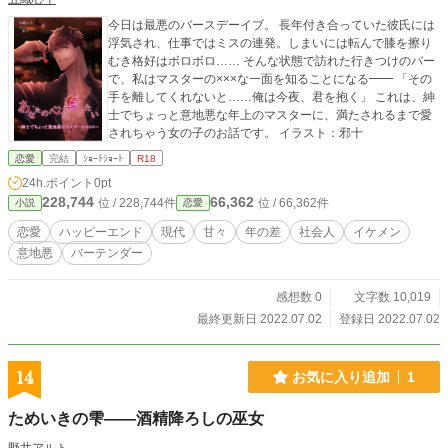
今日は最悪のバースデーイブ。 長年付き合っていた彼氏には
浮気され、仕事ではミスの連発。しまいには転んで膝を擦り
むき格好はボロボロ…… そんな状態で訪れた行きつけのバー
で、私はマスターの×××な一面を知ることになる━━ 「その
手を離してくれないと……俺は今夜、君を抱く」 これは、紳
士でちょっと意地悪な年上のマスターに、満たされるまで愛
されちゃう女の子のお話です。 イラスト：邪十
恋愛
完結
ｼｮｰﾄｼｮｰﾄ
R18
24h.ポイント
0pt
228,744
66,362
位 / 228,744件
位 / 66,362件
小説
恋愛
恋愛
ハッピーエンド
現代
甘々
年の差
社会人
イケメン
意地悪
バーテンダー
感想数 0
文字数 10,019
最終更新日 2022.07.02
登録日 2022.07.02
14
お気に入り追加
1
ためいきの雫――酒精降ろしの巫女