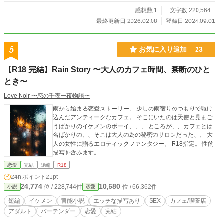
感想数 1
文字数 220,564
最終更新日 2026.02.08
登録日 2024.09.01
5
お気に入り追加
23
【R18 完結】Rain Story 〜大人のカフェ時間、禁断のひと
とき〜
Love Noir 〜恋の千夜一夜物語〜
雨から始まる恋愛ストーリー。 少しの雨宿りのつもりで駆け
込んだアンティークなカフェ。 そこにいたのは天使と見まご
うばかりのイケメンのボーイ、、、 ところが、、カフェとは
名ばかりの、、そこは大人の為の秘密のサロンだった、、 大
人の女性に贈るエロティックファンタジー。 R18指定。 性的
描写を含みます。
恋愛
完結
短編
R18
24h.ポイント
21pt
24,774
10,680
位 / 228,744件
位 / 66,362件
小説
恋愛
短編
イケメン
官能小説
エッチな描写あり
SEX
カフェ/喫茶店
アダルト
バーテンダー
恋愛
完結