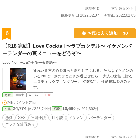
感想数 0
文字数 5,329
最終更新日 2022.02.07
登録日 2022.02.05
6
お気に入り追加
30
【R18 完結】Love Cocktail 〜ラブカクテル〜 イケメンバ
ーテンダーの裏メニューをどうぞ〜
Love Noir 〜恋の千夜一夜物語〜
疲れた貴方の心をほっと癒やしてくれる。そんなイケメンの
いるBarで、夢のひとときが過ごせたら。 大人の女性に贈る
エロティックファンタジー。 R18指定。 性的描写を含みま
す。
恋愛
連載中
ｼｮｰﾄｼｮｰﾄ
R18
24h.ポイント
21pt
24,774
10,680
位 / 228,744件
位 / 66,362件
小説
恋愛
恋愛
SEX
官能小説
TL小説
イケメン
バーテンダー
エッチな描写あり
感想数 0
文字数 9,601