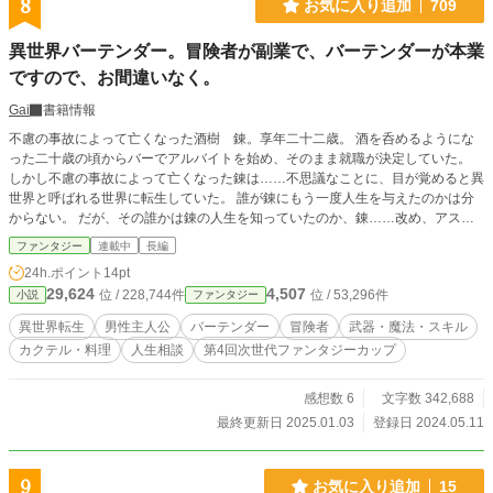
8
お気に入り追加
709
異世界バーテンダー。冒険者が副業で、バーテンダーが本業
ですので、お間違いなく。
Gai
書籍情報
不慮の事故によって亡くなった酒樹 錬。享年二十二歳。 酒を呑めるようにな
った二十歳の頃からバーでアルバイトを始め、そのまま就職が決定していた。
しかし不慮の事故によって亡くなった錬は……不思議なことに、目が覚めると異
世界と呼ばれる世界に転生していた。 誰が錬にもう一度人生を与えたのかは分
からない。 だが、その誰かは錬の人生を知っていたのか、錬……改め、アスト
に特別な力を二つ与えた。 「いらっしゃいませ。こちらが当店のメニューにな
ファンタジー
連載中
長編
ります」 その後成長したアストは朝から夕方までは冒険者として活動し、夜は
24h.ポイント
14pt
屋台バーテンダーとして……巡り合うお客様たちに最高の一杯を届けるため、今
29,624
4,507
位 / 228,744件
位 / 53,296件
小説
ファンタジー
日もカクテルを作る。 ---------------------- この作品を読んで、カクテルに興味を持
っていただけると、作者としては幸いです。
異世界転生
男性主人公
バーテンダー
冒険者
武器・魔法・スキル
カクテル・料理
人生相談
第4回次世代ファンタジーカップ
感想数 6
文字数 342,688
最終更新日 2025.01.03
登録日 2024.05.11
9
お気に入り追加
15