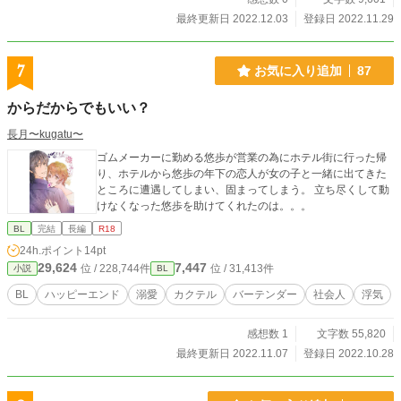
最終更新日 2022.12.03
登録日 2022.11.29
7
お気に入り追加
87
からだからでもいい？
長月〜kugatu〜
ゴムメーカーに勤める悠歩が営業の為にホテル街に行った帰
り、ホテルから悠歩の年下の恋人が女の子と一緒に出てきた
ところに遭遇してしまい、固まってしまう。 立ち尽くして動
けなくなった悠歩を助けてくれたのは。。。
BL
完結
長編
R18
24h.ポイント
14pt
29,624
7,447
位 / 228,744件
位 / 31,413件
小説
BL
BL
ハッピーエンド
溺愛
カクテル
バーテンダー
社会人
浮気
感想数 1
文字数 55,820
最終更新日 2022.11.07
登録日 2022.10.28