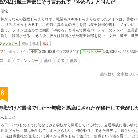
職の私は魔王幹部にそう言われて『やめろ』と叫んだ
竜頭蛇
女神からなんの祝福も与えられず、職業もスキルも与えらなかったノインは、勇者パ
る。 迫害の日々を送る中、目の前に異次元の強さを持つ魔王幹部が現れ、ノインに
と言う。 ノインは迷わずに四回『やめろ』と叫んで勇者パーティーのメンバー全員
圧倒し、隷属させる。 その後、彼女は隷属させた魔王幹部を使い、女神、魔王、世
ファンタジー
完結
長編
R15
228,829
53,330
24h.ポイント
0pt
位 / 228,829件
位 / 53,330
小説
ファンタジー
異世界
ファンタジー
無双
勇者
無職
感想数 0
文字数 100,
8
無職だけど最強でした〜無職と馬鹿にされたが修行して覚醒し
えんじょい
ある日、いつものように幼なじみと学校から帰宅している時に、交通事故に遭い幼なじみと共に死
界だった。 俺は転生してしまったらしい。 俺が転生してきた世界は、職というものがあり、その職によって人生が決まるとい
。 俺は職受礼の儀式という神々から職をもらう儀式で、無職という職を貰う。 どうやら無職というのは最弱の職らしい。 その職に