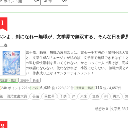
1
ペンよ、剣になれー無職が、文学界で無双する、そんな日を夢
南 春
四十歳、独身、無職の湊川宏太は、賞金一千万円の「黎明小説大賞」を知る。 子供の頃から空
と、文章生成AI「エージ」が組めば、文学界で無双できるはず！ ところが、エージは悪人にまで事情を与え、宏太
の望む痛快活劇を書いてくれない。かといって一人で書けば、完成したのは陳腐
の物語にならない。使わなければ、小説にならない。 無職の男とAIは、賞金一千万円をつかめるのか。笑えて熱
い、作家成り上がりエンターテインメント！
児童書・童話
連載中
長編
6,439
113
24h.ポイント
221pt
位 / 228,829件
位 / 4,657件
小説
児童書・童話
第一回児童書大賞
長編
異世界
子供
絆
未来
無職
剣
勇気
感想数 0
文字数 38,
2