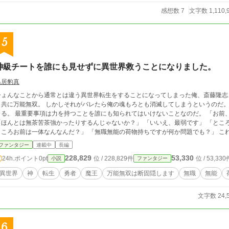
感想数 7
文字数 1,110,
5
神級チートを誰にも見せずに異世界救うことになりました。
鳥居豹真
ひょんなことから通常とは違う異世界転生をすることになってしまった俺、斎藤隆志、
共に万能無双。 しかしそれがバレたら俺の魂もろとも消滅してしまうというのだ。 バレなければいい。見られてなければ何でも
る。 最重要事項は力を持つことを誰にも知られてはいけないことなのだ。 「お前、今何かしなかったか？」 「何もしてません」
ほんとは無茶苦茶強かったりするんじゃないか？」 「いいえ、最弱です」 「ところで職業なんだっけ？」 「無職です」 「結局の
ころお前は一体なんなんだ？」 「無職無能の荷物持ちですが何か問題でも？」 これは、 無自覚系主人公最強話ではなく 超自覚系
主人公最弱話(？)である。
ファンタジー
連載中
長編
228,829
53,330
24h.ポイント
0pt
位 / 228,829件
位 / 53,330
小説
ファンタジー
異世界
神
転生
勇者
魔王
万能無双は断固隠します
無職
無能
文字数 24,
6