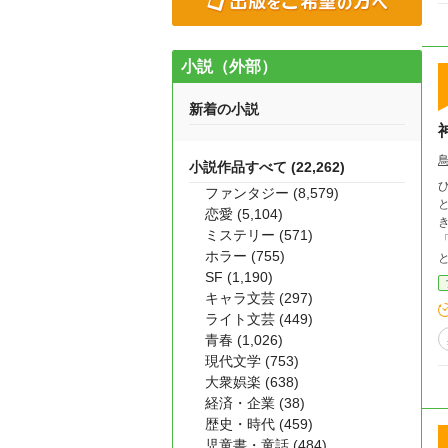
小説（外部）
新着の小説
小説作品すべて (22,262)
ファンタジー (8,579)
と
恋愛 (5,104)
き
ミステリー (571)
「
ホラー (755)
と
SF (1,190)
キャラ文芸 (297)
ライト文芸 (449)
青春 (1,026)
現代文学 (753)
大衆娯楽 (638)
経済・企業 (38)
歴史・時代 (459)
児童書・童話 (484)