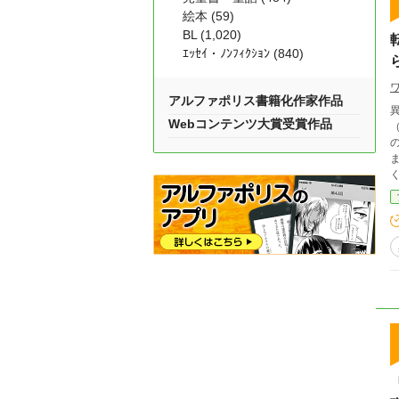
絵本 (59)
BL (1,020)
ｴｯｾｲ・ﾉﾝﾌｨｸｼｮﾝ (840)
アルファポリス書籍化作家作品
Webコンテンツ大賞受賞作品
（察
の世
ます」 いや、ただのもやしなん