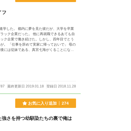
イフ
進学した。 都内に夢を見た彼だが、大学を卒業
ラック企業だった。 他に再就職できるあても自
ラック企業で働き続けた。しかし、四年目でとう
が。 「仕事を辞めて実家に帰っておいで」 母の
787
最終更新日 2019.01.18
登録日 2018.11.28
お気に入り追加
274
た強さを持つ幼馴染たちの裏で俺は