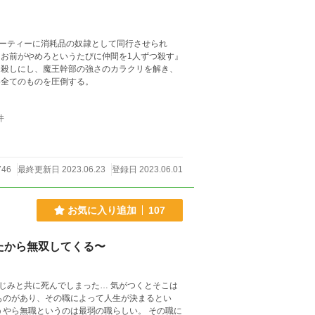
ーティーに消耗品の奴隷として同行させられ
『お前がやめろというたびに仲間を1人ずつ殺す』
皆殺しにし、魔王幹部の強さのカラクリを解き、
界全てのものを圧倒する。
件
746
最終更新日 2023.06.23
登録日 2023.06.01
お気に入り追加
107
たから無双してくる〜
んでしまった… 気がつくとそこは