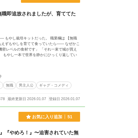
無職即追放されましたが、育ててた
培キットだった。 職業欄は 【無職
件
放
無職
男主人公
ギャグ・コメディ
378
最終更新日 2026.01.07
登録日 2026.01.07
お気に入り追加
51
…』『やめろ！』〜迫害されていた無