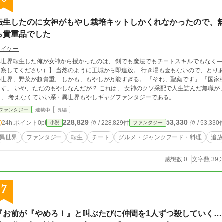
転生したのに女神がもやし栽培キットしかくれなかったので、
ら貴重品でした
ワイケー
異世界転生した俺が女神から授かったのは、 剣でも魔法でもチートスキルでもなく―― もやし栽
してください）】 当然のように王城から即追放。 行き場も金もないので、とりあえずもやしを育てて食っていたら―― なぜかこ
界、野菜が超貴重。 しかも、もやしが万能すぎる。 「それ、聖薬です」 「国家機密レベルの食材です」 「それ一束で城が買え
だが？ これは、 女神のクソ采配で人生詰んだ無職が、 もやし一本で世界を静かにひっくり返してい
く、 考えなくていい系・異世界もやしギャグファンタジーである。
ファンタジー
連載中
長編
228,829
53,330
24h.ポイント
0pt
位 / 228,829件
位 / 53,330
小説
ファンタジー
異世界
ファンタジー
転生
チート
グルメ・ジャンクフード・料理
追
感想数 0
文字数 39,
7
『お前が『やめろ！』と叫ぶたびに仲間を1人ずつ殺していく