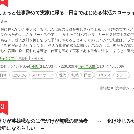
ちょっと仕事辞めて実家に帰る～田舎ではじめる休活スローラ
錬金王
田舎に住んでいた主人公、安国忠宏は親の反対を押し切って上京し、都内の大学へと
後受かったのは小さなサービス企業。 しかもそこはパワハラ、サービス残業上等のブ
信もなく、親の反対を押し切った手前に辞めることすらできないでいた忠宏は、 ブ
とう精神が耐え切れなくなる。 そんな限界的状況に陥った忠宏の元に、母からの電話
しい言葉に吹っ切れた忠宏は、仕事を辞めて実家である田舎に帰る。 すると一週間後には従妹である、真宮七海がくることにな
、疎遠だった友人たちとの緩やかで楽しい生活がはじまる。 仕事だけが人生ではない、少しくらいゆっくりした時間が人生にあっ
キャラ文芸
連載中
ｼｮｰﾄｼｮｰﾄ
てもいいと思う。
11,993
119
24h.ポイント
85pt
位 / 228,829件
位 / 5,636件
小説
キャラ文芸
日常
ほのぼの
スローライフ
現代
無職
田舎
コメディ
グルメ
感想数 8
文字数 96,
3
周りが英雄職なのに俺だけが無職の冒険者 ～ 化け物じみ
最強になるらしい ～