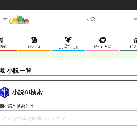
Web
稿漫画
レンタル
絵本ひろば
ビジ
コンテンツ大賞
職 小説一覧
小説AI検索
小説AI検索とは