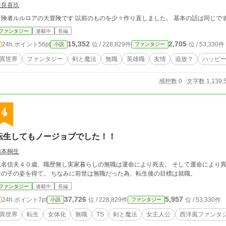
咲良喜玖
冒険者ルルロアの大冒険です 以前のものを少々作り直しました。 基本の
ファンタジー
連載中
長編
15,352
2,705
24h.ポイント
56pt
位 / 228,829件
位 / 53,330件
小説
ファンタジー
異世界
ファンタジー
剣と魔法
無職
英雄職
友情
追放？
ハッピ
感想数 0
文字数 1,139,
4
転生してもノージョブでした！！
山本桐生
八名信夫４０歳、職歴無し実家暮らしの無職は運命により死去。 そして運命により
女の子の姿を得て。 ちなみに前世は無職だった為、転生後の目標は就職。
ファンタジー
連載中
長編
37,726
5,957
24h.ポイント
7pt
位 / 228,829件
位 / 53,330件
小説
ファンタジー
異世界
転生
女体化
無職
TS
剣と魔法
女主人公
西洋風ファンタ