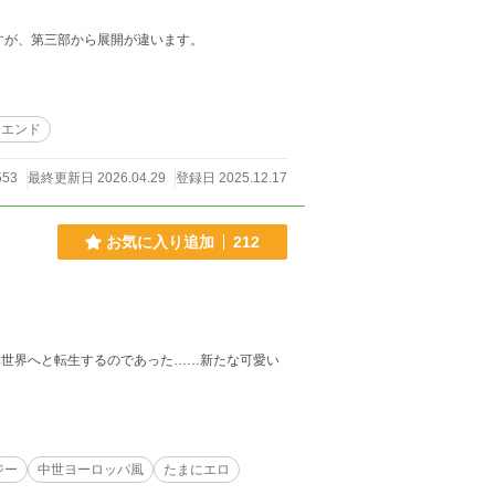
話は同じですが、第三部から展開が違います。
ーエンド
553
最終更新日 2026.04.29
登録日 2025.12.17
お気に入り追加
212
異世界へと転生するのであった……新たな可愛い
ジー
中世ヨーロッパ風
たまにエロ