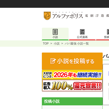
小説
公式漫画
投
TOP
>
小説
>
パパ最強 小説一覧
パ
投稿小説