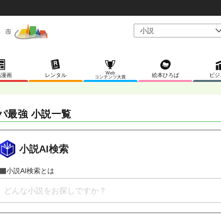
Web
稿漫画
レンタル
絵本ひろば
ビジ
コンテンツ大賞
パ最強 小説一覧
小説AI検索
小説AI検索とは