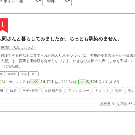
1
人間さんと暮らしてみましたが、ちっとも馴染めません。
白光猫(しろみつにゃん)
過保護すぎる神獣王に育てられた箱入り息子(ノンケ)に、美貌の冷血漢王子が一目惚
（人型）は、言葉も価値観も分からないまま、いきなり人間の世界（しかも王城）に
イトにも転載。
BL
連載中
長編
R18
24,711
6,124
24h.ポイント
21pt
位 / 228,744件
位 / 31,416件
小説
BL
BL
執着
王子×神獣
天然無自覚
ファンタジー
カタコト
溺愛
美人
感想数 9
文字数 56,