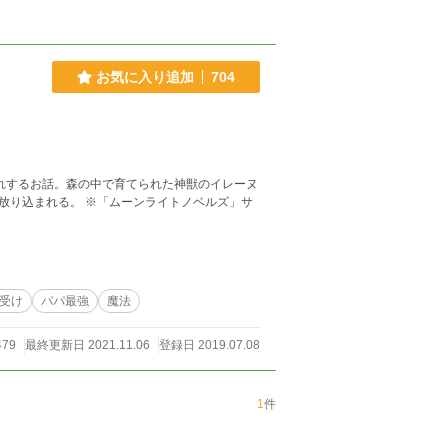
お気に入り追加
704
れするお話。森の中で育てられた神獣のイレーヌ
放り込まれる。 ※「ムーンライトノベルズ」サ
受け
パパ最強
魔法
479
最終更新日 2021.11.06
登録日 2019.07.08
1
件