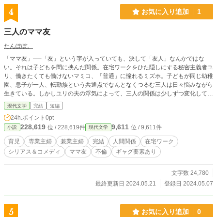
4
お気に入り追加
1
三人のママ友
たんぽぽ。
「ママ友」──「友」という字が入っていても、決して「友人」なんかではな
い。それは子どもを間に挟んだ関係。在宅ワークをひた隠しにする秘密主義者ユ
リ、働きたくても働けないマミコ、「普通」に憧れるミズホ。子どもが同じ幼稚
園、息子が一人、転勤族という共通点でなんとなくつるむ三人は日々悩みながら
生きている。しかしユリの夫の浮気によって、三人の関係は少しずつ変化してい
き──
現代文学
完結
短編
24h.ポイント
0pt
228,619
9,611
位 / 228,619件
位 / 9,611件
小説
現代文学
育児
専業主婦
兼業主婦
完結
人間関係
在宅ワーク
シリアス＆コメディ
ママ友
不倫
ギャグ要素あり
文字数 24,780
最終更新日 2024.05.21
登録日 2024.05.07
5
お気に入り追加
0