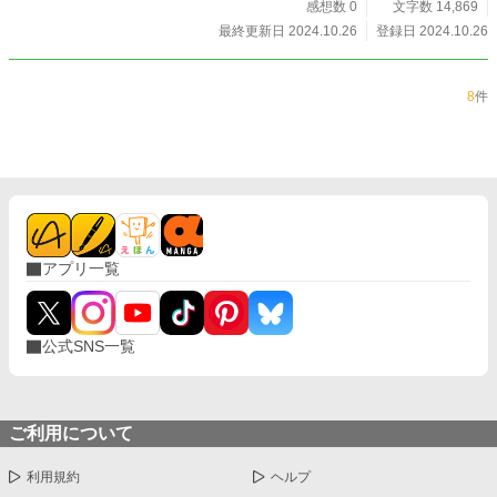
る副業アイデアを数多く取り上げ、すぐに実践可能な方法を
感想数 0
文字数 14,869
詳しく紹介しています。 さらに、目標である月5万円を安定
最終更新日 2024.10.26
登録日 2024.10.26
的に稼ぐための戦略や、リスクを抑えながら着実に収入を増
やしていくためのコツも網羅しています。本書では、短期的
な利益だけでなく、長期的に安定した収入を得るための継続
8
件
的な努力や計画の重要性についても言及しています。 特に、
副業で失敗しないためのリスク管理や、継続して成果を出す
ためのモチベーション維持方法など、経験者からの実践的な
アドバイスを多数盛り込んでいます。忙しい日常の中でも、
限られた時間を有効に活用して副収入を得るための秘訣を、
本書で手に入れてください。 副業に興味はあるけれど、初め
の一歩を踏み出すのが難しいと感じている方へ、この本はあ
なたのスタートをサポートする一冊です。是非、本書を参考
に、在宅ワークで経済的な余裕と自由なライフスタイルを手
アプリ一覧
に入れてください。
公式SNS一覧
ご利用について
利用規約
ヘルプ