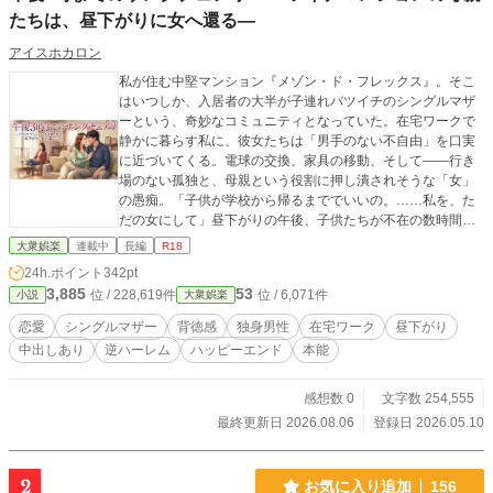
たちは、昼下がりに女へ還る―
アイスホカロン
私が住む中堅マンション『メゾン・ド・フレックス』。そこ
はいつしか、入居者の大半が子連れバツイチのシングルマザ
ーという、奇妙なコミュニティとなっていた。在宅ワークで
静かに暮らす私に、彼女たちは「男手のない不自由」を口実
に近づいてくる。電球の交換、家具の移動、そして——行き
場のない孤独と、母親という役割に押し潰されそうな「女」
の愚痴。「子供が学校から帰るまででいいの。……私を、た
だの女にして」昼下がりの午後、子供たちが不在の数時間。
エントランスでママ友として微笑み合う彼女たちは、私の部
大衆娯楽
連載中
長編
R18
屋で「母」の仮面を脱ぎ捨て、獣のように私を求める。恋人
24h.ポイント
342pt
ではない。愛でもない。これは、明日も「お母さん」として
3,885
53
位 / 228,619件
位 / 6,071件
小説
大衆娯楽
生きるための、刹那の逃避行。私は彼女たちの性欲のゴミ箱
であり、唯一の理解者。放課後のチャイムが鳴るまで、この
恋愛
シングルマザー
背徳感
独身男性
在宅ワーク
昼下がり
部屋は彼女たちが「女」に戻れる、世界で唯一の聖域（サン
中出しあり
逆ハーレム
ハッピーエンド
本能
クチュアリ）だった。
感想数 0
文字数 254,555
最終更新日 2026.08.06
登録日 2026.05.10
2
お気に入り追加
156