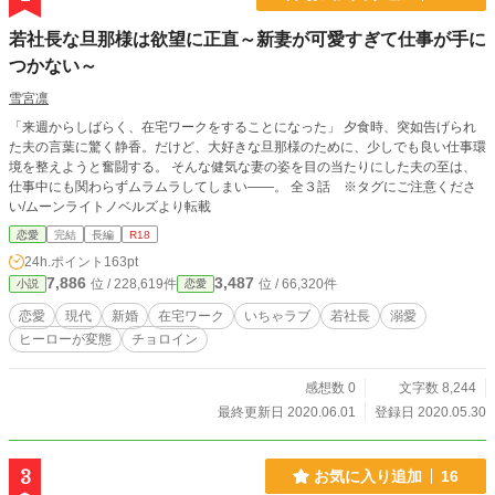
若社長な旦那様は欲望に正直～新妻が可愛すぎて仕事が手に
つかない～
雪宮凛
「来週からしばらく、在宅ワークをすることになった」 夕食時、突如告げられ
た夫の言葉に驚く静香。だけど、大好きな旦那様のために、少しでも良い仕事環
境を整えようと奮闘する。 そんな健気な妻の姿を目の当たりにした夫の至は、
仕事中にも関わらずムラムラしてしまい――。 全３話 ※タグにご注意くださ
い/ムーンライトノベルズより転載
恋愛
完結
長編
R18
24h.ポイント
163pt
7,886
3,487
位 / 228,619件
位 / 66,320件
小説
恋愛
恋愛
現代
新婚
在宅ワーク
いちゃラブ
若社長
溺愛
ヒーローが変態
チョロイン
感想数 0
文字数 8,244
最終更新日 2020.06.01
登録日 2020.05.30
3
お気に入り追加
16