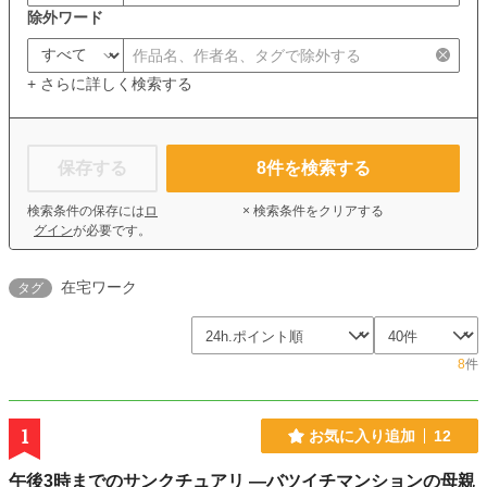
除外ワード
+ さらに詳しく検索する
保存する
8
件を検索する
検索条件の保存には
ロ
× 検索条件をクリアする
グイン
が必要です。
在宅ワーク
タグ
8
件
1
お気に入り追加
12
午後3時までのサンクチュアリ ―バツイチマンションの母親