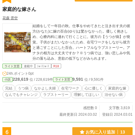
家庭的な嫁さん
花森 雲空
結婚をして一年目の秋。仕事をやめてきたと泣き出す夫の彼
方(かなた)に嫁の百合(ゆり)は驚かなかった。優しく抱きし
め、心療内科に連れて行くことに。彼方の【うつが病】が発
覚。子供がまだいなかったため、在宅ワークをしながら彼方
と過ごすことにした百合。ハートフルなラブストーリー。ア
ナタの相方は大丈夫ですか？※うつ病では、強い悲しみや気
分の落ち込み、意欲の低下などがみられます。
ライト文芸
連載中
ｼｮｰﾄｼｮｰﾄ
R18
24h.ポイント
0pt
228,619
9,591
位 / 228,619件
位 / 9,591件
小説
ライト文芸
完結
うつ病
なかよし夫婦
在宅ワーク
心に優しく
家庭的な嫁
なんでもチャレンジ
ラブストーリー
理解してほしい
治せない病
感想数 0
文字数 3,819
最終更新日 2024.03.02
登録日 2024.03.01
6
お気に入り追加
13