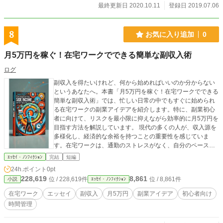
最終更新日 2020.10.11
登録日 2019.07.06
8
お気に入り追加
0
月5万円を稼ぐ！在宅ワークでできる簡単な副収入術
ログ
副収入を得たいけれど、何から始めればいいのか分からない
というあなたへ。本書「月5万円を稼ぐ！在宅ワークでできる
簡単な副収入術」では、忙しい日常の中でもすぐに始められ
る在宅ワークの副業アイデアを紹介します。特に、副業初心
者に向けて、リスクを最小限に抑えながら効率的に月5万円を
目指す方法を解説しています。 現代の多くの人が、収入源を
多様化し、経済的な余裕を持つことの重要性を感じていま
す。在宅ワークは、通勤のストレスがなく、自分のペースで
働けるため、仕事とプライベートのバランスを保ちながら収
ｴｯｾｲ・ﾉﾝﾌｨｸｼｮﾝ
完結
短編
入を得るための理想的な手段です。本書では、スキルや経験
24h.ポイント
0pt
がなくても始められるシンプルなアイデアから、より専門的
228,619
8,861
位 / 228,619件
位 / 8,861件
小説
ｴｯｾｲ・ﾉﾝﾌｨｸｼｮﾝ
な知識を活かした副業まで、幅広く紹介しています。 第1章
では、副収入を得ることのメリットと在宅ワークの魅力につ
在宅ワーク
エッセイ
副収入
月5万円
副業アイデア
初心者向け
いて深掘りし、具体的にどのように時間を管理していくかも
時間管理
解説します。効率的に働くことができる時間管理術は、副業
成功の鍵となります。第2章では、初心者でも簡単に始められ