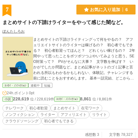
7
お気に入り追加
6
まとめサイトの下請けライターをやって感じた闇など。
ぽんたしろお
まとめサイトの下請けライティングって何をやるの？ アフ
ェリエイトサイトのライターは稼げるの？ 初心者でもでき
る？ 初心者歓迎ってほんと？ どれくらい稼げるの？ 2年
間やって思ったことをボツボツつぶやいてみようと思う。SE
O対策って？ PVがそんなに大事？ 文字数を伸ばす？ い
かがでしたか問題など。まとめ記事がネットのゴミ記事と言
われる所以もわかるかもしれない、体験記。チャレンジする
前に読むことをおすすめします。 基本一話完結、どこから読
んでも大丈夫です！ なお、話に関連して出てくるSEO対策の
ｴｯｾｲ・ﾉﾝﾌｨｸｼｮﾝ
連載中
短編
関連リンクは ぽんたしろお→「まとめサイトの下請けをやっ
24h.ポイント
0pt
て感じた闇」関連リンク（外部サイト）をクリックして 参考
228,619
8,861
位 / 228,619件
位 / 8,861件
小説
ｴｯｾｲ・ﾉﾝﾌｨｸｼｮﾝ
にしてください。
テレワーク
初心者歓迎
まとめサイト
在宅ワーク
ノンフィクション
ライター
アフィリエイト
リライト
クラウドソーシング
初心者でもできる
感想数 3
文字数 78,327