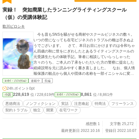
実録！ 突如廃業したランニングライティングスクール
（仮）の受講体験記
歌川ピロシキ
今も昔もSNSを騒がせる商材やスクールビジネスの数々。
いつの世になっても在宅ビジネスのトラブルの種は尽きぬよ
うでございます。 さて、本日お目にかけますのは令和ちゃ
ん四歳の秋に世をにぎわしたとあるライティングスクールの
元受講生たちの体験手記。筆者に相談していらっしゃった
方々のうち、ご本人の了承をいただいた方の警察に提出した
経緯説明を元に読みやすく書き直しました。 なお、個人情
報保護の観点から個人や団体の名称を一部イニシャルに変更
しておりますので、あらかじめご了承ください。 また、手
ｴｯｾｲ・ﾉﾝﾌｨｸｼｮﾝ
連載中
長編
記部分は各章末の寸劇を除いて「手記を依頼した元受講生」
24h.ポイント
0pt
の意見をできるだけ反映するようにしています。（事実関係
228,619
8,861
位 / 228,619件
位 / 8,861件
小説
ｴｯｾｲ・ﾉﾝﾌｨｸｼｮﾝ
の誤認を招きかねない部分については元受講生様の意見では
なく、実際に起きた事実を優先しています） したがって、
悪徳商法
ノンフィクション
実話
注意喚起
特商法
フリーランス
筆者の考えとは著しく異なる部分もありますのでご注意くだ
契約トラブル
独立
開業
在宅ワーク
さい。
感想数 1
文字数 25,272
最終更新日 2022.10.16
登録日 2022.10.07