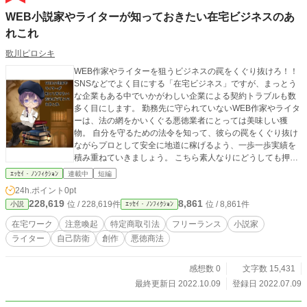
WEB小説家やライターが知っておきたい在宅ビジネスのあ
れこれ
歌川ピロシキ
WEB作家やライターを狙うビジネスの罠をくぐり抜けろ！！
SNSなどでよく目にする「在宅ビジネス」ですが、まっとう
な企業もある中でいかがわしい企業による契約トラブルも数
多く目にします。 勤務先に守られていないWEB作家やライタ
ーは、法の網をかいくぐる悪徳業者にとっては美味しい獲
物。 自分を守るための法令を知って、彼らの罠をくぐり抜け
ながらプロとして安全に地道に稼げるよう、一歩一歩実績を
積み重ねていきましょう。 こちら素人なりにどうしても押さ
えておきたい最低限の知識となっております。 もしわかりに
ｴｯｾｲ・ﾉﾝﾌｨｸｼｮﾝ
連載中
短編
くい所やおかしなところがあれば遠慮なく感想や近況ボード
24h.ポイント
0pt
へのコメント、Twitterなどにどうぞ。 また、必要があれば本
228,619
8,861
位 / 228,619件
位 / 8,861件
小説
ｴｯｾｲ・ﾉﾝﾌｨｸｼｮﾝ
文は著作権法の定める範囲でどんどん引用していただいて結
構です。
在宅ワーク
注意喚起
特定商取引法
フリーランス
小説家
ライター
自己防衛
創作
悪徳商法
感想数 0
文字数 15,431
最終更新日 2022.10.09
登録日 2022.07.09