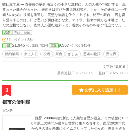
嘘仕立て屋 ― 青薔薇の献身 港近くの小さな漁村に、人の人生を“演出”する一風
変わった商会があった。 表向きは古びた書店兼相談所。しかしその正体は──依
頼人のために役者を派遣し、完璧な物語を仕立て上げる、秘密の舞台。 店を切
り盛りするのは、口は悪いが腕は確かな女、マイラ。 彼女の織りなす嘘は、た
だの虚構ではない。依頼人が望む結末へと、現実そのものを導く“仕立て”だ。 あ
る日、王都から訪れた高位貴族が、切羽詰まった依頼を持ち込む。 その依頼
恋愛
完結
短編
は、今までとは比べものにならないほど危うく、そして──ひとつの悲劇を装う
24h.ポイント
28pt
舞台の幕を上げることになる。 真実と虚構が絡み合い、最後に咲くのは青い薔
21,945
9,557
位 / 228,702件
位 / 66,345件
小説
恋愛
薇。 その花は、愛の証か、それとも精巧な嘘か。
婚約破棄
女主人公
役者
舞台
ざまぁ
悲劇の物語
異世界
文字数 10,916
最終更新日 2025.08.09
登録日 2025.08.08
3
お気に入り追加
2
都市の便利屋
ダンテ
西暦12000年頃に新たに人類統合歴が設立。その後更に100
0年以上の時間が過ぎた世界に生きる青年と、西暦2020年代
からその遙か未来にタイムスリップした少女の、世界を巡る