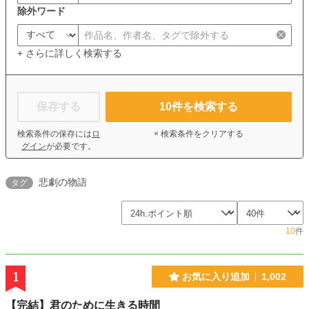
除外ワード
+ さらに詳しく検索する
保存する
10
件を検索する
検索条件の保存には
ロ
× 検索条件をクリアする
グイン
が必要です。
悲劇の物語
タグ
10
件
1
お気に入り追加
1,002
【完結】君のために生きる時間