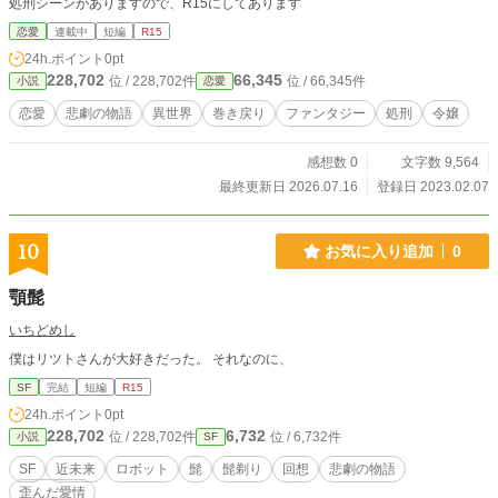
処刑シーンがありますので、R15にしてあります
恋愛
連載中
短編
R15
24h.ポイント
0pt
228,702
66,345
位 / 228,702件
位 / 66,345件
小説
恋愛
恋愛
悲劇の物語
異世界
巻き戻り
ファンタジー
処刑
令嬢
感想数 0
文字数 9,564
最終更新日 2026.07.16
登録日 2023.02.07
10
お気に入り追加
0
顎髭
いちどめし
僕はリツトさんが大好きだった。 それなのに、
SF
完結
短編
R15
24h.ポイント
0pt
228,702
6,732
位 / 228,702件
位 / 6,732件
小説
SF
SF
近未来
ロボット
髭
髭剃り
回想
悲劇の物語
歪んだ愛情