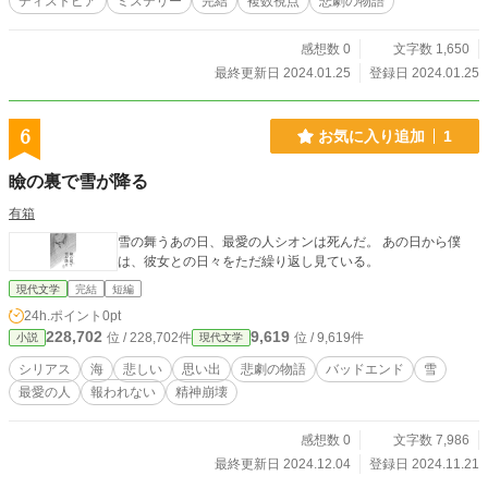
ディストピア
ミステリー
完結
複数視点
悲劇の物語
感想数 0
文字数 1,650
最終更新日 2024.01.25
登録日 2024.01.25
6
お気に入り追加
1
瞼の裏で雪が降る
有箱
雪の舞うあの日、最愛の人シオンは死んだ。 あの日から僕
は、彼女との日々をただ繰り返し見ている。
現代文学
完結
短編
24h.ポイント
0pt
228,702
9,619
位 / 228,702件
位 / 9,619件
小説
現代文学
シリアス
海
悲しい
思い出
悲劇の物語
バッドエンド
雪
最愛の人
報われない
精神崩壊
感想数 0
文字数 7,986
最終更新日 2024.12.04
登録日 2024.11.21