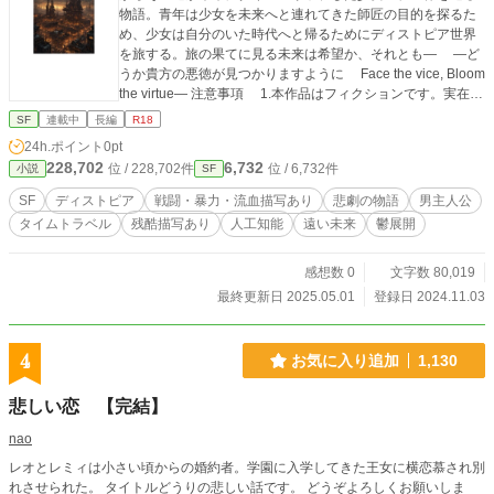
物語。青年は少女を未来へと連れてきた師匠の目的を探るた
め、少女は自分のいた時代へと帰るためにディストピア世界
を旅する。旅の果てに見る未来は希望か、それとも― ―ど
うか貴方の悪徳が見つかりますように Face the vice, Bloom
the virtue― 注意事項 1.本作品はフィクションです。実在の
国、団体、宗教、人物とは一切関係ありません。本作品で“実
SF
連載中
長編
R18
在する国々の文化、史実等を学べる”といったことは“決し
24h.ポイント
0pt
て”ございません。 2.本作品には一部過激な暴力描写や、倫
228,702
6,732
位 / 228,702件
位 / 6,732件
小説
SF
理観の欠如した描写が含まれています。本作品は、それらの
行為を正当化するものではございません。そのため、未成年
SF
ディストピア
戦闘・暴力・流血描写あり
悲劇の物語
男主人公
の方、精神的に不安定な方、フィクションと現実の区別が難
タイムトラベル
残酷描写あり
人工知能
遠い未来
鬱展開
しい方の本作品の鑑賞を固く禁じます。 3.本作品の鑑賞中
に気分が悪くなられたり、体調を崩された場合には、皆様の
ご健康のため、直ちに本作品の鑑賞を中止してください。
感想数 0
文字数 80,019
4.表紙画像はAI生成画像を使用しております。（絵心が壊滅
最終更新日 2025.05.01
登録日 2024.11.03
的に無い筆者には、自作絵を描くことなど、地球が超新星爆
発を起こしてブラックホールができることと同じくらいに不
可能なことでございます故、ご了承ください） 5.全く透き
4
お気に入り追加
1,130
通っていない世界観。 6.この小説を書くにあたり、以下の
参考作品の影響を非常に強く受けております。 参考作品 つく
悲しい恋 【完結】
しあきひと作『メイドインアビス』竹書房出版（2012） Proj
ectMoon開発『Lobotomy Corporation』（2018） ProjectMo
nao
on開発『Library Of Ruina』（2021） ProjectMoon開発『Lin
レオとレミィは小さい頃からの婚約者。学園に入学してきた王女に横恋慕され別
bus Company』（2023） サー•アーサー•チャールズ•クラー
れさせられた。 タイトルどうりの悲しい話です。 どうぞよろしくお願いしま
ク作 酒井昭伸訳『都市と星』ハヤカワ文庫出版（1956、20