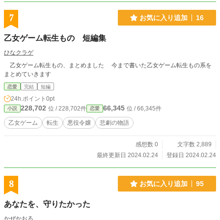
7
お気に入り追加
16
乙女ゲーム転生もの 短編集
ひなクラゲ
乙女ゲーム転生もの、まとめました 今まで書いた乙女ゲーム転生もの系を
まとめていきます
恋愛
完結
短編
24h.ポイント
0pt
228,702
66,345
位 / 228,702件
位 / 66,345件
小説
恋愛
乙女ゲーム
転生
悪役令嬢
悲劇の物語
感想数 0
文字数 2,889
最終更新日 2024.02.24
登録日 2024.02.24
8
お気に入り追加
95
あなたを、守りたかった
かぜかおる