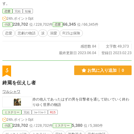
す。
20） ヘルマン・ヘッセ作 高橋賢二訳『デミアン』新潮文庫
出版（1919、2022） ゲーテ作 手塚富雄訳『ファウスト』
恋愛
完結
短編
中公文庫出版（1808-1833、2021） スクウェアエニックス開
24h.ポイント
0pt
発『Nier Automate』（2017-2022） FuRyu株式会社開発
228,702
66,345
位 / 228,702件
位 / 66,345件
小説
恋愛
『クライスタ』（2018） Team Cherry開発『Hollow Knigh
t』（2017） その他偉大なる先達の方々が残された名作の
恋愛
悲劇の物語
涙
溺愛
R15は保険
数々 ※敬称略 ※外国文学の年代は原文が出版された年代、参
考にさせて頂いた文庫版が出版された年代を記述させて頂い
感想数 84
文字数 49,373
ております。 これらのうえで本作品を鑑賞していただける
読者の皆様に、言葉を絶するほどの感謝を。
最終更新日 2023.06.04
登録日 2023.02.23
5
お気に入り追加
0
終焉を伝えし者
ワルシャワ
赤の他人であったはずの男を目撃者を通して紡いでいく終わ
りゆく世界の物語
ミステリー
完結
ｼｮｰﾄｼｮｰﾄ
R15
24h.ポイント
0pt
228,702
5,380
位 / 228,702件
位 / 5,380件
小説
ミステリー