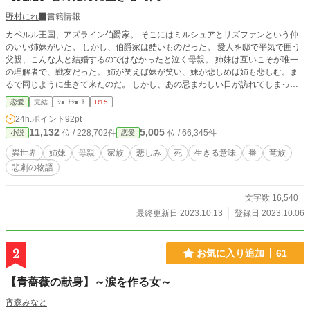
野村にれ
書籍情報
カペルル王国、アズライン伯爵家。 そこにはミルシュアとリズファンという仲
のいい姉妹がいた。 しかし、伯爵家は酷いものだった。 愛人を邸で平気で囲う
父親、こんな人と結婚するのではなかったと泣く母親。 姉妹は互いこそが唯一
の理解者で、戦友だった。 姉が笑えば妹が笑い、妹が悲しめば姉も悲しむ。ま
るで同じように生きて来たのだ。 しかし、あの忌まわしい日が訪れてしまっ
た。 全てだった存在を失って、一体彼女に何が残ったというのだろうか。
恋愛
完結
ｼｮｰﾄｼｮｰﾄ
R15
24h.ポイント
92pt
11,132
5,005
位 / 228,702件
位 / 66,345件
小説
恋愛
異世界
姉妹
母親
家族
悲しみ
死
生きる意味
番
竜族
悲劇の物語
文字数 16,540
最終更新日 2023.10.13
登録日 2023.10.06
2
お気に入り追加
61
【青薔薇の献身】～涙を作る女～
宵森みなと