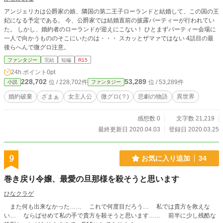
アンジェリカは公爵家の娘、隣国の第二王子ローランドと結婚して、この国の王
妃になる予定である。 今、公爵家では結婚直前の披露パーティーが行われてい
た。 しかし、婚約者のローランドが迎えにこない！ ひとまずパーティー会場に
一人で向かうもののそこにいたのは・・・ スカッとザマァではない 4話目の最
後らへんで微グロ注意。
ファンタジー
完結
短編
R15
24h.ポイント
0pt
228,702
53,289
位 / 228,702件
位 / 53,289件
小説
ファンタジー
婚約破棄
ざまぁ
女主人公
微グロ(？)
悲劇の物語
異世界
感想数 0
文字数 21,219
最終更新日 2020.04.03
登録日 2020.03.25
9
お気に入り追加
34
巻き戻り令嬢、最愛の旦那様を殺そうと思います
ひなクラゲ
また何も出来なかった…… これで何度目だろう… 私では貴方を救えな
い… ならばせめて私の手で貴方を殺そうと思います…… 前半に少し残酷な