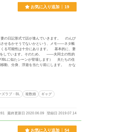
お気に入り追加
19
日記形式で話が進んでいきます。 のんび
場させるかそうでないかという、メモ――ネタ帳
性は十分にあります。 基本的に、妻
す。そのため、 ――夫同士の性的
動、分身、浮遊を当たり前にします。 かな
ーズラブ・BL
複数婚
ギャグ
281
最終更新日 2020.06.09
登録日 2019.07.14
お気に入り追加
54