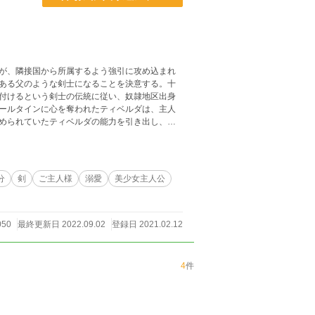
が、隣接国から所属するよう強引に攻め込まれ
ある父のような剣士になることを決意する。十
付けるという剣士の伝統に従い、奴隷地区出身
ールタインに心を奪われたティベルダは、主人
められていたティベルダの能力を引き出し、少
心を通わせてゆく中、エールタインを慕う見習
する者たちを守るために戦うボクっ娘剣士エー
魔獣を従えて、町を守るために戦う少女剣士た
分
剣
ご主人様
溺愛
美少女主人公
ルアップ+、小説家
050
最終更新日 2022.09.02
登録日 2021.02.12
4
件