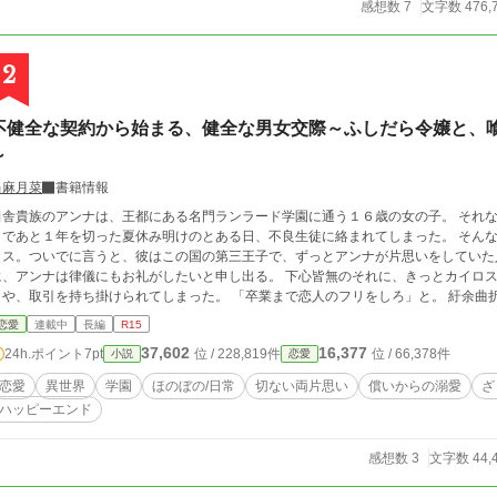
感想数 7
文字数 476,
2
不健全な契約から始まる、健全な男女交際～ふしだら令嬢と、
～
当麻月菜
書籍情報
舎貴族のアンナは、王都にある名門ランラード学園に通う１６歳の女の子。 それなりに楽しく学園生活を送っていたけれど、卒業
まであと１年を切った夏休み明けのとある日、不良生徒に絡まれてしまった。 そん
ス。ついでに言うと、彼はこの国の第三王子で、ずっとアンナが片思いをしていた人だった。 自分の窮地を救っ
アンナは律儀にもお礼がしたいと申し出る。 下心皆無のそれに、きっとカイロスは「いやいやそんな」と辞退してくれると思い
、取引を持ち掛けられてしまった。 「卒業まで恋人のフリをしろ」と。 紆余曲折の末、アンナはカイロスの仮初めの恋人になっ
しだらな令嬢という肩書きまでオマケされて。 ただ一言「好き」と言えない男女が、
恋愛
連載中
長編
R15
仮初の恋人を演じながら互いの距離を詰めたり取ったり、時々トラブルに見舞われたりする、
37,602
16,377
24h.ポイント
7pt
位 / 228,819件
位 / 66,378件
小説
恋愛
載していた作品を改題、加筆修正して投稿しています。
恋愛
異世界
学園
ほのぼの/日常
切ない両片思い
償いからの溺愛
ざ
ハッピーエンド
感想数 3
文字数 44,