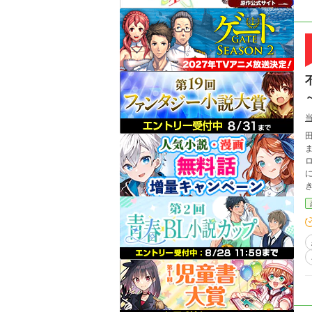
田
ロ
に、
きや
た。 熱烈にカイロスを身体で口説き落としたふ