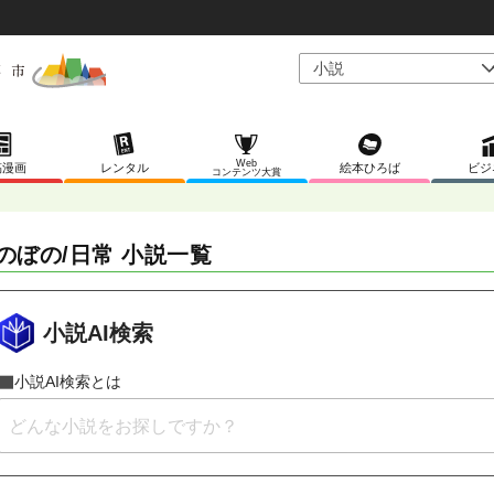
Web
稿漫画
レンタル
絵本ひろば
ビジ
コンテンツ大賞
のぼの/日常 小説一覧
小説AI検索
小説AI検索とは