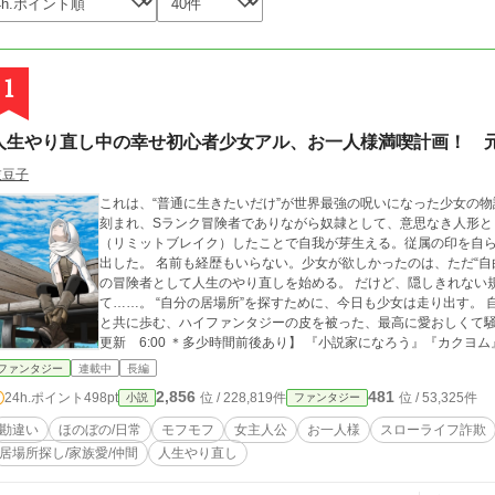
1
人生やり直し中の幸せ初心者少女アル、お一人様満喫計画！ 
枝豆子
これは、“普通に生きたいだけ”が世界最強の呪いになった少女の物語です
刻まれ、Sランク冒険者でありながら奴隷として、意思なき人形として生きていた少
（リミットブレイク）したことで自我が芽生える。従属の印を自
出した。 名前も経歴もいらない。少女が欲しかったのは、ただ“自由”だけ。 最果ての街に辿り着いた少女は、新人
の冒険者として人生のやり直しを始める。 だけど、隠しきれない規格外の実力は、平穏とは真逆の未来を連れてき
て……。 “自分の居場所”を探すために、今日も少女は走り出す。 自由と幸せを知らなかった無自覚最強少女が仲間
と共に歩む、ハイファンタジーの皮を被った、最高に愛おしくて騒がし
更新 6:00 ＊多少時間前後あり】 『小説家になろう』『カクヨム』でも掲載中 ■他サイト様にて累計30万PV突
破！■ 応援ありがとうございます。アルファポリスでもお楽しみ
ファンタジー
連載中
長編
2,856
481
24h.ポイント
498pt
位 / 228,819件
位 / 53,325件
小説
ファンタジー
勘違い
ほのぼの/日常
モフモフ
女主人公
お一人様
スローライフ詐欺
居場所探し/家族愛/仲間
人生やり直し