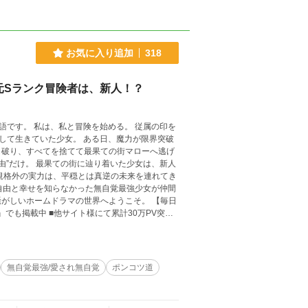
お気に入り追加
318
元Sランク冒険者は、新人！？
。 私は、私と冒険を始める。 従属の印を
女。 ある日、魔力が限界突破
ら破り、すべてを捨てて最果ての街マローへ逃げ
いホームドラマの世界へようこそ。 【毎日
いただければ幸いです！
無自覚最強/愛され無自覚
ポンコツ道