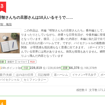
3
明智さんちの旦那さんは10人いるそうで……
明智 颯茄
この作品は、本編『明智さんちの旦那さんたち』番外編として、妻の
りまったりとしていながら、赤裸々な日常生活が、今後本編に登
となっています。後日、ここに書いた内容が、本編に似た話で出てくる可能
1人と夫10人の逆ハーレムです。ですが、バイセクシャルの複数婚をしていま
関係 が罪悪感も抵抗感もなく普通に出てきます。（ボーイズラブ/BLに似たシーンが登場します） 夫たちの住
んでいる世界には死がありません。病気も怪我もありません。瞬間移
りぶっ飛んだ内容となっています
恋愛
連載中
ｼｮｰﾄｼｮｰﾄ
R18
228,819
66,378
24h.ポイント
0pt
位 / 228,819件
位 / 66,378件
小説
恋愛
親子/夫婦
ほのぼの/日常
日記/秘密
逆ハーレム
イケメン×平凡女子
ボ
バイセクシャル
セミファンタジー
感想数 0
文字数 171,
4