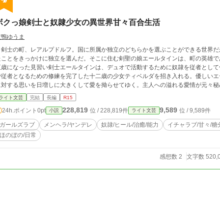
ボクっ娘剣士と奴隷少女の異世界甘々百合生活
沢鴨ゆうま
剣士の町、レアルプドルフ。国に所属か独立のどちらかを選ぶことができる世界だ
たことをきっかけに独立を選んだ。そこに住む剣聖の娘エールタインは、町の英雄で
五歳になった見習い剣士エールタインは、デュオで活動するために奴隷を従者として
で従者となるための修練を完了した十二歳の少女ティベルダを招き入れる。優しいエ
に対する思いを日増しに大きくして愛を拗らせてゆく。主人への溢れる愛情が元々秘
女剣士の従者として大いに活躍する。エールタインもティベルダからの愛を受け止め
ライト文芸
完結
長編
R15
いの少女剣士がティベルダとの間に割って入ろうと英雄の娘に近づく。町の平穏と愛
228,819
9,589
24h.ポイント
0pt
位 / 228,819件
位 / 9,589件
小説
ライト文芸
ルタイン。主人を愛して止まない奴隷ティベルダ。能力によって仲間となった可愛い
和み系百合異世界物語！ ※この物語は完全フィクションであるため、それを念頭にお読みくださいませ。 © 2020 沢鴨ゆ
ガールズラブ
メンヘラ/ヤンデレ
奴隷/ヒール/治癒/能力
イチャラブ/甘々/糖
ま All Rights Reserved. 転載、複製、自作発言、webへのアップロードを一切禁止します (カクヨム、ノベ
ほのぼの/日常
になろうへも投稿しております)
感想数 2
文字数 520,