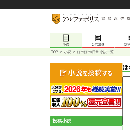
小説
公式漫画
投
TOP
>
小説
>
ほのぼの/日常 小説一覧
ほ
投稿小説