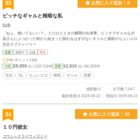
23
お気に入り追加
0
ビッチなギャルと根暗な私
Kz幸
「ねぇ、抱いてもいい？」 ただひとときの瞬間の出来事、ビッチでギャルな夕
凪さんにぶつかった時から始まった関わるはずがないギャルと根暗のちょいエロ
百合ラブストーリー
恋愛
連載中
短編
R15
24h.ポイント
14pt
29,959
12,810
位 / 228,726件
位 / 66,355件
小説
恋愛
百合
GL
ちょいエロ
根暗
ギャル
恋愛
感想数 0
文字数 7,047
最終更新日 2025.08.22
登録日 2025.08.22
24
お気に入り追加
35
１０円彼女
コウシ＝クライウィズミー