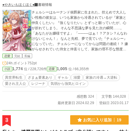
●やきいもほくほく●
書籍情報
チェルシーはルーナンド侯爵家に生まれた。控えめで大人し
い性格の彼女は、いつも家族から冷遇されているが『家族と
仲良くしたい』『強くなりたい』とずっと願っていたが、心
が折れてしまう。 そんな不思議な夢を見た次の瞬間……。
「あなたがお嬢様ですよ」 「────はぁ！？アタシ？んなわ
けないじゃん！」 なんと先程、夢で見ていた『チェルシー』
になっていた。 チェルシーになってからは問題の連続！？ 嫌
がらせされていた侍女と仲直りして、家族の理不尽な態度に
真っ向から立ち向かっていくのだが、慣れない貴族の生活に
恋愛
完結
長編
大苦戦。 (……絶対に絶対に絶対に見返してやる！) 持ち前の
24h.ポイント
752pt
明るさと根性で、公爵夫人に王太子と第二王子、公爵令息に
1,774
1,005
位 / 228,726件
位 / 66,355件
小説
恋愛
公爵令嬢と次々に味方が増えて、ついには──。 「もし俺が
チェルシーのことを好きだと言ったら、どうなるんだろう
異世界転生
ざまぁ要素あり
ギャル
溺愛
家族の冷遇→大逆転
ね」 イケメン王太子に迫られているんですけど！？
愛され主人公
レジーナ
気弱から強気ヒロイン
感想数 324
文字数 144,028
最終更新日 2024.02.29
登録日 2023.01.17
3
お気に入り追加
19