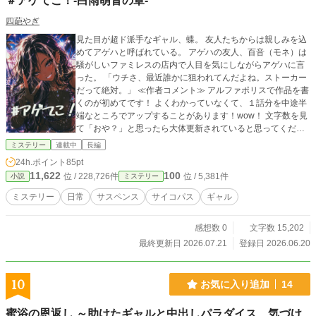
＃アゲてこ！‐白雨萌音の章‐
四葩やぎ
見た目が超ド派手なギャル、蝶。 友人たちからは親しみを込
めてアゲハと呼ばれている。 アゲハの友人、百音（モネ）は
騒がしいファミレスの店内で人目を気にしながらアゲハに言
った。 「ウチさ、最近誰かに狙われてんだよね。ストーカー
だって絶対。」 ≪作者コメント≫ アルファポリスで作品を書
くのが初めてです！ よくわかっていなくて、１話分を中途半
端なところでアップすることがあります！wow！ 文字数を見
て「おや？」と思ったら大体更新されていると思ってくださ
い！
ミステリー
連載中
長編
24h.ポイント
85pt
11,622
100
位 / 228,726件
位 / 5,381件
小説
ミステリー
ミステリー
日常
サスペンス
サイコパス
ギャル
感想数 0
文字数 15,202
最終更新日 2026.07.21
登録日 2026.06.20
10
お気に入り追加
14
蜜浴の恩返し ～助けたギャルと中出しパラダイス、気づけ