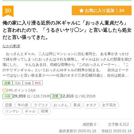
20
お気に入り追加
24
俺の家に入り浸る近所のJKギャルに「おっさん童貞だろ」
と言われたので、「うるさいヤリ◯ン」と言い返したら処女
だと言い張ってきた。
なかの豹吏
おっさんとギャル、二人は同じマンションに住む者同士。 ある事がきっかけ
で縁を持ってしまったおっさんはそれを後悔し、ギャルはおっさんの部屋を遊び
場にした。 そんなある日、些細な喧嘩から『このおっさんドーテー』、『こ
のヤリマンギャル』というおっさんvsギャルの戦争が始まる。 自分はドーテ
ーではないと言い張る某スーパー社員のオタク三井広輔32歳と、自分は処女だ
と言い張る女子高生北瀬悠麗18歳。 果たして、オタクとギャルは相容れない
恋愛
完結
短編
R15
存在なのか。 ※この作品は他サイトでも掲載されています。
24h.ポイント
14pt
29,959
12,810
位 / 228,726件
位 / 66,355件
小説
恋愛
恋愛
年の差
ラブコメ
おっさん
童貞
オタク
女子高生
ツンデレ
ギャル
喧嘩
感想数 0
文字数 6,312
最終更新日 2020.01.16
登録日 2020.01.16