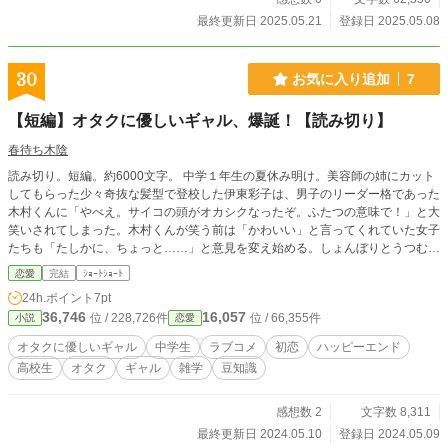
最終更新日 2025.05.21
登録日 2025.05.08
30
お気に入り追加
7
【短編】オタクに優しいギャル、爆誕！【読み切り】
春待ち木陰
読み切り。短編。約6000文字。 中学１年生の夏休み明け。美容師の姉にカット
してもらった少々奇抜な髪型で登校した伊東彩子は、男子のリーダー格であった
木村くんに「やべえ。サイコの頭がオカシクなったぞ。ふたつの意味で！」と大
笑いされてしまった。木村くんが笑う前は「かわいい」と言ってくれていた女子
たちも「たしかに、ちょっと……」と意見を変え始める。しょんぼりとうつむい
た彩子だったがそのとき――「ガキどもがッ！！！」といわゆるオタクな奥村く
恋愛
完結
ｼｮｰﾄｼｮｰﾄ
んが怒声を発した。何故か始まる奥村くんの大演説。クラスのみんなはドン引き
24h.ポイント
7pt
したりポカンとしていたが……彩子のココロにはいくつもセリフが深く突き刺さ
36,746
16,057
位 / 228,726件
位 / 66,355件
小説
恋愛
ったりしたのだった。
オタクに優しいギャル
中学生
ラブコメ
初恋
ハッピーエンド
高校生
オタク
ギャル
雑学
豆知識
感想数 2
文字数 8,311
最終更新日 2024.05.10
登録日 2024.05.09