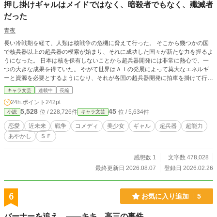
押し掛けギャルはメイドではなく、暗殺者でもなく、殲滅者
だった
青夜
長い冷戦期を経て、人類は核戦争の危機に脅えて行った。 そこから幾つかの国
で核兵器以上の超兵器の模索が始まり、それに成功した国々が新たな力を握るよ
うになった。 日本は核を保有しないことから超兵器開発には非常に熱心で、一
つの大きな成果を得ていた。 やがて世界はＡＩの発展によって莫大なエネルギ
ーと資源を必要とするようになり、それが各国の超兵器開発に拍車を掛けて行
く。 そしてある科学者が《特異点》の存在を提唱し、国や集団がある特定の人
キャラ文芸
連載中
長編
間の存在に存続が帰結することが判明した。 この《特異点》と超兵器とが全世
24h.ポイント
242pt
界を混沌に押し流していく。 これはそういう時代の愛の物語……
5,528
45
位 / 228,726件
位 / 5,634件
小説
キャラ文芸
恋愛
近未来
戦争
コメディ
美少女
ギャル
超兵器
超能力
あやかし
ＳＦ
感想数 1
文字数 478,028
最終更新日 2026.08.07
登録日 2026.02.26
6
お気に入り追加
5
バーナーを追え ――キキ、高三の事件