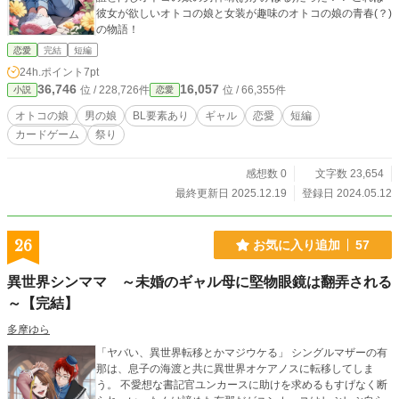
彼女が欲しいオトコの娘と女装が趣味のオトコの娘の青春(？)
の物語！
恋愛
完結
短編
24h.ポイント
7pt
36,746
16,057
位 / 228,726件
位 / 66,355件
小説
恋愛
オトコの娘
男の娘
BL要素あり
ギャル
恋愛
短編
カードゲーム
祭り
感想数 0
文字数 23,654
最終更新日 2025.12.19
登録日 2024.05.12
26
お気に入り追加
57
異世界シンママ ～未婚のギャル母に堅物眼鏡は翻弄される
～【完結】
多摩ゆら
「ヤバい、異世界転移とかマジウケる」 シングルマザーの有
那は、息子の海渡と共に異世界オケアノスに転移してしま
う。 不愛想な書記官ユンカースに助けを求めるもすげなく断