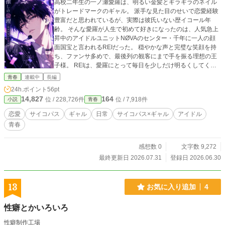
高校二年生の一ノ瀬愛羅は、明るい金髪とギラギラのネイル
がトレードマークのギャル。 派手な見た目のせいで恋愛経験
豊富だと思われているが、実際は彼氏いない歴イコール年
齢。 そんな愛羅が人生で初めて好きになったのは、人気急上
昇中のアイドルユニットNØVAのセンター・千年に一人の顔
面国宝と言われるREIだった。 穏やかな声と完璧な笑顔を持
ち、ファンサ多めで、最後列の観客にまで手を振る理想の王
子様。 REIは、愛羅にとって毎日を少しだけ明るくしてくれ
る、初めての”推し”だった。 ――ライブ会場の関係者通路
青春
連載中
長編
で、血を流して倒れている男と、その傍らに立つREIを見るま
24h.ポイント
56pt
では。
14,827
164
位 / 228,726件
位 / 7,918件
小説
青春
恋愛
サイコパス
ギャル
日常
サイコパス×ギャル
アイドル
青春
感想数 0
文字数 9,272
最終更新日 2026.07.31
登録日 2026.06.30
13
お気に入り追加
4
性癖とかいろいろ
性癖制作工場