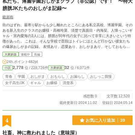
私たち、博麗学園おしがまクラブ（非公認）です！ 〜特大
膀胱JKたちのおしがま記録〜
鏡居雨
街のはずれ、最寄り駅からも少し離れたところにある私立高校、博麗学園。その
ある新入生のクラスのお嬢様・高橋玲菜、清楚で真面目・内海栞、人懐っこいギ
ャル・宮内愛海の3人には、膀胱が同年代の女子に比べて非常に大きいという特
徴があった。 これは、そんな学校で普段はトイレにほとんど行かない彼女たち
の爆尿おしがまの記録。 友情あり、恋愛あり、おしがまあり、そしておもらし
もあり！？ そんなおしがまクラブのドタバタ青春小説！
大衆娯楽
連載中
長編
24h.ポイント
482pt
2,778
32
位 / 228,726件
位 / 6,071件
小説
大衆娯楽
青春
学園
おしがま
おもらし
お漏らし
おしっこ我慢
女子高生/JK
ギャル
お嬢様
清楚系
感想数 0
文字数 12,520
最終更新日 2024.11.02
登録日 2024.05.14
4
お気に入り追加
39
社畜、神に救われました（意味深）