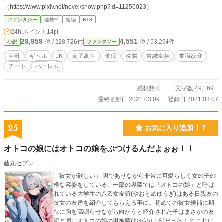
（https://www.pixiv.net/novel/show.php?id=11256023）
ファンタジー
連載中
短編
R18
24h.ポイント
14pt
29,959
4,551
位 / 228,726件
位 / 53,294件
小説
ファンタジー
巨乳
ギャル
JK
女子高生
催眠
洗脳
常識変換
常識改変
チート
ハーレム
感想数 0
文字数 49,169
最終更新日 2021.03.09
登録日 2021.03.07
25
お気に入り追加
7
オトコの娘にはオトコの娘をぶつけるんだよぉぉ！！
藤丸セブン
「彼女が欲しい」 男でありながら非常に可愛らしく女の子の
様な容姿をしている、一部の界隈では「オトコの娘」と呼ば
れている大学生の八乙女友誼(やおとめゆうぎ)はある日親友の
彼女の友達を紹介してもらえる事に。初めての彼女候補に期
待に胸を高鳴らせながら向かうと紹介された子はまさかの友
誼と同じオトコの娘の男神晴(おがみはる)だった！？ これは