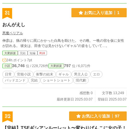
31
お気に入り追加
1
おんがえし
悪魔ベリアル
伸彦は、猟の帰りに罠にかかった白鳥を助けた。 その晩、一晩の宿を仮に女性
が訪れる。 彼女は、田舎では見かけない“ギャル”の姿をしていて…。
大衆娯楽
完結
短編
R18
24h.ポイント
7pt
36,746
797
位 / 228,726件
位 / 6,071件
小説
大衆娯楽
日常
官能小説
衝撃の結末
ギャル
男主人公
エロ
バッドエンド
完結
ショートショート
現代劇
感想数 0
文字数 13,249
最終更新日 2025.03.07
登録日 2025.03.07
32
お気に入り追加
97
【完結】TSFギシアンルーレット〜変わりばんこに女の子！