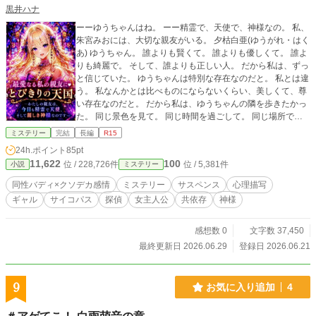
黒井ハナ
ーーゆうちゃんはね。 ーー精霊で、天使で、神様なの。 私、
朱宮みおには、大切な親友がいる。 夕枯白亜(ゆうがれ・はく
あ) ゆうちゃん。 誰よりも賢くて。 誰よりも優しくて。 誰よ
りも綺麗で。 そして、誰よりも正しい人。 だから私は、ずっ
と信じていた。 ゆうちゃんは特別な存在なのだと。 私とは違
う。 私なんかとは比べものにならないくらい、美しくて、尊
い存在なのだと。 だから私は、ゆうちゃんの隣を歩きたかっ
た。 同じ景色を見て。 同じ時間を過ごして。 同じ場所で笑
いたかった。 ただ、それだけだった。 けれど、人は成長す
ミステリー
完結
長編
R15
る。 私も成長した。 成長すればするほど、自分という存在が
24h.ポイント
85pt
見えてくる。 私は綺麗じゃなかった。 優しくもなかった。
11,622
100
位 / 228,726件
位 / 5,381件
小説
ミステリー
正しくもなかった。 そして何より――穢れていた。 どれだけ
手を洗っても。 どれだけ祈っても。 どれだけ善良に生きよう
同性バディ×クソデカ感情
ミステリー
サスペンス
心理描写
としても。 消えないものが、この身体の中に残り続けてい
ギャル
サイコパス
探偵
女主人公
共依存
神様
る。 穢れは決して、浄化されない。 それでも。 それでも私
は、ゆうちゃんの隣に立ちたかった。 だから、決めたの。 全
部、綺麗にしてしまおうって。 全部、燃やしてしまおうっ
感想数 0
文字数 37,450
て。 そうすればきっと。 私は本当の意味で、 ゆうちゃんの
最終更新日 2026.06.29
登録日 2026.06.21
親友になれるから。 だから、決めたの。 私は、今日、身を清
めることを。
9
お気に入り追加
4