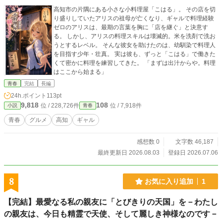
高知市の片隅にある小さな小料理屋「こはる」。 その店を切
り盛りしていたアリスの祖母が亡くなり、ギャルで料理経験
ゼロのアリスは、最期の言葉を胸に「店を継ぐ」と決意す
る。 しかし、アリスの料理スキルは壊滅的。米を洗剤で洗お
うとするレベル。 そんな彼女を助けたのは、幼馴染で料理人
を目指す少年・壮真。 実は彼も、ずっと「こはる」で働きた
くて密かに料理を練習してきた。 「まずは出汁からや。料理
はここから始まる」
青春
完結
長編
24h.ポイント
113pt
9,818
108
位 / 228,726件
位 / 7,918件
小説
青春
青春
グルメ
高知
ギャル
感想数 0
文字数 46,187
最終更新日 2026.08.03
登録日 2026.07.06
8
お気に入り追加
1
【完結】最愛なる私の親友に「とびきりの天国」を－わたし
の親友は、今日も精霊で天使、そして麗しき神様なのです－