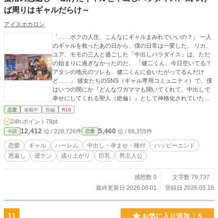
ば周りはギャルだらけ～
アイスホカロン
「……ボクの人生、こんなにギャルまみれでいいの？」 一人
のギャルを救ったあの日から、僕の日常は一変した。 リカ、
ユア、モモの三人と過ごした「中出しパラダイス」は、ただ
の始まりに過ぎなかったのだ。 「健二くん、今日空いてる？
アタシの地元のツレも、健二くんに会いたがってるんだけ
ど……」 彼女たちのSNS（ギャル専用コミュニティ）で、僕
はいつの間にか『どんなワガママも聞いてくれて、中出しで
幸せにしてくれる聖人（絶倫）』として神格化されていた。
入れ替わり立ち替わり、僕の元を訪れる色とりどりのギャル
恋愛
連載中
長編
R18
たち。 汗ばんだ肌が密着し、重なり合う巨乳と美尻の波。 一
24h.ポイント
78pt
人、また一人と「ボクの味」を覚えたギャルたちが、トロけ
12,412
5,460
位 / 228,726件
位 / 66,355件
小説
恋愛
た表情で僕の種を強請ってくる。 「ねえ、アタシも仲間に入
れて？ 健二くんの子供、欲しいな……」 断る理由なんてな
恋愛
ギャル
ハーレム
中出し・孕ませ・種付
ハッピーエンド
い。だって、みんな最高に可愛くて、最高にエロいんだか
恩返し
逆ナン
成り上がり
巨乳
男主人公
ら。 助けたギャルは100％ヤレる——。 そんな夢のような
「ギャル助け」の連鎖が、ボクを底なしの快楽地獄（パラダ
イス）へと引きずり込んでいく！
感想数 0
文字数 79,737
最終更新日 2026.08.01
登録日 2026.05.16
11
お気に入り追加
5