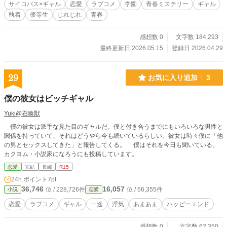
サイコパス×ギャル
恋愛
ラブコメ
学園
青春ミステリー
ギャル
執着
優等生
じれじれ
青春
感想数 0
文字数 184,293
最終更新日 2026.05.15
登録日 2026.04.29
29
お気に入り追加
3
僕の彼女はビッチギャル
Yuki@召喚獣
僕の彼女は派手な見た目のギャルだ。僕と付き合うまでにもいろいろな男性と
関係を持っていて、それはどうやら今も続いているらしい。彼女は時々僕に「他
の男とセックスしてきた」と報告してくる。 僕はそれを今日も聞いている。
カクヨム・小説家になろうにも投稿しています。
恋愛
完結
長編
R15
24h.ポイント
7pt
36,746
16,057
位 / 228,726件
位 / 66,355件
小説
恋愛
恋愛
ラブコメ
ギャル
一途
浮気
あまあま
ハッピーエンド
感想数 0
文字数 62,350