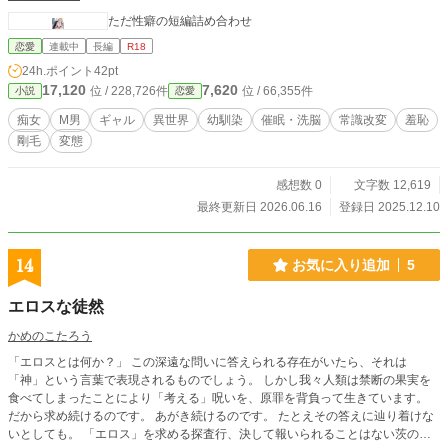
ただ性癖の短編詰め合わせ
恋愛
連載中
長編
R18
24h.ポイント
42pt
17,120
7,620
位 / 228,726件
位 / 66,355件
小説
恋愛
痴女
M男
ギャル
異世界
幼馴染
催眠・洗脳
常識改変
羞恥
剛毛
変態
感想数 0
文字数 12,619
最終更新日 2026.06.16
登録日 2025.12.10
14
お気に入り追加
5
エロスな徒然
かめのこたろう
「エロスとは何か？」 この深遠な問いに答えられる存在がいたら、それは
「神」という言葉で表現されるものでしょう。 しかし我々人類は禁断の果実を
食べてしまったことにより「考える」呪いを、原罪を背負って生きています。
だから求め続けるのです。 あがき続けるのです。 たとえその答えに辿り着けな
いとしても。 「エロス」を求める探査行、決して報いられることはない茨の