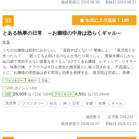
最終更新日 2026.06.30
登録日 2026.06.21
22
お気に入り追加
120
とある執事の日常 ～お嬢様の中身は恐らくギャル～
冬兎
うちのお嬢様は絶対におかしい。 「道路やばくない？ 整備しよ」 「孤児院とか
作ったら？」 「困ってる人助けるのなんか当たり前っしょ」 貴族令嬢らしから
ぬ口調で突拍子もない提案を次々とぶつけてくるお嬢様、レティシア・リオネー
ル。執事の俺、クラウスは今日も彼女の無茶振りに振り回される。 不思議なこ
とに、お嬢様の理想論は必ず実現し効果を発揮する。 孤児院は完成し、医療制
度は整い、領地は驚異的に発展していく。 元勇者の伯爵様、脳筋騎士団長、く
ファンタジー
連載中
長編
のいちメイド長、双子の妹たち―― 濃すぎる面々に囲まれながら、俺は今日も
24h.ポイント
14pt
お嬢様の思いつきを形にしていく。 気づけば、振り回されることに悦びを感じ
29,959
4,551
位 / 228,726件
位 / 53,294件
小説
ファンタジー
始めている俺はもう手遅れかもしれない。 R8.1.20 投稿開始
異世界
ファンタジー
転生
神
日常
令嬢
執事
ギャル
感想数 0
文字数 254,291
最終更新日 2026.02.07
登録日 2026.01.20