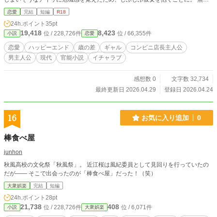
事、アイリは拓真で処女を卒業した。 これでお役御免かと思いきや、拓真はア
恋愛
完結
短編
R18
イリにセックスをせがまれる羽目になる。 流されやすいコンビニ店長と快楽に
24h.ポイント
35pt
弱いバイトちゃん（ギャル）がひたすらエッチしまくるお話です。
19,418
8,423
位 / 228,726件
位 / 66,355件
小説
恋愛
恋愛
ハッピーエンド
歳の差
ギャル
コンビニ店長主人公
男主人公
現代
官能小説
イチャラブ
感想数 0
文字数 32,734
最終更新日 2026.04.29
登録日 2026.04.24
16
お気に入り追加
0
棒食べ屋
junhon
秋風高校の文化祭「秋風祭」。 近江桜は風紀委員として見回りを行っていたの
だが―― そこで出会ったのが「棒食べ屋」だった！（笑）
大衆娯楽
完結
短編
24h.ポイント
28pt
21,738
408
位 / 228,726件
位 / 6,071件
小説
大衆娯楽