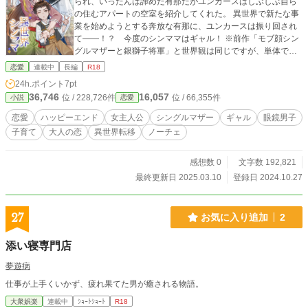
られ、いったんは諦めた有那だがユンカースはしぶしぶ自ら
の住むアパートの空室を紹介してくれた。 異世界で新たな事
業を始めようとする奔放な有那に、ユンカースは振り回され
て――！？ 今度のシンママはギャル！ ※前作「モブ顔シン
グルマザーと銀獅子将軍」と世界観は同じですが、単体でお
読みいただけます。 ※表紙イラストは蒼獅郎様、タイトルロ
恋愛
連載中
長編
R18
ゴは猫埜かきあげ様に制作していただきました。画像・文章
24h.ポイント
7pt
ともAI学習禁止。 ※マークの話には性描写を含みます。読み
36,746
16,057
位 / 228,726件
位 / 66,355件
小説
恋愛
飛ばしても本筋には影響ありません。
恋愛
ハッピーエンド
女主人公
シングルマザー
ギャル
眼鏡男子
子育て
大人の恋
異世界転移
ノーチェ
感想数 0
文字数 192,821
最終更新日 2025.03.10
登録日 2024.10.27
27
お気に入り追加
2
添い寝専門店
夢遊病
仕事が上手くいかず、疲れ果てた男が癒される物語。
大衆娯楽
連載中
ｼｮｰﾄｼｮｰﾄ
R18