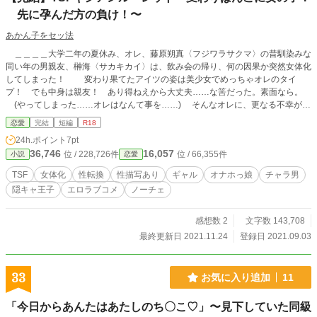
先に孕んだ方の負け！〜
あかん子をセッ法
＿＿＿＿大学二年の夏休み、オレ、藤原朔真〈フジワラサクマ〉の昔馴染みな
同い年の男親友、榊海〈サカキカイ〉は、飲み会の帰り、何の因果か突然女体化
してしまった！ 変わり果てたアイツの姿は美少女でめっちゃオレのタイ
プ！ でも中身は親友！ あり得ねえから大丈夫……な筈だった。素面なら。
(やってしまった……オレはなんて事を……) そんなオレに、更なる不幸が襲
い掛かる！ 何と！ 起きたらアイツは戻って！ 今度はオレが女になっていた
恋愛
完結
短編
R18
のだ……！ 「昨日は、よくもやってくれたな……？」 そして始まる頭空
24h.ポイント
7pt
っぽ報復ックスの連鎖！ ギャルピッチになるヤリチンチャラ男とオナホ系美少
36,746
16,057
位 / 228,726件
位 / 66,355件
小説
恋愛
女になるオタクの王子様が代わりばんこに男に女に変わって変わってくんず外れ
ずいっちゃいちゃ！ 後の事？ そんなの知らねえち○ぽで勝ちゃいいんだよ！
TSF
女体化
性転換
性描写あり
ギャル
オナホっ娘
チャラ男
なクソアホクレイジー女体化エロラブコメディー開幕！
隠キャ王子
エロラブコメ
ノーチェ
感想数 2
文字数 143,708
最終更新日 2021.11.24
登録日 2021.09.03
33
お気に入り追加
11
「今日からあんたはあたしのち〇こ♡」〜見下していた同級