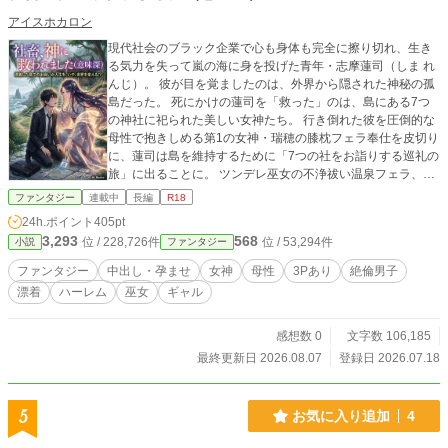
アイスホカロン
現代社会のブラック企業で心も身体も完全に擦り切れ、生き
る気力を失って嵐の海に身を投げた青年・志摩蓮司（しま れ
んじ）。 彼が目を覚ましたのは、外界から隠された神秘の孤
島だった。 死にかけの蓮司を「救った」のは、島にある7つ
の神社に祀られた美しい女神たち。 行き倒れた彼を圧倒的な
母性で抱きしめる第1の女神・瑞穂の膝枕フェラ奉仕を皮切り
に、蓮司は島を維持するために「7つの社をお詣りする巡礼の
旅」に出ることに。 ツンデレ巫女の不浄祓い温泉フェラ、褐
色爆乳女神の果汁パイズリ、小悪魔ギャルの媚薬調教、そし
ファンタジー
連載中
長編
R18
て誇り高き戦乙女のメス堕ち騎乗位――。 神社を一つずつ丁
24h.ポイント
405pt
寧にお詣りするたびに、女神たちから想像を絶する「ご褒美
3,293
568
位 / 228,726件
位 / 53,294件
小説
ファンタジー
のHなご奉仕」を受け、島独自の超美味な「スタミナ満点グ
ルメ」で蓮司の肉体は急激にビルドアップされていく！ 実
ファンタジー
中出し・孕ませ
女神
母性
3Pあり
絶倫男子
は、蓮司が過酷な現代社会を生き抜くために培った細胞は、
漂着
ハーレム
巫女
ギャル
神をも凌駕する【最強の生存本能の種（生命力）】を宿して
いた。 純血主義のせいで「劣化」を起こし、子を成せなくな
っていた不妊の女神たちにとって、蓮司の絶倫な種こそが、
感想数 0
文字数 106,185
島と彼女たちを消滅から救う唯一の“特効薬”だったのだ！ 島
最終更新日 2026.08.07
登録日 2026.07.18
の危機を救うための禁断の狐耳ロリ双子3P秘儀を経て、蓮司
はついに最高神・天音の待つ最奥の社へ――。 元・限界社畜
の青年が、最強の種馬として女神たちのお腹を自分の子供で
5
お気に入り追加
4
いっぱいに満たしていく、極上の子だくさん・全肯定ハーレ
ムファンタジー、ここに開幕！