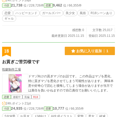
24h.ポイント
28pt
クスに、ミカは人生で初めて本当の“アクメ”を知る。 一度知
21,738
9,462
位 / 228,726件
位 / 66,355件
小説
恋愛
ってしまった快感は彼女を堰を切ったように淫らに変え、心
も身体もとろとろに溶かされていく。 これは、愛されるこ
恋愛
ハッピーエンド
ガールズバー
美少女
風俗
R18シーンあり
と、与えることの喜びに目覚めた一人の女の子が、最高のパ
ギャル
ートナーと共に幸せでいやらしい毎日を謳歌するまでの、甘
くて淫靡なシンデレラストーリー。
感想数 0
文字数 25,017
最終更新日 2025.11.15
登録日 2025.11.15
18
お気に入り追加
1
お貢ぎご苦労様です
性癖制作工場
ドマゾ向けの貢ぎマゾのお話です。 この作品はマゾを悪化、
特に貢ぎマゾを悪化させてしまう可能性があります。 興味本
意や好奇心で読むと後悔してしまう場合がありますが当方で
は責任を負いかねますので自己責任でお願いいたします。
恋愛
連載中
長編
R18
24h.ポイント
21pt
24,935
10,777
位 / 228,726件
位 / 66,355件
小説
恋愛
S女M男
お貢ぎ
ドM向け
AI生成イラスト
変態
悪女
破滅