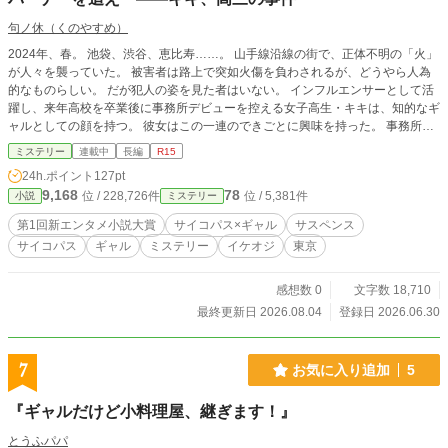
句ノ休（くのやすめ）
2024年、春。 池袋、渋谷、恵比寿……。 山手線沿線の街で、正体不明の「火」
が人々を襲っていた。 被害者は路上で突如火傷を負わされるが、どうやら人為
的なものらしい。 だが犯人の姿を見た者はいない。 インフルエンサーとして活
躍し、来年高校を卒業後に事務所デビューを控える女子高生・キキは、知的なギ
ャルとしての顔を持つ。 彼女はこの一連のできごとに興味を持った。 事務所の
社長はデビュー前にもかかわらず、キキにあれこれ言ってくる。 そのとき社長
ミステリー
連載中
長編
R15
の弟が警視庁に勤務していると知って近づき、捜査に協力することになる。 し
24h.ポイント
127pt
かしキキは気づけば巧妙なネットの罠により、自らが標的として晒されてしま
9,168
78
位 / 228,726件
位 / 5,381件
小説
ミステリー
う。 都会の喧騒に紛れる美しき狂気と、加速するデジタル世界の悪意。 「捻じ
くれた正義」を振るう犯人の正体とは。 リアルとネットが交錯するノンストッ
第1回新エンタメ小説大賞
サイコパス×ギャル
サスペンス
プ都市型サスペンス。 あなたは、この「火」から逃げ切ることができるか。
サイコパス
ギャル
ミステリー
イケオジ
東京
感想数 0
文字数 18,710
最終更新日 2026.08.04
登録日 2026.06.30
7
お気に入り追加
5
『ギャルだけど小料理屋、継ぎます！』
とうふパパ