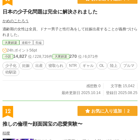
日本の少子化問題は完全に解決されました
かめのこたろう
適齢期の女性は全員、ドナー男子と性行為をして妊娠出産することが義務づけら
れました。
大衆娯楽
連載中
長編
24h.ポイント
56pt
14,827
270
位 / 228,726件
位 / 6,071件
小説
大衆娯楽
少子化
妊娠
出産
寝取られ
NTR
ギャル
OL
陸上
ブルマ
幼馴染
感想数 0
文字数 15,042
最終更新日 2025.10.14
登録日 2025.08.25
12
お気に入り追加
2
推しの倫理〜顔面国宝の恋愛実験〜
桔梗