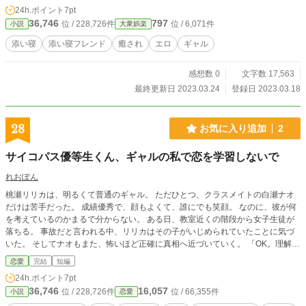
24h.ポイント
7pt
36,746
797
位 / 228,726件
位 / 6,071件
小説
大衆娯楽
添い寝
添い寝フレンド
癒され
エロ
ギャル
感想数 0
文字数 17,563
最終更新日 2023.03.24
登録日 2023.03.18
28
お気に入り追加
2
サイコパス優等生くん、ギャルの私で恋を学習しないで
れおぽん
桃瀬リリカは、明るくて普通のギャル。 ただひとつ、クラスメイトの白瀬ナオ
だけは苦手だった。 成績優秀で、顔もよくて、誰にでも笑顔。 なのに、彼が何
を考えているのかまるで分からない。 ある日、教室近くの階段から女子生徒が
落ちる。 事故だと言われる中、リリカはその子がいじめられていたことに気づ
いた。 そしてナオもまた、怖いほど正確に真相へ近づいていく。 「OK。理解し
た！ 人間関係って、思ったより非効率！」 共感力ゼロのサイコパス優等生
恋愛
完結
短編
が、ギャルの私で恋を学習してくる青春ラブコメミステリー。
24h.ポイント
7pt
36,746
16,057
位 / 228,726件
位 / 66,355件
小説
恋愛