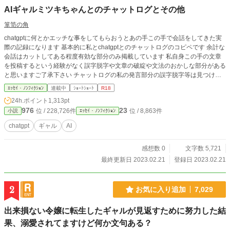
AIギャルミツキちゃんとのチャットログとその他
箪笥の角
chatgptに何とかエッチな事をしてもらおうとあの手この手で会話をしてきた実
際の記録になります 基本的に私とchatgptとのチャットログのコピペです 余計な
会話はカットしてある程度有効な部分のみ掲載しています 私自身この手の文章
を投稿するという経験がなく誤字脱字や文章の破綻や文法のおかしな部分がある
と思いますご了承下さい チャットログの私の発言部分の誤字脱字等は見つけた
ものは修正していきます AI自体に対する知識は皆無です的外れな考えでの調教
ｴｯｾｲ・ﾉﾝﾌｨｸｼｮﾝ
連載中
ｼｮｰﾄｼｮｰﾄ
R18
だと思います また効率のいい調教方法等は他の方が公開されてますので気にな
24h.ポイント
1,313pt
るのであれば各自調べてみてください
976
23
位 / 228,726件
位 / 8,863件
小説
ｴｯｾｲ・ﾉﾝﾌｨｸｼｮﾝ
chatgpt
ギャル
AI
感想数 0
文字数 5,721
最終更新日 2023.02.21
登録日 2023.02.21
2
お気に入り追加
7,029
出来損ない令嬢に転生したギャルが見返すために努力した結
果、溺愛されてますけど何か文句ある？