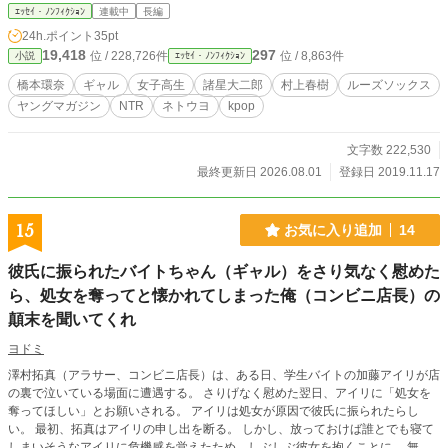
道。 それでもその甘い果実の誘惑に引かれて今日も思索の迷宮を彷徨うので
ｴｯｾｲ・ﾉﾝﾌｨｸｼｮﾝ
連載中
長編
す。
24h.ポイント
35pt
19,418
297
位 / 228,726件
位 / 8,863件
小説
ｴｯｾｲ・ﾉﾝﾌｨｸｼｮﾝ
橋本環奈
ギャル
女子高生
諸星大二郎
村上春樹
ルーズソックス
ヤングマガジン
NTR
ネトウヨ
kpop
文字数 222,530
最終更新日 2026.08.01
登録日 2019.11.17
15
お気に入り追加
14
彼氏に振られたバイトちゃん（ギャル）をさり気なく慰めた
ら、処女を奪ってと懐かれてしまった俺（コンビニ店長）の
顛末を聞いてくれ
ヨドミ
澤村拓真（アラサー、コンビニ店長）は、ある日、学生バイトの加藤アイリが店
の裏で泣いている場面に遭遇する。 さりげなく慰めた翌日、アイリに「処女を
奪ってほしい」とお願いされる。 アイリは処女が原因で彼氏に振られたらし
い。 最初、拓真はアイリの申し出を断る。 しかし、放っておけば誰とでも寝て
しまいそうなアイリに危機感を覚えたため、しぶしぶ彼女を抱くことに。 無