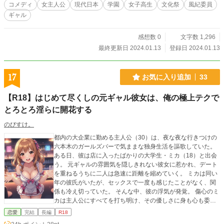
コメディ
女主人公
現代日本
学園
女子高生
文化祭
風紀委員
ギャル
感想数 0
文字数 1,296
最終更新日 2024.01.13
登録日 2024.01.13
17
お気に入り追加
33
【R18】はじめて尽くしの元ギャル彼女は、俺の極上テクで
とろとろ淫らに開花する
のびすけ。
都内の大企業に勤める主人公（30）は、夜な夜な行きつけの
六本木のガールズバーで気ままな独身生活を謳歌していた。
ある日、彼は店に入ったばかりの大学生・ミカ（18）と出会
う。 元ギャルの雰囲気を隠しきれない彼女に惹かれ、デート
を重ねるうちに二人は急速に距離を縮めていく。 ミカは同い
年の彼氏がいたが、セックスで一度も感じたことがなく、関
係も冷え切っていた。 そんな中、彼の浮気が発覚。 傷心のミ
カは主人公にすべてを打ち明け、その優しさに身も心も委ね
ることを決意する。 主人公の部屋で迎えた初めての夜。 彼の
恋愛
完結
長編
R18
巧みな愛撫と、すべてを受け入れてくれるような優しいセッ