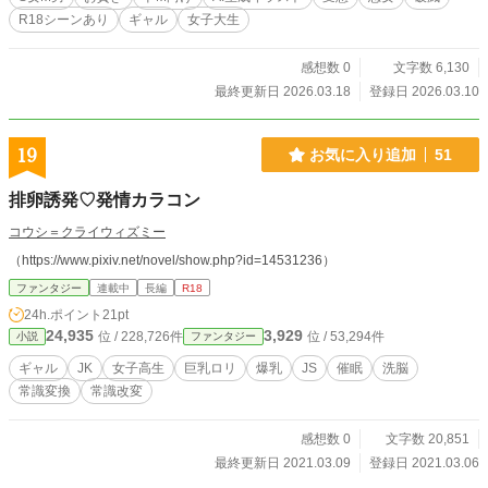
R18シーンあり
ギャル
女子大生
感想数 0
文字数 6,130
最終更新日 2026.03.18
登録日 2026.03.10
19
お気に入り追加
51
排卵誘発♡発情カラコン
コウシ＝クライウィズミー
（https://www.pixiv.net/novel/show.php?id=14531236）
ファンタジー
連載中
長編
R18
24h.ポイント
21pt
24,935
3,929
位 / 228,726件
位 / 53,294件
小説
ファンタジー
ギャル
JK
女子高生
巨乳ロリ
爆乳
JS
催眠
洗脳
常識変換
常識改変
感想数 0
文字数 20,851
最終更新日 2021.03.09
登録日 2021.03.06