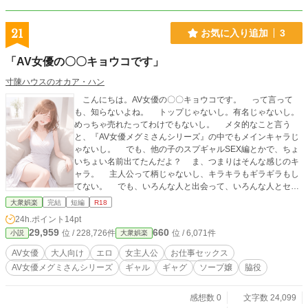
21
お気に入り追加
3
「AV女優の〇〇キョウコです」
寸陳ハウスのオカア・ハン
こんにちは。AV女優の〇〇キョウコです。 って言って
も、知らないよね。 トップじゃないし。有名じゃないし。
めっちゃ売れたってわけでもないし。 メタ的なこと言う
と、『AV女優メグミさんシリーズ』の中でもメインキャラじ
ゃないし。 でも、他の子のスプギャルSEX編とかで、ちょ
いちょい名前出てたんだよ？ ま、つまりはそんな感じのキ
ャラ。 主人公って柄じゃないし、キラキラもギラギラもし
てない。 でも、いろんな人と出会って、いろんな人とセッ
クスして……。 もしよかったら、読んでくれると嬉しい
大衆娯楽
完結
短編
R18
な。
24h.ポイント
14pt
29,959
660
位 / 228,726件
位 / 6,071件
小説
大衆娯楽
AV女優
大人向け
エロ
女主人公
お仕事セックス
AV女優メグミさんシリーズ
ギャル
ギャグ
ソープ嬢
脇役
感想数 0
文字数 24,099