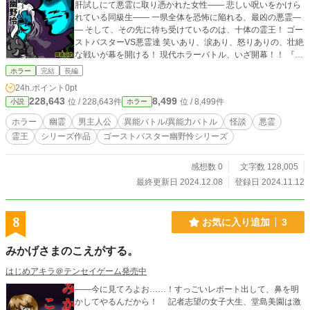
肝試しにて悪霊に取り憑かれた女性―― 悲しい呪いをかけら
れている同級生―― 一県全体を恐怖に陥れる、最凶の悪霊―
― そして、その先に待ち受けているのは、十体の霊王！ ゴー
ストバスターVS悪霊達 笑いあり、涙あり、怒りありの、壮絶
な戦いが幕を開ける！ 現代ホラーバトル、いざ開幕！！ 『こ
の物語は、法律・法令に反する行為を容認・推奨するもので
ホラー
完結
長編
はありません』
24h.ポイント
0pt
228,643
8,499
位 / 228,643件
位 / 8,499件
小説
ホラー
ホラー
幽霊
男主人公
異能バトル/異能力バトル
怪談
悪霊
霊王
シリーズ作品
ゴーストバスター幽野怜シリーズ
感想数 0
文字数 128,005
最終更新日 2024.12.08
登録日 2024.11.12
8
お気に入り追加
3
みかげさまのこえがする。
はじめアキラ＠テンセイゲーム発売中
――今に見てろよお……！すっごいレポート出して、鼻を明
かしてやるんだから！ 記者志望の女子大生、堂島美園は激