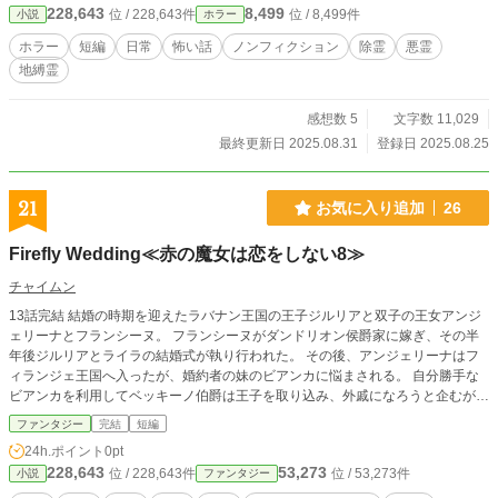
228,643
8,499
位 / 228,643件
位 / 8,499件
小説
ホラー
ホラー
短編
日常
怖い話
ノンフィクション
除霊
悪霊
地縛霊
感想数 5
文字数 11,029
最終更新日 2025.08.31
登録日 2025.08.25
21
お気に入り追加
26
Firefly Wedding≪赤の魔女は恋をしない8≫
チャイムン
13話完結 結婚の時期を迎えたラバナン王国の王子ジルリアと双子の王女アンジ
ェリーナとフランシーヌ。 フランシーヌがダンドリオン侯爵家に嫁ぎ、その半
年後ジルリアとライラの結婚式が執り行われた。 その後、アンジェリーナはフ
ィランジェ王国へ入ったが、婚約者の妹のビアンカに悩まされる。 自分勝手な
ビアンカを利用してベッキーノ伯爵は王子を取り込み、外戚になろうと企むがあ
っけなく阻まれる。 ビアンカを持て余したフィランジェ王国一同は、アンジェ
ファンタジー
完結
短編
リーナの取り成しで修道院に入る前の最後の機会を与えるため、アンジェリーナ
24h.ポイント
0pt
の祖国のラバナン王国へ行儀見習いに出すことになった。 ビアンカがやってき
228,643
53,273
位 / 228,643件
位 / 53,273件
小説
ファンタジー
たラバナン王国では不気味な事件が頻発し、末っ子の十一歳になったばかりのベ
アトリスがデーティアを伴ない解決に導く。 ≪赤の魔女は恋をしない8≫ 2023