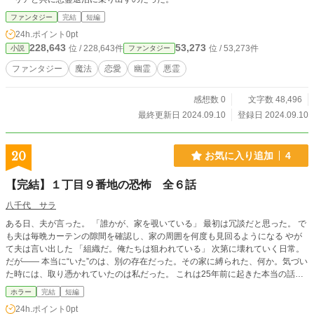
ファンタジー
完結
短編
24h.ポイント
0pt
228,643
53,273
位 / 228,643件
位 / 53,273件
小説
ファンタジー
ファンタジー
魔法
恋愛
幽霊
悪霊
感想数 0
文字数 48,496
最終更新日 2024.09.10
登録日 2024.09.10
20
お気に入り追加
4
【完結】１丁目９番地の恐怖 全６話
八千代 サラ
ある日、夫が言った。 「誰かが、家を覗いている」 最初は冗談だと思った。 で
も夫は毎晩カーテンの隙間を確認し、家の周囲を何度も見回るようになる やが
て夫は言い出した 「組織だ。俺たちは狙われている」 次第に壊れていく日常。
だが―― 本当に“いた”のは、別の存在だった。その家に縛られた、何か。気づい
た時には、取り憑かれていたのは私だった。 これは25年前に起きた本当の話。
〜信じるか信じないかは、あなた次第です〜
ホラー
完結
短編
24h.ポイント
0pt