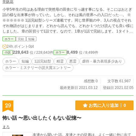
辛妖花
小学5年生の司はある理由で突然母の田舎に引っ越す事になる。そこにはおとぎ
話の様な出来事が待っていた。しかし、それは風の世界への入口だった···。 ※
※※※※※※ 1話完結型シリーズ連載です。同じ世界観の中、3人の視点でそれ
ぞれ物語がはじまります。どれから読んでも、どれか１つだけ読んでも良い様に
しました。 章の区切りで1話です。なので、1章が1話で完結します。 1タイトル
2000〜6000文字前後です。
ホラー
完結
短編
24h.ポイント
0pt
228,643
8,499
位 / 228,643件
位 / 8,499件
小説
ホラー
ホラー
短編
1話完結型
精霊
悪霊
虐待・暴力表現多少あり
ホラー・ミステリー小説大賞エントリー
感想数 0
文字数 61,987
最終更新日 2021.03.12
登録日 2021.02.05
29
お気に入り追加
0
怖い話 〜思い出したくもない記憶〜
まろ
友達から聞いた話。友達とその従弟は、よく一緒に外に出て