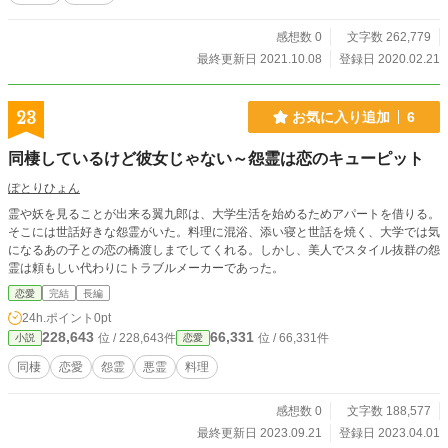
感想数 0
文字数 262,779
最終更新日 2021.10.08
登録日 2020.02.21
23
お気に入り追加
6
同棲しているけど彼女じゃない～怨霊は恋のキューピット
ぽとりひょん
霊や妖を見ることが出来る翼九郎は、大学生活を始めるためアパートを借りる。
そこには世話好きな怨霊がいた。料理に混浴、添い寝と世話を焼く、大学では気
になるあの子との恋の橋渡しまでしてくれる。しかし、美人でスタイル抜群の怨
霊は頼もしい代わりにトラブルメーカーであった。
恋愛
完結
長編
24h.ポイント
0pt
228,643
66,331
位 / 228,643件
位 / 66,331件
小説
恋愛
同棲
恋愛
怨霊
悪霊
料理
感想数 0
文字数 188,577
最終更新日 2023.09.21
登録日 2023.04.01