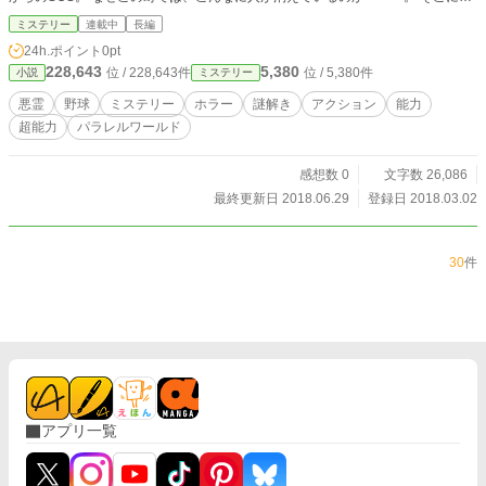
は、どんな真実が待っているのか。 みんなを救いたいという町の想いが、とっ
ミステリー
連載中
長編
ておきの切り札(ジョーカー)を投入する。
24h.ポイント
0pt
228,643
5,380
位 / 228,643件
位 / 5,380件
小説
ミステリー
悪霊
野球
ミステリー
ホラー
謎解き
アクション
能力
超能力
パラレルワールド
感想数 0
文字数 26,086
最終更新日 2018.06.29
登録日 2018.03.02
30
件
アプリ一覧