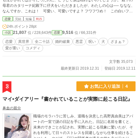
も泣かされてばかりだったのに、どうして涙は枯れないのでしょうか。 殿下の
母君のカタリーナ妃殿下に仔犬をいただきましたが、わたしの心は── ななな、
なんですか、これは！ 可愛い、可愛いですよ？ フワフワめ！ この白いフワ
フワちゃんめ！ 白くて可愛いフワフワちゃんめー！ 辛い！ 愛犬が可愛過ぎ
恋愛
完結
短編
R15
て生きるのが辛いですわーっ！ なろう様でも公開しています。 アルファポリス
24h.ポイント
28pt
様となろう様では最終話の内容が違います。
21,807
9,516
位 / 228,643件
位 / 66,331件
小説
恋愛
恋愛
異世界
全二十話
婚約破棄
悪霊
呪い
犬
ざまぁ？
愛が重い
コメディ
文字数 35,073
最終更新日 2019.12.31
登録日 2019.12.11
3
お気に入り追加
4
マイ•ダイアリー『書かれていることが実際に起こる日記』
鼻血の親分
職場のモラハラに苦しみ、退職を決意した高野真由美はアパ
ートの一室で謎の日記を手に入れた。日記に名前を書くと、
未来のできごとが記され、実際に起こる現象に驚いたが、そ
れを利用して日々のストレスを回避しながら仕事を続けるこ