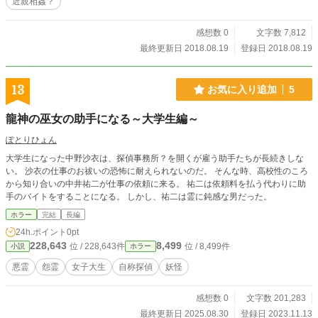
近親相姦？
感想数 0
文字数 7,812
最終更新日 2018.08.19
登録日 2018.08.19
13
お気に入り追加
5
龍神の巫女の助手になる～大学生編～
ぽとりひょん
大学生になった中野沙衣は、探偵事務所？を開くが雇う助手たちが長続きしな
い。 沙衣の仕事のお祓いの恐怖に耐えられないのだ。 そんな時、高校性のころ
から知り合いの中井祐二が仕事の依頼に来る。 祐二は依頼料を払う代わりに助
手のバイトをすることになる。 しかし、祐二は霊に鈍感な男だった。
ホラー
完結
長編
24h.ポイント
0pt
228,643
8,499
位 / 228,643件
位 / 8,499件
小説
ホラー
悪霊
怨霊
女子大生
自称探偵
妖怪
感想数 0
文字数 201,283
最終更新日 2025.08.30
登録日 2023.11.13