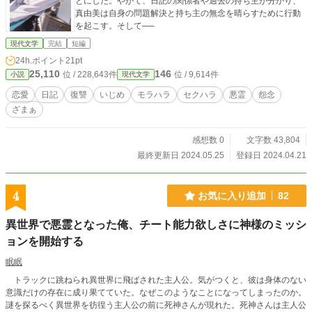
とにした。やがて、日記の関係者や過去の持ち主が分かり、
真由美は自身の問題解決と持ち主の無念を晴らすために行動
を起こす。そして──
現代文学
完結
短編
24h.ポイント
21pt
25,110
146
位 / 228,643件
位 / 9,614件
小説
現代文学
恋愛
日記
復讐
いじめ
モラハラ
セクハラ
悪霊
怨念
ざまぁ
感想数 0
文字数 43,804
最終更新日 2024.05.25
登録日 2024.04.21
4
お気に入り追加
82
異世界で悪霊となった俺、チート能力欲しさに神様のミッシ
ョンを開始する
眠眠
トラックに跳ねられ異世界に飛ばされた主人公。気がつくと、彼は身体のない
意識だけの存在に成り果てていた。なぜこのようなことになってしまったのか。
謎を探るべく異世界を彷徨う主人公の前に死神さんが現れた。死神さんは主人公