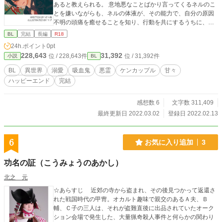
あると教えられる。 意地悪なことばかり言ってくるネルのこ
とを嫌いながらも、ネルの体液が、その能力で、自分の原因
不明の頭痛を癒せることを知り、行動を共にするうちに、ネ
ルの優しさに気づいたソーマの気持ちは変化してきて…？ 吸
BL
完結
長編
R18
血鬼とは？ネルの能力の謎、それらが次第に明らかになって
24h.ポイント
0pt
いく中、国を巻き込んだ、永きに渡るネルとソーマの因縁の
228,643
31,392
位 / 228,643件
位 / 31,392件
小説
BL
関係が浮かび上がる。二人の運命の恋の結末はいかに？！
【チャラ（見た目）警務官攻×ツンデレ受】 ケンカップル★
BL
異世界
溺愛
吸血鬼
悪霊
ケンカップル
甘々
バディ ※かっこいいネルとかわいいソーマのイラストは、マ
ハッピーエンド
完結
グさん（https://twitter.com/honnokansoaka）に頂きました！
※いつもと毛色が違うので、どうかな…と思うのですが、試
させて下さい。よろしくお願いします！
感想数 6
文字数 311,409
最終更新日 2022.03.02
登録日 2022.02.13
6
お気に入り追加
3
功名の証（こうみょうのあかし）
北之 元
☆あらすじ 近郊の寺から盗まれ、その後見つかって返還さ
れた戦国時代の甲冑。オカルト趣味で親交のあるＡ夫、Ｂ
輔、Ｃ子の三人は、それが盗難直後に出品されていたオーク
ション会場で発生した、大量猟奇殺人事件と何らかの関わり