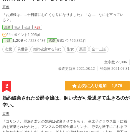
豆狸
「お嬢様は……十日前にお亡くなりになりました」 「な……なにを言ってい
る？」
恋愛
完結
短編
R15
24h.ポイント
1,095pt
1,209
681
位 / 228,643件
位 / 66,331件
小説
恋愛
恋愛
異世界
婚約破棄する前に
聖女
悪霊
全十三話
文字数 27,006
最終更新日 2021.08.12
登録日 2021.07.31
2
お気に入り追加
1,579
婚約破棄された公爵令嬢は、飼い犬が可愛過ぎて生きるのが
辛い。
豆狸
「コリンナ。罪深き君との婚約は破棄させてもらう」 皇太子クラウス殿下に婚
約を破棄されたわたし、アンスル公爵家令嬢コリンナ。 浮気な殿下にこれまで