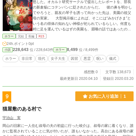
怒した。オカルト研究サークルで提出したレポートを、部長
の新倉焔にコテンパンに貶されたからだ。 彼の鼻を明かし
てやろうと、親友の琴子を誘って向かった先は、美園の祖父
母の実家。 大型掲示板によれば、そこには“みかげさま”と
いう名の得体の知れない神様が祀られているらしい。何度も
村に足を運んでいるはずの美園も、眉唾の話ではあったのだ
が……。
ホラー
完結
長編
R15
24h.ポイント
0pt
228,643
8,499
位 / 228,643件
位 / 8,499件
小説
ホラー
ホラー
非日常
現代
女子大生
因習
悪霊
呪い
儀式
感想数 0
文字数 138,673
最終更新日 2020.04.10
登録日 2020.03.20
9
お気に入り追加
1
猫屋敷のある村で
宇治山 実
岡山の旧家に一人住む叔母の夫の初盆に行った竣介は、叔母の家に着くなり、誰
かに監視されていることに気が付いたが、誰もいなかった。高台にある叔母の家