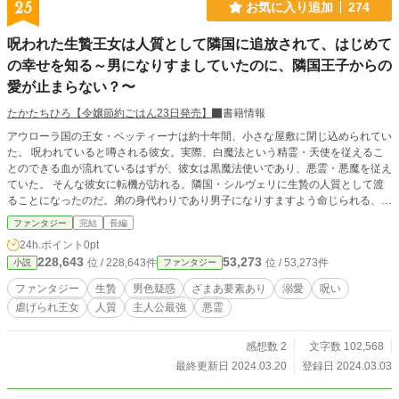
25
お気に入り追加
274
呪われた生贄王女は人質として隣国に追放されて、はじめて
の幸せを知る～男になりすましていたのに、隣国王子からの
愛が止まらない？〜
たかたちひろ【令嬢節約ごはん23日発売】
書籍情報
アウローラ国の王女・ベッティーナは約十年間、小さな屋敷に閉じ込められてい
た。 呪われていると噂される彼女。実際、白魔法という精霊・天使を従えるこ
とのできる血が流れているはずが、彼女は黒魔法使いであり、悪霊・悪魔を従え
ていた。 そんな彼女に転機が訪れる。隣国・シルヴェリに生贄の人質として渡
ることになったのだ。弟の身代わりであり男子になりすますよう命じられる、ベ
ッティーナはこれを受ける。 作家になる夢があり、勉強の機会が増えると考え
ファンタジー
完結
長編
たためだ。 そして彼女は隣国の王子・リナルドの屋敷にて生活することとな
24h.ポイント
0pt
る。彼は執事のフラヴィオと懇意にしており、男色疑惑があった。 やたらと好
228,643
53,273
位 / 228,643件
位 / 53,273件
小説
ファンタジー
意的に接してくるリナルド王子。 彼に自分が女であることがばれないよう敬遠
していた矢先、敷地内の書庫で悪霊による霊障沙汰が起こる。 精霊と違い、悪
ファンタジー
生贄
男色疑惑
ざまあ要素あり
溺愛
呪い
霊は人間から姿も見えない。そのため、霊障が起きた際は浄化魔法が施され問答
虐げられ王女
人質
主人公最強
悪霊
無用で消されることが一般的だ。 しかし彼らが見えるベッティーナは、それを
放っておけない。 霊障の解決を行おうと、使い魔・プルソンとともに乗り出
す。 そんななかで、リナルド王子が協力を持ちかけてきて―― その後はやたら
感想数 2
文字数 102,568
と好意的に接してくる。 はじめは疎ましいとしか思っていなかったベッティー
最終更新日 2024.03.20
登録日 2024.03.03
ナ。 しかし、やがて彼との関係が壮絶な過去により凍り付いたベッティーナの
心を溶かしていく。 隣国の男色（？）王子と、呪われ王女が紡ぐロマンスファ