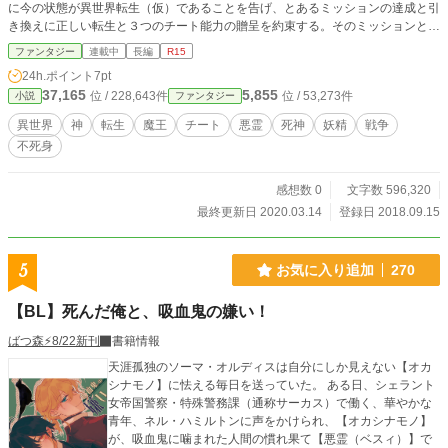
に今の状態が異世界転生（仮）であることを告げ、とあるミッションの達成と引
き換えに正しい転生と３つのチート能力の贈呈を約束する。そのミッションとは
様々な異世界を巡るもので……。 身体を失った主人公が残った心すらボッキ
ファンタジー
連載中
長編
R15
ボキに折られながらも頑張って転生を目指す物語です。 なお、その過程でど
24h.ポイント
7pt
んどん主人公の変態レベルが上がっていくようです。 第１章は「働かなくても
37,165
5,855
位 / 228,643件
位 / 53,273件
小説
ファンタジー
いい世界」。労働不要の世界で、不死の住人達と友達になります。 第２章は
「恋のキューピッド大作戦」。世界を救うため、とある二人の恋仲を成就させま
異世界
神
転生
魔王
チート
悪霊
死神
妖精
戦争
す。 ６〜８つの世界を巡る予定です。
不死身
感想数 0
文字数 596,320
最終更新日 2020.03.14
登録日 2018.09.15
5
お気に入り追加
270
【BL】死んだ俺と、吸血鬼の嫌い！
ばつ森⚡️8/22新刊
書籍情報
天涯孤独のソーマ・オルディスは自分にしか見えない【オカ
シナモノ】に怯える毎日を送っていた。 ある日、シェラント
女帝国警察・特殊警務課（通称サーカス）で働く、華やかな
青年、ネル・ハミルトンに声をかけられ、【オカシナモノ】
が、吸血鬼に噛まれた人間の慣れ果て【悪霊（ベスィ）】で