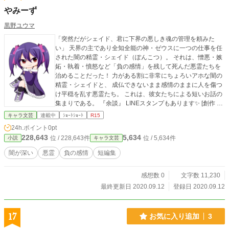
やみーず
黒野ユウマ
「突然だがシェイド、君に下界の悪しき魂の管理を頼みた
い」 天界の主であり全知全能の神・ゼウスに一つの仕事を任
された闇の精霊・シェイド（ぽんこつ）。 それは、憎悪・嫉
妬・執着・憤怒など「負の感情」を残して死んだ悪霊たちを
治めることだった！ 力がある割に非常にちょろいアホな闇の
精霊・シェイドと、 成仏できないまま感情のままに人を傷つ
け平穏を乱す悪霊たち。 これは、彼女たちによる短いお話の
集まりである。 『余談』 LINEスタンプもあります✨ [創作 や
みーず] で検索！
キャラ文芸
連載中
ｼｮｰﾄｼｮｰﾄ
R15
24h.ポイント
0pt
228,643
5,634
位 / 228,643件
位 / 5,634件
小説
キャラ文芸
闇が深い
悪霊
負の感情
短編集
感想数 0
文字数 11,230
最終更新日 2020.09.12
登録日 2020.09.12
17
お気に入り追加
3