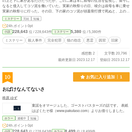
の上と下に家があるだけだったが、この二家は常に叔母の生活を監視し、留守に
なると侵入してコソ泥を働いていた。実家の秋祭りの日、竣介は叔母を車に乗せ
実家の秋祭りに行った。その日、下の家のコソ泥が頭蓋骨打撲で死ぬと、上の家
のコソ泥も農薬を誤飲して翌日死んだ。岡山県警の吉原警部補は叔母以外犯人は
ミステリー
完結
短編
いないと、捜査を開始するが、竣介と叔母は実家の秋祭りに参加していた完璧な
24h.ポイント
0pt
アリバイがあった。
228,643
5,380
位 / 228,643件
位 / 5,380件
小説
ミステリー
ミステリー
殺人事件
完全犯罪
猫の怨念
悪霊
因習
旧家
感想数 2
文字数 20,796
最終更新日 2023.12.17
登録日 2023.12.17
10
お気に入り追加
1
おばけなんてないさ
柊原 ゆず
童謡をオマージュした、ゴーストバスターズの話です。 表紙
はぱくたそ様（www.pakutaso.com）よりお借りしました。
ホラー
連載中
短編
24h.ポイント
0pt
228,643
8,499
位 / 228,643件
位 / 8,499件
小説
ホラー