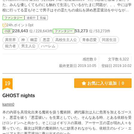
た、みんな優しくてものにも触れて生活しているがたまに問題が、、、中には学
校に行ってる霊も!そこで男子はその霊たちの成仏を諦め悪霊退治をやりながら
神様と霊と高校生活へ、幽霊と神様と共に過ごしていく楽し物語、、、のはずが
ファンタジー
連載中
長編
幽霊退治で散々な出来事が〜!日々散々な生活をしながら楽しもうと生きてく争
24h.ポイント
0pt
いばっかの普通じゃない高校生活、それに青春？楽しさいっぱいのちょっとあり
228,643
53,273
位 / 228,643件
位 / 53,273件
小説
ファンタジー
えない物語。
異世界
神
幽霊
悪霊
高校生主人公
青春恋愛
同居生活
能力者
男主人公
ハーレム
感想数 0
文字数 6,322
最終更新日 2019.10.05
登録日 2019.10.02
19
お気に入り追加
0
GHOST nights
kamin0
本の内容を具現化出来る魔術を扱う魔術師、網代藤次は人に危害を加えるゴース
ト、悪霊を祓う『悪霊祓い』を生業としていた。そんなある時、とある依頼を受
けロンドンへと向かう。そこにはイギリスの英雄、アーサー王の霊が現れ人々を
襲っていた。藤次は同業の魔術師たちに妨害されながらも、依頼主のレイン・エ
ーリアと共に悪霊退治に乗り出すのだった。