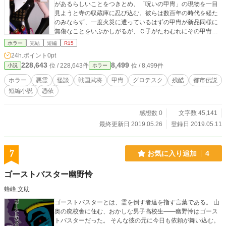
があるらしいことをつきとめ、「呪いの甲冑」の現物を一目
見ようと寺の収蔵庫に忍び込む。彼らは数百年の時代を経た
のみならず、一度火災に遭っているはずの甲冑が新品同様に
無傷なことをいぶかしがるが、Ｃ子がたわむれにその甲冑を
身につけたとたん、身の毛もよだつ怖ろしいことが起こる。
ホラー
完結
短編
R15
――しかし、それはその後展開する前代未聞の怪異で凄惨な
24h.ポイント
0pt
できごとの序章にすぎなかった。 ☆作品について
228,643
8,499
位 / 228,643件
位 / 8,499件
小説
ホラー
前作「転生の剣」と同じく、自作の模型から着想を得まし
た。私は基本がモデラーなので、創作に当たってはまず具象
ホラー
悪霊
怪談
戦国武将
甲冑
グロテスク
残酷
都市伝説
物を拵えることでその“依代(よりしろ)”を確保し、次いでそこ
短編小説
憑依
から生じるイメージを文章化するという手順になるようで
す。 自分の力量不足を承知で今回はホラー小説に挑戦してみ
たのですが、本当に怖いと思える話を書くことの難しさをし
感想数 0
文字数 45,141
みじみ実感させられました。及ばずながら自分なりにいろい
最終更新日 2019.05.26
登録日 2019.05.11
ろ工夫してはおりますが、はたして文字でどこまでリアルな
恐怖感を表現できたのか甚だ不安です。 もとより文学とは
縁遠い小生ゆえ、お目汚しの駄作レベルとは存じますが、あ
7
お気に入り追加
4
えて読者諸兄のご高覧に供しますので、率直なご意見を賜る
ことができましたら幸甚です。
ゴーストバスター幽野怜
蜂峰 文助
ゴーストバスターとは、霊を倒す者達を指す言葉である。 山
奥の廃校舎に住む、おかしな男子高校生――幽野怜はゴース
トバスターだった。 そんな彼の元に今日も依頼が舞い込む。