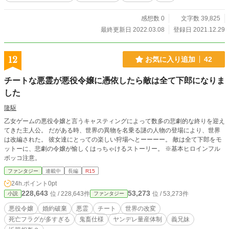
感想数 0
文字数 39,825
最終更新日 2022.03.08
登録日 2021.12.29
12
お気に入り追加
42
チートな悪霊が悪役令嬢に憑依したら敵は全て下郎になりま
した
隆駆
乙女ゲームの悪役令嬢と言うキャスティングによって数多の悲劇的な終りを迎え
てきた主人公。 だがある時、世界の異物を名乗る謎の人物の登場により、世界
は改編された。 彼女達にとっての楽しい狩場へとーーーー。 敵は全て下郎をモ
ットーに、悲劇の令嬢が愉しくはっちゃけるストーリー。 ※基本ヒロインフル
ボッコ注意。
ファンタジー
連載中
長編
R15
24h.ポイント
0pt
228,643
53,273
位 / 228,643件
位 / 53,273件
小説
ファンタジー
悪役令嬢
婚約破棄
悪霊
チート
世界の改変
死亡フラグが多すぎる
鬼畜仕様
ヤンデレ量産体制
義兄妹