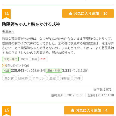
14
お気に入り追加
10
陰陽師ちゃんと時をかける式神
兎屋亀吉
愉快な荒御霊だった俺は、なにがなんだか分からないまま平安時代にトリップ。
陰陽師の女の子の式神になってました。京の都に跋扈する魑魅魍魎は、俺達が許
さない！え？陰陽師ちゃん術使えないの？じゃあどうやってかっこよく悪霊退治
するの？え？しないの？悪霊退治。暇だね式神って。
歴史・時代
連載中
長編
R15
24h.ポイント
0pt
228,643
3,218
位 / 228,643件
位 / 3,218件
小説
歴史・時代
美少女
陰陽師
アヤカシ
悪霊
荒御霊
式神
文字数 2,071
最終更新日 2017.11.30
登録日 2017.11.30
15
お気に入り追加
4