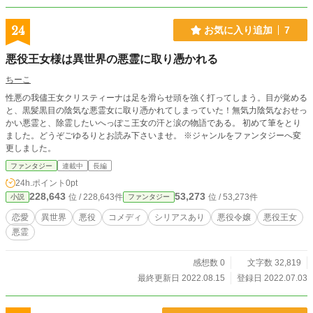
24
お気に入り追加
7
悪役王女様は異世界の悪霊に取り憑かれる
ちーこ
性悪の我儘王女クリスティーナは足を滑らせ頭を強く打ってしまう。目が覚める
と、黒髪黒目の陰気な悪霊女に取り憑かれてしまっていた！無気力陰気なおせっ
かい悪霊と、除霊したいへっぽこ王女の汗と涙の物語である。 初めて筆をとり
ました。どうぞごゆるりとお読み下さいませ。 ※ジャンルをファンタジーへ変
更しました。
ファンタジー
連載中
長編
24h.ポイント
0pt
228,643
53,273
位 / 228,643件
位 / 53,273件
小説
ファンタジー
恋愛
異世界
悪役
コメディ
シリアスあり
悪役令嬢
悪役王女
悪霊
感想数 0
文字数 32,819
最終更新日 2022.08.15
登録日 2022.07.03