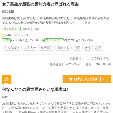
女子高生が最強の霊能力者と呼ばれる理由
釧路太郎
鵜崎美春は女子高生である 鵜崎美春は美少女である 鵜崎美春は最強の霊能力者
である そんな彼女が最強の霊能力者と呼ばれる理由がここにある
ファンタジー
連載中
長編
24h.ポイント
0pt
228,643
53,273
位 / 228,643件
位 / 53,273件
小説
ファンタジー
主人公最強
女主人公
女子高生
霊能力者
心霊
妖怪
悪霊
感想数 0
文字数 8,779
最終更新日 2020.05.26
登録日 2020.05.26
18
お気に入り追加
1
何なんだこの異世界みたいな現実は!
O/ry
ある日夢から覚めたら周りにたくさんの幽霊が？何と霊感を神に与えられちゃっ
た、しかも霊に触れちゃう一!そこで男子が悪霊などを成仏させる為にある女性
と同居に､､､所が最初からお先真っ暗!?悪霊退治にいったら悪霊とは違う霊だっ