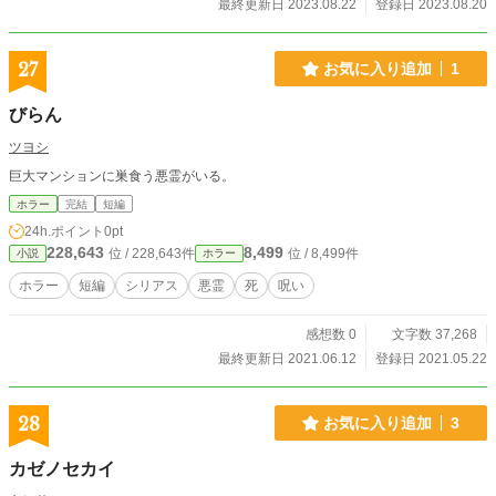
最終更新日 2023.08.22
登録日 2023.08.20
27
お気に入り追加
1
びらん
ツヨシ
巨大マンションに巣食う悪霊がいる。
ホラー
完結
短編
24h.ポイント
0pt
228,643
8,499
位 / 228,643件
位 / 8,499件
小説
ホラー
ホラー
短編
シリアス
悪霊
死
呪い
感想数 0
文字数 37,268
最終更新日 2021.06.12
登録日 2021.05.22
28
お気に入り追加
3
カゼノセカイ