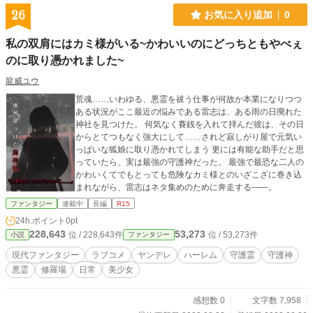
ンタジー。
26
お気に入り追加
0
私の双肩にはカミ様がいる~かわいいのにどっちともやべぇ
のに取り憑かれました~
龍威ユウ
荒魂……いわゆる、悪霊を祓う仕事が何故か本業になりつつ
ある状況がここ最近の悩みである雷志は、ある雨の日廃れた
神社を見つけた。 何気なく賽銭を入れて拝んだ彼は、その日
からとてつもなく強大にして……されど寂しがり屋で元気い
っぱいな狐娘に取り憑かれてしまう 更には有能な助手だと思
っていたら、実は最強の守護神だった。 最強で最恐な二人の
かわいくてでもとっても危険なカミ様とのいざこざに巻き込
まれながら、雷志はネタ集めのために奔走する――。
ファンタジー
連載中
長編
R15
24h.ポイント
0pt
228,643
53,273
位 / 228,643件
位 / 53,273件
小説
ファンタジー
現代ファンタジー
ラブコメ
ヤンデレ
ハーレム
守護霊
守護神
悪霊
修羅場
日常
美少女
感想数 0
文字数 7,958