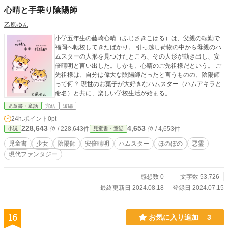
心晴と手乗り陰陽師
乙原ゆん
小学五年生の藤崎心晴（ふじさきこはる）は、父親の転勤で
福岡へ転校してきたばかり。 引っ越し荷物の中から母親のハ
ムスターの人形を見つけたところ、その人形が動き出し、安
倍晴明と言い出した。しかも、心晴のご先祖様だという。 ご
先祖様は、自分は偉大な陰陽師だったと言うものの、陰陽師
って何？ 現世のお菓子が大好きなハムスター（ハムアキラと
命名）と共に、楽しい学校生活が始まる。
児童書・童話
完結
短編
24h.ポイント
0pt
228,643
4,653
位 / 228,643件
位 / 4,653件
小説
児童書・童話
児童書
少女
陰陽師
安倍晴明
ハムスター
ほのぼの
悪霊
現代ファンタジー
感想数 0
文字数 53,726
最終更新日 2024.08.18
登録日 2024.07.15
16
お気に入り追加
3