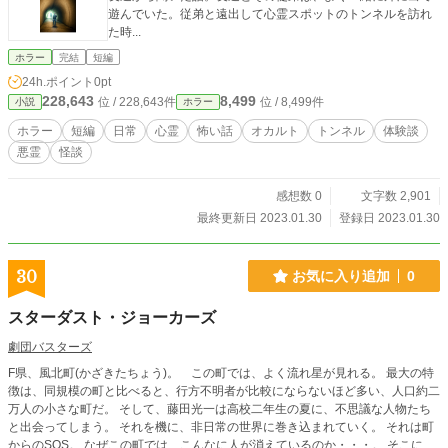
遊んでいた。従弟と遠出して心霊スポットのトンネルを訪れ
た時...
ホラー
完結
短編
24h.ポイント
0pt
228,643
8,499
位 / 228,643件
位 / 8,499件
小説
ホラー
ホラー
短編
日常
心霊
怖い話
オカルト
トンネル
体験談
悪霊
怪談
感想数 0
文字数 2,901
最終更新日 2023.01.30
登録日 2023.01.30
30
お気に入り追加
0
スターダスト・ジョーカーズ
劇団バスターズ
F県、風北町(かざきたちょう)。 この町では、よく流れ星が見れる。 最大の特
徴は、同規模の町と比べると、行方不明者が比較にならないほど多い、人口約二
万人の小さな町だ。 そして、藤田光一は高校二年生の夏に、不思議な人物たち
と出会ってしまう。 それを機に、非日常の世界に巻き込まれていく。 それは町
からのSOS。 なぜこの町では、こんなに人が消えているのか・・・。 そこに