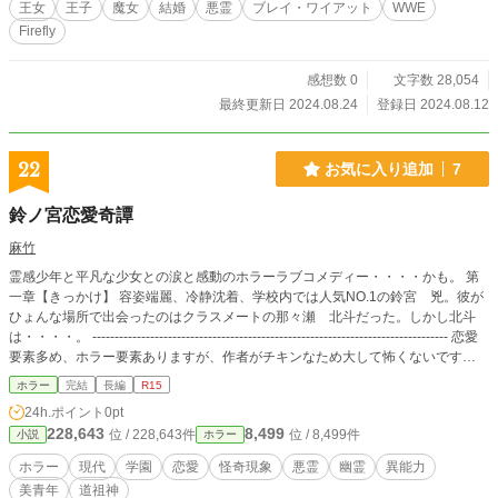
王女
王子
魔女
結婚
悪霊
ブレイ・ワイアット
WWE
年8月24日に36歳の若さで亡くなったブレイ・ワイアットことウィンダム・ロタ
Firefly
ンダに捧げる、私のFireflyです あの世界観(Gimmick)が大好きでした 大好きなFir
efly Fun Houseへのオマージュです 彼の若すぎる死を悼んで、WWEやAEWでは
『Firefly』と呼ぶ追悼が行われました リング中央にロッキングチェアがおかれ、
感想数 0
文字数 28,054
客席は暗闇 そこで観客がスマホのライトを静かに振るのです WWEでのリングネ
最終更新日 2024.08.24
登録日 2024.08.12
ームのブレイ・ワイアットと本名のウィンダム・ロタンダの名前とGimmicと技
をお借りしました 彼のキャラクターのいくつかに着想を得たのが悪霊(The Fien
d)とロタンダです He's got the whole world in his hands #ThankYouBray 楽しい
22
お気に入り追加
7
悪夢をありがとう 追記 現在WWEのRAWでは、ブレイ・ワイアットのレガシー
のGimmickであるWyatt Sick6が始動しました。ご興味のある方は、火曜日21時
鈴ノ宮恋愛奇譚
からABEMAの格闘チャンネルをご覧くださいませ。
麻竹
霊感少年と平凡な少女との涙と感動のホラーラブコメディー・・・・かも。 第
一章【きっかけ】 容姿端麗、冷静沈着、学校内では人気NO.1の鈴宮 兇。彼が
ひょんな場所で出会ったのはクラスメートの那々瀬 北斗だった。しかし北斗
は・・・・。 -------------------------------------------------------------------------------- 恋愛
要素多め、ホラー要素ありますが、作者がチキンなため大して怖くないです
（汗） 他サイト様にも投稿されています。 毎週金曜、丑三つ時に更新予定。
ホラー
完結
長編
R15
24h.ポイント
0pt
228,643
8,499
位 / 228,643件
位 / 8,499件
小説
ホラー
ホラー
現代
学園
恋愛
怪奇現象
悪霊
幽霊
異能力
美青年
道祖神