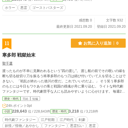
ホラー
悪霊
ゴーストバスターズ
感想数 0
文字数 932
最終更新日 2021.09.20
登録日 2021.09.20
11
お気に入り追加
0
寒多郎 戦獄始末
聖千選
渡ったものが不幸に見舞われるという”四の渡し”。 渡し船の前でその呪いの縁を
断ち切る紋切り刀を振るう柊寒多郎のもつ刀は錆び付いていて人を切ることはで
きない。 「戦乱が終わった徳川の世だ。これでいいのだよ。」 そう笑う寒多郎
のもとには今日もワケありの客と戦国の残魂が舟に乗り込む。 ライトな時代劇
ファンタジーです。時代劇苦手な人にも読みやすいように心がけます。 毎週2-3
話ほど公開していきます。 色々とご意見、ご感想いただければ幸いです。
歴史・時代
完結
短編
24h.ポイント
0pt
228,643
3,218
位 / 228,643件
位 / 3,218件
小説
歴史・時代
時代劇ファンタジー
江戸初期
江戸時代
剣豪
妖怪／怪物／あやかし
ファンタジー
悪霊払い
悪霊