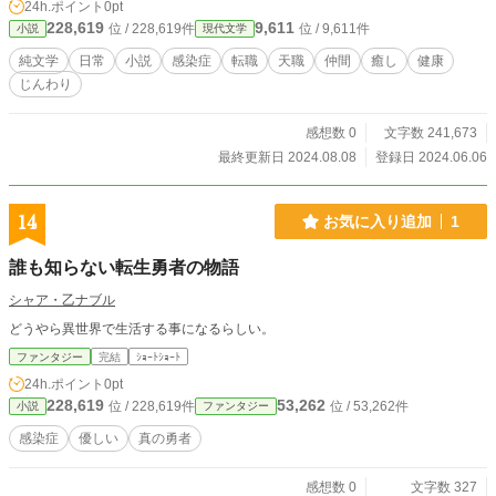
24h.ポイント
0pt
228,619
9,611
位 / 228,619件
位 / 9,611件
小説
現代文学
純文学
日常
小説
感染症
転職
天職
仲間
癒し
健康
じんわり
感想数 0
文字数 241,673
最終更新日 2024.08.08
登録日 2024.06.06
14
お気に入り追加
1
誰も知らない転生勇者の物語
シャア・乙ナブル
どうやら異世界で生活する事になるらしい。
ファンタジー
完結
ｼｮｰﾄｼｮｰﾄ
24h.ポイント
0pt
228,619
53,262
位 / 228,619件
位 / 53,262件
小説
ファンタジー
感染症
優しい
真の勇者
感想数 0
文字数 327