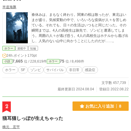
半道海豚
春休みは、まもなく終わり。関東の桜は散ったが、東北はい
まが盛り。気候変動の中で、いろいろな疫病が人々を苦しめ
ている。それでも、日々の生活はいつもと同じだった。その
瞬間までは。4人の高校生は旅先で、ゾンビと遭遇してしま
う。周囲の人々が逃げ惑う。4人の高校生はホテルから逃げ出
し、人気のない山中に向かうことにしたのだが……。
ホラー
連載中
短編
24h.ポイント
170pt
7,665
75
位 / 228,619件
位 / 8,498件
小説
ホラー
ホラー
SF
ゾンビ
サバイバル
非日常
感染症
文字数 457,739
最終更新日 2024.08.04
登録日 2022.08.22
2
お気に入り追加
8
猫耳猫しっぽが生えちゃった
橋元 宏平