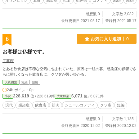
オリンピック
五輪
感染症
恋愛
組体操
コメディ
結婚
離婚
感想数 0
文字数 3,082
最終更新日 2021.05.17
登録日 2021.05.17
6
お気に入り追加
0
お客様は仏様です。
工事帽
とある飲食店は不穏な空気に包まれていた。原因は一組の客。感染症の影響でさ
らに難しくなった飲食店に、クソ客が襲い掛かる。
大衆娯楽
完結
短編
24h.ポイント
0pt
228,619
6,071
位 / 228,619件
位 / 6,071件
小説
大衆娯楽
現代
感染症
飲食店
筋肉
シュールコメディ
クソ客
短編
感想数 0
文字数 1,185
最終更新日 2020.12.02
登録日 2020.12.02