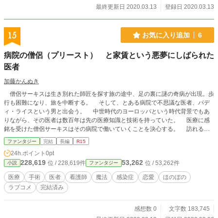
最終更新日 2020.03.13
登録日 2020.03.13
15
お気に入り追加
6
病院の僧侶（プリースト） と家賃という悪夢にしばられた
医者
加藤かんぬき
僧侶サーキスは生き別れた師匠を探す旅の途中、足の裏に謎の奇病が出現。歩
行も困難になり、旅を中断する。 そして、とある病院で不思議な医者、パデ
ィ・ライスという男と出会う。 中世時代のヨーロッパという時代背景でもあ
りながら、その医者は数百年は先の医療知識と技術を持っていた。 医療に感
銘を受けた僧侶サーキスはその病院で働いていくことを決心する。 訪れる患
者もさまざま。 まぶたが伸びきって目が開かない魔女。 痔で何ものにもま
ファンタジー
完結
長編
R15
たがることもできなくなったドラゴン乗りの戦士。 声帯ポリープで声が出せ
24h.ポイント
0pt
なくなった賢者。 脳腫瘍で記憶をなくした勇者。 果たしてそのような患者
228,619
53,262
位 / 228,619件
位 / 53,262件
小説
ファンタジー
達を救うことができるのか。 間接的に世界の命運は僧侶のサーキスと医者パ
ディの腕にかかっていた。 天才的な技術を持ちながら、今日も病院はガラガ
医療
手術
医者
看護師
魔法
感染症
恋愛
ほのぼの
ラ。閑古鳥が鳴くライス総合外科病院。 果たしてパディ・ライスは毎月の家
ラブコメ
完結済み
賃を支払うことができるのか。 僧侶のサーキスが求める幸せとは。 小説家
になろう、カクヨムにも掲載しています。
感想数 0
文字数 183,745