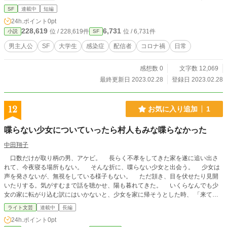
とリンクしています。
SF
連載中
短編
24h.ポイント
0pt
228,619
6,731
位 / 228,619件
位 / 6,731件
小説
SF
男主人公
SF
大学生
感染症
配信者
コロナ禍
日常
感想数 0
文字数 12,069
最終更新日 2023.02.28
登録日 2023.02.28
12
お気に入り追加
1
喋らない少女についていったら村人もみな喋らなかった
中田翔子
口数だけが取り柄の男、アケビ。 長らく不孝をしてきた家を遂に追い出さ
れて、今夜寝る場所もない。 そんな折に、喋らない少女と出会う。 少女は
声を発さないが、無視をしている様子もない。 ただ頷き、目を伏せたり見開
いたりする。気がすむまで話を聴かせ、陽も暮れてきた。 いくらなんでも少
女の家に転がり込む訳にはいかないと、少女を家に帰そうとした時、 「来て」
と一言、彼女が初めて声を発する。 少女が先を歩き、アケビはその後ろを
ライト文芸
連載中
長編
着いていく。 三里程歩いた先には関所のようなものがあり、抜けるとそこ
24h.ポイント
0pt
は、誰も声を発さない沈黙の村だった。