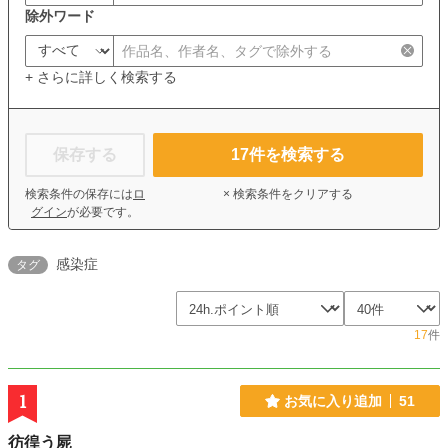
除外ワード
+ さらに詳しく検索する
保存する
17
件を検索する
検索条件の保存には
ロ
× 検索条件をクリアする
グイン
が必要です。
感染症
タグ
17
件
1
お気に入り追加
51
彷徨う屍