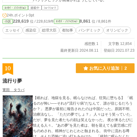
パラリンピックが開催されようとしている。
ｴｯｾｲ・ﾉﾝﾌｨｸｼｮﾝ
連載中
ｼｮｰﾄｼｮｰﾄ
24h.ポイント
0pt
228,619
8,861
位 / 228,619件
位 / 8,861件
小説
ｴｯｾｲ・ﾉﾝﾌｨｸｼｮﾝ
エッセイ
感染症
総理大臣
都知事
パンデミック
オリンピック
感想数 1
文字数 12,854
最終更新日 2024.08.11
登録日 2021.07.23
10
お気に入り追加
2
流行り夢
寳田 タラバ
【眠れば、地獄を見る。眠らなければ、狂気に堕ちる】 「眠
るのが怖い──それが“流行り病”だなんて、誰が信じるだろう
か？」 悪夢が最初に報告されたのは中国だった。原因不明、
治療法なし。 「ただの夢でしょ？」 人々はそう笑っていた。
だが、夢を見た者たちの顔は笑えなかった。 夜が来るたびに
怯える人々。 “あの夢”を見た者は、朝を迎えても疲労感に打
ちのめされ、精神がじわじわと蝕まれる。 街中に流れる噂
は、そんな恐怖に追い打ちをかけた。 「絶対に眠らなくなる