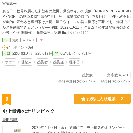
宮塚恵一
ある日、世界を襲った未曾有の危機、爆発ウイルス現象「PUNK VIRUS PHENO
MENON」の感染者特定法が判明した。 感染者の特定ができれば、PVPへの対応
が劇的に変わると専門家は指摘。量子ウイルスの発生機序が不明でも、爆発ウイ
ルスを制御できるというが── 初出: 2022-10-21 カクヨム「必ず爆発描写のある
小説」企画 関連作 『脳髄爆発世紀末 the ᛈᛟᛋᛏᛋᚲᚱᛁᛈᛏ』
SF
完結
ｼｮｰﾄｼｮｰﾄ
R15
24h.ポイント
0pt
228,619
6,731
位 / 228,619件
位 / 6,731件
小説
SF
ホラー
世紀末
感染者
感染症
理不尽
感想数 0
文字数 4,570
最終更新日 2023.04.08
登録日 2023.04.08
9
お気に入り追加
2
史上最悪のオリンピック
雪田 瑠魔
2021年7月23日（金） 某国にて、史上最悪のオリンピック、