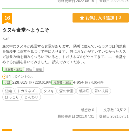
最終更新日 2022.08.19
登録日 2022.03.26
16
お気に入り追加
3
タヌキ食堂へようこそ
んが
森の中にタヌキが経営する食堂があります。 隣町に住んでいるカスガは偶然森
を散歩中に食堂を見つけて中に入ります。 特におなかがすいていなかったカス
ガは飲み物を頼みくつろいでいると、トガリネズミがやってきて……。 食堂を
めぐるお話を書いてみました。 読んでみてください。
児童書・童話
完結
短編
24h.ポイント
0pt
228,619
4,654
位 / 228,619件
位 / 4,654件
小説
児童書・童話
短編
トガリネズミ
タヌキ
森の食堂
感染症
若い夫婦
ほっこり
じんわり
感想数 0
文字数 13,512
最終更新日 2021.07.31
登録日 2021.07.31