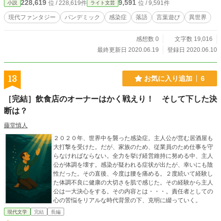
228,619
9,591
位 / 228,619件
位 / 9,591件
小説
ライト文芸
現代ファンタジー
パンデミック
感染症
落語
言葉遊び
異世界
感想数 0
文字数 19,016
最終更新日 2020.06.19
登録日 2020.06.10
13
お気に入り追加
6
［完結］飲食店のオーナーはかく戦えり！ そして下した決
断は？
藤堂慎人
２０２０年、世界中を襲った感染症。主人公が営む居酒屋も
大打撃を受けた。だが、家族のため、従業員のため仕事を守
らなければならない。全力を挙げ経営維持に努める中、主人
公が体調を壊す。感染が疑われる症状が出たが、幸いにも陰
性だった。その直後、今度は腰を痛める。２度続いて経験し
た体調不良に健康の大切さを肌で感じた。その経験から主人
公は一大決心をする。その内容とは・・・。責任者としての
心の苦悩をリアルな時代背景の下、克明に綴っていく。
現代文学
完結
長編