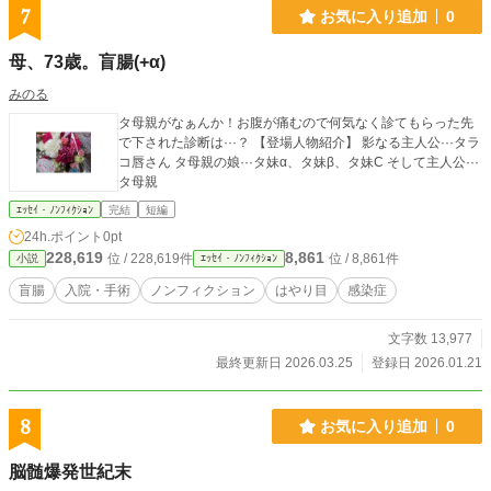
7
お気に入り追加
0
母、73歳。盲腸(+α)
みのる
タ母親がなぁんか！お腹が痛むので何気なく診てもらった先
で下された診断は···？ 【登場人物紹介】 影なる主人公···タラ
コ唇さん タ母親の娘···タ妹‪α‬、タ妹β、タ妹C そして主人公···
タ母親
ｴｯｾｲ・ﾉﾝﾌｨｸｼｮﾝ
完結
短編
24h.ポイント
0pt
228,619
8,861
位 / 228,619件
位 / 8,861件
小説
ｴｯｾｲ・ﾉﾝﾌｨｸｼｮﾝ
盲腸
入院・手術
ノンフィクション
はやり目
感染症
文字数 13,977
最終更新日 2026.03.25
登録日 2026.01.21
8
お気に入り追加
0
脳髄爆発世紀末