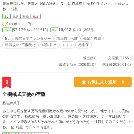
先日投稿した、先輩と後輩の続き。 受けに猫耳猫しっぽが生えたら、可愛いよ
ねって話。
BL
完結
短編
R18
24h.ポイント
7pt
37,179
10,013
位 / 228,619件
位 / 31,393件
小説
BL
BL
現代日本ファンタジー
猫耳猫しっぽ
先輩と後輩
執着攻め×不憫受け
溺愛/甘々
ドエロ
感染症
感想数 0
文字数 9,156
最終更新日 2026.01.07
登録日 2026.01.07
3
お気に入り追加
0
全機械式天使の宿望
藍色綿菓子
あらゆる病を治す万能免疫細胞が友達の体から見つかった。 他サイトにて完結
公開済です。 残酷描写、重い展開あり。感染症・グロ注意。 テーマは願いで
す。メイン登場人物3人それぞれの願いがどうなったか、注目してみてください
ね。 全10話、毎日２０時更新。