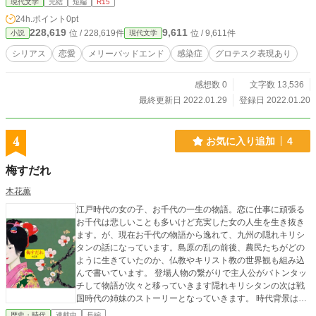
現代文学
完結
短編
R15
24h.ポイント
0pt
228,619
9,611
位 / 228,619件
位 / 9,611件
小説
現代文学
シリアス
恋愛
メリーバッドエンド
感染症
グロテスク表現あり
感想数 0
文字数 13,536
最終更新日 2022.01.29
登録日 2022.01.20
4
お気に入り追加
4
梅すだれ
木花薫
江戸時代の女の子、お千代の一生の物語。恋に仕事に頑張る
お千代は悲しいことも多いけど充実した女の人生を生き抜き
ます。が、現在お千代の物語から逸れて、九州の隠れキリシ
タンの話になっています。島原の乱の前後、農民たちがどの
ように生きていたのか、仏教やキリスト教の世界観も組み込
んで書いています。 登場人物の繋がりで主人公がバトンタッ
チして物語が次々と移っていきます隠れキリシタンの次は戦
国時代の姉妹のストーリーとなっていきます。 時代背景は戦
国時代から江戸時代初期の歴史とリンクさせてあります。長
歴史・時代
連載中
長編