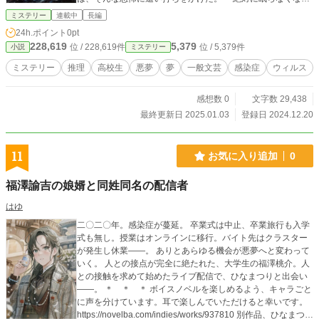
コーヒーがあるらしいよ──」 それは都市伝説のように囁か
ミステリー
連載中
長編
れていたが、誰もが背筋を凍らせながらも、その香りに希望
24h.ポイント
0pt
を託し始めていた。
228,619
5,379
位 / 228,619件
位 / 5,379件
小説
ミステリー
ミステリー
推理
高校生
悪夢
夢
一般文芸
感染症
ウィルス
感想数 0
文字数 29,438
最終更新日 2025.01.03
登録日 2024.12.20
11
お気に入り追加
0
福澤諭吉の娘婿と同姓同名の配信者
はゆ
二〇二〇年。感染症が蔓延。 卒業式は中止、卒業旅行も入学
式も無し。授業はオンラインに移行。バイト先はクラスター
が発生し休業――。 ありとあらゆる機会が悪夢へと変わって
いく。 人との接点が完全に絶たれた、大学生の福澤桃介。人
との接触を求めて始めたライブ配信で、ひなまつりと出会い
――。 ＊ ＊ ＊ ボイスノベルを楽しめるよう、キャラごと
に声を分けています。耳で楽しんでいただけると幸いです。
https://novelba.com/indies/works/937810 別作品、ひなまつり