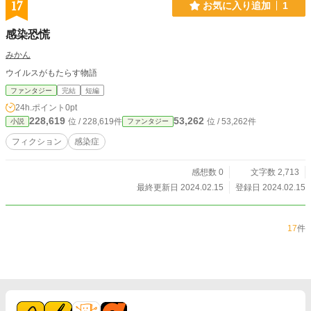
17
お気に入り追加
1
感染恐慌
みかん
ウイルスがもたらす物語
ファンタジー
完結
短編
24h.ポイント
0pt
228,619
53,262
位 / 228,619件
位 / 53,262件
小説
ファンタジー
フィクション
感染症
感想数 0
文字数 2,713
最終更新日 2024.02.15
登録日 2024.02.15
17
件